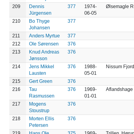
209
Dennis
377
1974-
Ølsemagle R
Jürgensen
06-05
210
Bo Thyge
377
Johansen
211
Anders Myrtue
377
212
Ole Sørensen
376
213
Knud Andreas
376
Jønsson
214
Jens Mikkel
376
1988-
Nissum Fjor
Lausten
05-01
215
Gert Green
376
216
Tau
376
1969-
Aflandshage
Rasmussen
01-01
217
Mogens
376
Stoustrup
218
Morten Ellis
376
Petersen
219
Hans Ole
375
1969-
Trillen, Høru