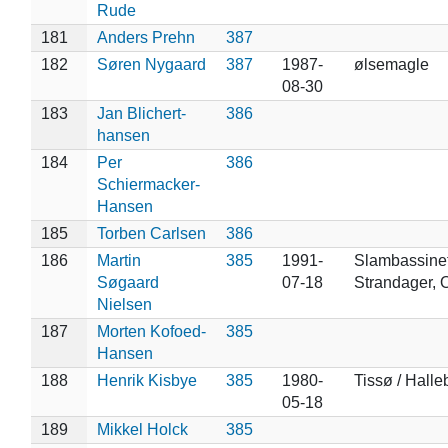
Rude
181
Anders Prehn
387
182
Søren Nygaard
387
1987-
ølsemagle
08-30
183
Jan Blichert-
386
hansen
184
Per
386
Schiermacker-
Hansen
185
Torben Carlsen
386
186
Martin
385
1991-
Slambassinet
Søgaard
07-18
Strandager, O
Nielsen
187
Morten Kofoed-
385
Hansen
188
Henrik Kisbye
385
1980-
Tissø / Halle
05-18
189
Mikkel Holck
385