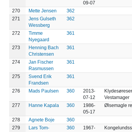
09-07
270
Mette Jensen
362
271
Jens Gulseth
362
Wessberg
272
Timme
361
Nyegaard
273
Henning Bach
361
Christensen
274
Jan Fischer
361
Rasmussen
275
Svend Erik
361
Frandsen
276
Mads Paulsen
360
2013-
Klydesøreser
07-12
Vestamager
277
Hanne Kapala
360
1986-
Ølsemagle re
05-17
278
Agnete Boje
360
279
Lars Tom-
360
1967-
Kongelundss