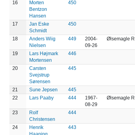
16
Morten
450
Bentzon
Hansen
17
Jan Eske
450
Schmidt
18
Anders Wiig
449
2004-
Ølsemagle R
Nielsen
09-26
19
Lars Højmark
446
Mortensen
20
Carsten
445
Svejstrup
Sørensen
21
Sune Jepsen
445
22
Lars Paaby
444
1967-
Ølsemagle R
08-29
23
Rolf
444
Christensen
24
Henrik
443
Haaning