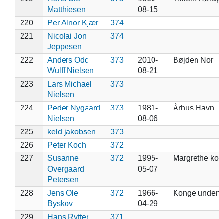
Matthiesen
08-15
220
Per Alnor Kjær
374
221
Nicolai Jon
374
Jeppesen
222
Anders Odd
373
2010-
Bøjden Nor
Wulff Nielsen
08-21
223
Lars Michael
373
Nielsen
224
Peder Nygaard
373
1981-
Århus Havn
Nielsen
08-06
225
keld jakobsen
373
226
Peter Koch
372
227
Susanne
372
1995-
Margrethe ko
Overgaard
05-07
Petersen
228
Jens Ole
372
1966-
Kongelunde
Byskov
04-29
229
Hans Rytter
371