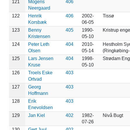
121
Mogens
406
Neergaard
122
Henrik
406
2002-
Tissø
Korsbæk
06-05
123
Benny
405
1990-
Kristrup eng
Kristensen
05-10
124
Peter Leth
404
2010-
Hestholm Sy
Olsen
05-14
(Ringkøbing-
125
Lars Jensen
404
1998-
Strødam En
Kruse
05-10
126
Troels Eske
403
Ortvad
127
Georg
403
Hoffmann
128
Erik
403
Enevoldsen
129
Jan Kiel
402
1982-
Nivå Bugt
07-26
130
Gert Juul
402