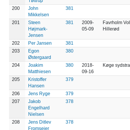
Tøttrup
200
John
381
Mikkelsen
201
Steen
381
2009-
Favrholm Vol
Højmark-
05-09
Hillerød
Jensen
202
Per Jansen
381
203
Egon
380
Østergaard
204
Joakim
380
2018-
Køge sydstr
Matthiesen
09-16
205
Kristoffer
379
Hansen
206
Jens Ryge
379
207
Jakob
378
Engelhard
Nielsen
208
Jens Ditlev
378
Fromsejer