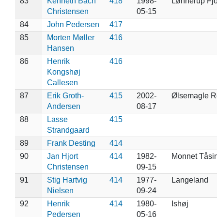
83
Kenneth Bach
418
1998-
Lønnerup Fjo
Christensen
05-15
84
John Pedersen
417
85
Morten Møller
416
Hansen
86
Henrik
416
Kongshøj
Callesen
87
Erik Groth-
415
2002-
Ølsemagle R
Andersen
08-17
88
Lasse
415
Strandgaard
89
Frank Desting
414
90
Jan Hjort
414
1982-
Monnet Tåsi
Christensen
09-15
91
Stig Hartvig
414
1977-
Langeland
Nielsen
09-24
92
Henrik
414
1980-
Ishøj
Pedersen
05-16