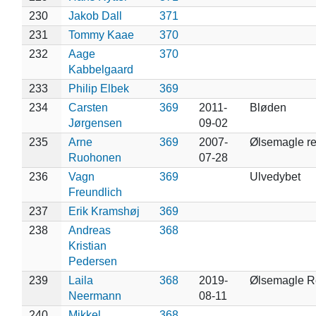
230
Jakob Dall
371
231
Tommy Kaae
370
232
Aage
370
Kabbelgaard
233
Philip Elbek
369
234
Carsten
369
2011-
Bløden
Jørgensen
09-02
235
Arne
369
2007-
Ølsemagle re
Ruohonen
07-28
236
Vagn
369
Ulvedybet
Freundlich
237
Erik Kramshøj
369
238
Andreas
368
Kristian
Pedersen
239
Laila
368
2019-
Ølsemagle R
Neermann
08-11
240
Mikkel
368