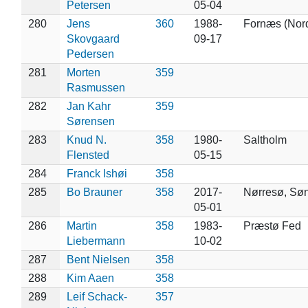
Petersen
05-04
280
Jens
360
1988-
Fornæs (Nord
Skovgaard
09-17
Pedersen
281
Morten
359
Rasmussen
282
Jan Kahr
359
Sørensen
283
Knud N.
358
1980-
Saltholm
Flensted
05-15
284
Franck Ishøi
358
285
Bo Brauner
358
2017-
Nørresø, Søn
05-01
286
Martin
358
1983-
Præstø Fed
Liebermann
10-02
287
Bent Nielsen
358
288
Kim Aaen
358
289
Leif Schack-
357