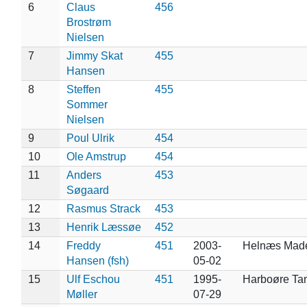
6
Claus
456
Brostrøm
Nielsen
7
Jimmy Skat
455
Hansen
8
Steffen
455
Sommer
Nielsen
9
Poul Ulrik
454
10
Ole Amstrup
454
11
Anders
453
Søgaard
12
Rasmus Strack
453
13
Henrik Læssøe
452
14
Freddy
451
2003-
Helnæs Made
Hansen (fsh)
05-02
15
Ulf Eschou
451
1995-
Harboøre Ta
Møller
07-29