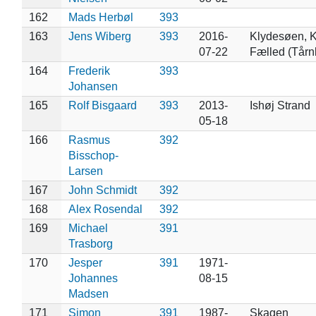
162
Mads Herbøl
393
163
Jens Wiberg
393
2016-
Klydesøen, 
07-22
Fælled (Tårn
164
Frederik
393
Johansen
165
Rolf Bisgaard
393
2013-
Ishøj Strand
05-18
166
Rasmus
392
Bisschop-
Larsen
167
John Schmidt
392
168
Alex Rosendal
392
169
Michael
391
Trasborg
170
Jesper
391
1971-
Johannes
08-15
Madsen
171
Simon
391
1987-
Skagen