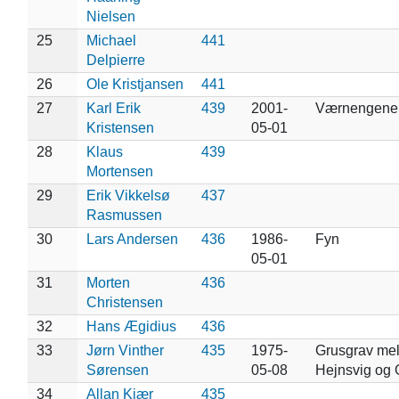
Nielsen
25
Michael
441
Delpierre
26
Ole Kristjansen
441
27
Karl Erik
439
2001-
Værnengene
Kristensen
05-01
28
Klaus
439
Mortensen
29
Erik Vikkelsø
437
Rasmussen
30
Lars Andersen
436
1986-
Fyn
05-01
31
Morten
436
Christensen
32
Hans Ægidius
436
33
Jørn Vinther
435
1975-
Grusgrav me
Sørensen
05-08
Hejnsvig og 
34
Allan Kjær
435