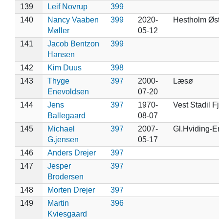
139
Leif Novrup
399
140
Nancy Vaaben
399
2020-
Hestholm Øst
Møller
05-12
141
Jacob Bentzon
399
Hansen
142
Kim Duus
398
143
Thyge
397
2000-
Læsø
Enevoldsen
07-20
144
Jens
397
1970-
Vest Stadil F
Ballegaard
08-07
145
Michael
397
2007-
Gl.Hviding-
G.jensen
05-17
146
Anders Drejer
397
147
Jesper
397
Brodersen
148
Morten Drejer
397
149
Martin
396
Kviesgaard