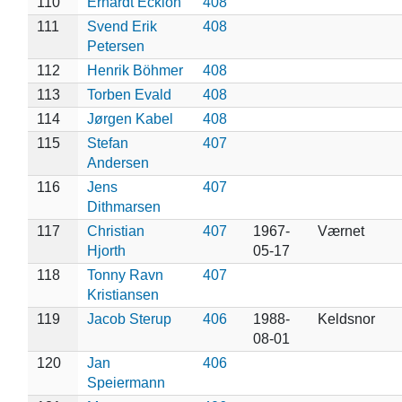
110
Erhardt Ecklon
408
111
Svend Erik
408
Petersen
112
Henrik Böhmer
408
113
Torben Evald
408
114
Jørgen Kabel
408
115
Stefan
407
Andersen
116
Jens
407
Dithmarsen
117
Christian
407
1967-
Værnet
Hjorth
05-17
118
Tonny Ravn
407
Kristiansen
119
Jacob Sterup
406
1988-
Keldsnor
08-01
120
Jan
406
Speiermann