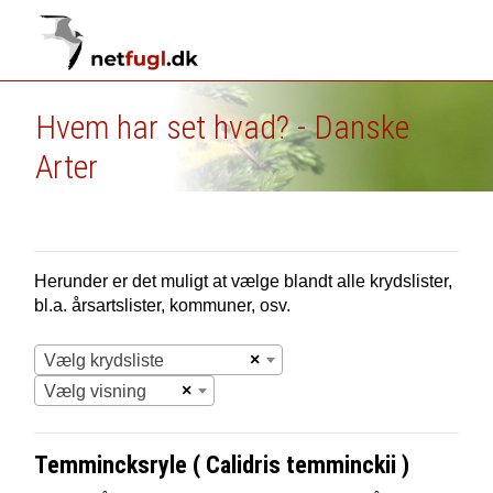
Hvem har set hvad? - Danske
Arter
Herunder er det muligt at vælge blandt alle krydslister,
bl.a. årsartslister, kommuner, osv.
×
Vælg krydsliste
×
Vælg visning
Temmincksryle ( Calidris temminckii )