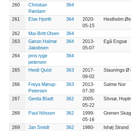
260
Christian
364
Rørdam
261
Else Hjorth
364
2020-
Hestholm Øst
05-15
262
Mai-Britt Olsen
364
263
Gøran Halmø
364
2013-
Egå Engsø
Jakobsen
05-07
264
jens ryge
364
petersen
265
Heidi Quist
363
2017-
Staunings Ø 
09-02
266
Freya Mørup-
363
2013-
Salme Nor
Petersen
07-30
267
Gerda Bladt
362
2005-
Slivsø, Hopt
05-22
268
Paul Nilsson
362
1999-
Grenen Ska
05-16
269
Jan Smidt
362
1980-
Ishøj Strand