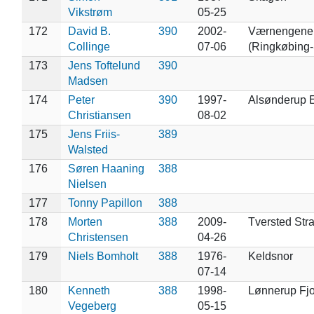
Vikstrøm
05-25
172
David B.
390
2002-
Værnengene
Collinge
07-06
(Ringkøbing-
173
Jens Toftelund
390
Madsen
174
Peter
390
1997-
Alsønderup 
Christiansen
08-02
175
Jens Friis-
389
Walsted
176
Søren Haaning
388
Nielsen
177
Tonny Papillon
388
178
Morten
388
2009-
Tversted Stra
Christensen
04-26
179
Niels Bomholt
388
1976-
Keldsnor
07-14
180
Kenneth
388
1998-
Lønnerup Fjo
Vegeberg
05-15