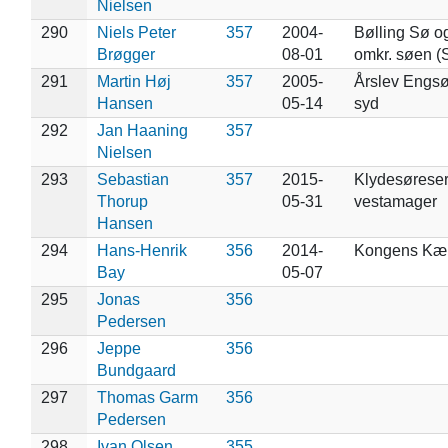
Nielsen
290
Niels Peter
357
2004-
Bølling Sø o
Brøgger
08-01
omkr. søen (
291
Martin Høj
357
2005-
Årslev Engs
Hansen
05-14
syd
292
Jan Haaning
357
Nielsen
293
Sebastian
357
2015-
Klydesøreser
Thorup
05-31
vestamager
Hansen
294
Hans-Henrik
356
2014-
Kongens Kær 
Bay
05-07
295
Jonas
356
Pedersen
296
Jeppe
356
Bundgaard
297
Thomas Garm
356
Pedersen
298
Ivan Olsen
355