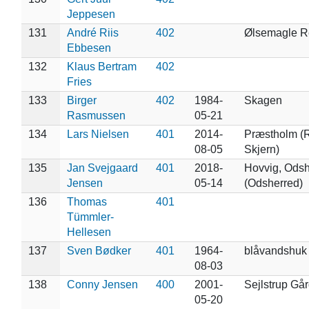
Jeppesen
131
André Riis
402
Ølsemagle R
Ebbesen
132
Klaus Bertram
402
Fries
133
Birger
402
1984-
Skagen
Rasmussen
05-21
134
Lars Nielsen
401
2014-
Præstholm (
08-05
Skjern)
135
Jan Svejgaard
401
2018-
Hovvig, Odsh
Jensen
05-14
(Odsherred)
136
Thomas
401
Tümmler-
Hellesen
137
Sven Bødker
401
1964-
blåvandshuk
08-03
138
Conny Jensen
400
2001-
Sejlstrup Går
05-20