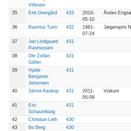
Villesen
35
Erik Overgård
433
2010-
Årslev Engs
05-10
36
Rasmus Turin
432
1981-
Jægerspris 
07-24
37
Jan Lindgaard
431
Rasmussen
38
Ole Zoltan
431
Göller
39
Hjalte
431
Benjamin
Johansen
40
Stinne Aastrup
431
2011-
Viskum
05-09
41
Eric
431
Schaumburg
42
Christian Leth
430
43
Bo Berg
430