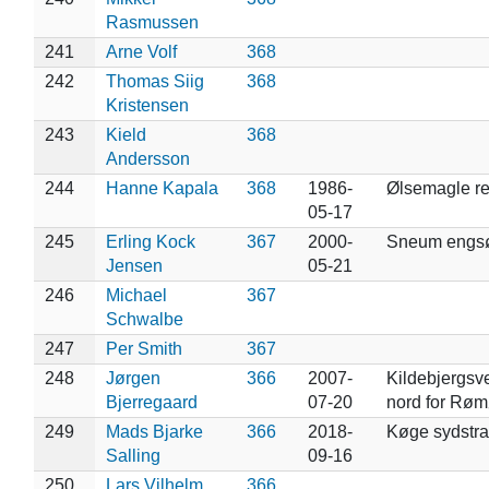
Rasmussen
241
Arne Volf
368
242
Thomas Siig
368
Kristensen
243
Kield
368
Andersson
244
Hanne Kapala
368
1986-
Ølsemagle re
05-17
245
Erling Kock
367
2000-
Sneum engs
Jensen
05-21
246
Michael
367
Schwalbe
247
Per Smith
367
248
Jørgen
366
2007-
Kildebjergsv
Bjerregaard
07-20
nord for Rø
249
Mads Bjarke
366
2018-
Køge sydstr
Salling
09-16
250
Lars Vilhelm
366