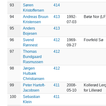
93
Søren
414
Kristoffersen
94
Andreas Bruun
413
1992-
Bøtø Nor (LF
Kristensen
07-03
95
Anders
413
Bojesen
96
Svend
412
1969-
Fovrfeld Sø
Rønnest
09-27
97
Thomas
412
Bundgaard
Rasmussen
98
Jørgen
412
Hulbæk
Christiansen
99
Peter Hartoft-
411
2008-
Kollerød Ler
Jacobsen
05-10
for Lillerød
100
Sebastian
411
Klein