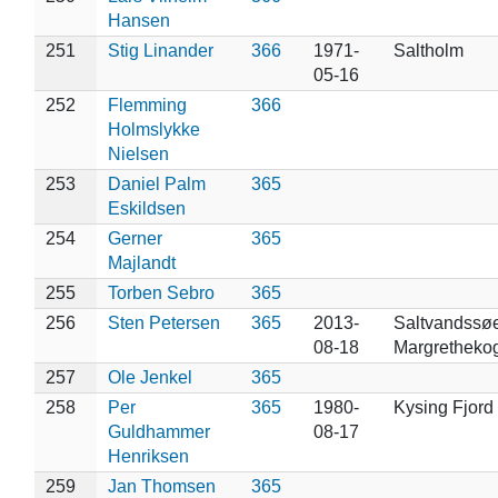
Hansen
251
Stig Linander
366
1971-
Saltholm
05-16
252
Flemming
366
Holmslykke
Nielsen
253
Daniel Palm
365
Eskildsen
254
Gerner
365
Majlandt
255
Torben Sebro
365
256
Sten Petersen
365
2013-
Saltvandssø
08-18
Margretheko
257
Ole Jenkel
365
258
Per
365
1980-
Kysing Fjord
Guldhammer
08-17
Henriksen
259
Jan Thomsen
365