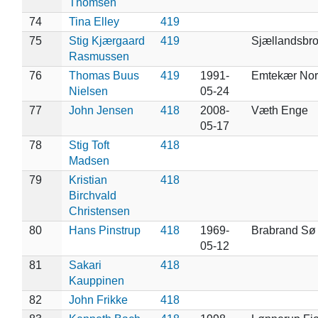
Thomsen
74
Tina Elley
419
75
Stig Kjærgaard
419
Sjællandsbro
Rasmussen
76
Thomas Buus
419
1991-
Emtekær Nor
Nielsen
05-24
77
John Jensen
418
2008-
Væth Enge
05-17
78
Stig Toft
418
Madsen
79
Kristian
418
Birchvald
Christensen
80
Hans Pinstrup
418
1969-
Brabrand Sø
05-12
81
Sakari
418
Kauppinen
82
John Frikke
418