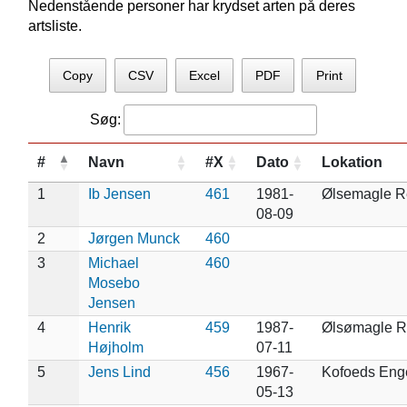
Nedenstående personer har krydset arten på deres
artsliste.
Copy
CSV
Excel
PDF
Print
Søg:
#
Navn
#X
Dato
Lokation
1
Ib Jensen
461
1981-
Ølsemagle R
08-09
2
Jørgen Munck
460
3
Michael
460
Mosebo
Jensen
4
Henrik
459
1987-
Ølsømagle R
Højholm
07-11
5
Jens Lind
456
1967-
Kofoeds Eng
05-13