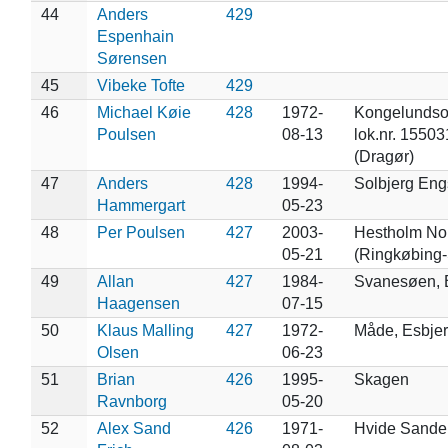
44
Anders
429
Espenhain
Sørensen
45
Vibeke Tofte
429
46
Michael Køie
428
1972-
Kongelundsom
Poulsen
08-13
lok.nr. 1550
(Dragør)
47
Anders
428
1994-
Solbjerg Eng
Hammergart
05-23
48
Per Poulsen
427
2003-
Hestholm No
05-21
(Ringkøbing-
49
Allan
427
1984-
Svanesøen, B
Haagensen
07-15
50
Klaus Malling
427
1972-
Måde, Esbje
Olsen
06-23
51
Brian
426
1995-
Skagen
Ravnborg
05-20
52
Alex Sand
426
1971-
Hvide Sande