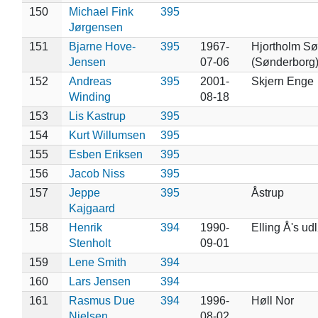
150
Michael Fink
395
Jørgensen
151
Bjarne Hove-
395
1967-
Hjortholm S
Jensen
07-06
(Sønderborg
152
Andreas
395
2001-
Skjern Enge
Winding
08-18
153
Lis Kastrup
395
154
Kurt Willumsen
395
155
Esben Eriksen
395
156
Jacob Niss
395
157
Jeppe
395
Åstrup
Kajgaard
158
Henrik
394
1990-
Elling Å's ud
Stenholt
09-01
159
Lene Smith
394
160
Lars Jensen
394
161
Rasmus Due
394
1996-
Høll Nor
Nielsen
08-02