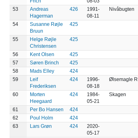
Frich
08-03
53
Andreas
426
1991-
Nivåbugten
Hagerman
08-11
54
Susanne Røjle
425
Bruun
55
Helge Røjle
425
Christensen
56
Kent Olsen
425
57
Søren Brinch
425
58
Mads Elley
424
59
Leif
424
1996-
Ølsemagle R
Frederiksen
08-18
60
Morten
424
1984-
Skagen
Heegaard
05-21
61
Per Bo Hansen
424
62
Poul Holm
424
63
Lars Grøn
424
2020-
05-17