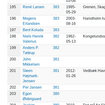
03-08
195
René Larsen
383
1995-
Grenen, Ska
05-29
196
Mogens
383
2003-
Hanstholm h
Erlandsen
08-16
197
Bent Koluda
383
198
Niels Henrik
382
1962-
Kongelundss
Valerius
05-13
199
Anders P.
382
Tøttrup
200
John
381
Mikkelsen
201
Steen
381
2012-
Vedbæk Hav
Højmark-
01-26
Jensen
202
Per Jansen
381
203
Egon
380
Østergaard