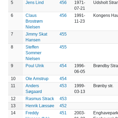
5
Jens Lind
456
1971-
Udsholt Stra
07-21
6
Claus
456
1991-
Kongens Ha
Brostrøm
11-23
Nielsen
7
Jimmy Skat
455
Hansen
8
Steffen
455
Sommer
Nielsen
9
Poul Ulrik
454
1996-
Brøndby Stra
06-05
10
Ole Amstrup
454
11
Anders
453
1999-
Brønby str.
Søgaard
03-13
12
Rasmus Strack
453
13
Henrik Læssøe
452
14
Freddy
451
2003-
Enghaveparke