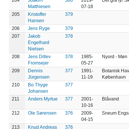
204
Joakim
380
2019-
Det grå fyr 
Matthiesen
07-18
205
Kristoffer
379
Hansen
206
Jens Ryge
379
207
Jakob
378
Engelhard
Nielsen
208
Jens Ditlev
378
1985-
Nyord - Møn
Fromsejer
05-27
209
Dennis
377
1991-
Botanisk Hav
Jürgensen
11-19
København
210
Bo Thyge
377
Johansen
211
Anders Myrtue
377
2001-
Blåvand
10-16
212
Ole Sørensen
376
2009-
Sneum Engs
04-15
213
Knud Andreas
376