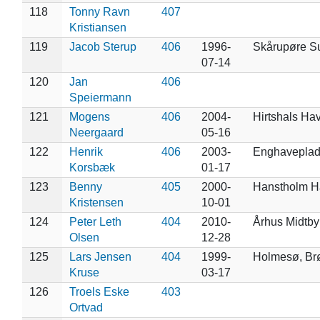
118
Tonny Ravn
407
Kristiansen
119
Jacob Sterup
406
1996-
Skårupøre S
07-14
120
Jan
406
Speiermann
121
Mogens
406
2004-
Hirtshals Ha
Neergaard
05-16
122
Henrik
406
2003-
Enghaveplad
Korsbæk
01-17
123
Benny
405
2000-
Hanstholm H
Kristensen
10-01
124
Peter Leth
404
2010-
Århus Midtby
Olsen
12-28
125
Lars Jensen
404
1999-
Holmesø, Br
Kruse
03-17
126
Troels Eske
403
Ortvad