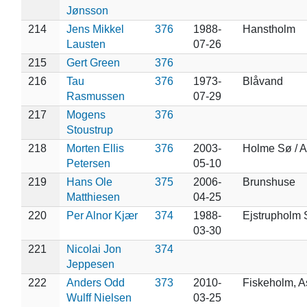
Jønsson
214
Jens Mikkel
376
1988-
Hanstholm
Lausten
07-26
215
Gert Green
376
216
Tau
376
1973-
Blåvand
Rasmussen
07-29
217
Mogens
376
Stoustrup
218
Morten Ellis
376
2003-
Holme Sø / 
Petersen
05-10
219
Hans Ole
375
2006-
Brunshuse
Matthiesen
04-25
220
Per Alnor Kjær
374
1988-
Ejstrupholm 
03-30
221
Nicolai Jon
374
Jeppesen
222
Anders Odd
373
2010-
Fiskeholm, 
Wulff Nielsen
03-25