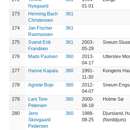
Nyegaard
01-01
273
Henning Bach
361
Christensen
274
Jan Fischer
361
Rasmussen
275
Svend Erik
361
2003-
Sneum Slus
Frandsen
05-29
276
Mads Paulsen
360
2013-
Utterslev Mos
04-17
277
Hanne Kapala
360
1991-
Kongens Hav
11-30
278
Agnete Boje
360
2012-
Sneum Engs
04-07
279
Lars Tom-
360
2000-
Holme Sø
Petersen
06-18
280
Jens
360
1988-
Djursland, Ha
Skovgaard
08-25
(Norddjurs)
Pedersen