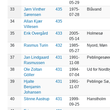
05-29
33
Jørn Vinther
435
1975-
Blåvand
Sørensen
07-28
34
Allan Kjær
435
Villesen
35
Erik Overgård
433
2005-
Holmesø
05-14
36
Rasmus Turin
432
1985-
Nyord, Møn
05-27
37
Jan Lindgaard
431
1991-
Peblingesøe
Rasmussen
11-08
38
Ole Zoltan
431
1994-
Ud for Nordb
Göller
07-04
39
Hjalte
431
1991-
Peblinge Sø
Benjamin
11-07
Johansen
40
Stinne Aastrup
431
1999-
Hanstholm
09-25