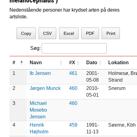
melanocephalus )
Nedenstående personer har krydset arten på deres
artsliste.
Copy
CSV
Excel
PDF
Print
Søg:
#
Navn
#X
Dato
Lokation
1
Ib Jensen
461
2001-
Holmesø, Br
05-08
Strand
2
Jørgen Munck
460
2010-
Snerum
05-01
3
Michael
460
Mosebo
Jensen
4
Henrik
459
1991-
Søerne, Kbh
Højholm
11-13