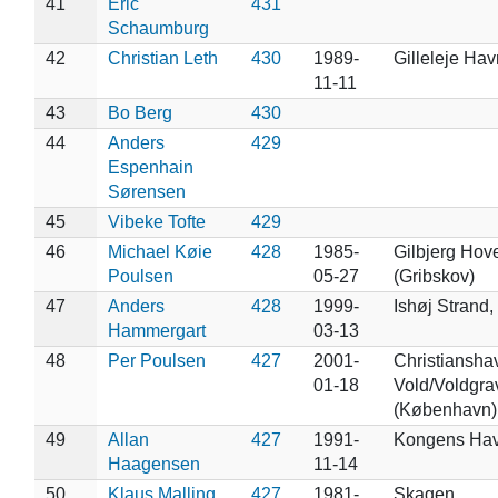
41
Eric
431
Schaumburg
42
Christian Leth
430
1989-
Gilleleje Hav
11-11
43
Bo Berg
430
44
Anders
429
Espenhain
Sørensen
45
Vibeke Tofte
429
46
Michael Køie
428
1985-
Gilbjerg Hov
Poulsen
05-27
(Gribskov)
47
Anders
428
1999-
Ishøj Strand,
Hammergart
03-13
48
Per Poulsen
427
2001-
Christiansha
01-18
Vold/Voldgra
(København)
49
Allan
427
1991-
Kongens Have
Haagensen
11-14
50
Klaus Malling
427
1981-
Skagen