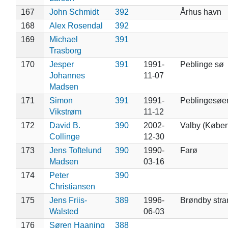
167
John Schmidt
392
Århus havn
168
Alex Rosendal
392
169
Michael
391
Trasborg
170
Jesper
391
1991-
Peblinge sø
Johannes
11-07
Madsen
171
Simon
391
1991-
Peblingesøe
Vikstrøm
11-12
172
David B.
390
2002-
Valby (Købe
Collinge
12-30
173
Jens Toftelund
390
1990-
Farø
Madsen
03-16
174
Peter
390
Christiansen
175
Jens Friis-
389
1996-
Brøndby stra
Walsted
06-03
176
Søren Haaning
388