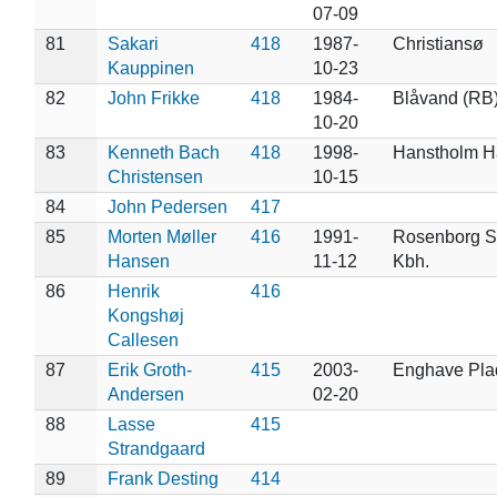
07-09
81
Sakari
418
1987-
Christiansø
Kauppinen
10-23
82
John Frikke
418
1984-
Blåvand (RB
10-20
83
Kenneth Bach
418
1998-
Hanstholm H
Christensen
10-15
84
John Pedersen
417
85
Morten Møller
416
1991-
Rosenborg Sl
Hansen
11-12
Kbh.
86
Henrik
416
Kongshøj
Callesen
87
Erik Groth-
415
2003-
Enghave Pla
Andersen
02-20
88
Lasse
415
Strandgaard
89
Frank Desting
414