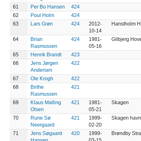
61
Per Bo Hansen
424
62
Poul Holm
424
63
Lars Grøn
424
2012-
Hanstholm H
10-14
64
Brian
424
1981-
Gilbjerg Hov
Rasmussen
05-16
65
Henrik Brandt
423
66
Jens Jørgen
422
Andersen
67
Ole Krogh
422
68
Birthe
421
Rasmussen
69
Klaus Malling
421
1981-
Skagen
Olsen
05-21
70
Rune Sø
421
1999-
Skagen havn
Neergaard
02-20
71
Jens Søgaard
420
1999-
Brøndby Str
Hansen
03-15