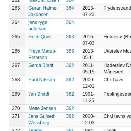
262
Mai-Britt Olsen
364
263
Gøran Halmø
364
2013-
Frydenstrand
Jakobsen
07-23
264
jens ryge
364
petersen
265
Heidi Quist
363
2016-
Holmesø (Br
07-03
266
Freya Mørup-
363
2013-
Utterslev Mo
Petersen
05-11
267
Gerda Bladt
362
2011-
Haderslev D
05-15
Mågeøen
268
Paul Nilsson
362
2000-
Chr. havn
12-01
269
Jan Smidt
362
1991-
Peblingesøe
11-25
270
Mette Jensen
362
271
Jens Gulseth
362
2000-
Chr.Havns vo
Wessberg
12-03
272
Timme
361
1994-
Langli