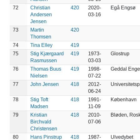
72
Christian
420
2020-
Egå Engsø
Andersen
03-16
Jensen
73
Martin
420
Thomsen
74
Tina Elley
419
75
Stig Kjærgaard
419
1973-
Glostrup
Rasmussen
03-03
76
Thomas Buus
419
1998-
Geddal Enge 
Nielsen
07-22
77
John Jensen
418
2012-
Universitets
06-24
78
Stig Toft
418
1991-
København
Madsen
11-09
79
Kristian
418
2010-
Bløden, Rosk
Birchvald
07-06
Christensen
80
Hans Pinstrup
418
1987-
Ulvedybet