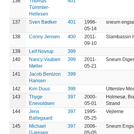
136
Thomas
401
Tümmler-
Hellesen
137
Sven Bødker
401
1996-
sneum engs
05-14
138
Conny Jensen
400
2011-
Slambassin H
09-10
139
Leif Novrup
399
140
Nancy Vaaben
399
2011-
Sneum Dige
Møller
05-21
141
Jacob Bentzon
399
Hansen
142
Kim Duus
398
Utterslev Mo
143
Thyge
397
2000-
Holmesø, Br
Enevoldsen
05-01
Strand
144
Jens
397
1995-
Vejlerne
Ballegaard
05-25
145
Michael
397
2006-
Sneum Engs
G.jensen
05-05