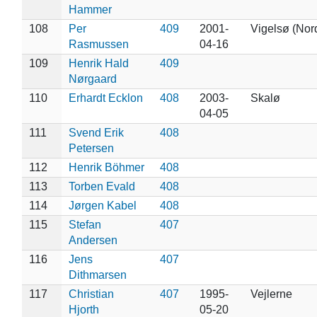
Hammer
108
Per
409
2001-
Vigelsø (Nor
Rasmussen
04-16
109
Henrik Hald
409
Nørgaard
110
Erhardt Ecklon
408
2003-
Skalø
04-05
111
Svend Erik
408
Petersen
112
Henrik Böhmer
408
113
Torben Evald
408
114
Jørgen Kabel
408
115
Stefan
407
Andersen
116
Jens
407
Dithmarsen
117
Christian
407
1995-
Vejlerne
Hjorth
05-20