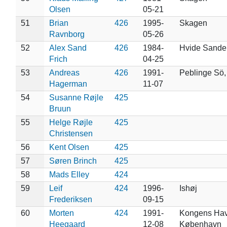
Olsen
05-21
51
Brian
426
1995-
Skagen
Ravnborg
05-26
52
Alex Sand
426
1984-
Hvide Sande
Frich
04-25
53
Andreas
426
1991-
Peblinge Sö,
Hagerman
11-07
54
Susanne Røjle
425
Bruun
55
Helge Røjle
425
Christensen
56
Kent Olsen
425
57
Søren Brinch
425
58
Mads Elley
424
59
Leif
424
1996-
Ishøj
Frederiksen
09-15
60
Morten
424
1991-
Kongens Hav
Heegaard
12-08
København