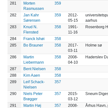
281
Morten
359
Rasmussen
282
Jan Kahr
359
2012-
universitetsp
Sørensen
05-15
aarhus
283
Knud N.
358
1991-
Rosenborg 
Flensted
11-16
284
Franck Ishøi
358
285
Bo Brauner
358
2017-
Holme sø
03-11
286
Martin
358
2008-
Haderslev D
Liebermann
04-10
287
Bent Nielsen
358
288
Kim Aaen
358
289
Leif Schack-
357
Nielsen
290
Niels Peter
357
2015-
Sneum Diges
Brøgger
03-12
291
Martin Høj
357
2008-
Århus Havn, 