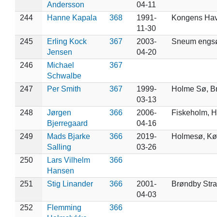
Andersson
04-11
244
Hanne Kapala
368
1991-
Kongens Hav
11-30
245
Erling Kock
367
2003-
Sneum engs
Jensen
04-20
246
Michael
367
Schwalbe
247
Per Smith
367
1999-
Holme Sø, B
03-13
248
Jørgen
366
2006-
Fiskeholm, 
Bjerregaard
04-16
249
Mads Bjarke
366
2019-
Holmesø, K
Salling
03-26
250
Lars Vilhelm
366
Hansen
251
Stig Linander
366
2001-
Brøndby Str
04-03
252
Flemming
366