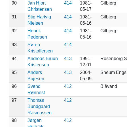
90
Jan Hjort
414
1981-
Gilbjerg
Christensen
05-17
91
Stig Hartvig
414
1981-
Gilbjerg
Nielsen
05-16
92
Henrik
414
1981-
Gilbjerg
Pedersen
05-16
93
Søren
414
Kristoffersen
94
Andreas Bruun
413
1991-
Rosenborg Sl
Kristensen
12-01
95
Anders
413
2004-
Sneum Engs
Bojesen
05-09
96
Svend
412
Blåvand
Rønnest
97
Thomas
412
Bundgaard
Rasmussen
98
Jørgen
412
Hulbæk