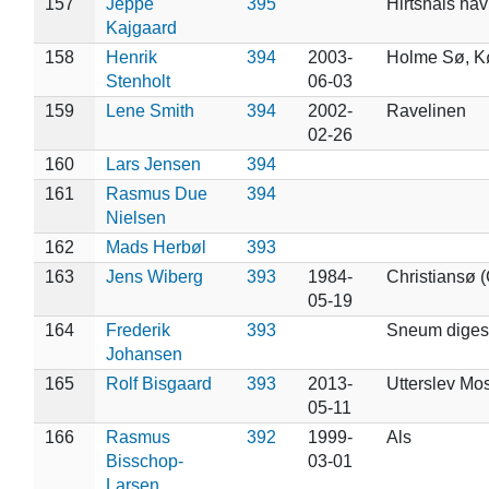
157
Jeppe
395
Hirtshals ha
Kajgaard
158
Henrik
394
2003-
Holme Sø, 
Stenholt
06-03
159
Lene Smith
394
2002-
Ravelinen
02-26
160
Lars Jensen
394
161
Rasmus Due
394
Nielsen
162
Mads Herbøl
393
163
Jens Wiberg
393
1984-
Christiansø (
05-19
164
Frederik
393
Sneum dige
Johansen
165
Rolf Bisgaard
393
2013-
Utterslev Mo
05-11
166
Rasmus
392
1999-
Als
Bisschop-
03-01
Larsen