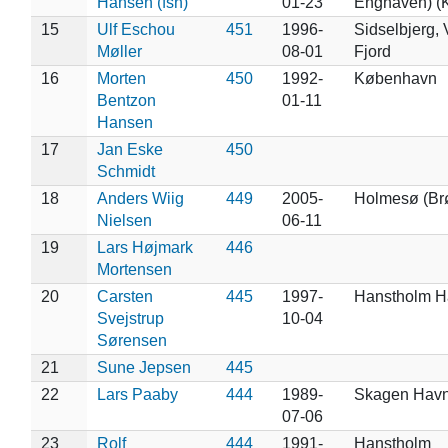
Hansen (fsh)
01-23
Enghaven) (
15
Ulf Eschou
451
1996-
Sidselbjerg, 
Møller
08-01
Fjord
16
Morten
450
1992-
København
Bentzon
01-11
Hansen
17
Jan Eske
450
Schmidt
18
Anders Wiig
449
2005-
Holmesø (Br
Nielsen
06-11
19
Lars Højmark
446
Mortensen
20
Carsten
445
1997-
Hanstholm H
Svejstrup
10-04
Sørensen
21
Sune Jepsen
445
22
Lars Paaby
444
1989-
Skagen Hav
07-06
23
Rolf
444
1991-
Hanstholm