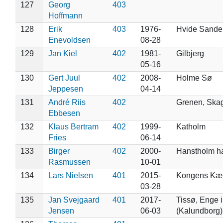
127
Georg
403
Hoffmann
128
Erik
403
1976-
Hvide Sande
Enevoldsen
08-28
129
Jan Kiel
402
1981-
Gilbjerg
05-16
130
Gert Juul
402
2008-
Holme Sø
Jeppesen
04-14
131
André Riis
402
Grenen, Ska
Ebbesen
132
Klaus Bertram
402
1999-
Katholm
Fries
06-14
133
Birger
402
2000-
Hanstholm h
Rasmussen
10-01
134
Lars Nielsen
401
2015-
Kongens Kær 
03-28
135
Jan Svejgaard
401
2017-
Tissø, Enge i
Jensen
06-03
(Kalundborg)