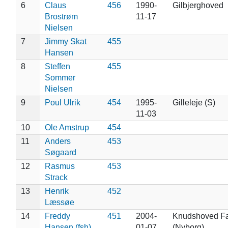
6
Claus
456
1990-
Gilbjerghoved
Brostrøm
11-17
Nielsen
7
Jimmy Skat
455
Hansen
8
Steffen
455
Sommer
Nielsen
9
Poul Ulrik
454
1995-
Gilleleje (S)
11-03
10
Ole Amstrup
454
11
Anders
453
Søgaard
12
Rasmus
453
Strack
13
Henrik
452
Læssøe
14
Freddy
451
2004-
Knudshoved F
Hansen (fsh)
01-07
(Nyborg)