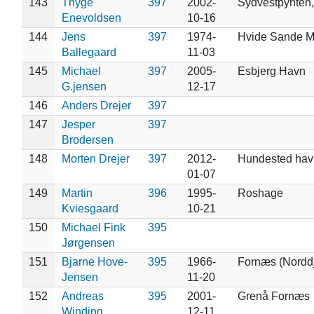
143
Thyge
397
2002-
Sydvestpynten
Enevoldsen
10-16
144
Jens
397
1974-
Hvide Sande M
Ballegaard
11-03
145
Michael
397
2005-
Esbjerg Havn
G.jensen
12-17
146
Anders Drejer
397
147
Jesper
397
Brodersen
148
Morten Drejer
397
2012-
Hundested hav
01-07
149
Martin
396
1995-
Roshage
Kviesgaard
10-21
150
Michael Fink
395
Jørgensen
151
Bjarne Hove-
395
1966-
Fornæs (Norddj
Jensen
11-20
152
Andreas
395
2001-
Grenå Fornæs
Winding
12-11