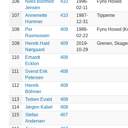
106
Niels Bomholt
410
1996-
Fyns Hoved
Jensen
02-11
107
Annemette
410
1987-
Tipperne
Hammer
12-31
108
Per
409
1986-
Fyns Hoved (K
Rasmussen
02-22
109
Henrik Hald
409
2019-
Grenen, Skage
Nørgaard
10-29
110
Erhardt
408
Ecklon
111
Svend Erik
408
Petersen
112
Henrik
408
Böhmer
113
Torben Evald
408
114
Jørgen Kabel
408
115
Stefan
407
Andersen