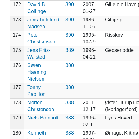
172
David B.
390
2007-
Gilleleje Havn 
Collinge
01-27
173
Jens Toftelund
390
1986-
Gilbjerg
Madsen
11-06
174
Peter
390
1995-
Risskov
Christiansen
10-29
175
Jens Friis-
389
1996-
Gedser odde
Walsted
04-21
176
Søren
388
Haaning
Nielsen
177
Tonny
388
Papillon
178
Morten
388
2011-
Øster Hurup H
Christensen
12-17
(Mariagerfjord)
179
Niels Bomholt
388
1996-
Fyns Hoved
02-11
180
Kenneth
388
1997-
Ørhage, Klitmøl