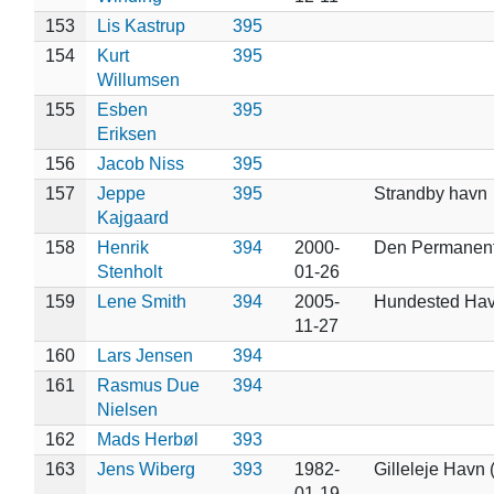
153
Lis Kastrup
395
154
Kurt
395
Willumsen
155
Esben
395
Eriksen
156
Jacob Niss
395
157
Jeppe
395
Strandby havn
Kajgaard
158
Henrik
394
2000-
Den Permanent
Stenholt
01-26
159
Lene Smith
394
2005-
Hundested Ha
11-27
160
Lars Jensen
394
161
Rasmus Due
394
Nielsen
162
Mads Herbøl
393
163
Jens Wiberg
393
1982-
Gilleleje Havn 
01-19