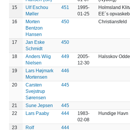
15
Ulf Eschou
451
1995-
Holmsland Klitv
Møller
01-25
EE´s opvaskeb
16
Morten
450
Christiansfeld
Bentzon
Hansen
17
Jan Eske
450
Schmidt
18
Anders Wiig
449
2005-
Halsskov Odde 
Nielsen
12-30
19
Lars Højmark
446
Mortensen
20
Carsten
445
Svejstrup
Sørensen
21
Sune Jepsen
445
22
Lars Paaby
444
1983-
Hundige Havn
02-08
23
Rolf
444