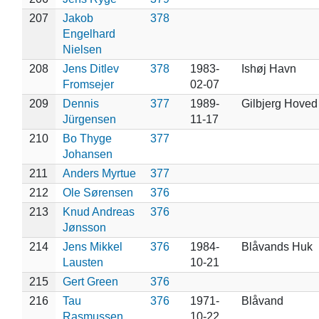
207
Jakob
378
Engelhard
Nielsen
208
Jens Ditlev
378
1983-
Ishøj Havn
Fromsejer
02-07
209
Dennis
377
1989-
Gilbjerg Hoved
Jürgensen
11-17
210
Bo Thyge
377
Johansen
211
Anders Myrtue
377
212
Ole Sørensen
376
213
Knud Andreas
376
Jønsson
214
Jens Mikkel
376
1984-
Blåvands Huk
Lausten
10-21
215
Gert Green
376
216
Tau
376
1971-
Blåvand
Rasmussen
10-22