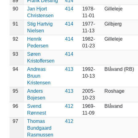
89
Frank Desting
414
90
Jan Hjort
414
1978-
Gilleleje
Christensen
11-01
91
Stig Hartvig
414
1977-
Gilbjerg
Nielsen
11-13
92
Henrik
414
1982-
Gilleleje
Pedersen
01-23
93
Søren
414
Kristoffersen
94
Andreas
413
1992-
Blåvand (RB)
Bruun
10-13
Kristensen
95
Anders
413
2005-
Roshage
Bojesen
10-23
96
Svend
412
1969-
Blåvand
Rønnest
11-09
97
Thomas
412
Bundgaard
Rasmussen