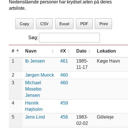
Nedenstående personer har krydset arten på deres
artsliste.
Copy
CSV
Excel
PDF
Print
Søg:
#
Navn
#X
Dato
Lokation
1
Ib Jensen
461
1985-
Køge Havn
11-17
2
Jørgen Munck
460
3
Michael
460
Mosebo
Jensen
4
Henrik
459
Højholm
5
Jens Lind
456
1983-
Gilleleje
02-02