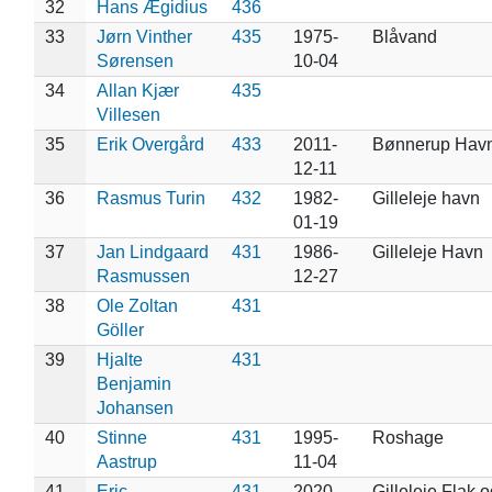
32
Hans Ægidius
436
33
Jørn Vinther
435
1975-
Blåvand
Sørensen
10-04
34
Allan Kjær
435
Villesen
35
Erik Overgård
433
2011-
Bønnerup Hav
12-11
36
Rasmus Turin
432
1982-
Gilleleje havn
01-19
37
Jan Lindgaard
431
1986-
Gilleleje Havn
Rasmussen
12-27
38
Ole Zoltan
431
Göller
39
Hjalte
431
Benjamin
Johansen
40
Stinne
431
1995-
Roshage
Aastrup
11-04
41
Eric
431
2020-
Gilleleje Flak 