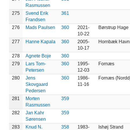
Rasmussen
275
Svend Erik
361
Frandsen
276
Mads Paulsen
360
2021-
Børstrup Hage
10-22
277
Hanne Kapala
360
2005-
Hornbæk Havn
10-17
278
Agnete Boje
360
279
Lars Tom-
360
1995-
Fornæs
Petersen
12-03
280
Jens
360
1986-
Fornæs (Norddj
Skovgaard
11-16
Pedersen
281
Morten
359
Rasmussen
282
Jan Kahr
359
Sørensen
283
Knud N.
358
1983-
Ishøj Strand