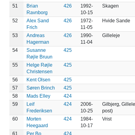
51
Brian
426
1992-
Skagen
Ravnborg
10-15
52
Alex Sand
426
1972-
Hvide Sande
Frich
11-05
53
Andreas
426
1990-
Gilleleje
Hagerman
11-04
54
Susanne
425
Røjle Bruun
55
Helge Røjle
425
Christensen
56
Kent Olsen
425
57
Søren Brinch
425
58
Mads Elley
424
59
Leif
424
2006-
Gilbjerg, Gillel
Frederiksen
10-25
post)
60
Morten
424
1984-
Vrist
Heegaard
10-17
61
Per Bo
424