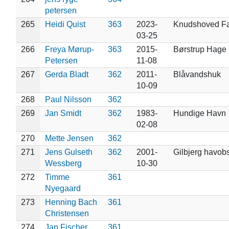
petersen
265
Heidi Quist
363
2023-
Knudshoved F
03-25
266
Freya Mørup-
363
2015-
Børstrup Hage
Petersen
11-08
267
Gerda Bladt
362
2011-
Blåvandshuk
10-09
268
Paul Nilsson
362
269
Jan Smidt
362
1983-
Hundige Havn
02-08
270
Mette Jensen
362
271
Jens Gulseth
362
2001-
Gilbjerg havob
Wessberg
10-30
272
Timme
361
Nyegaard
273
Henning Bach
361
Christensen
274
Jan Fischer
361