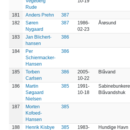
Vegeberg
10-19
Rude
181
Anders Prehn
387
182
Søren
387
1986-
Årøsund
Nygaard
02-23
183
Jan Blichert-
386
hansen
184
Per
386
Schiermacker-
Hansen
185
Torben
386
2005-
Blåvand
Carlsen
10-22
186
Martin
385
1991-
Sabinebunkere
Søgaard
10-18
Blåvandshuk
Nielsen
187
Morten
385
Kofoed-
Hansen
188
Henrik Kisbye
385
1983-
Hundige Havn