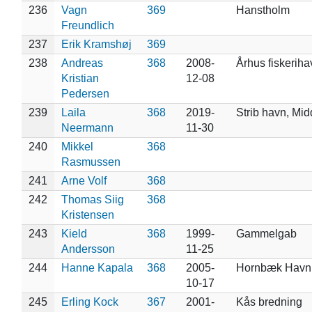
236
Vagn
369
Hanstholm
Freundlich
237
Erik Kramshøj
369
238
Andreas
368
2008-
Århus fiskeriha
Kristian
12-08
Pedersen
239
Laila
368
2019-
Strib havn, Midd
Neermann
11-30
240
Mikkel
368
Rasmussen
241
Arne Volf
368
242
Thomas Siig
368
Kristensen
243
Kield
368
1999-
Gammelgab
Andersson
11-25
244
Hanne Kapala
368
2005-
Hornbæk Havn
10-17
245
Erling Kock
367
2001-
Kås bredning