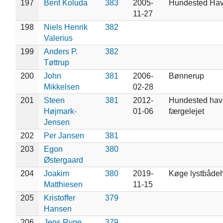
197
Bent Koluda
383
2005-
Hundested Ha
11-27
198
Niels Henrik
382
Valerius
199
Anders P.
382
Tøttrup
200
John
381
2006-
Bønnerup
Mikkelsen
02-28
201
Steen
381
2012-
Hundested hav
Højmark-
01-06
færgelejet
Jensen
202
Per Jansen
381
203
Egon
380
Østergaard
204
Joakim
380
2019-
Køge lystbåde
Matthiesen
11-15
205
Kristoffer
379
Hansen
206
Jens Ryge
379