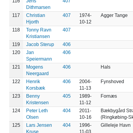
116
Jens
407
Dithmarsen
117
Christian
407
1974-
Agger Tange
Hjorth
10-12
118
Tonny Ravn
407
Kristiansen
119
Jacob Sterup
406
120
Jan
406
Speiermann
121
Mogens
406
Hals
Neergaard
122
Henrik
406
2004-
Fynshoved
Korsbæk
11-13
123
Benny
405
1989-
Fornæs
Kristensen
11-12
124
Peter Leth
404
2011-
Bækbygård Str
Olsen
10-16
(Ringkøbing-Sk
125
Lars Jensen
404
1996-
Gilleleje Havn
Kruse
11-03