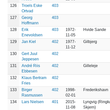
126
Troels Eske
403
Ortvad
127
Georg
403
Hoffmann
128
Erik
403
1972-
Hvide Sande
Enevoldsen
11-05
129
Jan Kiel
402
1977-
Gilbjerg
11-12
130
Gert Juul
402
Jeppesen
131
André Riis
402
Gilleleje
Ebbesen
132
Klaus Bertram
402
Fries
133
Birger
402
1998-
Frederikshavn
Rasmussen
02-01
134
Lars Nielsen
401
2015-
Lyngvig (Ringk
11-08
Skjern)