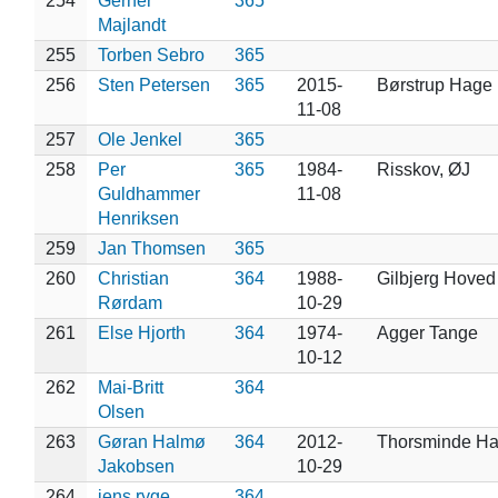
254
Gerner
365
Majlandt
255
Torben Sebro
365
256
Sten Petersen
365
2015-
Børstrup Hage
11-08
257
Ole Jenkel
365
258
Per
365
1984-
Risskov, ØJ
Guldhammer
11-08
Henriksen
259
Jan Thomsen
365
260
Christian
364
1988-
Gilbjerg Hoved
Rørdam
10-29
261
Else Hjorth
364
1974-
Agger Tange
10-12
262
Mai-Britt
364
Olsen
263
Gøran Halmø
364
2012-
Thorsminde H
Jakobsen
10-29
264
jens ryge
364