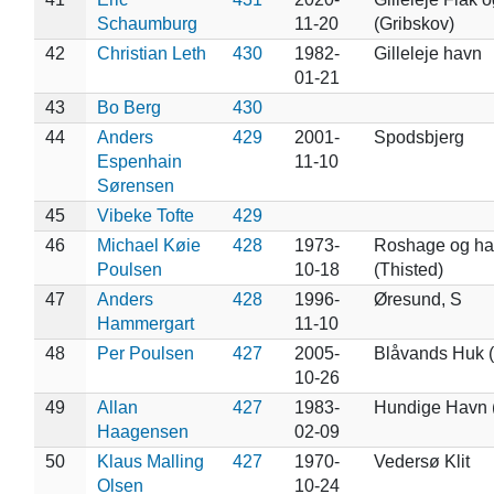
Schaumburg
11-20
(Gribskov)
42
Christian Leth
430
1982-
Gilleleje havn
01-21
43
Bo Berg
430
44
Anders
429
2001-
Spodsbjerg
Espenhain
11-10
Sørensen
45
Vibeke Tofte
429
46
Michael Køie
428
1973-
Roshage og hav
Poulsen
10-18
(Thisted)
47
Anders
428
1996-
Øresund, S
Hammergart
11-10
48
Per Poulsen
427
2005-
Blåvands Huk (
10-26
49
Allan
427
1983-
Hundige Havn 
Haagensen
02-09
50
Klaus Malling
427
1970-
Vedersø Klit
Olsen
10-24