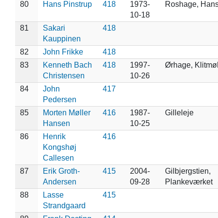
80
Hans Pinstrup
418
1973-
Roshage, Hans
10-18
81
Sakari
418
Kauppinen
82
John Frikke
418
83
Kenneth Bach
418
1997-
Ørhage, Klitmøl
Christensen
10-26
84
John
417
Pedersen
85
Morten Møller
416
1987-
Gilleleje
Hansen
10-25
86
Henrik
416
Kongshøj
Callesen
87
Erik Groth-
415
2004-
Gilbjergstien,
Andersen
09-28
Plankeværket
88
Lasse
415
Strandgaard