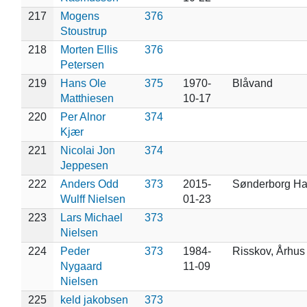
217
Mogens
376
Stoustrup
218
Morten Ellis
376
Petersen
219
Hans Ole
375
1970-
Blåvand
Matthiesen
10-17
220
Per Alnor
374
Kjær
221
Nicolai Jon
374
Jeppesen
222
Anders Odd
373
2015-
Sønderborg H
Wulff Nielsen
01-23
223
Lars Michael
373
Nielsen
224
Peder
373
1984-
Risskov, Århus
Nygaard
11-09
Nielsen
225
keld jakobsen
373