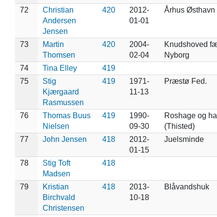
72
Christian
420
2012-
Århus Østhavn
Andersen
01-01
Jensen
73
Martin
420
2004-
Knudshoved fæ
Thomsen
02-04
Nyborg
74
Tina Elley
419
75
Stig
419
1971-
Præstø Fed.
Kjærgaard
11-13
Rasmussen
76
Thomas Buus
419
1990-
Roshage og hav
Nielsen
09-30
(Thisted)
77
John Jensen
418
2012-
Juelsminde
01-15
78
Stig Toft
418
Madsen
79
Kristian
418
2013-
Blåvandshuk
Birchvald
10-18
Christensen