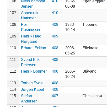
106
Niels Bomholt
410
1982-
Egebjerggård 
Jensen
06-08
107
Annemette
410
Hammer
108
Per
409
1983-
Tipperne
Rasmussen
10-14
109
Henrik Hald
409
Nørgaard
110
Erhardt Ecklon
408
2006-
Ellekrattet
05-25
111
Svend Erik
408
Petersen
112
Henrik Böhmer
408
2006-
Blåvand
10-24
113
Torben Evald
408
114
Jørgen Kabel
408
115
Stefan
407
Christiansø
Andersen