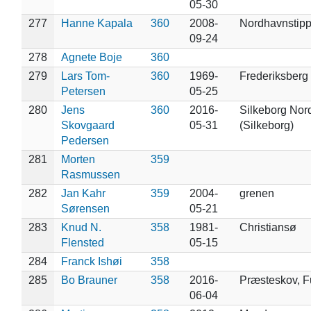
05-30
277
Hanne Kapala
360
2008-
Nordhavnstip
09-24
278
Agnete Boje
360
279
Lars Tom-
360
1969-
Frederiksberg
Petersen
05-25
280
Jens
360
2016-
Silkeborg Nor
Skovgaard
05-31
(Silkeborg)
Pedersen
281
Morten
359
Rasmussen
282
Jan Kahr
359
2004-
grenen
Sørensen
05-21
283
Knud N.
358
1981-
Christiansø
Flensted
05-15
284
Franck Ishøi
358
285
Bo Brauner
358
2016-
Præsteskov, F
06-04