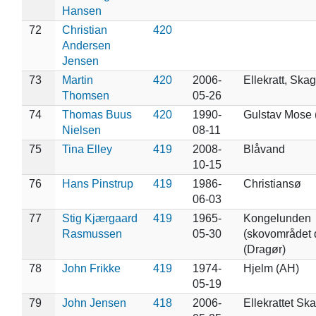
Hansen
72
Christian
420
Andersen
Jensen
73
Martin
420
2006-
Ellekratt, Ska
Thomsen
05-26
74
Thomas Buus
420
1990-
Gulstav Mose 
Nielsen
08-11
75
Tina Elley
419
2008-
Blåvand
10-15
76
Hans Pinstrup
419
1986-
Christiansø
06-03
77
Stig Kjærgaard
419
1965-
Kongelunden
Rasmussen
05-30
(skovområdet d
(Dragør)
78
John Frikke
419
1974-
Hjelm (AH)
05-19
79
John Jensen
418
2006-
Ellekrattet Sk