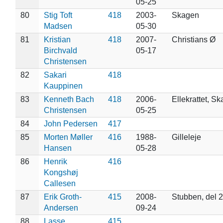
05-25
80
Stig Toft
418
2003-
Skagen
Madsen
05-30
81
Kristian
418
2007-
Christians Ø
Birchvald
05-17
Christensen
82
Sakari
418
Kauppinen
83
Kenneth Bach
418
2006-
Ellekrattet, S
Christensen
05-25
84
John Pedersen
417
85
Morten Møller
416
1988-
Gilleleje
Hansen
05-28
86
Henrik
416
Kongshøj
Callesen
87
Erik Groth-
415
2008-
Stubben, del 2
Andersen
09-24
88
Lasse
415