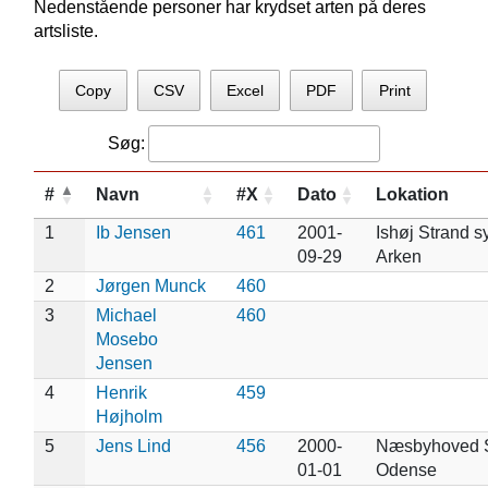
Nedenstående personer har krydset arten på deres
artsliste.
Copy
CSV
Excel
PDF
Print
Søg:
#
Navn
#X
Dato
Lokation
1
Ib Jensen
461
2001-
Ishøj Strand s
09-29
Arken
2
Jørgen Munck
460
3
Michael
460
Mosebo
Jensen
4
Henrik
459
Højholm
5
Jens Lind
456
2000-
Næsbyhoved S
01-01
Odense