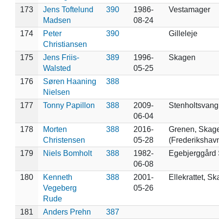
173
Jens Toftelund
390
1986-
Vestamager
Madsen
08-24
174
Peter
390
Gilleleje
Christiansen
175
Jens Friis-
389
1996-
Skagen
Walsted
05-25
176
Søren Haaning
388
Nielsen
177
Tonny Papillon
388
2009-
Stenholtsvang
06-04
178
Morten
388
2016-
Grenen, Skag
Christensen
05-28
(Frederikshav
179
Niels Bomholt
388
1982-
Egebjerggård 
06-08
180
Kenneth
388
2001-
Ellekrattet, S
Vegeberg
05-26
Rude
181
Anders Prehn
387