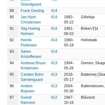
Strandgaard
89
Frank Desting
414
90
Jan Hjort
414
1982-
Gilleleje
Christensen
05-22
91
Stig Hartvig
414
1981-
Birker√∏d
Nielsen
06-03
92
Henrik
414
1980-
Hellebæk
Pedersen
05-18
93
Søren
414
Kristoffersen
94
Andreas Bruun
413
1994-
Grenen, Skage
Kristensen
05-26
95
Carsten Bohn
413
2016-
Batterivej (Sk
Søndergaard
05-17
96
Anders
413
2004-
Batteriskoven
Bojesen
05-30
97
Svend
412
1967-
Blåvand
Rønnest
10-16