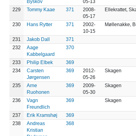
Byskov
05-13
229
Tommy Kaae
371
2008-
Ellekrattet, S
05-17
230
Hans Rytter
371
2002-
Møllenakke, 
10-15
231
Jakob Dall
371
232
Aage
370
Kabbelgaard
233
Philip Elbek
369
234
Carsten
369
2012-
Skagen
Jørgensen
05-26
235
Arne
369
2009-
Skagen
Ruohonen
05-30
236
Vagn
369
Skagen
Freundlich
237
Erik Kramshøj
369
238
Andreas
368
Kristian