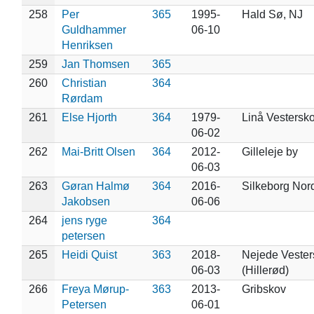
258
Per
365
1995-
Hald Sø, NJ
Guldhammer
06-10
Henriksen
259
Jan Thomsen
365
260
Christian
364
Rørdam
261
Else Hjorth
364
1979-
Linå Vestersk
06-02
262
Mai-Britt Olsen
364
2012-
Gilleleje by
06-03
263
Gøran Halmø
364
2016-
Silkeborg Nor
Jakobsen
06-06
264
jens ryge
364
petersen
265
Heidi Quist
363
2018-
Nejede Vester
06-03
(Hillerød)
266
Freya Mørup-
363
2013-
Gribskov
Petersen
06-01