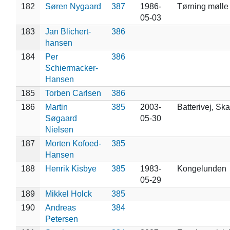
182
Søren Nygaard
387
1986-
Tørning mølle
05-03
183
Jan Blichert-
386
hansen
184
Per
386
Schiermacker-
Hansen
185
Torben Carlsen
386
186
Martin
385
2003-
Batterivej, Sk
Søgaard
05-30
Nielsen
187
Morten Kofoed-
385
Hansen
188
Henrik Kisbye
385
1983-
Kongelunden
05-29
189
Mikkel Holck
385
190
Andreas
384
Petersen