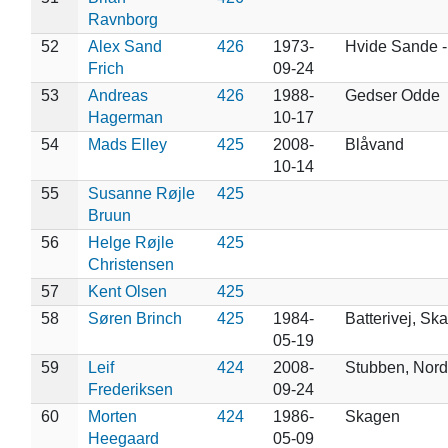
Ravnborg
52
Alex Sand
426
1973-
Hvide Sande -
Frich
09-24
53
Andreas
426
1988-
Gedser Odde
Hagerman
10-17
54
Mads Elley
425
2008-
Blåvand
10-14
55
Susanne Røjle
425
Bruun
56
Helge Røjle
425
Christensen
57
Kent Olsen
425
58
Søren Brinch
425
1984-
Batterivej, Sk
05-19
59
Leif
424
2008-
Stubben, Nor
Frederiksen
09-24
60
Morten
424
1986-
Skagen
Heegaard
05-09