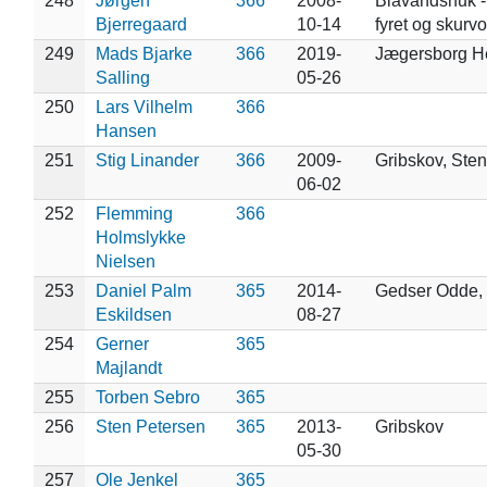
248
Jørgen
366
2008-
Blåvandshuk -
Bjerregaard
10-14
fyret og skurv
249
Mads Bjarke
366
2019-
Jægersborg H
Salling
05-26
250
Lars Vilhelm
366
Hansen
251
Stig Linander
366
2009-
Gribskov, Ste
06-02
252
Flemming
366
Holmslykke
Nielsen
253
Daniel Palm
365
2014-
Gedser Odde, 
Eskildsen
08-27
254
Gerner
365
Majlandt
255
Torben Sebro
365
256
Sten Petersen
365
2013-
Gribskov
05-30
257
Ole Jenkel
365