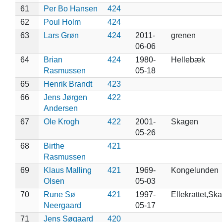
61
Per Bo Hansen
424
62
Poul Holm
424
63
Lars Grøn
424
2011-
grenen
06-06
64
Brian
424
1980-
Hellebæk
Rasmussen
05-18
65
Henrik Brandt
423
66
Jens Jørgen
422
Andersen
67
Ole Krogh
422
2001-
Skagen
05-26
68
Birthe
421
Rasmussen
69
Klaus Malling
421
1969-
Kongelunden
Olsen
05-03
70
Rune Sø
421
1997-
Ellekrattet,Sk
Neergaard
05-17
71
Jens Søgaard
420