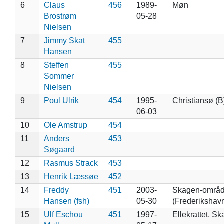
6
Claus
456
1989-
Møn
Brostrøm
05-28
Nielsen
7
Jimmy Skat
455
Hansen
8
Steffen
455
Sommer
Nielsen
9
Poul Ulrik
454
1995-
Christiansø (B
06-03
10
Ole Amstrup
454
11
Anders
453
Søgaard
12
Rasmus Strack
453
13
Henrik Læssøe
452
14
Freddy
451
2003-
Skagen-områd
Hansen (fsh)
05-30
(Frederikshav
15
Ulf Eschou
451
1997-
Ellekrattet, S