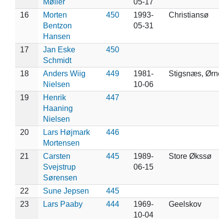
Møller
05-17
16
Morten
450
1993-
Christiansø
Bentzon
05-31
Hansen
17
Jan Eske
450
Schmidt
18
Anders Wiig
449
1981-
Stigsnæs, Ør
Nielsen
10-06
19
Henrik
447
Haaning
Nielsen
20
Lars Højmark
446
Mortensen
21
Carsten
445
1989-
Store Økssø
Svejstrup
06-15
Sørensen
22
Sune Jepsen
445
23
Lars Paaby
444
1969-
Geelskov
10-04