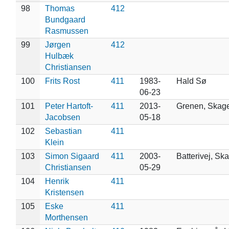
98
Thomas
412
Bundgaard
Rasmussen
99
Jørgen
412
Hulbæk
Christiansen
100
Frits Rost
411
1983-
Hald Sø
06-23
101
Peter Hartoft-
411
2013-
Grenen, Skag
Jacobsen
05-18
102
Sebastian
411
Klein
103
Simon Sigaard
411
2003-
Batterivej, Sk
Christiansen
05-29
104
Henrik
411
Kristensen
105
Eske
411
Morthensen