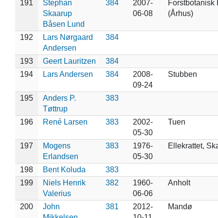
191
Stephan
384
2007-
Forstbotanisk
Skaarup
06-08
(Århus)
Båsen Lund
192
Lars Nørgaard
384
Andersen
193
Geert Lauritzen
384
194
Lars Andersen
384
2008-
Stubben
09-24
195
Anders P.
383
Tøttrup
196
René Larsen
383
2002-
Tuen
05-30
197
Mogens
383
1976-
Ellekrattet, S
Erlandsen
05-30
198
Bent Koluda
383
199
Niels Henrik
382
1960-
Anholt
Valerius
06-06
200
John
381
2012-
Mandø
Mikkelsen
10-11