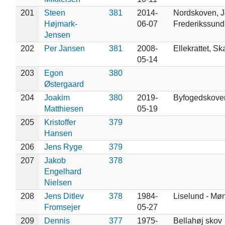
201
Steen
381
2014-
Nordskoven, J
Højmark-
06-07
Frederikssun
Jensen
202
Per Jansen
381
2008-
Ellekrattet, S
05-14
203
Egon
380
Østergaard
204
Joakim
380
2019-
Byfogedskove
Matthiesen
05-19
205
Kristoffer
379
Hansen
206
Jens Ryge
379
207
Jakob
378
Engelhard
Nielsen
208
Jens Ditlev
378
1984-
Liselund - Mø
Fromsejer
05-27
209
Dennis
377
1975-
Bellahøj skov