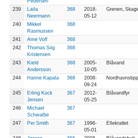
Pedersen
239
Laila
368
2018-
Grenen, Skag
Neermann
05-12
240
Mikkel
368
Rasmussen
241
Arne Volf
368
242
Thomas Siig
368
Kristensen
243
Kield
368
2005-
Blåvand
Andersson
10-05
244
Hanne Kapala
368
2008-
Nordhavnstip
09-24
245
Erling Kock
367
2012-
Blåvandfyr
Jensen
05-25
246
Michael
367
Schwalbe
247
Per Smith
367
1996-
Ellekrattet
05-01