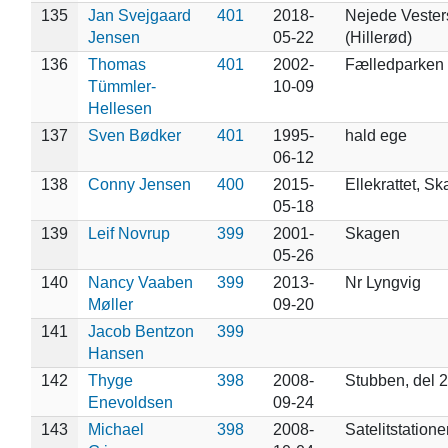
135
Jan Svejgaard
401
2018-
Nejede Vester
Jensen
05-22
(Hillerød)
136
Thomas
401
2002-
Fælledparken
Tümmler-
10-09
Hellesen
137
Sven Bødker
401
1995-
hald ege
06-12
138
Conny Jensen
400
2015-
Ellekrattet, S
05-18
139
Leif Novrup
399
2001-
Skagen
05-26
140
Nancy Vaaben
399
2013-
Nr Lyngvig
Møller
09-20
141
Jacob Bentzon
399
Hansen
142
Thyge
398
2008-
Stubben, del 2
Enevoldsen
09-24
143
Michael
398
2008-
Satelitstation