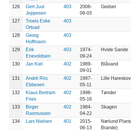
126
Gert Juul
403
2008-
Gedser
Jeppesen
06-03
127
Troels Eske
403
Ortvad
128
Georg
403
Hoffmann
129
Erik
403
1974-
Hvide Sande
Enevoldsen
09-24
130
Jan Kiel
402
1989-
Blåvand
09-01
131
André Riis
402
1997-
Lille Hareskov
Ebbesen
05-11
132
Klaus Bertram
402
1998-
Tønder
Fries
05-16
133
Birger
402
1984-
Skagen
Rasmussen
04-22
134
Lars Nielsen
401
2015-
Nørlund Planta
06-13
Brande)