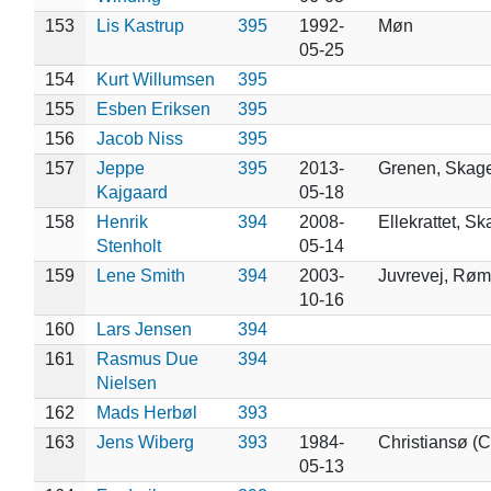
153
Lis Kastrup
395
1992-
Møn
05-25
154
Kurt Willumsen
395
155
Esben Eriksen
395
156
Jacob Niss
395
157
Jeppe
395
2013-
Grenen, Skag
Kajgaard
05-18
158
Henrik
394
2008-
Ellekrattet, S
Stenholt
05-14
159
Lene Smith
394
2003-
Juvrevej, Rø
10-16
160
Lars Jensen
394
161
Rasmus Due
394
Nielsen
162
Mads Herbøl
393
163
Jens Wiberg
393
1984-
Christiansø (C
05-13