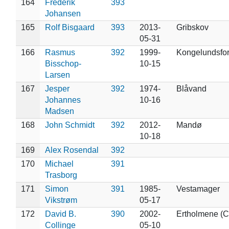
164
Frederik
393
Johansen
165
Rolf Bisgaard
393
2013-
Gribskov
05-31
166
Rasmus
392
1999-
Kongelundsfor
Bisschop-
10-15
Larsen
167
Jesper
392
1974-
Blåvand
Johannes
10-16
Madsen
168
John Schmidt
392
2012-
Mandø
10-18
169
Alex Rosendal
392
170
Michael
391
Trasborg
171
Simon
391
1985-
Vestamager
Vikstrøm
05-17
172
David B.
390
2002-
Ertholmene (C
Collinge
05-10