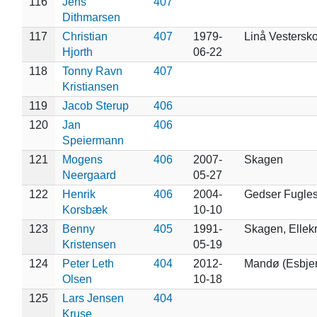
116
Jens
407
Dithmarsen
117
Christian
407
1979-
Linå Vestersk
Hjorth
06-22
118
Tonny Ravn
407
Kristiansen
119
Jacob Sterup
406
120
Jan
406
Speiermann
121
Mogens
406
2007-
Skagen
Neergaard
05-27
122
Henrik
406
2004-
Gedser Fugles
Korsbæk
10-10
123
Benny
405
1991-
Skagen, Ellekr
Kristensen
05-19
124
Peter Leth
404
2012-
Mandø (Esbjer
Olsen
10-18
125
Lars Jensen
404
Kruse