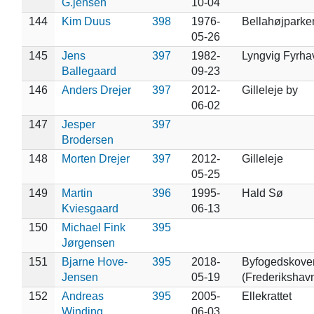
G.jensen
10-04
144
Kim Duus
398
1976-
Bellahøjparke
05-26
145
Jens
397
1982-
Lyngvig Fyrha
Ballegaard
09-23
146
Anders Drejer
397
2012-
Gilleleje by
06-02
147
Jesper
397
Brodersen
148
Morten Drejer
397
2012-
Gilleleje
05-25
149
Martin
396
1995-
Hald Sø
Kviesgaard
06-13
150
Michael Fink
395
Jørgensen
151
Bjarne Hove-
395
2018-
Byfogedskove
Jensen
05-19
(Frederikshav
152
Andreas
395
2005-
Ellekrattet
Winding
06-03