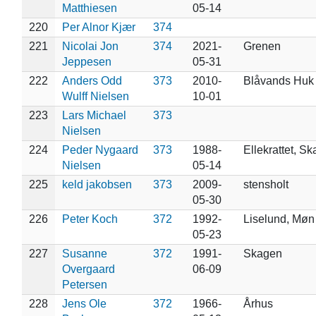
Matthiesen
05-14
220
Per Alnor Kjær
374
221
Nicolai Jon
374
2021-
Grenen
Jeppesen
05-31
222
Anders Odd
373
2010-
Blåvands Huk
Wulff Nielsen
10-01
223
Lars Michael
373
Nielsen
224
Peder Nygaard
373
1988-
Ellekrattet, S
Nielsen
05-14
225
keld jakobsen
373
2009-
stensholt
05-30
226
Peter Koch
372
1992-
Liselund, Møn
05-23
227
Susanne
372
1991-
Skagen
Overgaard
06-09
Petersen
228
Jens Ole
372
1966-
Århus