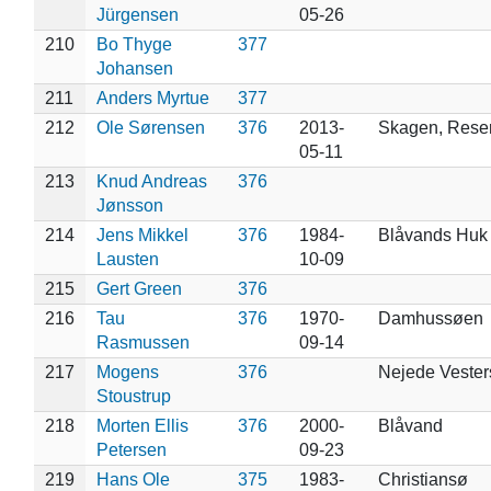
Jürgensen
05-26
210
Bo Thyge
377
Johansen
211
Anders Myrtue
377
212
Ole Sørensen
376
2013-
Skagen, Reser
05-11
213
Knud Andreas
376
Jønsson
214
Jens Mikkel
376
1984-
Blåvands Huk
Lausten
10-09
215
Gert Green
376
216
Tau
376
1970-
Damhussøen
Rasmussen
09-14
217
Mogens
376
Nejede Vester
Stoustrup
218
Morten Ellis
376
2000-
Blåvand
Petersen
09-23
219
Hans Ole
375
1983-
Christiansø