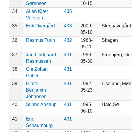
Sørensen
10-15
34
Allan Kjær
435
Villesen
35
Erik Overgård
433
2009-
Stenhavegård
05-10
36
Rasmus Turin
432
1983-
Skagen
05-20
37
Jan Lindgaard
431
1990-
Fruebjerg, Gri
Rasmussen
05-30
38
Ole Zoltan
431
Göller
39
Hjalte
431
1992-
Liselund, Møns
Benjamin
05-23
Johansen
40
Stinne Aastrup
431
1995-
Hald Sø
06-10
41
Eric
431
Schaumburg