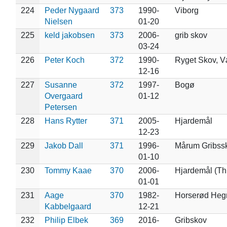
224
Peder Nygaard
373
1990-
Viborg
Nielsen
01-20
225
keld jakobsen
373
2006-
grib skov
03-24
226
Peter Koch
372
1990-
Ryget Skov, V
12-16
227
Susanne
372
1997-
Bogø
Overgaard
01-12
Petersen
228
Hans Rytter
371
2005-
Hjardemål
12-23
229
Jakob Dall
371
1996-
Mårum Gribss
01-10
230
Tommy Kaae
370
2006-
Hjardemål (Th
01-01
231
Aage
370
1982-
Horserød Hegn
Kabbelgaard
12-21
232
Philip Elbek
369
2016-
Gribskov