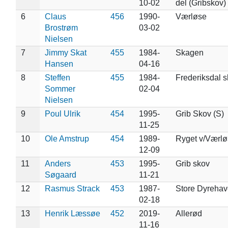
10-02
del (Gribskov)
6
Claus
456
1990-
Værløse
Brostrøm
03-02
Nielsen
7
Jimmy Skat
455
1984-
Skagen
Hansen
04-16
8
Steffen
455
1984-
Frederiksdal 
Sommer
02-04
Nielsen
9
Poul Ulrik
454
1995-
Grib Skov (S)
11-25
10
Ole Amstrup
454
1989-
Ryget v/Værlø
12-09
11
Anders
453
1995-
Grib skov
Søgaard
11-21
12
Rasmus Strack
453
1987-
Store Dyrehav
02-18
13
Henrik Læssøe
452
2019-
Allerød
11-16