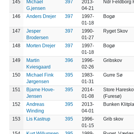
145
Michael
397
2013-
Ndr Feldborg 
G.jensen
04-21
146
Anders Drejer
397
1997-
Bogø
01-18
147
Jesper
397
1990-
Ryget Skov
Brodersen
01-27
148
Morten Drejer
397
1997-
Bogø
01-18
149
Martin
396
1996-
Gribskov
Kviesgaard
02-26
150
Michael Fink
395
1983-
Gurre Sø
Jørgensen
01-31
151
Bjarne Hove-
395
2014-
Store Haresko
Jensen
01-08
(Furesø)
152
Andreas
395
2013-
Bunken Klitpl
Winding
04-01
153
Lis Kastrup
395
1996-
Grib skov
01-15
154
Kurt Willumsen
395
1989-
Ryget, Værløs