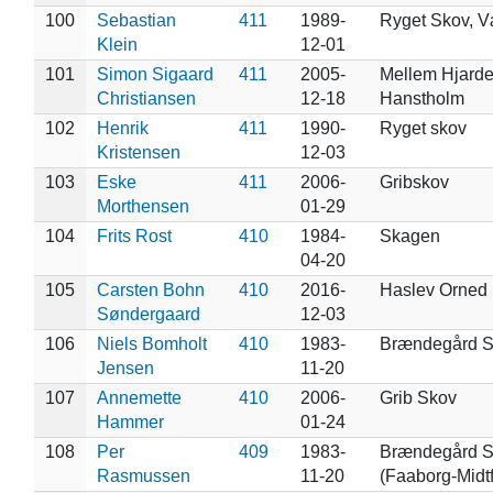
100
Sebastian
411
1989-
Ryget Skov, V
Klein
12-01
101
Simon Sigaard
411
2005-
Mellem Hjard
Christiansen
12-18
Hanstholm
102
Henrik
411
1990-
Ryget skov
Kristensen
12-03
103
Eske
411
2006-
Gribskov
Morthensen
01-29
104
Frits Rost
410
1984-
Skagen
04-20
105
Carsten Bohn
410
2016-
Haslev Orned
Søndergaard
12-03
106
Niels Bomholt
410
1983-
Brændegård 
Jensen
11-20
107
Annemette
410
2006-
Grib Skov
Hammer
01-24
108
Per
409
1983-
Brændegård 
Rasmussen
11-20
(Faaborg-Midt