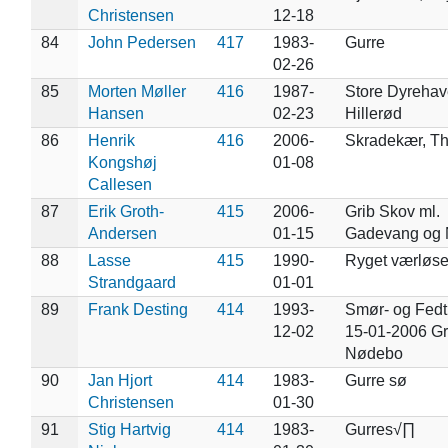
Christensen
12-18
84
John Pedersen
417
1983-
Gurre
02-26
85
Morten Møller
416
1987-
Store Dyrehav
Hansen
02-23
Hillerød
86
Henrik
416
2006-
Skradekær, T
Kongshøj
01-08
Callesen
87
Erik Groth-
415
2006-
Grib Skov ml.
Andersen
01-15
Gadevang og
88
Lasse
415
1990-
Ryget værløs
Strandgaard
01-01
89
Frank Desting
414
1993-
Smør- og Fed
12-02
15-01-2006 Gr
Nødebo
90
Jan Hjort
414
1983-
Gurre sø
Christensen
01-30
91
Stig Hartvig
414
1983-
Gurres√∏