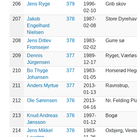
206
Jens Ryge
379
1996-
Grib skov
02-10
207
Jakob
378
1987-
Store Dyrehav
Engelhard
02-08
Nielsen
208
Jens Ditlev
378
1983-
Gurre sø
Fromsejer
02-02
209
Dennis
377
1989-
Ryget, Værløs
Jürgensen
12-17
210
Bo Thyge
377
1983-
Horserød Heg
Johansen
01-05
211
Anders Myrtue
377
2013-
Ravnstrup,
01-13
212
Ole Sørensen
376
2013-
Nr. Felding Pl
04-16
213
Knud Andreas
376
1997-
Bogø
Jønsson
01-12
214
Jens Mikkel
376
1983-
Oxbjerg, Vest