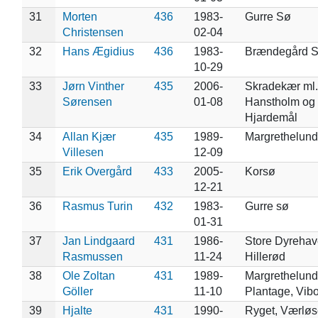
31
Morten
436
1983-
Gurre Sø
Christensen
02-04
32
Hans Ægidius
436
1983-
Brændegård 
10-29
33
Jørn Vinther
435
2006-
Skradekær ml.
Sørensen
01-08
Hanstholm og
Hjardemål
34
Allan Kjær
435
1989-
Margrethelund
Villesen
12-09
35
Erik Overgård
433
2005-
Korsø
12-21
36
Rasmus Turin
432
1983-
Gurre sø
01-31
37
Jan Lindgaard
431
1986-
Store Dyrehav
Rasmussen
11-24
Hillerød
38
Ole Zoltan
431
1989-
Margrethelund
Göller
11-10
Plantage, Vib
39
Hjalte
431
1990-
Ryget, Værløs