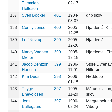
Tümmler-
02-17
Hellesen
137
Sven Bødker
401
1984-
grib skov
03-07
138
Conny Jensen
400
2005-
Hjardemål Kli
12-25
139
Leif Novrup
399
2005-
Hjardemål
12-20
140
Nancy Vaaben
399
2005-
Hjardemål, Th
Møller
12-18
141
Jacob Bentzon
399
1986-
Store Dyrehav
Hansen
11-01
Hillerød
142
Kim Duus
398
2006-
Nøddebo
01-15
143
Thyge
397
1995-
Mårum station,
Enevoldsen
11-20
skov
144
Jens
397
1990-
Margrethelund
Ballegaard
02-24
Viborg