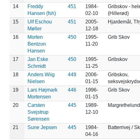
14
Freddy
451
1984-
Gribskov - hel
Hansen (fsh)
02-10
(Hillerød)
15
Ulf Eschou
451
2005-
Hjardemål, Th
Møller
12-18
16
Morten
450
1995-
Grib Skov
Bentzon
11-20
Hansen
17
Jan Eske
450
1995-
Gribskov
Schmidt
11-25
18
Anders Wiig
449
2006-
Gribskov,
Nielsen
01-15
seksvejskryds
19
Lars Højmark
446
1996-
Grib Skov
Mortensen
01-15
20
Carsten
445
1989-
Margrethelund
Svejstrup
12-10
Sørensen
21
Sune Jepsen
445
1984-
Batterrivej / 
04-16