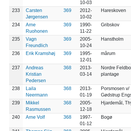
10-03
233
Carsten
369
2012-
Hareskoven
Jørgensen
10-02
234
Arne
369
1990-
Gribskov
Ruohonen
11-22
235
Vagn
369
2005-
Hanstholm
Freundlich
10-24
236
Erik Kramshøj
369
1995-
mårum
12-01
237
Andreas
368
2013-
Nordre Feldbo
Kristian
03-14
plantage
Pedersen
238
Laila
368
2013-
Porsmosen v/
Neermann
01-19
Gødstrup Eng
239
Mikkel
368
2005-
Hjardemål, Th
Rasmussen
12-18
240
Arne Volf
368
1997-
Bogø
01-12