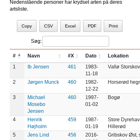
Nedenstående personer har krydset arten på deres
artsliste.
Copy
CSV
Excel
PDF
Print
Søg:
#
Navn
#X
Dato
Lokation
1
Ib Jensen
461
1983-
Vallø Storskov
11-18
2
Jørgen Munck
460
1982-
Horserød heg
12-22
3
Michael
460
1997-
Bogø
Mosebo
01-02
Jensen
4
Henrik
459
1987-
Store Dyrehav
Højholm
01-19
Hillerød
5
Jens Lind
456
2016-
Gribskov Øst, 