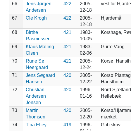
66
Jens Jørgen
422
2005-
vest for Hjard
Andersen
12-18
67
Ole Krogh
422
2005-
Hjardemål
12-18
68
Birthe
421
1983-
Korshage, Rør
Rasmussen
10-05
69
Klaus Malling
421
1983-
Gurre Vang
Olsen
02-06
70
Rune Sø
421
2005-
Korsø, Hanst
Neergaard
12-24
71
Jens Søgaard
420
2005-
Korsø Plantag
Hansen
12-22
Hanstholm
72
Christian
420
1996-
Nord Sjælland
Andersen
01-16
Hellebæk
Jensen
73
Martin
420
2005-
Korsø/Hjartemå
Thomsen
12-20
mærket
74
Tina Elley
419
1996-
Grib skov