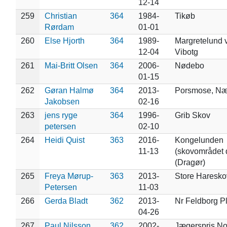
12-14
259
Christian
364
1984-
Tikøb
Rørdam
01-01
260
Else Hjorth
364
1989-
Margretelund 
12-04
Vibotg
261
Mai-Britt Olsen
364
2006-
Nødebo
01-15
262
Gøran Halmø
364
2013-
Porsmose, Næ
Jakobsen
02-16
263
jens ryge
364
1996-
Grib Skov
petersen
02-10
264
Heidi Quist
363
2016-
Kongelunden
11-13
(skovområdet d
(Dragør)
265
Freya Mørup-
363
2013-
Store Haresko
Petersen
11-03
266
Gerda Bladt
362
2013-
Nr Feldborg P
04-26
267
Paul Nilsson
362
2002-
Jægerspris N