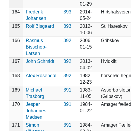
01-29
164
Frederik
393
2014-
Hirtshalsvejen
Johansen
05-24
165
Rolf Bisgaard
393
2012-
St. Hareskov
10-06
166
Rasmus
392
2006-
Gribskov
Bisschop-
01-15
Larsen
167
John Schmidt
392
2013-
Hvidklit
04-02
168
Alex Rosendal
392
1982-
horserød heg
12-23
169
Michael
391
1983-
Asserbo slotsr
Trasborg
11-05
(Gribskov)
170
Jesper
391
1984-
Amager fælle
Johannes
01-22
Madsen
171
Simon
391
1984-
Amager Fælle