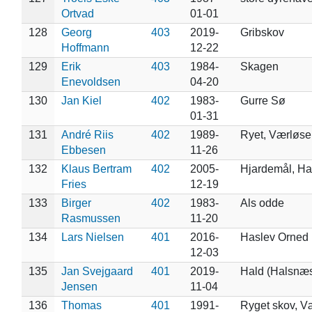
Ortvad
01-01
128
Georg
403
2019-
Gribskov
Hoffmann
12-22
129
Erik
403
1984-
Skagen
Enevoldsen
04-20
130
Jan Kiel
402
1983-
Gurre Sø
01-31
131
André Riis
402
1989-
Ryet, Værløse
Ebbesen
11-26
132
Klaus Bertram
402
2005-
Hjardemål, H
Fries
12-19
133
Birger
402
1983-
Als odde
Rasmussen
11-20
134
Lars Nielsen
401
2016-
Haslev Orned 
12-03
135
Jan Svejgaard
401
2019-
Hald (Halsnæ
Jensen
11-04
136
Thomas
401
1991-
Ryget skov, V