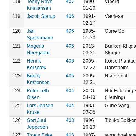
118
Tonny Ravn
407
1990-
Viborg
Kristiansen
01-20
119
Jacob Sterup
406
1991-
Værløse
02-17
120
Jan
406
1985-
Gurre Sø
Speiermann
01-30
121
Mogens
406
2013-
Bunken Klitpl
Neergaard
03-31
Skagen
122
Henrik
406
2005-
Korsø Plantag
Korsbæk
12-22
Hanstholm
123
Benny
405
2005-
Hjardemål
Kristensen
12-21
124
Peter Leth
404
2013-
Ndr Feldborg 
Olsen
04-13
(Herning)
125
Lars Jensen
404
1983-
Gurre Vang
Kruse
02-05
126
Gert Juul
403
1996-
Tibirke Bakker
Jeppesen
10-19
127
Troels Eske
403
1987-
store dyrehav