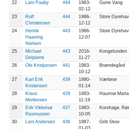
22
Lars Paaby
444
1983-
Gurre Vang
02-12
23
Rolf
444
1986-
Store Dyrehav
Christensen
12-12
24
Henrik
443
1986-
Store Dyrehav
Haaning
12-07
Nielsen
25
Michael
443
2016-
Kongelunden
Delpierre
11-27
26
Ole Kristjansen
441
1983-
Brændegård
10-12
27
Karl Erik
439
1990-
Værløse
Kristensen
01-14
28
Klaus
439
1983-
Haunnø Maria
Mortensen
11-19
29
Erik Vikkelsø
437
1983-
Korshage, Rør
Rasmussen
10-05
30
Lars Andersen
436
1987-
Grib Skov
01-03