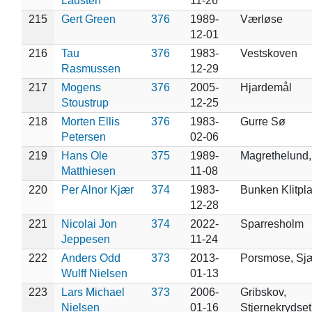
Lausten
11-26
215
Gert Green
376
1989-
Værløse
12-01
216
Tau
376
1983-
Vestskoven
Rasmussen
12-29
217
Mogens
376
2005-
Hjardemål
Stoustrup
12-25
218
Morten Ellis
376
1983-
Gurre Sø
Petersen
02-06
219
Hans Ole
375
1989-
Magrethelund,
Matthiesen
11-08
220
Per Alnor Kjær
374
1983-
Bunken Klitpl
12-28
221
Nicolai Jon
374
2022-
Sparresholm
Jeppesen
11-24
222
Anders Odd
373
2013-
Porsmose, Sj
Wulff Nielsen
01-13
223
Lars Michael
373
2006-
Gribskov,
Nielsen
01-16
Stjernekrydset