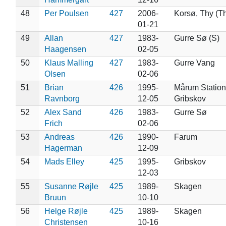
48
Per Poulsen
427
2006-
Korsø, Thy (Th
01-21
49
Allan
427
1983-
Gurre Sø (S)
Haagensen
02-05
50
Klaus Malling
427
1983-
Gurre Vang
Olsen
02-06
51
Brian
426
1995-
Mårum Station
Ravnborg
12-05
Gribskov
52
Alex Sand
426
1983-
Gurre Sø
Frich
02-06
53
Andreas
426
1990-
Farum
Hagerman
12-09
54
Mads Elley
425
1995-
Gribskov
12-03
55
Susanne Røjle
425
1989-
Skagen
Bruun
10-10
56
Helge Røjle
425
1989-
Skagen
Christensen
10-16