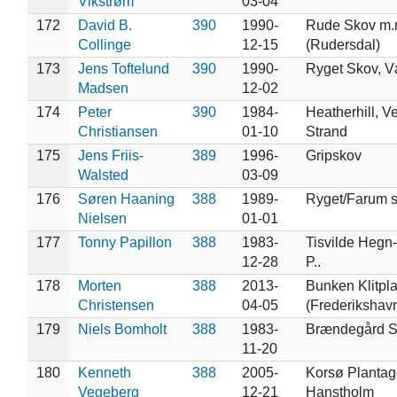
Vikstrøm
03-04
172
David B.
390
1990-
Rude Skov m.
Collinge
12-15
(Rudersdal)
173
Jens Toftelund
390
1990-
Ryget Skov, V
Madsen
12-02
174
Peter
390
1984-
Heatherhill, V
Christiansen
01-10
Strand
175
Jens Friis-
389
1996-
Gripskov
Walsted
03-09
176
Søren Haaning
388
1989-
Ryget/Farum 
Nielsen
01-01
177
Tonny Papillon
388
1983-
Tisvilde Hegn
12-28
P..
178
Morten
388
2013-
Bunken Klitpl
Christensen
04-05
(Frederikshav
179
Niels Bomholt
388
1983-
Brændegård 
11-20
180
Kenneth
388
2005-
Korsø Plantag
Vegeberg
12-21
Hanstholm