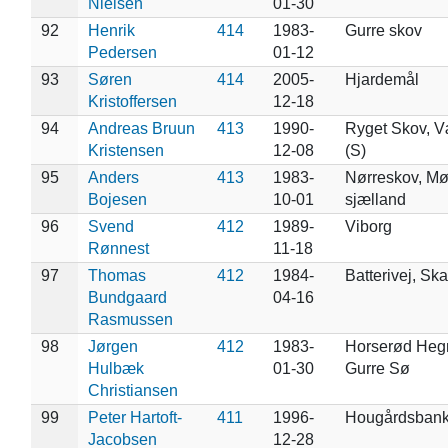
Nielsen
01-30
92
Henrik
414
1983-
Gurre skov
Pedersen
01-12
93
Søren
414
2005-
Hjardemål
Kristoffersen
12-18
94
Andreas Bruun
413
1990-
Ryget Skov, V
Kristensen
12-08
(S)
95
Anders
413
1983-
Nørreskov, Mø
Bojesen
10-01
sjælland
96
Svend
412
1989-
Viborg
Rønnest
11-18
97
Thomas
412
1984-
Batterivej, Sk
Bundgaard
04-16
Rasmussen
98
Jørgen
412
1983-
Horserød Hegn
Hulbæk
01-30
Gurre Sø
Christiansen
99
Peter Hartoft-
411
1996-
Hougårdsbank
Jacobsen
12-28