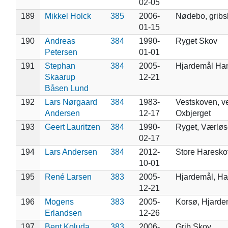
02-05
189
Mikkel Holck
385
2006-
Nødebo, gribs
01-15
190
Andreas
384
1990-
Ryget Skov
Petersen
01-01
191
Stephan
384
2005-
Hjardemål Ha
Skaarup
12-21
Båsen Lund
192
Lars Nørgaard
384
1983-
Vestskoven, v
Andersen
12-17
Oxbjerget
193
Geert Lauritzen
384
1990-
Ryget, Værløs
02-17
194
Lars Andersen
384
2012-
Store Haresko
10-01
195
René Larsen
383
2005-
Hjardemål, Ha
12-21
196
Mogens
383
2005-
Korsø, Hjarde
Erlandsen
12-26
197
Bent Koluda
383
2006-
Grib Skov