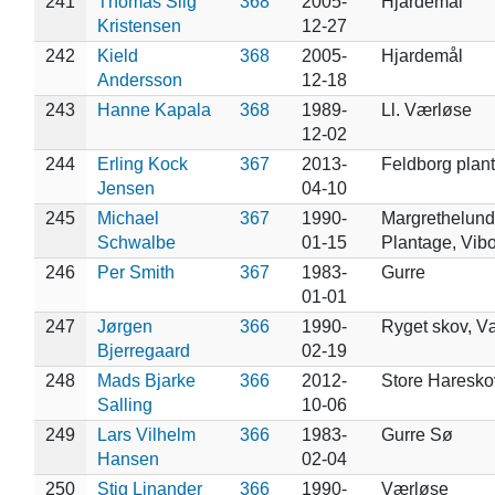
241
Thomas Siig
368
2005-
Hjardemål
Kristensen
12-27
242
Kield
368
2005-
Hjardemål
Andersson
12-18
243
Hanne Kapala
368
1989-
Ll. Værløse
12-02
244
Erling Kock
367
2013-
Feldborg plan
Jensen
04-10
245
Michael
367
1990-
Margrethelund
Schwalbe
01-15
Plantage, Vib
246
Per Smith
367
1983-
Gurre
01-01
247
Jørgen
366
1990-
Ryget skov, V
Bjerregaard
02-19
248
Mads Bjarke
366
2012-
Store Haresko
Salling
10-06
249
Lars Vilhelm
366
1983-
Gurre Sø
Hansen
02-04
250
Stig Linander
366
1990-
Værløse