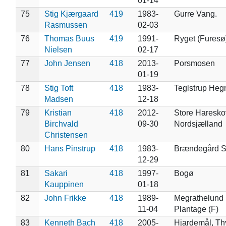
01-14
75
Stig Kjærgaard
419
1983-
Gurre Vang.
Rasmussen
02-03
76
Thomas Buus
419
1991-
Ryget (Furesø
Nielsen
02-17
77
John Jensen
418
2013-
Porsmosen
01-19
78
Stig Toft
418
1983-
Teglstrup Heg
Madsen
12-18
79
Kristian
418
2012-
Store Haresko
Birchvald
09-30
Nordsjælland
Christensen
80
Hans Pinstrup
418
1983-
Brændegård 
12-29
81
Sakari
418
1997-
Bogø
Kauppinen
01-18
82
John Frikke
418
1989-
Megrathelund
11-04
Plantage (F)
83
Kenneth Bach
418
2005-
Hjardemål, Th