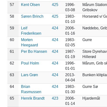
57
Kent Olsen
425
1996-
Mårum Station
03-08
Gribskov
58
Søren Brinch
425
1983-
Horserød v/ G
01-10
59
Leif
424
2006-
Nøddebo, Gri
Frederiksen
01-16
60
Morten
424
1983-
Gurre
Heegaard
02-05
61
Per Bo Hansen
424
1987-
Store Dyrehav
01-19
Hillerød
62
Poul Holm
424
1996-
Mårum, Grib s
01-01
63
Lars Grøn
424
2013-
Bunken klitpl
04-04
64
Brian
424
1983-
Gurre Sø
Rasmussen
01-30
65
Henrik Brandt
423
2006-
Hjardemål
01-14