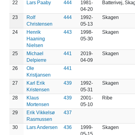
22
Lars Paaby
444
1981-
Batterivej, Ska
04-20
23
Rolf
444
1992-
Skagen
Christensen
05-13
24
Henrik
443
1998-
Skagen
Haaning
05-30
Nielsen
25
Michael
441
2019-
Skagen
Delpierre
04-09
26
Ole
441
Kristjansen
27
Karl Erik
439
1992-
Skagen
Kristensen
05-31
28
Klaus
439
2001-
Ribe
Mortensen
05-10
29
Erik Vikkelsø
437
Rasmussen
30
Lars Andersen
436
1999-
Skagen
05-15