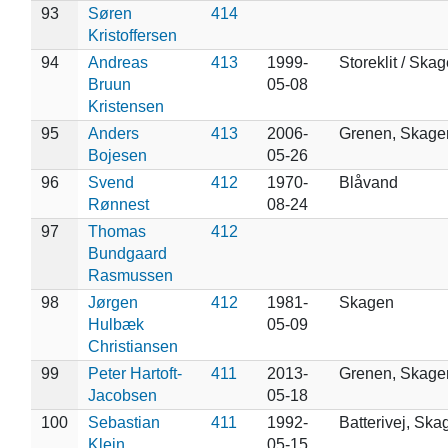
93
Søren
414
Kristoffersen
94
Andreas
413
1999-
Storeklit / Ska
Bruun
05-08
Kristensen
95
Anders
413
2006-
Grenen, Skage
Bojesen
05-26
96
Svend
412
1970-
Blåvand
Rønnest
08-24
97
Thomas
412
Bundgaard
Rasmussen
98
Jørgen
412
1981-
Skagen
Hulbæk
05-09
Christiansen
99
Peter Hartoft-
411
2013-
Grenen, Skage
Jacobsen
05-18
100
Sebastian
411
1992-
Batterivej, Ska
Klein
05-15