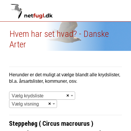
Hvem har set hvad? - Danske
Arter
Herunder er det muligt at vælge blandt alle krydslister,
bl.a. årsartslister, kommuner, osv.
×
Vælg krydsliste
×
Vælg visning
Steppehøg ( Circus macrourus )