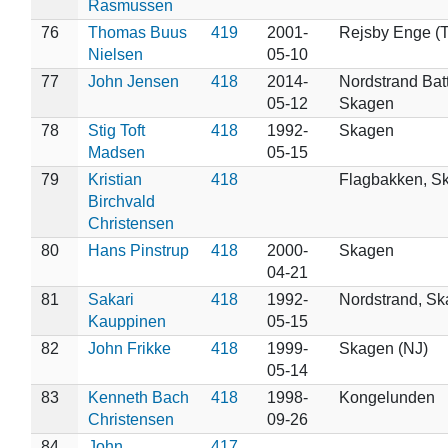
Rasmussen
76
Thomas Buus
419
2001-
Rejsby Enge (
Nielsen
05-10
77
John Jensen
418
2014-
Nordstrand Batt
05-12
Skagen
78
Stig Toft
418
1992-
Skagen
Madsen
05-15
79
Kristian
418
Flagbakken, S
Birchvald
Christensen
80
Hans Pinstrup
418
2000-
Skagen
04-21
81
Sakari
418
1992-
Nordstrand, S
Kauppinen
05-15
82
John Frikke
418
1999-
Skagen (NJ)
05-14
83
Kenneth Bach
418
1998-
Kongelunden
Christensen
09-26
84
John
417