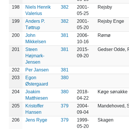
198
Niels Henrik
382
2001-
Rejsby
Valerius
05-25
199
Anders P.
382
2001-
Rejsby Enge
Tøttrup
05-20
200
John
381
2006-
Rømø
Mikkelsen
10-16
201
Steen
381
2015-
Gedser Odde, F
Højmark-
09-20
Jensen
202
Per Jansen
381
203
Egon
380
Østergaard
204
Joakim
380
2018-
Køge sønakke
Matthiesen
04-22
205
Kristoffer
379
2004-
Mandehoved, S
Hansen
09-04
206
Jens Ryge
379
1999-
Skagen
05-20