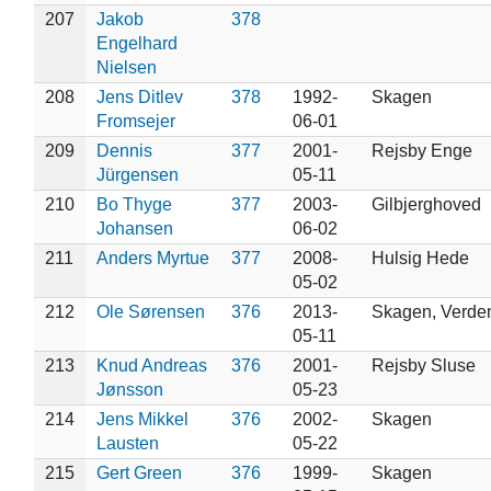
207
Jakob
378
Engelhard
Nielsen
208
Jens Ditlev
378
1992-
Skagen
Fromsejer
06-01
209
Dennis
377
2001-
Rejsby Enge
Jürgensen
05-11
210
Bo Thyge
377
2003-
Gilbjerghoved
Johansen
06-02
211
Anders Myrtue
377
2008-
Hulsig Hede
05-02
212
Ole Sørensen
376
2013-
Skagen, Verde
05-11
213
Knud Andreas
376
2001-
Rejsby Sluse
Jønsson
05-23
214
Jens Mikkel
376
2002-
Skagen
Lausten
05-22
215
Gert Green
376
1999-
Skagen