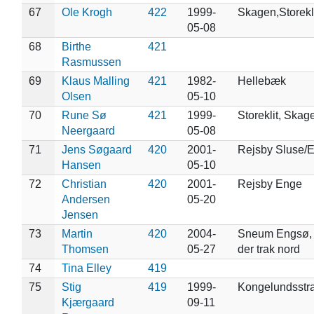
67
Ole Krogh
422
1999-
Skagen,Storekl
05-08
68
Birthe
421
Rasmussen
69
Klaus Malling
421
1982-
Hellebæk
Olsen
05-10
70
Rune Sø
421
1999-
Storeklit, Skag
Neergaard
05-08
71
Jens Søgaard
420
2001-
Rejsby Sluse/
Hansen
05-10
72
Christian
420
2001-
Rejsby Enge
Andersen
05-20
Jensen
73
Martin
420
2004-
Sneum Engsø, 
Thomsen
05-27
der trak nord
74
Tina Elley
419
75
Stig
419
1999-
Kongelundsstr
Kjærgaard
09-11