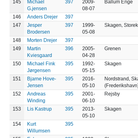
145
Michael
397
2009-
Ballum Enge
G.jensen
08-07
146
Anders Drejer
397
147
Jesper
397
1999-
Skagen, Storekl
Brodersen
05-08
148
Morten Drejer
397
149
Martin
396
2005-
Grenen
Kviesgaard
04-28
150
Michael Fink
395
1992-
Skagen
Jørgensen
05-15
151
Bjarne Hove-
395
2016-
Nordstrand, S
Jensen
05-10
(Frederikshavn
152
Andreas
395
2001-
Rejsby
Winding
06-10
153
Lis Kastrup
395
2013-
Skagen
05-10
154
Kurt
395
Willumsen