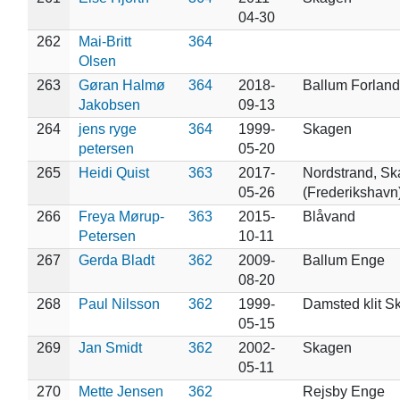
04-30
262
Mai-Britt
364
Olsen
263
Gøran Halmø
364
2018-
Ballum Forland
Jakobsen
09-13
264
jens ryge
364
1999-
Skagen
petersen
05-20
265
Heidi Quist
363
2017-
Nordstrand, S
05-26
(Frederikshavn
266
Freya Mørup-
363
2015-
Blåvand
Petersen
10-11
267
Gerda Bladt
362
2009-
Ballum Enge
08-20
268
Paul Nilsson
362
1999-
Damsted klit S
05-15
269
Jan Smidt
362
2002-
Skagen
05-11
270
Mette Jensen
362
Rejsby Enge