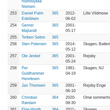
Holmslykke
Nielsen
253
Daniel Palm
365
2012-
Lille Vildmose
Eskildsen
06-02
254
Gerner
365
2001-
Majlandt
05-17
255
Torben Sebro
365
256
Sten Petersen
365
2014-
Skagen, Batteri
05-12
257
Ole Jenkel
365
2001-
Rejsby
05-24
258
Per
365
1981-
Skagen, NJ
Guldhammer
04-19
Henriksen
259
Jan Thomsen
365
2001-
Rejsby Enge
06-10
260
Christian
364
2020-
Omø sommerh
Rørdam
08-30
261
Else Hjorth
364
2011-
Skagen