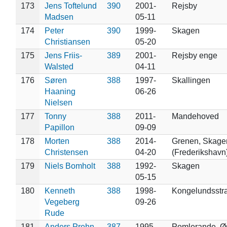
173
Jens Toftelund
390
2001-
Rejsby
Madsen
05-11
174
Peter
390
1999-
Skagen
Christiansen
05-20
175
Jens Friis-
389
2001-
Rejsby enge
Walsted
04-11
176
Søren
388
1997-
Skallingen
Haaning
06-26
Nielsen
177
Tonny
388
2011-
Mandehoved
Papillon
09-09
178
Morten
388
2014-
Grenen, Skage
Christensen
04-20
(Frederikshavn
179
Niels Bomholt
388
1992-
Skagen
05-15
180
Kenneth
388
1998-
Kongelundsstr
Vegeberg
09-26
Rude
181
Anders Prehn
387
1995-
Pomlerande, Ø