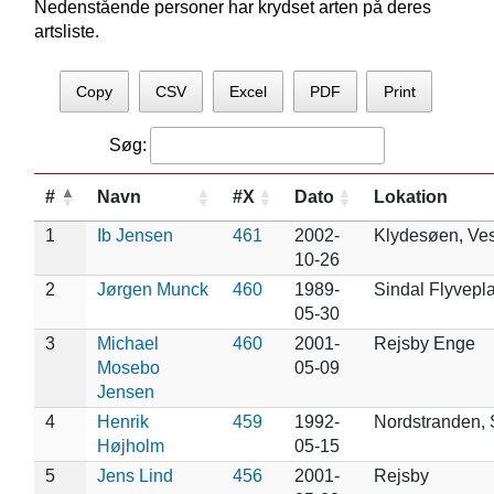
Nedenstående personer har krydset arten på deres
artsliste.
Copy
CSV
Excel
PDF
Print
Søg:
#
Navn
#X
Dato
Lokation
1
Ib Jensen
461
2002-
Klydesøen, Ve
10-26
2
Jørgen Munck
460
1989-
Sindal Flyvepl
05-30
3
Michael
460
2001-
Rejsby Enge
Mosebo
05-09
Jensen
4
Henrik
459
1992-
Nordstranden,
Højholm
05-15
5
Jens Lind
456
2001-
Rejsby