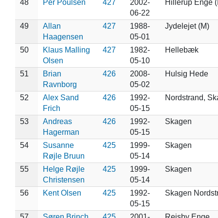
48
Per Poulsen
427
2002-
Hillerup Enge (
06-22
49
Allan
427
1988-
Jydelejet (M)
Haagensen
05-01
50
Klaus Malling
427
1982-
Hellebæk
Olsen
05-10
51
Brian
426
2008-
Hulsig Hede
Ravnborg
05-02
52
Alex Sand
426
1992-
Nordstrand, S
Frich
05-15
53
Andreas
426
1992-
Skagen
Hagerman
05-15
54
Susanne
425
1999-
Skagen
Røjle Bruun
05-14
55
Helge Røjle
425
1999-
Skagen
Christensen
05-14
56
Kent Olsen
425
1992-
Skagen Nordst
05-15
57
Søren Brinch
425
2001-
Rejsby Enge