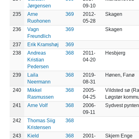
Jørgensen
09-10
235
Arne
369
2012-
Skagen
Ruohonen
05-28
236
Vagn
369
Skagen
Freundlich
237
Erik Kramshøj
369
238
Andreas
368
2011-
Hesbjerg
Kristian
04-20
Pedersen
239
Laila
368
2019-
Hønen, Fanø
Neermann
08-31
240
Mikkel
368
2005-
Vildsted sø (R
Rasmussen
04-25
Løgstør kommu
241
Arne Volf
368
2006-
Sydvest pynte
09-11
242
Thomas Siig
368
Kristensen
243
Kield
368
2001-
Skjern Enge