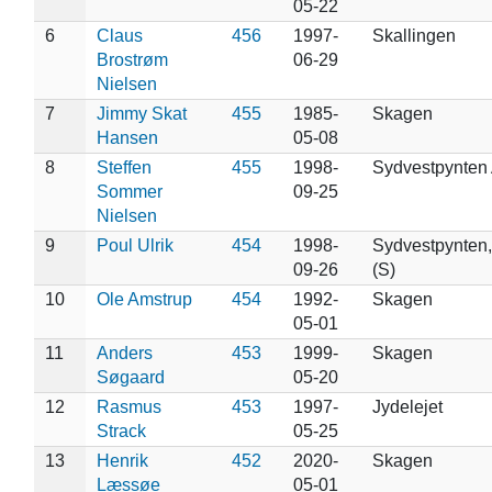
05-22
6
Claus
456
1997-
Skallingen
Brostrøm
06-29
Nielsen
7
Jimmy Skat
455
1985-
Skagen
Hansen
05-08
8
Steffen
455
1998-
Sydvestpynten
Sommer
09-25
Nielsen
9
Poul Ulrik
454
1998-
Sydvestpynten
09-26
(S)
10
Ole Amstrup
454
1992-
Skagen
05-01
11
Anders
453
1999-
Skagen
Søgaard
05-20
12
Rasmus
453
1997-
Jydelejet
Strack
05-25
13
Henrik
452
2020-
Skagen
Læssøe
05-01