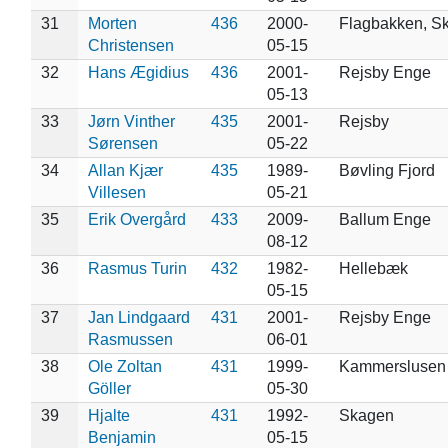
31
Morten
436
2000-
Flagbakken, S
Christensen
05-15
32
Hans Ægidius
436
2001-
Rejsby Enge
05-13
33
Jørn Vinther
435
2001-
Rejsby
Sørensen
05-22
34
Allan Kjær
435
1989-
Bøvling Fjord
Villesen
05-21
35
Erik Overgård
433
2009-
Ballum Enge
08-12
36
Rasmus Turin
432
1982-
Hellebæk
05-15
37
Jan Lindgaard
431
2001-
Rejsby Enge
Rasmussen
06-01
38
Ole Zoltan
431
1999-
Kammerslusen
Göller
05-30
39
Hjalte
431
1992-
Skagen
Benjamin
05-15