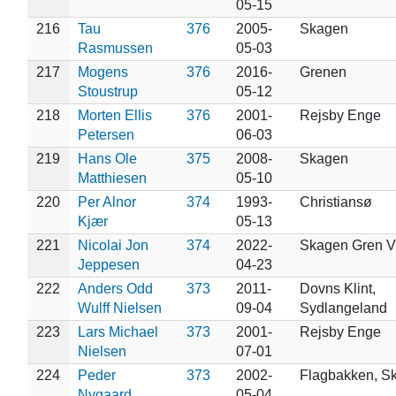
05-15
216
Tau
376
2005-
Skagen
Rasmussen
05-03
217
Mogens
376
2016-
Grenen
Stoustrup
05-12
218
Morten Ellis
376
2001-
Rejsby Enge
Petersen
06-03
219
Hans Ole
375
2008-
Skagen
Matthiesen
05-10
220
Per Alnor
374
1993-
Christiansø
Kjær
05-13
221
Nicolai Jon
374
2022-
Skagen Gren 
Jeppesen
04-23
222
Anders Odd
373
2011-
Dovns Klint,
Wulff Nielsen
09-04
Sydlangeland
223
Lars Michael
373
2001-
Rejsby Enge
Nielsen
07-01
224
Peder
373
2002-
Flagbakken, S
Nygaard
05-04