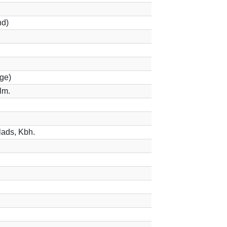
nd)
ge)
lm.
lads, Kbh.