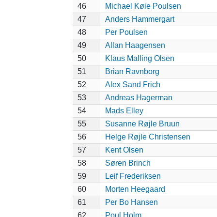
46
Michael Køie Poulsen
47
Anders Hammergart
48
Per Poulsen
49
Allan Haagensen
50
Klaus Malling Olsen
51
Brian Ravnborg
52
Alex Sand Frich
53
Andreas Hagerman
54
Mads Elley
55
Susanne Røjle Bruun
56
Helge Røjle Christensen
57
Kent Olsen
58
Søren Brinch
59
Leif Frederiksen
60
Morten Heegaard
61
Per Bo Hansen
62
Poul Holm