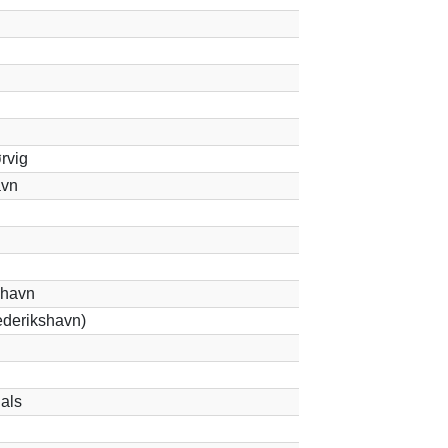
rvig
avn
ehavn
ederikshavn)
als