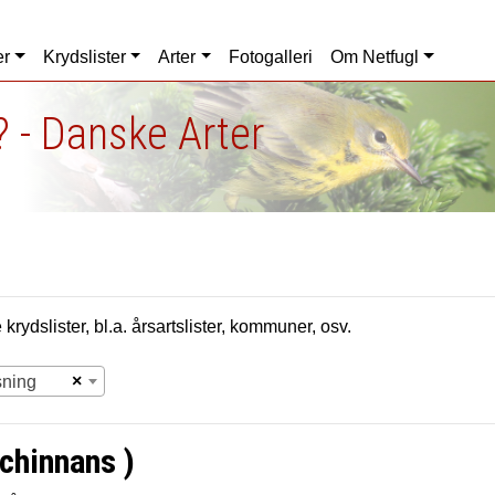
er
Krydslister
Arter
Fotogalleri
Om Netfugl
 - Danske Arter
krydslister, bl.a. årsartslister, kommuner, osv.
×
sning
chinnans )