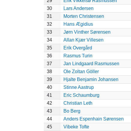
29
Erik Vikkelsø Rasmussen
30
Lars Andersen
31
Morten Christensen
32
Hans Ægidius
33
Jørn Vinther Sørensen
34
Allan Kjær Villesen
35
Erik Overgård
36
Rasmus Turin
37
Jan Lindgaard Rasmussen
38
Ole Zoltan Göller
39
Hjalte Benjamin Johansen
40
Stinne Aastrup
41
Eric Schaumburg
42
Christian Leth
43
Bo Berg
44
Anders Espenhain Sørensen
45
Vibeke Tofte