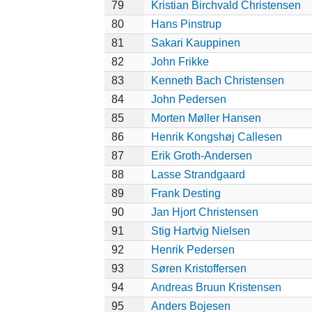
79
Kristian Birchvald Christensen
80
Hans Pinstrup
81
Sakari Kauppinen
82
John Frikke
83
Kenneth Bach Christensen
84
John Pedersen
85
Morten Møller Hansen
86
Henrik Kongshøj Callesen
87
Erik Groth-Andersen
88
Lasse Strandgaard
89
Frank Desting
90
Jan Hjort Christensen
91
Stig Hartvig Nielsen
92
Henrik Pedersen
93
Søren Kristoffersen
94
Andreas Bruun Kristensen
95
Anders Bojesen