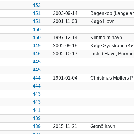
452
451
2003-09-14
Bagenkop (Langela
451
2001-11-03
Køge Havn
450
450
1997-12-14
Klintholm havn
449
2005-09-18
Køge Sydstrand (Kø
446
2002-10-17
Listed Havn, Bornho
445
445
444
1991-01-04
Christmas Møllers P
444
443
443
441
439
439
2015-11-21
Grenå havn