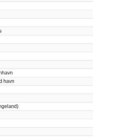
s
nhavn
d havn
ngeland)