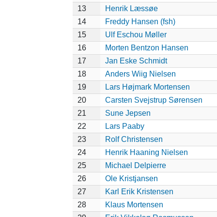
13
Henrik Læssøe
14
Freddy Hansen (fsh)
15
Ulf Eschou Møller
16
Morten Bentzon Hansen
17
Jan Eske Schmidt
18
Anders Wiig Nielsen
19
Lars Højmark Mortensen
20
Carsten Svejstrup Sørensen
21
Sune Jepsen
22
Lars Paaby
23
Rolf Christensen
24
Henrik Haaning Nielsen
25
Michael Delpierre
26
Ole Kristjansen
27
Karl Erik Kristensen
28
Klaus Mortensen