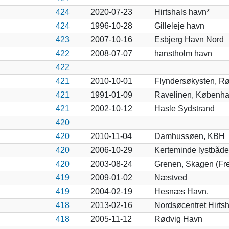
424
2020-07-23
Hirtshals havn*
424
1996-10-28
Gilleleje havn
423
2007-10-16
Esbjerg Havn Nord
422
2008-07-07
hanstholm havn
422
421
2010-10-01
Flyndersøkysten, Rø
421
1991-01-09
Ravelinen, Københ
421
2002-10-12
Hasle Sydstrand
420
420
2010-11-04
Damhussøen, KBH
420
2006-10-29
Kerteminde lystbåd
420
2003-08-24
Grenen, Skagen (Fr
419
2009-01-02
Næstved
419
2004-02-19
Hesnæs Havn.
418
2013-02-16
Nordsøcentret Hirtsh
418
2005-11-12
Rødvig Havn