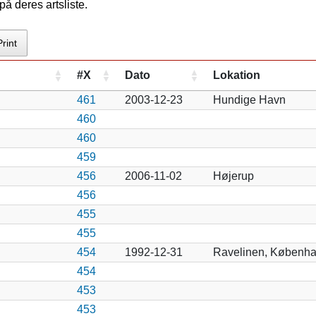
å deres artsliste.
Print
#X
Dato
Lokation
461
2003-12-23
Hundige Havn
460
460
459
456
2006-11-02
Højerup
456
455
455
454
1992-12-31
Ravelinen, Københa
454
453
453