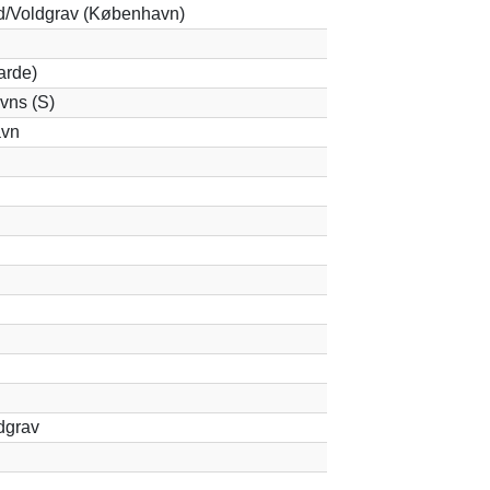
d/Voldgrav (København)
arde)
vns (S)
avn
dgrav