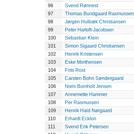
96
Svend Rønnest
97
Thomas Bundgaard Rasmussen
98
Jørgen Hulbæk Christiansen
99
Peter Hartoft-Jacobsen
100
Sebastian Klein
101
Simon Sigaard Christiansen
102
Henrik Kristensen
103
Eske Morthensen
104
Frits Rost
105
Carsten Bohn Søndergaard
106
Niels Bomholt Jensen
107
Annemette Hammer
108
Per Rasmussen
109
Henrik Hald Nørgaard
110
Erhardt Ecklon
111
Svend Erik Petersen