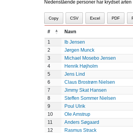
Nedenstående personer har krydset arten p
Copy
CSV
Excel
PDF
#
Navn
1
Ib Jensen
2
Jørgen Munck
3
Michael Mosebo Jensen
4
Henrik Højholm
5
Jens Lind
6
Claus Brostrøm Nielsen
7
Jimmy Skat Hansen
8
Steffen Sommer Nielsen
9
Poul Ulrik
10
Ole Amstrup
11
Anders Søgaard
12
Rasmus Strack