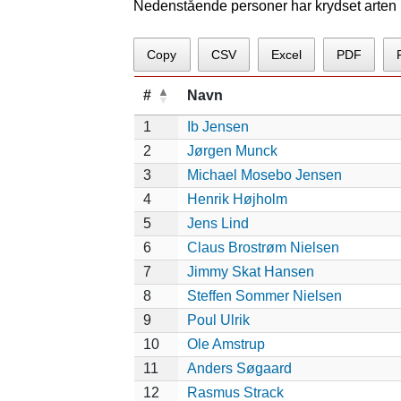
Nedenstående personer har krydset arten p
Copy
CSV
Excel
PDF
#
Navn
1
Ib Jensen
2
Jørgen Munck
3
Michael Mosebo Jensen
4
Henrik Højholm
5
Jens Lind
6
Claus Brostrøm Nielsen
7
Jimmy Skat Hansen
8
Steffen Sommer Nielsen
9
Poul Ulrik
10
Ole Amstrup
11
Anders Søgaard
12
Rasmus Strack