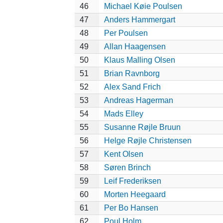
46
Michael Køie Poulsen
47
Anders Hammergart
48
Per Poulsen
49
Allan Haagensen
50
Klaus Malling Olsen
51
Brian Ravnborg
52
Alex Sand Frich
53
Andreas Hagerman
54
Mads Elley
55
Susanne Røjle Bruun
56
Helge Røjle Christensen
57
Kent Olsen
58
Søren Brinch
59
Leif Frederiksen
60
Morten Heegaard
61
Per Bo Hansen
62
Poul Holm