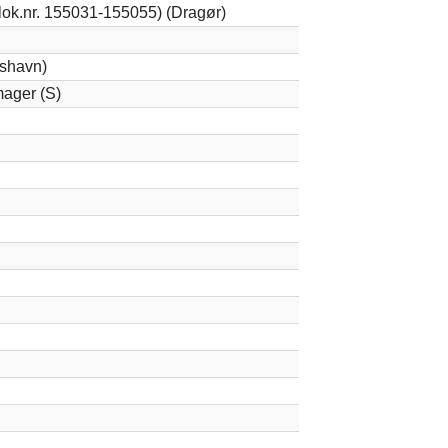
lok.nr. 155031-155055) (Dragør)
kshavn)
ager (S)