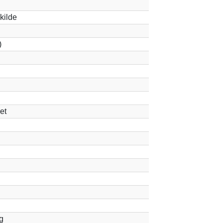
kilde
)
et
g