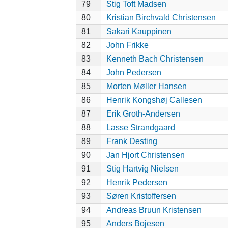
79
Stig Toft Madsen
80
Kristian Birchvald Christensen
81
Sakari Kauppinen
82
John Frikke
83
Kenneth Bach Christensen
84
John Pedersen
85
Morten Møller Hansen
86
Henrik Kongshøj Callesen
87
Erik Groth-Andersen
88
Lasse Strandgaard
89
Frank Desting
90
Jan Hjort Christensen
91
Stig Hartvig Nielsen
92
Henrik Pedersen
93
Søren Kristoffersen
94
Andreas Bruun Kristensen
95
Anders Bojesen