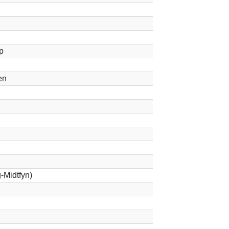
p
en
-Midtfyn)