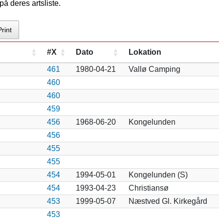
å deres artsliste.
Print
#X
Dato
Lokation
461
1980-04-21
Vallø Camping
460
460
459
456
1968-06-20
Kongelunden
456
455
455
454
1994-05-01
Kongelunden (S)
454
1993-04-23
Christiansø
453
1999-05-07
Næstved Gl. Kirkegård
453