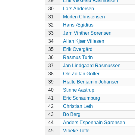
29
Erik Vikkelsø Rasmussen
30
Lars Andersen
31
Morten Christensen
32
Hans Ægidius
33
Jørn Vinther Sørensen
34
Allan Kjær Villesen
35
Erik Overgård
36
Rasmus Turin
37
Jan Lindgaard Rasmussen
38
Ole Zoltan Göller
39
Hjalte Benjamin Johansen
40
Stinne Aastrup
41
Eric Schaumburg
42
Christian Leth
43
Bo Berg
44
Anders Espenhain Sørensen
45
Vibeke Tofte