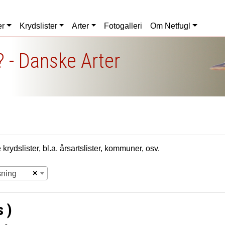
er
Krydslister
Arter
Fotogalleri
Om Netfugl
 - Danske Arter
krydslister, bl.a. årsartslister, kommuner, osv.
×
sning
s )