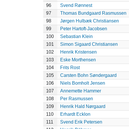
96
Svend Rønnest
97
Thomas Bundgaard Rasmussen
98
Jørgen Hulbæk Christiansen
99
Peter Hartoft-Jacobsen
100
Sebastian Klein
101
Simon Sigaard Christiansen
102
Henrik Kristensen
103
Eske Morthensen
104
Frits Rost
105
Carsten Bohn Søndergaard
106
Niels Bomholt Jensen
107
Annemette Hammer
108
Per Rasmussen
109
Henrik Hald Nørgaard
110
Erhardt Ecklon
111
Svend Erik Petersen