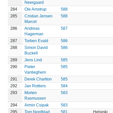
Neergaard
284
Ole Amstrup
588
285
Cristian Jensen
588
Marcet
286
Andreas
587
Hagerman
287
Torben Evald
586
288
Simon David
586
Buckell
289
Jens Lind
585
290
Pieter
585
Vantieghem
291
Derek Charlton
585
292
Jan Rottiers
584
293
Morten
583
Rasmussen
294
Armin Csipak
583
295
Tom Nordblad
581
Helsinki