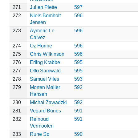
271
Julien Piette
597
272
Niels Bomholt
596
Jensen
273
Aymeric Le
596
Calvez
274
Oz Horine
596
275
Chris Wilkinson
596
276
Erling Krabbe
595
277
Otto Samwald
595
278
Samuel Viles
593
279
Morten Møller
592
Hansen
280
Michal Zawadzki
592
281
Vegard Bunes
591
282
Reinoud
591
Vermoolen
283
Rune Sø
590