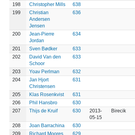
198
Christopher Mills
638
199
Christian
636
Andersen
Jensen
200
Jean-Pierre
634
Jordan
201
Sven Bødker
633
202
David Van den
633
Schoor
203
Yoav Perlman
632
204
Jan Hjort
631
Christensen
205
Klas Rosenkvist
631
206
Phil Hansbro
630
207
Thijs de Kruif
630
2013-
Birecik
05-15
208
Joan Barrachina
630
209
Richard Moores
629