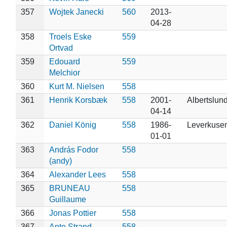
357
Wojtek Janecki
560
2013-
04-28
358
Troels Eske
559
Ortvad
359
Edouard
559
Melchior
360
Kurt M. Nielsen
558
361
Henrik Korsbæk
558
2001-
Albertslun
04-14
362
Daniel König
558
1986-
Leverkuse
01-01
363
András Fodor
558
(andy)
364
Alexander Lees
558
365
BRUNEAU
558
Guillaume
366
Jonas Pottier
558
367
Ante Strand
558