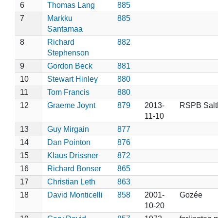
6
Thomas Lang
885
7
Markku
885
Santamaa
8
Richard
882
Stephenson
9
Gordon Beck
881
10
Stewart Hinley
880
11
Tom Francis
880
12
Graeme Joynt
879
2013-
RSPB Salt
11-10
13
Guy Mirgain
877
14
Dan Pointon
876
15
Klaus Drissner
872
16
Richard Bonser
865
17
Christian Leth
863
18
David Monticelli
858
2001-
Gozée
10-20