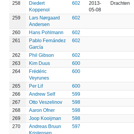
258
Diedert
602
2013-
Drachten
Koppenol
05-08
259
Lars Nørgaard
602
Andersen
260
Hans Pohlmann
602
261
Pablo Fernández
602
García
262
Phil Gibson
602
263
Kim Duus
600
264
Frédéric
600
Veyrunes
265
Per Lif
600
266
Andrew Self
599
267
Otto Veszelinov
598
268
Aaron Ofner
598
269
Joop Kooijman
598
270
Andreas Bruun
597
Kristensen