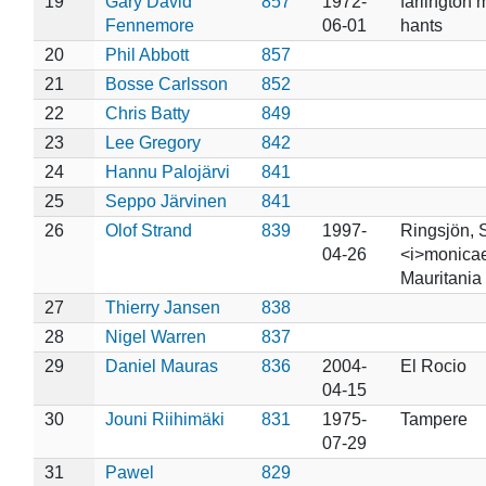
19
Gary David
857
1972-
farlington
Fennemore
06-01
hants
20
Phil Abbott
857
21
Bosse Carlsson
852
22
Chris Batty
849
23
Lee Gregory
842
24
Hannu Palojärvi
841
25
Seppo Järvinen
841
26
Olof Strand
839
1997-
Ringsjön, 
04-26
<i>monicae
Mauritania
27
Thierry Jansen
838
28
Nigel Warren
837
29
Daniel Mauras
836
2004-
El Rocio
04-15
30
Jouni Riihimäki
831
1975-
Tampere
07-29
31
Pawel
829