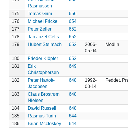
Rasmussen
175
Tomas Grim
656
176
Michael Fricke
654
177
Peter Zeller
652
178
Jan Jozef Celis
652
179
Hubert Stelmach
652
2006-
Modlin
05-04
180
Frieder Klöpfer
652
181
Erik
649
Christophersen
182
Peter Hartoft-
648
1992-
Feddet, Pr
Jacobsen
03-14
183
Claus Brostrøm
648
Nielsen
184
David Russell
648
185
Rasmus Turin
644
186
Brian Mccloskey
644