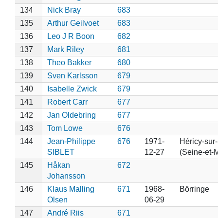
134
Nick Bray
683
135
Arthur Geilvoet
683
136
Leo J R Boon
682
137
Mark Riley
681
138
Theo Bakker
680
139
Sven Karlsson
679
140
Isabelle Zwick
679
141
Robert Carr
677
142
Jan Oldebring
677
143
Tom Lowe
676
144
Jean-Philippe
676
1971-
Héricy-sur
SIBLET
12-27
(Seine-et-
145
Håkan
672
Johansson
146
Klaus Malling
671
1968-
Börringe
Olsen
06-29
147
André Riis
671