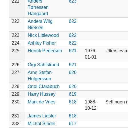
221
Anders
623
Tørressen
Hangaard
222
Anders Wiig
622
Nielsen
223
Nick Littlewood
622
224
Ashley Fisher
622
225
Henrik Pedersen
621
1976-
Utterslev 
01-01
226
Gigi Sahlstrand
621
227
Arne Stefan
620
Holgersson
228
Oriol Clarabuch
620
229
Harry Hussey
619
230
Mark de Vries
618
1988-
Sellingen 
10-12
231
James Lidster
618
232
Michal Šindel
617