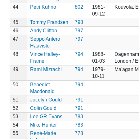
44
Petri Kuhno
802
1981-
Kouvola, E
09-12
45
Tommy Frandsen
798
46
Andy Clifton
797
47
Seppo Antero
797
Haavisto
48
Vince Halley-
794
1988-
Dagenham
Frame
01-03
London / E
49
Rami Mizrachi
794
1979-
Ma'agan M
10-11
50
Benedict
794
Macdonald
51
Jocelyn Gould
791
52
Colin Gould
791
53
Lee GR Evans
783
54
Mike Hunter
783
55
René-Marie
778