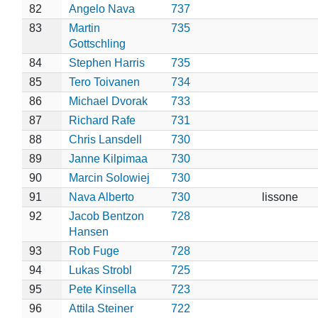
82
Angelo Nava
737
83
Martin
735
Gottschling
84
Stephen Harris
735
85
Tero Toivanen
734
86
Michael Dvorak
733
87
Richard Rafe
731
88
Chris Lansdell
730
89
Janne Kilpimaa
730
90
Marcin Solowiej
730
91
Nava Alberto
730
lissone
92
Jacob Bentzon
728
Hansen
93
Rob Fuge
728
94
Lukas Strobl
725
95
Pete Kinsella
723
96
Attila Steiner
722