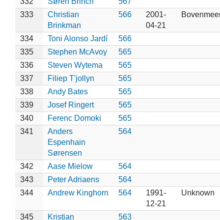
332
Søren Brinch
567
333
Christian
566
2001-
Bovenmee
Brinkman
04-21
334
Toni Alonso Jardí
566
335
Stephen McAvoy
565
336
Steven Wytema
565
337
Filiep T'jollyn
565
338
Andy Bates
565
339
Josef Ringert
565
340
Ferenc Domoki
565
341
Anders
564
Espenhain
Sørensen
342
Aase Mielow
564
343
Peter Adriaens
564
344
Andrew Kinghorn
564
1991-
Unknown
12-21
345
Kristian
563