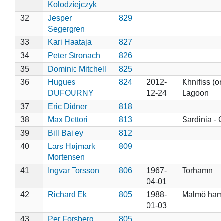
Kolodziejczyk
32
Jesper
829
Segergren
33
Kari Haataja
827
34
Peter Stronach
826
35
Dominic Mitchell
825
36
Hugues
824
2012-
Khnifiss (o
DUFOURNY
12-24
Lagoon
37
Eric Didner
818
38
Max Dettori
813
Sardinia - 
39
Bill Bailey
812
40
Lars Højmark
809
Mortensen
41
Ingvar Torsson
806
1967-
Torhamn
04-01
42
Richard Ek
805
1988-
Malmö ham
01-03
43
Per Forsberg
805