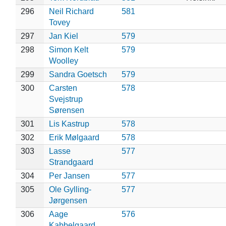
296
Neil Richard
581
Tovey
297
Jan Kiel
579
298
Simon Kelt
579
Woolley
299
Sandra Goetsch
579
300
Carsten
578
Svejstrup
Sørensen
301
Lis Kastrup
578
302
Erik Mølgaard
578
303
Lasse
577
Strandgaard
304
Per Jansen
577
305
Ole Gylling-
577
Jørgensen
306
Aage
576
Kabbelgaard