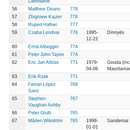
Lafontaine
56
Matthew Deans
778
57
Zbigniew Kajzer
778
58
Rupert Hafner
777
59
Csaba Lendvai
776
1995-
Dinnyés
12-22
60
Ernst Albegger
774
61
Peter John Taylor
774
62
Eric Jan Alblas
771
1979-
Gouda (incl
04-06
Mauritania
63
Erik Rask
771
64
Ferran López
769
Sanz
65
Stephen
767
Vaughan Ashby
66
Peter Gluth
765
67
Mårten Wikström
765
1998-
Sandemar
01-01