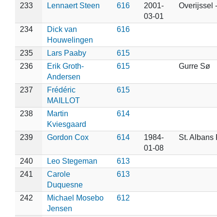
233
Lennaert Steen
616
2001-
Overijssel 
03-01
234
Dick van
616
Houwelingen
235
Lars Paaby
615
236
Erik Groth-
615
Gurre Sø
Andersen
237
Frédéric
615
MAILLOT
238
Martin
614
Kviesgaard
239
Gordon Cox
614
1984-
St. Albans
01-08
240
Leo Stegeman
613
241
Carole
613
Duquesne
242
Michael Mosebo
612
Jensen