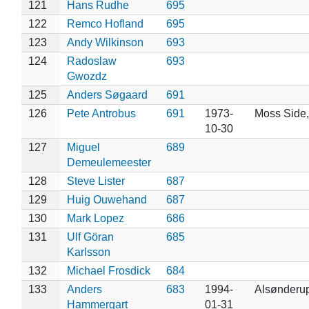
121
Hans Rudhe
695
122
Remco Hofland
695
123
Andy Wilkinson
693
124
Radoslaw
693
Gwozdz
125
Anders Søgaard
691
126
Pete Antrobus
691
1973-
Moss Side,
10-30
127
Miguel
689
Demeulemeester
128
Steve Lister
687
129
Huig Ouwehand
687
130
Mark Lopez
686
131
Ulf Göran
685
Karlsson
132
Michael Frosdick
684
133
Anders
683
1994-
Alsønderu
Hammergart
01-31