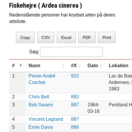
Fiskehejre ( Ardea cinerea )
Nedenstående personer har krydset arten på deres
artsliste.
Copy
CSV
Excel
PDF
Print
Søg:
#
Navn
#X
Dato
Lokation
1
Pierre-André
922
Lac de Bai
Crochet
Ardennes, 
1983
2
Chris Bell
892
3
Bob Swann
887
1964-
Pentland Hi
03-16
4
Vincent Legrand
887
5
Ernie Davis
886