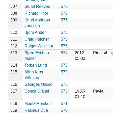
307
Stuart Reeves
576
308
Richard Prior
576
309
Knud Andreas
575
Jønsson
310
Björn Ander
575
311
Craig Fulcher
575
312
Rutger Wilschut
575
313
Bjørn Eschou
574
2012-
Ringkøbin
Møller
05-03
314
Torben Lund
573
315
Allan Kjær
573
Villesen
316
Georges Olioso
573
317
Conca Gianni
573
1987-
Pavia
01-10
318
Moritz Meinken
571
319
Rasmus Due
570