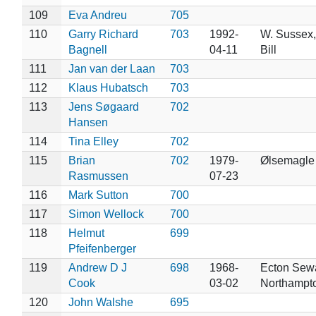
109
Eva Andreu
705
110
Garry Richard
703
1992-
W. Sussex,
Bagnell
04-11
Bill
111
Jan van der Laan
703
112
Klaus Hubatsch
703
113
Jens Søgaard
702
Hansen
114
Tina Elley
702
115
Brian
702
1979-
Ølsemagle
Rasmussen
07-23
116
Mark Sutton
700
117
Simon Wellock
700
118
Helmut
699
Pfeifenberger
119
Andrew D J
698
1968-
Ecton Sew
Cook
03-02
Northampt
120
John Walshe
695