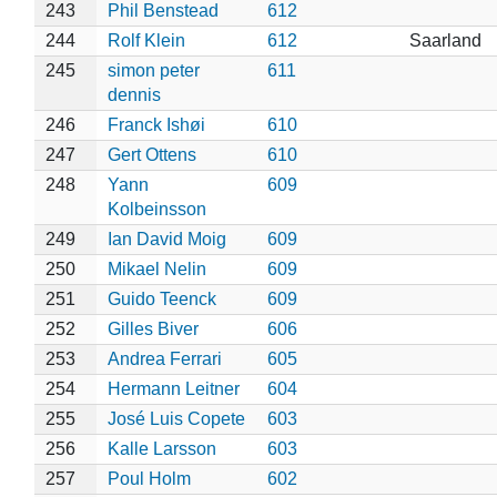
243
Phil Benstead
612
244
Rolf Klein
612
Saarland
245
simon peter
611
dennis
246
Franck Ishøi
610
247
Gert Ottens
610
248
Yann
609
Kolbeinsson
249
Ian David Moig
609
250
Mikael Nelin
609
251
Guido Teenck
609
252
Gilles Biver
606
253
Andrea Ferrari
605
254
Hermann Leitner
604
255
José Luis Copete
603
256
Kalle Larsson
603
257
Poul Holm
602