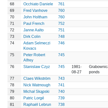
68
Occhiato Daniele
761
69
Fred Vanhove
760
70
John Holtham
760
71
Paul French
752
72
Janne Aalto
751
73
Dirk Colin
748
74
Adam Selmeczi
746
Kovacs
75
Peter Robert
745
Alfrey
76
Stanislaw Czyz
745
1981-
Grabownica
08-27
ponds
77
Claes Wikström
743
78
Nick Watmough
741
79
Michał Skąpski
740
80
Patric Lorgé
739
81
Raphaël Lebrun
738