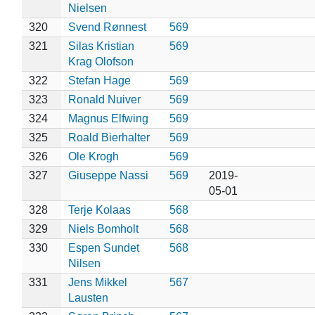
Nielsen
320
Svend Rønnest
569
321
Silas Kristian
569
Krag Olofson
322
Stefan Hage
569
323
Ronald Nuiver
569
324
Magnus Elfwing
569
325
Roald Bierhalter
569
326
Ole Krogh
569
327
Giuseppe Nassi
569
2019-
05-01
328
Terje Kolaas
568
329
Niels Bomholt
568
330
Espen Sundet
568
Nilsen
331
Jens Mikkel
567
Lausten