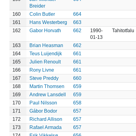
Breider
160
Colin Butler
664
161
Hans Westerberg
663
162
Gabor Horvath
662
1990-
Tahitotfalu
01-13
163
Brian Heasman
662
164
Teus Luijendijk
661
165
Julien Renoult
661
166
Rony Livne
661
167
Steve Preddy
660
168
Martin Thomsen
659
169
Andrew Lansdell
659
170
Paul Nilsson
658
171
Gábor Bodor
657
172
Richard Allison
657
173
Rafael Armada
657
174
Erik Vikkelsø
656