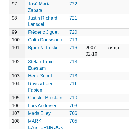
97
José María
722
Zapata
98
Justin Richard
721
Lansdell
99
Frédéric Jiguet
720
100
Colin Dodsworth
719
101
Bjørn N. Frikke
716
2007-
Rømø
02-10
102
Stefan Tapio
713
Ettestam
103
Henk Schut
713
104
Ruysschaert
711
Fabien
105
Christer Brostam
710
106
Lars Andersen
708
107
Mads Elley
706
108
MARK
705
EASTERBROOK