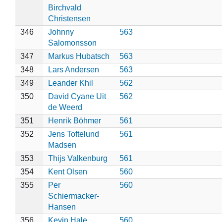
Birchvald
Christensen
346
Johnny
563
Salomonsson
347
Markus Hubatsch
563
348
Lars Andersen
563
349
Leander Khil
562
350
David Cyane Uit
562
de Weerd
351
Henrik Böhmer
561
352
Jens Toftelund
561
Madsen
353
Thijs Valkenburg
561
354
Kent Olsen
560
355
Per
560
Schiermacker-
Hansen
356
Kevin Hale
560