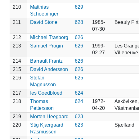
210
Matthias
629
Schoebinger
211
David Stone
628
1985-
Beauly Firt
07-30
212
Michael Trasborg
626
213
Samuel Progin
626
1999-
Les Grange
02-27
Villeneuve
214
Barrault Frantz
626
215
David Andersson
626
216
Stefan
625
Magnusson
217
Ies Goedbloed
624
218
Thomas
624
1972-
Asköviken,
Pettersson
04-20
Västmanla
219
Morten Heegaard
623
220
Stig Kjærgaard
623
Sjælland.
Rasmussen