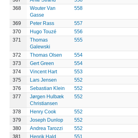
368
Wouter Van
558
Gasse
369
Peter Rass
557
370
Hugo Touzé
556
371
Thomas
555
Galewski
372
Thomas Olsen
554
373
Gert Green
554
374
Vincent Hart
553
375
Lars Jensen
552
376
Sebastian Klein
552
377
Jørgen Hulbæk
552
Christiansen
378
Henry Cook
552
379
Joseph Dunlop
552
380
Andrea Tarozzi
552
381
Henrik Hald
551