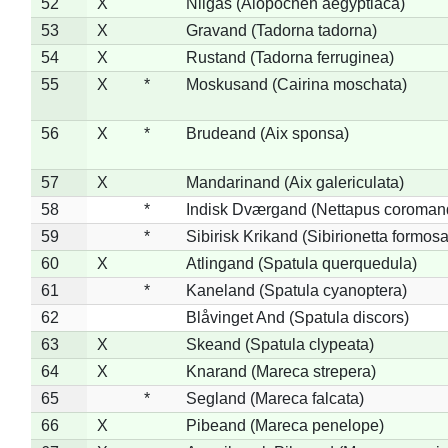
52
X
Nilgås (Alopochen aegyptiaca)
53
X
Gravand (Tadorna tadorna)
54
X
Rustand (Tadorna ferruginea)
55
X
*
Moskusand (Cairina moschata)
56
X
*
Brudeand (Aix sponsa)
57
X
Mandarinand (Aix galericulata)
58
*
Indisk Dværgand (Nettapus coroman
59
*
Sibirisk Krikand (Sibirionetta formosa
60
X
Atlingand (Spatula querquedula)
61
*
Kaneland (Spatula cyanoptera)
62
Blåvinget And (Spatula discors)
63
X
Skeand (Spatula clypeata)
64
X
Knarand (Mareca strepera)
65
*
Segland (Mareca falcata)
66
X
Pibeand (Mareca penelope)