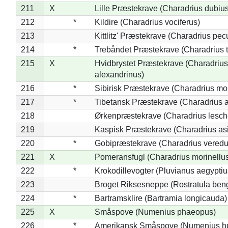
211
X
Lille Præstekrave (Charadrius dubius
212
*
Kildire (Charadrius vociferus)
213
Kittlitz' Præstekrave (Charadrius pec
214
*
Trebåndet Præstekrave (Charadrius tr
215
X
Hvidbrystet Præstekrave (Charadrius
alexandrinus)
216
*
Sibirisk Præstekrave (Charadrius mo
217
*
Tibetansk Præstekrave (Charadrius at
218
Ørkenpræstekrave (Charadrius lesche
219
Kaspisk Præstekrave (Charadrius asi
220
*
Gobipræstekrave (Charadrius veredu
221
X
Pomeransfugl (Charadrius morinellu
222
*
Krokodillevogter (Pluvianus aegyptiu
223
Broget Riksesneppe (Rostratula ben
224
*
Bartramsklire (Bartramia longicauda)
225
X
Småspove (Numenius phaeopus)
226
*
Amerikansk Småspove (Numenius h