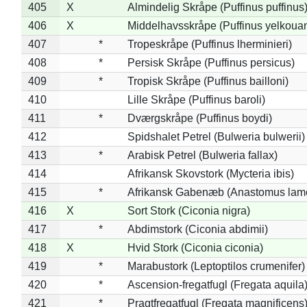
405
X
Almindelig Skråpe (Puffinus puffinus
406
X
Middelhavsskråpe (Puffinus yelkoua
407
*
Tropeskråpe (Puffinus lherminieri)
408
*
Persisk Skråpe (Puffinus persicus)
409
*
Tropisk Skråpe (Puffinus bailloni)
410
Lille Skråpe (Puffinus baroli)
411
*
Dværgskråpe (Puffinus boydi)
412
Spidshalet Petrel (Bulweria bulwerii)
413
*
Arabisk Petrel (Bulweria fallax)
414
Afrikansk Skovstork (Mycteria ibis)
415
*
Afrikansk Gabenæb (Anastomus lame
416
X
Sort Stork (Ciconia nigra)
417
*
Abdimstork (Ciconia abdimii)
418
X
Hvid Stork (Ciconia ciconia)
419
*
Marabustork (Leptoptilos crumenifer)
420
*
Ascension-fregatfugl (Fregata aquila
421
*
Pragtfregatfugl (Fregata magnificens