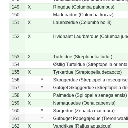
149
X
Ringdue (Columba palumbus)
150
Madeiradue (Columba trocaz)
151
X
Laurbærdue (Columba bollii)
152
X
Hvidhalet Laurbærdue (Columba jun
153
X
Turteldue (Streptopelia turtur)
154
Østlig Turteldue (Streptopelia oriental
155
X
Tyrkerdue (Streptopelia decaocto)
156
*
Skoggerdue (Streptopelia roseogrise
157
*
Guløjet Skoggerdue (Streptopelia de
158
X
Palmedue (Spilopelia senegalensis)
159
X
Namaquadue (Oena capensis)
160
*
Sørgedue (Zenaida macroura)
161
*
Gulbuget Papegøjedue (Treron waali
162
X
Vandrikse (Rallus aquaticus)