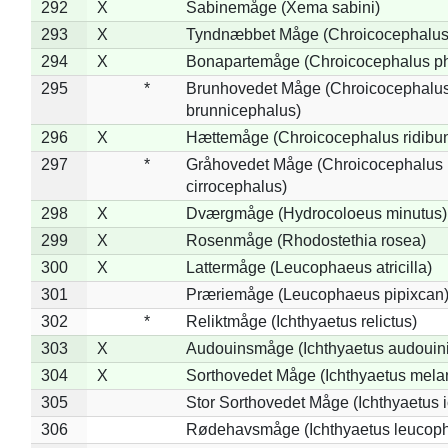
292
X
Sabinemåge (Xema sabini)
293
X
Tyndnæbbet Måge (Chroicocephalus
294
X
Bonapartemåge (Chroicocephalus ph
295
*
Brunhovedet Måge (Chroicocephalu
brunnicephalus)
296
X
Hættemåge (Chroicocephalus ridibu
297
*
Gråhovedet Måge (Chroicocephalus
cirrocephalus)
298
X
Dværgmåge (Hydrocoloeus minutus)
299
X
Rosenmåge (Rhodostethia rosea)
300
X
Lattermåge (Leucophaeus atricilla)
301
Præriemåge (Leucophaeus pipixcan
302
*
Reliktmåge (Ichthyaetus relictus)
303
X
Audouinsmåge (Ichthyaetus audouini
304
X
Sorthovedet Måge (Ichthyaetus mela
305
Stor Sorthovedet Måge (Ichthyaetus 
306
Rødehavsmåge (Ichthyaetus leucop