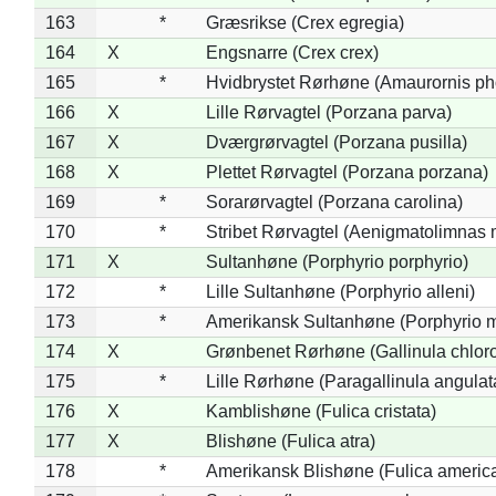
163
*
Græsrikse (Crex egregia)
164
X
Engsnarre (Crex crex)
165
*
Hvidbrystet Rørhøne (Amaurornis ph
166
X
Lille Rørvagtel (Porzana parva)
167
X
Dværgrørvagtel (Porzana pusilla)
168
X
Plettet Rørvagtel (Porzana porzana)
169
*
Sorarørvagtel (Porzana carolina)
170
*
Stribet Rørvagtel (Aenigmatolimnas 
171
X
Sultanhøne (Porphyrio porphyrio)
172
*
Lille Sultanhøne (Porphyrio alleni)
173
*
Amerikansk Sultanhøne (Porphyrio m
174
X
Grønbenet Rørhøne (Gallinula chlor
175
*
Lille Rørhøne (Paragallinula angulat
176
X
Kamblishøne (Fulica cristata)
177
X
Blishøne (Fulica atra)
178
*
Amerikansk Blishøne (Fulica americ