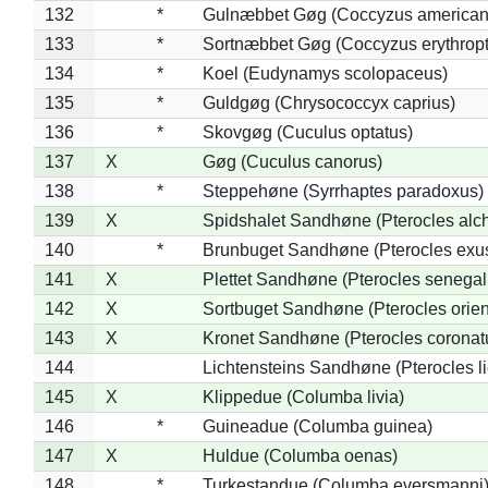
132
*
Gulnæbbet Gøg (Coccyzus american
133
*
Sortnæbbet Gøg (Coccyzus erythrop
134
*
Koel (Eudynamys scolopaceus)
135
*
Guldgøg (Chrysococcyx caprius)
136
*
Skovgøg (Cuculus optatus)
137
X
Gøg (Cuculus canorus)
138
*
Steppehøne (Syrrhaptes paradoxus)
139
X
Spidshalet Sandhøne (Pterocles alch
140
*
Brunbuget Sandhøne (Pterocles exus
141
X
Plettet Sandhøne (Pterocles senegal
142
X
Sortbuget Sandhøne (Pterocles orient
143
X
Kronet Sandhøne (Pterocles coronat
144
Lichtensteins Sandhøne (Pterocles lic
145
X
Klippedue (Columba livia)
146
*
Guineadue (Columba guinea)
147
X
Huldue (Columba oenas)
148
*
Turkestandue (Columba eversmanni