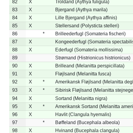
82
X
Troldand (Aythya fuligula)
83
X
Bjergand (Aythya marila)
84
X
Lille Bjergand (Aythya affinis)
85
X
Stellersand (Polysticta stelleri)
86
*
Brilleederfugl (Somateria fischeri)
87
X
Kongeederfugl (Somateria spectabili
88
X
Ederfugl (Somateria mollissima)
89
Strømand (Histrionicus histrionicus)
90
X
Brilleand (Melanitta perspicillata)
91
X
Fløjlsand (Melanitta fusca)
92
X
*
Amerikansk Fløjlsand (Melanitta deg
93
X
*
Sibirisk Fløjlsand (Melanitta stejnege
94
X
Sortand (Melanitta nigra)
95
X
*
Amerikansk Sortand (Melanitta amer
96
X
Havlit (Clangula hyemalis)
97
*
Bøffeland (Bucephala albeola)
98
X
Hvinand (Bucephala clangula)