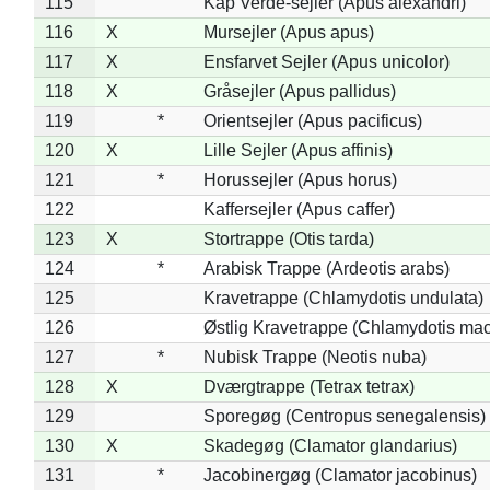
115
Kap Verde-sejler (Apus alexandri)
116
X
Mursejler (Apus apus)
117
X
Ensfarvet Sejler (Apus unicolor)
118
X
Gråsejler (Apus pallidus)
119
*
Orientsejler (Apus pacificus)
120
X
Lille Sejler (Apus affinis)
121
*
Horussejler (Apus horus)
122
Kaffersejler (Apus caffer)
123
X
Stortrappe (Otis tarda)
124
*
Arabisk Trappe (Ardeotis arabs)
125
Kravetrappe (Chlamydotis undulata)
126
Østlig Kravetrappe (Chlamydotis mac
127
*
Nubisk Trappe (Neotis nuba)
128
X
Dværgtrappe (Tetrax tetrax)
129
Sporegøg (Centropus senegalensis)
130
X
Skadegøg (Clamator glandarius)
131
*
Jacobinergøg (Clamator jacobinus)