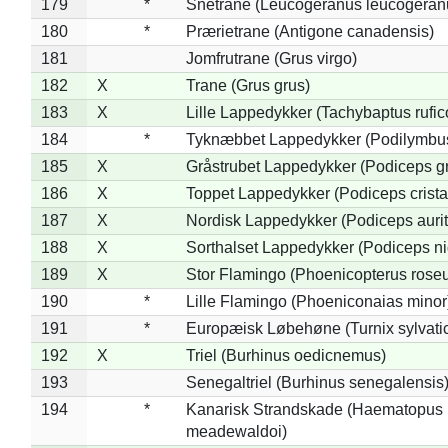
179
*
Snetrane (Leucogeranus leucogeran
180
*
Prærietrane (Antigone canadensis)
181
Jomfrutrane (Grus virgo)
182
X
Trane (Grus grus)
183
X
Lille Lappedykker (Tachybaptus rufico
184
*
Tyknæbbet Lappedykker (Podilymbu
185
X
Gråstrubet Lappedykker (Podiceps g
186
X
Toppet Lappedykker (Podiceps crista
187
X
Nordisk Lappedykker (Podiceps aurit
188
X
Sorthalset Lappedykker (Podiceps nig
189
X
Stor Flamingo (Phoenicopterus rose
190
*
Lille Flamingo (Phoeniconaias minor
191
*
Europæisk Løbehøne (Turnix sylvati
192
X
Triel (Burhinus oedicnemus)
193
Senegaltriel (Burhinus senegalensis
194
*
Kanarisk Strandskade (Haematopus
meadewaldoi)