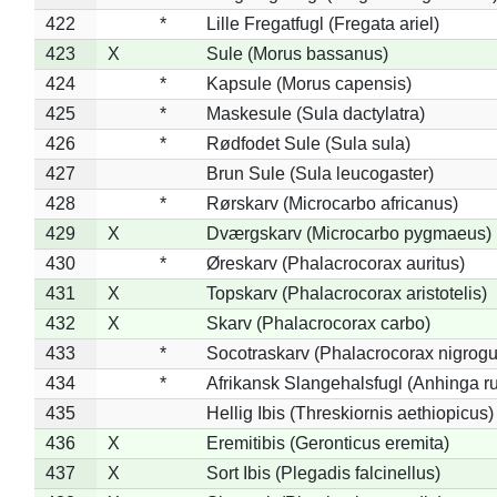
422
*
Lille Fregatfugl (Fregata ariel)
423
X
Sule (Morus bassanus)
424
*
Kapsule (Morus capensis)
425
*
Maskesule (Sula dactylatra)
426
*
Rødfodet Sule (Sula sula)
427
Brun Sule (Sula leucogaster)
428
*
Rørskarv (Microcarbo africanus)
429
X
Dværgskarv (Microcarbo pygmaeus)
430
*
Øreskarv (Phalacrocorax auritus)
431
X
Topskarv (Phalacrocorax aristotelis)
432
X
Skarv (Phalacrocorax carbo)
433
*
Socotraskarv (Phalacrocorax nigrogul
434
*
Afrikansk Slangehalsfugl (Anhinga ru
435
Hellig Ibis (Threskiornis aethiopicus)
436
X
Eremitibis (Geronticus eremita)
437
X
Sort Ibis (Plegadis falcinellus)