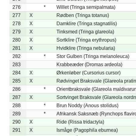
276
*
Willet (Tringa semipalmata)
277
X
Rødben (Tringa totanus)
278
X
Damklire (Tringa stagnatilis)
279
X
Tinksmed (Tringa glareola)
280
X
Sortklire (Tringa erythropus)
281
X
Hvidklire (Tringa nebularia)
282
*
Stor Gulben (Tringa melanoleuca)
283
Krabbeæder (Dromas ardeola)
284
X
Ørkenløber (Cursorius cursor)
285
X
Rødvinget Braksvale (Glareola pratin
286
*
Orientbraksvale (Glareola maldivaru
287
X
Sortvinget Braksvale (Glareola nord
288
*
Brun Noddy (Anous stolidus)
289
*
Afrikansk Saksnæb (Rynchops flaviro
290
X
Ride (Rissa tridactyla)
291
X
Ismåge (Pagophila eburnea)