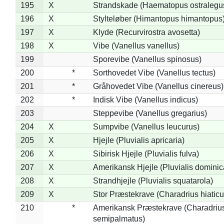
195
X
Strandskade (Haematopus ostralegu
196
X
Stylteløber (Himantopus himantopus
197
X
Klyde (Recurvirostra avosetta)
198
X
Vibe (Vanellus vanellus)
199
Sporevibe (Vanellus spinosus)
200
*
Sorthovedet Vibe (Vanellus tectus)
201
*
Gråhovedet Vibe (Vanellus cinereus)
202
*
Indisk Vibe (Vanellus indicus)
203
Steppevibe (Vanellus gregarius)
204
X
Sumpvibe (Vanellus leucurus)
205
X
Hjejle (Pluvialis apricaria)
206
X
Sibirisk Hjejle (Pluvialis fulva)
207
X
Amerikansk Hjejle (Pluvialis dominic
208
X
Strandhjejle (Pluvialis squatarola)
209
X
Stor Præstekrave (Charadrius hiaticu
210
*
Amerikansk Præstekrave (Charadriu
semipalmatus)