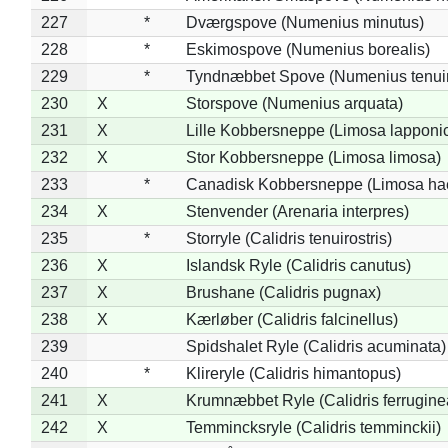
227
*
Dværgspove (Numenius minutus)
228
*
Eskimospove (Numenius borealis)
229
*
Tyndnæbbet Spove (Numenius tenuiro
230
X
Storspove (Numenius arquata)
231
X
Lille Kobbersneppe (Limosa lapponi
232
X
Stor Kobbersneppe (Limosa limosa)
233
*
Canadisk Kobbersneppe (Limosa ha
234
X
Stenvender (Arenaria interpres)
235
*
Storryle (Calidris tenuirostris)
236
X
Islandsk Ryle (Calidris canutus)
237
X
Brushane (Calidris pugnax)
238
X
Kærløber (Calidris falcinellus)
239
Spidshalet Ryle (Calidris acuminata)
240
*
Klireryle (Calidris himantopus)
241
X
Krumnæbbet Ryle (Calidris ferrugine
242
X
Temmincksryle (Calidris temminckii)