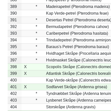
389
*
Madeirapetrel (Pterodroma madeira)
390
Kap Verde-petrel (Pterodroma feae)
391
*
Desertas Petrel (Pterodroma deserta
392
*
Bermudapetrel (Pterodroma cahow)
393
*
Cariberpetrel (Pterodroma hasitata)
394
*
Trindadepetrel (Pterodroma arminjon
395
*
Baraus's Petrel (Pterodroma baraui)
396
*
Hvidhaget Skråpe (Procellaria aequin
397
*
Hvidmasket Skråpe (Calonectris leu
398
X
Scopolis Skråpe (Calonectris diome
399
X
Atlantisk Skråpe (Calonectris boreali
400
Kap Verde-skråpe (Calonectris edwar
401
X
Sodfarvet Skråpe (Ardenna grisea)
402
*
Tyndnæbbet Skråpe (Ardenna tenuiro
403
*
Lysbenet Skråpe (Ardenna carneipes
404
Storskråpe (Ardenna gravis)