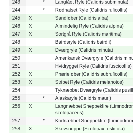
243
*
Langtået Ryle (Calidris subminuta)
244
*
Rødhalset Ryle (Calidris ruficollis)
245
X
Sandløber (Calidris alba)
246
X
Almindelig Ryle (Calidris alpina)
247
X
Sortgrå Ryle (Calidris maritima)
248
Bairdsryle (Calidris bairdii)
249
X
Dværgryle (Calidris minuta)
250
Amerikansk Dværgryle (Calidris minut
251
Hvidrygget Ryle (Calidris fuscicollis)
252
X
Prærieløber (Calidris subruficollis)
253
X
Stribet Ryle (Calidris melanotos)
254
Tyknæbbet Dværgryle (Calidris pusil
255
*
Alaskaryle (Calidris mauri)
256
X
Langnæbbet Sneppeklire (Limnodro
scolopaceus)
257
*
Kortnæbbet Sneppeklire (Limnodrom
258
X
Skovsneppe (Scolopax rusticola)