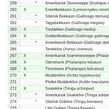
259
*
Amerikansk Skovsneppe (Scolopax m
260
X
Enkeltbekkasin (Lymnocryptes minim
261
*
Sibirisk Bekkasin (Gallinago stenura
262
*
Tajgabekkasin (Gallinago megala)
263
X
Tredækker (Gallinago media)
264
X
Dobbeltbekkasin (Gallinago gallinag
265
*
Amerikansk Bekkasin (Gallinago deli
266
Terekklire (Xenus cinereus)
267
X
Amerikansk Svømmesneppe (Phalarop
268
X
Odinshane (Phalaropus lobatus)
269
X
Thorshane (Phalaropus fulicarius)
270
X
Mudderklire (Actitis hypoleucos)
271
Plettet Mudderklire (Actitis maculariu
272
X
Svaleklire (Tringa ochropus)
273
*
Amerikansk Svaleklire (Tringa solitar
274
*
Sibirisk Gråklire (Tringa brevipes)
275
Lille Gulben (Tringa flavipes)