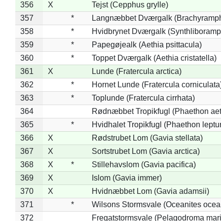
356
X
Tejst (Cepphus grylle)
357
*
Langnæbbet Dværgalk (Brachyramph
358
*
Hvidbrynet Dværgalk (Synthliboramp
359
*
Papegøjealk (Aethia psittacula)
360
*
Toppet Dværgalk (Aethia cristatella)
361
X
Lunde (Fratercula arctica)
362
*
Hornet Lunde (Fratercula corniculata
363
*
Toplunde (Fratercula cirrhata)
364
Rødnæbbet Tropikfugl (Phaethon ae
365
*
Hvidhalet Tropikfugl (Phaethon leptu
366
X
Rødstrubet Lom (Gavia stellata)
367
X
Sortstrubet Lom (Gavia arctica)
368
X
*
Stillehavslom (Gavia pacifica)
369
X
Islom (Gavia immer)
370
X
Hvidnæbbet Lom (Gavia adamsii)
371
*
Wilsons Stormsvale (Oceanites ocea
372
Fregatstormsvale (Pelagodroma mar