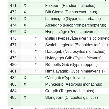
471
X
Fiskeørn (Pandion haliaetus)
472
X
Blå Glente (Elanus caeruleus)
473
X
Lammegrib (Gypaetus barbatus)
474
X
Ådselgrib (Neophron percnopterus)
475
X
Hvepsevåge (Pernis apivorus)
476
*
Østlig Hvepsevåge (Pernis ptilorhyn
477
*
Svalehaleglente (Elanoides forficatu
478
*
Hættegrib (Necrosyrtes monachus)
479
*
Hvidrygget Grib (Gyps africanus)
480
*
Rüppells Grib (Gyps rueppelli)
481
*
Himalayagrib (Gyps himalayensis)
482
X
Gåsegrib (Gyps fulvus)
483
X
Munkegrib (Aegypius monachus)
484
Øregrib (Torgos tracheliotos)
485
X
Slangeørn (Circaetus gallicus)