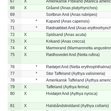
67
X
Amerikansk Pibeand (Mareca americ
68
X
Gråand (Anas platyrhynchos)
69
Sortbrun And (Anas rubripes)
70
*
Kapand (Anas capensis)
71
*
Rødnæbbet And (Anas erythrorhynch
72
X
Spidsand (Anas acuta)
73
X
Krikand (Anas crecca)
74
X
Marmorand (Marmaronetta angustirost
75
X
Rødhovedet And (Netta rufina)
76
*
Rødøjet And (Netta erythrophthalma)
77
*
Stor Taffeland (Aythya valisineria)
78
*
Amerikansk Taffeland (Aythya ameri
79
X
Taffeland (Aythya ferina)
80
X
Hvidøjet And (Aythya nyroca)
81
X
Halsbåndstroldand (Aythya collaris)