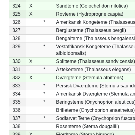
324
X
Sandterne (Gelochelidon nilotica)
325
X
Rovterne (Hydroprogne caspia)
326
*
Amerikansk Kongeterne (Thalasseu
327
Bergiusterne (Thalasseus bergii)
328
Bengalterne (Thalasseus bengalensi
329
*
Vestafrikansk Kongeterne (Thalasse
albididorsalis)
330
X
Splitterne (Thalasseus sandvicensis)
331
*
Aztekerterne (Thalasseus elegans)
332
X
Dværgterne (Sternula albifrons)
333
*
Persisk Dværgterne (Sternula saunde
334
*
Amerikansk Dværgterne (Sternula ant
335
*
Beringsterne (Onychoprion aleuticus
336
Brilleterne (Onychoprion anaethetus)
337
*
Sodfarvet Terne (Onychoprion fuscat
338
Rosenterne (Sterna dougallii)
339
X
Fjordterne (Sterna hirundo)