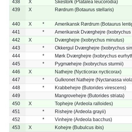
438
X
Skestork (Platalea leucorodia)
439
X
Rørdrum (Botaurus stellaris)
440
X
*
Amerikansk Rørdrum (Botaurus lenti
441
*
Amerikansk Dværghejre (Ixobrychus e
442
X
Dværghejre (Ixobrychus minutus)
443
*
Okkergul Dværghejre (Ixobrychus sin
444
*
Mørk Dværghejre (Ixobrychus eurhy
445
*
Pygmæhejre (Ixobrychus sturmii)
446
X
Nathejre (Nycticorax nycticorax)
447
*
Gulkronet Nathejre (Nyctanassa viol
448
*
Krabbehejre (Butorides virescens)
449
Mangrovehejre (Butorides striata)
450
X
Tophejre (Ardeola ralloides)
451
*
Rishejre (Ardeola grayii)
452
*
Vinhejre (Ardeola bacchus)
453
X
Kohejre (Bubulcus ibis)