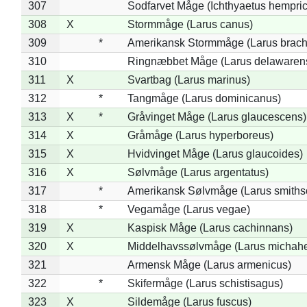
307
Sodfarvet Måge (Ichthyaetus hempric
308
X
Stormmåge (Larus canus)
309
*
Amerikansk Stormmåge (Larus brach
310
Ringnæbbet Måge (Larus delawarens
311
X
Svartbag (Larus marinus)
312
*
Tangmåge (Larus dominicanus)
313
X
*
Gråvinget Måge (Larus glaucescens)
314
X
Gråmåge (Larus hyperboreus)
315
X
Hvidvinget Måge (Larus glaucoides)
316
X
Sølvmåge (Larus argentatus)
317
*
Amerikansk Sølvmåge (Larus smiths
318
*
Vegamåge (Larus vegae)
319
X
Kaspisk Måge (Larus cachinnans)
320
X
Middelhavssølvmåge (Larus michahel
321
Armensk Måge (Larus armenicus)
322
*
Skifermåge (Larus schistisagus)
323
X
Sildemåge (Larus fuscus)