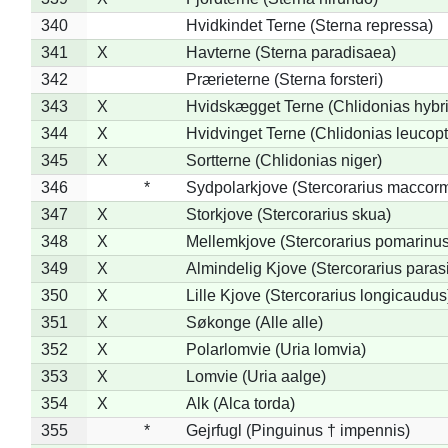
340
Hvidkindet Terne (Sterna repressa)
341
X
Havterne (Sterna paradisaea)
342
Prærieterne (Sterna forsteri)
343
X
Hvidskægget Terne (Chlidonias hybr
344
X
Hvidvinget Terne (Chlidonias leucopt
345
X
Sortterne (Chlidonias niger)
346
*
Sydpolarkjove (Stercorarius maccorm
347
X
Storkjove (Stercorarius skua)
348
X
Mellemkjove (Stercorarius pomarinus
349
X
Almindelig Kjove (Stercorarius parasi
350
X
Lille Kjove (Stercorarius longicaudus
351
X
Søkonge (Alle alle)
352
X
Polarlomvie (Uria lomvia)
353
X
Lomvie (Uria aalge)
354
X
Alk (Alca torda)
355
*
Gejrfugl (Pinguinus † impennis)