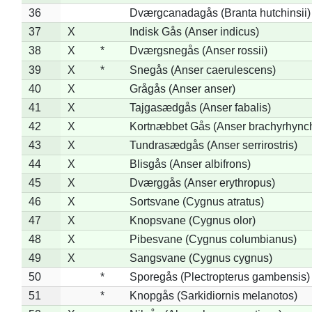
36
Dværgcanadagås (Branta hutchinsii)
37
X
Indisk Gås (Anser indicus)
38
X
*
Dværgsnegås (Anser rossii)
39
X
*
Snegås (Anser caerulescens)
40
X
Grågås (Anser anser)
41
X
Tajgasædgås (Anser fabalis)
42
X
Kortnæbbet Gås (Anser brachyrhync
43
X
Tundrasædgås (Anser serrirostris)
44
X
Blisgås (Anser albifrons)
45
X
Dværggås (Anser erythropus)
46
X
Sortsvane (Cygnus atratus)
47
X
Knopsvane (Cygnus olor)
48
X
Pibesvane (Cygnus columbianus)
49
X
Sangsvane (Cygnus cygnus)
50
*
Sporegås (Plectropterus gambensis)
51
*
Knopgås (Sarkidiornis melanotos)