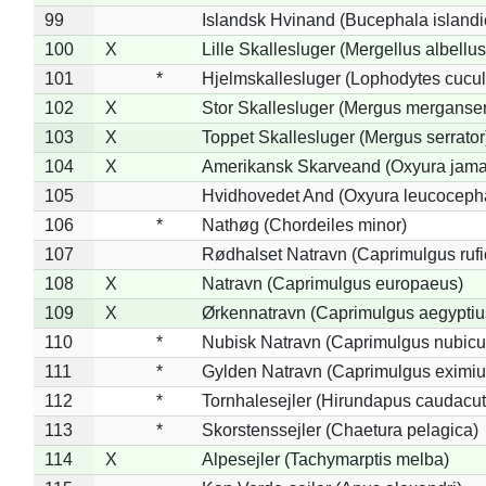
99
Islandsk Hvinand (Bucephala islandi
100
X
Lille Skallesluger (Mergellus albellus
101
*
Hjelmskallesluger (Lophodytes cucul
102
X
Stor Skallesluger (Mergus merganser
103
X
Toppet Skallesluger (Mergus serrator
104
X
Amerikansk Skarveand (Oxyura jama
105
Hvidhovedet And (Oxyura leucoceph
106
*
Nathøg (Chordeiles minor)
107
Rødhalset Natravn (Caprimulgus rufic
108
X
Natravn (Caprimulgus europaeus)
109
X
Ørkennatravn (Caprimulgus aegyptiu
110
*
Nubisk Natravn (Caprimulgus nubicu
111
*
Gylden Natravn (Caprimulgus eximiu
112
*
Tornhalesejler (Hirundapus caudacut
113
*
Skorstenssejler (Chaetura pelagica)
114
X
Alpesejler (Tachymarptis melba)