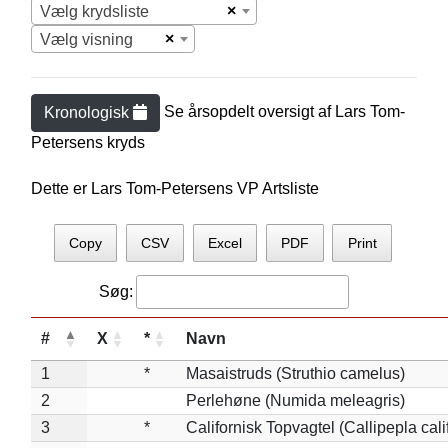
×
Vælg krydsliste
×
Vælg visning
Se årsopdelt oversigt af
Lars Tom-
Kronologisk
Petersen
s kryds
Dette er Lars Tom-Petersens VP Artsliste
Copy
CSV
Excel
PDF
Print
Søg:
#
X
*
Navn
1
*
Masaistruds (Struthio camelus)
2
Perlehøne (Numida meleagris)
3
*
Californisk Topvagtel (Callipepla cali