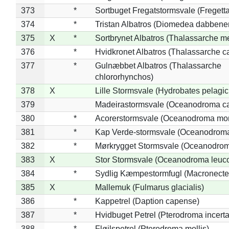
373
*
Sortbuget Fregatstormsvale (Fregetta
374
*
Tristan Albatros (Diomedea dabbene
375
X
*
Sortbrynet Albatros (Thalassarche m
376
*
Hvidkronet Albatros (Thalassarche c
377
*
Gulnæbbet Albatros (Thalassarche
chlororhynchos)
378
X
Lille Stormsvale (Hydrobates pelagic
379
Madeirastormsvale (Oceanodroma ca
380
*
Acorerstormsvale (Oceanodroma mon
381
*
Kap Verde-stormsvale (Oceanodroma
382
*
Mørkrygget Stormsvale (Oceanodrom
383
X
Stor Stormsvale (Oceanodroma leuc
384
*
Sydlig Kæmpestormfugl (Macronecte
385
X
Mallemuk (Fulmarus glacialis)
386
*
Kappetrel (Daption capense)
387
*
Hvidbuget Petrel (Pterodroma incerta
388
*
Fløjlspetrel (Pterodroma mollis)