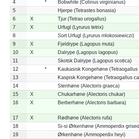
4
*
Bobwhite (Colinus virginianus)
5
Hjerpe (Tetrastes bonasia)
6
X
Tjur (Tetrao urogallus)
7
X
Urfugl (Lyrurus tetrix)
8
Sort Urfugl (Lyrurus mlokosiewiczi)
9
X
Fjeldrype (Lagopus muta)
10
X
Dalrype (Lagopus lagopus)
11
Skotsk Dalrype (Lagopus scotica)
12
*
Kaukasisk Kongehøne (Tetraogallus 
13
Kaspisk Kongehøne (Tetraogallus ca
14
Stenhøne (Alectoris graeca)
15
X
Chukarhøne (Alectoris chukar)
16
X
Berberhøne (Alectoris barbara)
17
X
Rødhøne (Alectoris rufa)
18
Si-si Ørkenhøne (Ammoperdix griseo
19
Ørkenhøne (Ammoperdix heyi)