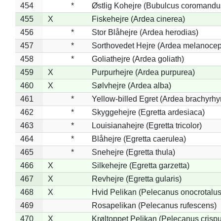
454
*
Østlig Kohejre (Bubulcus coromandu
455
X
Fiskehejre (Ardea cinerea)
456
*
Stor Blåhejre (Ardea herodias)
457
*
Sorthovedet Hejre (Ardea melanocep
458
*
Goliathejre (Ardea goliath)
459
X
Purpurhejre (Ardea purpurea)
460
X
Sølvhejre (Ardea alba)
461
*
Yellow-billed Egret (Ardea brachyrh
462
*
Skyggehejre (Egretta ardesiaca)
463
*
Louisianahejre (Egretta tricolor)
464
*
Blåhejre (Egretta caerulea)
465
*
Snehejre (Egretta thula)
466
X
Silkehejre (Egretta garzetta)
467
X
Revhejre (Egretta gularis)
468
X
Hvid Pelikan (Pelecanus onocrotalus
469
Rosapelikan (Pelecanus rufescens)
470
X
Krøltoppet Pelikan (Pelecanus crisp