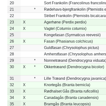
20
Sort Frankolin (Francolinus francolin
21
*
Rødehavs-bjergfrankolin (Pternistis e
22
Stribet Frankolin (Pternistis bicalcara
23
X
Agerhøne (Perdix perdix)
24
X
Vagtel (Coturnix coturnix)
25
Kongefasan (Syrmaticus reevesii)
26
X
Fasan (Phasianus colchicus)
27
Guldfasan (Chrysolophus pictus)
28
Amherstfasan (Chrysolophus amhers
29
*
Nonnetræand (Dendrocygna viduata
30
X
*
Okkertræand (Dendrocygna bicolor)
31
*
Lille Træand (Dendrocygna javanica
32
X
Knortegås (Branta bernicla)
33
X
Rødhalset Gås (Branta ruficollis)
34
X
Canadagås (Branta canadensis)
35
X
Bramgås (Branta leucopsis)