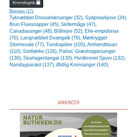
Kronologisk
Blockers (
17
):
Tyknæbbet Drosselrørsanger (32),
Sydpolarkjove (34),
Brun Fluesnapper (45),
Skifermåge (47),
Canadasanger (48),
Blåhejre (52),
Elle-empidonax
(70),
Langnæbbet Dværgalk (76),
Mørkrygget
Stormsvale (77),
Tundrapiber (105),
Amherstfasan
(110),
Sortlærke (126),
Pallas' Græshoppesanger
(130),
Skarlagentangar (130),
Hvidkronet Spurv (132),
Nandayparakit (137),
Østlig Kronsanger (140),
ANNONCER