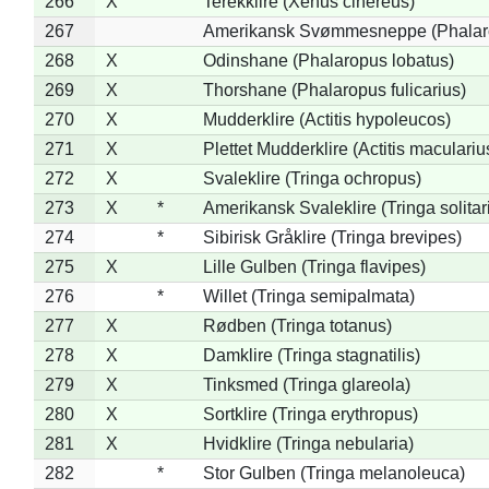
266
X
Terekklire (Xenus cinereus)
267
Amerikansk Svømmesneppe (Phalarop
268
X
Odinshane (Phalaropus lobatus)
269
X
Thorshane (Phalaropus fulicarius)
270
X
Mudderklire (Actitis hypoleucos)
271
X
Plettet Mudderklire (Actitis maculariu
272
X
Svaleklire (Tringa ochropus)
273
X
*
Amerikansk Svaleklire (Tringa solitar
274
*
Sibirisk Gråklire (Tringa brevipes)
275
X
Lille Gulben (Tringa flavipes)
276
*
Willet (Tringa semipalmata)
277
X
Rødben (Tringa totanus)
278
X
Damklire (Tringa stagnatilis)
279
X
Tinksmed (Tringa glareola)
280
X
Sortklire (Tringa erythropus)
281
X
Hvidklire (Tringa nebularia)
282
*
Stor Gulben (Tringa melanoleuca)