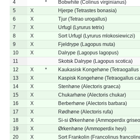
4
*
Bobwhite (Colinus virginianus)
5
X
Hjerpe (Tetrastes bonasia)
6
X
Tjur (Tetrao urogallus)
7
X
Urfugl (Lyrurus tetrix)
8
X
Sort Urfugl (Lyrurus mlokosiewiczi)
9
X
Fjeldrype (Lagopus muta)
10
X
Dalrype (Lagopus lagopus)
11
Skotsk Dalrype (Lagopus scotica)
12
X
*
Kaukasisk Kongehøne (Tetraogallus 
13
X
Kaspisk Kongehøne (Tetraogallus ca
14
X
Stenhøne (Alectoris graeca)
15
X
Chukarhøne (Alectoris chukar)
16
X
Berberhøne (Alectoris barbara)
17
X
Rødhøne (Alectoris rufa)
18
X
Si-si Ørkenhøne (Ammoperdix griseo
19
X
Ørkenhøne (Ammoperdix heyi)
20
X
Sort Frankolin (Francolinus francolin