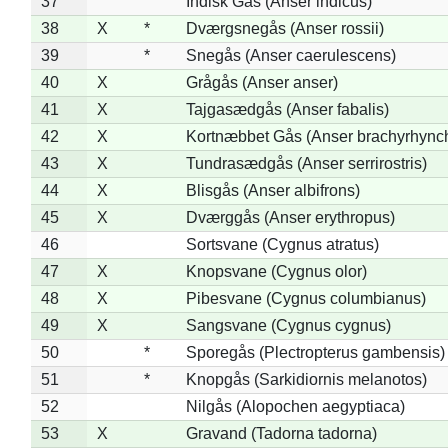
37
Indisk Gås (Anser indicus)
38
X
*
Dværgsnegås (Anser rossii)
39
*
Snegås (Anser caerulescens)
40
X
Grågås (Anser anser)
41
X
Tajgasædgås (Anser fabalis)
42
X
Kortnæbbet Gås (Anser brachyrhync
43
X
Tundrasædgås (Anser serrirostris)
44
X
Blisgås (Anser albifrons)
45
X
Dværggås (Anser erythropus)
46
Sortsvane (Cygnus atratus)
47
X
Knopsvane (Cygnus olor)
48
X
Pibesvane (Cygnus columbianus)
49
X
Sangsvane (Cygnus cygnus)
50
*
Sporegås (Plectropterus gambensis)
51
*
Knopgås (Sarkidiornis melanotos)
52
Nilgås (Alopochen aegyptiaca)
53
X
Gravand (Tadorna tadorna)