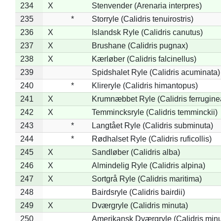
234
X
Stenvender (Arenaria interpres)
235
*
Storryle (Calidris tenuirostris)
236
X
Islandsk Ryle (Calidris canutus)
237
X
Brushane (Calidris pugnax)
238
X
Kærløber (Calidris falcinellus)
239
Spidshalet Ryle (Calidris acuminata)
240
*
Klireryle (Calidris himantopus)
241
X
Krumnæbbet Ryle (Calidris ferrugine
242
X
Temmincksryle (Calidris temminckii)
243
*
Langtået Ryle (Calidris subminuta)
244
*
Rødhalset Ryle (Calidris ruficollis)
245
X
Sandløber (Calidris alba)
246
X
Almindelig Ryle (Calidris alpina)
247
X
Sortgrå Ryle (Calidris maritima)
248
Bairdsryle (Calidris bairdii)
249
X
Dværgryle (Calidris minuta)
250
Amerikansk Dværgryle (Calidris minut