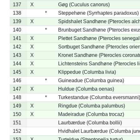
137
X
Gøg (Cuculus canorus)
138
*
Steppehøne (Syrrhaptes paradoxus)
139
X
Spidshalet Sandhøne (Pterocles alch
140
*
Brunbuget Sandhøne (Pterocles exus
141
X
Plettet Sandhøne (Pterocles senegal
142
X
Sortbuget Sandhøne (Pterocles orient
143
X
Kronet Sandhøne (Pterocles coronat
144
X
Lichtensteins Sandhøne (Pterocles lic
145
X
Klippedue (Columba livia)
146
*
Guineadue (Columba guinea)
147
X
Huldue (Columba oenas)
148
*
Turkestandue (Columba eversmanni
149
X
Ringdue (Columba palumbus)
150
X
Madeiradue (Columba trocaz)
151
Laurbærdue (Columba bollii)
152
Hvidhalet Laurbærdue (Columba jun
153
X
Turteldue (Streptopelia turtur)