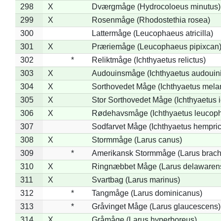
298
X
Dværgmåge (Hydrocoloeus minutus)
299
X
Rosenmåge (Rhodostethia rosea)
300
Lattermåge (Leucophaeus atricilla)
301
X
Præriemåge (Leucophaeus pipixcan
302
*
Reliktmåge (Ichthyaetus relictus)
303
X
Audouinsmåge (Ichthyaetus audouini
304
X
Sorthovedet Måge (Ichthyaetus mela
305
X
Stor Sorthovedet Måge (Ichthyaetus 
306
X
Rødehavsmåge (Ichthyaetus leucop
307
Sodfarvet Måge (Ichthyaetus hempric
308
X
Stormmåge (Larus canus)
309
*
Amerikansk Stormmåge (Larus brach
310
X
Ringnæbbet Måge (Larus delawarens
311
X
Svartbag (Larus marinus)
312
*
Tangmåge (Larus dominicanus)
313
*
Gråvinget Måge (Larus glaucescens)
314
X
Gråmåge (Larus hyperboreus)