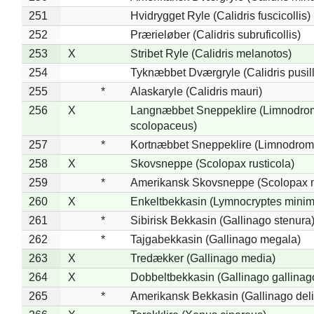
251
Hvidrygget Ryle (Calidris fuscicollis)
252
Prærieløber (Calidris subruficollis)
253
X
Stribet Ryle (Calidris melanotos)
254
Tyknæbbet Dværgryle (Calidris pusil
255
*
Alaskaryle (Calidris mauri)
256
X
Langnæbbet Sneppeklire (Limnodro
scolopaceus)
257
*
Kortnæbbet Sneppeklire (Limnodrom
258
X
Skovsneppe (Scolopax rusticola)
259
*
Amerikansk Skovsneppe (Scolopax m
260
X
Enkeltbekkasin (Lymnocryptes minim
261
*
Sibirisk Bekkasin (Gallinago stenura
262
*
Tajgabekkasin (Gallinago megala)
263
X
Tredækker (Gallinago media)
264
X
Dobbeltbekkasin (Gallinago gallinag
265
*
Amerikansk Bekkasin (Gallinago deli