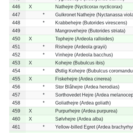
446
X
Nathejre (Nycticorax nycticorax)
447
*
Gulkronet Nathejre (Nyctanassa viol
448
*
Krabbehejre (Butorides virescens)
449
Mangrovehejre (Butorides striata)
450
X
Tophejre (Ardeola ralloides)
451
*
Rishejre (Ardeola grayii)
452
*
Vinhejre (Ardeola bacchus)
453
X
Kohejre (Bubulcus ibis)
454
*
Østlig Kohejre (Bubulcus coromandu
455
X
Fiskehejre (Ardea cinerea)
456
*
Stor Blåhejre (Ardea herodias)
457
*
Sorthovedet Hejre (Ardea melanocep
458
*
Goliathejre (Ardea goliath)
459
X
Purpurhejre (Ardea purpurea)
460
X
Sølvhejre (Ardea alba)
461
*
Yellow-billed Egret (Ardea brachyrh