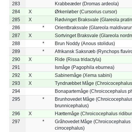
283
Krabbeæder (Dromas ardeola)
284
X
Ørkenløber (Cursorius cursor)
285
X
Rødvinget Braksvale (Glareola pratin
286
*
Orientbraksvale (Glareola maldivaru
287
X
Sortvinget Braksvale (Glareola nord
288
*
Brun Noddy (Anous stolidus)
289
*
Afrikansk Saksnæb (Rynchops flaviro
290
X
Ride (Rissa tridactyla)
291
Ismåge (Pagophila eburnea)
292
X
Sabinemåge (Xema sabini)
293
X
Tyndnæbbet Måge (Chroicocephalus
294
Bonapartemåge (Chroicocephalus ph
295
*
Brunhovedet Måge (Chroicocephalu
brunnicephalus)
296
X
Hættemåge (Chroicocephalus ridibu
297
*
Gråhovedet Måge (Chroicocephalus
cirrocephalus)