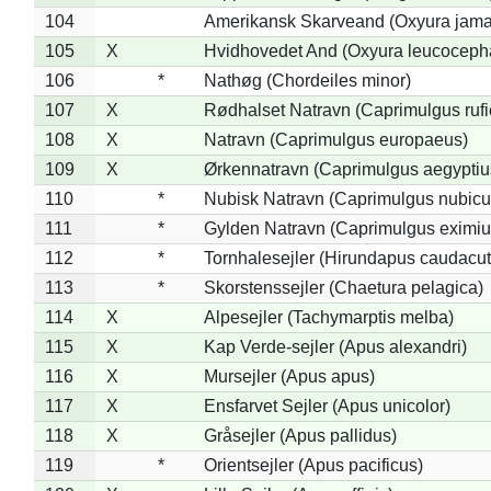
104
Amerikansk Skarveand (Oxyura jama
105
X
Hvidhovedet And (Oxyura leucoceph
106
*
Nathøg (Chordeiles minor)
107
X
Rødhalset Natravn (Caprimulgus rufic
108
X
Natravn (Caprimulgus europaeus)
109
X
Ørkennatravn (Caprimulgus aegyptiu
110
*
Nubisk Natravn (Caprimulgus nubicu
111
*
Gylden Natravn (Caprimulgus eximiu
112
*
Tornhalesejler (Hirundapus caudacut
113
*
Skorstenssejler (Chaetura pelagica)
114
X
Alpesejler (Tachymarptis melba)
115
X
Kap Verde-sejler (Apus alexandri)
116
X
Mursejler (Apus apus)
117
X
Ensfarvet Sejler (Apus unicolor)
118
X
Gråsejler (Apus pallidus)
119
*
Orientsejler (Apus pacificus)