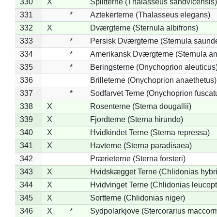
330
X
Splitterne (Thalasseus sandvicensis)
331
*
Aztekerterne (Thalasseus elegans)
332
X
Dværgterne (Sternula albifrons)
333
*
Persisk Dværgterne (Sternula saunde
334
*
Amerikansk Dværgterne (Sternula ant
335
*
Beringsterne (Onychoprion aleuticus
336
Brilleterne (Onychoprion anaethetus)
337
*
Sodfarvet Terne (Onychoprion fuscat
338
X
Rosenterne (Sterna dougallii)
339
X
Fjordterne (Sterna hirundo)
340
X
Hvidkindet Terne (Sterna repressa)
341
X
Havterne (Sterna paradisaea)
342
Prærieterne (Sterna forsteri)
343
X
Hvidskægget Terne (Chlidonias hybr
344
X
Hvidvinget Terne (Chlidonias leucopt
345
X
Sortterne (Chlidonias niger)
346
X
*
Sydpolarkjove (Stercorarius maccorm