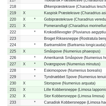
217
*
Tibetansk Præstekrave (Charadrius at
218
Ørkenpræstekrave (Charadrius lesche
219
X
Kaspisk Præstekrave (Charadrius asi
220
X
*
Gobipræstekrave (Charadrius veredu
221
X
Pomeransfugl (Charadrius morinellu
222
*
Krokodillevogter (Pluvianus aegyptiu
223
Broget Riksesneppe (Rostratula ben
224
*
Bartramsklire (Bartramia longicauda)
225
X
Småspove (Numenius phaeopus)
226
*
Amerikansk Småspove (Numenius h
227
X
*
Dværgspove (Numenius minutus)
228
*
Eskimospove (Numenius borealis)
229
*
Tyndnæbbet Spove (Numenius tenuiro
230
X
Storspove (Numenius arquata)
231
X
Lille Kobbersneppe (Limosa lapponi
232
X
Stor Kobbersneppe (Limosa limosa)
233
*
Canadisk Kobbersneppe (Limosa ha