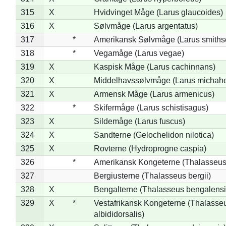
315
X
Hvidvinget Måge (Larus glaucoides)
316
X
Sølvmåge (Larus argentatus)
317
*
Amerikansk Sølvmåge (Larus smiths
318
*
Vegamåge (Larus vegae)
319
X
Kaspisk Måge (Larus cachinnans)
320
X
Middelhavssølvmåge (Larus michahel
321
X
Armensk Måge (Larus armenicus)
322
*
Skifermåge (Larus schistisagus)
323
X
Sildemåge (Larus fuscus)
324
X
Sandterne (Gelochelidon nilotica)
325
X
Rovterne (Hydroprogne caspia)
326
*
Amerikansk Kongeterne (Thalasseu
327
Bergiusterne (Thalasseus bergii)
328
X
Bengalterne (Thalasseus bengalensi
329
X
*
Vestafrikansk Kongeterne (Thalasse
albididorsalis)