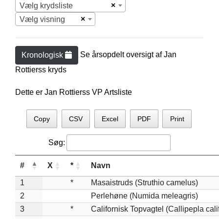
×
Vælg krydsliste
×
Vælg visning
Se årsopdelt oversigt af
Jan
Kronologisk
Rottiers
s kryds
Dette er Jan Rottierss VP Artsliste
Copy
CSV
Excel
PDF
Print
Søg:
#
X
*
Navn
1
*
Masaistruds (Struthio camelus)
2
Perlehøne (Numida meleagris)
3
*
Californisk Topvagtel (Callipepla cali