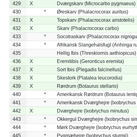
429
X
Dværgskarv (Microcarbo pygmaeus)
430
*
Øreskarv (Phalacrocorax auritus)
431
X
Topskarv (Phalacrocorax aristotelis)
432
X
Skarv (Phalacrocorax carbo)
433
*
Socotraskarv (Phalacrocorax nigrogul
434
*
Afrikansk Slangehalsfugl (Anhinga ru
435
Hellig Ibis (Threskiornis aethiopicus)
436
X
Eremitibis (Geronticus eremita)
437
X
Sort Ibis (Plegadis falcinellus)
438
X
Skestork (Platalea leucorodia)
439
X
Rørdrum (Botaurus stellaris)
440
*
Amerikansk Rørdrum (Botaurus lenti
441
*
Amerikansk Dværghejre (Ixobrychus e
442
X
Dværghejre (Ixobrychus minutus)
443
*
Okkergul Dværghejre (Ixobrychus sin
444
*
Mørk Dværghejre (Ixobrychus eurhy
445
*
Pygmæhejre (Ixobrychus sturmii)