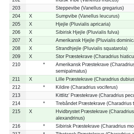
203
Steppevibe (Vanellus gregarius)
204
X
Sumpvibe (Vanellus leucurus)
205
X
Hjejle (Pluvialis apricaria)
206
X
Sibirisk Hjejle (Pluvialis fulva)
207
X
Amerikansk Hjejle (Pluvialis dominic
208
X
Strandhjejle (Pluvialis squatarola)
209
X
Stor Præstekrave (Charadrius hiaticu
210
*
Amerikansk Præstekrave (Charadriu
semipalmatus)
211
X
Lille Præstekrave (Charadrius dubius
212
*
Kildire (Charadrius vociferus)
213
Kittlitz' Præstekrave (Charadrius pec
214
*
Trebåndet Præstekrave (Charadrius tr
215
X
Hvidbrystet Præstekrave (Charadrius
alexandrinus)
216
*
Sibirisk Præstekrave (Charadrius mo