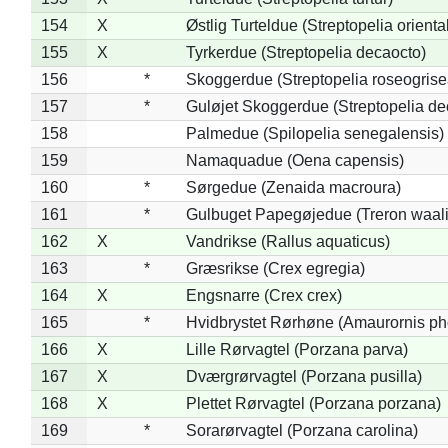
154
X
Østlig Turteldue (Streptopelia oriental
155
X
Tyrkerdue (Streptopelia decaocto)
156
*
Skoggerdue (Streptopelia roseogrise
157
*
Guløjet Skoggerdue (Streptopelia de
158
Palmedue (Spilopelia senegalensis)
159
Namaquadue (Oena capensis)
160
*
Sørgedue (Zenaida macroura)
161
*
Gulbuget Papegøjedue (Treron waali
162
X
Vandrikse (Rallus aquaticus)
163
*
Græsrikse (Crex egregia)
164
X
Engsnarre (Crex crex)
165
*
Hvidbrystet Rørhøne (Amaurornis ph
166
X
Lille Rørvagtel (Porzana parva)
167
X
Dværgrørvagtel (Porzana pusilla)
168
X
Plettet Rørvagtel (Porzana porzana)
169
*
Sorarørvagtel (Porzana carolina)