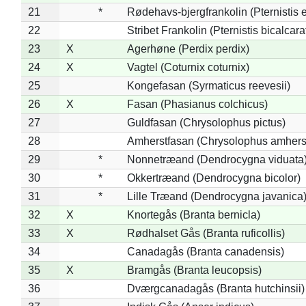
21
*
Rødehavs-bjergfrankolin (Pternistis e
22
Stribet Frankolin (Pternistis bicalcara
23
X
Agerhøne (Perdix perdix)
24
X
Vagtel (Coturnix coturnix)
25
Kongefasan (Syrmaticus reevesii)
26
X
Fasan (Phasianus colchicus)
27
Guldfasan (Chrysolophus pictus)
28
Amherstfasan (Chrysolophus amhers
29
*
Nonnetræand (Dendrocygna viduata
30
*
Okkertræand (Dendrocygna bicolor)
31
*
Lille Træand (Dendrocygna javanica
32
X
Knortegås (Branta bernicla)
33
X
Rødhalset Gås (Branta ruficollis)
34
Canadagås (Branta canadensis)
35
X
Bramgås (Branta leucopsis)
36
Dværgcanadagås (Branta hutchinsii)