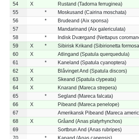
54
X
Rustand (Tadorna ferruginea)
55
*
Moskusand (Cairina moschata)
56
*
Brudeand (Aix sponsa)
57
Mandarinand (Aix galericulata)
58
*
Indisk Dværgand (Nettapus coroman
59
X
*
Sibirisk Krikand (Sibirionetta formosa
60
X
Atlingand (Spatula querquedula)
61
*
Kaneland (Spatula cyanoptera)
62
X
Blåvinget And (Spatula discors)
63
X
Skeand (Spatula clypeata)
64
X
Knarand (Mareca strepera)
65
*
Segland (Mareca falcata)
66
X
Pibeand (Mareca penelope)
67
Amerikansk Pibeand (Mareca americ
68
X
Gråand (Anas platyrhynchos)
69
Sortbrun And (Anas rubripes)
70
*
Kapand (Anas capensis)