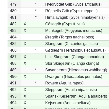
479
*
Hvidrygget Grib (Gyps africanus)
480
*
Rüppells Grib (Gyps rueppelli)
481
*
Himalayagrib (Gyps himalayensis)
482
X
Gåsegrib (Gyps fulvus)
483
X
Munkegrib (Aegypius monachus)
484
Øregrib (Torgos tracheliotos)
485
X
Slangeørn (Circaetus gallicus)
486
*
Gøglerørn (Terathopius ecaudatus)
487
X
Lille Skrigeørn (Clanga pomarina)
488
X
Stor Skrigeørn (Clanga clanga)
489
*
Savanneørn (Hieraaetus wahlbergi)
490
X
Dværgørn (Hieraaetus pennatus)
491
*
Rovørn (Aquila rapax)
492
X
Steppeørn (Aquila nipalensis)
493
X
Spansk Kejserørn (Aquila adalberti)
494
X
Kejserørn (Aquila heliaca)