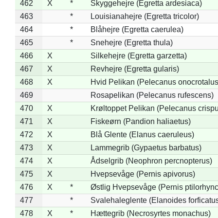
462
X
*
Skyggehejre (Egretta ardesiaca)
463
*
Louisianahejre (Egretta tricolor)
464
*
Blåhejre (Egretta caerulea)
465
*
Snehejre (Egretta thula)
466
X
Silkehejre (Egretta garzetta)
467
X
Revhejre (Egretta gularis)
468
X
Hvid Pelikan (Pelecanus onocrotalus
469
Rosapelikan (Pelecanus rufescens)
470
X
Krøltoppet Pelikan (Pelecanus crisp
471
X
Fiskeørn (Pandion haliaetus)
472
X
Blå Glente (Elanus caeruleus)
473
X
Lammegrib (Gypaetus barbatus)
474
X
Ådselgrib (Neophron percnopterus)
475
X
Hvepsevåge (Pernis apivorus)
476
X
*
Østlig Hvepsevåge (Pernis ptilorhyn
477
*
Svalehaleglente (Elanoides forficatu
478
X
*
Hættegrib (Necrosyrtes monachus)