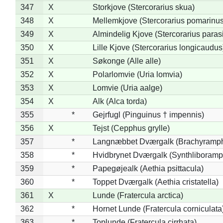
347
X
Storkjove (Stercorarius skua)
348
X
Mellemkjove (Stercorarius pomarinus
349
X
Almindelig Kjove (Stercorarius parasi
350
X
Lille Kjove (Stercorarius longicaudus
351
X
Søkonge (Alle alle)
352
X
Polarlomvie (Uria lomvia)
353
X
Lomvie (Uria aalge)
354
X
Alk (Alca torda)
355
*
Gejrfugl (Pinguinus † impennis)
356
X
Tejst (Cepphus grylle)
357
*
Langnæbbet Dværgalk (Brachyramph
358
*
Hvidbrynet Dværgalk (Synthliboramp
359
*
Papegøjealk (Aethia psittacula)
360
*
Toppet Dværgalk (Aethia cristatella)
361
X
Lunde (Fratercula arctica)
362
*
Hornet Lunde (Fratercula corniculata
363
*
Toplunde (Fratercula cirrhata)