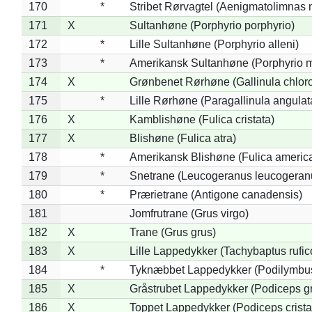
170
*
Stribet Rørvagtel (Aenigmatolimnas 
171
X
Sultanhøne (Porphyrio porphyrio)
172
*
Lille Sultanhøne (Porphyrio alleni)
173
*
Amerikansk Sultanhøne (Porphyrio m
174
X
Grønbenet Rørhøne (Gallinula chlor
175
*
Lille Rørhøne (Paragallinula angulat
176
X
Kamblishøne (Fulica cristata)
177
X
Blishøne (Fulica atra)
178
*
Amerikansk Blishøne (Fulica americ
179
*
Snetrane (Leucogeranus leucogeran
180
*
Prærietrane (Antigone canadensis)
181
Jomfrutrane (Grus virgo)
182
X
Trane (Grus grus)
183
X
Lille Lappedykker (Tachybaptus rufico
184
*
Tyknæbbet Lappedykker (Podilymbu
185
X
Gråstrubet Lappedykker (Podiceps g
186
X
Toppet Lappedykker (Podiceps crista