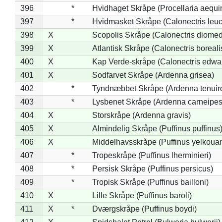
396
*
Hvidhaget Skråpe (Procellaria aequin
397
*
Hvidmasket Skråpe (Calonectris leu
398
X
Scopolis Skråpe (Calonectris diome
399
X
Atlantisk Skråpe (Calonectris boreali
400
X
Kap Verde-skråpe (Calonectris edwar
401
X
Sodfarvet Skråpe (Ardenna grisea)
402
*
Tyndnæbbet Skråpe (Ardenna tenuiro
403
*
Lysbenet Skråpe (Ardenna carneipes
404
X
Storskråpe (Ardenna gravis)
405
X
Almindelig Skråpe (Puffinus puffinus
406
X
Middelhavsskråpe (Puffinus yelkoua
407
*
Tropeskråpe (Puffinus lherminieri)
408
*
Persisk Skråpe (Puffinus persicus)
409
*
Tropisk Skråpe (Puffinus bailloni)
410
X
Lille Skråpe (Puffinus baroli)
411
X
*
Dværgskråpe (Puffinus boydi)