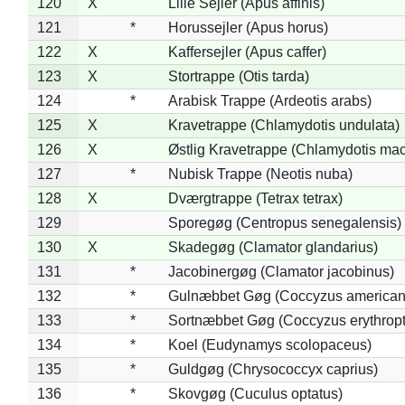
120
X
Lille Sejler (Apus affinis)
121
*
Horussejler (Apus horus)
122
X
Kaffersejler (Apus caffer)
123
X
Stortrappe (Otis tarda)
124
*
Arabisk Trappe (Ardeotis arabs)
125
X
Kravetrappe (Chlamydotis undulata)
126
X
Østlig Kravetrappe (Chlamydotis mac
127
*
Nubisk Trappe (Neotis nuba)
128
X
Dværgtrappe (Tetrax tetrax)
129
Sporegøg (Centropus senegalensis)
130
X
Skadegøg (Clamator glandarius)
131
*
Jacobinergøg (Clamator jacobinus)
132
*
Gulnæbbet Gøg (Coccyzus american
133
*
Sortnæbbet Gøg (Coccyzus erythrop
134
*
Koel (Eudynamys scolopaceus)
135
*
Guldgøg (Chrysococcyx caprius)
136
*
Skovgøg (Cuculus optatus)