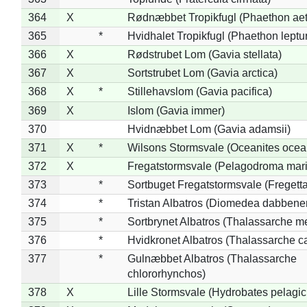
364
X
Rødnæbbet Tropikfugl (Phaethon ae
365
*
Hvidhalet Tropikfugl (Phaethon leptu
366
X
Rødstrubet Lom (Gavia stellata)
367
X
Sortstrubet Lom (Gavia arctica)
368
X
*
Stillehavslom (Gavia pacifica)
369
X
Islom (Gavia immer)
370
Hvidnæbbet Lom (Gavia adamsii)
371
X
*
Wilsons Stormsvale (Oceanites ocea
372
X
Fregatstormsvale (Pelagodroma mar
373
*
Sortbuget Fregatstormsvale (Fregetta
374
*
Tristan Albatros (Diomedea dabbene
375
*
Sortbrynet Albatros (Thalassarche m
376
*
Hvidkronet Albatros (Thalassarche c
377
*
Gulnæbbet Albatros (Thalassarche
chlororhynchos)
378
X
Lille Stormsvale (Hydrobates pelagic