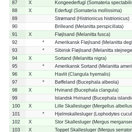
87
X
Kongeederfugl (Somateria spectabili
88
X
Ederfugl (Somateria mollissima)
89
Strømand (Histrionicus histrionicus)
90
Brilleand (Melanitta perspicillata)
91
X
Fløjlsand (Melanitta fusca)
92
*
Amerikansk Fløjlsand (Melanitta deg
93
*
Sibirisk Fløjlsand (Melanitta stejnege
94
X
Sortand (Melanitta nigra)
95
*
Amerikansk Sortand (Melanitta amer
96
X
Havlit (Clangula hyemalis)
97
*
Bøffeland (Bucephala albeola)
98
X
Hvinand (Bucephala clangula)
99
Islandsk Hvinand (Bucephala islandi
100
X
Lille Skallesluger (Mergellus albellus
101
*
Hjelmskallesluger (Lophodytes cucul
102
X
Stor Skallesluger (Mergus merganser
103
X
Toppet Skallesluger (Mergus serrator