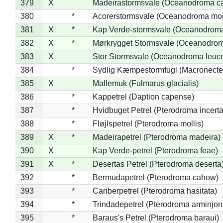
379
X
Madeirastormsvale (Oceanodroma ca
380
*
Acorerstormsvale (Oceanodroma mon
381
X
*
Kap Verde-stormsvale (Oceanodroma
382
X
*
Mørkrygget Stormsvale (Oceanodrom
383
X
Stor Stormsvale (Oceanodroma leuc
384
*
Sydlig Kæmpestormfugl (Macronecte
385
X
Mallemuk (Fulmarus glacialis)
386
*
Kappetrel (Daption capense)
387
*
Hvidbuget Petrel (Pterodroma incerta
388
*
Fløjlspetrel (Pterodroma mollis)
389
X
*
Madeirapetrel (Pterodroma madeira)
390
X
Kap Verde-petrel (Pterodroma feae)
391
X
*
Desertas Petrel (Pterodroma deserta
392
*
Bermudapetrel (Pterodroma cahow)
393
*
Cariberpetrel (Pterodroma hasitata)
394
*
Trindadepetrel (Pterodroma arminjon
395
*
Baraus's Petrel (Pterodroma baraui)