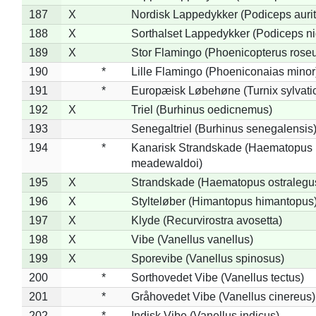
187
X
Nordisk Lappedykker (Podiceps aurit
188
X
Sorthalset Lappedykker (Podiceps nig
189
X
Stor Flamingo (Phoenicopterus rose
190
*
Lille Flamingo (Phoeniconaias minor
191
*
Europæisk Løbehøne (Turnix sylvati
192
X
Triel (Burhinus oedicnemus)
193
Senegaltriel (Burhinus senegalensis
194
*
Kanarisk Strandskade (Haematopus
meadewaldoi)
195
X
Strandskade (Haematopus ostralegu
196
X
Stylteløber (Himantopus himantopus
197
X
Klyde (Recurvirostra avosetta)
198
X
Vibe (Vanellus vanellus)
199
X
Sporevibe (Vanellus spinosus)
200
*
Sorthovedet Vibe (Vanellus tectus)
201
*
Gråhovedet Vibe (Vanellus cinereus)
202
*
Indisk Vibe (Vanellus indicus)