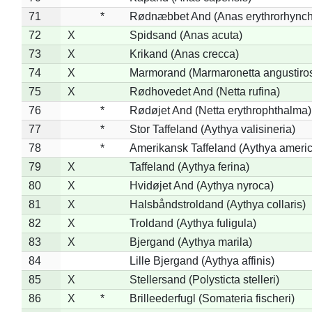
71
*
Rødnæbbet And (Anas erythrorhynch
72
X
Spidsand (Anas acuta)
73
X
Krikand (Anas crecca)
74
X
Marmorand (Marmaronetta angustirost
75
X
Rødhovedet And (Netta rufina)
76
*
Rødøjet And (Netta erythrophthalma)
77
*
Stor Taffeland (Aythya valisineria)
78
*
Amerikansk Taffeland (Aythya ameri
79
X
Taffeland (Aythya ferina)
80
X
Hvidøjet And (Aythya nyroca)
81
X
Halsbåndstroldand (Aythya collaris)
82
X
Troldand (Aythya fuligula)
83
X
Bjergand (Aythya marila)
84
Lille Bjergand (Aythya affinis)
85
X
Stellersand (Polysticta stelleri)
86
X
*
Brilleederfugl (Somateria fischeri)