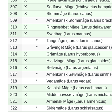
306
X
Rødehavsmåge (Ichthyaetus leucop
307
X
Sodfarvet Måge (Ichthyaetus hempric
308
X
Stormmåge (Larus canus)
309
*
Amerikansk Stormmåge (Larus brach
310
X
Ringnæbbet Måge (Larus delawarens
311
X
Svartbag (Larus marinus)
312
*
Tangmåge (Larus dominicanus)
313
*
Gråvinget Måge (Larus glaucescens)
314
X
Gråmåge (Larus hyperboreus)
315
X
Hvidvinget Måge (Larus glaucoides)
316
X
Sølvmåge (Larus argentatus)
317
*
Amerikansk Sølvmåge (Larus smiths
318
*
Vegamåge (Larus vegae)
319
X
Kaspisk Måge (Larus cachinnans)
320
X
Middelhavssølvmåge (Larus michahel
321
X
Armensk Måge (Larus armenicus)
322
*
Skifermåge (Larus schistisagus)