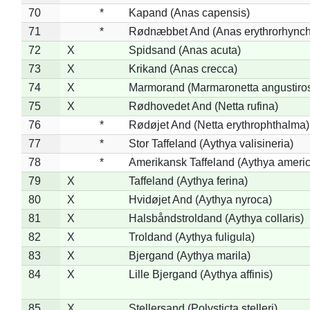
70
*
Kapand (Anas capensis)
71
*
Rødnæbbet And (Anas erythrorhynch
72
X
Spidsand (Anas acuta)
73
X
Krikand (Anas crecca)
74
X
Marmorand (Marmaronetta angustirost
75
X
Rødhovedet And (Netta rufina)
76
*
Rødøjet And (Netta erythrophthalma)
77
*
Stor Taffeland (Aythya valisineria)
78
*
Amerikansk Taffeland (Aythya ameri
79
X
Taffeland (Aythya ferina)
80
X
Hvidøjet And (Aythya nyroca)
81
X
Halsbåndstroldand (Aythya collaris)
82
X
Troldand (Aythya fuligula)
83
X
Bjergand (Aythya marila)
84
X
Lille Bjergand (Aythya affinis)
85
X
Stellersand (Polysticta stelleri)