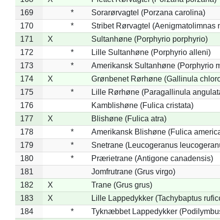
169
*
Sorarørvagtel (Porzana carolina)
170
*
Stribet Rørvagtel (Aenigmatolimnas 
171
X
Sultanhøne (Porphyrio porphyrio)
172
*
Lille Sultanhøne (Porphyrio alleni)
173
*
Amerikansk Sultanhøne (Porphyrio m
174
X
Grønbenet Rørhøne (Gallinula chlor
175
*
Lille Rørhøne (Paragallinula angulat
176
Kamblishøne (Fulica cristata)
177
X
Blishøne (Fulica atra)
178
*
Amerikansk Blishøne (Fulica americ
179
*
Snetrane (Leucogeranus leucogeran
180
*
Prærietrane (Antigone canadensis)
181
Jomfrutrane (Grus virgo)
182
X
Trane (Grus grus)
183
X
Lille Lappedykker (Tachybaptus rufico
184
*
Tyknæbbet Lappedykker (Podilymbu