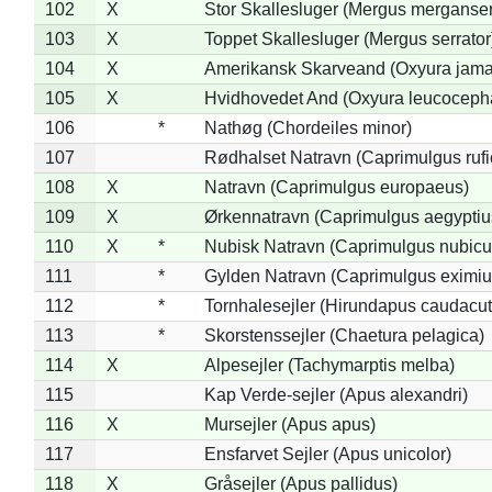
102
X
Stor Skallesluger (Mergus merganser
103
X
Toppet Skallesluger (Mergus serrator
104
X
Amerikansk Skarveand (Oxyura jama
105
X
Hvidhovedet And (Oxyura leucoceph
106
*
Nathøg (Chordeiles minor)
107
Rødhalset Natravn (Caprimulgus rufic
108
X
Natravn (Caprimulgus europaeus)
109
X
Ørkennatravn (Caprimulgus aegyptiu
110
X
*
Nubisk Natravn (Caprimulgus nubicu
111
*
Gylden Natravn (Caprimulgus eximiu
112
*
Tornhalesejler (Hirundapus caudacut
113
*
Skorstenssejler (Chaetura pelagica)
114
X
Alpesejler (Tachymarptis melba)
115
Kap Verde-sejler (Apus alexandri)
116
X
Mursejler (Apus apus)
117
Ensfarvet Sejler (Apus unicolor)
118
X
Gråsejler (Apus pallidus)