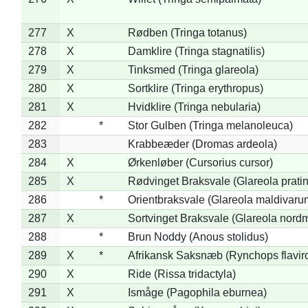
277
X
Rødben (Tringa totanus)
278
X
Damklire (Tringa stagnatilis)
279
X
Tinksmed (Tringa glareola)
280
X
Sortklire (Tringa erythropus)
281
X
Hvidklire (Tringa nebularia)
282
*
Stor Gulben (Tringa melanoleuca)
283
Krabbeæder (Dromas ardeola)
284
X
Ørkenløber (Cursorius cursor)
285
X
Rødvinget Braksvale (Glareola pratin
286
*
Orientbraksvale (Glareola maldivaru
287
X
Sortvinget Braksvale (Glareola nord
288
*
Brun Noddy (Anous stolidus)
289
X
*
Afrikansk Saksnæb (Rynchops flaviro
290
X
Ride (Rissa tridactyla)
291
X
Ismåge (Pagophila eburnea)