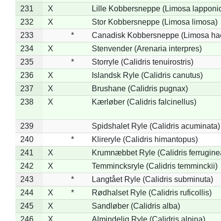
231
X
Lille Kobbersneppe (Limosa lapponi
232
X
Stor Kobbersneppe (Limosa limosa)
233
*
Canadisk Kobbersneppe (Limosa ha
234
X
Stenvender (Arenaria interpres)
235
*
Storryle (Calidris tenuirostris)
236
X
Islandsk Ryle (Calidris canutus)
237
X
Brushane (Calidris pugnax)
238
X
Kærløber (Calidris falcinellus)
239
Spidshalet Ryle (Calidris acuminata)
240
*
Klireryle (Calidris himantopus)
241
X
Krumnæbbet Ryle (Calidris ferrugine
242
X
Temmincksryle (Calidris temminckii)
243
*
Langtået Ryle (Calidris subminuta)
244
X
*
Rødhalset Ryle (Calidris ruficollis)
245
X
Sandløber (Calidris alba)
246
X
Almindelig Ryle (Calidris alpina)