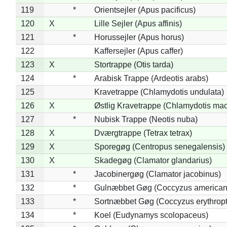
119
*
Orientsejler (Apus pacificus)
120
X
Lille Sejler (Apus affinis)
121
*
Horussejler (Apus horus)
122
Kaffersejler (Apus caffer)
123
X
Stortrappe (Otis tarda)
124
*
Arabisk Trappe (Ardeotis arabs)
125
Kravetrappe (Chlamydotis undulata)
126
X
Østlig Kravetrappe (Chlamydotis mac
127
*
Nubisk Trappe (Neotis nuba)
128
X
Dværgtrappe (Tetrax tetrax)
129
X
Sporegøg (Centropus senegalensis)
130
X
Skadegøg (Clamator glandarius)
131
*
Jacobinergøg (Clamator jacobinus)
132
*
Gulnæbbet Gøg (Coccyzus american
133
*
Sortnæbbet Gøg (Coccyzus erythrop
134
*
Koel (Eudynamys scolopaceus)