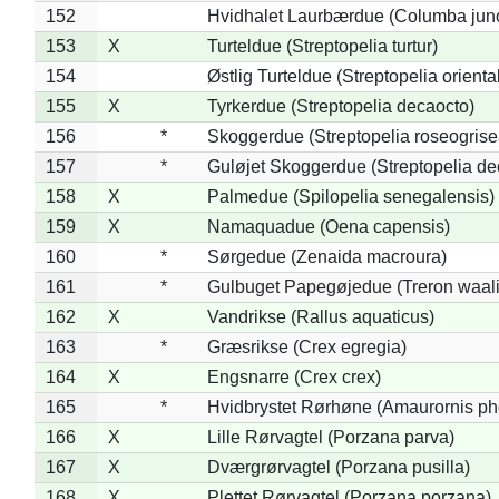
152
Hvidhalet Laurbærdue (Columba jun
153
X
Turteldue (Streptopelia turtur)
154
Østlig Turteldue (Streptopelia oriental
155
X
Tyrkerdue (Streptopelia decaocto)
156
*
Skoggerdue (Streptopelia roseogrise
157
*
Guløjet Skoggerdue (Streptopelia de
158
X
Palmedue (Spilopelia senegalensis)
159
X
Namaquadue (Oena capensis)
160
*
Sørgedue (Zenaida macroura)
161
*
Gulbuget Papegøjedue (Treron waali
162
X
Vandrikse (Rallus aquaticus)
163
*
Græsrikse (Crex egregia)
164
X
Engsnarre (Crex crex)
165
*
Hvidbrystet Rørhøne (Amaurornis ph
166
X
Lille Rørvagtel (Porzana parva)
167
X
Dværgrørvagtel (Porzana pusilla)
168
X
Plettet Rørvagtel (Porzana porzana)