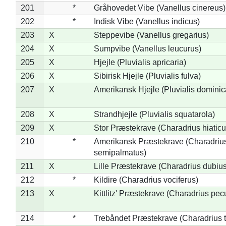
201
*
Gråhovedet Vibe (Vanellus cinereus)
202
*
Indisk Vibe (Vanellus indicus)
203
X
Steppevibe (Vanellus gregarius)
204
X
Sumpvibe (Vanellus leucurus)
205
X
Hjejle (Pluvialis apricaria)
206
X
Sibirisk Hjejle (Pluvialis fulva)
207
X
Amerikansk Hjejle (Pluvialis dominic
208
X
Strandhjejle (Pluvialis squatarola)
209
X
Stor Præstekrave (Charadrius hiaticu
210
*
Amerikansk Præstekrave (Charadriu
semipalmatus)
211
X
Lille Præstekrave (Charadrius dubius
212
*
Kildire (Charadrius vociferus)
213
X
Kittlitz' Præstekrave (Charadrius pec
214
*
Trebåndet Præstekrave (Charadrius tr