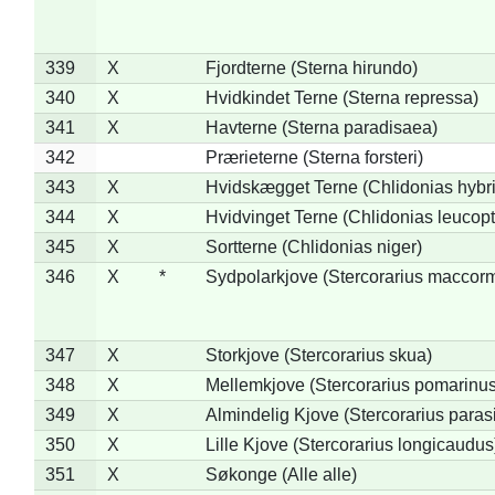
339
X
Fjordterne (Sterna hirundo)
340
X
Hvidkindet Terne (Sterna repressa)
341
X
Havterne (Sterna paradisaea)
342
Prærieterne (Sterna forsteri)
343
X
Hvidskægget Terne (Chlidonias hybr
344
X
Hvidvinget Terne (Chlidonias leucopt
345
X
Sortterne (Chlidonias niger)
346
X
*
Sydpolarkjove (Stercorarius maccorm
347
X
Storkjove (Stercorarius skua)
348
X
Mellemkjove (Stercorarius pomarinus
349
X
Almindelig Kjove (Stercorarius parasi
350
X
Lille Kjove (Stercorarius longicaudus
351
X
Søkonge (Alle alle)