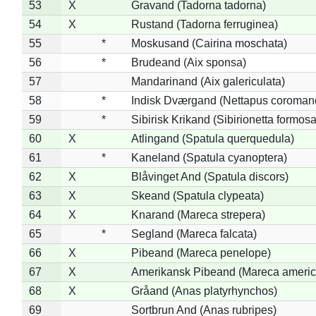
53
X
Gravand (Tadorna tadorna)
54
X
Rustand (Tadorna ferruginea)
55
*
Moskusand (Cairina moschata)
56
*
Brudeand (Aix sponsa)
57
Mandarinand (Aix galericulata)
58
*
Indisk Dværgand (Nettapus coroman
59
*
Sibirisk Krikand (Sibirionetta formosa
60
X
Atlingand (Spatula querquedula)
61
*
Kaneland (Spatula cyanoptera)
62
X
Blåvinget And (Spatula discors)
63
X
Skeand (Spatula clypeata)
64
X
Knarand (Mareca strepera)
65
*
Segland (Mareca falcata)
66
X
Pibeand (Mareca penelope)
67
X
Amerikansk Pibeand (Mareca americ
68
X
Gråand (Anas platyrhynchos)
69
Sortbrun And (Anas rubripes)