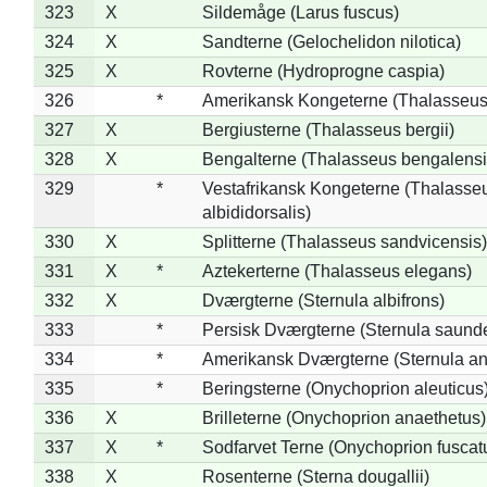
323
X
Sildemåge (Larus fuscus)
324
X
Sandterne (Gelochelidon nilotica)
325
X
Rovterne (Hydroprogne caspia)
326
*
Amerikansk Kongeterne (Thalasseu
327
X
Bergiusterne (Thalasseus bergii)
328
X
Bengalterne (Thalasseus bengalensi
329
*
Vestafrikansk Kongeterne (Thalasse
albididorsalis)
330
X
Splitterne (Thalasseus sandvicensis)
331
X
*
Aztekerterne (Thalasseus elegans)
332
X
Dværgterne (Sternula albifrons)
333
*
Persisk Dværgterne (Sternula saunde
334
*
Amerikansk Dværgterne (Sternula ant
335
*
Beringsterne (Onychoprion aleuticus
336
X
Brilleterne (Onychoprion anaethetus)
337
X
*
Sodfarvet Terne (Onychoprion fuscat
338
X
Rosenterne (Sterna dougallii)