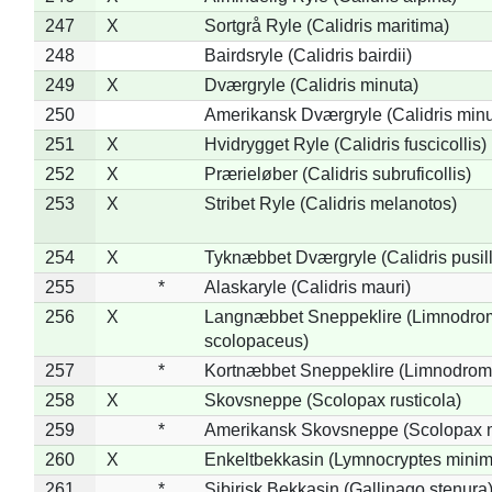
247
X
Sortgrå Ryle (Calidris maritima)
248
Bairdsryle (Calidris bairdii)
249
X
Dværgryle (Calidris minuta)
250
Amerikansk Dværgryle (Calidris minut
251
X
Hvidrygget Ryle (Calidris fuscicollis)
252
X
Prærieløber (Calidris subruficollis)
253
X
Stribet Ryle (Calidris melanotos)
254
X
Tyknæbbet Dværgryle (Calidris pusil
255
*
Alaskaryle (Calidris mauri)
256
X
Langnæbbet Sneppeklire (Limnodro
scolopaceus)
257
*
Kortnæbbet Sneppeklire (Limnodrom
258
X
Skovsneppe (Scolopax rusticola)
259
*
Amerikansk Skovsneppe (Scolopax m
260
X
Enkeltbekkasin (Lymnocryptes minim
261
*
Sibirisk Bekkasin (Gallinago stenura