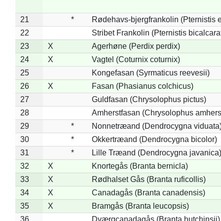
21
*
Rødehavs-bjergfrankolin (Pternistis e
22
Stribet Frankolin (Pternistis bicalcara
23
X
Agerhøne (Perdix perdix)
24
X
Vagtel (Coturnix coturnix)
25
Kongefasan (Syrmaticus reevesii)
26
X
Fasan (Phasianus colchicus)
27
Guldfasan (Chrysolophus pictus)
28
Amherstfasan (Chrysolophus amhers
29
*
Nonnetræand (Dendrocygna viduata
30
*
Okkertræand (Dendrocygna bicolor)
31
*
Lille Træand (Dendrocygna javanica
32
X
Knortegås (Branta bernicla)
33
X
Rødhalset Gås (Branta ruficollis)
34
X
Canadagås (Branta canadensis)
35
X
Bramgås (Branta leucopsis)
36
Dværgcanadagås (Branta hutchinsii)