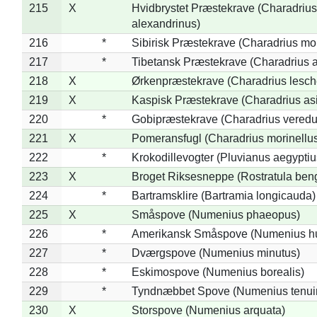
215
X
Hvidbrystet Præstekrave (Charadrius
alexandrinus)
216
*
Sibirisk Præstekrave (Charadrius mo
217
*
Tibetansk Præstekrave (Charadrius at
218
X
Ørkenpræstekrave (Charadrius lesche
219
X
Kaspisk Præstekrave (Charadrius asi
220
*
Gobipræstekrave (Charadrius veredu
221
X
Pomeransfugl (Charadrius morinellu
222
*
Krokodillevogter (Pluvianus aegyptiu
223
X
Broget Riksesneppe (Rostratula ben
224
*
Bartramsklire (Bartramia longicauda)
225
X
Småspove (Numenius phaeopus)
226
*
Amerikansk Småspove (Numenius h
227
*
Dværgspove (Numenius minutus)
228
*
Eskimospove (Numenius borealis)
229
*
Tyndnæbbet Spove (Numenius tenuiro
230
X
Storspove (Numenius arquata)