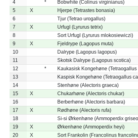
4
*
Bobwhite (Colinus virginianus)
5
X
Hjerpe (Tetrastes bonasia)
6
Tjur (Tetrao urogallus)
7
X
Urfugl (Lyrurus tetrix)
8
Sort Urfugl (Lyrurus mlokosiewiczi)
9
X
Fjeldrype (Lagopus muta)
10
Dalrype (Lagopus lagopus)
11
Skotsk Dalrype (Lagopus scotica)
12
*
Kaukasisk Kongehøne (Tetraogallus 
13
Kaspisk Kongehøne (Tetraogallus ca
14
Stenhøne (Alectoris graeca)
15
X
Chukarhøne (Alectoris chukar)
16
Berberhøne (Alectoris barbara)
17
X
Rødhøne (Alectoris rufa)
18
Si-si Ørkenhøne (Ammoperdix griseo
19
X
Ørkenhøne (Ammoperdix heyi)
20
X
Sort Frankolin (Francolinus francolin