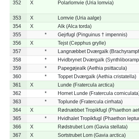
352
X
Polarlomvie (Uria lomvia)
353
X
Lomvie (Uria aalge)
354
X
Alk (Alca torda)
355
*
Gejrfugl (Pinguinus † impennis)
356
X
Tejst (Cepphus grylle)
357
*
Langnæbbet Dværgalk (Brachyramph
358
*
Hvidbrynet Dværgalk (Synthliboramp
359
*
Papegøjealk (Aethia psittacula)
360
*
Toppet Dværgalk (Aethia cristatella)
361
X
Lunde (Fratercula arctica)
362
*
Hornet Lunde (Fratercula corniculata
363
*
Toplunde (Fratercula cirrhata)
364
X
Rødnæbbet Tropikfugl (Phaethon ae
365
*
Hvidhalet Tropikfugl (Phaethon leptu
366
X
Rødstrubet Lom (Gavia stellata)
367
X
Sortstrubet Lom (Gavia arctica)