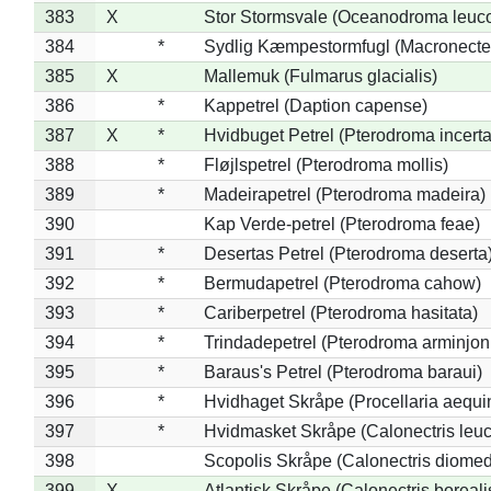
383
X
Stor Stormsvale (Oceanodroma leuc
384
*
Sydlig Kæmpestormfugl (Macronecte
385
X
Mallemuk (Fulmarus glacialis)
386
*
Kappetrel (Daption capense)
387
X
*
Hvidbuget Petrel (Pterodroma incerta
388
*
Fløjlspetrel (Pterodroma mollis)
389
*
Madeirapetrel (Pterodroma madeira)
390
Kap Verde-petrel (Pterodroma feae)
391
*
Desertas Petrel (Pterodroma deserta
392
*
Bermudapetrel (Pterodroma cahow)
393
*
Cariberpetrel (Pterodroma hasitata)
394
*
Trindadepetrel (Pterodroma arminjon
395
*
Baraus's Petrel (Pterodroma baraui)
396
*
Hvidhaget Skråpe (Procellaria aequin
397
*
Hvidmasket Skråpe (Calonectris leu
398
Scopolis Skråpe (Calonectris diome
399
X
Atlantisk Skråpe (Calonectris boreali