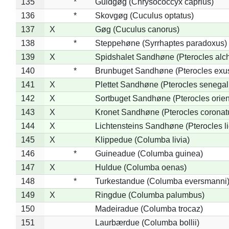
135
*
Guldgøg (Chrysococcyx caprius)
136
*
Skovgøg (Cuculus optatus)
137
X
Gøg (Cuculus canorus)
138
*
Steppehøne (Syrrhaptes paradoxus)
139
X
Spidshalet Sandhøne (Pterocles alch
140
*
Brunbuget Sandhøne (Pterocles exus
141
X
Plettet Sandhøne (Pterocles senegal
142
X
Sortbuget Sandhøne (Pterocles orient
143
X
Kronet Sandhøne (Pterocles coronat
144
X
Lichtensteins Sandhøne (Pterocles lic
145
X
Klippedue (Columba livia)
146
*
Guineadue (Columba guinea)
147
X
Huldue (Columba oenas)
148
*
Turkestandue (Columba eversmanni
149
X
Ringdue (Columba palumbus)
150
Madeiradue (Columba trocaz)
151
Laurbærdue (Columba bollii)