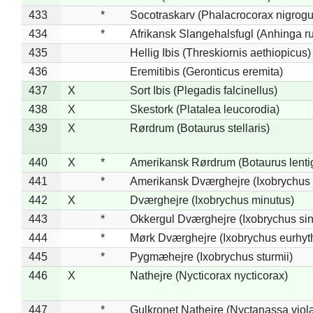
433
*
Socotraskarv (Phalacrocorax nigrogul
434
*
Afrikansk Slangehalsfugl (Anhinga ru
435
Hellig Ibis (Threskiornis aethiopicus)
436
Eremitibis (Geronticus eremita)
437
X
Sort Ibis (Plegadis falcinellus)
438
X
Skestork (Platalea leucorodia)
439
X
Rørdrum (Botaurus stellaris)
440
X
*
Amerikansk Rørdrum (Botaurus lenti
441
*
Amerikansk Dværghejre (Ixobrychus e
442
X
Dværghejre (Ixobrychus minutus)
443
*
Okkergul Dværghejre (Ixobrychus sin
444
*
Mørk Dværghejre (Ixobrychus eurhy
445
*
Pygmæhejre (Ixobrychus sturmii)
446
X
Nathejre (Nycticorax nycticorax)
447
*
Gulkronet Nathejre (Nyctanassa viol