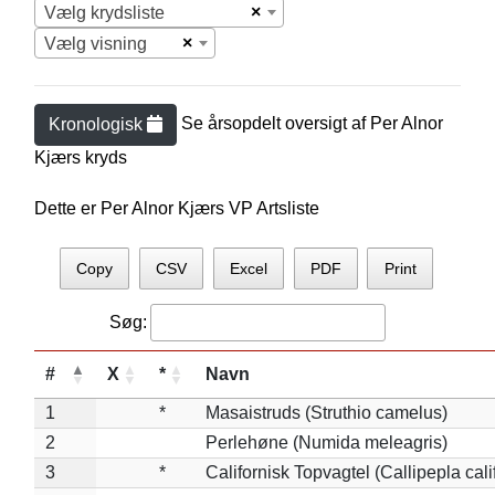
×
Vælg krydsliste
×
Vælg visning
Se årsopdelt oversigt af
Per Alnor
Kronologisk
Kjær
s kryds
Dette er Per Alnor Kjærs VP Artsliste
Copy
CSV
Excel
PDF
Print
Søg:
#
X
*
Navn
1
*
Masaistruds (Struthio camelus)
2
Perlehøne (Numida meleagris)
3
*
Californisk Topvagtel (Callipepla cali