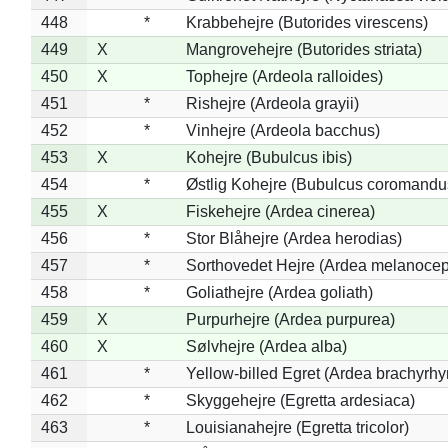
448
*
Krabbehejre (Butorides virescens)
449
X
Mangrovehejre (Butorides striata)
450
X
Tophejre (Ardeola ralloides)
451
*
Rishejre (Ardeola grayii)
452
*
Vinhejre (Ardeola bacchus)
453
X
Kohejre (Bubulcus ibis)
454
*
Østlig Kohejre (Bubulcus coromandu
455
X
Fiskehejre (Ardea cinerea)
456
*
Stor Blåhejre (Ardea herodias)
457
*
Sorthovedet Hejre (Ardea melanocep
458
*
Goliathejre (Ardea goliath)
459
X
Purpurhejre (Ardea purpurea)
460
X
Sølvhejre (Ardea alba)
461
*
Yellow-billed Egret (Ardea brachyrh
462
*
Skyggehejre (Egretta ardesiaca)
463
*
Louisianahejre (Egretta tricolor)