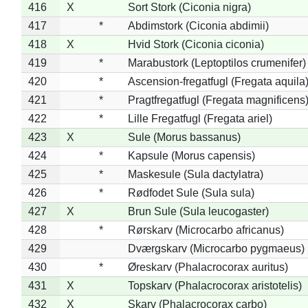
416
X
Sort Stork (Ciconia nigra)
417
*
Abdimstork (Ciconia abdimii)
418
X
Hvid Stork (Ciconia ciconia)
419
*
Marabustork (Leptoptilos crumenifer)
420
*
Ascension-fregatfugl (Fregata aquila
421
*
Pragtfregatfugl (Fregata magnificens
422
*
Lille Fregatfugl (Fregata ariel)
423
X
Sule (Morus bassanus)
424
*
Kapsule (Morus capensis)
425
*
Maskesule (Sula dactylatra)
426
*
Rødfodet Sule (Sula sula)
427
X
Brun Sule (Sula leucogaster)
428
*
Rørskarv (Microcarbo africanus)
429
Dværgskarv (Microcarbo pygmaeus)
430
*
Øreskarv (Phalacrocorax auritus)
431
X
Topskarv (Phalacrocorax aristotelis)
432
X
Skarv (Phalacrocorax carbo)