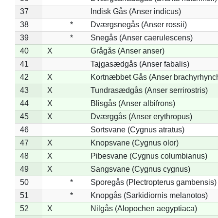
37
Indisk Gås (Anser indicus)
38
*
Dværgsnegås (Anser rossii)
39
*
Snegås (Anser caerulescens)
40
X
Grågås (Anser anser)
41
Tajgasædgås (Anser fabalis)
42
X
Kortnæbbet Gås (Anser brachyrhync
43
X
Tundrasædgås (Anser serrirostris)
44
X
Blisgås (Anser albifrons)
45
X
Dværggås (Anser erythropus)
46
Sortsvane (Cygnus atratus)
47
X
Knopsvane (Cygnus olor)
48
X
Pibesvane (Cygnus columbianus)
49
X
Sangsvane (Cygnus cygnus)
50
*
Sporegås (Plectropterus gambensis)
51
*
Knopgås (Sarkidiornis melanotos)
52
X
Nilgås (Alopochen aegyptiaca)