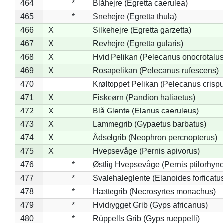
464
*
Blåhejre (Egretta caerulea)
465
*
Snehejre (Egretta thula)
466
X
Silkehejre (Egretta garzetta)
467
X
Revhejre (Egretta gularis)
468
X
Hvid Pelikan (Pelecanus onocrotalus
469
X
Rosapelikan (Pelecanus rufescens)
470
Krøltoppet Pelikan (Pelecanus crisp
471
X
Fiskeørn (Pandion haliaetus)
472
X
Blå Glente (Elanus caeruleus)
473
X
Lammegrib (Gypaetus barbatus)
474
X
Ådselgrib (Neophron percnopterus)
475
X
Hvepsevåge (Pernis apivorus)
476
*
Østlig Hvepsevåge (Pernis ptilorhyn
477
*
Svalehaleglente (Elanoides forficatu
478
*
Hættegrib (Necrosyrtes monachus)
479
*
Hvidrygget Grib (Gyps africanus)
480
*
Rüppells Grib (Gyps rueppelli)