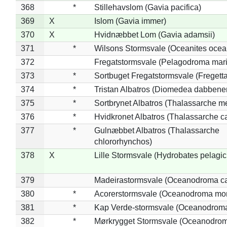
368
*
Stillehavslom (Gavia pacifica)
369
X
Islom (Gavia immer)
370
X
Hvidnæbbet Lom (Gavia adamsii)
371
*
Wilsons Stormsvale (Oceanites ocea
372
Fregatstormsvale (Pelagodroma mar
373
*
Sortbuget Fregatstormsvale (Fregetta
374
*
Tristan Albatros (Diomedea dabbene
375
*
Sortbrynet Albatros (Thalassarche m
376
*
Hvidkronet Albatros (Thalassarche c
377
*
Gulnæbbet Albatros (Thalassarche
chlororhynchos)
378
X
Lille Stormsvale (Hydrobates pelagic
379
Madeirastormsvale (Oceanodroma ca
380
*
Acorerstormsvale (Oceanodroma mon
381
*
Kap Verde-stormsvale (Oceanodroma
382
*
Mørkrygget Stormsvale (Oceanodrom