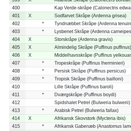
400
Kap Verde-skråpe (Calonectris edwar
401
X
Sodfarvet Skråpe (Ardenna grisea)
402
*
Tyndnæbbet Skråpe (Ardenna tenuiro
403
*
Lysbenet Skråpe (Ardenna carneipes
404
X
Storskråpe (Ardenna gravis)
405
X
Almindelig Skråpe (Puffinus puffinus
406
X
Middelhavsskråpe (Puffinus yelkoua
407
*
Tropeskråpe (Puffinus lherminieri)
408
*
Persisk Skråpe (Puffinus persicus)
409
*
Tropisk Skråpe (Puffinus bailloni)
410
Lille Skråpe (Puffinus baroli)
411
*
Dværgskråpe (Puffinus boydi)
412
Spidshalet Petrel (Bulweria bulwerii)
413
*
Arabisk Petrel (Bulweria fallax)
414
X
Afrikansk Skovstork (Mycteria ibis)
415
*
Afrikansk Gabenæb (Anastomus lame