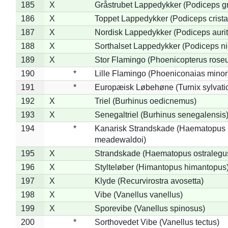
185
X
Gråstrubet Lappedykker (Podiceps g
186
X
Toppet Lappedykker (Podiceps crista
187
X
Nordisk Lappedykker (Podiceps aurit
188
X
Sorthalset Lappedykker (Podiceps nig
189
X
Stor Flamingo (Phoenicopterus rose
190
*
Lille Flamingo (Phoeniconaias minor
191
*
Europæisk Løbehøne (Turnix sylvati
192
X
Triel (Burhinus oedicnemus)
193
X
Senegaltriel (Burhinus senegalensis
194
*
Kanarisk Strandskade (Haematopus
meadewaldoi)
195
X
Strandskade (Haematopus ostralegu
196
X
Stylteløber (Himantopus himantopus
197
X
Klyde (Recurvirostra avosetta)
198
X
Vibe (Vanellus vanellus)
199
X
Sporevibe (Vanellus spinosus)
200
*
Sorthovedet Vibe (Vanellus tectus)