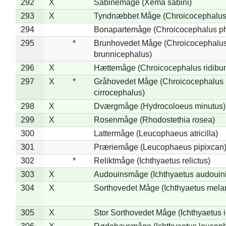
292
X
Sabinemåge (Xema sabini)
293
X
Tyndnæbbet Måge (Chroicocephalus
294
Bonapartemåge (Chroicocephalus ph
295
*
Brunhovedet Måge (Chroicocephalu
brunnicephalus)
296
X
Hættemåge (Chroicocephalus ridibu
297
X
*
Gråhovedet Måge (Chroicocephalus
cirrocephalus)
298
X
Dværgmåge (Hydrocoloeus minutus)
299
X
Rosenmåge (Rhodostethia rosea)
300
Lattermåge (Leucophaeus atricilla)
301
Præriemåge (Leucophaeus pipixcan
302
*
Reliktmåge (Ichthyaetus relictus)
303
X
Audouinsmåge (Ichthyaetus audouini
304
X
Sorthovedet Måge (Ichthyaetus mela
305
X
Stor Sorthovedet Måge (Ichthyaetus 