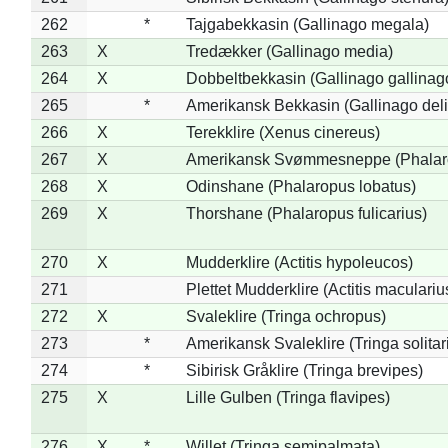
262
*
Tajgabekkasin (Gallinago megala)
263
X
Tredækker (Gallinago media)
264
X
Dobbeltbekkasin (Gallinago gallinag
265
*
Amerikansk Bekkasin (Gallinago deli
266
X
Terekklire (Xenus cinereus)
267
X
Amerikansk Svømmesneppe (Phalarop
268
X
Odinshane (Phalaropus lobatus)
269
X
Thorshane (Phalaropus fulicarius)
270
X
Mudderklire (Actitis hypoleucos)
271
Plettet Mudderklire (Actitis maculariu
272
X
Svaleklire (Tringa ochropus)
273
*
Amerikansk Svaleklire (Tringa solitar
274
*
Sibirisk Gråklire (Tringa brevipes)
275
X
Lille Gulben (Tringa flavipes)
276
X
*
Willet (Tringa semipalmata)