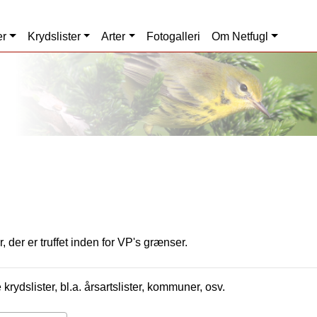
er
Krydslister
Arter
Fotogalleri
Om Netfugl
, der er truffet inden for VP's grænser.
krydslister, bl.a. årsartslister, kommuner, osv.