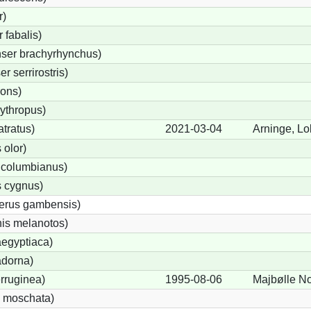
r)
fabalis)
ser brachyrhynchus)
 serrirostris)
rons)
ythropus)
tratus)
2021-03-04
Arninge, Lo
olor)
 columbianus)
 cygnus)
terus gambensis)
is melanotos)
egyptiaca)
adorna)
rruginea)
1995-08-06
Majbølle No
 moschata)