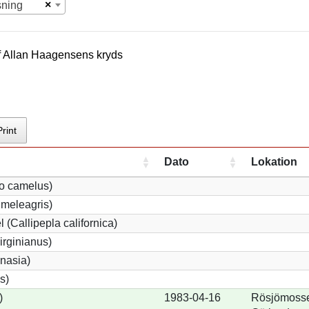
×
sning
f
Allan Haagensen
s kryds
Print
Dato
Lokation
io camelus)
meleagris)
 (Callipepla californica)
irginianus)
onasia)
s)
)
1983-04-16
Rösjömosse