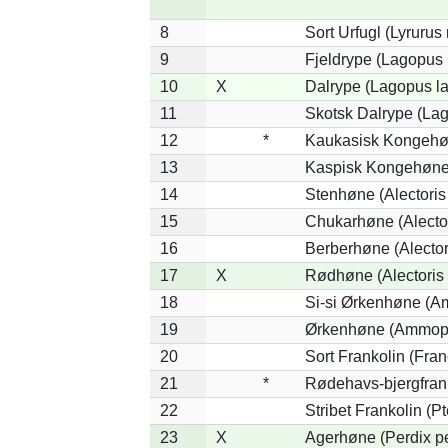
8
Sort Urfugl (Lyrurus
9
Fjeldrype (Lagopus
10
X
Dalrype (Lagopus l
11
Skotsk Dalrype (Lag
12
*
Kaukasisk Kongehøn
13
Kaspisk Kongehøne 
14
Stenhøne (Alectoris
15
Chukarhøne (Alector
16
Berberhøne (Alector
17
X
Rødhøne (Alectoris 
18
Si-si Ørkenhøne (Am
19
Ørkenhøne (Ammope
20
Sort Frankolin (Fran
21
*
Rødehavs-bjergfranko
22
Stribet Frankolin (Pt
23
X
Agerhøne (Perdix pe