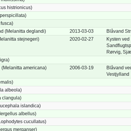
us histrionicus)
perspicillata)
 fusca)
d (Melanitta deglandi)
2013-03-03
Blåvand Str
elanitta stejnegeri)
2020-02-27
Kysten ved
Sandflugtsp
Rørvig, Sjæ
igra)
(Melanitta americana)
2006-03-19
Blåvand ved
Vestjylland
emalis)
a albeola)
 clangula)
ucephala islandica)
Mergellus albellus)
Lophodytes cucullatus)
Mergus merganser)