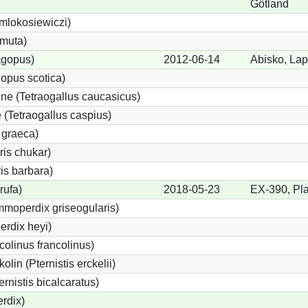
Götland
 mlokosiewiczi)
 muta)
agopus)
2012-06-14
Abisko, La
opus scotica)
e (Tetraogallus caucasicus)
(Tetraogallus caspius)
 graeca)
is chukar)
is barbara)
rufa)
2018-05-23
EX-390, Pla
moperdix griseogularis)
rdix heyi)
colinus francolinus)
lin (Pternistis erckelii)
ernistis bicalcaratus)
rdix)