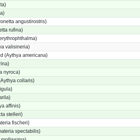
ta)
a)
etta angustirostris)
ta rufina)
erythrophthalma)
a valisineria)
nd (Aythya americana)
rina)
a nyroca)
Aythya collaris)
igula)
rila)
a affinis)
a stelleri)
eria fischeri)
teria spectabilis)
 mollissima)