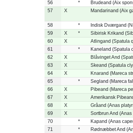
56
*
Brudeand (Aix spon
57
X
Mandarinand (Aix ga
58
*
Indisk Dværgand (N
59
X
*
Sibirisk Krikand (Si
60
X
Atlingand (Spatula 
61
*
Kaneland (Spatula 
62
X
Blåvinget And (Spat
63
X
Skeand (Spatula cly
64
X
Knarand (Mareca st
65
*
Segland (Mareca fal
66
X
Pibeand (Mareca pe
67
X
Amerikansk Pibeand
68
X
Gråand (Anas platy
69
X
Sortbrun And (Anas 
70
*
Kapand (Anas capen
71
*
Rødnæbbet And (Ana