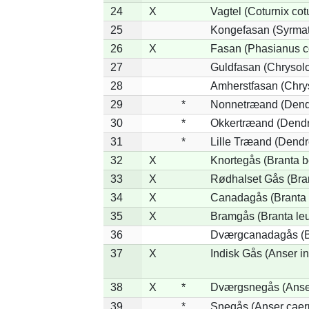
24
X
Vagtel (Coturnix cot
25
Kongefasan (Syrmati
26
X
Fasan (Phasianus c
27
Guldfasan (Chrysolo
28
Amherstfasan (Chry
29
*
Nonnetræand (Dend
30
*
Okkertræand (Dendr
31
*
Lille Træand (Dendr
32
X
Knortegås (Branta b
33
X
Rødhalset Gås (Brant
34
X
Canadagås (Branta 
35
X
Bramgås (Branta le
36
Dværgcanadagås (Br
37
X
Indisk Gås (Anser in
38
X
*
Dværgsnegås (Anser
39
*
Snegås (Anser caer