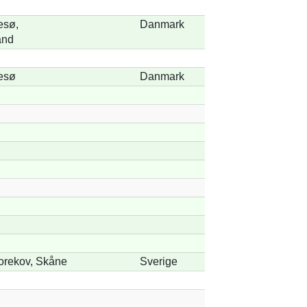
esø,
Danmark
and
esø
Danmark
orekov, Skåne
Sverige