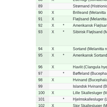
89
Strømand (Histrionic
90
X
Brilleand (Melanitta 
91
X
Fløjlsand (Melanitta
92
X
*
Amerikansk Fløjlsan
93
X
*
Sibirisk Fløjlsand (M
94
X
Sortand (Melanitta n
95
X
*
Amerikansk Sortand 
96
X
Havlit (Clangula hy
97
*
Bøffeland (Bucephal
98
X
Hvinand (Bucephala
99
Islandsk Hvinand (B
100
X
Lille Skallesluger (
101
*
Hjelmskallesluger (
102
X
Stor Skallesluger (