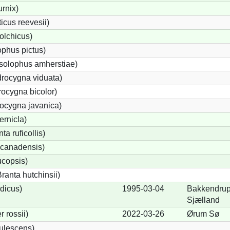
urnix)
cus reevesii)
olchicus)
phus pictus)
solophus amherstiae)
rocygna viduata)
ocygna bicolor)
ocygna javanica)
ernicla)
a ruficollis)
canadensis)
ucopsis)
anta hutchinsii)
dicus)
1995-03-04
Bakkendrup,
Sjælland
 rossii)
2022-03-26
Ørum Sø
ulescens)