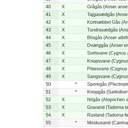
40
X
Grågås (Anser anse
41
X
Tajgasædgås (Anser 
42
X
Kortnæbbet Gås (An
43
X
Tundrasædgås (Anser
44
X
Blisgås (Anser albif
45
X
Dværggås (Anser er
46
X
Sortsvane (Cygnus a
47
X
Knopsvane (Cygnus 
48
X
Pibesvane (Cygnus
49
X
Sangsvane (Cygnus
50
*
Sporegås (Plectrop
51
*
Knopgås (Sarkidiorn
52
X
Nilgås (Alopochen a
53
X
Gravand (Tadorna t
54
X
Rustand (Tadorna fe
55
*
Moskusand (Cairina