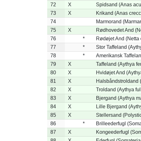
72
X
Spidsand (Anas acu
73
X
Krikand (Anas crecc
74
Marmorand (Marmaron
75
X
Rødhovedet And (Net
76
*
Rødøjet And (Netta 
77
*
Stor Taffeland (Aythy
78
*
Amerikansk Taffela
79
X
Taffeland (Aythya fe
80
X
Hvidøjet And (Aythy
81
X
Halsbåndstroldand (
82
X
Troldand (Aythya ful
83
X
Bjergand (Aythya ma
84
X
Lille Bjergand (Aythy
85
X
Stellersand (Polystict
86
*
Brilleederfugl (Somat
87
X
Kongeederfugl (Soma
88
X
Ederfugl (Somateria