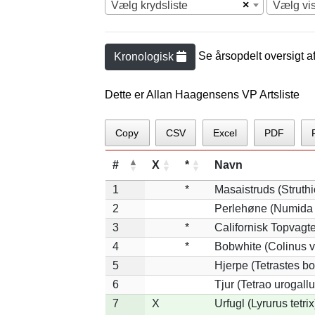
×
Vælg krydsliste
Vælg vi
Se årsopdelt oversigt a
Kronologisk
Dette er Allan Haagensens VP Artsliste
Copy
CSV
Excel
PDF
#
X
*
Navn
1
*
Masaistruds (Struth
2
Perlehøne (Numida 
3
*
Californisk Topvagtel
4
*
Bobwhite (Colinus v
5
Hjerpe (Tetrastes b
6
Tjur (Tetrao urogallu
7
X
Urfugl (Lyrurus tetrix