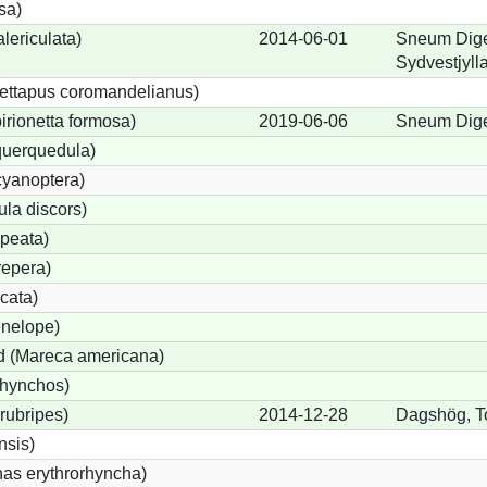
sa)
lericulata)
2014-06-01
Sneum Dig
Sydvestjyll
ettapus coromandelianus)
birionetta formosa)
2019-06-06
Sneum Dig
querquedula)
cyanoptera)
ula discors)
peata)
repera)
cata)
nelope)
 (Mareca americana)
rhynchos)
rubripes)
2014-12-28
Dagshög, T
sis)
s erythrorhyncha)