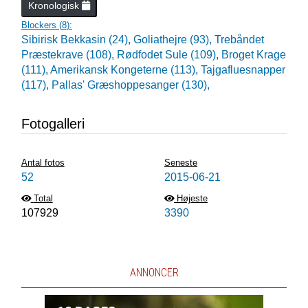
Kronologisk
Blockers (
8
):
Sibirisk Bekkasin (24),
Goliathejre (93),
Trebåndet
Præstekrave (108),
Rødfodet Sule (109),
Broget Krage
(111),
Amerikansk Kongeterne (113),
Tajgafluesnapper
(117),
Pallas' Græshoppesanger (130),
Fotogalleri
Antal fotos
Seneste
52
2015-06-21
Total
Højeste
107929
3390
ANNONCER