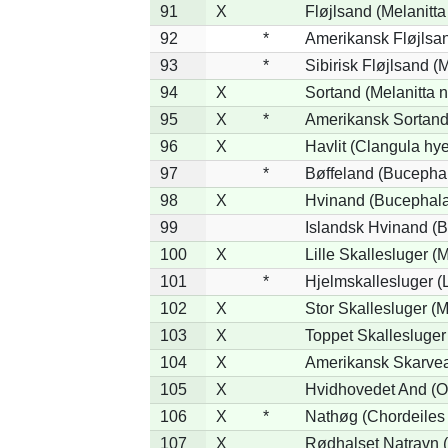
91
X
Fløjlsand (Melanitta
92
*
Amerikansk Fløjlsan
93
*
Sibirisk Fløjlsand (M
94
X
Sortand (Melanitta n
95
X
*
Amerikansk Sortand 
96
X
Havlit (Clangula hy
97
*
Bøffeland (Bucephal
98
X
Hvinand (Bucephala
99
Islandsk Hvinand (B
100
X
Lille Skallesluger (
101
*
Hjelmskallesluger (
102
X
Stor Skallesluger (
103
X
Toppet Skallesluger
104
X
Amerikansk Skarvea
105
X
Hvidhovedet And (O
106
X
*
Nathøg (Chordeiles
107
X
Rødhalset Natravn (