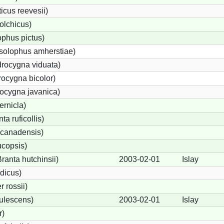
cus reevesii)
olchicus)
phus pictus)
solophus amherstiae)
rocygna viduata)
ocygna bicolor)
ocygna javanica)
ernicla)
a ruficollis)
canadensis)
ucopsis)
anta hutchinsii)
2003-02-01
Islay
dicus)
 rossii)
ulescens)
2003-02-01
Islay
r)