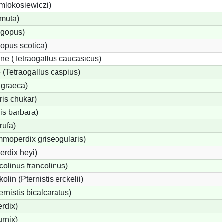
 mlokosiewiczi)
 muta)
agopus)
opus scotica)
e (Tetraogallus caucasicus)
(Tetraogallus caspius)
 graeca)
is chukar)
is barbara)
rufa)
moperdix griseogularis)
rdix heyi)
colinus francolinus)
lin (Pternistis erckelii)
ernistis bicalcaratus)
rdix)
urnix)