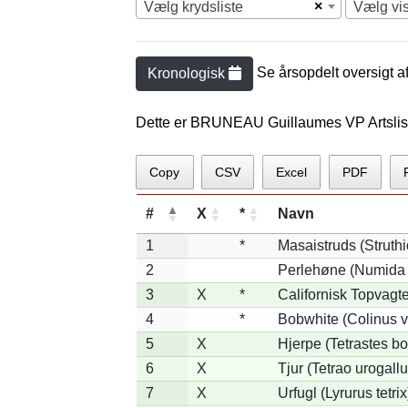
×
Vælg krydsliste
Vælg vi
Se årsopdelt oversigt a
Kronologisk
Dette er BRUNEAU Guillaumes VP Artslis
Copy
CSV
Excel
PDF
#
X
*
Navn
1
*
Masaistruds (Struth
2
Perlehøne (Numida 
3
X
*
Californisk Topvagtel
4
*
Bobwhite (Colinus v
5
X
Hjerpe (Tetrastes b
6
X
Tjur (Tetrao urogallu
7
X
Urfugl (Lyrurus tetrix