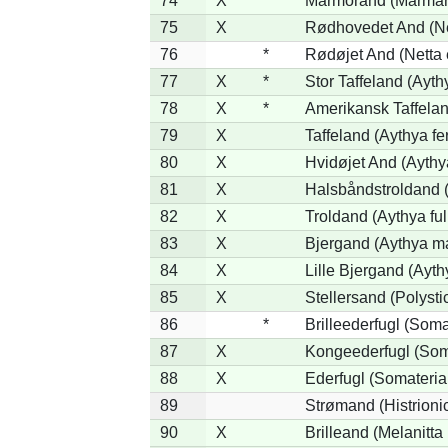
74
X
Marmorand (Marmaron
75
X
Rødhovedet And (Net
76
*
Rødøjet And (Netta 
77
X
*
Stor Taffeland (Aythy
78
X
*
Amerikansk Taffela
79
X
Taffeland (Aythya fe
80
X
Hvidøjet And (Aythy
81
X
Halsbåndstroldand (
82
X
Troldand (Aythya ful
83
X
Bjergand (Aythya ma
84
X
Lille Bjergand (Aythy
85
X
Stellersand (Polystict
86
*
Brilleederfugl (Somat
87
X
Kongeederfugl (Soma
88
X
Ederfugl (Somateria
89
Strømand (Histrionic
90
X
Brilleand (Melanitta 