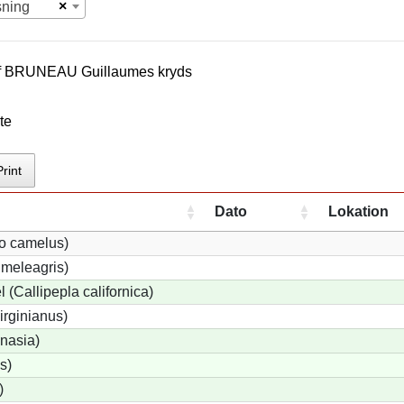
×
sning
f
BRUNEAU Guillaume
s kryds
te
Print
Dato
Lokation
io camelus)
meleagris)
 (Callipepla californica)
irginianus)
onasia)
s)
)