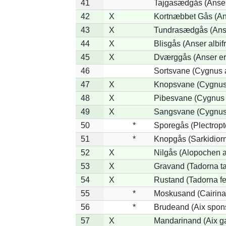
41
Tajgasædgås (Anser 
42
X
Kortnæbbet Gås (An
43
X
Tundrasædgås (Anser
44
X
Blisgås (Anser albif
45
X
Dværggås (Anser er
46
Sortsvane (Cygnus a
47
X
Knopsvane (Cygnus 
48
X
Pibesvane (Cygnus
49
X
Sangsvane (Cygnus
50
*
Sporegås (Plectrop
51
*
Knopgås (Sarkidiorn
52
X
Nilgås (Alopochen a
53
X
Gravand (Tadorna t
54
X
Rustand (Tadorna fe
55
*
Moskusand (Cairina
56
*
Brudeand (Aix spon
57
X
Mandarinand (Aix ga