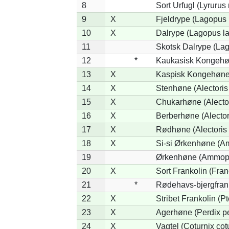
8
Sort Urfugl (Lyrurus
9
X
Fjeldrype (Lagopus
10
X
Dalrype (Lagopus l
11
Skotsk Dalrype (Lag
12
*
Kaukasisk Kongehøn
13
X
Kaspisk Kongehøne 
14
X
Stenhøne (Alectoris
15
X
Chukarhøne (Alector
16
X
Berberhøne (Alector
17
X
Rødhøne (Alectoris 
18
X
Si-si Ørkenhøne (Am
19
Ørkenhøne (Ammope
20
X
Sort Frankolin (Fran
21
*
Rødehavs-bjergfranko
22
X
Stribet Frankolin (Pt
23
X
Agerhøne (Perdix pe
24
X
Vagtel (Coturnix cot