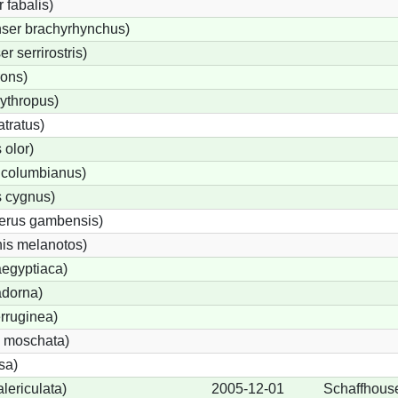
fabalis)
ser brachyrhynchus)
 serrirostris)
rons)
ythropus)
tratus)
olor)
 columbianus)
 cygnus)
terus gambensis)
is melanotos)
egyptiaca)
adorna)
rruginea)
 moschata)
sa)
lericulata)
2005-12-01
Schaffhous