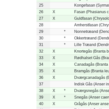
25
Kongefasan (Syrmati
26
X
Fasan (Phasianus c
27
X
Guldfasan (Chrysolo
28
Amherstfasan (Chry
29
*
Nonnetræand (Dend
30
*
Okkertræand (Dendr
31
*
Lille Træand (Dendr
32
X
Knortegås (Branta b
33
X
Rødhalset Gås (Brant
34
X
Canadagås (Branta 
35
X
Bramgås (Branta le
36
X
Dværgcanadagås (Br
37
Indisk Gås (Anser in
38
X
*
Dværgsnegås (Anser
39
X
*
Snegås (Anser caer
40
X
Grågås (Anser anse