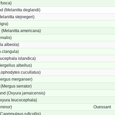
 fusca)
d (Melanitta deglandi)
elanitta stejnegeri)
igra)
(Melanitta americana)
emalis)
a albeola)
 clangula)
ucephala islandica)
Mergellus albellus)
Lophodytes cucullatus)
Mergus merganser)
 (Mergus serrator)
nd (Oxyura jamaicensis)
xyura leucocephala)
 minor)
Ouessant
Caprimulgus ruficollis)