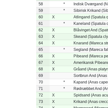
58
*
Indisk Dværgand (N
59
*
Sibirisk Krikand (Si
60
X
Atlingand (Spatula 
61
*
Kaneland (Spatula 
62
X
Blåvinget And (Spat
63
X
Skeand (Spatula cly
64
X
Knarand (Mareca st
65
*
Segland (Mareca fal
66
X
Pibeand (Mareca pe
67
X
Amerikansk Pibeand
68
X
Gråand (Anas platy
69
Sortbrun And (Anas 
70
*
Kapand (Anas capen
71
*
Rødnæbbet And (Ana
72
X
Spidsand (Anas acu
73
X
Krikand (Anas crecc