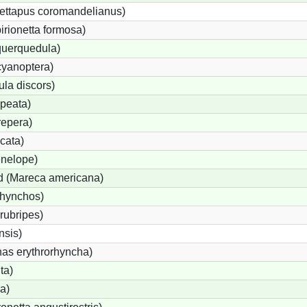
ettapus coromandelianus)
birionetta formosa)
querquedula)
cyanoptera)
ula discors)
peata)
repera)
cata)
nelope)
 (Mareca americana)
rhynchos)
rubripes)
sis)
s erythrorhyncha)
ta)
a)