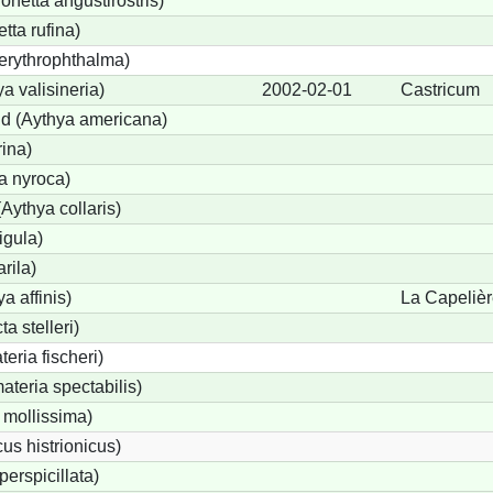
etta angustirostris)
ta rufina)
erythrophthalma)
a valisineria)
2002-02-01
Castricum
nd (Aythya americana)
rina)
a nyroca)
Aythya collaris)
igula)
rila)
a affinis)
La Capeliè
a stelleri)
eria fischeri)
teria spectabilis)
 mollissima)
us histrionicus)
perspicillata)