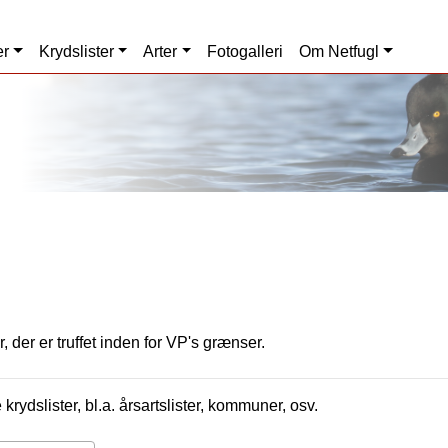
er
Krydslister
Arter
Fotogalleri
Om Netfugl
, der er truffet inden for VP's grænser.
krydslister, bl.a. årsartslister, kommuner, osv.