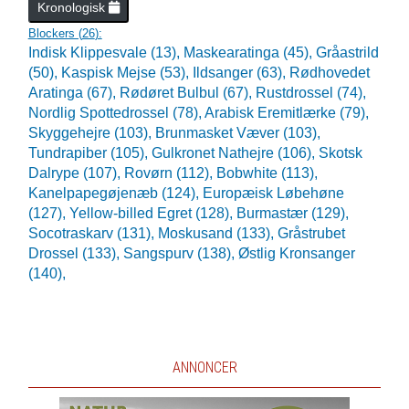
Kronologisk
Blockers (
26
):
Indisk Klippesvale (13),
Maskearatinga (45),
Gråastrild
(50),
Kaspisk Mejse (53),
Ildsanger (63),
Rødhovedet
Aratinga (67),
Rødøret Bulbul (67),
Rustdrossel (74),
Nordlig Spottedrossel (78),
Arabisk Eremitlærke (79),
Skyggehejre (103),
Brunmasket Væver (103),
Tundrapiber (105),
Gulkronet Nathejre (106),
Skotsk
Dalrype (107),
Rovørn (112),
Bobwhite (113),
Kanelpapegøjenæb (124),
Europæisk Løbehøne
(127),
Yellow-billed Egret (128),
Burmastær (129),
Socotraskarv (131),
Moskusand (133),
Gråstrubet
Drossel (133),
Sangspurv (138),
Østlig Kronsanger
(140),
ANNONCER