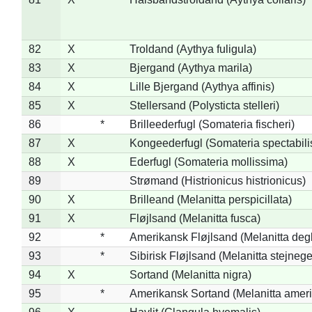
82
X
Troldand (Aythya fuligula)
83
X
Bjergand (Aythya marila)
84
X
Lille Bjergand (Aythya affinis)
85
X
Stellersand (Polysticta stelleri)
86
*
Brilleederfugl (Somateria fischeri)
87
X
Kongeederfugl (Somateria spectabili
88
X
Ederfugl (Somateria mollissima)
89
Strømand (Histrionicus histrionicus)
90
X
Brilleand (Melanitta perspicillata)
91
X
Fløjlsand (Melanitta fusca)
92
*
Amerikansk Fløjlsand (Melanitta deg
93
*
Sibirisk Fløjlsand (Melanitta stejnege
94
X
Sortand (Melanitta nigra)
95
*
Amerikansk Sortand (Melanitta amer