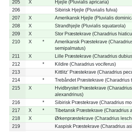
205
X
Hjejle (Pluvialis apricaria)
206
Sibirisk Hjejle (Pluvialis fulva)
207
X
Amerikansk Hjejle (Pluvialis dominic
208
X
Strandhjejle (Pluvialis squatarola)
209
X
Stor Præstekrave (Charadrius hiaticu
210
X
*
Amerikansk Præstekrave (Charadriu
semipalmatus)
211
X
Lille Præstekrave (Charadrius dubius
212
*
Kildire (Charadrius vociferus)
213
Kittlitz' Præstekrave (Charadrius pec
214
*
Trebåndet Præstekrave (Charadrius tr
215
X
Hvidbrystet Præstekrave (Charadrius
alexandrinus)
216
*
Sibirisk Præstekrave (Charadrius mo
217
X
*
Tibetansk Præstekrave (Charadrius at
218
X
Ørkenpræstekrave (Charadrius lesche
219
Kaspisk Præstekrave (Charadrius asi