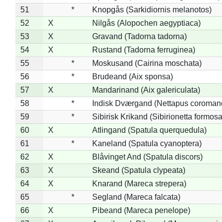
51
*
Knopgås (Sarkidiornis melanotos)
52
X
Nilgås (Alopochen aegyptiaca)
53
X
Gravand (Tadorna tadorna)
54
X
Rustand (Tadorna ferruginea)
55
*
Moskusand (Cairina moschata)
56
*
Brudeand (Aix sponsa)
57
X
Mandarinand (Aix galericulata)
58
*
Indisk Dværgand (Nettapus coroman
59
*
Sibirisk Krikand (Sibirionetta formosa
60
X
Atlingand (Spatula querquedula)
61
*
Kaneland (Spatula cyanoptera)
62
X
Blåvinget And (Spatula discors)
63
X
Skeand (Spatula clypeata)
64
X
Knarand (Mareca strepera)
65
*
Segland (Mareca falcata)
66
X
Pibeand (Mareca penelope)