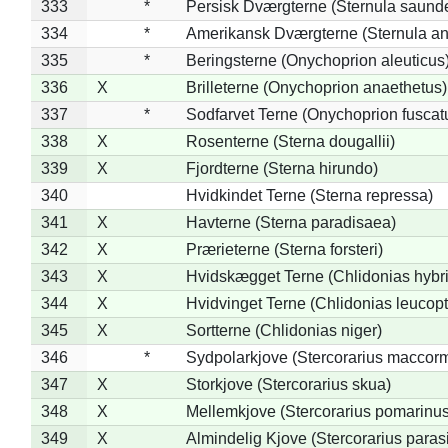
333
*
Persisk Dværgterne (Sternula saunde
334
*
Amerikansk Dværgterne (Sternula ant
335
*
Beringsterne (Onychoprion aleuticus
336
X
Brilleterne (Onychoprion anaethetus)
337
*
Sodfarvet Terne (Onychoprion fuscat
338
X
Rosenterne (Sterna dougallii)
339
X
Fjordterne (Sterna hirundo)
340
Hvidkindet Terne (Sterna repressa)
341
X
Havterne (Sterna paradisaea)
342
X
Prærieterne (Sterna forsteri)
343
X
Hvidskægget Terne (Chlidonias hybr
344
X
Hvidvinget Terne (Chlidonias leucopt
345
X
Sortterne (Chlidonias niger)
346
*
Sydpolarkjove (Stercorarius maccorm
347
X
Storkjove (Stercorarius skua)
348
X
Mellemkjove (Stercorarius pomarinus
349
X
Almindelig Kjove (Stercorarius parasi