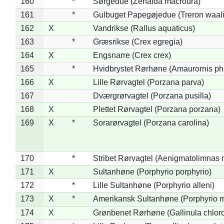
160
*
Sørgedue (Zenaida macroura)
161
*
Gulbuget Papegøjedue (Treron waali
162
X
Vandrikse (Rallus aquaticus)
163
*
Græsrikse (Crex egregia)
164
X
Engsnarre (Crex crex)
165
*
Hvidbrystet Rørhøne (Amaurornis ph
166
X
Lille Rørvagtel (Porzana parva)
167
Dværgrørvagtel (Porzana pusilla)
168
X
Plettet Rørvagtel (Porzana porzana)
169
X
*
Sorarørvagtel (Porzana carolina)
170
*
Stribet Rørvagtel (Aenigmatolimnas 
171
X
Sultanhøne (Porphyrio porphyrio)
172
*
Lille Sultanhøne (Porphyrio alleni)
173
X
*
Amerikansk Sultanhøne (Porphyrio m
174
X
Grønbenet Rørhøne (Gallinula chlor