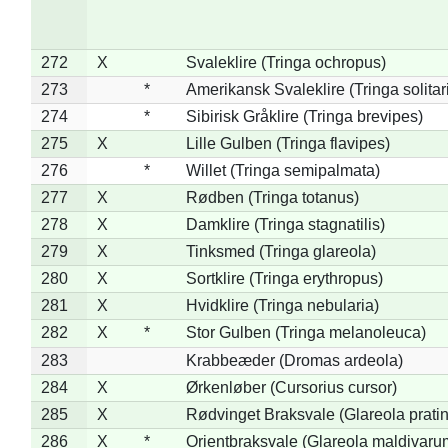
272
X
Svaleklire (Tringa ochropus)
273
*
Amerikansk Svaleklire (Tringa solitar
274
*
Sibirisk Gråklire (Tringa brevipes)
275
X
Lille Gulben (Tringa flavipes)
276
*
Willet (Tringa semipalmata)
277
X
Rødben (Tringa totanus)
278
X
Damklire (Tringa stagnatilis)
279
X
Tinksmed (Tringa glareola)
280
X
Sortklire (Tringa erythropus)
281
X
Hvidklire (Tringa nebularia)
282
X
*
Stor Gulben (Tringa melanoleuca)
283
Krabbeæder (Dromas ardeola)
284
X
Ørkenløber (Cursorius cursor)
285
X
Rødvinget Braksvale (Glareola pratin
286
X
*
Orientbraksvale (Glareola maldivaru