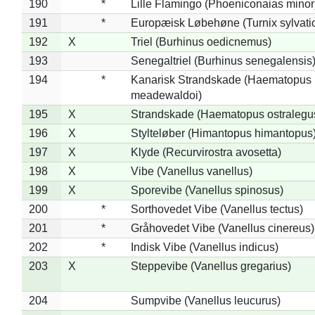
190
*
Lille Flamingo (Phoeniconaias minor
191
*
Europæisk Løbehøne (Turnix sylvati
192
X
Triel (Burhinus oedicnemus)
193
Senegaltriel (Burhinus senegalensis
194
*
Kanarisk Strandskade (Haematopus
meadewaldoi)
195
X
Strandskade (Haematopus ostralegu
196
X
Stylteløber (Himantopus himantopus
197
X
Klyde (Recurvirostra avosetta)
198
X
Vibe (Vanellus vanellus)
199
X
Sporevibe (Vanellus spinosus)
200
*
Sorthovedet Vibe (Vanellus tectus)
201
*
Gråhovedet Vibe (Vanellus cinereus)
202
*
Indisk Vibe (Vanellus indicus)
203
X
Steppevibe (Vanellus gregarius)
204
Sumpvibe (Vanellus leucurus)