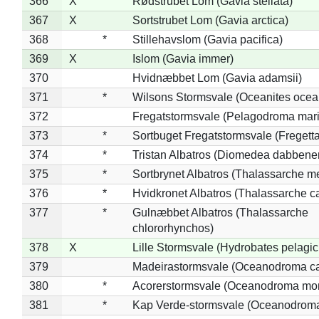
366
X
Rødstrubet Lom (Gavia stellata)
367
X
Sortstrubet Lom (Gavia arctica)
368
*
Stillehavslom (Gavia pacifica)
369
X
Islom (Gavia immer)
370
Hvidnæbbet Lom (Gavia adamsii)
371
*
Wilsons Stormsvale (Oceanites ocea
372
Fregatstormsvale (Pelagodroma mar
373
*
Sortbuget Fregatstormsvale (Fregetta
374
*
Tristan Albatros (Diomedea dabbene
375
*
Sortbrynet Albatros (Thalassarche m
376
*
Hvidkronet Albatros (Thalassarche c
377
*
Gulnæbbet Albatros (Thalassarche
chlororhynchos)
378
X
Lille Stormsvale (Hydrobates pelagic
379
Madeirastormsvale (Oceanodroma ca
380
*
Acorerstormsvale (Oceanodroma mon
381
*
Kap Verde-stormsvale (Oceanodroma