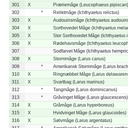
301
X
Præriemåge (Leucophaeus pipixcan
302
*
Reliktmåge (Ichthyaetus relictus)
303
X
Audouinsmåge (Ichthyaetus audouini
304
X
Sorthovedet Måge (Ichthyaetus mela
305
X
Stor Sorthovedet Måge (Ichthyaetus 
306
X
Rødehavsmåge (Ichthyaetus leucop
307
Sodfarvet Måge (Ichthyaetus hempric
308
X
Stormmåge (Larus canus)
309
*
Amerikansk Stormmåge (Larus brach
310
X
Ringnæbbet Måge (Larus delawarens
311
X
Svartbag (Larus marinus)
312
*
Tangmåge (Larus dominicanus)
313
*
Gråvinget Måge (Larus glaucescens)
314
X
Gråmåge (Larus hyperboreus)
315
X
Hvidvinget Måge (Larus glaucoides)
316
X
Sølvmåge (Larus argentatus)