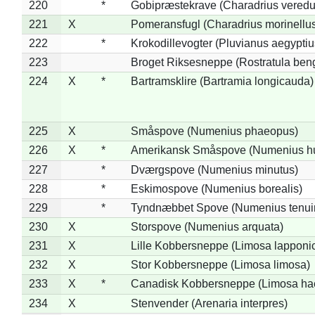
220
*
Gobipræstekrave (Charadrius veredu
221
X
Pomeransfugl (Charadrius morinellu
222
*
Krokodillevogter (Pluvianus aegyptiu
223
Broget Riksesneppe (Rostratula ben
224
X
*
Bartramsklire (Bartramia longicauda)
225
X
Småspove (Numenius phaeopus)
226
X
*
Amerikansk Småspove (Numenius h
227
*
Dværgspove (Numenius minutus)
228
*
Eskimospove (Numenius borealis)
229
*
Tyndnæbbet Spove (Numenius tenuiro
230
X
Storspove (Numenius arquata)
231
X
Lille Kobbersneppe (Limosa lapponi
232
X
Stor Kobbersneppe (Limosa limosa)
233
X
*
Canadisk Kobbersneppe (Limosa ha
234
X
Stenvender (Arenaria interpres)