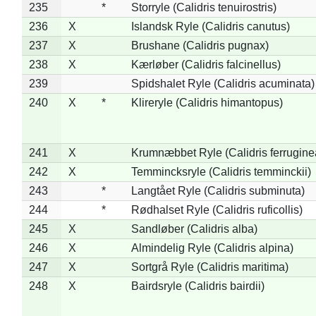
235
*
Storryle (Calidris tenuirostris)
236
X
Islandsk Ryle (Calidris canutus)
237
X
Brushane (Calidris pugnax)
238
X
Kærløber (Calidris falcinellus)
239
Spidshalet Ryle (Calidris acuminata)
240
X
*
Klireryle (Calidris himantopus)
241
X
Krumnæbbet Ryle (Calidris ferrugine
242
X
Temmincksryle (Calidris temminckii)
243
*
Langtået Ryle (Calidris subminuta)
244
*
Rødhalset Ryle (Calidris ruficollis)
245
X
Sandløber (Calidris alba)
246
X
Almindelig Ryle (Calidris alpina)
247
X
Sortgrå Ryle (Calidris maritima)
248
X
Bairdsryle (Calidris bairdii)