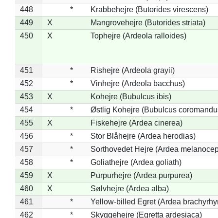
448
*
Krabbehejre (Butorides virescens)
449
X
Mangrovehejre (Butorides striata)
450
X
Tophejre (Ardeola ralloides)
451
*
Rishejre (Ardeola grayii)
452
*
Vinhejre (Ardeola bacchus)
453
X
Kohejre (Bubulcus ibis)
454
*
Østlig Kohejre (Bubulcus coromandu
455
X
Fiskehejre (Ardea cinerea)
456
*
Stor Blåhejre (Ardea herodias)
457
*
Sorthovedet Hejre (Ardea melanocep
458
*
Goliathejre (Ardea goliath)
459
X
Purpurhejre (Ardea purpurea)
460
X
Sølvhejre (Ardea alba)
461
*
Yellow-billed Egret (Ardea brachyrh
462
*
Skyggehejre (Egretta ardesiaca)