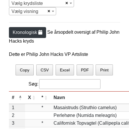
×
Vælg krydsliste
×
Vælg visning
Se årsopdelt oversigt af
Philip John
Kronologisk
Hack
s kryds
Dette er Philip John Hacks VP Artsliste
Copy
CSV
Excel
PDF
Print
Søg:
#
X
*
Navn
1
*
Masaistruds (Struthio camelus)
2
Perlehøne (Numida meleagris)
3
*
Californisk Topvagtel (Callipepla cali