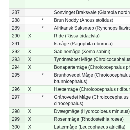
287
Sortvinget Braksvale (Glareola nord
288
*
Brun Noddy (Anous stolidus)
289
*
Afrikansk Saksnæb (Rynchops flaviro
290
X
Ride (Rissa tridactyla)
291
Ismåge (Pagophila eburnea)
292
X
Sabinemåge (Xema sabini)
293
X
Tyndnæbbet Måge (Chroicocephalus
294
X
Bonapartemåge (Chroicocephalus ph
295
*
Brunhovedet Måge (Chroicocephalu
brunnicephalus)
296
X
Hættemåge (Chroicocephalus ridibu
297
*
Gråhovedet Måge (Chroicocephalus
cirrocephalus)
298
X
Dværgmåge (Hydrocoloeus minutus)
299
X
Rosenmåge (Rhodostethia rosea)
300
X
Lattermåge (Leucophaeus atricilla)