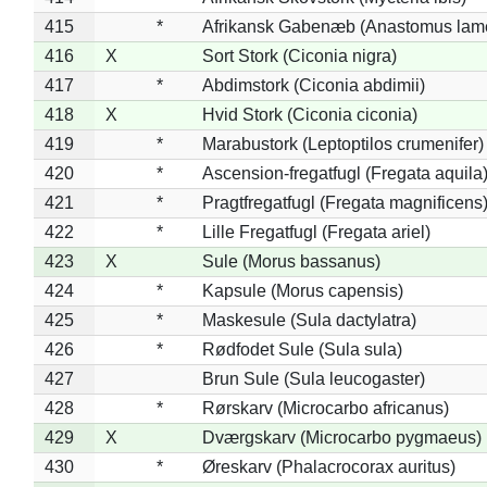
415
*
Afrikansk Gabenæb (Anastomus lame
416
X
Sort Stork (Ciconia nigra)
417
*
Abdimstork (Ciconia abdimii)
418
X
Hvid Stork (Ciconia ciconia)
419
*
Marabustork (Leptoptilos crumenifer)
420
*
Ascension-fregatfugl (Fregata aquila
421
*
Pragtfregatfugl (Fregata magnificens
422
*
Lille Fregatfugl (Fregata ariel)
423
X
Sule (Morus bassanus)
424
*
Kapsule (Morus capensis)
425
*
Maskesule (Sula dactylatra)
426
*
Rødfodet Sule (Sula sula)
427
Brun Sule (Sula leucogaster)
428
*
Rørskarv (Microcarbo africanus)
429
X
Dværgskarv (Microcarbo pygmaeus)
430
*
Øreskarv (Phalacrocorax auritus)