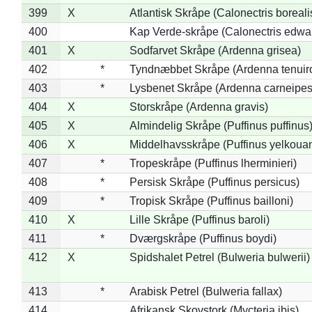
399
X
Atlantisk Skråpe (Calonectris boreali
400
Kap Verde-skråpe (Calonectris edwar
401
X
Sodfarvet Skråpe (Ardenna grisea)
402
*
Tyndnæbbet Skråpe (Ardenna tenuiro
403
*
Lysbenet Skråpe (Ardenna carneipes
404
X
Storskråpe (Ardenna gravis)
405
X
Almindelig Skråpe (Puffinus puffinus
406
X
Middelhavsskråpe (Puffinus yelkoua
407
*
Tropeskråpe (Puffinus lherminieri)
408
*
Persisk Skråpe (Puffinus persicus)
409
*
Tropisk Skråpe (Puffinus bailloni)
410
X
Lille Skråpe (Puffinus baroli)
411
*
Dværgskråpe (Puffinus boydi)
412
X
Spidshalet Petrel (Bulweria bulwerii)
413
*
Arabisk Petrel (Bulweria fallax)
414
Afrikansk Skovstork (Mycteria ibis)