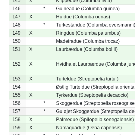
145
X
Klippedue (Columba livia)
146
*
Guineadue (Columba guinea)
147
X
Huldue (Columba oenas)
148
*
Turkestandue (Columba eversmanni
149
X
Ringdue (Columba palumbus)
150
Madeiradue (Columba trocaz)
151
X
Laurbærdue (Columba bollii)
152
X
Hvidhalet Laurbærdue (Columba jun
153
X
Turteldue (Streptopelia turtur)
154
Østlig Turteldue (Streptopelia oriental
155
X
Tyrkerdue (Streptopelia decaocto)
156
*
Skoggerdue (Streptopelia roseogrise
157
*
Guløjet Skoggerdue (Streptopelia de
158
X
Palmedue (Spilopelia senegalensis)
159
X
Namaquadue (Oena capensis)