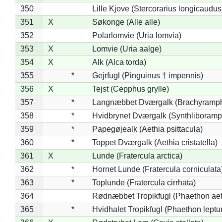
350
Lille Kjove (Stercorarius longicaudus
351
X
Søkonge (Alle alle)
352
Polarlomvie (Uria lomvia)
353
X
Lomvie (Uria aalge)
354
X
Alk (Alca torda)
355
*
Gejrfugl (Pinguinus † impennis)
356
X
Tejst (Cepphus grylle)
357
*
Langnæbbet Dværgalk (Brachyramph
358
*
Hvidbrynet Dværgalk (Synthliboramp
359
*
Papegøjealk (Aethia psittacula)
360
*
Toppet Dværgalk (Aethia cristatella)
361
X
Lunde (Fratercula arctica)
362
*
Hornet Lunde (Fratercula corniculata
363
*
Toplunde (Fratercula cirrhata)
364
Rødnæbbet Tropikfugl (Phaethon ae
365
*
Hvidhalet Tropikfugl (Phaethon leptu