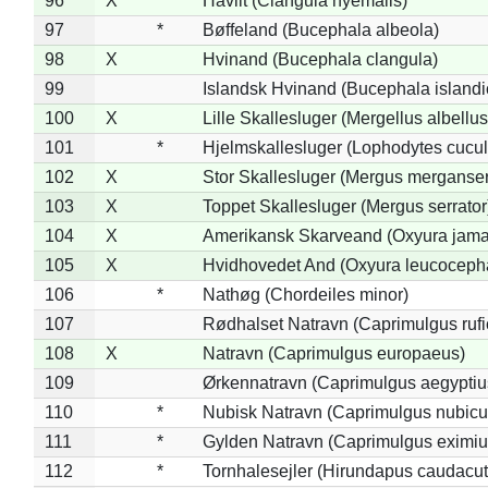
96
X
Havlit (Clangula hyemalis)
97
*
Bøffeland (Bucephala albeola)
98
X
Hvinand (Bucephala clangula)
99
Islandsk Hvinand (Bucephala islandi
100
X
Lille Skallesluger (Mergellus albellus
101
*
Hjelmskallesluger (Lophodytes cucul
102
X
Stor Skallesluger (Mergus merganser
103
X
Toppet Skallesluger (Mergus serrator
104
X
Amerikansk Skarveand (Oxyura jama
105
X
Hvidhovedet And (Oxyura leucoceph
106
*
Nathøg (Chordeiles minor)
107
Rødhalset Natravn (Caprimulgus rufic
108
X
Natravn (Caprimulgus europaeus)
109
Ørkennatravn (Caprimulgus aegyptiu
110
*
Nubisk Natravn (Caprimulgus nubicu
111
*
Gylden Natravn (Caprimulgus eximiu
112
*
Tornhalesejler (Hirundapus caudacut