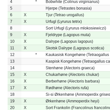
4
*
Bobwhite (Colinus virginianus)
5
Hjerpe (Tetrastes bonasia)
6
X
Tjur (Tetrao urogallus)
7
X
Urfugl (Lyrurus tetrix)
8
Sort Urfugl (Lyrurus mlokosiewiczi)
9
X
Fjeldrype (Lagopus muta)
10
X
Dalrype (Lagopus lagopus)
11
X
Skotsk Dalrype (Lagopus scotica)
12
*
Kaukasisk Kongehøne (Tetraogallus 
13
Kaspisk Kongehøne (Tetraogallus ca
14
Stenhøne (Alectoris graeca)
15
X
Chukarhøne (Alectoris chukar)
16
X
Berberhøne (Alectoris barbara)
17
X
Rødhøne (Alectoris rufa)
18
Si-si Ørkenhøne (Ammoperdix griseo
19
X
Ørkenhøne (Ammoperdix heyi)
20
X
Sort Frankolin (Francolinus francolin