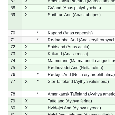
67
X
Amerikansk Pibeand (Mareca americ
68
X
Gråand (Anas platyrhynchos)
69
X
Sortbrun And (Anas rubripes)
70
*
Kapand (Anas capensis)
71
*
Rødnæbbet And (Anas erythrorhynch
72
X
Spidsand (Anas acuta)
73
X
Krikand (Anas crecca)
74
X
Marmorand (Marmaronetta angustirost
75
X
Rødhovedet And (Netta rufina)
76
*
Rødøjet And (Netta erythrophthalma)
77
X
*
Stor Taffeland (Aythya valisineria)
78
*
Amerikansk Taffeland (Aythya ameri
79
X
Taffeland (Aythya ferina)
80
X
Hvidøjet And (Aythya nyroca)
81
X
Halsbåndstroldand (Aythya collaris)