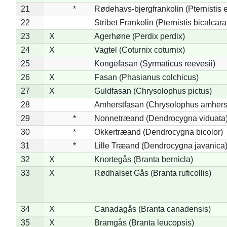
21
*
Rødehavs-bjergfrankolin (Pternistis e
22
Stribet Frankolin (Pternistis bicalcara
23
X
Agerhøne (Perdix perdix)
24
X
Vagtel (Coturnix coturnix)
25
Kongefasan (Syrmaticus reevesii)
26
X
Fasan (Phasianus colchicus)
27
X
Guldfasan (Chrysolophus pictus)
28
Amherstfasan (Chrysolophus amhers
29
*
Nonnetræand (Dendrocygna viduata
30
*
Okkertræand (Dendrocygna bicolor)
31
*
Lille Træand (Dendrocygna javanica
32
X
Knortegås (Branta bernicla)
33
X
Rødhalset Gås (Branta ruficollis)
34
X
Canadagås (Branta canadensis)
35
X
Bramgås (Branta leucopsis)