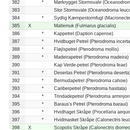
382
*
Mørkrygget Stormsvale (Oceanodrom
383
Stor Stormsvale (Oceanodroma leuc
384
*
Sydlig Kæmpestormfugl (Macronecte
385
X
Mallemuk (Fulmarus glacialis)
386
*
Kappetrel (Daption capense)
387
*
Hvidbuget Petrel (Pterodroma incerta
388
*
Fløjlspetrel (Pterodroma mollis)
389
*
Madeirapetrel (Pterodroma madeira)
390
Kap Verde-petrel (Pterodroma feae)
391
*
Desertas Petrel (Pterodroma deserta
392
*
Bermudapetrel (Pterodroma cahow)
393
*
Cariberpetrel (Pterodroma hasitata)
394
*
Trindadepetrel (Pterodroma arminjon
395
*
Baraus's Petrel (Pterodroma baraui)
396
*
Hvidhaget Skråpe (Procellaria aequin
397
*
Hvidmasket Skråpe (Calonectris leu
398
X
Scopolis Skråpe (Calonectris diome