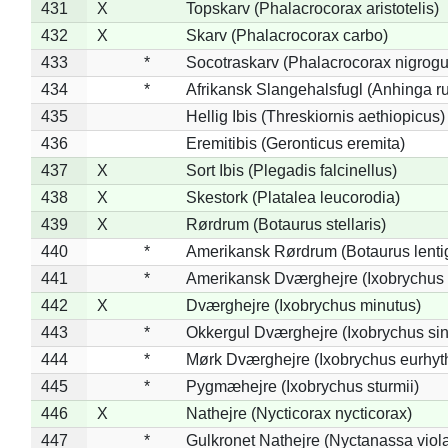
431
X
Topskarv (Phalacrocorax aristotelis)
432
X
Skarv (Phalacrocorax carbo)
433
*
Socotraskarv (Phalacrocorax nigrogul
434
*
Afrikansk Slangehalsfugl (Anhinga ru
435
Hellig Ibis (Threskiornis aethiopicus)
436
Eremitibis (Geronticus eremita)
437
X
Sort Ibis (Plegadis falcinellus)
438
X
Skestork (Platalea leucorodia)
439
X
Rørdrum (Botaurus stellaris)
440
*
Amerikansk Rørdrum (Botaurus lenti
441
*
Amerikansk Dværghejre (Ixobrychus e
442
X
Dværghejre (Ixobrychus minutus)
443
*
Okkergul Dværghejre (Ixobrychus sin
444
*
Mørk Dværghejre (Ixobrychus eurhy
445
*
Pygmæhejre (Ixobrychus sturmii)
446
X
Nathejre (Nycticorax nycticorax)
447
*
Gulkronet Nathejre (Nyctanassa viol