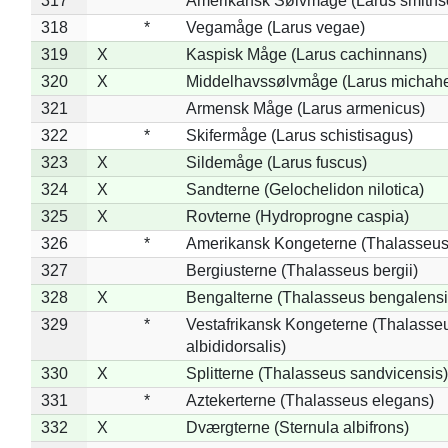
317
*
Amerikansk Sølvmåge (Larus smiths
318
*
Vegamåge (Larus vegae)
319
X
Kaspisk Måge (Larus cachinnans)
320
X
Middelhavssølvmåge (Larus michahel
321
Armensk Måge (Larus armenicus)
322
*
Skifermåge (Larus schistisagus)
323
X
Sildemåge (Larus fuscus)
324
X
Sandterne (Gelochelidon nilotica)
325
X
Rovterne (Hydroprogne caspia)
326
*
Amerikansk Kongeterne (Thalasseu
327
Bergiusterne (Thalasseus bergii)
328
X
Bengalterne (Thalasseus bengalensi
329
*
Vestafrikansk Kongeterne (Thalasse
albididorsalis)
330
X
Splitterne (Thalasseus sandvicensis)
331
*
Aztekerterne (Thalasseus elegans)
332
X
Dværgterne (Sternula albifrons)