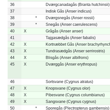
36
Dværgcanadagås (Branta hutchinsii)
37
Indisk Gås (Anser indicus)
38
*
Dværgsnegås (Anser rossii)
39
*
Snegås (Anser caerulescens)
40
X
Grågås (Anser anser)
41
Tajgasædgås (Anser fabalis)
42
X
Kortnæbbet Gås (Anser brachyrhync
43
X
Tundrasædgås (Anser serrirostris)
44
X
Blisgås (Anser albifrons)
45
X
Dværggås (Anser erythropus)
46
Sortsvane (Cygnus atratus)
47
X
Knopsvane (Cygnus olor)
48
X
Pibesvane (Cygnus columbianus)
49
X
Sangsvane (Cygnus cygnus)
50
*
Sporegås (Plectropterus gambensis)