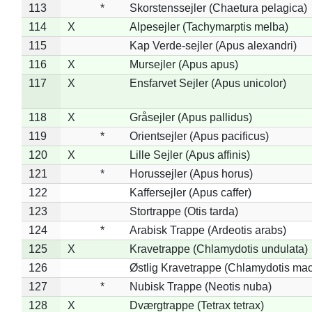
113
*
Skorstenssejler (Chaetura pelagica)
114
X
Alpesejler (Tachymarptis melba)
115
Kap Verde-sejler (Apus alexandri)
116
X
Mursejler (Apus apus)
117
X
Ensfarvet Sejler (Apus unicolor)
118
X
Gråsejler (Apus pallidus)
119
*
Orientsejler (Apus pacificus)
120
X
Lille Sejler (Apus affinis)
121
*
Horussejler (Apus horus)
122
Kaffersejler (Apus caffer)
123
Stortrappe (Otis tarda)
124
*
Arabisk Trappe (Ardeotis arabs)
125
X
Kravetrappe (Chlamydotis undulata)
126
Østlig Kravetrappe (Chlamydotis mac
127
*
Nubisk Trappe (Neotis nuba)
128
X
Dværgtrappe (Tetrax tetrax)