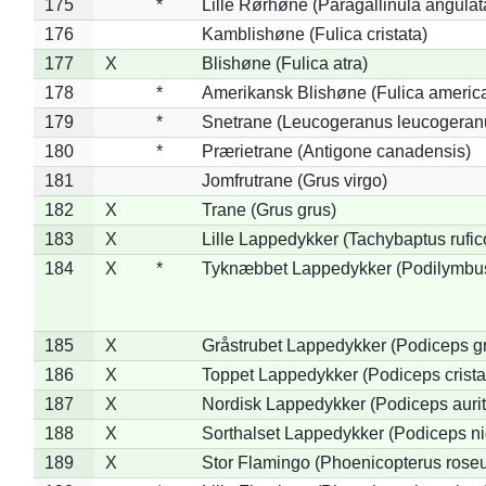
175
*
Lille Rørhøne (Paragallinula angulat
176
Kamblishøne (Fulica cristata)
177
X
Blishøne (Fulica atra)
178
*
Amerikansk Blishøne (Fulica americ
179
*
Snetrane (Leucogeranus leucogeran
180
*
Prærietrane (Antigone canadensis)
181
Jomfrutrane (Grus virgo)
182
X
Trane (Grus grus)
183
X
Lille Lappedykker (Tachybaptus rufico
184
X
*
Tyknæbbet Lappedykker (Podilymbu
185
X
Gråstrubet Lappedykker (Podiceps g
186
X
Toppet Lappedykker (Podiceps crista
187
X
Nordisk Lappedykker (Podiceps aurit
188
X
Sorthalset Lappedykker (Podiceps nig
189
X
Stor Flamingo (Phoenicopterus rose