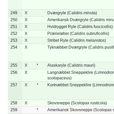
249
X
Dværgryle (Calidris minuta)
250
X
Amerikansk Dværgryle (Calidris minut
251
X
Hvidrygget Ryle (Calidris fuscicollis)
252
X
Prærieløber (Calidris subruficollis)
253
X
Stribet Ryle (Calidris melanotos)
254
X
Tyknæbbet Dværgryle (Calidris pusil
255
X
*
Alaskaryle (Calidris mauri)
256
X
Langnæbbet Sneppeklire (Limnodro
scolopaceus)
257
X
*
Kortnæbbet Sneppeklire (Limnodrom
258
X
Skovsneppe (Scolopax rusticola)
259
*
Amerikansk Skovsneppe (Scolopax m