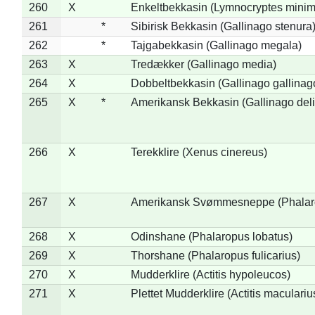
260
X
Enkeltbekkasin (Lymnocryptes minim
261
*
Sibirisk Bekkasin (Gallinago stenura
262
*
Tajgabekkasin (Gallinago megala)
263
X
Tredækker (Gallinago media)
264
X
Dobbeltbekkasin (Gallinago gallinag
265
X
*
Amerikansk Bekkasin (Gallinago deli
266
X
Terekklire (Xenus cinereus)
267
X
Amerikansk Svømmesneppe (Phalarop
268
X
Odinshane (Phalaropus lobatus)
269
X
Thorshane (Phalaropus fulicarius)
270
X
Mudderklire (Actitis hypoleucos)
271
X
Plettet Mudderklire (Actitis maculariu