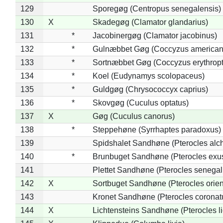
129
Sporegøg (Centropus senegalensis)
130
X
Skadegøg (Clamator glandarius)
131
*
Jacobinergøg (Clamator jacobinus)
132
*
Gulnæbbet Gøg (Coccyzus american
133
*
Sortnæbbet Gøg (Coccyzus erythrop
134
*
Koel (Eudynamys scolopaceus)
135
*
Guldgøg (Chrysococcyx caprius)
136
*
Skovgøg (Cuculus optatus)
137
X
Gøg (Cuculus canorus)
138
*
Steppehøne (Syrrhaptes paradoxus)
139
Spidshalet Sandhøne (Pterocles alch
140
*
Brunbuget Sandhøne (Pterocles exus
141
Plettet Sandhøne (Pterocles senegal
142
X
Sortbuget Sandhøne (Pterocles orient
143
Kronet Sandhøne (Pterocles coronat
144
X
Lichtensteins Sandhøne (Pterocles lic