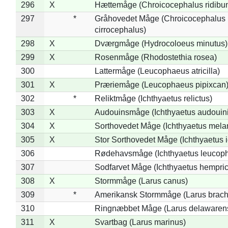
296
X
Hættemåge (Chroicocephalus ridibu
297
*
Gråhovedet Måge (Chroicocephalus
cirrocephalus)
298
X
Dværgmåge (Hydrocoloeus minutus)
299
X
Rosenmåge (Rhodostethia rosea)
300
Lattermåge (Leucophaeus atricilla)
301
X
Præriemåge (Leucophaeus pipixcan
302
*
Reliktmåge (Ichthyaetus relictus)
303
X
Audouinsmåge (Ichthyaetus audouini
304
X
Sorthovedet Måge (Ichthyaetus mela
305
X
Stor Sorthovedet Måge (Ichthyaetus 
306
Rødehavsmåge (Ichthyaetus leucop
307
Sodfarvet Måge (Ichthyaetus hempric
308
X
Stormmåge (Larus canus)
309
*
Amerikansk Stormmåge (Larus brach
310
Ringnæbbet Måge (Larus delawarens
311
X
Svartbag (Larus marinus)