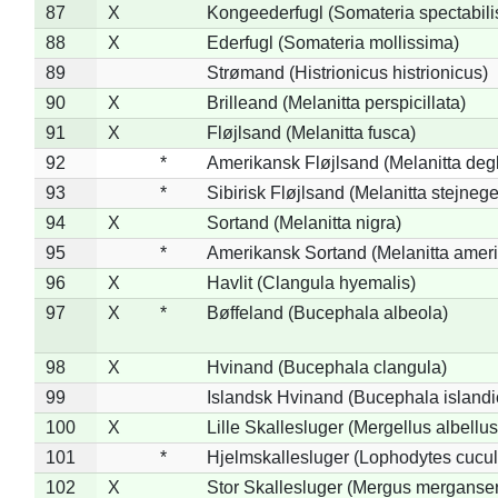
87
X
Kongeederfugl (Somateria spectabili
88
X
Ederfugl (Somateria mollissima)
89
Strømand (Histrionicus histrionicus)
90
X
Brilleand (Melanitta perspicillata)
91
X
Fløjlsand (Melanitta fusca)
92
*
Amerikansk Fløjlsand (Melanitta deg
93
*
Sibirisk Fløjlsand (Melanitta stejnege
94
X
Sortand (Melanitta nigra)
95
*
Amerikansk Sortand (Melanitta amer
96
X
Havlit (Clangula hyemalis)
97
X
*
Bøffeland (Bucephala albeola)
98
X
Hvinand (Bucephala clangula)
99
Islandsk Hvinand (Bucephala islandi
100
X
Lille Skallesluger (Mergellus albellus
101
*
Hjelmskallesluger (Lophodytes cucul
102
X
Stor Skallesluger (Mergus merganser