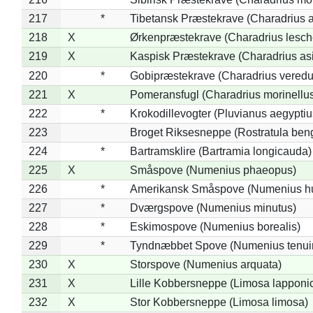
217
*
Tibetansk Præstekrave (Charadrius at
218
X
Ørkenpræstekrave (Charadrius lesche
219
X
Kaspisk Præstekrave (Charadrius asi
220
*
Gobipræstekrave (Charadrius veredu
221
X
Pomeransfugl (Charadrius morinellu
222
*
Krokodillevogter (Pluvianus aegyptiu
223
Broget Riksesneppe (Rostratula ben
224
*
Bartramsklire (Bartramia longicauda)
225
X
Småspove (Numenius phaeopus)
226
*
Amerikansk Småspove (Numenius h
227
*
Dværgspove (Numenius minutus)
228
*
Eskimospove (Numenius borealis)
229
*
Tyndnæbbet Spove (Numenius tenuiro
230
X
Storspove (Numenius arquata)
231
X
Lille Kobbersneppe (Limosa lapponi
232
X
Stor Kobbersneppe (Limosa limosa)