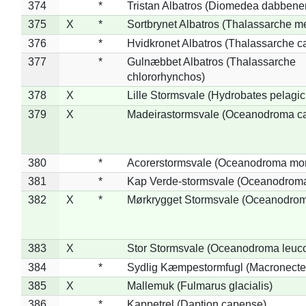
374
*
Tristan Albatros (Diomedea dabbene
375
X
*
Sortbrynet Albatros (Thalassarche m
376
*
Hvidkronet Albatros (Thalassarche c
377
*
Gulnæbbet Albatros (Thalassarche
chlororhynchos)
378
X
Lille Stormsvale (Hydrobates pelagic
379
X
Madeirastormsvale (Oceanodroma ca
380
*
Acorerstormsvale (Oceanodroma mon
381
*
Kap Verde-stormsvale (Oceanodroma
382
X
*
Mørkrygget Stormsvale (Oceanodrom
383
X
Stor Stormsvale (Oceanodroma leuc
384
*
Sydlig Kæmpestormfugl (Macronecte
385
X
Mallemuk (Fulmarus glacialis)
386
*
Kappetrel (Daption capense)