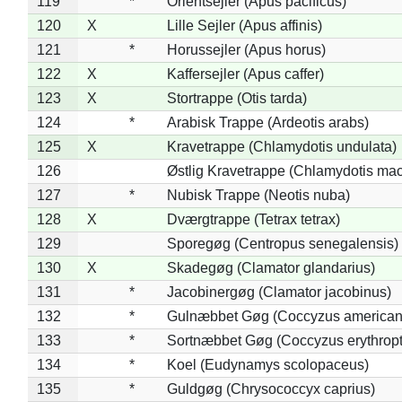
119
*
Orientsejler (Apus pacificus)
120
X
Lille Sejler (Apus affinis)
121
*
Horussejler (Apus horus)
122
X
Kaffersejler (Apus caffer)
123
X
Stortrappe (Otis tarda)
124
*
Arabisk Trappe (Ardeotis arabs)
125
X
Kravetrappe (Chlamydotis undulata)
126
Østlig Kravetrappe (Chlamydotis mac
127
*
Nubisk Trappe (Neotis nuba)
128
X
Dværgtrappe (Tetrax tetrax)
129
Sporegøg (Centropus senegalensis)
130
X
Skadegøg (Clamator glandarius)
131
*
Jacobinergøg (Clamator jacobinus)
132
*
Gulnæbbet Gøg (Coccyzus american
133
*
Sortnæbbet Gøg (Coccyzus erythrop
134
*
Koel (Eudynamys scolopaceus)
135
*
Guldgøg (Chrysococcyx caprius)