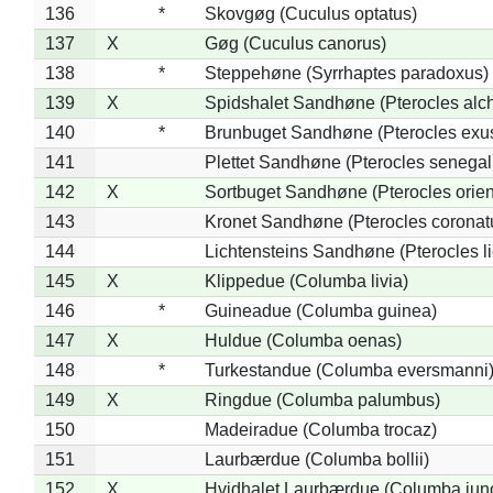
136
*
Skovgøg (Cuculus optatus)
137
X
Gøg (Cuculus canorus)
138
*
Steppehøne (Syrrhaptes paradoxus)
139
X
Spidshalet Sandhøne (Pterocles alch
140
*
Brunbuget Sandhøne (Pterocles exus
141
Plettet Sandhøne (Pterocles senegal
142
X
Sortbuget Sandhøne (Pterocles orient
143
Kronet Sandhøne (Pterocles coronat
144
Lichtensteins Sandhøne (Pterocles lic
145
X
Klippedue (Columba livia)
146
*
Guineadue (Columba guinea)
147
X
Huldue (Columba oenas)
148
*
Turkestandue (Columba eversmanni
149
X
Ringdue (Columba palumbus)
150
Madeiradue (Columba trocaz)
151
Laurbærdue (Columba bollii)
152
X
Hvidhalet Laurbærdue (Columba jun