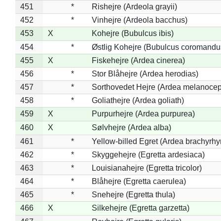
451
*
Rishejre (Ardeola grayii)
452
*
Vinhejre (Ardeola bacchus)
453
X
Kohejre (Bubulcus ibis)
454
*
Østlig Kohejre (Bubulcus coromandu
455
X
Fiskehejre (Ardea cinerea)
456
*
Stor Blåhejre (Ardea herodias)
457
*
Sorthovedet Hejre (Ardea melanocep
458
*
Goliathejre (Ardea goliath)
459
X
Purpurhejre (Ardea purpurea)
460
X
Sølvhejre (Ardea alba)
461
*
Yellow-billed Egret (Ardea brachyrh
462
*
Skyggehejre (Egretta ardesiaca)
463
*
Louisianahejre (Egretta tricolor)
464
*
Blåhejre (Egretta caerulea)
465
*
Snehejre (Egretta thula)
466
X
Silkehejre (Egretta garzetta)