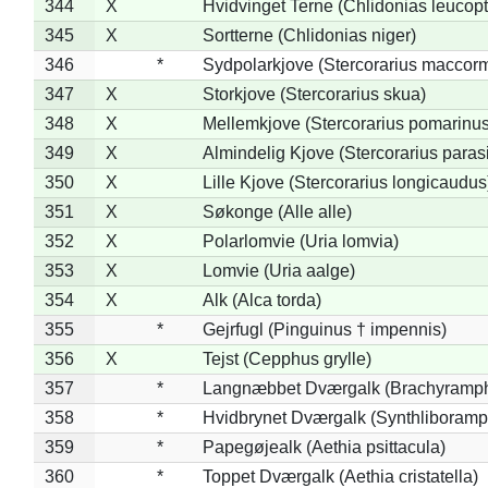
344
X
Hvidvinget Terne (Chlidonias leucopt
345
X
Sortterne (Chlidonias niger)
346
*
Sydpolarkjove (Stercorarius maccorm
347
X
Storkjove (Stercorarius skua)
348
X
Mellemkjove (Stercorarius pomarinus
349
X
Almindelig Kjove (Stercorarius parasi
350
X
Lille Kjove (Stercorarius longicaudus
351
X
Søkonge (Alle alle)
352
X
Polarlomvie (Uria lomvia)
353
X
Lomvie (Uria aalge)
354
X
Alk (Alca torda)
355
*
Gejrfugl (Pinguinus † impennis)
356
X
Tejst (Cepphus grylle)
357
*
Langnæbbet Dværgalk (Brachyramph
358
*
Hvidbrynet Dværgalk (Synthliboramp
359
*
Papegøjealk (Aethia psittacula)
360
*
Toppet Dværgalk (Aethia cristatella)