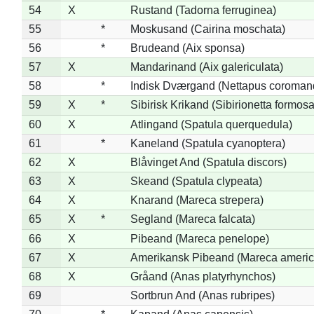
54
X
Rustand (Tadorna ferruginea)
55
*
Moskusand (Cairina moschata)
56
*
Brudeand (Aix sponsa)
57
X
Mandarinand (Aix galericulata)
58
*
Indisk Dværgand (Nettapus coroman
59
X
*
Sibirisk Krikand (Sibirionetta formosa
60
X
Atlingand (Spatula querquedula)
61
*
Kaneland (Spatula cyanoptera)
62
X
Blåvinget And (Spatula discors)
63
X
Skeand (Spatula clypeata)
64
X
Knarand (Mareca strepera)
65
X
*
Segland (Mareca falcata)
66
X
Pibeand (Mareca penelope)
67
X
Amerikansk Pibeand (Mareca americ
68
X
Gråand (Anas platyrhynchos)
69
Sortbrun And (Anas rubripes)