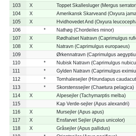
103
X
Toppet Skallesluger (Mergus serrator
104
X
Amerikansk Skarveand (Oxyura jama
105
X
Hvidhovedet And (Oxyura leucoceph
106
*
Nathøg (Chordeiles minor)
107
X
Rødhalset Natravn (Caprimulgus rufic
108
X
Natravn (Caprimulgus europaeus)
109
Ørkennatravn (Caprimulgus aegyptiu
110
*
Nubisk Natravn (Caprimulgus nubicu
111
*
Gylden Natravn (Caprimulgus eximiu
112
*
Tornhalesejler (Hirundapus caudacut
113
*
Skorstenssejler (Chaetura pelagica)
114
X
Alpesejler (Tachymarptis melba)
115
Kap Verde-sejler (Apus alexandri)
116
X
Mursejler (Apus apus)
117
X
Ensfarvet Sejler (Apus unicolor)
118
X
Gråsejler (Apus pallidus)