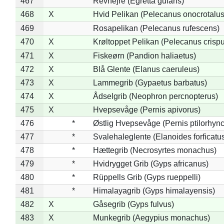
467
Revhejre (Egretta gularis)
468
X
Hvid Pelikan (Pelecanus onocrotalus
469
Rosapelikan (Pelecanus rufescens)
470
X
Krøltoppet Pelikan (Pelecanus crisp
471
X
Fiskeørn (Pandion haliaetus)
472
X
Blå Glente (Elanus caeruleus)
473
X
Lammegrib (Gypaetus barbatus)
474
X
Ådselgrib (Neophron percnopterus)
475
X
Hvepsevåge (Pernis apivorus)
476
*
Østlig Hvepsevåge (Pernis ptilorhyn
477
*
Svalehaleglente (Elanoides forficatu
478
*
Hættegrib (Necrosyrtes monachus)
479
*
Hvidrygget Grib (Gyps africanus)
480
*
Rüppells Grib (Gyps rueppelli)
481
*
Himalayagrib (Gyps himalayensis)
482
X
Gåsegrib (Gyps fulvus)
483
X
Munkegrib (Aegypius monachus)