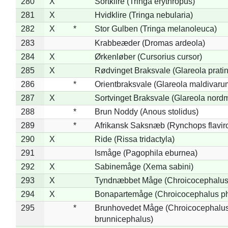
280
X
Sortklire (Tringa erythropus)
281
X
Hvidklire (Tringa nebularia)
282
X
*
Stor Gulben (Tringa melanoleuca)
283
Krabbeæder (Dromas ardeola)
284
X
Ørkenløber (Cursorius cursor)
285
X
Rødvinget Braksvale (Glareola pratin
286
*
Orientbraksvale (Glareola maldivaru
287
X
Sortvinget Braksvale (Glareola nord
288
*
Brun Noddy (Anous stolidus)
289
*
Afrikansk Saksnæb (Rynchops flaviro
290
X
Ride (Rissa tridactyla)
291
Ismåge (Pagophila eburnea)
292
X
Sabinemåge (Xema sabini)
293
X
Tyndnæbbet Måge (Chroicocephalus
294
X
Bonapartemåge (Chroicocephalus ph
295
*
Brunhovedet Måge (Chroicocephalu
brunnicephalus)