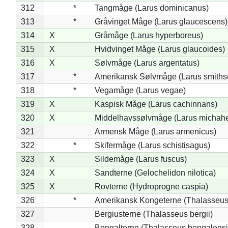
312
*
Tangmåge (Larus dominicanus)
313
*
Gråvinget Måge (Larus glaucescens)
314
X
Gråmåge (Larus hyperboreus)
315
X
Hvidvinget Måge (Larus glaucoides)
316
X
Sølvmåge (Larus argentatus)
317
*
Amerikansk Sølvmåge (Larus smiths
318
*
Vegamåge (Larus vegae)
319
X
Kaspisk Måge (Larus cachinnans)
320
X
Middelhavssølvmåge (Larus michahel
321
Armensk Måge (Larus armenicus)
322
*
Skifermåge (Larus schistisagus)
323
X
Sildemåge (Larus fuscus)
324
X
Sandterne (Gelochelidon nilotica)
325
X
Rovterne (Hydroprogne caspia)
326
*
Amerikansk Kongeterne (Thalasseu
327
Bergiusterne (Thalasseus bergii)
328
Bengalterne (Thalasseus bengalensi