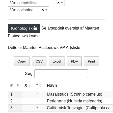
×
Vælg krydsliste
×
Vælg visning
Se årsopdelt oversigt af
Maarten
Kronologisk
Platteeuw
s kryds
Dette er Maarten Platteeuws VP Artsliste
Copy
CSV
Excel
PDF
Print
Søg:
#
X
*
Navn
1
*
Masaistruds (Struthio camelus)
2
Perlehøne (Numida meleagris)
3
*
Californisk Topvagtel (Callipepla cali