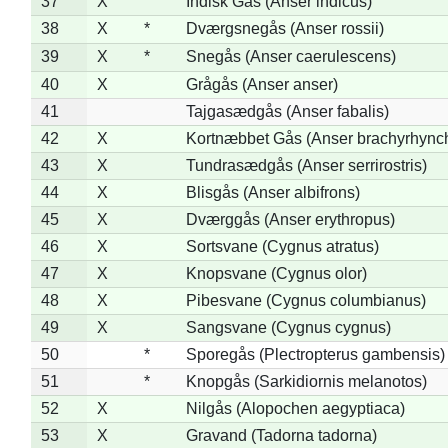
37
X
Indisk Gås (Anser indicus)
38
X
*
Dværgsnegås (Anser rossii)
39
X
*
Snegås (Anser caerulescens)
40
X
Grågås (Anser anser)
41
Tajgasædgås (Anser fabalis)
42
X
Kortnæbbet Gås (Anser brachyrhync
43
X
Tundrasædgås (Anser serrirostris)
44
X
Blisgås (Anser albifrons)
45
X
Dværggås (Anser erythropus)
46
X
Sortsvane (Cygnus atratus)
47
X
Knopsvane (Cygnus olor)
48
X
Pibesvane (Cygnus columbianus)
49
X
Sangsvane (Cygnus cygnus)
50
*
Sporegås (Plectropterus gambensis)
51
*
Knopgås (Sarkidiornis melanotos)
52
X
Nilgås (Alopochen aegyptiaca)
53
X
Gravand (Tadorna tadorna)