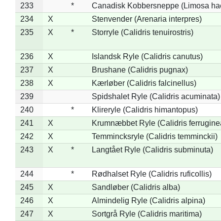
233
*
Canadisk Kobbersneppe (Limosa ha
234
X
Stenvender (Arenaria interpres)
235
X
*
Storryle (Calidris tenuirostris)
236
X
Islandsk Ryle (Calidris canutus)
237
X
Brushane (Calidris pugnax)
238
X
Kærløber (Calidris falcinellus)
239
Spidshalet Ryle (Calidris acuminata)
240
*
Klireryle (Calidris himantopus)
241
X
Krumnæbbet Ryle (Calidris ferrugine
242
X
Temmincksryle (Calidris temminckii)
243
X
*
Langtået Ryle (Calidris subminuta)
244
*
Rødhalset Ryle (Calidris ruficollis)
245
X
Sandløber (Calidris alba)
246
X
Almindelig Ryle (Calidris alpina)
247
X
Sortgrå Ryle (Calidris maritima)