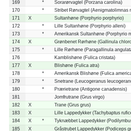
169
*
Sorarørvagtel (Porzana carolina)
170
*
Stribet Rørvagtel (Aenigmatolimnas 
171
X
Sultanhøne (Porphyrio porphyrio)
172
*
Lille Sultanhøne (Porphyrio alleni)
173
*
Amerikansk Sultanhøne (Porphyrio m
174
X
Grønbenet Rørhøne (Gallinula chlor
175
*
Lille Rørhøne (Paragallinula angulat
176
Kamblishøne (Fulica cristata)
177
X
Blishøne (Fulica atra)
178
*
Amerikansk Blishøne (Fulica americ
179
*
Snetrane (Leucogeranus leucogeran
180
*
Prærietrane (Antigone canadensis)
181
Jomfrutrane (Grus virgo)
182
X
Trane (Grus grus)
183
X
Lille Lappedykker (Tachybaptus rufico
184
X
*
Tyknæbbet Lappedykker (Podilymbu
185
X
Gråstrubet Lappedykker (Podiceps g