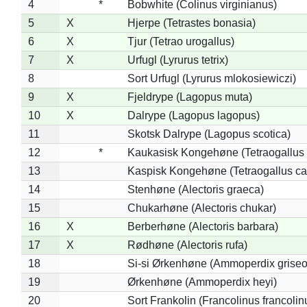
4
*
Bobwhite (Colinus virginianus)
5
X
Hjerpe (Tetrastes bonasia)
6
X
Tjur (Tetrao urogallus)
7
X
Urfugl (Lyrurus tetrix)
8
Sort Urfugl (Lyrurus mlokosiewiczi)
9
X
Fjeldrype (Lagopus muta)
10
X
Dalrype (Lagopus lagopus)
11
Skotsk Dalrype (Lagopus scotica)
12
*
Kaukasisk Kongehøne (Tetraogallus 
13
Kaspisk Kongehøne (Tetraogallus ca
14
Stenhøne (Alectoris graeca)
15
Chukarhøne (Alectoris chukar)
16
X
Berberhøne (Alectoris barbara)
17
X
Rødhøne (Alectoris rufa)
18
Si-si Ørkenhøne (Ammoperdix griseo
19
Ørkenhøne (Ammoperdix heyi)
20
Sort Frankolin (Francolinus francolin