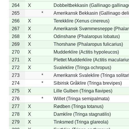
264
X
Dobbeltbekkasin (Gallinago gallinag
265
*
Amerikansk Bekkasin (Gallinago deli
266
X
Terekklire (Xenus cinereus)
267
X
Amerikansk Svømmesneppe (Phalarop
268
X
Odinshane (Phalaropus lobatus)
269
X
Thorshane (Phalaropus fulicarius)
270
X
Mudderklire (Actitis hypoleucos)
271
X
Plettet Mudderklire (Actitis maculariu
272
X
Svaleklire (Tringa ochropus)
273
*
Amerikansk Svaleklire (Tringa solitar
274
*
Sibirisk Gråklire (Tringa brevipes)
275
X
Lille Gulben (Tringa flavipes)
276
*
Willet (Tringa semipalmata)
277
X
Rødben (Tringa totanus)
278
X
Damklire (Tringa stagnatilis)
279
X
Tinksmed (Tringa glareola)