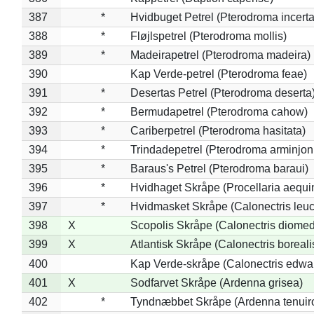
387
*
Hvidbuget Petrel (Pterodroma incerta
388
*
Fløjlspetrel (Pterodroma mollis)
389
*
Madeirapetrel (Pterodroma madeira)
390
Kap Verde-petrel (Pterodroma feae)
391
*
Desertas Petrel (Pterodroma deserta
392
*
Bermudapetrel (Pterodroma cahow)
393
*
Cariberpetrel (Pterodroma hasitata)
394
*
Trindadepetrel (Pterodroma arminjon
395
*
Baraus's Petrel (Pterodroma baraui)
396
*
Hvidhaget Skråpe (Procellaria aequin
397
*
Hvidmasket Skråpe (Calonectris leu
398
X
Scopolis Skråpe (Calonectris diome
399
X
Atlantisk Skråpe (Calonectris boreali
400
Kap Verde-skråpe (Calonectris edwar
401
X
Sodfarvet Skråpe (Ardenna grisea)
402
*
Tyndnæbbet Skråpe (Ardenna tenuiro