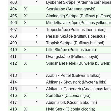
403
*
Lysbenet Skråpe (Ardenna carneipes
404
X
Storskråpe (Ardenna gravis)
405
X
Almindelig Skråpe (Puffinus puffinus
406
X
Middelhavsskråpe (Puffinus yelkoua
407
*
Tropeskråpe (Puffinus lherminieri)
408
*
Persisk Skråpe (Puffinus persicus)
409
*
Tropisk Skråpe (Puffinus bailloni)
410
X
Lille Skråpe (Puffinus baroli)
411
*
Dværgskråpe (Puffinus boydi)
412
X
Spidshalet Petrel (Bulweria bulwerii)
413
*
Arabisk Petrel (Bulweria fallax)
414
Afrikansk Skovstork (Mycteria ibis)
415
*
Afrikansk Gabenæb (Anastomus lame
416
X
Sort Stork (Ciconia nigra)
417
*
Abdimstork (Ciconia abdimii)
418
X
Hvid Stork (Ciconia ciconia)