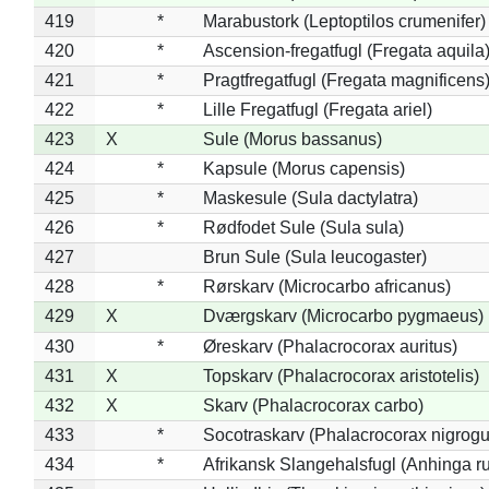
419
*
Marabustork (Leptoptilos crumenifer)
420
*
Ascension-fregatfugl (Fregata aquila
421
*
Pragtfregatfugl (Fregata magnificens
422
*
Lille Fregatfugl (Fregata ariel)
423
X
Sule (Morus bassanus)
424
*
Kapsule (Morus capensis)
425
*
Maskesule (Sula dactylatra)
426
*
Rødfodet Sule (Sula sula)
427
Brun Sule (Sula leucogaster)
428
*
Rørskarv (Microcarbo africanus)
429
X
Dværgskarv (Microcarbo pygmaeus)
430
*
Øreskarv (Phalacrocorax auritus)
431
X
Topskarv (Phalacrocorax aristotelis)
432
X
Skarv (Phalacrocorax carbo)
433
*
Socotraskarv (Phalacrocorax nigrogul
434
*
Afrikansk Slangehalsfugl (Anhinga ru