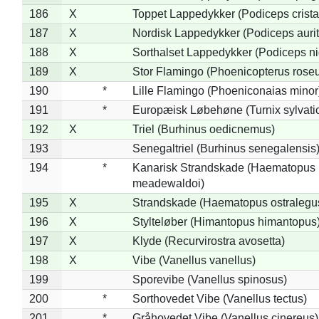
186
X
Toppet Lappedykker (Podiceps crista
187
X
Nordisk Lappedykker (Podiceps aurit
188
X
Sorthalset Lappedykker (Podiceps nig
189
X
Stor Flamingo (Phoenicopterus rose
190
*
Lille Flamingo (Phoeniconaias minor
191
*
Europæisk Løbehøne (Turnix sylvati
192
X
Triel (Burhinus oedicnemus)
193
Senegaltriel (Burhinus senegalensis
194
*
Kanarisk Strandskade (Haematopus
meadewaldoi)
195
X
Strandskade (Haematopus ostralegu
196
X
Stylteløber (Himantopus himantopus
197
X
Klyde (Recurvirostra avosetta)
198
X
Vibe (Vanellus vanellus)
199
Sporevibe (Vanellus spinosus)
200
*
Sorthovedet Vibe (Vanellus tectus)
201
*
Gråhovedet Vibe (Vanellus cinereus)