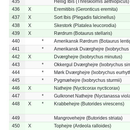
435
Hellig Ibis (Threskiornis aethiopicus)
436
X
Eremitibis (Geronticus eremita)
437
X
Sort Ibis (Plegadis falcinellus)
438
X
Skestork (Platalea leucorodia)
439
X
Rørdrum (Botaurus stellaris)
440
*
Amerikansk Rørdrum (Botaurus lenti
441
*
Amerikansk Dværghejre (Ixobrychus e
442
X
Dværghejre (Ixobrychus minutus)
443
*
Okkergul Dværghejre (Ixobrychus sin
444
*
Mørk Dværghejre (Ixobrychus eurhy
445
*
Pygmæhejre (Ixobrychus sturmii)
446
X
Nathejre (Nycticorax nycticorax)
447
*
Gulkronet Nathejre (Nyctanassa viol
448
X
*
Krabbehejre (Butorides virescens)
449
Mangrovehejre (Butorides striata)
450
X
Tophejre (Ardeola ralloides)