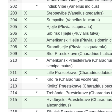
202
*
Indisk Vibe (Vanellus indicus)
203
X
Steppevibe (Vanellus gregarius)
204
X
Sumpvibe (Vanellus leucurus)
205
X
Hjejle (Pluvialis apricaria)
206
X
Sibirisk Hjejle (Pluvialis fulva)
207
X
Amerikansk Hjejle (Pluvialis dominic
208
X
Strandhjejle (Pluvialis squatarola)
209
X
Stor Præstekrave (Charadrius hiaticu
210
*
Amerikansk Præstekrave (Charadriu
semipalmatus)
211
X
Lille Præstekrave (Charadrius dubius
212
*
Kildire (Charadrius vociferus)
213
Kittlitz' Præstekrave (Charadrius pec
214
*
Trebåndet Præstekrave (Charadrius tr
215
X
Hvidbrystet Præstekrave (Charadrius
alexandrinus)
216
*
Sibirisk Præstekrave (Charadrius mo