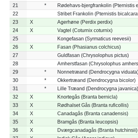
21
*
Rødehavs-bjergfrankolin (Pternistis e
22
Stribet Frankolin (Pternistis bicalcara
23
X
Agerhøne (Perdix perdix)
24
X
Vagtel (Coturnix coturnix)
25
Kongefasan (Syrmaticus reevesii)
26
X
Fasan (Phasianus colchicus)
27
Guldfasan (Chrysolophus pictus)
28
Amherstfasan (Chrysolophus amhers
29
*
Nonnetræand (Dendrocygna viduata
30
*
Okkertræand (Dendrocygna bicolor)
31
*
Lille Træand (Dendrocygna javanica
32
X
Knortegås (Branta bernicla)
33
X
Rødhalset Gås (Branta ruficollis)
34
X
Canadagås (Branta canadensis)
35
X
Bramgås (Branta leucopsis)
36
X
Dværgcanadagås (Branta hutchinsii)