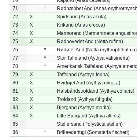
70
*
Kapand (Anas capensis)
71
*
Rødnæbbet And (Anas erythrorhynch
72
X
Spidsand (Anas acuta)
73
X
Krikand (Anas crecca)
74
X
Marmorand (Marmaronetta angustirost
75
X
Rødhovedet And (Netta rufina)
76
*
Rødøjet And (Netta erythrophthalma)
77
*
Stor Taffeland (Aythya valisineria)
78
*
Amerikansk Taffeland (Aythya ameri
79
X
Taffeland (Aythya ferina)
80
X
Hvidøjet And (Aythya nyroca)
81
X
Halsbåndstroldand (Aythya collaris)
82
X
Troldand (Aythya fuligula)
83
X
Bjergand (Aythya marila)
84
X
Lille Bjergand (Aythya affinis)
85
Stellersand (Polysticta stelleri)
86
*
Brilleederfugl (Somateria fischeri)