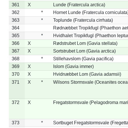
361
X
Lunde (Fratercula arctica)
362
*
Hornet Lunde (Fratercula corniculata
363
*
Toplunde (Fratercula cirrhata)
364
Rødnæbbet Tropikfugl (Phaethon ae
365
*
Hvidhalet Tropikfugl (Phaethon leptu
366
X
Rødstrubet Lom (Gavia stellata)
367
X
Sortstrubet Lom (Gavia arctica)
368
*
Stillehavslom (Gavia pacifica)
369
X
Islom (Gavia immer)
370
X
Hvidnæbbet Lom (Gavia adamsii)
371
X
*
Wilsons Stormsvale (Oceanites ocea
372
X
Fregatstormsvale (Pelagodroma mar
373
*
Sortbuget Fregatstormsvale (Fregetta