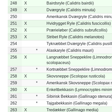
248
X
Bairdsryle (Calidris bairdii)
249
X
Dværgryle (Calidris minuta)
250
Amerikansk Dværgryle (Calidris minut
251
X
Hvidrygget Ryle (Calidris fuscicollis)
252
X
Prærieløber (Calidris subruficollis)
253
X
Stribet Ryle (Calidris melanotos)
254
Tyknæbbet Dværgryle (Calidris pusil
255
*
Alaskaryle (Calidris mauri)
256
X
Langnæbbet Sneppeklire (Limnodro
scolopaceus)
257
*
Kortnæbbet Sneppeklire (Limnodrom
258
X
Skovsneppe (Scolopax rusticola)
259
*
Amerikansk Skovsneppe (Scolopax m
260
X
Enkeltbekkasin (Lymnocryptes minim
261
*
Sibirisk Bekkasin (Gallinago stenura
262
*
Tajgabekkasin (Gallinago megala)
263
X
Tredækker (Gallinago media)