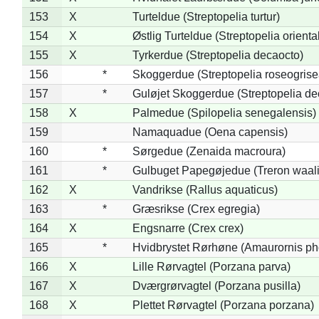
153
X
Turteldue (Streptopelia turtur)
154
X
Østlig Turteldue (Streptopelia oriental
155
X
Tyrkerdue (Streptopelia decaocto)
156
*
Skoggerdue (Streptopelia roseogrise
157
*
Guløjet Skoggerdue (Streptopelia de
158
X
Palmedue (Spilopelia senegalensis)
159
Namaquadue (Oena capensis)
160
*
Sørgedue (Zenaida macroura)
161
*
Gulbuget Papegøjedue (Treron waali
162
X
Vandrikse (Rallus aquaticus)
163
*
Græsrikse (Crex egregia)
164
X
Engsnarre (Crex crex)
165
*
Hvidbrystet Rørhøne (Amaurornis ph
166
X
Lille Rørvagtel (Porzana parva)
167
X
Dværgrørvagtel (Porzana pusilla)
168
X
Plettet Rørvagtel (Porzana porzana)