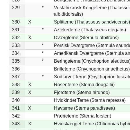
329
*
Vestafrikansk Kongeterne (Thalasse
albididorsalis)
330
X
Splitterne (Thalasseus sandvicensis)
331
*
Aztekerterne (Thalasseus elegans)
332
X
Dværgterne (Sternula albifrons)
333
*
Persisk Dværgterne (Sternula saunde
334
*
Amerikansk Dværgterne (Sternula ant
335
*
Beringsterne (Onychoprion aleuticus
336
Brilleterne (Onychoprion anaethetus)
337
*
Sodfarvet Terne (Onychoprion fuscat
338
X
Rosenterne (Sterna dougallii)
339
X
Fjordterne (Sterna hirundo)
340
Hvidkindet Terne (Sterna repressa)
341
X
Havterne (Sterna paradisaea)
342
Prærieterne (Sterna forsteri)
343
X
Hvidskægget Terne (Chlidonias hybr