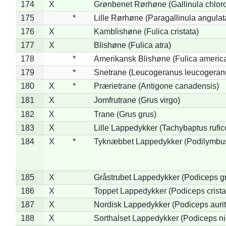
174
X
Grønbenet Rørhøne (Gallinula chlor
175
*
Lille Rørhøne (Paragallinula angulat
176
X
Kamblishøne (Fulica cristata)
177
X
Blishøne (Fulica atra)
178
*
Amerikansk Blishøne (Fulica americ
179
*
Snetrane (Leucogeranus leucogeran
180
X
*
Prærietrane (Antigone canadensis)
181
X
Jomfrutrane (Grus virgo)
182
X
Trane (Grus grus)
183
X
Lille Lappedykker (Tachybaptus rufico
184
X
*
Tyknæbbet Lappedykker (Podilymbu
185
X
Gråstrubet Lappedykker (Podiceps g
186
X
Toppet Lappedykker (Podiceps crista
187
X
Nordisk Lappedykker (Podiceps aurit
188
X
Sorthalset Lappedykker (Podiceps nig