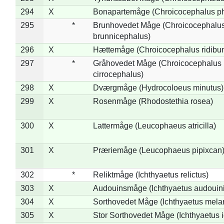
294
X
Bonapartemåge (Chroicocephalus ph
295
*
Brunhovedet Måge (Chroicocephalu
brunnicephalus)
296
X
Hættemåge (Chroicocephalus ridibu
297
*
Gråhovedet Måge (Chroicocephalus
cirrocephalus)
298
X
Dværgmåge (Hydrocoloeus minutus)
299
X
Rosenmåge (Rhodostethia rosea)
300
X
Lattermåge (Leucophaeus atricilla)
301
X
Præriemåge (Leucophaeus pipixcan
302
*
Reliktmåge (Ichthyaetus relictus)
303
X
Audouinsmåge (Ichthyaetus audouini
304
X
Sorthovedet Måge (Ichthyaetus mela
305
X
Stor Sorthovedet Måge (Ichthyaetus 