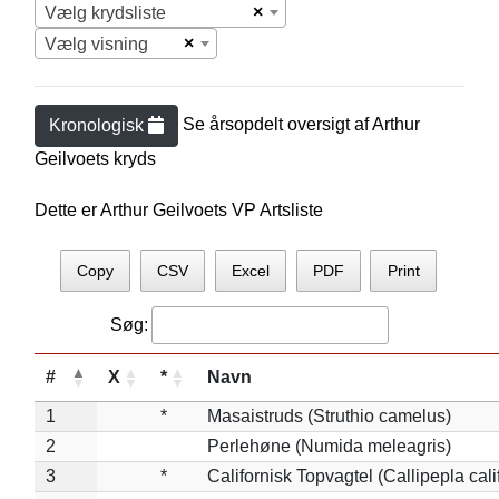
×
Vælg krydsliste
×
Vælg visning
Se årsopdelt oversigt af
Arthur
Kronologisk
Geilvoet
s kryds
Dette er Arthur Geilvoets VP Artsliste
Copy
CSV
Excel
PDF
Print
Søg:
#
X
*
Navn
1
*
Masaistruds (Struthio camelus)
2
Perlehøne (Numida meleagris)
3
*
Californisk Topvagtel (Callipepla cali