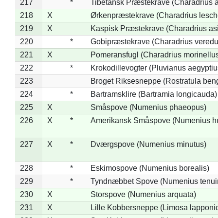
217
*
Tibetansk Præstekrave (Charadrius at
218
X
Ørkenpræstekrave (Charadrius lesche
219
X
Kaspisk Præstekrave (Charadrius asi
220
*
Gobipræstekrave (Charadrius veredu
221
X
Pomeransfugl (Charadrius morinellu
222
*
Krokodillevogter (Pluvianus aegyptiu
223
Broget Riksesneppe (Rostratula ben
224
*
Bartramsklire (Bartramia longicauda)
225
X
Småspove (Numenius phaeopus)
226
X
*
Amerikansk Småspove (Numenius h
227
X
*
Dværgspove (Numenius minutus)
228
*
Eskimospove (Numenius borealis)
229
*
Tyndnæbbet Spove (Numenius tenuiro
230
X
Storspove (Numenius arquata)
231
X
Lille Kobbersneppe (Limosa lapponi