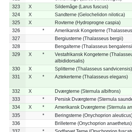
323
X
Sildemåge (Larus fuscus)
324
X
Sandterne (Gelochelidon nilotica)
325
X
Rovterne (Hydroprogne caspia)
326
*
Amerikansk Kongeterne (Thalasseu
327
Bergiusterne (Thalasseus bergii)
328
Bengalterne (Thalasseus bengalensi
329
X
*
Vestafrikansk Kongeterne (Thalasse
albididorsalis)
330
X
Splitterne (Thalasseus sandvicensis)
331
X
*
Aztekerterne (Thalasseus elegans)
332
X
Dværgterne (Sternula albifrons)
333
*
Persisk Dværgterne (Sternula saunde
334
X
*
Amerikansk Dværgterne (Sternula ant
335
*
Beringsterne (Onychoprion aleuticus
336
Brilleterne (Onychoprion anaethetus)
337
*
Sodfarvet Terne (Onychoprion fuscat