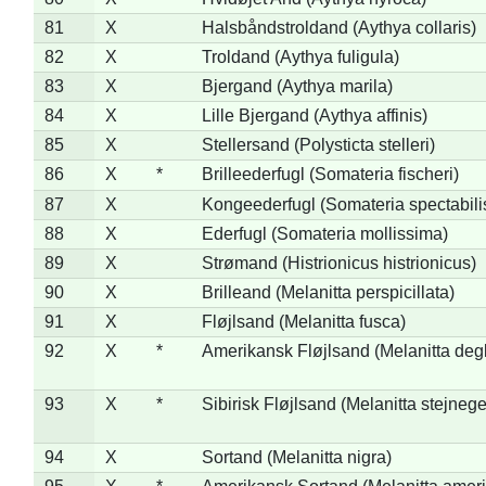
81
X
Halsbåndstroldand (Aythya collaris)
82
X
Troldand (Aythya fuligula)
83
X
Bjergand (Aythya marila)
84
X
Lille Bjergand (Aythya affinis)
85
X
Stellersand (Polysticta stelleri)
86
X
*
Brilleederfugl (Somateria fischeri)
87
X
Kongeederfugl (Somateria spectabili
88
X
Ederfugl (Somateria mollissima)
89
X
Strømand (Histrionicus histrionicus)
90
X
Brilleand (Melanitta perspicillata)
91
X
Fløjlsand (Melanitta fusca)
92
X
*
Amerikansk Fløjlsand (Melanitta deg
93
X
*
Sibirisk Fløjlsand (Melanitta stejnege
94
X
Sortand (Melanitta nigra)