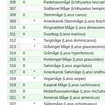
306
X
Rødehavsmåge (Ichthyaetus leucop
307
Sodfarvet Måge (Ichthyaetus hempric
308
X
Stormmåge (Larus canus)
309
*
Amerikansk Stormmåge (Larus brach
310
X
Ringnæbbet Måge (Larus delawarens
311
X
Svartbag (Larus marinus)
312
*
Tangmåge (Larus dominicanus)
313
*
Gråvinget Måge (Larus glaucescens)
314
X
Gråmåge (Larus hyperboreus)
315
X
Hvidvinget Måge (Larus glaucoides)
316
X
Sølvmåge (Larus argentatus)
317
X
*
Amerikansk Sølvmåge (Larus smiths
318
*
Vegamåge (Larus vegae)
319
X
Kaspisk Måge (Larus cachinnans)
320
X
Middelhavssølvmåge (Larus michahel
321
X
Armensk Måge (Larus armenicus)
322
*
Skifermåge (Larus schistisagus)