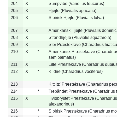
204
X
Sumpvibe (Vanellus leucurus)
205
X
Hjejle (Pluvialis apricaria)
206
X
Sibirisk Hjejle (Pluvialis fulva)
207
X
Amerikansk Hjejle (Pluvialis dominic
208
X
Strandhjejle (Pluvialis squatarola)
209
X
Stor Præstekrave (Charadrius hiaticu
210
X
*
Amerikansk Præstekrave (Charadriu
semipalmatus)
211
X
Lille Præstekrave (Charadrius dubius
212
X
*
Kildire (Charadrius vociferus)
213
Kittlitz' Præstekrave (Charadrius pec
214
*
Trebåndet Præstekrave (Charadrius tr
215
X
Hvidbrystet Præstekrave (Charadrius
alexandrinus)
216
*
Sibirisk Præstekrave (Charadrius mo