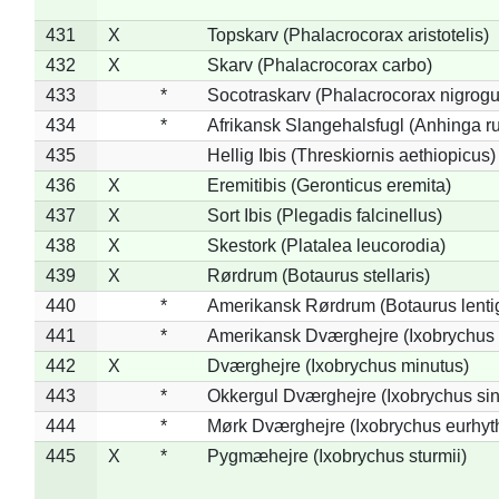
431
X
Topskarv (Phalacrocorax aristotelis)
432
X
Skarv (Phalacrocorax carbo)
433
*
Socotraskarv (Phalacrocorax nigrogul
434
*
Afrikansk Slangehalsfugl (Anhinga ru
435
Hellig Ibis (Threskiornis aethiopicus)
436
X
Eremitibis (Geronticus eremita)
437
X
Sort Ibis (Plegadis falcinellus)
438
X
Skestork (Platalea leucorodia)
439
X
Rørdrum (Botaurus stellaris)
440
*
Amerikansk Rørdrum (Botaurus lenti
441
*
Amerikansk Dværghejre (Ixobrychus e
442
X
Dværghejre (Ixobrychus minutus)
443
*
Okkergul Dværghejre (Ixobrychus sin
444
*
Mørk Dværghejre (Ixobrychus eurhy
445
X
*
Pygmæhejre (Ixobrychus sturmii)