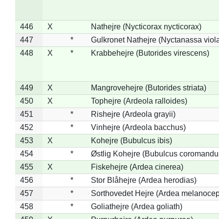
446
X
Nathejre (Nycticorax nycticorax)
447
*
Gulkronet Nathejre (Nyctanassa viol
448
X
*
Krabbehejre (Butorides virescens)
449
X
Mangrovehejre (Butorides striata)
450
X
Tophejre (Ardeola ralloides)
451
*
Rishejre (Ardeola grayii)
452
*
Vinhejre (Ardeola bacchus)
453
X
Kohejre (Bubulcus ibis)
454
*
Østlig Kohejre (Bubulcus coromandu
455
X
Fiskehejre (Ardea cinerea)
456
*
Stor Blåhejre (Ardea herodias)
457
*
Sorthovedet Hejre (Ardea melanocep
458
*
Goliathejre (Ardea goliath)