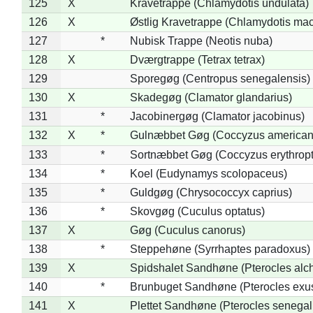
125
X
Kravetrappe (Chlamydotis undulata)
126
X
Østlig Kravetrappe (Chlamydotis mac
127
*
Nubisk Trappe (Neotis nuba)
128
X
Dværgtrappe (Tetrax tetrax)
129
Sporegøg (Centropus senegalensis)
130
X
Skadegøg (Clamator glandarius)
131
*
Jacobinergøg (Clamator jacobinus)
132
X
*
Gulnæbbet Gøg (Coccyzus american
133
*
Sortnæbbet Gøg (Coccyzus erythrop
134
*
Koel (Eudynamys scolopaceus)
135
*
Guldgøg (Chrysococcyx caprius)
136
*
Skovgøg (Cuculus optatus)
137
X
Gøg (Cuculus canorus)
138
*
Steppehøne (Syrrhaptes paradoxus)
139
X
Spidshalet Sandhøne (Pterocles alch
140
*
Brunbuget Sandhøne (Pterocles exus
141
X
Plettet Sandhøne (Pterocles senegal