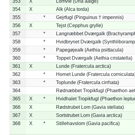
353
X
Lomvie (Uria aalge)
354
X
Alk (Alca torda)
355
*
Gejrfugl (Pinguinus † impennis)
356
X
Tejst (Cepphus grylle)
357
*
Langnæbbet Dværgalk (Brachyramph
358
*
Hvidbrynet Dværgalk (Synthliboramp
359
*
Papegøjealk (Aethia psittacula)
360
*
Toppet Dværgalk (Aethia cristatella)
361
X
Lunde (Fratercula arctica)
362
*
Hornet Lunde (Fratercula corniculata
363
*
Toplunde (Fratercula cirrhata)
364
Rødnæbbet Tropikfugl (Phaethon ae
365
X
*
Hvidhalet Tropikfugl (Phaethon leptu
366
X
Rødstrubet Lom (Gavia stellata)
367
X
Sortstrubet Lom (Gavia arctica)
368
X
*
Stillehavslom (Gavia pacifica)