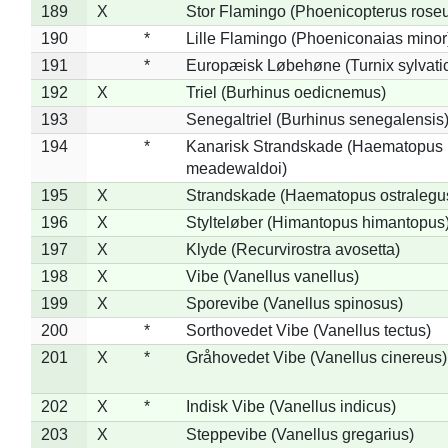
189
X
Stor Flamingo (Phoenicopterus rose
190
*
Lille Flamingo (Phoeniconaias minor
191
*
Europæisk Løbehøne (Turnix sylvati
192
X
Triel (Burhinus oedicnemus)
193
Senegaltriel (Burhinus senegalensis
194
*
Kanarisk Strandskade (Haematopus
meadewaldoi)
195
X
Strandskade (Haematopus ostralegu
196
X
Stylteløber (Himantopus himantopus
197
X
Klyde (Recurvirostra avosetta)
198
X
Vibe (Vanellus vanellus)
199
X
Sporevibe (Vanellus spinosus)
200
*
Sorthovedet Vibe (Vanellus tectus)
201
X
*
Gråhovedet Vibe (Vanellus cinereus)
202
X
*
Indisk Vibe (Vanellus indicus)
203
X
Steppevibe (Vanellus gregarius)