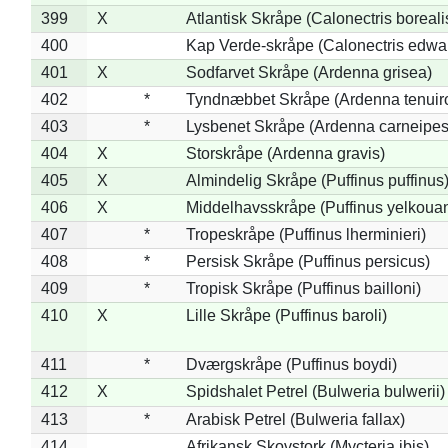
399
X
Atlantisk Skråpe (Calonectris boreali
400
Kap Verde-skråpe (Calonectris edwar
401
X
Sodfarvet Skråpe (Ardenna grisea)
402
*
Tyndnæbbet Skråpe (Ardenna tenuiro
403
*
Lysbenet Skråpe (Ardenna carneipes
404
X
Storskråpe (Ardenna gravis)
405
X
Almindelig Skråpe (Puffinus puffinus
406
X
Middelhavsskråpe (Puffinus yelkoua
407
*
Tropeskråpe (Puffinus lherminieri)
408
*
Persisk Skråpe (Puffinus persicus)
409
*
Tropisk Skråpe (Puffinus bailloni)
410
X
Lille Skråpe (Puffinus baroli)
411
*
Dværgskråpe (Puffinus boydi)
412
X
Spidshalet Petrel (Bulweria bulwerii)
413
*
Arabisk Petrel (Bulweria fallax)
414
Afrikansk Skovstork (Mycteria ibis)