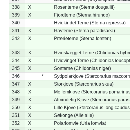
338
X
Rosenterne (Sterna dougallii)
339
X
Fjordterne (Sterna hirundo)
340
Hvidkindet Terne (Sterna repressa)
341
X
Havterne (Sterna paradisaea)
342
X
Prærieterne (Sterna forsteri)
343
X
Hvidskægget Terne (Chlidonias hybr
344
X
Hvidvinget Terne (Chlidonias leucopt
345
X
Sortterne (Chlidonias niger)
346
*
Sydpolarkjove (Stercorarius maccorm
347
X
Storkjove (Stercorarius skua)
348
X
Mellemkjove (Stercorarius pomarinus
349
X
Almindelig Kjove (Stercorarius parasi
350
X
Lille Kjove (Stercorarius longicaudus
351
X
Søkonge (Alle alle)
352
X
Polarlomvie (Uria lomvia)