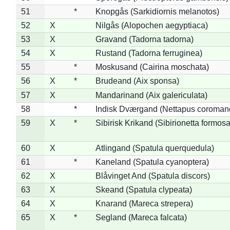
51
*
Knopgås (Sarkidiornis melanotos)
52
X
Nilgås (Alopochen aegyptiaca)
53
X
Gravand (Tadorna tadorna)
54
X
Rustand (Tadorna ferruginea)
55
*
Moskusand (Cairina moschata)
56
X
*
Brudeand (Aix sponsa)
57
X
Mandarinand (Aix galericulata)
58
*
Indisk Dværgand (Nettapus coroman
59
X
*
Sibirisk Krikand (Sibirionetta formosa
60
X
Atlingand (Spatula querquedula)
61
*
Kaneland (Spatula cyanoptera)
62
X
Blåvinget And (Spatula discors)
63
X
Skeand (Spatula clypeata)
64
X
Knarand (Mareca strepera)
65
X
*
Segland (Mareca falcata)