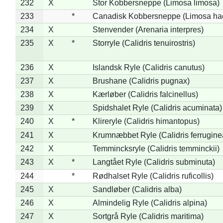
232
X
Stor Kobbersneppe (Limosa limosa)
233
*
Canadisk Kobbersneppe (Limosa ha
234
X
Stenvender (Arenaria interpres)
235
X
*
Storryle (Calidris tenuirostris)
236
X
Islandsk Ryle (Calidris canutus)
237
X
Brushane (Calidris pugnax)
238
X
Kærløber (Calidris falcinellus)
239
X
Spidshalet Ryle (Calidris acuminata)
240
X
*
Klireryle (Calidris himantopus)
241
X
Krumnæbbet Ryle (Calidris ferrugine
242
X
Temmincksryle (Calidris temminckii)
243
X
*
Langtået Ryle (Calidris subminuta)
244
*
Rødhalset Ryle (Calidris ruficollis)
245
X
Sandløber (Calidris alba)
246
X
Almindelig Ryle (Calidris alpina)
247
X
Sortgrå Ryle (Calidris maritima)