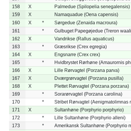
158
X
Palmedue (Spilopelia senegalensis)
159
X
Namaquadue (Oena capensis)
160
X
*
Sørgedue (Zenaida macroura)
161
*
Gulbuget Papegøjedue (Treron waali
162
X
Vandrikse (Rallus aquaticus)
163
*
Græsrikse (Crex egregia)
164
X
Engsnarre (Crex crex)
165
*
Hvidbrystet Rørhøne (Amaurornis ph
166
X
Lille Rørvagtel (Porzana parva)
167
X
Dværgrørvagtel (Porzana pusilla)
168
X
Plettet Rørvagtel (Porzana porzana)
169
*
Sorarørvagtel (Porzana carolina)
170
*
Stribet Rørvagtel (Aenigmatolimnas 
171
X
Sultanhøne (Porphyrio porphyrio)
172
*
Lille Sultanhøne (Porphyrio alleni)
173
*
Amerikansk Sultanhøne (Porphyrio m