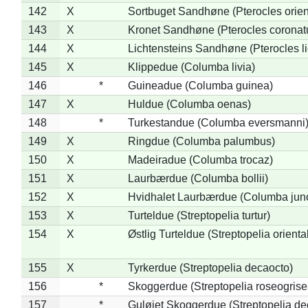
142
X
Sortbuget Sandhøne (Pterocles orient
143
X
Kronet Sandhøne (Pterocles coronat
144
X
Lichtensteins Sandhøne (Pterocles lic
145
X
Klippedue (Columba livia)
146
*
Guineadue (Columba guinea)
147
X
Huldue (Columba oenas)
148
*
Turkestandue (Columba eversmanni
149
X
Ringdue (Columba palumbus)
150
X
Madeiradue (Columba trocaz)
151
X
Laurbærdue (Columba bollii)
152
X
Hvidhalet Laurbærdue (Columba jun
153
X
Turteldue (Streptopelia turtur)
154
X
Østlig Turteldue (Streptopelia oriental
155
X
Tyrkerdue (Streptopelia decaocto)
156
*
Skoggerdue (Streptopelia roseogrise
157
*
Guløjet Skoggerdue (Streptopelia de