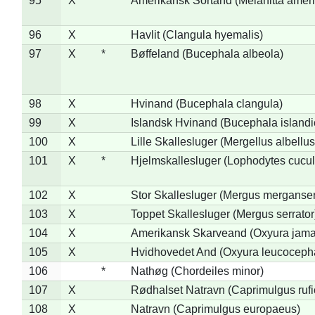
95
X
*
Amerikansk Sortand (Melanitta amer
96
X
Havlit (Clangula hyemalis)
97
X
*
Bøffeland (Bucephala albeola)
98
X
Hvinand (Bucephala clangula)
99
X
Islandsk Hvinand (Bucephala islandi
100
X
Lille Skallesluger (Mergellus albellus
101
X
*
Hjelmskallesluger (Lophodytes cucul
102
X
Stor Skallesluger (Mergus merganser
103
X
Toppet Skallesluger (Mergus serrator
104
X
Amerikansk Skarveand (Oxyura jama
105
X
Hvidhovedet And (Oxyura leucoceph
106
*
Nathøg (Chordeiles minor)
107
X
Rødhalset Natravn (Caprimulgus rufic
108
X
Natravn (Caprimulgus europaeus)