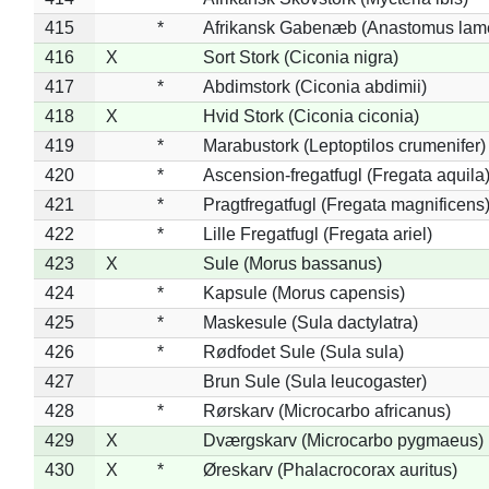
415
*
Afrikansk Gabenæb (Anastomus lame
416
X
Sort Stork (Ciconia nigra)
417
*
Abdimstork (Ciconia abdimii)
418
X
Hvid Stork (Ciconia ciconia)
419
*
Marabustork (Leptoptilos crumenifer)
420
*
Ascension-fregatfugl (Fregata aquila
421
*
Pragtfregatfugl (Fregata magnificens
422
*
Lille Fregatfugl (Fregata ariel)
423
X
Sule (Morus bassanus)
424
*
Kapsule (Morus capensis)
425
*
Maskesule (Sula dactylatra)
426
*
Rødfodet Sule (Sula sula)
427
Brun Sule (Sula leucogaster)
428
*
Rørskarv (Microcarbo africanus)
429
X
Dværgskarv (Microcarbo pygmaeus)
430
X
*
Øreskarv (Phalacrocorax auritus)