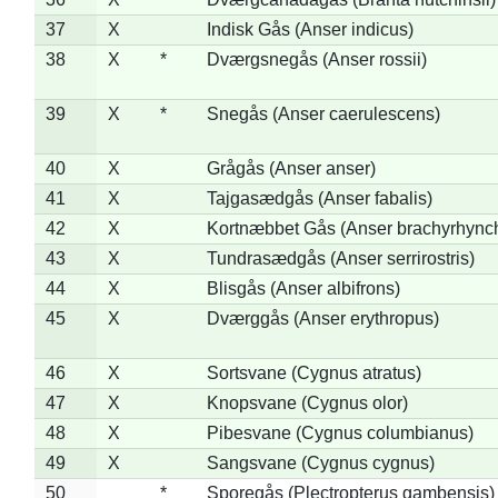
37
X
Indisk Gås (Anser indicus)
38
X
*
Dværgsnegås (Anser rossii)
39
X
*
Snegås (Anser caerulescens)
40
X
Grågås (Anser anser)
41
X
Tajgasædgås (Anser fabalis)
42
X
Kortnæbbet Gås (Anser brachyrhync
43
X
Tundrasædgås (Anser serrirostris)
44
X
Blisgås (Anser albifrons)
45
X
Dværggås (Anser erythropus)
46
X
Sortsvane (Cygnus atratus)
47
X
Knopsvane (Cygnus olor)
48
X
Pibesvane (Cygnus columbianus)
49
X
Sangsvane (Cygnus cygnus)
50
*
Sporegås (Plectropterus gambensis)