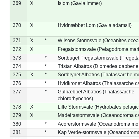
369
X
Islom (Gavia immer)
370
X
Hvidnæbbet Lom (Gavia adamsii)
371
X
*
Wilsons Stormsvale (Oceanites ocea
372
X
Fregatstormsvale (Pelagodroma mar
373
*
Sortbuget Fregatstormsvale (Fregetta
374
*
Tristan Albatros (Diomedea dabbene
375
X
*
Sortbrynet Albatros (Thalassarche m
376
*
Hvidkronet Albatros (Thalassarche c
377
*
Gulnæbbet Albatros (Thalassarche
chlororhynchos)
378
X
Lille Stormsvale (Hydrobates pelagic
379
X
Madeirastormsvale (Oceanodroma ca
380
*
Acorerstormsvale (Oceanodroma mon
381
*
Kap Verde-stormsvale (Oceanodroma