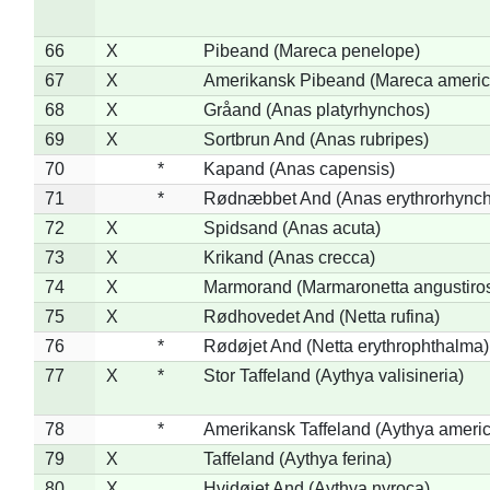
66
X
Pibeand (Mareca penelope)
67
X
Amerikansk Pibeand (Mareca americ
68
X
Gråand (Anas platyrhynchos)
69
X
Sortbrun And (Anas rubripes)
70
*
Kapand (Anas capensis)
71
*
Rødnæbbet And (Anas erythrorhynch
72
X
Spidsand (Anas acuta)
73
X
Krikand (Anas crecca)
74
X
Marmorand (Marmaronetta angustirost
75
X
Rødhovedet And (Netta rufina)
76
*
Rødøjet And (Netta erythrophthalma)
77
X
*
Stor Taffeland (Aythya valisineria)
78
*
Amerikansk Taffeland (Aythya ameri
79
X
Taffeland (Aythya ferina)
80
X
Hvidøjet And (Aythya nyroca)