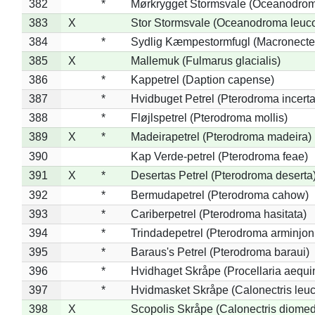
382
*
Mørkrygget Stormsvale (Oceanodrom
383
X
Stor Stormsvale (Oceanodroma leuc
384
*
Sydlig Kæmpestormfugl (Macronecte
385
X
Mallemuk (Fulmarus glacialis)
386
*
Kappetrel (Daption capense)
387
*
Hvidbuget Petrel (Pterodroma incerta
388
*
Fløjlspetrel (Pterodroma mollis)
389
X
*
Madeirapetrel (Pterodroma madeira)
390
Kap Verde-petrel (Pterodroma feae)
391
X
*
Desertas Petrel (Pterodroma deserta
392
*
Bermudapetrel (Pterodroma cahow)
393
*
Cariberpetrel (Pterodroma hasitata)
394
*
Trindadepetrel (Pterodroma arminjon
395
*
Baraus's Petrel (Pterodroma baraui)
396
*
Hvidhaget Skråpe (Procellaria aequin
397
*
Hvidmasket Skråpe (Calonectris leu
398
X
Scopolis Skråpe (Calonectris diome