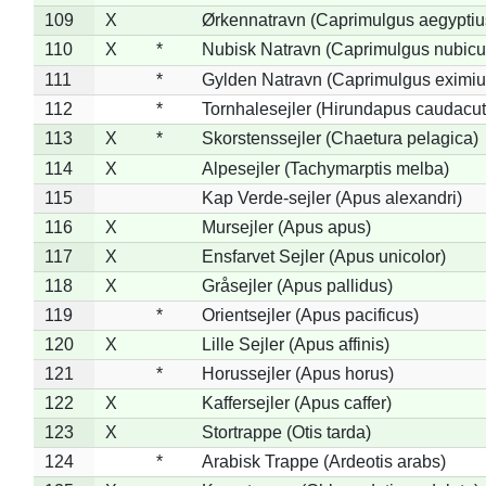
109
X
Ørkennatravn (Caprimulgus aegyptiu
110
X
*
Nubisk Natravn (Caprimulgus nubicu
111
*
Gylden Natravn (Caprimulgus eximiu
112
*
Tornhalesejler (Hirundapus caudacut
113
X
*
Skorstenssejler (Chaetura pelagica)
114
X
Alpesejler (Tachymarptis melba)
115
Kap Verde-sejler (Apus alexandri)
116
X
Mursejler (Apus apus)
117
X
Ensfarvet Sejler (Apus unicolor)
118
X
Gråsejler (Apus pallidus)
119
*
Orientsejler (Apus pacificus)
120
X
Lille Sejler (Apus affinis)
121
*
Horussejler (Apus horus)
122
X
Kaffersejler (Apus caffer)
123
X
Stortrappe (Otis tarda)
124
*
Arabisk Trappe (Ardeotis arabs)