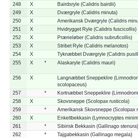
248
X
Bairdsryle (Calidris bairdii)
249
X
Dværgryle (Calidris minuta)
250
X
Amerikansk Dværgryle (Calidris minut
251
X
Hvidrygget Ryle (Calidris fuscicollis)
252
X
Prærieløber (Calidris subruficollis)
253
X
Stribet Ryle (Calidris melanotos)
254
X
Tyknæbbet Dværgryle (Calidris pusil
255
X
*
Alaskaryle (Calidris mauri)
256
X
Langnæbbet Sneppeklire (Limnodro
scolopaceus)
257
*
Kortnæbbet Sneppeklire (Limnodrom
258
X
Skovsneppe (Scolopax rusticola)
259
*
Amerikansk Skovsneppe (Scolopax m
260
X
Enkeltbekkasin (Lymnocryptes minim
261
*
Sibirisk Bekkasin (Gallinago stenura
262
*
Tajgabekkasin (Gallinago megala)