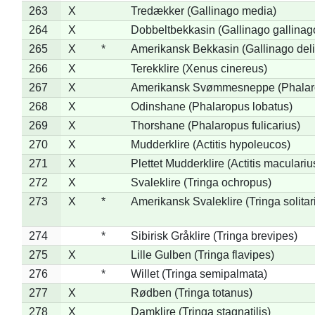
263
X
Tredækker (Gallinago media)
264
X
Dobbeltbekkasin (Gallinago gallinag
265
X
*
Amerikansk Bekkasin (Gallinago deli
266
X
Terekklire (Xenus cinereus)
267
X
Amerikansk Svømmesneppe (Phalarop
268
X
Odinshane (Phalaropus lobatus)
269
X
Thorshane (Phalaropus fulicarius)
270
X
Mudderklire (Actitis hypoleucos)
271
X
Plettet Mudderklire (Actitis maculariu
272
X
Svaleklire (Tringa ochropus)
273
X
*
Amerikansk Svaleklire (Tringa solitar
274
*
Sibirisk Gråklire (Tringa brevipes)
275
X
Lille Gulben (Tringa flavipes)
276
*
Willet (Tringa semipalmata)
277
X
Rødben (Tringa totanus)
278
X
Damklire (Tringa stagnatilis)