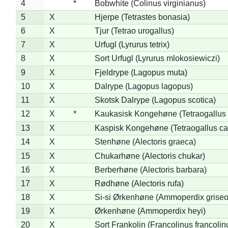
4
*
Bobwhite (Colinus virginianus)
5
X
Hjerpe (Tetrastes bonasia)
6
X
Tjur (Tetrao urogallus)
7
X
Urfugl (Lyrurus tetrix)
8
X
Sort Urfugl (Lyrurus mlokosiewiczi)
9
X
Fjeldrype (Lagopus muta)
10
X
Dalrype (Lagopus lagopus)
11
X
Skotsk Dalrype (Lagopus scotica)
12
X
*
Kaukasisk Kongehøne (Tetraogallus 
13
X
Kaspisk Kongehøne (Tetraogallus ca
14
X
Stenhøne (Alectoris graeca)
15
X
Chukarhøne (Alectoris chukar)
16
X
Berberhøne (Alectoris barbara)
17
X
Rødhøne (Alectoris rufa)
18
X
Si-si Ørkenhøne (Ammoperdix griseo
19
X
Ørkenhøne (Ammoperdix heyi)
20
X
Sort Frankolin (Francolinus francolin