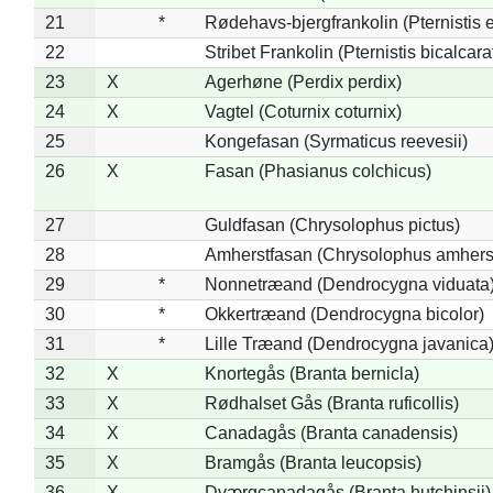
21
*
Rødehavs-bjergfrankolin (Pternistis e
22
Stribet Frankolin (Pternistis bicalcara
23
X
Agerhøne (Perdix perdix)
24
X
Vagtel (Coturnix coturnix)
25
Kongefasan (Syrmaticus reevesii)
26
X
Fasan (Phasianus colchicus)
27
Guldfasan (Chrysolophus pictus)
28
Amherstfasan (Chrysolophus amhers
29
*
Nonnetræand (Dendrocygna viduata
30
*
Okkertræand (Dendrocygna bicolor)
31
*
Lille Træand (Dendrocygna javanica
32
X
Knortegås (Branta bernicla)
33
X
Rødhalset Gås (Branta ruficollis)
34
X
Canadagås (Branta canadensis)
35
X
Bramgås (Branta leucopsis)
36
X
Dværgcanadagås (Branta hutchinsii)