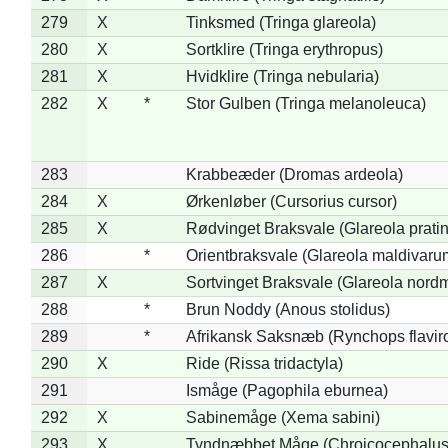
279
X
Tinksmed (Tringa glareola)
280
X
Sortklire (Tringa erythropus)
281
X
Hvidklire (Tringa nebularia)
282
X
*
Stor Gulben (Tringa melanoleuca)
283
Krabbeæder (Dromas ardeola)
284
X
Ørkenløber (Cursorius cursor)
285
X
Rødvinget Braksvale (Glareola pratin
286
*
Orientbraksvale (Glareola maldivaru
287
X
Sortvinget Braksvale (Glareola nord
288
*
Brun Noddy (Anous stolidus)
289
*
Afrikansk Saksnæb (Rynchops flaviro
290
X
Ride (Rissa tridactyla)
291
Ismåge (Pagophila eburnea)
292
X
Sabinemåge (Xema sabini)
293
X
Tyndnæbbet Måge (Chroicocephalus