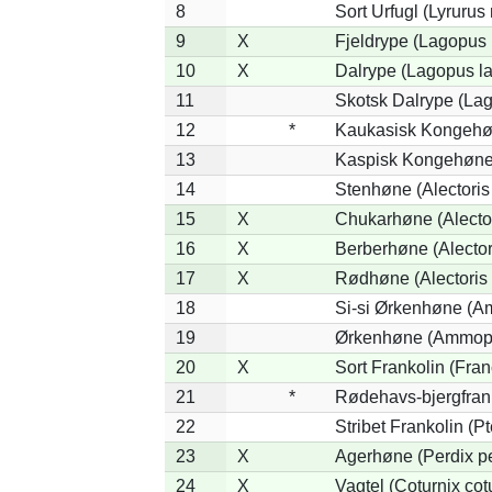
8
Sort Urfugl (Lyrurus
9
X
Fjeldrype (Lagopus
10
X
Dalrype (Lagopus l
11
Skotsk Dalrype (Lag
12
*
Kaukasisk Kongehøn
13
Kaspisk Kongehøne 
14
Stenhøne (Alectoris
15
X
Chukarhøne (Alector
16
X
Berberhøne (Alector
17
X
Rødhøne (Alectoris 
18
Si-si Ørkenhøne (Am
19
Ørkenhøne (Ammope
20
X
Sort Frankolin (Fran
21
*
Rødehavs-bjergfranko
22
Stribet Frankolin (Pt
23
X
Agerhøne (Perdix pe
24
X
Vagtel (Coturnix cot