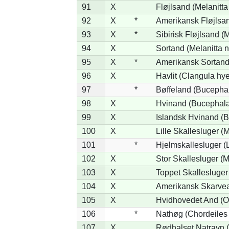
91
X
Fløjlsand (Melanitta
92
X
*
Amerikansk Fløjlsan
93
X
*
Sibirisk Fløjlsand (M
94
X
Sortand (Melanitta n
95
X
*
Amerikansk Sortand 
96
X
Havlit (Clangula hy
97
*
Bøffeland (Bucephal
98
X
Hvinand (Bucephala
99
X
Islandsk Hvinand (B
100
X
Lille Skallesluger (
101
*
Hjelmskallesluger (
102
X
Stor Skallesluger (
103
X
Toppet Skallesluger
104
X
Amerikansk Skarvea
105
X
Hvidhovedet And (O
106
*
Nathøg (Chordeiles
107
X
Rødhalset Natravn (