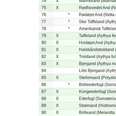
74
X
Marmorand (Marmaron
75
X
Rødhovedet And (Net
76
*
Rødøjet And (Netta 
77
*
Stor Taffeland (Aythy
78
*
Amerikansk Taffela
79
X
Taffeland (Aythya fe
80
X
Hvidøjet And (Aythy
81
X
Halsbåndstroldand (
82
X
Troldand (Aythya ful
83
X
Bjergand (Aythya ma
84
Lille Bjergand (Aythy
85
X
Stellersand (Polystict
86
*
Brilleederfugl (Somat
87
X
Kongeederfugl (Soma
88
X
Ederfugl (Somateria
89
X
Strømand (Histrionic
90
X
Brilleand (Melanitta 