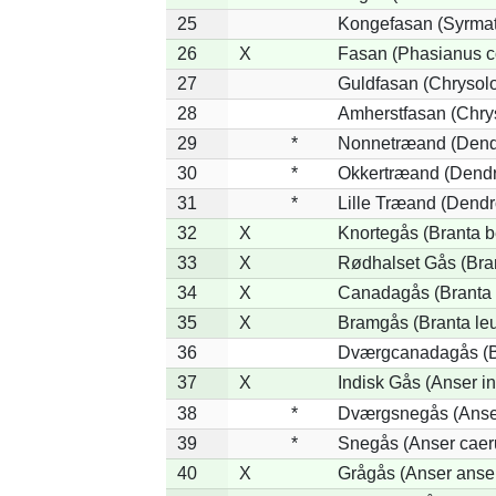
25
Kongefasan (Syrmati
26
X
Fasan (Phasianus c
27
Guldfasan (Chrysolo
28
Amherstfasan (Chry
29
*
Nonnetræand (Dend
30
*
Okkertræand (Dendr
31
*
Lille Træand (Dendr
32
X
Knortegås (Branta b
33
X
Rødhalset Gås (Brant
34
X
Canadagås (Branta 
35
X
Bramgås (Branta le
36
Dværgcanadagås (Br
37
X
Indisk Gås (Anser in
38
*
Dværgsnegås (Anser
39
*
Snegås (Anser caer
40
X
Grågås (Anser anse