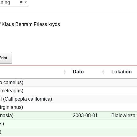
×
sning
f
Klaus Bertram Fries
s kryds
Print
Dato
Lokation
io camelus)
meleagris)
 (Callipepla californica)
irginianus)
onasia)
2003-08-01
Bialowieza
s)
)