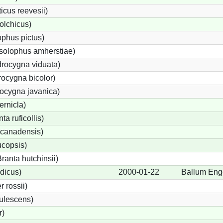
cus reevesii)
olchicus)
phus pictus)
solophus amherstiae)
rocygna viduata)
ocygna bicolor)
ocygna javanica)
ernicla)
a ruficollis)
canadensis)
ucopsis)
anta hutchinsii)
dicus)
2000-01-22
Ballum Eng
 rossii)
ulescens)
r)