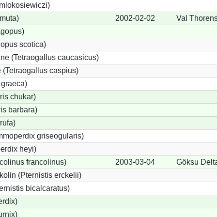
 mlokosiewiczi)
 muta)
2002-02-02
Val Thoren
agopus)
opus scotica)
e (Tetraogallus caucasicus)
(Tetraogallus caspius)
 graeca)
is chukar)
is barbara)
rufa)
moperdix griseogularis)
rdix heyi)
colinus francolinus)
2003-03-04
Göksu Delt
lin (Pternistis erckelii)
ernistis bicalcaratus)
rdix)
urnix)