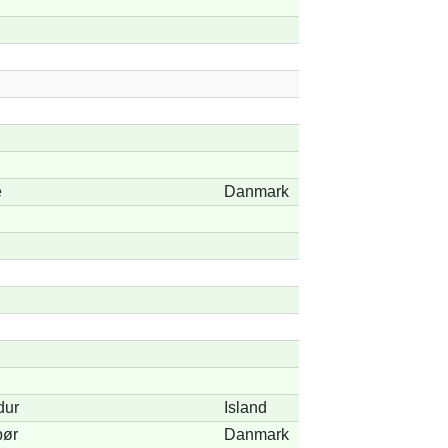
e
Danmark
dur
Island
pør
Danmark