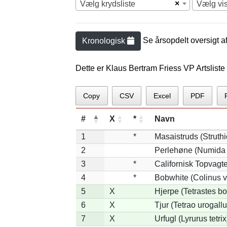
×
Vælg krydsliste
Vælg vi
Se årsopdelt oversigt a
Kronologisk
Dette er Klaus Bertram Friess VP Artsliste
Copy
CSV
Excel
PDF
#
X
*
Navn
1
*
Masaistruds (Struth
2
Perlehøne (Numida 
3
*
Californisk Topvagtel
4
*
Bobwhite (Colinus v
5
X
Hjerpe (Tetrastes b
6
X
Tjur (Tetrao urogallu
7
X
Urfugl (Lyrurus tetrix