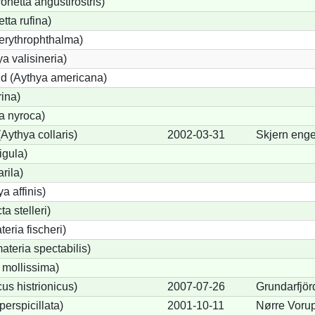
etta angustirostris)
ta rufina)
erythrophthalma)
a valisineria)
nd (Aythya americana)
rina)
a nyroca)
Aythya collaris)
2002-03-31
Skjern eng
igula)
rila)
a affinis)
a stelleri)
eria fischeri)
teria spectabilis)
 mollissima)
us histrionicus)
2007-07-26
Grundarfjör
perspicillata)
2001-10-11
Nørre Voru