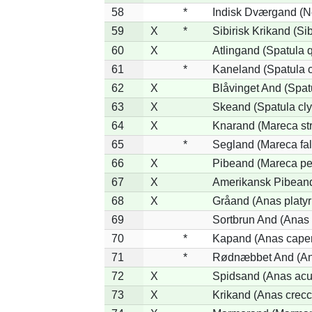
58
*
Indisk Dværgand (N
59
X
*
Sibirisk Krikand (Si
60
X
Atlingand (Spatula 
61
*
Kaneland (Spatula 
62
X
Blåvinget And (Spat
63
X
Skeand (Spatula cly
64
X
Knarand (Mareca st
65
*
Segland (Mareca fal
66
X
Pibeand (Mareca pe
67
X
Amerikansk Pibeand
68
X
Gråand (Anas platy
69
Sortbrun And (Anas 
70
*
Kapand (Anas capen
71
*
Rødnæbbet And (Ana
72
X
Spidsand (Anas acu
73
X
Krikand (Anas crecc