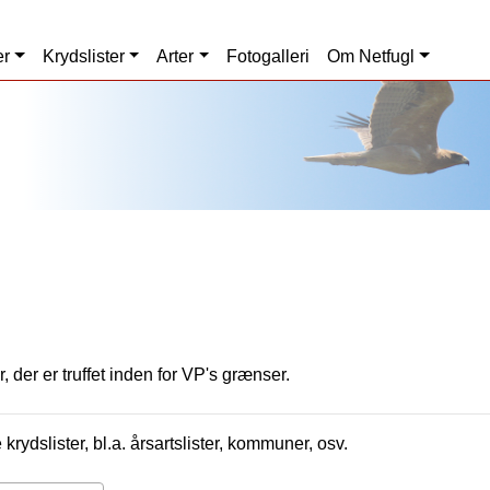
er
Krydslister
Arter
Fotogalleri
Om Netfugl
, der er truffet inden for VP's grænser.
krydslister, bl.a. årsartslister, kommuner, osv.