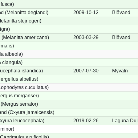
 fusca)
d (Melanitta deglandi)
2009-10-12
Blåvand
elanitta stejnegeri)
igra)
(Melanitta americana)
2003-03-29
Blåvand
emalis)
a albeola)
 clangula)
ucephala islandica)
2007-07-30
Myvatn
Mergellus albellus)
Lophodytes cucullatus)
Mergus merganser)
 (Mergus serrator)
nd (Oxyura jamaicensis)
xyura leucocephala)
2019-02-26
Laguna Dul
 minor)
Caprimulgus ruficollis)