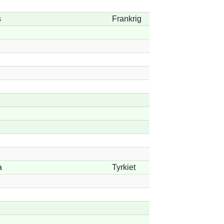
s
Frankrig
a
Tyrkiet