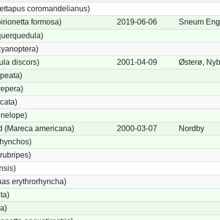
ettapus coromandelianus)
birionetta formosa)
2019-06-06
Sneum Eng
querquedula)
cyanoptera)
ula discors)
2001-04-09
Østerø, Ny
peata)
repera)
cata)
nelope)
 (Mareca americana)
2000-03-07
Nordby
rhynchos)
rubripes)
sis)
s erythrorhyncha)
ta)
a)