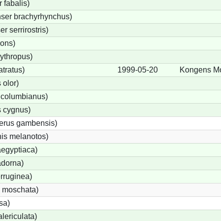
fabalis)
ser brachyrhynchus)
 serrirostris)
rons)
ythropus)
tratus)
1999-05-20
Kongens M
olor)
 columbianus)
 cygnus)
terus gambensis)
is melanotos)
egyptiaca)
adorna)
rruginea)
 moschata)
sa)
lericulata)