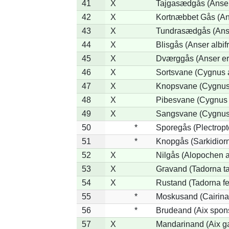
41
X
Tajgasædgås (Anser 
42
X
Kortnæbbet Gås (An
43
X
Tundrasædgås (Anser
44
X
Blisgås (Anser albif
45
X
Dværggås (Anser er
46
X
Sortsvane (Cygnus a
47
X
Knopsvane (Cygnus 
48
X
Pibesvane (Cygnus
49
X
Sangsvane (Cygnus
50
*
Sporegås (Plectrop
51
*
Knopgås (Sarkidiorn
52
X
Nilgås (Alopochen a
53
X
Gravand (Tadorna t
54
X
Rustand (Tadorna fe
55
*
Moskusand (Cairina
56
*
Brudeand (Aix spon
57
X
Mandarinand (Aix ga