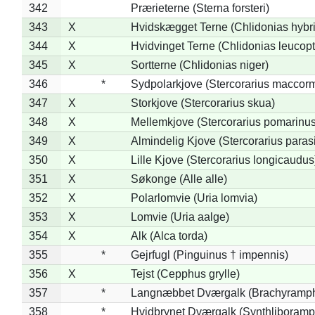
342
Prærieterne (Sterna forsteri)
343
X
Hvidskægget Terne (Chlidonias hybr
344
X
Hvidvinget Terne (Chlidonias leucopt
345
X
Sortterne (Chlidonias niger)
346
*
Sydpolarkjove (Stercorarius maccorm
347
X
Storkjove (Stercorarius skua)
348
X
Mellemkjove (Stercorarius pomarinus
349
X
Almindelig Kjove (Stercorarius parasi
350
X
Lille Kjove (Stercorarius longicaudus
351
X
Søkonge (Alle alle)
352
X
Polarlomvie (Uria lomvia)
353
X
Lomvie (Uria aalge)
354
X
Alk (Alca torda)
355
*
Gejrfugl (Pinguinus † impennis)
356
X
Tejst (Cepphus grylle)
357
*
Langnæbbet Dværgalk (Brachyramph
358
*
Hvidbrynet Dværgalk (Synthliboramp