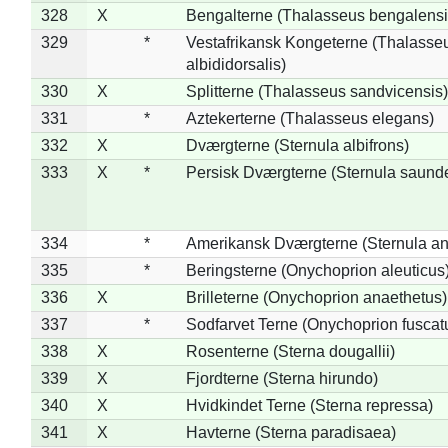
328
X
Bengalterne (Thalasseus bengalensi
329
*
Vestafrikansk Kongeterne (Thalasse
albididorsalis)
330
X
Splitterne (Thalasseus sandvicensis)
331
*
Aztekerterne (Thalasseus elegans)
332
X
Dværgterne (Sternula albifrons)
333
X
*
Persisk Dværgterne (Sternula saunde
334
*
Amerikansk Dværgterne (Sternula ant
335
*
Beringsterne (Onychoprion aleuticus
336
X
Brilleterne (Onychoprion anaethetus)
337
*
Sodfarvet Terne (Onychoprion fuscat
338
X
Rosenterne (Sterna dougallii)
339
X
Fjordterne (Sterna hirundo)
340
X
Hvidkindet Terne (Sterna repressa)
341
X
Havterne (Sterna paradisaea)