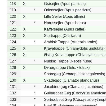
118
X
Gråsejler (Apus pallidus)
119
*
Orientsejler (Apus pacificus)
120
X
Lille Sejler (Apus affinis)
121
*
Horussejler (Apus horus)
122
X
Kaffersejler (Apus caffer)
123
X
Stortrappe (Otis tarda)
124
*
Arabisk Trappe (Ardeotis arabs)
125
X
Kravetrappe (Chlamydotis undulata)
126
X
Østlig Kravetrappe (Chlamydotis mac
127
*
Nubisk Trappe (Neotis nuba)
128
X
Dværgtrappe (Tetrax tetrax)
129
Sporegøg (Centropus senegalensis)
130
X
Skadegøg (Clamator glandarius)
131
*
Jacobinergøg (Clamator jacobinus)
132
*
Gulnæbbet Gøg (Coccyzus american
133
*
Sortnæbbet Gøg (Coccyzus erythrop
134
*
Koel (Eudynamys scolopaceus)