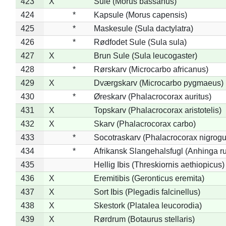
423
X
Sule (Morus bassanus)
424
*
Kapsule (Morus capensis)
425
*
Maskesule (Sula dactylatra)
426
*
Rødfodet Sule (Sula sula)
427
X
Brun Sule (Sula leucogaster)
428
*
Rørskarv (Microcarbo africanus)
429
X
Dværgskarv (Microcarbo pygmaeus)
430
*
Øreskarv (Phalacrocorax auritus)
431
X
Topskarv (Phalacrocorax aristotelis)
432
X
Skarv (Phalacrocorax carbo)
433
*
Socotraskarv (Phalacrocorax nigrogul
434
*
Afrikansk Slangehalsfugl (Anhinga ru
435
Hellig Ibis (Threskiornis aethiopicus)
436
X
Eremitibis (Geronticus eremita)
437
X
Sort Ibis (Plegadis falcinellus)
438
X
Skestork (Platalea leucorodia)
439
X
Rørdrum (Botaurus stellaris)