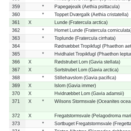
359
*
Papegøjealk (Aethia psittacula)
360
*
Toppet Dværgalk (Aethia cristatella)
361
X
Lunde (Fratercula arctica)
362
*
Hornet Lunde (Fratercula corniculata
363
*
Toplunde (Fratercula cirrhata)
364
Rødnæbbet Tropikfugl (Phaethon ae
365
*
Hvidhalet Tropikfugl (Phaethon leptu
366
X
Rødstrubet Lom (Gavia stellata)
367
X
Sortstrubet Lom (Gavia arctica)
368
*
Stillehavslom (Gavia pacifica)
369
X
Islom (Gavia immer)
370
X
Hvidnæbbet Lom (Gavia adamsii)
371
X
*
Wilsons Stormsvale (Oceanites ocea
372
X
Fregatstormsvale (Pelagodroma mar
373
*
Sortbuget Fregatstormsvale (Fregetta