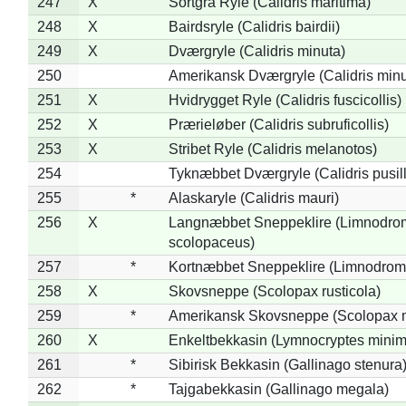
247
X
Sortgrå Ryle (Calidris maritima)
248
X
Bairdsryle (Calidris bairdii)
249
X
Dværgryle (Calidris minuta)
250
Amerikansk Dværgryle (Calidris minut
251
X
Hvidrygget Ryle (Calidris fuscicollis)
252
X
Prærieløber (Calidris subruficollis)
253
X
Stribet Ryle (Calidris melanotos)
254
Tyknæbbet Dværgryle (Calidris pusil
255
*
Alaskaryle (Calidris mauri)
256
X
Langnæbbet Sneppeklire (Limnodro
scolopaceus)
257
*
Kortnæbbet Sneppeklire (Limnodrom
258
X
Skovsneppe (Scolopax rusticola)
259
*
Amerikansk Skovsneppe (Scolopax m
260
X
Enkeltbekkasin (Lymnocryptes minim
261
*
Sibirisk Bekkasin (Gallinago stenura
262
*
Tajgabekkasin (Gallinago megala)