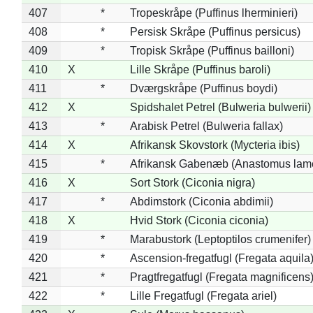
407
*
Tropeskråpe (Puffinus lherminieri)
408
*
Persisk Skråpe (Puffinus persicus)
409
*
Tropisk Skråpe (Puffinus bailloni)
410
X
Lille Skråpe (Puffinus baroli)
411
*
Dværgskråpe (Puffinus boydi)
412
X
Spidshalet Petrel (Bulweria bulwerii)
413
*
Arabisk Petrel (Bulweria fallax)
414
X
Afrikansk Skovstork (Mycteria ibis)
415
*
Afrikansk Gabenæb (Anastomus lame
416
X
Sort Stork (Ciconia nigra)
417
*
Abdimstork (Ciconia abdimii)
418
X
Hvid Stork (Ciconia ciconia)
419
*
Marabustork (Leptoptilos crumenifer)
420
*
Ascension-fregatfugl (Fregata aquila
421
*
Pragtfregatfugl (Fregata magnificens
422
*
Lille Fregatfugl (Fregata ariel)