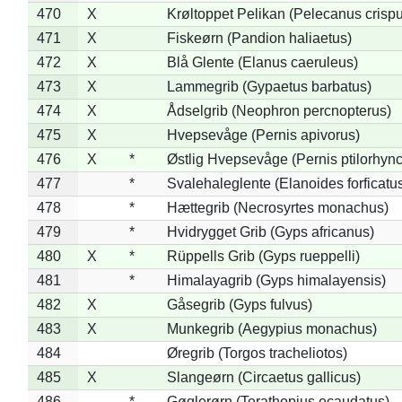
470
X
Krøltoppet Pelikan (Pelecanus crisp
471
X
Fiskeørn (Pandion haliaetus)
472
X
Blå Glente (Elanus caeruleus)
473
X
Lammegrib (Gypaetus barbatus)
474
X
Ådselgrib (Neophron percnopterus)
475
X
Hvepsevåge (Pernis apivorus)
476
X
*
Østlig Hvepsevåge (Pernis ptilorhyn
477
*
Svalehaleglente (Elanoides forficatu
478
*
Hættegrib (Necrosyrtes monachus)
479
*
Hvidrygget Grib (Gyps africanus)
480
X
*
Rüppells Grib (Gyps rueppelli)
481
*
Himalayagrib (Gyps himalayensis)
482
X
Gåsegrib (Gyps fulvus)
483
X
Munkegrib (Aegypius monachus)
484
Øregrib (Torgos tracheliotos)
485
X
Slangeørn (Circaetus gallicus)
486
*
Gøglerørn (Terathopius ecaudatus)