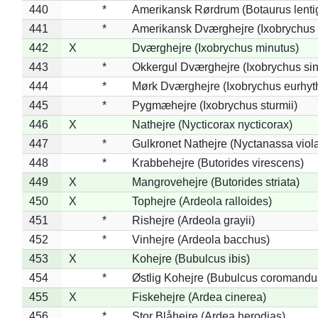
440
*
Amerikansk Rørdrum (Botaurus lenti
441
*
Amerikansk Dværghejre (Ixobrychus e
442
X
Dværghejre (Ixobrychus minutus)
443
*
Okkergul Dværghejre (Ixobrychus sin
444
*
Mørk Dværghejre (Ixobrychus eurhy
445
*
Pygmæhejre (Ixobrychus sturmii)
446
X
Nathejre (Nycticorax nycticorax)
447
*
Gulkronet Nathejre (Nyctanassa viol
448
*
Krabbehejre (Butorides virescens)
449
X
Mangrovehejre (Butorides striata)
450
X
Tophejre (Ardeola ralloides)
451
*
Rishejre (Ardeola grayii)
452
*
Vinhejre (Ardeola bacchus)
453
X
Kohejre (Bubulcus ibis)
454
*
Østlig Kohejre (Bubulcus coromandu
455
X
Fiskehejre (Ardea cinerea)
456
*
Stor Blåhejre (Ardea herodias)