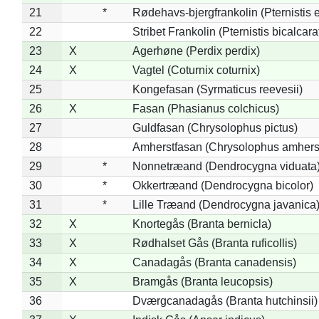
21
*
Rødehavs-bjergfrankolin (Pternistis e
22
Stribet Frankolin (Pternistis bicalcara
23
X
Agerhøne (Perdix perdix)
24
X
Vagtel (Coturnix coturnix)
25
Kongefasan (Syrmaticus reevesii)
26
X
Fasan (Phasianus colchicus)
27
Guldfasan (Chrysolophus pictus)
28
Amherstfasan (Chrysolophus amhers
29
*
Nonnetræand (Dendrocygna viduata
30
*
Okkertræand (Dendrocygna bicolor)
31
*
Lille Træand (Dendrocygna javanica
32
X
Knortegås (Branta bernicla)
33
X
Rødhalset Gås (Branta ruficollis)
34
X
Canadagås (Branta canadensis)
35
X
Bramgås (Branta leucopsis)
36
Dværgcanadagås (Branta hutchinsii)