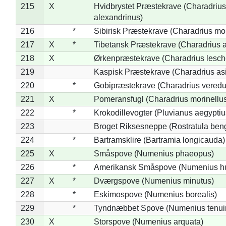
215
X
Hvidbrystet Præstekrave (Charadrius
alexandrinus)
216
*
Sibirisk Præstekrave (Charadrius mo
217
X
*
Tibetansk Præstekrave (Charadrius at
218
X
Ørkenpræstekrave (Charadrius lesche
219
Kaspisk Præstekrave (Charadrius asi
220
*
Gobipræstekrave (Charadrius veredu
221
X
Pomeransfugl (Charadrius morinellu
222
*
Krokodillevogter (Pluvianus aegyptiu
223
Broget Riksesneppe (Rostratula ben
224
*
Bartramsklire (Bartramia longicauda)
225
X
Småspove (Numenius phaeopus)
226
*
Amerikansk Småspove (Numenius h
227
X
*
Dværgspove (Numenius minutus)
228
*
Eskimospove (Numenius borealis)
229
*
Tyndnæbbet Spove (Numenius tenuiro
230
X
Storspove (Numenius arquata)