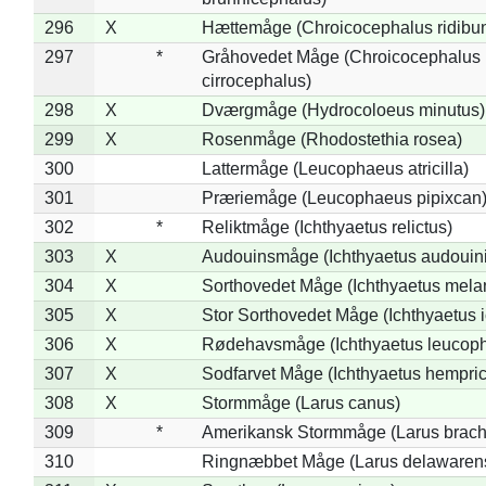
296
X
Hættemåge (Chroicocephalus ridibu
297
*
Gråhovedet Måge (Chroicocephalus
cirrocephalus)
298
X
Dværgmåge (Hydrocoloeus minutus)
299
X
Rosenmåge (Rhodostethia rosea)
300
Lattermåge (Leucophaeus atricilla)
301
Præriemåge (Leucophaeus pipixcan
302
*
Reliktmåge (Ichthyaetus relictus)
303
X
Audouinsmåge (Ichthyaetus audouini
304
X
Sorthovedet Måge (Ichthyaetus mela
305
X
Stor Sorthovedet Måge (Ichthyaetus 
306
X
Rødehavsmåge (Ichthyaetus leucop
307
X
Sodfarvet Måge (Ichthyaetus hempric
308
X
Stormmåge (Larus canus)
309
*
Amerikansk Stormmåge (Larus brach
310
Ringnæbbet Måge (Larus delawarens