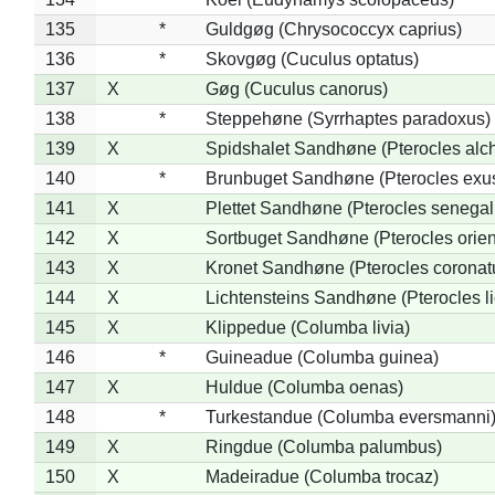
135
*
Guldgøg (Chrysococcyx caprius)
136
*
Skovgøg (Cuculus optatus)
137
X
Gøg (Cuculus canorus)
138
*
Steppehøne (Syrrhaptes paradoxus)
139
X
Spidshalet Sandhøne (Pterocles alch
140
*
Brunbuget Sandhøne (Pterocles exus
141
X
Plettet Sandhøne (Pterocles senegal
142
X
Sortbuget Sandhøne (Pterocles orient
143
X
Kronet Sandhøne (Pterocles coronat
144
X
Lichtensteins Sandhøne (Pterocles lic
145
X
Klippedue (Columba livia)
146
*
Guineadue (Columba guinea)
147
X
Huldue (Columba oenas)
148
*
Turkestandue (Columba eversmanni
149
X
Ringdue (Columba palumbus)
150
X
Madeiradue (Columba trocaz)