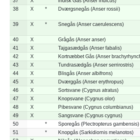
37
X
Indisk Gås (Anser indicus)
38
X
*
Dværgsnegås (Anser rossii)
39
X
*
Snegås (Anser caerulescens)
40
X
Grågås (Anser anser)
41
X
Tajgasædgås (Anser fabalis)
42
X
Kortnæbbet Gås (Anser brachyrhync
43
X
Tundrasædgås (Anser serrirostris)
44
X
Blisgås (Anser albifrons)
45
X
Dværggås (Anser erythropus)
46
X
Sortsvane (Cygnus atratus)
47
X
Knopsvane (Cygnus olor)
48
X
Pibesvane (Cygnus columbianus)
49
X
Sangsvane (Cygnus cygnus)
50
*
Sporegås (Plectropterus gambensis)
51
*
Knopgås (Sarkidiornis melanotos)