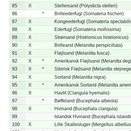
85
X
Stellersand (Polysticta stelleri)
86
*
Brilleederfugl (Somateria fischeri)
87
X
Kongeederfugl (Somateria spectabili
88
X
Ederfugl (Somateria mollissima)
89
X
Strømand (Histrionicus histrionicus)
90
X
Brilleand (Melanitta perspicillata)
91
X
Fløjlsand (Melanitta fusca)
92
X
*
Amerikansk Fløjlsand (Melanitta deg
93
X
*
Sibirisk Fløjlsand (Melanitta stejnege
94
X
Sortand (Melanitta nigra)
95
X
*
Amerikansk Sortand (Melanitta amer
96
X
Havlit (Clangula hyemalis)
97
*
Bøffeland (Bucephala albeola)
98
X
Hvinand (Bucephala clangula)
99
Islandsk Hvinand (Bucephala islandi
100
X
Lille Skallesluger (Mergellus albellus