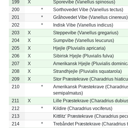
199
X
Sporevibe (Vanellus spinosus)
200
*
Sorthovedet Vibe (Vanellus tectus)
201
*
Gråhovedet Vibe (Vanellus cinereus)
202
*
Indisk Vibe (Vanellus indicus)
203
X
Steppevibe (Vanellus gregarius)
204
X
Sumpvibe (Vanellus leucurus)
205
X
Hjejle (Pluvialis apricaria)
206
X
Sibirisk Hjejle (Pluvialis fulva)
207
X
Amerikansk Hjejle (Pluvialis dominic
208
X
Strandhjejle (Pluvialis squatarola)
209
X
Stor Præstekrave (Charadrius hiaticu
210
*
Amerikansk Præstekrave (Charadriu
semipalmatus)
211
X
Lille Præstekrave (Charadrius dubius
212
*
Kildire (Charadrius vociferus)
213
Kittlitz' Præstekrave (Charadrius pec
214
*
Trebåndet Præstekrave (Charadrius tr