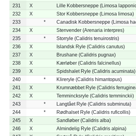
231
X
Lille Kobbersneppe (Limosa lapponi
232
X
Stor Kobbersneppe (Limosa limosa)
233
*
Canadisk Kobbersneppe (Limosa ha
234
X
Stenvender (Arenaria interpres)
235
*
Storryle (Calidris tenuirostris)
236
X
Islandsk Ryle (Calidris canutus)
237
X
Brushane (Calidris pugnax)
238
X
Kærløber (Calidris falcinellus)
239
X
Spidshalet Ryle (Calidris acuminata)
240
*
Klireryle (Calidris himantopus)
241
X
Krumnæbbet Ryle (Calidris ferrugine
242
X
Temmincksryle (Calidris temminckii)
243
*
Langtået Ryle (Calidris subminuta)
244
*
Rødhalset Ryle (Calidris ruficollis)
245
X
Sandløber (Calidris alba)
246
X
Almindelig Ryle (Calidris alpina)