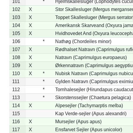
101
*
Hjelmskallesluger (Lophodytes cucul
102
X
Stor Skallesluger (Mergus merganser
103
X
Toppet Skallesluger (Mergus serrator
104
X
Amerikansk Skarveand (Oxyura jama
105
X
Hvidhovedet And (Oxyura leucoceph
106
*
Nathøg (Chordeiles minor)
107
X
Rødhalset Natravn (Caprimulgus rufic
108
X
Natravn (Caprimulgus europaeus)
109
X
Ørkennatravn (Caprimulgus aegyptiu
110
X
*
Nubisk Natravn (Caprimulgus nubicu
111
*
Gylden Natravn (Caprimulgus eximiu
112
*
Tornhalesejler (Hirundapus caudacut
113
*
Skorstenssejler (Chaetura pelagica)
114
X
Alpesejler (Tachymarptis melba)
115
Kap Verde-sejler (Apus alexandri)
116
X
Mursejler (Apus apus)
117
X
Ensfarvet Sejler (Apus unicolor)