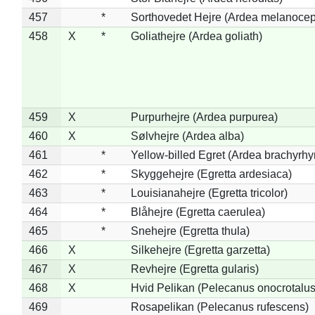
457
*
Sorthovedet Hejre (Ardea melanocep
458
X
*
Goliathejre (Ardea goliath)
459
X
Purpurhejre (Ardea purpurea)
460
X
Sølvhejre (Ardea alba)
461
*
Yellow-billed Egret (Ardea brachyrh
462
*
Skyggehejre (Egretta ardesiaca)
463
*
Louisianahejre (Egretta tricolor)
464
*
Blåhejre (Egretta caerulea)
465
*
Snehejre (Egretta thula)
466
X
Silkehejre (Egretta garzetta)
467
X
Revhejre (Egretta gularis)
468
X
Hvid Pelikan (Pelecanus onocrotalus
469
Rosapelikan (Pelecanus rufescens)