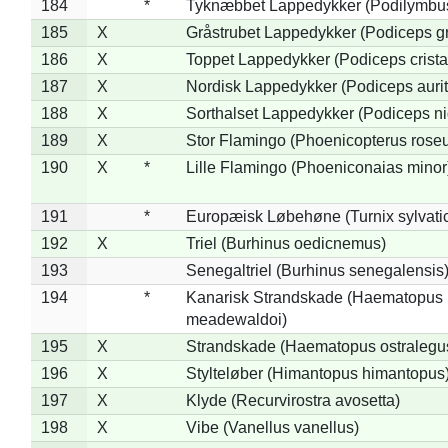
184
*
Tyknæbbet Lappedykker (Podilymbu
185
X
Gråstrubet Lappedykker (Podiceps g
186
X
Toppet Lappedykker (Podiceps crista
187
X
Nordisk Lappedykker (Podiceps aurit
188
X
Sorthalset Lappedykker (Podiceps nig
189
X
Stor Flamingo (Phoenicopterus rose
190
X
*
Lille Flamingo (Phoeniconaias minor
191
*
Europæisk Løbehøne (Turnix sylvati
192
X
Triel (Burhinus oedicnemus)
193
Senegaltriel (Burhinus senegalensis
194
*
Kanarisk Strandskade (Haematopus
meadewaldoi)
195
X
Strandskade (Haematopus ostralegu
196
X
Stylteløber (Himantopus himantopus
197
X
Klyde (Recurvirostra avosetta)
198
X
Vibe (Vanellus vanellus)