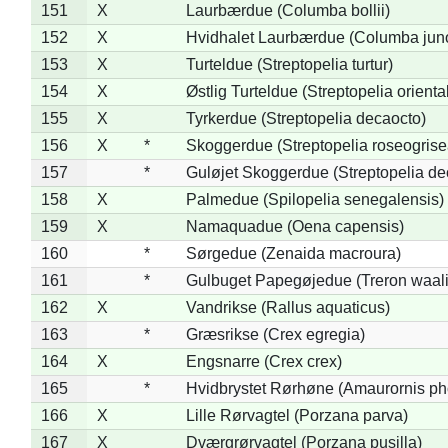
151
X
Laurbærdue (Columba bollii)
152
X
Hvidhalet Laurbærdue (Columba jun
153
X
Turteldue (Streptopelia turtur)
154
X
Østlig Turteldue (Streptopelia oriental
155
X
Tyrkerdue (Streptopelia decaocto)
156
X
*
Skoggerdue (Streptopelia roseogrise
157
*
Guløjet Skoggerdue (Streptopelia de
158
X
Palmedue (Spilopelia senegalensis)
159
X
Namaquadue (Oena capensis)
160
*
Sørgedue (Zenaida macroura)
161
*
Gulbuget Papegøjedue (Treron waali
162
X
Vandrikse (Rallus aquaticus)
163
*
Græsrikse (Crex egregia)
164
X
Engsnarre (Crex crex)
165
*
Hvidbrystet Rørhøne (Amaurornis ph
166
X
Lille Rørvagtel (Porzana parva)
167
X
Dværgrørvagtel (Porzana pusilla)