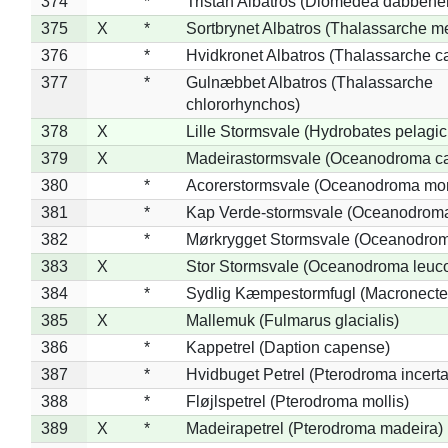
374
*
Tristan Albatros (Diomedea dabbene
375
X
*
Sortbrynet Albatros (Thalassarche m
376
*
Hvidkronet Albatros (Thalassarche c
377
*
Gulnæbbet Albatros (Thalassarche
chlororhynchos)
378
X
Lille Stormsvale (Hydrobates pelagic
379
X
Madeirastormsvale (Oceanodroma ca
380
*
Acorerstormsvale (Oceanodroma mon
381
*
Kap Verde-stormsvale (Oceanodroma
382
*
Mørkrygget Stormsvale (Oceanodrom
383
X
Stor Stormsvale (Oceanodroma leuc
384
*
Sydlig Kæmpestormfugl (Macronecte
385
X
Mallemuk (Fulmarus glacialis)
386
*
Kappetrel (Daption capense)
387
*
Hvidbuget Petrel (Pterodroma incerta
388
*
Fløjlspetrel (Pterodroma mollis)
389
X
*
Madeirapetrel (Pterodroma madeira)