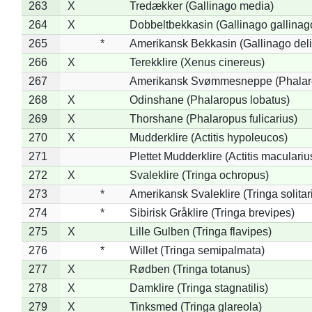
263
X
Tredækker (Gallinago media)
264
X
Dobbeltbekkasin (Gallinago gallinag
265
*
Amerikansk Bekkasin (Gallinago deli
266
X
Terekklire (Xenus cinereus)
267
Amerikansk Svømmesneppe (Phalarop
268
X
Odinshane (Phalaropus lobatus)
269
X
Thorshane (Phalaropus fulicarius)
270
X
Mudderklire (Actitis hypoleucos)
271
Plettet Mudderklire (Actitis maculariu
272
X
Svaleklire (Tringa ochropus)
273
*
Amerikansk Svaleklire (Tringa solitar
274
*
Sibirisk Gråklire (Tringa brevipes)
275
X
Lille Gulben (Tringa flavipes)
276
*
Willet (Tringa semipalmata)
277
X
Rødben (Tringa totanus)
278
X
Damklire (Tringa stagnatilis)
279
X
Tinksmed (Tringa glareola)