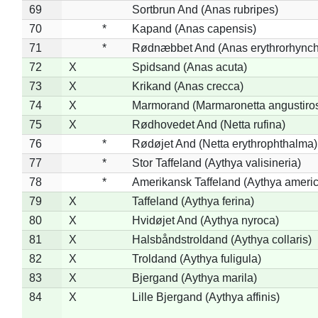
69
Sortbrun And (Anas rubripes)
70
*
Kapand (Anas capensis)
71
*
Rødnæbbet And (Anas erythrorhynch
72
X
Spidsand (Anas acuta)
73
X
Krikand (Anas crecca)
74
X
Marmorand (Marmaronetta angustirost
75
X
Rødhovedet And (Netta rufina)
76
*
Rødøjet And (Netta erythrophthalma)
77
*
Stor Taffeland (Aythya valisineria)
78
*
Amerikansk Taffeland (Aythya ameri
79
X
Taffeland (Aythya ferina)
80
X
Hvidøjet And (Aythya nyroca)
81
X
Halsbåndstroldand (Aythya collaris)
82
X
Troldand (Aythya fuligula)
83
X
Bjergand (Aythya marila)
84
X
Lille Bjergand (Aythya affinis)