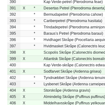
390
Kap Verde-petrel (Pterodroma feae)
391
X
*
Desertas Petrel (Pterodroma deserta
392
*
Bermudapetrel (Pterodroma cahow)
393
*
Cariberpetrel (Pterodroma hasitata)
394
*
Trindadepetrel (Pterodroma arminjon
395
*
Baraus's Petrel (Pterodroma baraui)
396
*
Hvidhaget Skråpe (Procellaria aequin
397
*
Hvidmasket Skråpe (Calonectris leu
398
X
Scopolis Skråpe (Calonectris diome
399
X
Atlantisk Skråpe (Calonectris boreali
400
Kap Verde-skråpe (Calonectris edwar
401
X
Sodfarvet Skråpe (Ardenna grisea)
402
*
Tyndnæbbet Skråpe (Ardenna tenuiro
403
*
Lysbenet Skråpe (Ardenna carneipes
404
X
Storskråpe (Ardenna gravis)
405
X
Almindelig Skråpe (Puffinus puffinus
406
X
Middelhavsskråpe (Puffinus yelkoua