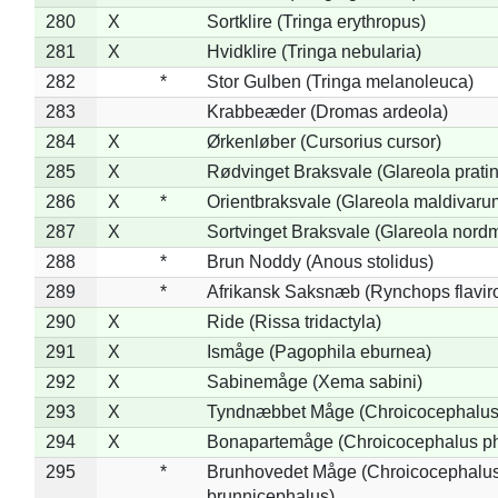
280
X
Sortklire (Tringa erythropus)
281
X
Hvidklire (Tringa nebularia)
282
*
Stor Gulben (Tringa melanoleuca)
283
Krabbeæder (Dromas ardeola)
284
X
Ørkenløber (Cursorius cursor)
285
X
Rødvinget Braksvale (Glareola pratin
286
X
*
Orientbraksvale (Glareola maldivaru
287
X
Sortvinget Braksvale (Glareola nord
288
*
Brun Noddy (Anous stolidus)
289
*
Afrikansk Saksnæb (Rynchops flaviro
290
X
Ride (Rissa tridactyla)
291
X
Ismåge (Pagophila eburnea)
292
X
Sabinemåge (Xema sabini)
293
X
Tyndnæbbet Måge (Chroicocephalus
294
X
Bonapartemåge (Chroicocephalus ph
295
*
Brunhovedet Måge (Chroicocephalu
brunnicephalus)