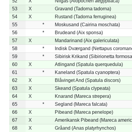
52
X
Nilgås (Alopochen aegyptiaca)
53
X
Gravand (Tadorna tadorna)
54
X
Rustand (Tadorna ferruginea)
55
*
Moskusand (Cairina moschata)
56
*
Brudeand (Aix sponsa)
57
X
Mandarinand (Aix galericulata)
58
*
Indisk Dværgand (Nettapus coroman
59
*
Sibirisk Krikand (Sibirionetta formosa
60
X
Atlingand (Spatula querquedula)
61
*
Kaneland (Spatula cyanoptera)
62
X
Blåvinget And (Spatula discors)
63
X
Skeand (Spatula clypeata)
64
X
Knarand (Mareca strepera)
65
*
Segland (Mareca falcata)
66
X
Pibeand (Mareca penelope)
67
X
Amerikansk Pibeand (Mareca americ
68
X
Gråand (Anas platyrhynchos)