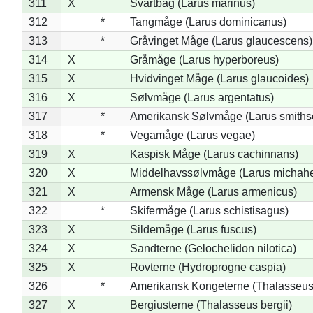
311
X
Svartbag (Larus marinus)
312
*
Tangmåge (Larus dominicanus)
313
*
Gråvinget Måge (Larus glaucescens)
314
X
Gråmåge (Larus hyperboreus)
315
X
Hvidvinget Måge (Larus glaucoides)
316
X
Sølvmåge (Larus argentatus)
317
*
Amerikansk Sølvmåge (Larus smiths
318
*
Vegamåge (Larus vegae)
319
X
Kaspisk Måge (Larus cachinnans)
320
X
Middelhavssølvmåge (Larus michahel
321
X
Armensk Måge (Larus armenicus)
322
*
Skifermåge (Larus schistisagus)
323
X
Sildemåge (Larus fuscus)
324
X
Sandterne (Gelochelidon nilotica)
325
X
Rovterne (Hydroprogne caspia)
326
*
Amerikansk Kongeterne (Thalasseu
327
X
Bergiusterne (Thalasseus bergii)