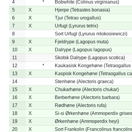
4
*
Bobwhite (Colinus virginianus)
5
X
Hjerpe (Tetrastes bonasia)
6
X
Tjur (Tetrao urogallus)
7
X
Urfugl (Lyrurus tetrix)
8
Sort Urfugl (Lyrurus mlokosiewiczi)
9
X
Fjeldrype (Lagopus muta)
10
X
Dalrype (Lagopus lagopus)
11
Skotsk Dalrype (Lagopus scotica)
12
*
Kaukasisk Kongehøne (Tetraogallus 
13
X
Kaspisk Kongehøne (Tetraogallus ca
14
Stenhøne (Alectoris graeca)
15
X
Chukarhøne (Alectoris chukar)
16
X
Berberhøne (Alectoris barbara)
17
X
Rødhøne (Alectoris rufa)
18
X
Si-si Ørkenhøne (Ammoperdix griseo
19
X
Ørkenhøne (Ammoperdix heyi)
20
X
Sort Frankolin (Francolinus francolin