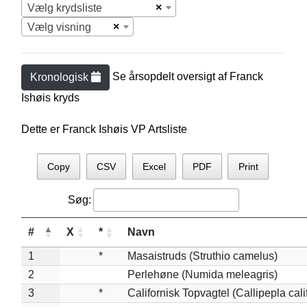
×
Vælg krydsliste
×
Vælg visning
Se årsopdelt oversigt af
Franck
Kronologisk
Ishøi
s kryds
Dette er Franck Ishøis VP Artsliste
Copy
CSV
Excel
PDF
Print
Søg:
#
X
*
Navn
1
*
Masaistruds (Struthio camelus)
2
Perlehøne (Numida meleagris)
3
*
Californisk Topvagtel (Callipepla cali