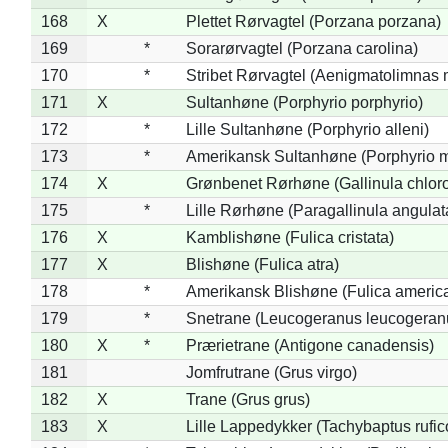
168
X
Plettet Rørvagtel (Porzana porzana)
169
*
Sorarørvagtel (Porzana carolina)
170
*
Stribet Rørvagtel (Aenigmatolimnas 
171
X
Sultanhøne (Porphyrio porphyrio)
172
*
Lille Sultanhøne (Porphyrio alleni)
173
*
Amerikansk Sultanhøne (Porphyrio m
174
X
Grønbenet Rørhøne (Gallinula chlor
175
*
Lille Rørhøne (Paragallinula angulat
176
X
Kamblishøne (Fulica cristata)
177
X
Blishøne (Fulica atra)
178
*
Amerikansk Blishøne (Fulica americ
179
*
Snetrane (Leucogeranus leucogeran
180
X
*
Prærietrane (Antigone canadensis)
181
Jomfrutrane (Grus virgo)
182
X
Trane (Grus grus)
183
X
Lille Lappedykker (Tachybaptus rufico