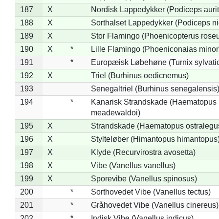
187
X
Nordisk Lappedykker (Podiceps aurit
188
X
Sorthalset Lappedykker (Podiceps nig
189
X
Stor Flamingo (Phoenicopterus rose
190
X
*
Lille Flamingo (Phoeniconaias minor
191
*
Europæisk Løbehøne (Turnix sylvati
192
X
Triel (Burhinus oedicnemus)
193
Senegaltriel (Burhinus senegalensis
194
*
Kanarisk Strandskade (Haematopus
meadewaldoi)
195
X
Strandskade (Haematopus ostralegu
196
X
Stylteløber (Himantopus himantopus
197
X
Klyde (Recurvirostra avosetta)
198
X
Vibe (Vanellus vanellus)
199
X
Sporevibe (Vanellus spinosus)
200
*
Sorthovedet Vibe (Vanellus tectus)
201
*
Gråhovedet Vibe (Vanellus cinereus)
202
*
Indisk Vibe (Vanellus indicus)