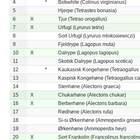
4
*
Bobwhite (Colinus virginianus)
5
Hjerpe (Tetrastes bonasia)
6
X
Tjur (Tetrao urogallus)
7
X
Urfugl (Lyrurus tetrix)
8
Sort Urfugl (Lyrurus mlokosiewiczi)
9
Fjeldrype (Lagopus muta)
10
X
Dalrype (Lagopus lagopus)
11
Skotsk Dalrype (Lagopus scotica)
12
*
Kaukasisk Kongehøne (Tetraogallus 
13
Kaspisk Kongehøne (Tetraogallus ca
14
Stenhøne (Alectoris graeca)
15
X
Chukarhøne (Alectoris chukar)
16
X
Berberhøne (Alectoris barbara)
17
Rødhøne (Alectoris rufa)
18
Si-si Ørkenhøne (Ammoperdix griseo
19
Ørkenhøne (Ammoperdix heyi)
20
X
Sort Frankolin (Francolinus francolin