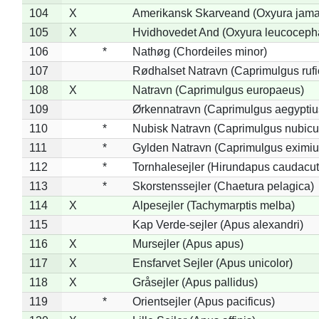
104
X
Amerikansk Skarveand (Oxyura jama
105
X
Hvidhovedet And (Oxyura leucoceph
106
*
Nathøg (Chordeiles minor)
107
Rødhalset Natravn (Caprimulgus rufic
108
X
Natravn (Caprimulgus europaeus)
109
Ørkennatravn (Caprimulgus aegyptiu
110
*
Nubisk Natravn (Caprimulgus nubicu
111
*
Gylden Natravn (Caprimulgus eximiu
112
*
Tornhalesejler (Hirundapus caudacut
113
*
Skorstenssejler (Chaetura pelagica)
114
X
Alpesejler (Tachymarptis melba)
115
Kap Verde-sejler (Apus alexandri)
116
X
Mursejler (Apus apus)
117
X
Ensfarvet Sejler (Apus unicolor)
118
X
Gråsejler (Apus pallidus)
119
*
Orientsejler (Apus pacificus)