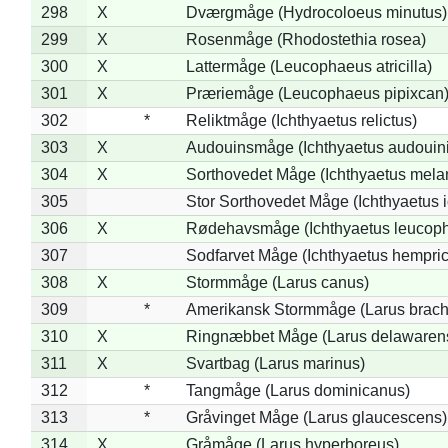
298
X
Dværgmåge (Hydrocoloeus minutus)
299
X
Rosenmåge (Rhodostethia rosea)
300
X
Lattermåge (Leucophaeus atricilla)
301
X
Præriemåge (Leucophaeus pipixcan
302
*
Reliktmåge (Ichthyaetus relictus)
303
X
Audouinsmåge (Ichthyaetus audouini
304
X
Sorthovedet Måge (Ichthyaetus mela
305
Stor Sorthovedet Måge (Ichthyaetus 
306
X
Rødehavsmåge (Ichthyaetus leucop
307
Sodfarvet Måge (Ichthyaetus hempric
308
X
Stormmåge (Larus canus)
309
*
Amerikansk Stormmåge (Larus brach
310
X
Ringnæbbet Måge (Larus delawarens
311
X
Svartbag (Larus marinus)
312
*
Tangmåge (Larus dominicanus)
313
*
Gråvinget Måge (Larus glaucescens)
314
X
Gråmåge (Larus hyperboreus)