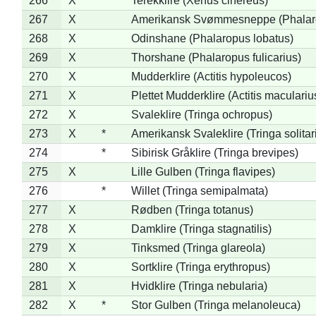
266
X
Terekklire (Xenus cinereus)
267
X
Amerikansk Svømmesneppe (Phalarop
268
X
Odinshane (Phalaropus lobatus)
269
X
Thorshane (Phalaropus fulicarius)
270
X
Mudderklire (Actitis hypoleucos)
271
X
Plettet Mudderklire (Actitis maculariu
272
X
Svaleklire (Tringa ochropus)
273
X
*
Amerikansk Svaleklire (Tringa solitar
274
*
Sibirisk Gråklire (Tringa brevipes)
275
X
Lille Gulben (Tringa flavipes)
276
*
Willet (Tringa semipalmata)
277
X
Rødben (Tringa totanus)
278
X
Damklire (Tringa stagnatilis)
279
X
Tinksmed (Tringa glareola)
280
X
Sortklire (Tringa erythropus)
281
X
Hvidklire (Tringa nebularia)
282
X
*
Stor Gulben (Tringa melanoleuca)