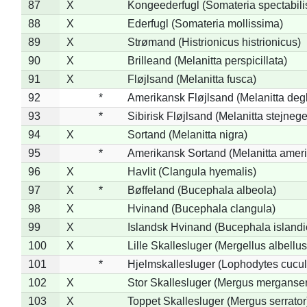
87
X
Kongeederfugl (Somateria spectabili
88
X
Ederfugl (Somateria mollissima)
89
X
Strømand (Histrionicus histrionicus)
90
X
Brilleand (Melanitta perspicillata)
91
X
Fløjlsand (Melanitta fusca)
92
*
Amerikansk Fløjlsand (Melanitta deg
93
*
Sibirisk Fløjlsand (Melanitta stejnege
94
X
Sortand (Melanitta nigra)
95
*
Amerikansk Sortand (Melanitta amer
96
X
Havlit (Clangula hyemalis)
97
X
*
Bøffeland (Bucephala albeola)
98
X
Hvinand (Bucephala clangula)
99
X
Islandsk Hvinand (Bucephala islandi
100
X
Lille Skallesluger (Mergellus albellus
101
*
Hjelmskallesluger (Lophodytes cucul
102
X
Stor Skallesluger (Mergus merganser
103
X
Toppet Skallesluger (Mergus serrator