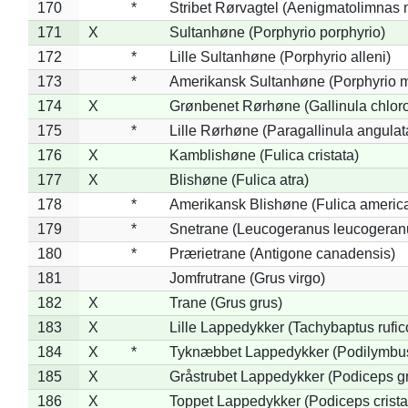
170
*
Stribet Rørvagtel (Aenigmatolimnas 
171
X
Sultanhøne (Porphyrio porphyrio)
172
*
Lille Sultanhøne (Porphyrio alleni)
173
*
Amerikansk Sultanhøne (Porphyrio m
174
X
Grønbenet Rørhøne (Gallinula chlor
175
*
Lille Rørhøne (Paragallinula angulat
176
X
Kamblishøne (Fulica cristata)
177
X
Blishøne (Fulica atra)
178
*
Amerikansk Blishøne (Fulica americ
179
*
Snetrane (Leucogeranus leucogeran
180
*
Prærietrane (Antigone canadensis)
181
Jomfrutrane (Grus virgo)
182
X
Trane (Grus grus)
183
X
Lille Lappedykker (Tachybaptus rufico
184
X
*
Tyknæbbet Lappedykker (Podilymbu
185
X
Gråstrubet Lappedykker (Podiceps g
186
X
Toppet Lappedykker (Podiceps crista