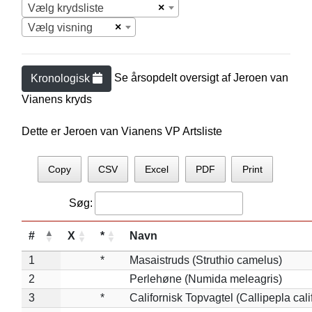
×
Vælg krydsliste
×
Vælg visning
Se årsopdelt oversigt af
Jeroen van
Kronologisk
Vianen
s kryds
Dette er Jeroen van Vianens VP Artsliste
Copy
CSV
Excel
PDF
Print
Søg:
#
X
*
Navn
1
*
Masaistruds (Struthio camelus)
2
Perlehøne (Numida meleagris)
3
*
Californisk Topvagtel (Callipepla cali