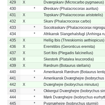
429
X
Dværgskarv (Microcarbo pygmaeus)
430
*
Øreskarv (Phalacrocorax auritus)
431
X
Topskarv (Phalacrocorax aristotelis)
432
X
Skarv (Phalacrocorax carbo)
433
*
Socotraskarv (Phalacrocorax nigrogul
434
*
Afrikansk Slangehalsfugl (Anhinga ru
435
X
Hellig Ibis (Threskiornis aethiopicus)
436
X
Eremitibis (Geronticus eremita)
437
X
Sort Ibis (Plegadis falcinellus)
438
X
Skestork (Platalea leucorodia)
439
X
Rørdrum (Botaurus stellaris)
440
*
Amerikansk Rørdrum (Botaurus lenti
441
*
Amerikansk Dværghejre (Ixobrychus e
442
X
Dværghejre (Ixobrychus minutus)
443
*
Okkergul Dværghejre (Ixobrychus sin
444
*
Mørk Dværghejre (Ixobrychus eurhy
445
*
Pygmæhejre (Ixobrychus sturmii)