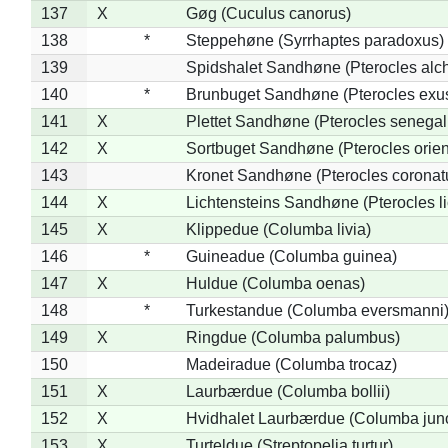
137
X
Gøg (Cuculus canorus)
138
*
Steppehøne (Syrrhaptes paradoxus)
139
Spidshalet Sandhøne (Pterocles alch
140
*
Brunbuget Sandhøne (Pterocles exus
141
X
Plettet Sandhøne (Pterocles senegal
142
X
Sortbuget Sandhøne (Pterocles orient
143
Kronet Sandhøne (Pterocles coronat
144
X
Lichtensteins Sandhøne (Pterocles lic
145
X
Klippedue (Columba livia)
146
*
Guineadue (Columba guinea)
147
X
Huldue (Columba oenas)
148
*
Turkestandue (Columba eversmanni
149
X
Ringdue (Columba palumbus)
150
Madeiradue (Columba trocaz)
151
X
Laurbærdue (Columba bollii)
152
X
Hvidhalet Laurbærdue (Columba jun
153
X
Turteldue (Streptopelia turtur)