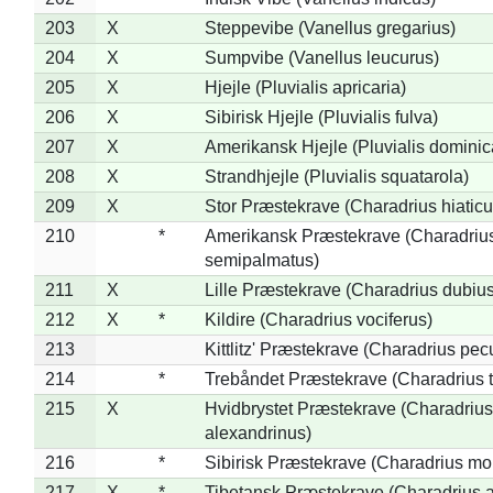
203
X
Steppevibe (Vanellus gregarius)
204
X
Sumpvibe (Vanellus leucurus)
205
X
Hjejle (Pluvialis apricaria)
206
X
Sibirisk Hjejle (Pluvialis fulva)
207
X
Amerikansk Hjejle (Pluvialis dominic
208
X
Strandhjejle (Pluvialis squatarola)
209
X
Stor Præstekrave (Charadrius hiaticu
210
*
Amerikansk Præstekrave (Charadriu
semipalmatus)
211
X
Lille Præstekrave (Charadrius dubius
212
X
*
Kildire (Charadrius vociferus)
213
Kittlitz' Præstekrave (Charadrius pec
214
*
Trebåndet Præstekrave (Charadrius tr
215
X
Hvidbrystet Præstekrave (Charadrius
alexandrinus)
216
*
Sibirisk Præstekrave (Charadrius mo
217
X
*
Tibetansk Præstekrave (Charadrius at