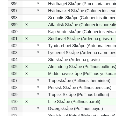
396
*
Hvidhaget Skråpe (Procellaria aequin
397
*
Hvidmasket Skråpe (Calonectris leu
398
Scopolis Skråpe (Calonectris diome
399
X
Atlantisk Skråpe (Calonectris boreali
400
Kap Verde-skråpe (Calonectris edwar
401
X
Sodfarvet Skråpe (Ardenna grisea)
402
*
Tyndnæbbet Skråpe (Ardenna tenuiro
403
*
Lysbenet Skråpe (Ardenna carneipes
404
Storskråpe (Ardenna gravis)
405
X
Almindelig Skråpe (Puffinus puffinus
406
X
Middelhavsskråpe (Puffinus yelkoua
407
*
Tropeskråpe (Puffinus lherminieri)
408
*
Persisk Skråpe (Puffinus persicus)
409
*
Tropisk Skråpe (Puffinus bailloni)
410
X
Lille Skråpe (Puffinus baroli)
411
*
Dværgskråpe (Puffinus boydi)
412
Spidshalet Petrel (Bulweria bulwerii)