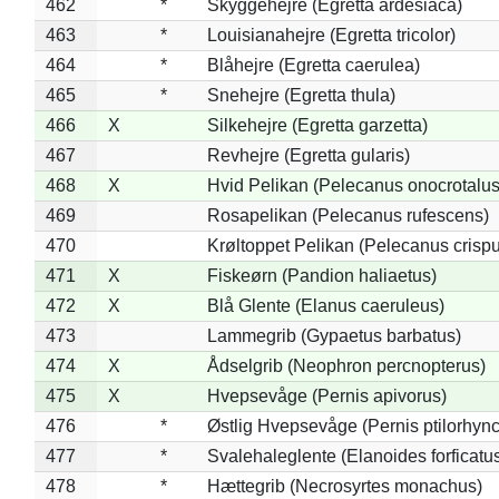
462
*
Skyggehejre (Egretta ardesiaca)
463
*
Louisianahejre (Egretta tricolor)
464
*
Blåhejre (Egretta caerulea)
465
*
Snehejre (Egretta thula)
466
X
Silkehejre (Egretta garzetta)
467
Revhejre (Egretta gularis)
468
X
Hvid Pelikan (Pelecanus onocrotalus
469
Rosapelikan (Pelecanus rufescens)
470
Krøltoppet Pelikan (Pelecanus crisp
471
X
Fiskeørn (Pandion haliaetus)
472
X
Blå Glente (Elanus caeruleus)
473
Lammegrib (Gypaetus barbatus)
474
X
Ådselgrib (Neophron percnopterus)
475
X
Hvepsevåge (Pernis apivorus)
476
*
Østlig Hvepsevåge (Pernis ptilorhyn
477
*
Svalehaleglente (Elanoides forficatu
478
*
Hættegrib (Necrosyrtes monachus)