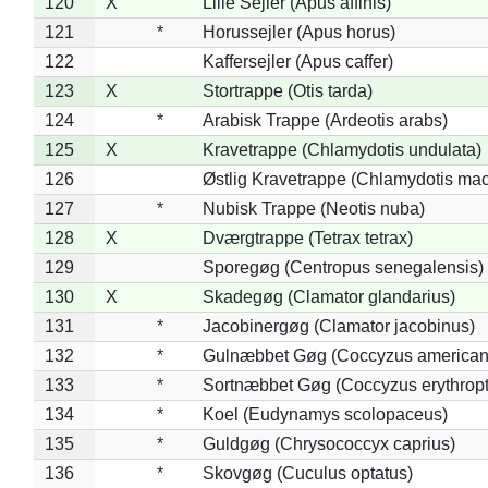
120
X
Lille Sejler (Apus affinis)
121
*
Horussejler (Apus horus)
122
Kaffersejler (Apus caffer)
123
X
Stortrappe (Otis tarda)
124
*
Arabisk Trappe (Ardeotis arabs)
125
X
Kravetrappe (Chlamydotis undulata)
126
Østlig Kravetrappe (Chlamydotis mac
127
*
Nubisk Trappe (Neotis nuba)
128
X
Dværgtrappe (Tetrax tetrax)
129
Sporegøg (Centropus senegalensis)
130
X
Skadegøg (Clamator glandarius)
131
*
Jacobinergøg (Clamator jacobinus)
132
*
Gulnæbbet Gøg (Coccyzus american
133
*
Sortnæbbet Gøg (Coccyzus erythrop
134
*
Koel (Eudynamys scolopaceus)
135
*
Guldgøg (Chrysococcyx caprius)
136
*
Skovgøg (Cuculus optatus)