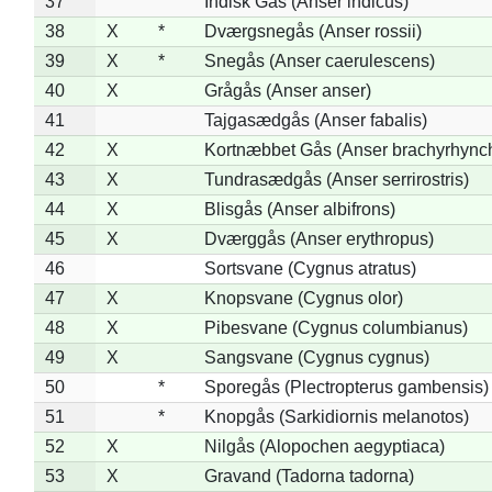
37
Indisk Gås (Anser indicus)
38
X
*
Dværgsnegås (Anser rossii)
39
X
*
Snegås (Anser caerulescens)
40
X
Grågås (Anser anser)
41
Tajgasædgås (Anser fabalis)
42
X
Kortnæbbet Gås (Anser brachyrhync
43
X
Tundrasædgås (Anser serrirostris)
44
X
Blisgås (Anser albifrons)
45
X
Dværggås (Anser erythropus)
46
Sortsvane (Cygnus atratus)
47
X
Knopsvane (Cygnus olor)
48
X
Pibesvane (Cygnus columbianus)
49
X
Sangsvane (Cygnus cygnus)
50
*
Sporegås (Plectropterus gambensis)
51
*
Knopgås (Sarkidiornis melanotos)
52
X
Nilgås (Alopochen aegyptiaca)
53
X
Gravand (Tadorna tadorna)