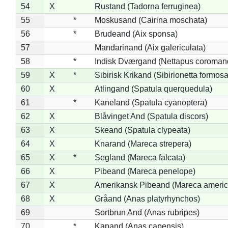
54
X
Rustand (Tadorna ferruginea)
55
*
Moskusand (Cairina moschata)
56
*
Brudeand (Aix sponsa)
57
Mandarinand (Aix galericulata)
58
*
Indisk Dværgand (Nettapus coroman
59
X
*
Sibirisk Krikand (Sibirionetta formosa
60
X
Atlingand (Spatula querquedula)
61
*
Kaneland (Spatula cyanoptera)
62
X
Blåvinget And (Spatula discors)
63
X
Skeand (Spatula clypeata)
64
X
Knarand (Mareca strepera)
65
X
*
Segland (Mareca falcata)
66
X
Pibeand (Mareca penelope)
67
X
Amerikansk Pibeand (Mareca americ
68
X
Gråand (Anas platyrhynchos)
69
Sortbrun And (Anas rubripes)
70
*
Kapand (Anas capensis)