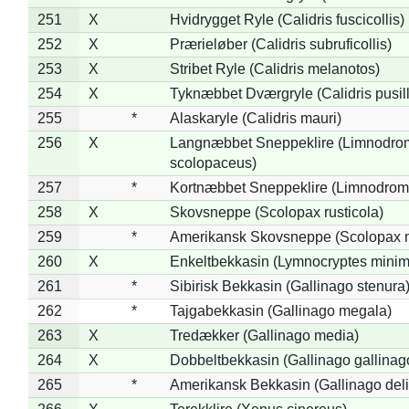
251
X
Hvidrygget Ryle (Calidris fuscicollis)
252
X
Prærieløber (Calidris subruficollis)
253
X
Stribet Ryle (Calidris melanotos)
254
X
Tyknæbbet Dværgryle (Calidris pusil
255
*
Alaskaryle (Calidris mauri)
256
X
Langnæbbet Sneppeklire (Limnodro
scolopaceus)
257
*
Kortnæbbet Sneppeklire (Limnodrom
258
X
Skovsneppe (Scolopax rusticola)
259
*
Amerikansk Skovsneppe (Scolopax m
260
X
Enkeltbekkasin (Lymnocryptes minim
261
*
Sibirisk Bekkasin (Gallinago stenura
262
*
Tajgabekkasin (Gallinago megala)
263
X
Tredækker (Gallinago media)
264
X
Dobbeltbekkasin (Gallinago gallinag
265
*
Amerikansk Bekkasin (Gallinago deli