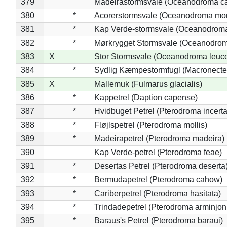
379
Madeirastormsvale (Oceanodroma ca
380
*
Acorerstormsvale (Oceanodroma mon
381
*
Kap Verde-stormsvale (Oceanodroma
382
*
Mørkrygget Stormsvale (Oceanodrom
383
X
Stor Stormsvale (Oceanodroma leuc
384
*
Sydlig Kæmpestormfugl (Macronecte
385
X
Mallemuk (Fulmarus glacialis)
386
*
Kappetrel (Daption capense)
387
*
Hvidbuget Petrel (Pterodroma incerta
388
*
Fløjlspetrel (Pterodroma mollis)
389
*
Madeirapetrel (Pterodroma madeira)
390
Kap Verde-petrel (Pterodroma feae)
391
*
Desertas Petrel (Pterodroma deserta
392
*
Bermudapetrel (Pterodroma cahow)
393
*
Cariberpetrel (Pterodroma hasitata)
394
*
Trindadepetrel (Pterodroma arminjon
395
*
Baraus's Petrel (Pterodroma baraui)