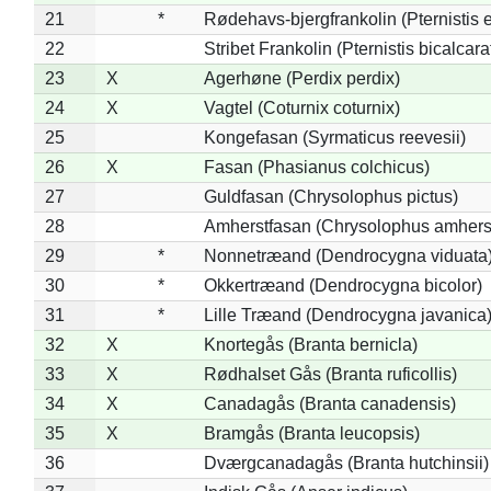
21
*
Rødehavs-bjergfrankolin (Pternistis e
22
Stribet Frankolin (Pternistis bicalcara
23
X
Agerhøne (Perdix perdix)
24
X
Vagtel (Coturnix coturnix)
25
Kongefasan (Syrmaticus reevesii)
26
X
Fasan (Phasianus colchicus)
27
Guldfasan (Chrysolophus pictus)
28
Amherstfasan (Chrysolophus amhers
29
*
Nonnetræand (Dendrocygna viduata
30
*
Okkertræand (Dendrocygna bicolor)
31
*
Lille Træand (Dendrocygna javanica
32
X
Knortegås (Branta bernicla)
33
X
Rødhalset Gås (Branta ruficollis)
34
X
Canadagås (Branta canadensis)
35
X
Bramgås (Branta leucopsis)
36
Dværgcanadagås (Branta hutchinsii)