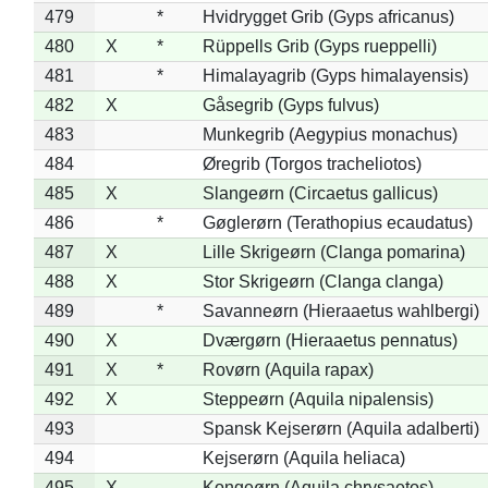
479
*
Hvidrygget Grib (Gyps africanus)
480
X
*
Rüppells Grib (Gyps rueppelli)
481
*
Himalayagrib (Gyps himalayensis)
482
X
Gåsegrib (Gyps fulvus)
483
Munkegrib (Aegypius monachus)
484
Øregrib (Torgos tracheliotos)
485
X
Slangeørn (Circaetus gallicus)
486
*
Gøglerørn (Terathopius ecaudatus)
487
X
Lille Skrigeørn (Clanga pomarina)
488
X
Stor Skrigeørn (Clanga clanga)
489
*
Savanneørn (Hieraaetus wahlbergi)
490
X
Dværgørn (Hieraaetus pennatus)
491
X
*
Rovørn (Aquila rapax)
492
X
Steppeørn (Aquila nipalensis)
493
Spansk Kejserørn (Aquila adalberti)
494
Kejserørn (Aquila heliaca)
495
X
Kongeørn (Aquila chrysaetos)