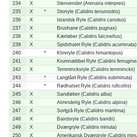
234
X
Stenvender (Arenaria interpres)
235
X
*
Storryle (Calidris tenuirostris)
236
X
Islandsk Ryle (Calidris canutus)
237
X
Brushane (Calidris pugnax)
238
X
Kærløber (Calidris falcinellus)
239
X
Spidshalet Ryle (Calidris acuminata)
240
*
Klireryle (Calidris himantopus)
241
X
Krumnæbbet Ryle (Calidris ferrugine
242
X
Temmincksryle (Calidris temminckii)
243
*
Langtået Ryle (Calidris subminuta)
244
*
Rødhalset Ryle (Calidris ruficollis)
245
X
Sandløber (Calidris alba)
246
X
Almindelig Ryle (Calidris alpina)
247
X
Sortgrå Ryle (Calidris maritima)
248
X
Bairdsryle (Calidris bairdii)
249
X
Dværgryle (Calidris minuta)
250
X
Amerikansk Dværgryle (Calidris minut