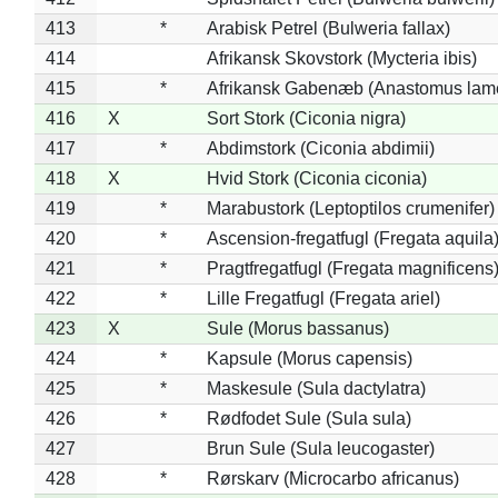
413
*
Arabisk Petrel (Bulweria fallax)
414
Afrikansk Skovstork (Mycteria ibis)
415
*
Afrikansk Gabenæb (Anastomus lame
416
X
Sort Stork (Ciconia nigra)
417
*
Abdimstork (Ciconia abdimii)
418
X
Hvid Stork (Ciconia ciconia)
419
*
Marabustork (Leptoptilos crumenifer)
420
*
Ascension-fregatfugl (Fregata aquila
421
*
Pragtfregatfugl (Fregata magnificens
422
*
Lille Fregatfugl (Fregata ariel)
423
X
Sule (Morus bassanus)
424
*
Kapsule (Morus capensis)
425
*
Maskesule (Sula dactylatra)
426
*
Rødfodet Sule (Sula sula)
427
Brun Sule (Sula leucogaster)
428
*
Rørskarv (Microcarbo africanus)