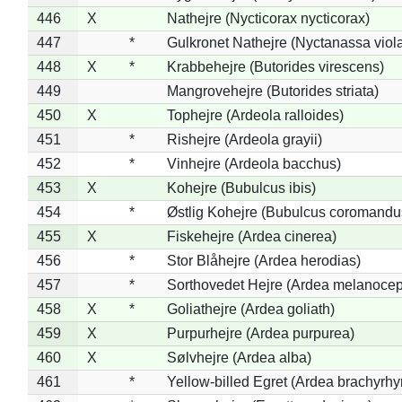
446
X
Nathejre (Nycticorax nycticorax)
447
*
Gulkronet Nathejre (Nyctanassa viol
448
X
*
Krabbehejre (Butorides virescens)
449
Mangrovehejre (Butorides striata)
450
X
Tophejre (Ardeola ralloides)
451
*
Rishejre (Ardeola grayii)
452
*
Vinhejre (Ardeola bacchus)
453
X
Kohejre (Bubulcus ibis)
454
*
Østlig Kohejre (Bubulcus coromandu
455
X
Fiskehejre (Ardea cinerea)
456
*
Stor Blåhejre (Ardea herodias)
457
*
Sorthovedet Hejre (Ardea melanocep
458
X
*
Goliathejre (Ardea goliath)
459
X
Purpurhejre (Ardea purpurea)
460
X
Sølvhejre (Ardea alba)
461
*
Yellow-billed Egret (Ardea brachyrh