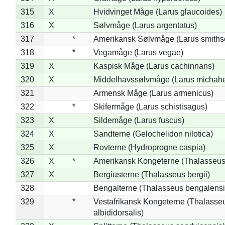
315
X
Hvidvinget Måge (Larus glaucoides)
316
X
Sølvmåge (Larus argentatus)
317
*
Amerikansk Sølvmåge (Larus smiths
318
*
Vegamåge (Larus vegae)
319
X
Kaspisk Måge (Larus cachinnans)
320
X
Middelhavssølvmåge (Larus michahel
321
Armensk Måge (Larus armenicus)
322
*
Skifermåge (Larus schistisagus)
323
X
Sildemåge (Larus fuscus)
324
X
Sandterne (Gelochelidon nilotica)
325
X
Rovterne (Hydroprogne caspia)
326
X
*
Amerikansk Kongeterne (Thalasseu
327
X
Bergiusterne (Thalasseus bergii)
328
Bengalterne (Thalasseus bengalensi
329
*
Vestafrikansk Kongeterne (Thalasse
albididorsalis)