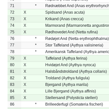
71
*
Rødnæbbet And (Anas erythrorhynch
72
X
Spidsand (Anas acuta)
73
X
Krikand (Anas crecca)
74
X
Marmorand (Marmaronetta angustirost
75
X
Rødhovedet And (Netta rufina)
76
*
Rødøjet And (Netta erythrophthalma)
77
*
Stor Taffeland (Aythya valisineria)
78
*
Amerikansk Taffeland (Aythya ameri
79
X
Taffeland (Aythya ferina)
80
X
Hvidøjet And (Aythya nyroca)
81
X
Halsbåndstroldand (Aythya collaris)
82
X
Troldand (Aythya fuligula)
83
X
Bjergand (Aythya marila)
84
X
Lille Bjergand (Aythya affinis)
85
X
Stellersand (Polysticta stelleri)
86
*
Brilleederfugl (Somateria fischeri)