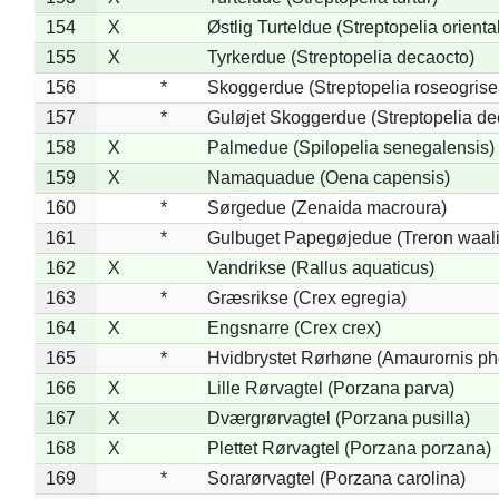
154
X
Østlig Turteldue (Streptopelia oriental
155
X
Tyrkerdue (Streptopelia decaocto)
156
*
Skoggerdue (Streptopelia roseogrise
157
*
Guløjet Skoggerdue (Streptopelia de
158
X
Palmedue (Spilopelia senegalensis)
159
X
Namaquadue (Oena capensis)
160
*
Sørgedue (Zenaida macroura)
161
*
Gulbuget Papegøjedue (Treron waali
162
X
Vandrikse (Rallus aquaticus)
163
*
Græsrikse (Crex egregia)
164
X
Engsnarre (Crex crex)
165
*
Hvidbrystet Rørhøne (Amaurornis ph
166
X
Lille Rørvagtel (Porzana parva)
167
X
Dværgrørvagtel (Porzana pusilla)
168
X
Plettet Rørvagtel (Porzana porzana)
169
*
Sorarørvagtel (Porzana carolina)