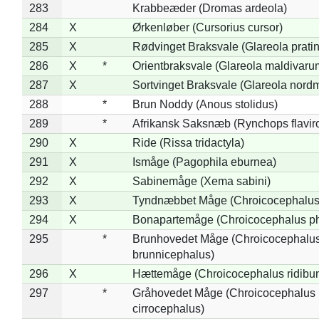
283
Krabbeæder (Dromas ardeola)
284
X
Ørkenløber (Cursorius cursor)
285
X
Rødvinget Braksvale (Glareola pratin
286
X
*
Orientbraksvale (Glareola maldivaru
287
X
Sortvinget Braksvale (Glareola nord
288
*
Brun Noddy (Anous stolidus)
289
*
Afrikansk Saksnæb (Rynchops flaviro
290
X
Ride (Rissa tridactyla)
291
X
Ismåge (Pagophila eburnea)
292
X
Sabinemåge (Xema sabini)
293
X
Tyndnæbbet Måge (Chroicocephalus
294
X
Bonapartemåge (Chroicocephalus ph
295
*
Brunhovedet Måge (Chroicocephalu
brunnicephalus)
296
X
Hættemåge (Chroicocephalus ridibu
297
*
Gråhovedet Måge (Chroicocephalus
cirrocephalus)