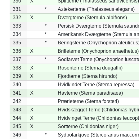
330
X
Splitterne (Thalasseus sandvicensis)
331
*
Aztekerterne (Thalasseus elegans)
332
X
Dværgterne (Sternula albifrons)
333
*
Persisk Dværgterne (Sternula saunde
334
*
Amerikansk Dværgterne (Sternula ant
335
*
Beringsterne (Onychoprion aleuticus
336
X
Brilleterne (Onychoprion anaethetus)
337
*
Sodfarvet Terne (Onychoprion fuscat
338
X
Rosenterne (Sterna dougallii)
339
X
Fjordterne (Sterna hirundo)
340
Hvidkindet Terne (Sterna repressa)
341
X
Havterne (Sterna paradisaea)
342
Prærieterne (Sterna forsteri)
343
X
Hvidskægget Terne (Chlidonias hybr
344
X
Hvidvinget Terne (Chlidonias leucopt
345
X
Sortterne (Chlidonias niger)
346
*
Sydpolarkjove (Stercorarius maccorm