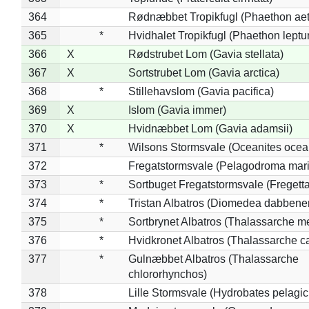
364
Rødnæbbet Tropikfugl (Phaethon ae
365
*
Hvidhalet Tropikfugl (Phaethon leptu
366
X
Rødstrubet Lom (Gavia stellata)
367
X
Sortstrubet Lom (Gavia arctica)
368
*
Stillehavslom (Gavia pacifica)
369
X
Islom (Gavia immer)
370
X
Hvidnæbbet Lom (Gavia adamsii)
371
*
Wilsons Stormsvale (Oceanites ocea
372
Fregatstormsvale (Pelagodroma mar
373
*
Sortbuget Fregatstormsvale (Fregetta
374
*
Tristan Albatros (Diomedea dabbene
375
*
Sortbrynet Albatros (Thalassarche m
376
*
Hvidkronet Albatros (Thalassarche c
377
*
Gulnæbbet Albatros (Thalassarche
chlororhynchos)
378
Lille Stormsvale (Hydrobates pelagic