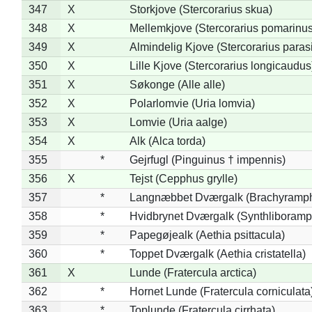
347
X
Storkjove (Stercorarius skua)
348
X
Mellemkjove (Stercorarius pomarinus
349
X
Almindelig Kjove (Stercorarius parasi
350
X
Lille Kjove (Stercorarius longicaudus
351
X
Søkonge (Alle alle)
352
X
Polarlomvie (Uria lomvia)
353
X
Lomvie (Uria aalge)
354
X
Alk (Alca torda)
355
*
Gejrfugl (Pinguinus † impennis)
356
X
Tejst (Cepphus grylle)
357
*
Langnæbbet Dværgalk (Brachyramph
358
*
Hvidbrynet Dværgalk (Synthliboramp
359
*
Papegøjealk (Aethia psittacula)
360
*
Toppet Dværgalk (Aethia cristatella)
361
X
Lunde (Fratercula arctica)
362
*
Hornet Lunde (Fratercula corniculata
363
*
Toplunde (Fratercula cirrhata)