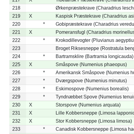
218
Ørkenpræstekrave (Charadrius lesche
219
X
Kaspisk Præstekrave (Charadrius asi
220
*
Gobipræstekrave (Charadrius veredu
221
X
Pomeransfugl (Charadrius morinellu
222
*
Krokodillevogter (Pluvianus aegyptiu
223
Broget Riksesneppe (Rostratula ben
224
*
Bartramsklire (Bartramia longicauda)
225
X
Småspove (Numenius phaeopus)
226
*
Amerikansk Småspove (Numenius h
227
*
Dværgspove (Numenius minutus)
228
*
Eskimospove (Numenius borealis)
229
*
Tyndnæbbet Spove (Numenius tenuiro
230
X
Storspove (Numenius arquata)
231
X
Lille Kobbersneppe (Limosa lapponi
232
X
Stor Kobbersneppe (Limosa limosa)
233
*
Canadisk Kobbersneppe (Limosa ha