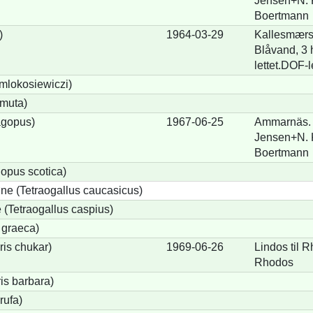
Jensen+N. 
Boertmann
)
1964-03-29
Kallesmærs
Blåvand, 3 
lettet.DOF-l
 mlokosiewiczi)
 muta)
agopus)
1967-06-25
Ammarnäs. 
Jensen+N. 
Boertmann
opus scotica)
e (Tetraogallus caucasicus)
(Tetraogallus caspius)
 graeca)
is chukar)
1969-06-26
Lindos til 
Rhodos
is barbara)
rufa)