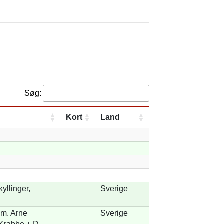
Søg:
Kort
Land
kyllinger,
Sverige
m. Arne
Sverige