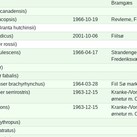
Bramgæs
canadensis)
ucopsis)
1966-10-19
Revlerne, F
anta hutchinsii)
dicus)
2001-10-06
Fiilsø
 rossii)
ulescens)
1966-04-17
Strandenge 
Frederiksv
r)
fabalis)
ser brachyrhynchus)
1964-03-28
Fiil Sø mar
 serrirostris)
1963-12-15
Kranke-/Vo
ørnetur m. 
rons)
1963-12-15
Kranke-/Vo
ørnetur m. 
ythropus)
tratus)