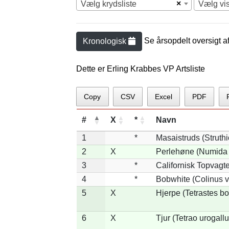
×
Vælg krydsliste
Vælg vi
Se årsopdelt oversigt a
Kronologisk
Dette er Erling Krabbes VP Artsliste
Copy
CSV
Excel
PDF
#
X
*
Navn
1
*
Masaistruds (Struth
2
X
Perlehøne (Numida 
3
*
Californisk Topvagtel
4
*
Bobwhite (Colinus v
5
X
Hjerpe (Tetrastes b
6
X
Tjur (Tetrao urogallu