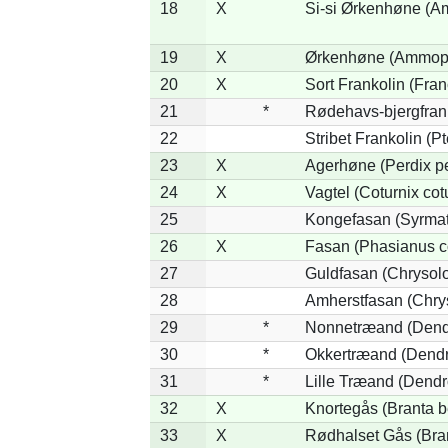
18
X
Si-si Ørkenhøne (Am
19
X
Ørkenhøne (Ammope
20
X
Sort Frankolin (Fran
21
*
Rødehavs-bjergfranko
22
Stribet Frankolin (Pt
23
X
Agerhøne (Perdix pe
24
X
Vagtel (Coturnix cot
25
Kongefasan (Syrmati
26
X
Fasan (Phasianus c
27
Guldfasan (Chrysolo
28
Amherstfasan (Chry
29
*
Nonnetræand (Dend
30
*
Okkertræand (Dendr
31
*
Lille Træand (Dendr
32
X
Knortegås (Branta b
33
X
Rødhalset Gås (Brant