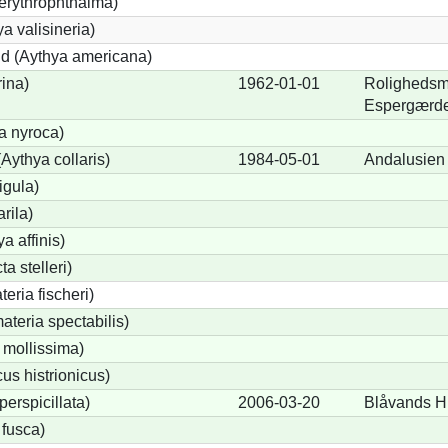
erythrophthalma)
a valisineria)
nd (Aythya americana)
rina)
1962-01-01
Rolighedsm
Espergærd
a nyroca)
Aythya collaris)
1984-05-01
Andalusien
igula)
rila)
a affinis)
a stelleri)
eria fischeri)
teria spectabilis)
 mollissima)
us histrionicus)
perspicillata)
2006-03-20
Blåvands H
 fusca)