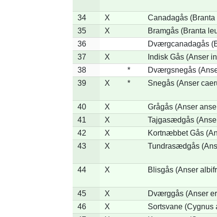
34
X
Canadagås (Branta 
35
X
Bramgås (Branta le
36
Dværgcanadagås (Br
37
X
Indisk Gås (Anser in
38
*
Dværgsnegås (Anser
39
X
*
Snegås (Anser caer
40
X
Grågås (Anser anse
41
X
Tajgasædgås (Anser 
42
X
Kortnæbbet Gås (An
43
X
Tundrasædgås (Anser
44
X
Blisgås (Anser albif
45
X
Dværggås (Anser er
46
X
Sortsvane (Cygnus a