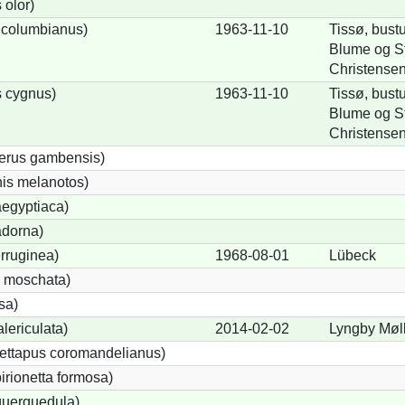
olor)
 columbianus)
1963-11-10
Tissø, bustu
Blume og S
Christense
 cygnus)
1963-11-10
Tissø, bustu
Blume og S
Christense
terus gambensis)
is melanotos)
egyptiaca)
adorna)
rruginea)
1968-08-01
Lübeck
 moschata)
sa)
lericulata)
2014-02-02
Lyngby Møl
ettapus coromandelianus)
birionetta formosa)
querquedula)