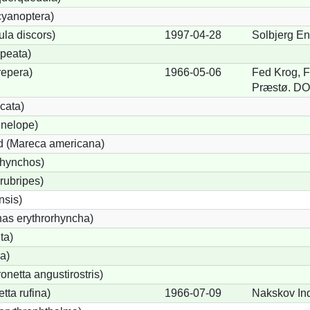
cyanoptera)
ula discors)
1997-04-28
Solbjerg E
peata)
repera)
1966-05-06
Fed Krog, F
Præstø. DOF
cata)
nelope)
 (Mareca americana)
rhynchos)
rubripes)
sis)
s erythrorhyncha)
ta)
a)
etta angustirostris)
ta rufina)
1966-07-09
Nakskov Ind