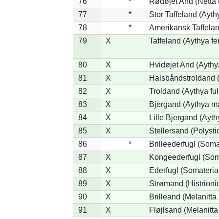
76
*
Rødøjet And (Netta 
77
*
Stor Taffeland (Aythy
78
*
Amerikansk Taffela
79
X
Taffeland (Aythya fe
80
X
Hvidøjet And (Aythy
81
X
Halsbåndstroldand (
82
X
Troldand (Aythya ful
83
X
Bjergand (Aythya ma
84
X
Lille Bjergand (Aythy
85
X
Stellersand (Polystict
86
*
Brilleederfugl (Somat
87
X
Kongeederfugl (Soma
88
X
Ederfugl (Somateria
89
X
Strømand (Histrionic
90
X
Brilleand (Melanitta 
91
X
Fløjlsand (Melanitta