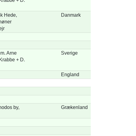
Krabbe + D.
k Hede,
Danmark
høner
ejr
m. Arne
Sverige
Krabbe + D.
England
Rhodos by,
Grækenland