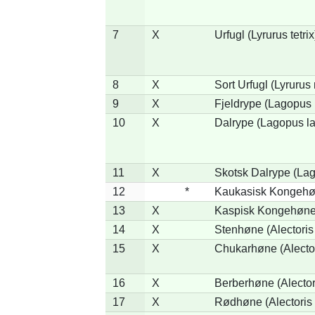
7
X
Urfugl (Lyrurus tetrix
8
X
Sort Urfugl (Lyrurus
9
X
Fjeldrype (Lagopus
10
X
Dalrype (Lagopus l
11
X
Skotsk Dalrype (Lag
12
*
Kaukasisk Kongehøn
13
X
Kaspisk Kongehøne 
14
X
Stenhøne (Alectoris
15
X
Chukarhøne (Alector
16
X
Berberhøne (Alector
17
X
Rødhøne (Alectoris 