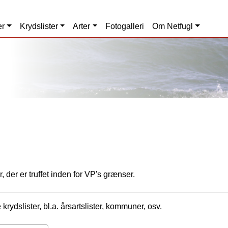
er
Krydslister
Arter
Fotogalleri
Om Netfugl
, der er truffet inden for VP's grænser.
krydslister, bl.a. årsartslister, kommuner, osv.