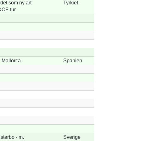
ndet som ny art
Tyrkiet
 DOF-tur
, Mallorca
Spanien
sterbo - m.
Sverige