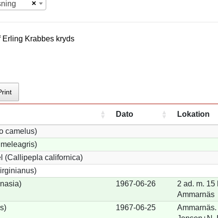
×
sning
f
Erling Krabbe
s kryds
Print
Dato
Lokation
io camelus)
meleagris)
 (Callipepla californica)
irginianus)
onasia)
1967-06-26
2 ad. m. 15 
Ammarnäs
s)
1967-06-25
Ammarnäs. 