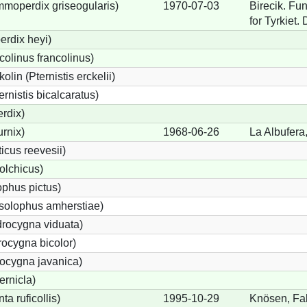
moperdix griseogularis)
1970-07-03
Birecik. Fu
for Tyrkiet.
rdix heyi)
colinus francolinus)
lin (Pternistis erckelii)
ernistis bicalcaratus)
rdix)
urnix)
1968-06-26
La Albufera
cus reevesii)
olchicus)
phus pictus)
solophus amherstiae)
rocygna viduata)
ocygna bicolor)
ocygna javanica)
ernicla)
a ruficollis)
1995-10-29
Knösen, Fal