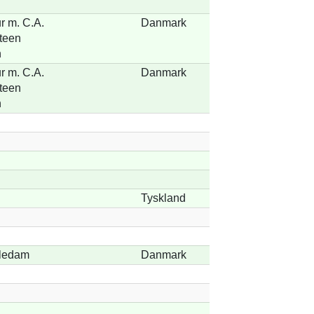
r m. C.A.
Danmark
teen
n
r m. C.A.
Danmark
teen
n
Tyskland
ledam
Danmark