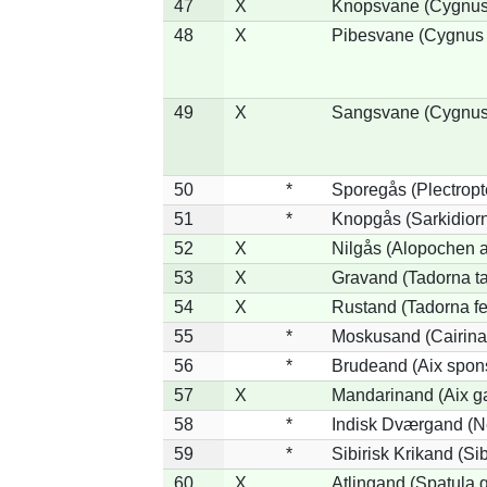
47
X
Knopsvane (Cygnus 
48
X
Pibesvane (Cygnus
49
X
Sangsvane (Cygnus
50
*
Sporegås (Plectrop
51
*
Knopgås (Sarkidiorn
52
X
Nilgås (Alopochen a
53
X
Gravand (Tadorna t
54
X
Rustand (Tadorna fe
55
*
Moskusand (Cairina
56
*
Brudeand (Aix spon
57
X
Mandarinand (Aix ga
58
*
Indisk Dværgand (N
59
*
Sibirisk Krikand (Si
60
X
Atlingand (Spatula 