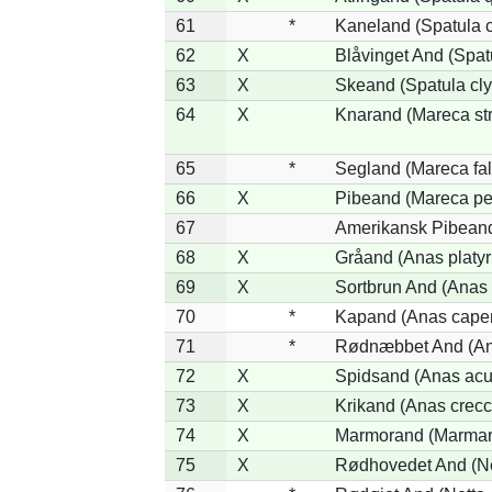
61
*
Kaneland (Spatula 
62
X
Blåvinget And (Spat
63
X
Skeand (Spatula cly
64
X
Knarand (Mareca st
65
*
Segland (Mareca fal
66
X
Pibeand (Mareca pe
67
Amerikansk Pibeand
68
X
Gråand (Anas platy
69
X
Sortbrun And (Anas 
70
*
Kapand (Anas capen
71
*
Rødnæbbet And (Ana
72
X
Spidsand (Anas acu
73
X
Krikand (Anas crecc
74
X
Marmorand (Marmaron
75
X
Rødhovedet And (Net