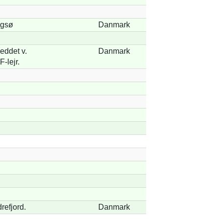
ngsø
Danmark
eddet v.
Danmark
-lejr.
refjord.
Danmark