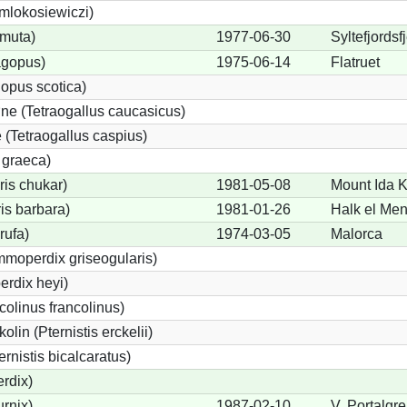
 mlokosiewiczi)
 muta)
1977-06-30
Syltefjordsf
agopus)
1975-06-14
Flatruet
opus scotica)
e (Tetraogallus caucasicus)
(Tetraogallus caspius)
 graeca)
is chukar)
1981-05-08
Mount Ida K
is barbara)
1981-01-26
Halk el Men
rufa)
1974-03-05
Malorca
moperdix griseogularis)
rdix heyi)
colinus francolinus)
lin (Pternistis erckelii)
ernistis bicalcaratus)
rdix)
urnix)
1987-02-10
V. Portalgre