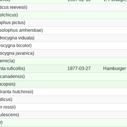
cus reevesii)
olchicus)
phus pictus)
solophus amherstiae)
rocygna viduata)
ocygna bicolor)
ocygna javanica)
ernicla)
a ruficollis)
1977-03-27
Hamburger 
canadensis)
ucopsis)
anta hutchinsii)
dicus)
 rossii)
ulescens)
r)