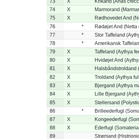
73
X
Krikand (Anas crecc
74
X
Marmorand (Marmaron
75
X
Rødhovedet And (Net
76
*
Rødøjet And (Netta 
77
*
Stor Taffeland (Aythy
78
*
Amerikansk Taffela
79
X
Taffeland (Aythya fe
80
X
Hvidøjet And (Aythy
81
X
Halsbåndstroldand (
82
X
Troldand (Aythya ful
83
X
Bjergand (Aythya ma
84
X
Lille Bjergand (Aythy
85
X
Stellersand (Polystict
86
*
Brilleederfugl (Somat
87
X
Kongeederfugl (Soma
88
X
Ederfugl (Somateria
89
Strømand (Histrionic