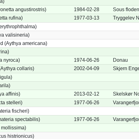
a)
etta angustirostris)
1984-02-28
Sous flode
ta rufina)
1977-03-13
Tryggelev 
erythrophthalma)
a valisineria)
nd (Aythya americana)
rina)
a nyroca)
1974-06-26
Donau
Aythya collaris)
2002-04-09
Skjern Eng
igula)
rila)
a affinis)
2013-02-12
Skelskør N
a stelleri)
1977-06-26
Varangerfjo
eria fischeri)
teria spectabilis)
1977-06-26
Varangerfjo
 mollissima)
us histrionicus)