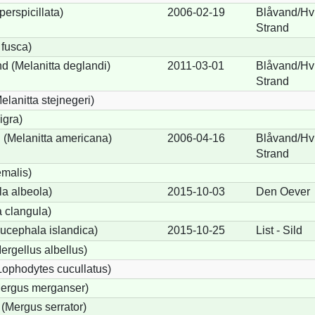
perspicillata)
2006-02-19
Blåvand/Hv
Strand
 fusca)
d (Melanitta deglandi)
2011-03-01
Blåvand/Hv
Strand
elanitta stejnegeri)
igra)
(Melanitta americana)
2006-04-16
Blåvand/Hv
Strand
emalis)
a albeola)
2015-10-03
Den Oever
 clangula)
ucephala islandica)
2015-10-25
List - Sild
Mergellus albellus)
Lophodytes cucullatus)
Mergus merganser)
 (Mergus serrator)