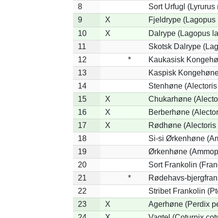
8
Sort Urfugl (Lyrurus
9
X
Fjeldrype (Lagopus
10
X
Dalrype (Lagopus l
11
Skotsk Dalrype (Lag
12
*
Kaukasisk Kongehøn
13
Kaspisk Kongehøne 
14
Stenhøne (Alectoris
15
X
Chukarhøne (Alector
16
X
Berberhøne (Alector
17
X
Rødhøne (Alectoris 
18
Si-si Ørkenhøne (Am
19
Ørkenhøne (Ammope
20
Sort Frankolin (Fran
21
*
Rødehavs-bjergfranko
22
Stribet Frankolin (Pt
23
X
Agerhøne (Perdix pe
24
X
Vagtel (Coturnix cot