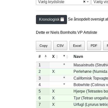
×
Vælg krydsliste
Vælg vi
Se årsopdelt oversigt a
Kronologisk
Dette er Niels Bomholts VP Artsliste
Copy
CSV
Excel
PDF
#
X
*
Navn
1
*
Masaistruds (Struth
2
X
Perlehøne (Numida 
3
*
Californisk Topvagtel
4
*
Bobwhite (Colinus v
5
X
Hjerpe (Tetrastes b
6
X
Tjur (Tetrao urogallu
7
X
Urfugl (Lyrurus tetrix