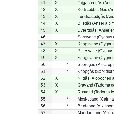
41
X
Tajgasædgås (Anser 
42
X
Kortnæbbet Gås (An
43
X
Tundrasædgås (Anser
44
X
Blisgås (Anser albif
45
X
Dværggås (Anser er
46
Sortsvane (Cygnus a
47
X
Knopsvane (Cygnus 
48
X
Pibesvane (Cygnus
49
X
Sangsvane (Cygnus
50
*
Sporegås (Plectrop
51
*
Knopgås (Sarkidiorn
52
X
Nilgås (Alopochen a
53
X
Gravand (Tadorna t
54
X
Rustand (Tadorna fe
55
*
Moskusand (Cairina
56
*
Brudeand (Aix spon
57
Mandarinand (Aix ga