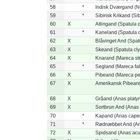
58
*
Indisk Dværgand (N
59
*
Sibirisk Krikand (Si
60
X
Atlingand (Spatula 
61
*
Kaneland (Spatula 
62
X
Blåvinget And (Spat
63
X
Skeand (Spatula cly
64
X
Knarand (Mareca st
65
*
Segland (Mareca fal
66
X
Pibeand (Mareca pe
67
X
Amerikansk Pibeand
68
X
Gråand (Anas platy
69
X
Sortbrun And (Anas 
70
*
Kapand (Anas capen
71
*
Rødnæbbet And (Ana
72
X
Spidsand (Anas acu