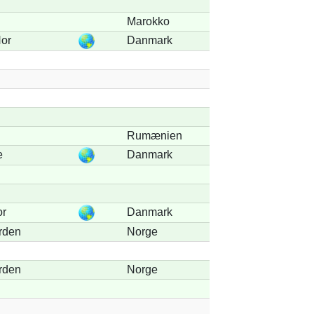
n
Marokko
Nor
Danmark
Rumænien
e
Danmark
or
Danmark
rden
Norge
rden
Norge