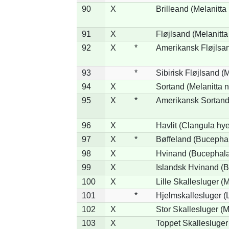
90
X
Brilleand (Melanitta 
91
X
Fløjlsand (Melanitta
92
X
*
Amerikansk Fløjlsan
93
*
Sibirisk Fløjlsand (M
94
X
Sortand (Melanitta n
95
X
*
Amerikansk Sortand 
96
X
Havlit (Clangula hy
97
X
*
Bøffeland (Bucephal
98
X
Hvinand (Bucephala
99
X
Islandsk Hvinand (B
100
X
Lille Skallesluger (
101
*
Hjelmskallesluger (
102
X
Stor Skallesluger (
103
X
Toppet Skallesluger