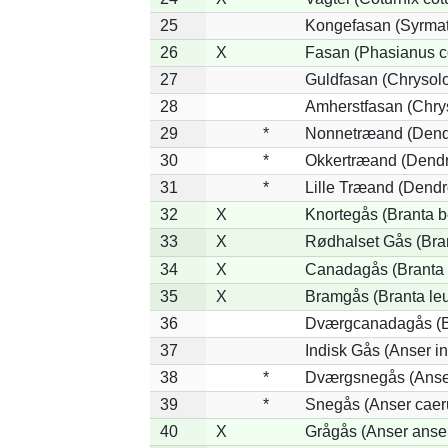
25
Kongefasan (Syrmati
26
X
Fasan (Phasianus c
27
Guldfasan (Chrysolo
28
Amherstfasan (Chry
29
*
Nonnetræand (Dend
30
*
Okkertræand (Dendr
31
*
Lille Træand (Dendr
32
X
Knortegås (Branta b
33
X
Rødhalset Gås (Brant
34
X
Canadagås (Branta 
35
X
Bramgås (Branta le
36
Dværgcanadagås (Br
37
Indisk Gås (Anser in
38
*
Dværgsnegås (Anser
39
*
Snegås (Anser caer
40
X
Grågås (Anser anse