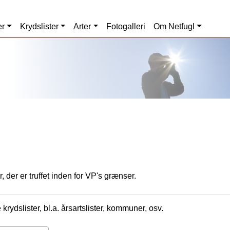
er
Krydslister
Arter
Fotogalleri
Om Netfugl
, der er truffet inden for VP's grænser.
krydslister, bl.a. årsartslister, kommuner, osv.