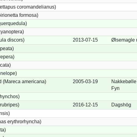
ettapus coromandelianus)
birionetta formosa)
querquedula)
cyanoptera)
ula discors)
2013-07-15
Ølsemagle 
peata)
repera)
cata)
nelope)
 (Mareca americana)
2005-03-19
Nakkebølle
Fyn
rhynchos)
rubripes)
2016-12-15
Dagshög
sis)
s erythrorhyncha)
ta)