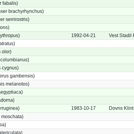
fabalis)
ser brachyrhynchus)
 serrirostris)
rons)
ythropus)
1992-04-21
Vest Stadil 
tratus)
olor)
 columbianus)
 cygnus)
terus gambensis)
is melanotos)
egyptiaca)
adorna)
rruginea)
1983-10-17
Dovns Klint
 moschata)
sa)
lericulata)