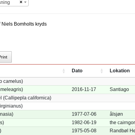
×
sning
f
Niels Bomholt
s kryds
Print
Dato
Lokation
io camelus)
meleagris)
2016-11-17
Santiago
 (Callipepla californica)
irginianus)
onasia)
1977-07-06
ålsjøn
s)
1982-06-19
the cairngo
)
1975-05-08
Randbøl H