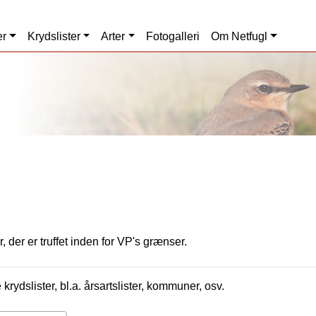
er
Krydslister
Arter
Fotogalleri
Om Netfugl
, der er truffet inden for VP's grænser.
krydslister, bl.a. årsartslister, kommuner, osv.