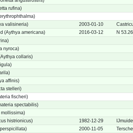
etta angustirostris)
ta rufina)
erythrophthalma)
a valisineria)
2003-01-10
Castric
nd (Aythya americana)
2016-03-12
N 53.26
rina)
a nyroca)
Aythya collaris)
igula)
rila)
a affinis)
a stelleri)
eria fischeri)
teria spectabilis)
 mollissima)
us histrionicus)
1982-12-29
IJmuid
perspicillata)
2000-11-05
Tersche