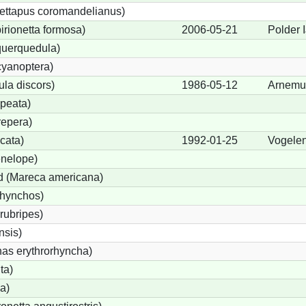
ettapus coromandelianus)
birionetta formosa)
2006-05-21
Polder 
querquedula)
cyanoptera)
ula discors)
1986-05-12
Arnemu
peata)
repera)
cata)
1992-01-25
Vogele
nelope)
 (Mareca americana)
rhynchos)
rubripes)
sis)
s erythrorhyncha)
ta)
a)