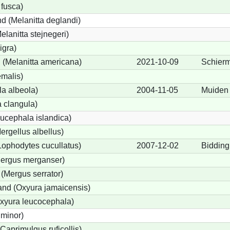
 fusca)
d (Melanitta deglandi)
elanitta stejnegeri)
igra)
(Melanitta americana)
2021-10-09
Schier
emalis)
a albeola)
2004-11-05
Muiden
 clangula)
ucephala islandica)
Mergellus albellus)
Lophodytes cucullatus)
2007-12-02
Bidding
Mergus merganser)
 (Mergus serrator)
nd (Oxyura jamaicensis)
xyura leucocephala)
 minor)
Caprimulgus ruficollis)