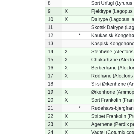
8
Sort Urfugl (Lyrurus
9
X
Fjeldrype (Lagopus
10
X
Dalrype (Lagopus l
11
Skotsk Dalrype (Lag
12
*
Kaukasisk Kongehøn
13
Kaspisk Kongehøne 
14
X
Stenhøne (Alectoris
15
X
Chukarhøne (Alector
16
X
Berberhøne (Alector
17
X
Rødhøne (Alectoris 
18
Si-si Ørkenhøne (Am
19
X
Ørkenhøne (Ammope
20
X
Sort Frankolin (Fran
21
*
Rødehavs-bjergfranko
22
X
Stribet Frankolin (Pt
23
X
Agerhøne (Perdix pe
24
X
Vagtel (Coturnix cot