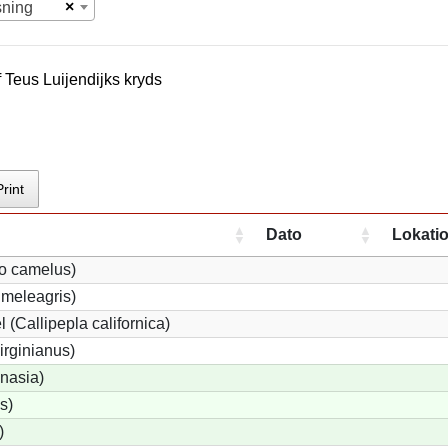
×
sning
f
Teus Luijendijk
s kryds
Print
Dato
Lokati
io camelus)
meleagris)
 (Callipepla californica)
irginianus)
onasia)
s)
)