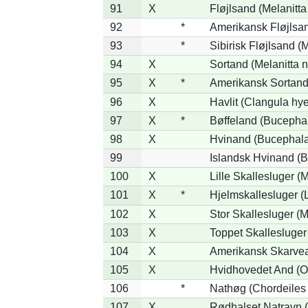
91
X
Fløjlsand (Melanitta
92
*
Amerikansk Fløjlsan
93
*
Sibirisk Fløjlsand (M
94
X
Sortand (Melanitta n
95
X
*
Amerikansk Sortand 
96
X
Havlit (Clangula hy
97
X
*
Bøffeland (Bucephal
98
X
Hvinand (Bucephala
99
Islandsk Hvinand (B
100
X
Lille Skallesluger (
101
X
*
Hjelmskallesluger (
102
X
Stor Skallesluger (
103
X
Toppet Skallesluger
104
X
Amerikansk Skarvea
105
X
Hvidhovedet And (O
106
*
Nathøg (Chordeiles
107
X
Rødhalset Natravn (