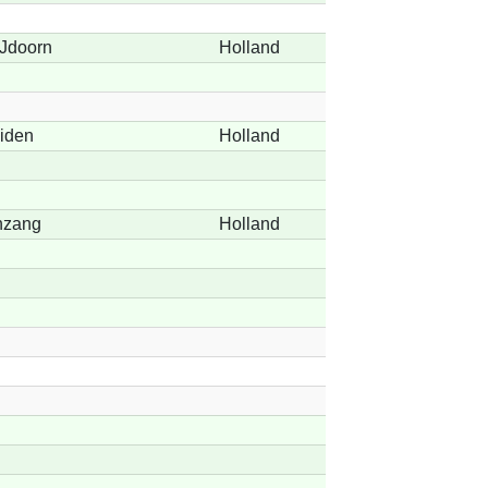
IJdoorn
Holland
iden
Holland
nzang
Holland