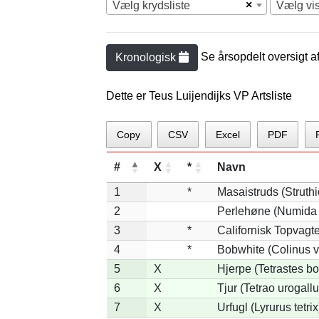
×
Vælg krydsliste
Vælg vi
Se årsopdelt oversigt a
Kronologisk
Dette er Teus Luijendijks VP Artsliste
Copy
CSV
Excel
PDF
#
X
*
Navn
1
*
Masaistruds (Struth
2
Perlehøne (Numida 
3
*
Californisk Topvagtel
4
*
Bobwhite (Colinus v
5
X
Hjerpe (Tetrastes b
6
X
Tjur (Tetrao urogallu
7
X
Urfugl (Lyrurus tetrix