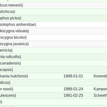
cus reevesii)
olchicus)
phus pictus)
solophus amherstiae)
rocygna viduata)
ocygna bicolor)
ocygna javanica)
ernicla)
a ruficollis)
canadensis)
ucopsis)
anta hutchinsii)
1998-01-01
Korendi
dicus)
 rossii)
1988-01-24
Kamper
ulescens)
1981-02-25
Scheel
r)