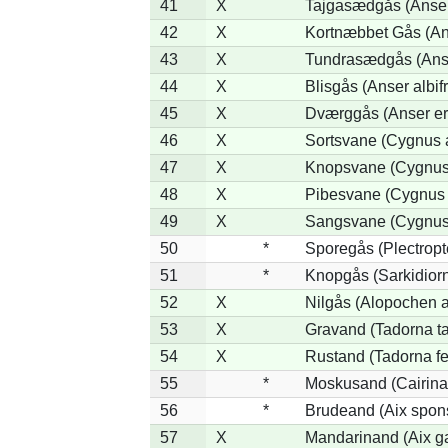
41
X
Tajgasædgås (Anser 
42
X
Kortnæbbet Gås (An
43
X
Tundrasædgås (Anser
44
X
Blisgås (Anser albif
45
X
Dværggås (Anser er
46
X
Sortsvane (Cygnus a
47
X
Knopsvane (Cygnus 
48
X
Pibesvane (Cygnus
49
X
Sangsvane (Cygnus
50
*
Sporegås (Plectrop
51
*
Knopgås (Sarkidiorn
52
X
Nilgås (Alopochen a
53
X
Gravand (Tadorna t
54
X
Rustand (Tadorna fe
55
*
Moskusand (Cairina
56
*
Brudeand (Aix spon
57
X
Mandarinand (Aix ga