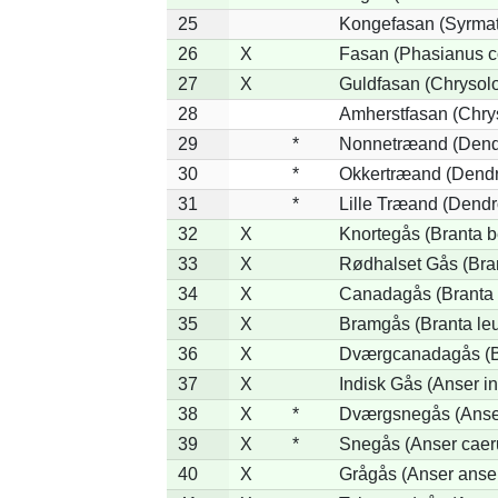
25
Kongefasan (Syrmati
26
X
Fasan (Phasianus c
27
X
Guldfasan (Chrysolo
28
Amherstfasan (Chry
29
*
Nonnetræand (Dend
30
*
Okkertræand (Dendr
31
*
Lille Træand (Dendr
32
X
Knortegås (Branta b
33
X
Rødhalset Gås (Brant
34
X
Canadagås (Branta 
35
X
Bramgås (Branta le
36
X
Dværgcanadagås (Br
37
X
Indisk Gås (Anser in
38
X
*
Dværgsnegås (Anser
39
X
*
Snegås (Anser caer
40
X
Grågås (Anser anse