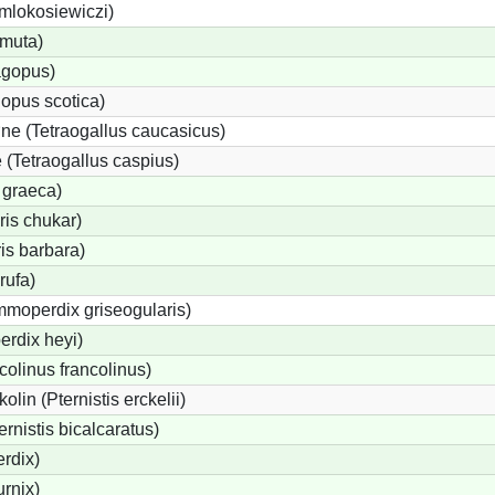
 mlokosiewiczi)
 muta)
agopus)
opus scotica)
e (Tetraogallus caucasicus)
(Tetraogallus caspius)
 graeca)
is chukar)
is barbara)
rufa)
moperdix griseogularis)
rdix heyi)
colinus francolinus)
lin (Pternistis erckelii)
ernistis bicalcaratus)
rdix)
urnix)