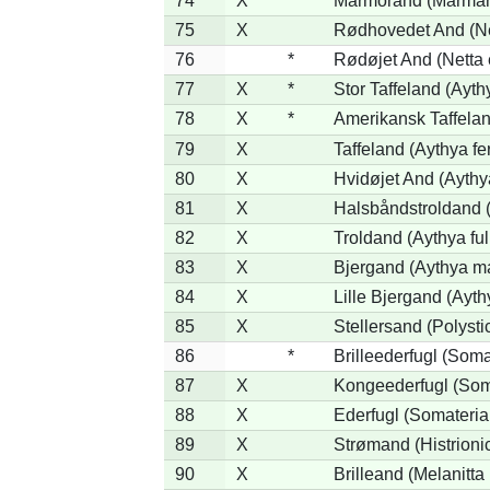
74
X
Marmorand (Marmaron
75
X
Rødhovedet And (Net
76
*
Rødøjet And (Netta 
77
X
*
Stor Taffeland (Aythy
78
X
*
Amerikansk Taffela
79
X
Taffeland (Aythya fe
80
X
Hvidøjet And (Aythy
81
X
Halsbåndstroldand (
82
X
Troldand (Aythya ful
83
X
Bjergand (Aythya ma
84
X
Lille Bjergand (Aythy
85
X
Stellersand (Polystict
86
*
Brilleederfugl (Somat
87
X
Kongeederfugl (Soma
88
X
Ederfugl (Somateria
89
X
Strømand (Histrionic
90
X
Brilleand (Melanitta 