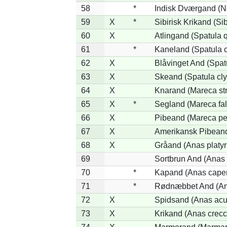
58
*
Indisk Dværgand (N
59
X
*
Sibirisk Krikand (Si
60
X
Atlingand (Spatula 
61
*
Kaneland (Spatula 
62
X
Blåvinget And (Spat
63
X
Skeand (Spatula cly
64
X
Knarand (Mareca st
65
X
*
Segland (Mareca fal
66
X
Pibeand (Mareca pe
67
X
Amerikansk Pibeand
68
X
Gråand (Anas platy
69
Sortbrun And (Anas 
70
*
Kapand (Anas capen
71
*
Rødnæbbet And (Ana
72
X
Spidsand (Anas acu
73
X
Krikand (Anas crecc