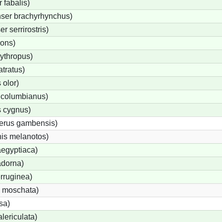
fabalis)
ser brachyrhynchus)
 serrirostris)
rons)
ythropus)
tratus)
olor)
 columbianus)
 cygnus)
terus gambensis)
is melanotos)
egyptiaca)
adorna)
rruginea)
 moschata)
sa)
lericulata)