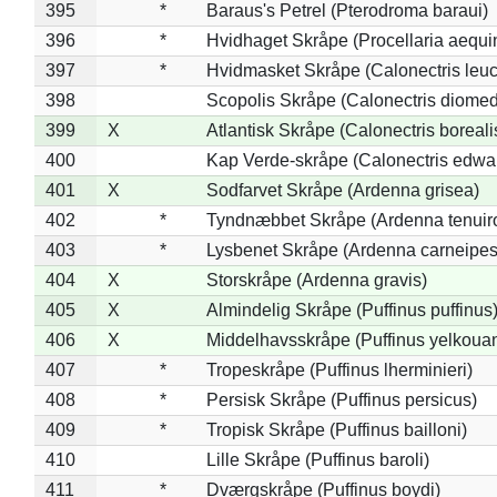
395
*
Baraus's Petrel (Pterodroma baraui)
396
*
Hvidhaget Skråpe (Procellaria aequin
397
*
Hvidmasket Skråpe (Calonectris leu
398
Scopolis Skråpe (Calonectris diome
399
X
Atlantisk Skråpe (Calonectris boreali
400
Kap Verde-skråpe (Calonectris edwar
401
X
Sodfarvet Skråpe (Ardenna grisea)
402
*
Tyndnæbbet Skråpe (Ardenna tenuiro
403
*
Lysbenet Skråpe (Ardenna carneipes
404
X
Storskråpe (Ardenna gravis)
405
X
Almindelig Skråpe (Puffinus puffinus
406
X
Middelhavsskråpe (Puffinus yelkoua
407
*
Tropeskråpe (Puffinus lherminieri)
408
*
Persisk Skråpe (Puffinus persicus)
409
*
Tropisk Skråpe (Puffinus bailloni)
410
Lille Skråpe (Puffinus baroli)
411
*
Dværgskråpe (Puffinus boydi)