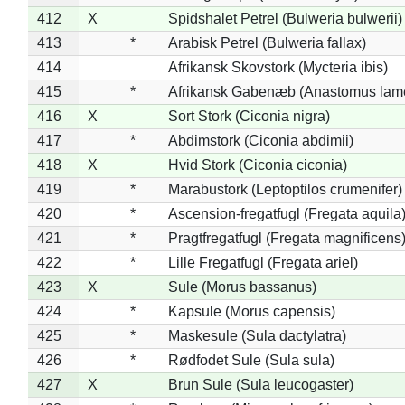
412
X
Spidshalet Petrel (Bulweria bulwerii)
413
*
Arabisk Petrel (Bulweria fallax)
414
Afrikansk Skovstork (Mycteria ibis)
415
*
Afrikansk Gabenæb (Anastomus lame
416
X
Sort Stork (Ciconia nigra)
417
*
Abdimstork (Ciconia abdimii)
418
X
Hvid Stork (Ciconia ciconia)
419
*
Marabustork (Leptoptilos crumenifer)
420
*
Ascension-fregatfugl (Fregata aquila
421
*
Pragtfregatfugl (Fregata magnificens
422
*
Lille Fregatfugl (Fregata ariel)
423
X
Sule (Morus bassanus)
424
*
Kapsule (Morus capensis)
425
*
Maskesule (Sula dactylatra)
426
*
Rødfodet Sule (Sula sula)
427
X
Brun Sule (Sula leucogaster)