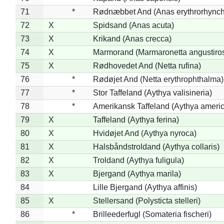
71
*
Rødnæbbet And (Anas erythrorhynch
72
X
Spidsand (Anas acuta)
73
X
Krikand (Anas crecca)
74
X
Marmorand (Marmaronetta angustirost
75
X
Rødhovedet And (Netta rufina)
76
*
Rødøjet And (Netta erythrophthalma)
77
*
Stor Taffeland (Aythya valisineria)
78
*
Amerikansk Taffeland (Aythya ameri
79
X
Taffeland (Aythya ferina)
80
X
Hvidøjet And (Aythya nyroca)
81
X
Halsbåndstroldand (Aythya collaris)
82
X
Troldand (Aythya fuligula)
83
X
Bjergand (Aythya marila)
84
Lille Bjergand (Aythya affinis)
85
X
Stellersand (Polysticta stelleri)
86
*
Brilleederfugl (Somateria fischeri)