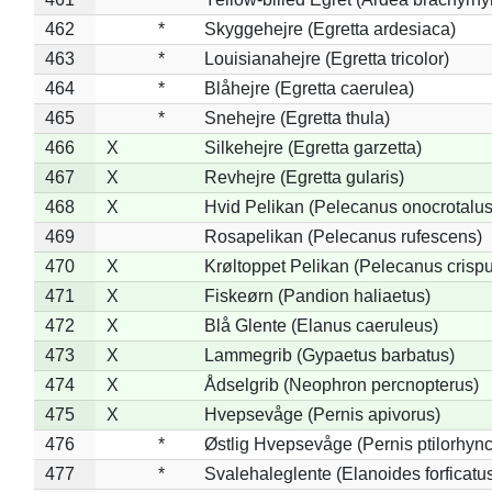
462
*
Skyggehejre (Egretta ardesiaca)
463
*
Louisianahejre (Egretta tricolor)
464
*
Blåhejre (Egretta caerulea)
465
*
Snehejre (Egretta thula)
466
X
Silkehejre (Egretta garzetta)
467
X
Revhejre (Egretta gularis)
468
X
Hvid Pelikan (Pelecanus onocrotalus
469
Rosapelikan (Pelecanus rufescens)
470
X
Krøltoppet Pelikan (Pelecanus crisp
471
X
Fiskeørn (Pandion haliaetus)
472
X
Blå Glente (Elanus caeruleus)
473
X
Lammegrib (Gypaetus barbatus)
474
X
Ådselgrib (Neophron percnopterus)
475
X
Hvepsevåge (Pernis apivorus)
476
*
Østlig Hvepsevåge (Pernis ptilorhyn
477
*
Svalehaleglente (Elanoides forficatu