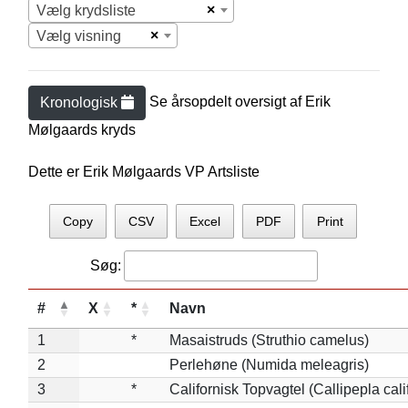
×
Vælg krydsliste
×
Vælg visning
Se årsopdelt oversigt af
Erik
Kronologisk
Mølgaard
s kryds
Dette er Erik Mølgaards VP Artsliste
Copy
CSV
Excel
PDF
Print
Søg:
#
X
*
Navn
1
*
Masaistruds (Struthio camelus)
2
Perlehøne (Numida meleagris)
3
*
Californisk Topvagtel (Callipepla cali