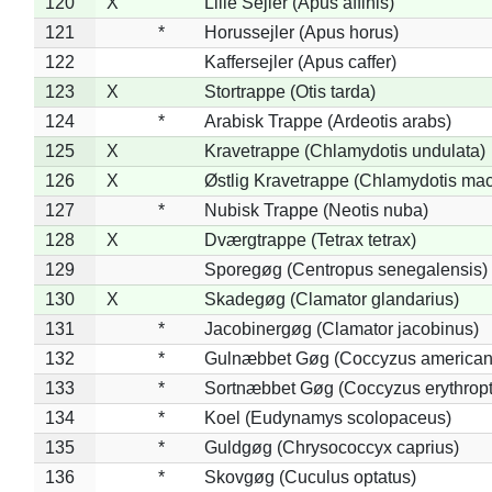
120
X
Lille Sejler (Apus affinis)
121
*
Horussejler (Apus horus)
122
Kaffersejler (Apus caffer)
123
X
Stortrappe (Otis tarda)
124
*
Arabisk Trappe (Ardeotis arabs)
125
X
Kravetrappe (Chlamydotis undulata)
126
X
Østlig Kravetrappe (Chlamydotis mac
127
*
Nubisk Trappe (Neotis nuba)
128
X
Dværgtrappe (Tetrax tetrax)
129
Sporegøg (Centropus senegalensis)
130
X
Skadegøg (Clamator glandarius)
131
*
Jacobinergøg (Clamator jacobinus)
132
*
Gulnæbbet Gøg (Coccyzus american
133
*
Sortnæbbet Gøg (Coccyzus erythrop
134
*
Koel (Eudynamys scolopaceus)
135
*
Guldgøg (Chrysococcyx caprius)
136
*
Skovgøg (Cuculus optatus)