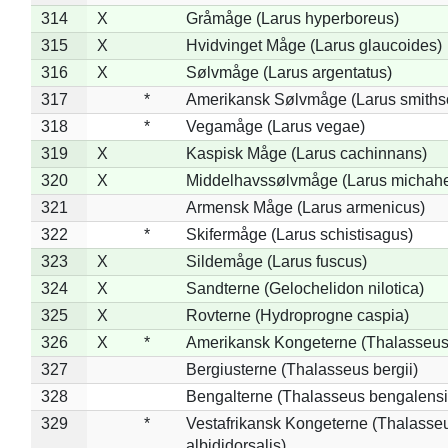
314
X
Gråmåge (Larus hyperboreus)
315
X
Hvidvinget Måge (Larus glaucoides)
316
X
Sølvmåge (Larus argentatus)
317
*
Amerikansk Sølvmåge (Larus smiths
318
*
Vegamåge (Larus vegae)
319
X
Kaspisk Måge (Larus cachinnans)
320
X
Middelhavssølvmåge (Larus michahel
321
Armensk Måge (Larus armenicus)
322
*
Skifermåge (Larus schistisagus)
323
X
Sildemåge (Larus fuscus)
324
X
Sandterne (Gelochelidon nilotica)
325
X
Rovterne (Hydroprogne caspia)
326
X
*
Amerikansk Kongeterne (Thalasseu
327
Bergiusterne (Thalasseus bergii)
328
Bengalterne (Thalasseus bengalensi
329
*
Vestafrikansk Kongeterne (Thalasse
albididorsalis)