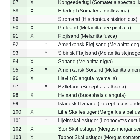
87
X
Kongeederfugl (Somateria spectabili
88
X
Ederfugl (Somateria mollissima)
89
Strømand (Histrionicus histrionicus)
90
X
Brilleand (Melanitta perspicillata)
91
X
Fløjlsand (Melanitta fusca)
92
*
Amerikansk Fløjlsand (Melanitta deg
93
*
Sibirisk Fløjlsand (Melanitta stejnege
94
X
Sortand (Melanitta nigra)
95
X
*
Amerikansk Sortand (Melanitta amer
96
X
Havlit (Clangula hyemalis)
97
*
Bøffeland (Bucephala albeola)
98
X
Hvinand (Bucephala clangula)
99
Islandsk Hvinand (Bucephala islandi
100
X
Lille Skallesluger (Mergellus albellus
101
*
Hjelmskallesluger (Lophodytes cucul
102
X
Stor Skallesluger (Mergus merganser
103
X
Toppet Skallesluger (Mergus serrator