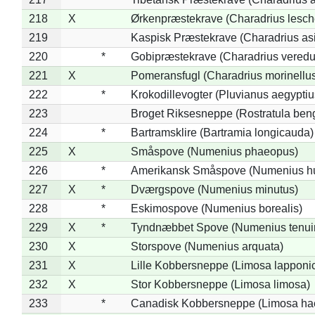
218
X
Ørkenpræstekrave (Charadrius lesche
219
Kaspisk Præstekrave (Charadrius asi
220
*
Gobipræstekrave (Charadrius veredu
221
X
Pomeransfugl (Charadrius morinellu
222
*
Krokodillevogter (Pluvianus aegyptiu
223
Broget Riksesneppe (Rostratula ben
224
*
Bartramsklire (Bartramia longicauda)
225
X
Småspove (Numenius phaeopus)
226
*
Amerikansk Småspove (Numenius h
227
X
*
Dværgspove (Numenius minutus)
228
*
Eskimospove (Numenius borealis)
229
X
*
Tyndnæbbet Spove (Numenius tenuiro
230
X
Storspove (Numenius arquata)
231
X
Lille Kobbersneppe (Limosa lapponi
232
X
Stor Kobbersneppe (Limosa limosa)
233
*
Canadisk Kobbersneppe (Limosa ha