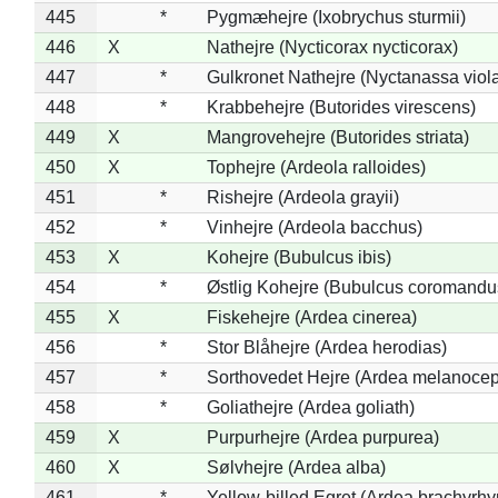
445
*
Pygmæhejre (Ixobrychus sturmii)
446
X
Nathejre (Nycticorax nycticorax)
447
*
Gulkronet Nathejre (Nyctanassa viol
448
*
Krabbehejre (Butorides virescens)
449
X
Mangrovehejre (Butorides striata)
450
X
Tophejre (Ardeola ralloides)
451
*
Rishejre (Ardeola grayii)
452
*
Vinhejre (Ardeola bacchus)
453
X
Kohejre (Bubulcus ibis)
454
*
Østlig Kohejre (Bubulcus coromandu
455
X
Fiskehejre (Ardea cinerea)
456
*
Stor Blåhejre (Ardea herodias)
457
*
Sorthovedet Hejre (Ardea melanocep
458
*
Goliathejre (Ardea goliath)
459
X
Purpurhejre (Ardea purpurea)
460
X
Sølvhejre (Ardea alba)
461
*
Yellow-billed Egret (Ardea brachyrh