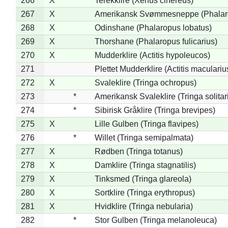
266
X
Terekklire (Xenus cinereus)
267
X
Amerikansk Svømmesneppe (Phalarop
268
X
Odinshane (Phalaropus lobatus)
269
X
Thorshane (Phalaropus fulicarius)
270
X
Mudderklire (Actitis hypoleucos)
271
Plettet Mudderklire (Actitis maculariu
272
X
Svaleklire (Tringa ochropus)
273
*
Amerikansk Svaleklire (Tringa solitar
274
*
Sibirisk Gråklire (Tringa brevipes)
275
X
Lille Gulben (Tringa flavipes)
276
*
Willet (Tringa semipalmata)
277
X
Rødben (Tringa totanus)
278
X
Damklire (Tringa stagnatilis)
279
X
Tinksmed (Tringa glareola)
280
X
Sortklire (Tringa erythropus)
281
X
Hvidklire (Tringa nebularia)
282
*
Stor Gulben (Tringa melanoleuca)