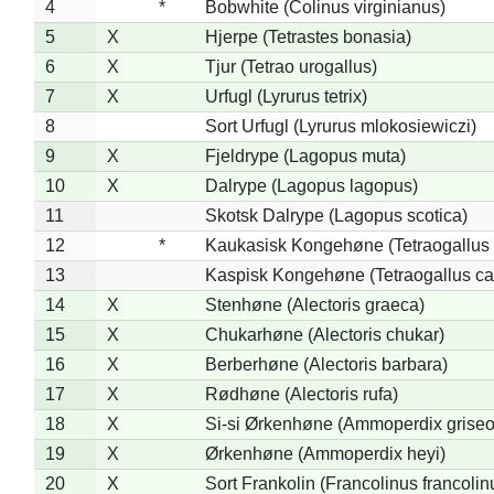
4
*
Bobwhite (Colinus virginianus)
5
X
Hjerpe (Tetrastes bonasia)
6
X
Tjur (Tetrao urogallus)
7
X
Urfugl (Lyrurus tetrix)
8
Sort Urfugl (Lyrurus mlokosiewiczi)
9
X
Fjeldrype (Lagopus muta)
10
X
Dalrype (Lagopus lagopus)
11
Skotsk Dalrype (Lagopus scotica)
12
*
Kaukasisk Kongehøne (Tetraogallus 
13
Kaspisk Kongehøne (Tetraogallus ca
14
X
Stenhøne (Alectoris graeca)
15
X
Chukarhøne (Alectoris chukar)
16
X
Berberhøne (Alectoris barbara)
17
X
Rødhøne (Alectoris rufa)
18
X
Si-si Ørkenhøne (Ammoperdix griseo
19
X
Ørkenhøne (Ammoperdix heyi)
20
X
Sort Frankolin (Francolinus francolin