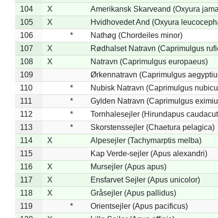
104
X
Amerikansk Skarveand (Oxyura jama
105
X
Hvidhovedet And (Oxyura leucoceph
106
*
Nathøg (Chordeiles minor)
107
X
Rødhalset Natravn (Caprimulgus rufic
108
X
Natravn (Caprimulgus europaeus)
109
Ørkennatravn (Caprimulgus aegyptiu
110
*
Nubisk Natravn (Caprimulgus nubicu
111
*
Gylden Natravn (Caprimulgus eximiu
112
*
Tornhalesejler (Hirundapus caudacut
113
*
Skorstenssejler (Chaetura pelagica)
114
X
Alpesejler (Tachymarptis melba)
115
Kap Verde-sejler (Apus alexandri)
116
X
Mursejler (Apus apus)
117
X
Ensfarvet Sejler (Apus unicolor)
118
X
Gråsejler (Apus pallidus)
119
*
Orientsejler (Apus pacificus)