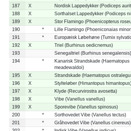
187
X
Nordisk Lappedykker (Podiceps aurit
188
X
Sorthalset Lappedykker (Podiceps nig
189
X
Stor Flamingo (Phoenicopterus rose
190
*
Lille Flamingo (Phoeniconaias minor
191
*
Europæisk Løbehøne (Turnix sylvati
192
X
Triel (Burhinus oedicnemus)
193
Senegaltriel (Burhinus senegalensis
194
*
Kanarisk Strandskade (Haematopus
meadewaldoi)
195
X
Strandskade (Haematopus ostralegu
196
X
Stylteløber (Himantopus himantopus
197
X
Klyde (Recurvirostra avosetta)
198
X
Vibe (Vanellus vanellus)
199
X
Sporevibe (Vanellus spinosus)
200
*
Sorthovedet Vibe (Vanellus tectus)
201
*
Gråhovedet Vibe (Vanellus cinereus)
202
*
Indisk Vibe (Vanellus indicus)