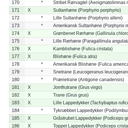
170
*
Stribet Rørvagtel (Aenigmatolimnas 
171
X
Sultanhøne (Porphyrio porphyrio)
172
*
Lille Sultanhøne (Porphyrio alleni)
173
*
Amerikansk Sultanhøne (Porphyrio m
174
X
Grønbenet Rørhøne (Gallinula chlor
175
*
Lille Rørhøne (Paragallinula angulat
176
X
Kamblishøne (Fulica cristata)
177
X
Blishøne (Fulica atra)
178
*
Amerikansk Blishøne (Fulica americ
179
*
Snetrane (Leucogeranus leucogeran
180
*
Prærietrane (Antigone canadensis)
181
X
Jomfrutrane (Grus virgo)
182
X
Trane (Grus grus)
183
X
Lille Lappedykker (Tachybaptus rufico
184
*
Tyknæbbet Lappedykker (Podilymbu
185
X
Gråstrubet Lappedykker (Podiceps g
186
X
Toppet Lappedykker (Podiceps crista