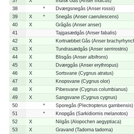
37
X
Indisk Gås (Anser indicus)
38
*
Dværgsnegås (Anser rossii)
39
X
*
Snegås (Anser caerulescens)
40
X
Grågås (Anser anser)
41
Tajgasædgås (Anser fabalis)
42
X
Kortnæbbet Gås (Anser brachyrhync
43
X
Tundrasædgås (Anser serrirostris)
44
X
Blisgås (Anser albifrons)
45
X
Dværggås (Anser erythropus)
46
X
Sortsvane (Cygnus atratus)
47
X
Knopsvane (Cygnus olor)
48
X
Pibesvane (Cygnus columbianus)
49
X
Sangsvane (Cygnus cygnus)
50
*
Sporegås (Plectropterus gambensis)
51
*
Knopgås (Sarkidiornis melanotos)
52
X
Nilgås (Alopochen aegyptiaca)
53
X
Gravand (Tadorna tadorna)