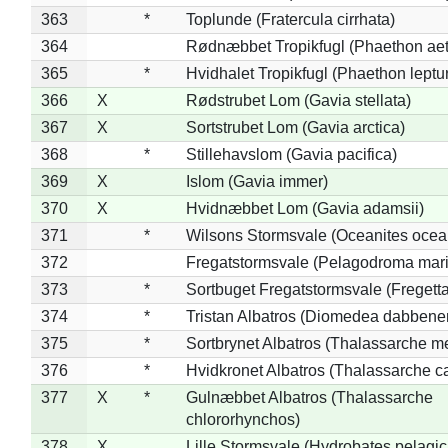
363
*
Toplunde (Fratercula cirrhata)
364
Rødnæbbet Tropikfugl (Phaethon ae
365
*
Hvidhalet Tropikfugl (Phaethon leptu
366
X
Rødstrubet Lom (Gavia stellata)
367
X
Sortstrubet Lom (Gavia arctica)
368
*
Stillehavslom (Gavia pacifica)
369
X
Islom (Gavia immer)
370
X
Hvidnæbbet Lom (Gavia adamsii)
371
*
Wilsons Stormsvale (Oceanites ocea
372
Fregatstormsvale (Pelagodroma mar
373
*
Sortbuget Fregatstormsvale (Fregetta
374
*
Tristan Albatros (Diomedea dabbene
375
*
Sortbrynet Albatros (Thalassarche m
376
*
Hvidkronet Albatros (Thalassarche c
377
X
*
Gulnæbbet Albatros (Thalassarche
chlororhynchos)
378
X
Lille Stormsvale (Hydrobates pelagic