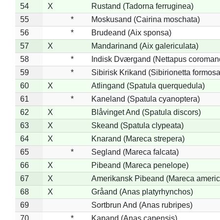
54
X
Rustand (Tadorna ferruginea)
55
*
Moskusand (Cairina moschata)
56
*
Brudeand (Aix sponsa)
57
X
Mandarinand (Aix galericulata)
58
*
Indisk Dværgand (Nettapus coroman
59
*
Sibirisk Krikand (Sibirionetta formosa
60
X
Atlingand (Spatula querquedula)
61
*
Kaneland (Spatula cyanoptera)
62
X
Blåvinget And (Spatula discors)
63
X
Skeand (Spatula clypeata)
64
X
Knarand (Mareca strepera)
65
*
Segland (Mareca falcata)
66
X
Pibeand (Mareca penelope)
67
X
Amerikansk Pibeand (Mareca americ
68
X
Gråand (Anas platyrhynchos)
69
Sortbrun And (Anas rubripes)
70
*
Kapand (Anas capensis)