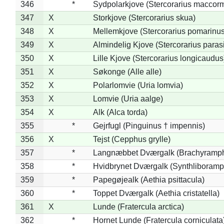
346
*
Sydpolarkjove (Stercorarius maccorm
347
X
Storkjove (Stercorarius skua)
348
X
Mellemkjove (Stercorarius pomarinus
349
X
Almindelig Kjove (Stercorarius parasi
350
X
Lille Kjove (Stercorarius longicaudus
351
X
Søkonge (Alle alle)
352
X
Polarlomvie (Uria lomvia)
353
X
Lomvie (Uria aalge)
354
X
Alk (Alca torda)
355
*
Gejrfugl (Pinguinus † impennis)
356
X
Tejst (Cepphus grylle)
357
*
Langnæbbet Dværgalk (Brachyramph
358
*
Hvidbrynet Dværgalk (Synthliboramp
359
*
Papegøjealk (Aethia psittacula)
360
*
Toppet Dværgalk (Aethia cristatella)
361
X
Lunde (Fratercula arctica)
362
*
Hornet Lunde (Fratercula corniculata