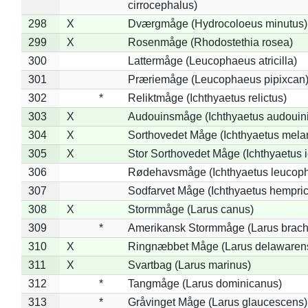
cirrocephalus)
298
X
Dværgmåge (Hydrocoloeus minutus)
299
X
Rosenmåge (Rhodostethia rosea)
300
Lattermåge (Leucophaeus atricilla)
301
Præriemåge (Leucophaeus pipixcan
302
*
Reliktmåge (Ichthyaetus relictus)
303
X
Audouinsmåge (Ichthyaetus audouini
304
X
Sorthovedet Måge (Ichthyaetus mela
305
X
Stor Sorthovedet Måge (Ichthyaetus 
306
Rødehavsmåge (Ichthyaetus leucop
307
Sodfarvet Måge (Ichthyaetus hempric
308
X
Stormmåge (Larus canus)
309
*
Amerikansk Stormmåge (Larus brach
310
X
Ringnæbbet Måge (Larus delawarens
311
X
Svartbag (Larus marinus)
312
*
Tangmåge (Larus dominicanus)
313
*
Gråvinget Måge (Larus glaucescens)