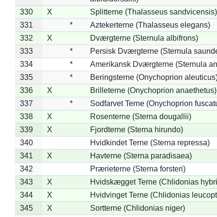
330
X
Splitterne (Thalasseus sandvicensis)
331
*
Aztekerterne (Thalasseus elegans)
332
X
Dværgterne (Sternula albifrons)
333
*
Persisk Dværgterne (Sternula saunde
334
*
Amerikansk Dværgterne (Sternula ant
335
*
Beringsterne (Onychoprion aleuticus
336
X
Brilleterne (Onychoprion anaethetus)
337
*
Sodfarvet Terne (Onychoprion fuscat
338
X
Rosenterne (Sterna dougallii)
339
X
Fjordterne (Sterna hirundo)
340
Hvidkindet Terne (Sterna repressa)
341
X
Havterne (Sterna paradisaea)
342
Prærieterne (Sterna forsteri)
343
X
Hvidskægget Terne (Chlidonias hybr
344
X
Hvidvinget Terne (Chlidonias leucopt
345
X
Sortterne (Chlidonias niger)