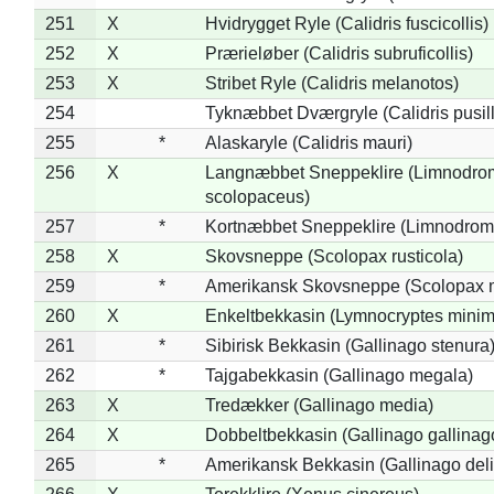
251
X
Hvidrygget Ryle (Calidris fuscicollis)
252
X
Prærieløber (Calidris subruficollis)
253
X
Stribet Ryle (Calidris melanotos)
254
Tyknæbbet Dværgryle (Calidris pusil
255
*
Alaskaryle (Calidris mauri)
256
X
Langnæbbet Sneppeklire (Limnodro
scolopaceus)
257
*
Kortnæbbet Sneppeklire (Limnodrom
258
X
Skovsneppe (Scolopax rusticola)
259
*
Amerikansk Skovsneppe (Scolopax m
260
X
Enkeltbekkasin (Lymnocryptes minim
261
*
Sibirisk Bekkasin (Gallinago stenura
262
*
Tajgabekkasin (Gallinago megala)
263
X
Tredækker (Gallinago media)
264
X
Dobbeltbekkasin (Gallinago gallinag
265
*
Amerikansk Bekkasin (Gallinago deli