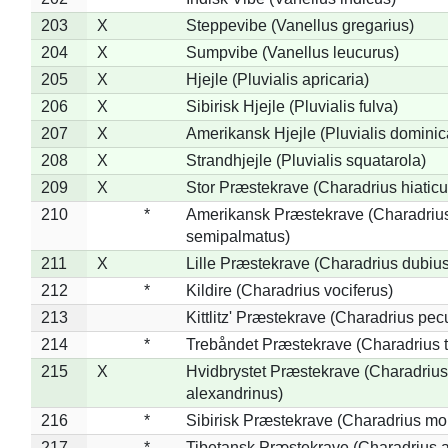
203
X
Steppevibe (Vanellus gregarius)
204
X
Sumpvibe (Vanellus leucurus)
205
X
Hjejle (Pluvialis apricaria)
206
X
Sibirisk Hjejle (Pluvialis fulva)
207
X
Amerikansk Hjejle (Pluvialis dominic
208
X
Strandhjejle (Pluvialis squatarola)
209
X
Stor Præstekrave (Charadrius hiaticu
210
*
Amerikansk Præstekrave (Charadriu
semipalmatus)
211
X
Lille Præstekrave (Charadrius dubius
212
*
Kildire (Charadrius vociferus)
213
Kittlitz' Præstekrave (Charadrius pec
214
*
Trebåndet Præstekrave (Charadrius tr
215
X
Hvidbrystet Præstekrave (Charadrius
alexandrinus)
216
*
Sibirisk Præstekrave (Charadrius mo
217
*
Tibetansk Præstekrave (Charadrius at