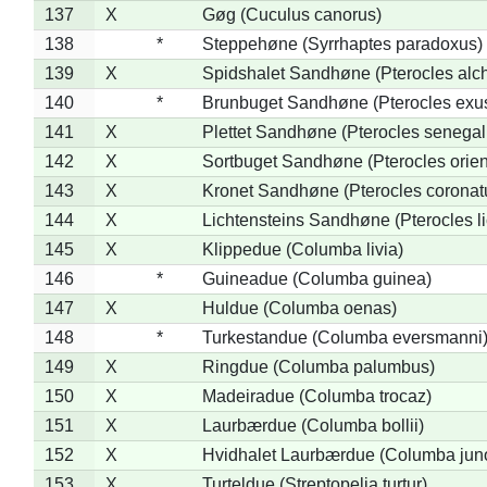
137
X
Gøg (Cuculus canorus)
138
*
Steppehøne (Syrrhaptes paradoxus)
139
X
Spidshalet Sandhøne (Pterocles alch
140
*
Brunbuget Sandhøne (Pterocles exus
141
X
Plettet Sandhøne (Pterocles senegal
142
X
Sortbuget Sandhøne (Pterocles orient
143
X
Kronet Sandhøne (Pterocles coronat
144
X
Lichtensteins Sandhøne (Pterocles lic
145
X
Klippedue (Columba livia)
146
*
Guineadue (Columba guinea)
147
X
Huldue (Columba oenas)
148
*
Turkestandue (Columba eversmanni
149
X
Ringdue (Columba palumbus)
150
X
Madeiradue (Columba trocaz)
151
X
Laurbærdue (Columba bollii)
152
X
Hvidhalet Laurbærdue (Columba jun
153
X
Turteldue (Streptopelia turtur)