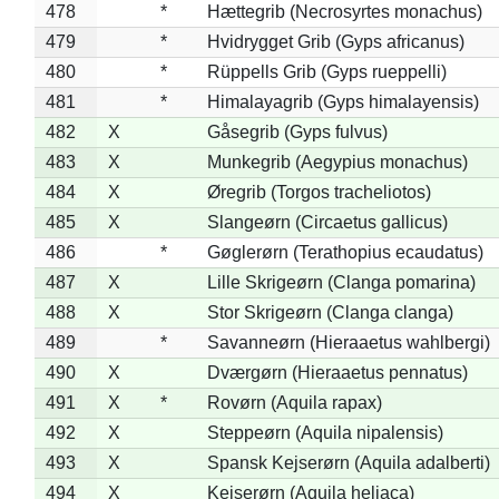
478
*
Hættegrib (Necrosyrtes monachus)
479
*
Hvidrygget Grib (Gyps africanus)
480
*
Rüppells Grib (Gyps rueppelli)
481
*
Himalayagrib (Gyps himalayensis)
482
X
Gåsegrib (Gyps fulvus)
483
X
Munkegrib (Aegypius monachus)
484
X
Øregrib (Torgos tracheliotos)
485
X
Slangeørn (Circaetus gallicus)
486
*
Gøglerørn (Terathopius ecaudatus)
487
X
Lille Skrigeørn (Clanga pomarina)
488
X
Stor Skrigeørn (Clanga clanga)
489
*
Savanneørn (Hieraaetus wahlbergi)
490
X
Dværgørn (Hieraaetus pennatus)
491
X
*
Rovørn (Aquila rapax)
492
X
Steppeørn (Aquila nipalensis)
493
X
Spansk Kejserørn (Aquila adalberti)
494
X
Kejserørn (Aquila heliaca)