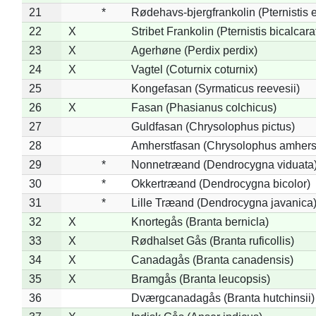
21
*
Rødehavs-bjergfrankolin (Pternistis e
22
X
Stribet Frankolin (Pternistis bicalcara
23
X
Agerhøne (Perdix perdix)
24
X
Vagtel (Coturnix coturnix)
25
Kongefasan (Syrmaticus reevesii)
26
X
Fasan (Phasianus colchicus)
27
Guldfasan (Chrysolophus pictus)
28
Amherstfasan (Chrysolophus amhers
29
*
Nonnetræand (Dendrocygna viduata
30
*
Okkertræand (Dendrocygna bicolor)
31
*
Lille Træand (Dendrocygna javanica
32
X
Knortegås (Branta bernicla)
33
X
Rødhalset Gås (Branta ruficollis)
34
X
Canadagås (Branta canadensis)
35
X
Bramgås (Branta leucopsis)
36
Dværgcanadagås (Branta hutchinsii)