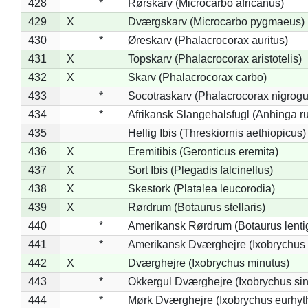
428
*
Rørskarv (Microcarbo africanus)
429
X
Dværgskarv (Microcarbo pygmaeus)
430
*
Øreskarv (Phalacrocorax auritus)
431
X
Topskarv (Phalacrocorax aristotelis)
432
X
Skarv (Phalacrocorax carbo)
433
*
Socotraskarv (Phalacrocorax nigrogul
434
*
Afrikansk Slangehalsfugl (Anhinga ru
435
Hellig Ibis (Threskiornis aethiopicus)
436
X
Eremitibis (Geronticus eremita)
437
X
Sort Ibis (Plegadis falcinellus)
438
X
Skestork (Platalea leucorodia)
439
X
Rørdrum (Botaurus stellaris)
440
*
Amerikansk Rørdrum (Botaurus lenti
441
*
Amerikansk Dværghejre (Ixobrychus e
442
X
Dværghejre (Ixobrychus minutus)
443
*
Okkergul Dværghejre (Ixobrychus sin
444
*
Mørk Dværghejre (Ixobrychus eurhy