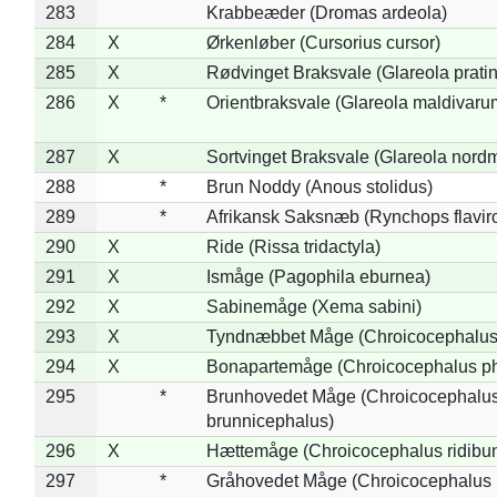
283
Krabbeæder (Dromas ardeola)
284
X
Ørkenløber (Cursorius cursor)
285
X
Rødvinget Braksvale (Glareola pratin
286
X
*
Orientbraksvale (Glareola maldivaru
287
X
Sortvinget Braksvale (Glareola nord
288
*
Brun Noddy (Anous stolidus)
289
*
Afrikansk Saksnæb (Rynchops flaviro
290
X
Ride (Rissa tridactyla)
291
X
Ismåge (Pagophila eburnea)
292
X
Sabinemåge (Xema sabini)
293
X
Tyndnæbbet Måge (Chroicocephalus
294
X
Bonapartemåge (Chroicocephalus ph
295
*
Brunhovedet Måge (Chroicocephalu
brunnicephalus)
296
X
Hættemåge (Chroicocephalus ridibu
297
*
Gråhovedet Måge (Chroicocephalus