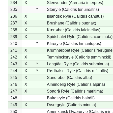
234
X
Stenvender (Arenaria interpres)
235
*
Storryle (Calidris tenuirostris)
236
X
Islandsk Ryle (Calidris canutus)
237
X
Brushane (Calidris pugnax)
238
X
Kærløber (Calidris falcinellus)
239
X
Spidshalet Ryle (Calidris acuminata)
240
*
Klireryle (Calidris himantopus)
241
X
Krumnæbbet Ryle (Calidris ferrugine
242
X
Temmincksryle (Calidris temminckii)
243
X
*
Langtået Ryle (Calidris subminuta)
244
X
*
Rødhalset Ryle (Calidris ruficollis)
245
X
Sandløber (Calidris alba)
246
X
Almindelig Ryle (Calidris alpina)
247
X
Sortgrå Ryle (Calidris maritima)
248
Bairdsryle (Calidris bairdii)
249
X
Dværgryle (Calidris minuta)
250
Amerikansk Dværgryle (Calidris minut