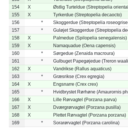
154
X
Østlig Turteldue (Streptopelia oriental
155
X
Tyrkerdue (Streptopelia decaocto)
156
*
Skoggerdue (Streptopelia roseogrise
157
*
Guløjet Skoggerdue (Streptopelia de
158
X
Palmedue (Spilopelia senegalensis)
159
X
Namaquadue (Oena capensis)
160
*
Sørgedue (Zenaida macroura)
161
*
Gulbuget Papegøjedue (Treron waali
162
X
Vandrikse (Rallus aquaticus)
163
*
Græsrikse (Crex egregia)
164
X
Engsnarre (Crex crex)
165
*
Hvidbrystet Rørhøne (Amaurornis ph
166
X
Lille Rørvagtel (Porzana parva)
167
X
Dværgrørvagtel (Porzana pusilla)
168
X
Plettet Rørvagtel (Porzana porzana)
169
*
Sorarørvagtel (Porzana carolina)