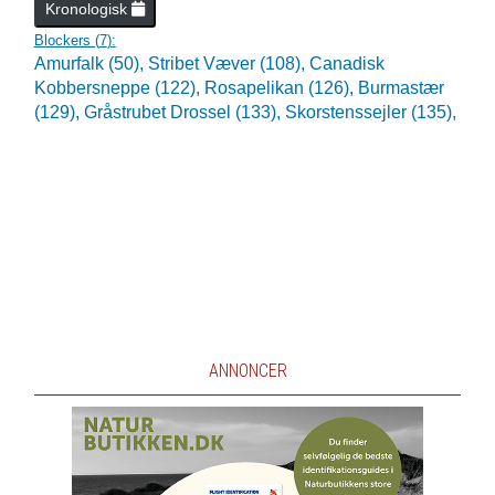
Kronologisk
Blockers (
7
):
Amurfalk (50),
Stribet Væver (108),
Canadisk
Kobbersneppe (122),
Rosapelikan (126),
Burmastær
(129),
Gråstrubet Drossel (133),
Skorstenssejler (135),
ANNONCER