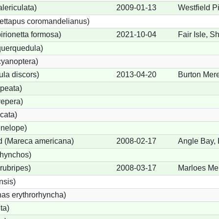
lericulata)
2009-01-13
Westfield P
ettapus coromandelianus)
birionetta formosa)
2021-10-04
Fair Isle, S
querquedula)
cyanoptera)
ula discors)
2013-04-20
Burton Mere
peata)
repera)
cata)
nelope)
 (Mareca americana)
2008-02-17
Angle Bay,
rhynchos)
rubripes)
2008-03-17
Marloes Me
sis)
s erythrorhyncha)
ta)