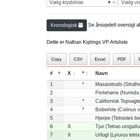
×
Vælg krydsliste
Vælg vi
Se årsopdelt oversigt a
Kronologisk
Dette er Nathan Kiplings VP Artsliste
Copy
CSV
Excel
PDF
#
X
*
Navn
1
*
Masaistruds (Struth
2
Perlehøne (Numida 
3
*
Californisk Topvagtel
4
*
Bobwhite (Colinus v
5
Hjerpe (Tetrastes b
6
X
Tjur (Tetrao urogallu
7
X
Urfugl (Lyrurus tetrix