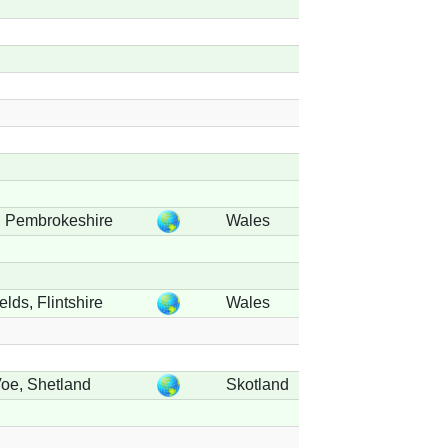
, Pembrokeshire
Wales
lds, Flintshire
Wales
oe, Shetland
Skotland