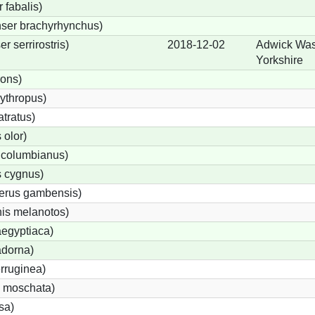
fabalis)
ser brachyrhynchus)
 serrirostris)
2018-12-02
Adwick Was
Yorkshire
rons)
ythropus)
tratus)
olor)
 columbianus)
 cygnus)
terus gambensis)
is melanotos)
egyptiaca)
adorna)
rruginea)
 moschata)
sa)