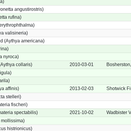
a)
etta angustirostris)
ta rufina)
erythrophthalma)
a valisineria)
nd (Aythya americana)
rina)
a nyroca)
Aythya collaris)
2010-03-01
Bosherston
igula)
rila)
a affinis)
2013-02-03
Shotwick Fie
a stelleri)
eria fischeri)
teria spectabilis)
2021-10-02
Wadbister V
 mollissima)
us histrionicus)