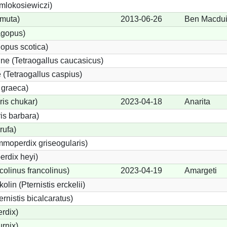
 mlokosiewiczi)
 muta)
2013-06-26
Ben Macdui,
agopus)
opus scotica)
e (Tetraogallus caucasicus)
(Tetraogallus caspius)
 graeca)
is chukar)
2023-04-18
Anarita
is barbara)
rufa)
moperdix griseogularis)
rdix heyi)
colinus francolinus)
2023-04-19
Amargeti
lin (Pternistis erckelii)
ernistis bicalcaratus)
rdix)
urnix)