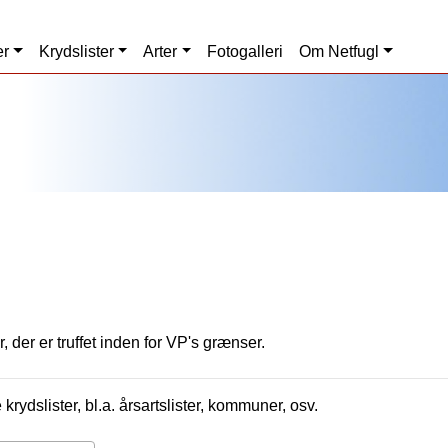
er
Krydslister
Arter
Fotogalleri
Om Netfugl
, der er truffet inden for VP's grænser.
krydslister, bl.a. årsartslister, kommuner, osv.