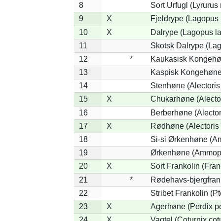
8
Sort Urfugl (Lyrurus
9
X
Fjeldrype (Lagopus
10
X
Dalrype (Lagopus l
11
Skotsk Dalrype (Lag
12
*
Kaukasisk Kongehøn
13
Kaspisk Kongehøne 
14
Stenhøne (Alectoris
15
X
Chukarhøne (Alector
16
Berberhøne (Alector
17
X
Rødhøne (Alectoris 
18
Si-si Ørkenhøne (Am
19
Ørkenhøne (Ammope
20
X
Sort Frankolin (Fran
21
*
Rødehavs-bjergfranko
22
Stribet Frankolin (Pt
23
X
Agerhøne (Perdix pe
24
X
Vagtel (Coturnix cot