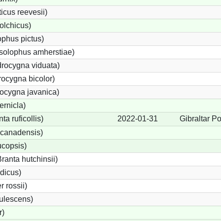
cus reevesii)
olchicus)
phus pictus)
solophus amherstiae)
rocygna viduata)
ocygna bicolor)
ocygna javanica)
ernicla)
a ruficollis)
2022-01-31
Gibraltar Po
canadensis)
ucopsis)
anta hutchinsii)
dicus)
 rossii)
ulescens)
r)