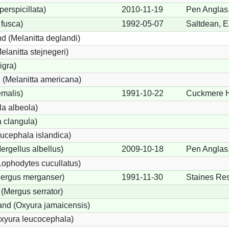
perspicillata)
2010-11-19
Pen Anglas
 fusca)
1992-05-07
Saltdean, E
d (Melanitta deglandi)
elanitta stejnegeri)
igra)
(Melanitta americana)
emalis)
1991-10-22
Cuckmere H
a albeola)
 clangula)
ucephala islandica)
Mergellus albellus)
2009-10-18
Pen Anglas
Lophodytes cucullatus)
Mergus merganser)
1991-11-30
Staines Res
 (Mergus serrator)
nd (Oxyura jamaicensis)
xyura leucocephala)