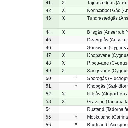
41
X
Tajgasædgås (Anser 
42
X
Kortnæbbet Gås (An
43
X
Tundrasædgås (Anser
44
X
Blisgås (Anser albif
45
Dværggås (Anser er
46
Sortsvane (Cygnus a
47
X
Knopsvane (Cygnus 
48
X
Pibesvane (Cygnus
49
X
Sangsvane (Cygnus
50
*
Sporegås (Plectrop
51
*
Knopgås (Sarkidiorn
52
X
Nilgås (Alopochen a
53
X
Gravand (Tadorna t
54
Rustand (Tadorna fe
55
*
Moskusand (Cairina
56
*
Brudeand (Aix spon