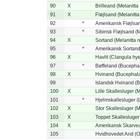
90
X
Brilleand (Melanitta 
91
X
Fløjlsand (Melanitta
92
*
Amerikansk Fløjlsan
93
*
Sibirisk Fløjlsand (M
94
X
Sortand (Melanitta n
95
*
Amerikansk Sortand 
96
X
Havlit (Clangula hy
97
*
Bøffeland (Bucephal
98
X
Hvinand (Bucephala
99
Islandsk Hvinand (B
100
X
Lille Skallesluger (
101
*
Hjelmskallesluger (
102
X
Stor Skallesluger (
103
X
Toppet Skallesluger
104
X
Amerikansk Skarvea
105
Hvidhovedet And (O