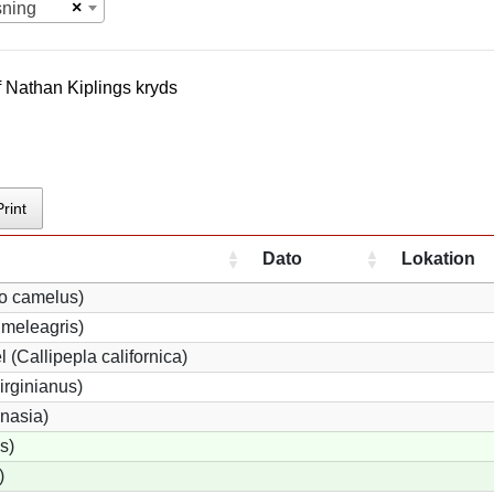
×
sning
f
Nathan Kipling
s kryds
Print
Dato
Lokation
io camelus)
meleagris)
 (Callipepla californica)
irginianus)
onasia)
s)
)