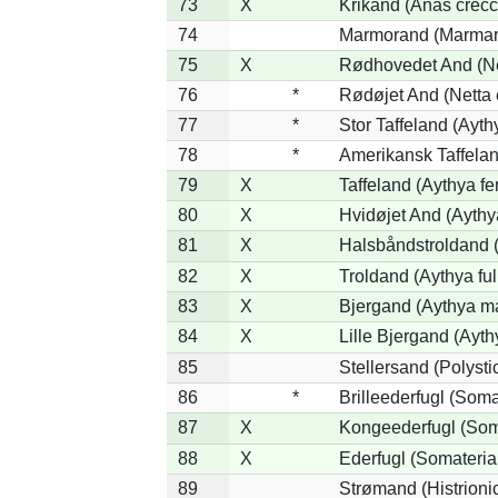
73
X
Krikand (Anas crecc
74
Marmorand (Marmaron
75
X
Rødhovedet And (Net
76
*
Rødøjet And (Netta 
77
*
Stor Taffeland (Aythy
78
*
Amerikansk Taffela
79
X
Taffeland (Aythya fe
80
X
Hvidøjet And (Aythy
81
X
Halsbåndstroldand (
82
X
Troldand (Aythya ful
83
X
Bjergand (Aythya ma
84
X
Lille Bjergand (Aythy
85
Stellersand (Polystict
86
*
Brilleederfugl (Somat
87
X
Kongeederfugl (Soma
88
X
Ederfugl (Somateria
89
Strømand (Histrionic