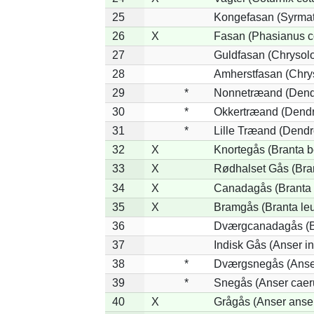
25
Kongefasan (Syrmati
26
X
Fasan (Phasianus c
27
Guldfasan (Chrysolo
28
Amherstfasan (Chry
29
*
Nonnetræand (Dend
30
*
Okkertræand (Dendr
31
*
Lille Træand (Dendr
32
X
Knortegås (Branta b
33
X
Rødhalset Gås (Brant
34
X
Canadagås (Branta 
35
X
Bramgås (Branta le
36
Dværgcanadagås (Br
37
Indisk Gås (Anser in
38
*
Dværgsnegås (Anser
39
*
Snegås (Anser caer
40
X
Grågås (Anser anse