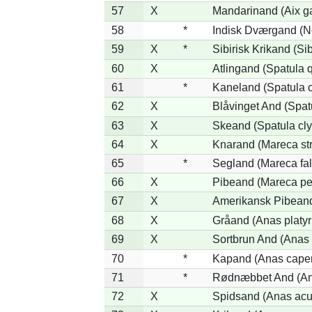
57
X
Mandarinand (Aix ga
58
*
Indisk Dværgand (N
59
X
*
Sibirisk Krikand (Si
60
X
Atlingand (Spatula 
61
*
Kaneland (Spatula 
62
X
Blåvinget And (Spat
63
X
Skeand (Spatula cly
64
X
Knarand (Mareca st
65
*
Segland (Mareca fal
66
X
Pibeand (Mareca pe
67
X
Amerikansk Pibeand
68
X
Gråand (Anas platy
69
X
Sortbrun And (Anas 
70
*
Kapand (Anas capen
71
*
Rødnæbbet And (Ana
72
X
Spidsand (Anas acu