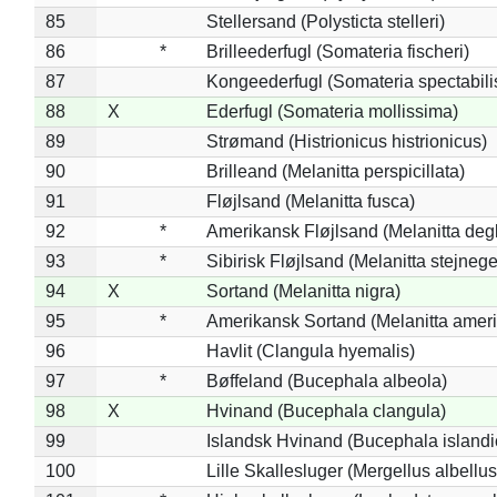
85
Stellersand (Polysticta stelleri)
86
*
Brilleederfugl (Somateria fischeri)
87
Kongeederfugl (Somateria spectabili
88
X
Ederfugl (Somateria mollissima)
89
Strømand (Histrionicus histrionicus)
90
Brilleand (Melanitta perspicillata)
91
Fløjlsand (Melanitta fusca)
92
*
Amerikansk Fløjlsand (Melanitta deg
93
*
Sibirisk Fløjlsand (Melanitta stejnege
94
X
Sortand (Melanitta nigra)
95
*
Amerikansk Sortand (Melanitta amer
96
Havlit (Clangula hyemalis)
97
*
Bøffeland (Bucephala albeola)
98
X
Hvinand (Bucephala clangula)
99
Islandsk Hvinand (Bucephala islandi
100
Lille Skallesluger (Mergellus albellus