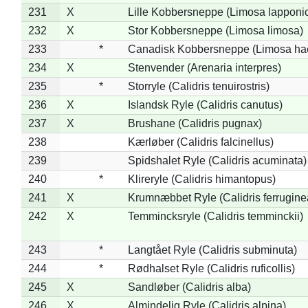
231
X
Lille Kobbersneppe (Limosa lapponi
232
X
Stor Kobbersneppe (Limosa limosa)
233
*
Canadisk Kobbersneppe (Limosa ha
234
X
Stenvender (Arenaria interpres)
235
*
Storryle (Calidris tenuirostris)
236
X
Islandsk Ryle (Calidris canutus)
237
X
Brushane (Calidris pugnax)
238
Kærløber (Calidris falcinellus)
239
Spidshalet Ryle (Calidris acuminata)
240
*
Klireryle (Calidris himantopus)
241
X
Krumnæbbet Ryle (Calidris ferrugine
242
X
Temmincksryle (Calidris temminckii)
243
*
Langtået Ryle (Calidris subminuta)
244
*
Rødhalset Ryle (Calidris ruficollis)
245
X
Sandløber (Calidris alba)
246
X
Almindelig Ryle (Calidris alpina)