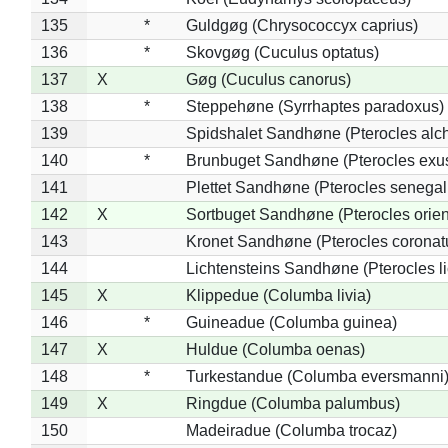
135
*
Guldgøg (Chrysococcyx caprius)
136
*
Skovgøg (Cuculus optatus)
137
X
Gøg (Cuculus canorus)
138
*
Steppehøne (Syrrhaptes paradoxus)
139
Spidshalet Sandhøne (Pterocles alch
140
*
Brunbuget Sandhøne (Pterocles exus
141
Plettet Sandhøne (Pterocles senegal
142
X
Sortbuget Sandhøne (Pterocles orient
143
Kronet Sandhøne (Pterocles coronat
144
Lichtensteins Sandhøne (Pterocles lic
145
X
Klippedue (Columba livia)
146
*
Guineadue (Columba guinea)
147
X
Huldue (Columba oenas)
148
*
Turkestandue (Columba eversmanni
149
X
Ringdue (Columba palumbus)
150
Madeiradue (Columba trocaz)