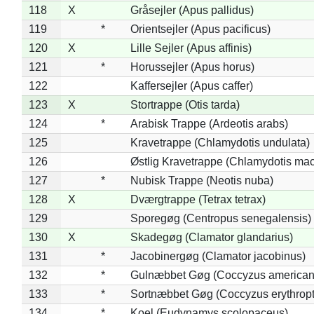
118
X
Gråsejler (Apus pallidus)
119
*
Orientsejler (Apus pacificus)
120
X
Lille Sejler (Apus affinis)
121
*
Horussejler (Apus horus)
122
Kaffersejler (Apus caffer)
123
X
Stortrappe (Otis tarda)
124
*
Arabisk Trappe (Ardeotis arabs)
125
Kravetrappe (Chlamydotis undulata)
126
Østlig Kravetrappe (Chlamydotis mac
127
*
Nubisk Trappe (Neotis nuba)
128
X
Dværgtrappe (Tetrax tetrax)
129
Sporegøg (Centropus senegalensis)
130
X
Skadegøg (Clamator glandarius)
131
*
Jacobinergøg (Clamator jacobinus)
132
*
Gulnæbbet Gøg (Coccyzus american
133
*
Sortnæbbet Gøg (Coccyzus erythrop
134
*
Koel (Eudynamys scolopaceus)