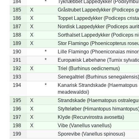
184
*
Tyknæbbet Lappedykker (Podilymbu
185
X
Gråstrubet Lappedykker (Podiceps g
186
X
Toppet Lappedykker (Podiceps crista
187
X
Nordisk Lappedykker (Podiceps aurit
188
X
Sorthalset Lappedykker (Podiceps nig
189
X
Stor Flamingo (Phoenicopterus rose
190
*
Lille Flamingo (Phoeniconaias minor
191
*
Europæisk Løbehøne (Turnix sylvati
192
X
Triel (Burhinus oedicnemus)
193
Senegaltriel (Burhinus senegalensis
194
*
Kanarisk Strandskade (Haematopus
meadewaldoi)
195
X
Strandskade (Haematopus ostralegu
196
X
Stylteløber (Himantopus himantopus
197
X
Klyde (Recurvirostra avosetta)
198
X
Vibe (Vanellus vanellus)
199
Sporevibe (Vanellus spinosus)