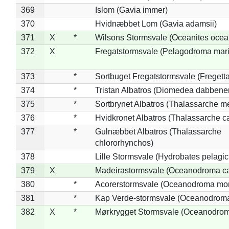
369
Islom (Gavia immer)
370
Hvidnæbbet Lom (Gavia adamsii)
371
X
*
Wilsons Stormsvale (Oceanites ocea
372
X
Fregatstormsvale (Pelagodroma mar
373
*
Sortbuget Fregatstormsvale (Fregetta
374
*
Tristan Albatros (Diomedea dabbene
375
*
Sortbrynet Albatros (Thalassarche m
376
*
Hvidkronet Albatros (Thalassarche c
377
*
Gulnæbbet Albatros (Thalassarche
chlororhynchos)
378
Lille Stormsvale (Hydrobates pelagic
379
X
Madeirastormsvale (Oceanodroma ca
380
*
Acorerstormsvale (Oceanodroma mon
381
*
Kap Verde-stormsvale (Oceanodroma
382
X
*
Mørkrygget Stormsvale (Oceanodrom