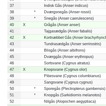
37
Indisk Gås (Anser indicus)
38
*
Dværgsnegås (Anser rossii)
39
*
Snegås (Anser caerulescens)
40
X
Grågås (Anser anser)
41
Tajgasædgås (Anser fabalis)
42
X
Kortnæbbet Gås (Anser brachyrhync
43
Tundrasædgås (Anser serrirostris)
44
Blisgås (Anser albifrons)
45
Dværggås (Anser erythropus)
46
Sortsvane (Cygnus atratus)
47
X
Knopsvane (Cygnus olor)
48
Pibesvane (Cygnus columbianus)
49
Sangsvane (Cygnus cygnus)
50
*
Sporegås (Plectropterus gambensis)
51
*
Knopgås (Sarkidiornis melanotos)
52
Nilgås (Alopochen aegyptiaca)