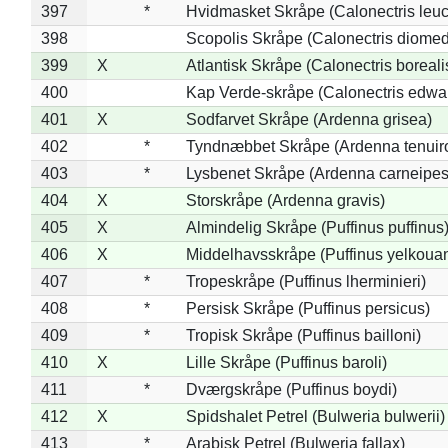
397
*
Hvidmasket Skråpe (Calonectris leu
398
Scopolis Skråpe (Calonectris diome
399
X
Atlantisk Skråpe (Calonectris boreali
400
Kap Verde-skråpe (Calonectris edwar
401
X
Sodfarvet Skråpe (Ardenna grisea)
402
*
Tyndnæbbet Skråpe (Ardenna tenuiro
403
*
Lysbenet Skråpe (Ardenna carneipes
404
X
Storskråpe (Ardenna gravis)
405
X
Almindelig Skråpe (Puffinus puffinus
406
X
Middelhavsskråpe (Puffinus yelkoua
407
*
Tropeskråpe (Puffinus lherminieri)
408
*
Persisk Skråpe (Puffinus persicus)
409
*
Tropisk Skråpe (Puffinus bailloni)
410
X
Lille Skråpe (Puffinus baroli)
411
*
Dværgskråpe (Puffinus boydi)
412
X
Spidshalet Petrel (Bulweria bulwerii)
413
*
Arabisk Petrel (Bulweria fallax)