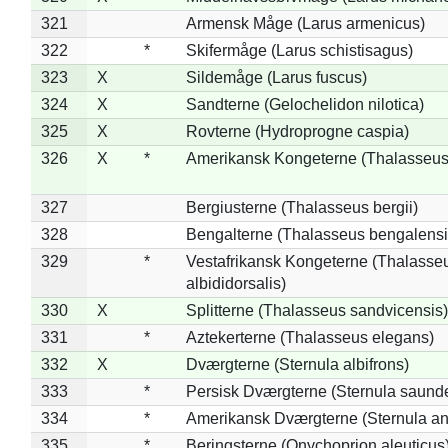
321
Armensk Måge (Larus armenicus)
322
*
Skifermåge (Larus schistisagus)
323
X
Sildemåge (Larus fuscus)
324
X
Sandterne (Gelochelidon nilotica)
325
X
Rovterne (Hydroprogne caspia)
326
X
*
Amerikansk Kongeterne (Thalasseu
327
Bergiusterne (Thalasseus bergii)
328
Bengalterne (Thalasseus bengalensi
329
*
Vestafrikansk Kongeterne (Thalasse
albididorsalis)
330
X
Splitterne (Thalasseus sandvicensis)
331
*
Aztekerterne (Thalasseus elegans)
332
X
Dværgterne (Sternula albifrons)
333
*
Persisk Dværgterne (Sternula saunde
334
*
Amerikansk Dværgterne (Sternula ant
335
*
Beringsterne (Onychoprion aleuticus