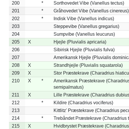
200
*
Sorthovedet Vibe (Vanellus tectus)
201
*
Gråhovedet Vibe (Vanellus cinereus)
202
*
Indisk Vibe (Vanellus indicus)
203
Steppevibe (Vanellus gregarius)
204
Sumpvibe (Vanellus leucurus)
205
X
Hjejle (Pluvialis apricaria)
206
Sibirisk Hjejle (Pluvialis fulva)
207
Amerikansk Hjejle (Pluvialis dominic
208
X
Strandhjejle (Pluvialis squatarola)
209
X
Stor Præstekrave (Charadrius hiaticu
210
X
*
Amerikansk Præstekrave (Charadriu
semipalmatus)
211
X
Lille Præstekrave (Charadrius dubius
212
*
Kildire (Charadrius vociferus)
213
Kittlitz' Præstekrave (Charadrius pec
214
*
Trebåndet Præstekrave (Charadrius tr
215
X
Hvidbrystet Præstekrave (Charadrius