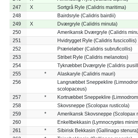
247
X
Sortgrå Ryle (Calidris maritima)
248
Bairdsryle (Calidris bairdii)
249
X
Dværgryle (Calidris minuta)
250
Amerikansk Dværgryle (Calidris minut
251
Hvidrygget Ryle (Calidris fuscicollis)
252
Prærieløber (Calidris subruficollis)
253
Stribet Ryle (Calidris melanotos)
254
Tyknæbbet Dværgryle (Calidris pusil
255
*
Alaskaryle (Calidris mauri)
256
Langnæbbet Sneppeklire (Limnodro
scolopaceus)
257
*
Kortnæbbet Sneppeklire (Limnodrom
258
Skovsneppe (Scolopax rusticola)
259
*
Amerikansk Skovsneppe (Scolopax m
260
Enkeltbekkasin (Lymnocryptes minim
261
*
Sibirisk Bekkasin (Gallinago stenura