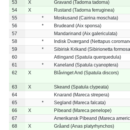
53
X
Gravand (Tadorna tadorna)
54
X
Rustand (Tadorna ferruginea)
55
*
Moskusand (Cairina moschata)
56
*
Brudeand (Aix sponsa)
57
Mandarinand (Aix galericulata)
58
*
Indisk Dværgand (Nettapus coroman
59
*
Sibirisk Krikand (Sibirionetta formosa
60
Atlingand (Spatula querquedula)
61
*
Kaneland (Spatula cyanoptera)
62
X
Blåvinget And (Spatula discors)
63
X
Skeand (Spatula clypeata)
64
Knarand (Mareca strepera)
65
*
Segland (Mareca falcata)
66
X
Pibeand (Mareca penelope)
67
Amerikansk Pibeand (Mareca americ
68
X
Gråand (Anas platyrhynchos)