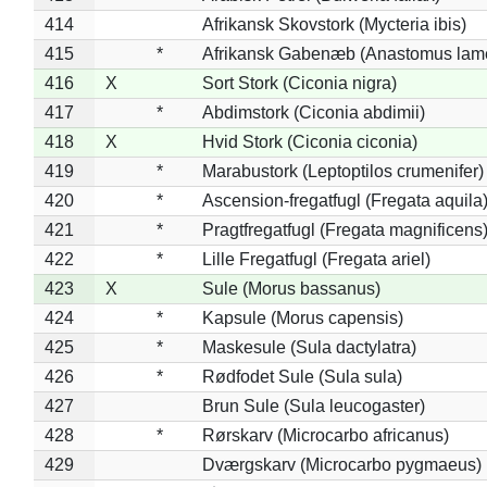
414
Afrikansk Skovstork (Mycteria ibis)
415
*
Afrikansk Gabenæb (Anastomus lame
416
X
Sort Stork (Ciconia nigra)
417
*
Abdimstork (Ciconia abdimii)
418
X
Hvid Stork (Ciconia ciconia)
419
*
Marabustork (Leptoptilos crumenifer)
420
*
Ascension-fregatfugl (Fregata aquila
421
*
Pragtfregatfugl (Fregata magnificens
422
*
Lille Fregatfugl (Fregata ariel)
423
X
Sule (Morus bassanus)
424
*
Kapsule (Morus capensis)
425
*
Maskesule (Sula dactylatra)
426
*
Rødfodet Sule (Sula sula)
427
Brun Sule (Sula leucogaster)
428
*
Rørskarv (Microcarbo africanus)
429
Dværgskarv (Microcarbo pygmaeus)