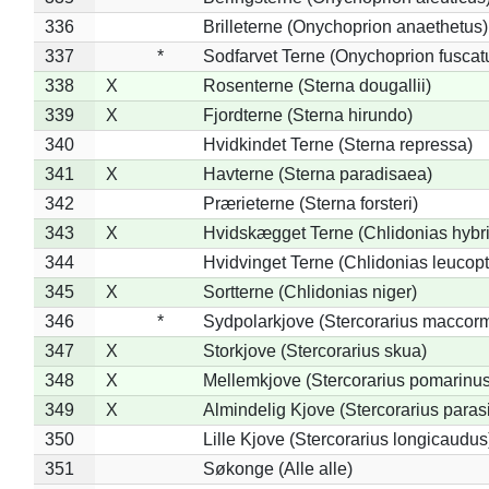
336
Brilleterne (Onychoprion anaethetus)
337
*
Sodfarvet Terne (Onychoprion fuscat
338
X
Rosenterne (Sterna dougallii)
339
X
Fjordterne (Sterna hirundo)
340
Hvidkindet Terne (Sterna repressa)
341
X
Havterne (Sterna paradisaea)
342
Prærieterne (Sterna forsteri)
343
X
Hvidskægget Terne (Chlidonias hybr
344
Hvidvinget Terne (Chlidonias leucopt
345
X
Sortterne (Chlidonias niger)
346
*
Sydpolarkjove (Stercorarius maccorm
347
X
Storkjove (Stercorarius skua)
348
X
Mellemkjove (Stercorarius pomarinus
349
X
Almindelig Kjove (Stercorarius parasi
350
Lille Kjove (Stercorarius longicaudus
351
Søkonge (Alle alle)