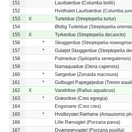
151
Laurbærdue (Columba bollii)
152
Hvidhalet Laurbærdue (Columba jun
153
X
Turteldue (Streptopelia turtur)
154
Østlig Turteldue (Streptopelia oriental
155
X
Tyrkerdue (Streptopelia decaocto)
156
*
Skoggerdue (Streptopelia roseogrise
157
*
Guløjet Skoggerdue (Streptopelia de
158
Palmedue (Spilopelia senegalensis)
159
Namaquadue (Oena capensis)
160
*
Sørgedue (Zenaida macroura)
161
*
Gulbuget Papegøjedue (Treron waali
162
X
Vandrikse (Rallus aquaticus)
163
*
Græsrikse (Crex egregia)
164
Engsnarre (Crex crex)
165
*
Hvidbrystet Rørhøne (Amaurornis ph
166
Lille Rørvagtel (Porzana parva)
167
Dværgrørvagtel (Porzana pusilla)