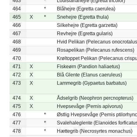
463
*
Louisianahejre (Egretta tricolor)
464
*
Blåhejre (Egretta caerulea)
465
X
*
Snehejre (Egretta thula)
466
Silkehejre (Egretta garzetta)
467
Revhejre (Egretta gularis)
468
Hvid Pelikan (Pelecanus onocrotalus
469
Rosapelikan (Pelecanus rufescens)
470
Krøltoppet Pelikan (Pelecanus crisp
471
X
Fiskeørn (Pandion haliaetus)
472
X
Blå Glente (Elanus caeruleus)
473
X
Lammegrib (Gypaetus barbatus)
474
X
Ådselgrib (Neophron percnopterus)
475
X
Hvepsevåge (Pernis apivorus)
476
*
Østlig Hvepsevåge (Pernis ptilorhyn
477
*
Svalehaleglente (Elanoides forficatu
478
*
Hættegrib (Necrosyrtes monachus)