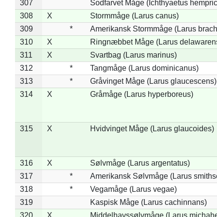
307
Sodfarvet Måge (Ichthyaetus hempric
308
X
Stormmåge (Larus canus)
309
*
Amerikansk Stormmåge (Larus brach
310
X
Ringnæbbet Måge (Larus delawarens
311
X
Svartbag (Larus marinus)
312
*
Tangmåge (Larus dominicanus)
313
*
Gråvinget Måge (Larus glaucescens)
314
X
Gråmåge (Larus hyperboreus)
315
X
Hvidvinget Måge (Larus glaucoides)
316
X
Sølvmåge (Larus argentatus)
317
*
Amerikansk Sølvmåge (Larus smiths
318
*
Vegamåge (Larus vegae)
319
Kaspisk Måge (Larus cachinnans)
320
X
Middelhavssølvmåge (Larus michahel