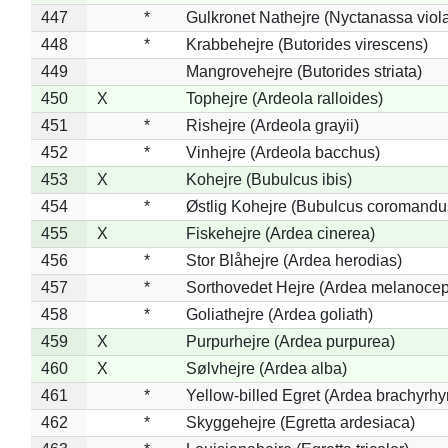
447
*
Gulkronet Nathejre (Nyctanassa viol
448
*
Krabbehejre (Butorides virescens)
449
Mangrovehejre (Butorides striata)
450
X
Tophejre (Ardeola ralloides)
451
*
Rishejre (Ardeola grayii)
452
*
Vinhejre (Ardeola bacchus)
453
X
Kohejre (Bubulcus ibis)
454
*
Østlig Kohejre (Bubulcus coromandu
455
X
Fiskehejre (Ardea cinerea)
456
*
Stor Blåhejre (Ardea herodias)
457
*
Sorthovedet Hejre (Ardea melanocep
458
*
Goliathejre (Ardea goliath)
459
X
Purpurhejre (Ardea purpurea)
460
X
Sølvhejre (Ardea alba)
461
*
Yellow-billed Egret (Ardea brachyrh
462
*
Skyggehejre (Egretta ardesiaca)