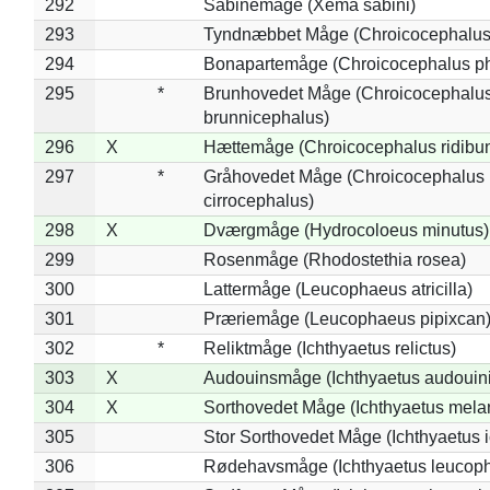
292
Sabinemåge (Xema sabini)
293
Tyndnæbbet Måge (Chroicocephalus
294
Bonapartemåge (Chroicocephalus ph
295
*
Brunhovedet Måge (Chroicocephalu
brunnicephalus)
296
X
Hættemåge (Chroicocephalus ridibu
297
*
Gråhovedet Måge (Chroicocephalus
cirrocephalus)
298
X
Dværgmåge (Hydrocoloeus minutus)
299
Rosenmåge (Rhodostethia rosea)
300
Lattermåge (Leucophaeus atricilla)
301
Præriemåge (Leucophaeus pipixcan
302
*
Reliktmåge (Ichthyaetus relictus)
303
X
Audouinsmåge (Ichthyaetus audouini
304
X
Sorthovedet Måge (Ichthyaetus mela
305
Stor Sorthovedet Måge (Ichthyaetus 
306
Rødehavsmåge (Ichthyaetus leucop