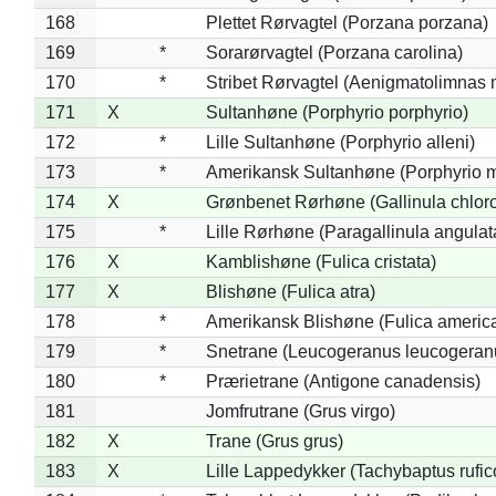
168
Plettet Rørvagtel (Porzana porzana)
169
*
Sorarørvagtel (Porzana carolina)
170
*
Stribet Rørvagtel (Aenigmatolimnas 
171
X
Sultanhøne (Porphyrio porphyrio)
172
*
Lille Sultanhøne (Porphyrio alleni)
173
*
Amerikansk Sultanhøne (Porphyrio m
174
X
Grønbenet Rørhøne (Gallinula chlor
175
*
Lille Rørhøne (Paragallinula angulat
176
X
Kamblishøne (Fulica cristata)
177
X
Blishøne (Fulica atra)
178
*
Amerikansk Blishøne (Fulica americ
179
*
Snetrane (Leucogeranus leucogeran
180
*
Prærietrane (Antigone canadensis)
181
Jomfrutrane (Grus virgo)
182
X
Trane (Grus grus)
183
X
Lille Lappedykker (Tachybaptus rufico