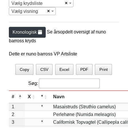
×
Vælg krydsliste
×
Vælg visning
Se årsopdelt oversigt af
nuno
Kronologisk
barros
s kryds
Dette er nuno barross VP Artsliste
Copy
CSV
Excel
PDF
Print
Søg:
#
X
*
Navn
1
*
Masaistruds (Struthio camelus)
2
Perlehøne (Numida meleagris)
3
*
Californisk Topvagtel (Callipepla cali