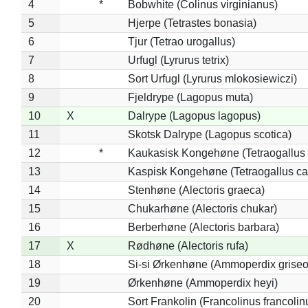
4
*
Bobwhite (Colinus virginianus)
5
Hjerpe (Tetrastes bonasia)
6
Tjur (Tetrao urogallus)
7
Urfugl (Lyrurus tetrix)
8
Sort Urfugl (Lyrurus mlokosiewiczi)
9
Fjeldrype (Lagopus muta)
10
X
Dalrype (Lagopus lagopus)
11
Skotsk Dalrype (Lagopus scotica)
12
*
Kaukasisk Kongehøne (Tetraogallus 
13
Kaspisk Kongehøne (Tetraogallus ca
14
Stenhøne (Alectoris graeca)
15
Chukarhøne (Alectoris chukar)
16
Berberhøne (Alectoris barbara)
17
X
Rødhøne (Alectoris rufa)
18
Si-si Ørkenhøne (Ammoperdix griseo
19
Ørkenhøne (Ammoperdix heyi)
20
Sort Frankolin (Francolinus francolin