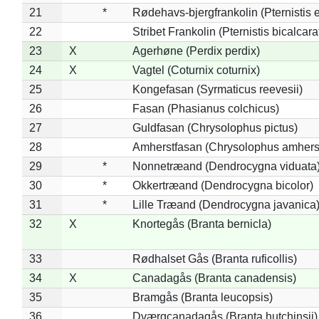
21
*
Rødehavs-bjergfrankolin (Pternistis e
22
Stribet Frankolin (Pternistis bicalcara
23
X
Agerhøne (Perdix perdix)
24
X
Vagtel (Coturnix coturnix)
25
Kongefasan (Syrmaticus reevesii)
26
Fasan (Phasianus colchicus)
27
Guldfasan (Chrysolophus pictus)
28
Amherstfasan (Chrysolophus amhers
29
*
Nonnetræand (Dendrocygna viduata
30
*
Okkertræand (Dendrocygna bicolor)
31
*
Lille Træand (Dendrocygna javanica
32
X
Knortegås (Branta bernicla)
33
Rødhalset Gås (Branta ruficollis)
34
X
Canadagås (Branta canadensis)
35
Bramgås (Branta leucopsis)
36
Dværgcanadagås (Branta hutchinsii)