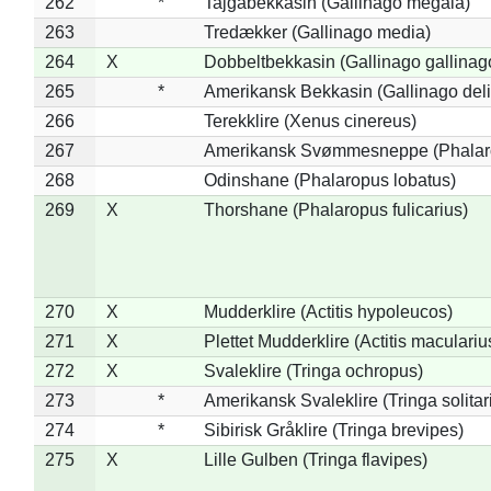
262
*
Tajgabekkasin (Gallinago megala)
263
Tredækker (Gallinago media)
264
X
Dobbeltbekkasin (Gallinago gallinag
265
*
Amerikansk Bekkasin (Gallinago deli
266
Terekklire (Xenus cinereus)
267
Amerikansk Svømmesneppe (Phalarop
268
Odinshane (Phalaropus lobatus)
269
X
Thorshane (Phalaropus fulicarius)
270
X
Mudderklire (Actitis hypoleucos)
271
X
Plettet Mudderklire (Actitis maculariu
272
X
Svaleklire (Tringa ochropus)
273
*
Amerikansk Svaleklire (Tringa solitar
274
*
Sibirisk Gråklire (Tringa brevipes)
275
X
Lille Gulben (Tringa flavipes)