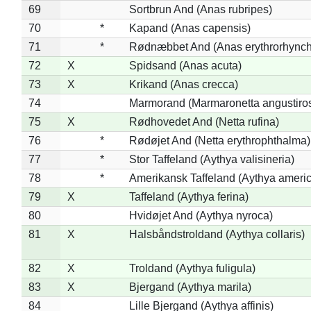
69
Sortbrun And (Anas rubripes)
70
*
Kapand (Anas capensis)
71
*
Rødnæbbet And (Anas erythrorhynch
72
X
Spidsand (Anas acuta)
73
X
Krikand (Anas crecca)
74
Marmorand (Marmaronetta angustirost
75
X
Rødhovedet And (Netta rufina)
76
*
Rødøjet And (Netta erythrophthalma)
77
*
Stor Taffeland (Aythya valisineria)
78
*
Amerikansk Taffeland (Aythya ameri
79
X
Taffeland (Aythya ferina)
80
Hvidøjet And (Aythya nyroca)
81
X
Halsbåndstroldand (Aythya collaris)
82
X
Troldand (Aythya fuligula)
83
X
Bjergand (Aythya marila)
84
Lille Bjergand (Aythya affinis)