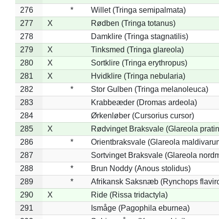
276
*
Willet (Tringa semipalmata)
277
X
Rødben (Tringa totanus)
278
Damklire (Tringa stagnatilis)
279
X
Tinksmed (Tringa glareola)
280
X
Sortklire (Tringa erythropus)
281
X
Hvidklire (Tringa nebularia)
282
*
Stor Gulben (Tringa melanoleuca)
283
Krabbeæder (Dromas ardeola)
284
Ørkenløber (Cursorius cursor)
285
X
Rødvinget Braksvale (Glareola pratin
286
*
Orientbraksvale (Glareola maldivaru
287
Sortvinget Braksvale (Glareola nord
288
*
Brun Noddy (Anous stolidus)
289
*
Afrikansk Saksnæb (Rynchops flaviro
290
X
Ride (Rissa tridactyla)
291
Ismåge (Pagophila eburnea)