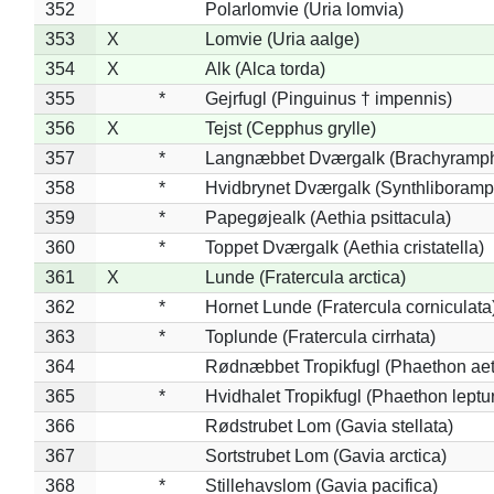
352
Polarlomvie (Uria lomvia)
353
X
Lomvie (Uria aalge)
354
X
Alk (Alca torda)
355
*
Gejrfugl (Pinguinus † impennis)
356
X
Tejst (Cepphus grylle)
357
*
Langnæbbet Dværgalk (Brachyramph
358
*
Hvidbrynet Dværgalk (Synthliboramp
359
*
Papegøjealk (Aethia psittacula)
360
*
Toppet Dværgalk (Aethia cristatella)
361
X
Lunde (Fratercula arctica)
362
*
Hornet Lunde (Fratercula corniculata
363
*
Toplunde (Fratercula cirrhata)
364
Rødnæbbet Tropikfugl (Phaethon ae
365
*
Hvidhalet Tropikfugl (Phaethon leptu
366
Rødstrubet Lom (Gavia stellata)
367
Sortstrubet Lom (Gavia arctica)
368
*
Stillehavslom (Gavia pacifica)