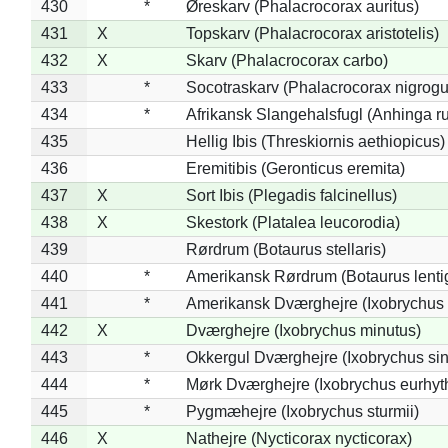
430
*
Øreskarv (Phalacrocorax auritus)
431
X
Topskarv (Phalacrocorax aristotelis)
432
X
Skarv (Phalacrocorax carbo)
433
*
Socotraskarv (Phalacrocorax nigrogul
434
*
Afrikansk Slangehalsfugl (Anhinga ru
435
Hellig Ibis (Threskiornis aethiopicus)
436
Eremitibis (Geronticus eremita)
437
X
Sort Ibis (Plegadis falcinellus)
438
X
Skestork (Platalea leucorodia)
439
Rørdrum (Botaurus stellaris)
440
*
Amerikansk Rørdrum (Botaurus lenti
441
*
Amerikansk Dværghejre (Ixobrychus e
442
X
Dværghejre (Ixobrychus minutus)
443
*
Okkergul Dværghejre (Ixobrychus sin
444
*
Mørk Dværghejre (Ixobrychus eurhy
445
*
Pygmæhejre (Ixobrychus sturmii)
446
X
Nathejre (Nycticorax nycticorax)