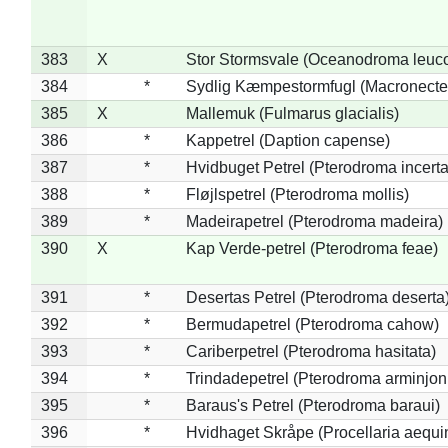
383
X
Stor Stormsvale (Oceanodroma leuc
384
*
Sydlig Kæmpestormfugl (Macronecte
385
X
Mallemuk (Fulmarus glacialis)
386
*
Kappetrel (Daption capense)
387
*
Hvidbuget Petrel (Pterodroma incerta
388
*
Fløjlspetrel (Pterodroma mollis)
389
*
Madeirapetrel (Pterodroma madeira)
390
X
Kap Verde-petrel (Pterodroma feae)
391
*
Desertas Petrel (Pterodroma deserta
392
*
Bermudapetrel (Pterodroma cahow)
393
*
Cariberpetrel (Pterodroma hasitata)
394
*
Trindadepetrel (Pterodroma arminjon
395
*
Baraus's Petrel (Pterodroma baraui)
396
*
Hvidhaget Skråpe (Procellaria aequin