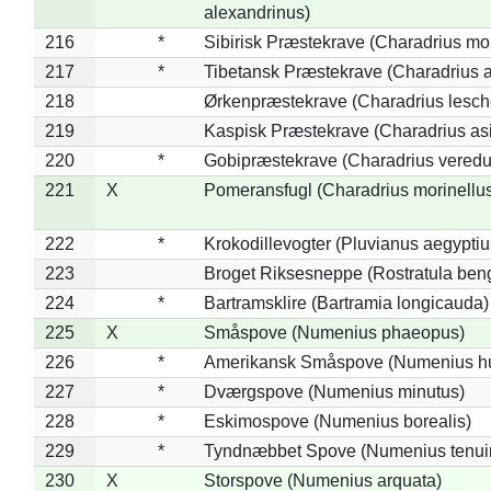
alexandrinus)
216
*
Sibirisk Præstekrave (Charadrius mo
217
*
Tibetansk Præstekrave (Charadrius at
218
Ørkenpræstekrave (Charadrius lesche
219
Kaspisk Præstekrave (Charadrius asi
220
*
Gobipræstekrave (Charadrius veredu
221
X
Pomeransfugl (Charadrius morinellu
222
*
Krokodillevogter (Pluvianus aegyptiu
223
Broget Riksesneppe (Rostratula ben
224
*
Bartramsklire (Bartramia longicauda)
225
X
Småspove (Numenius phaeopus)
226
*
Amerikansk Småspove (Numenius h
227
*
Dværgspove (Numenius minutus)
228
*
Eskimospove (Numenius borealis)
229
*
Tyndnæbbet Spove (Numenius tenuiro
230
X
Storspove (Numenius arquata)