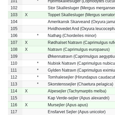
101
*
Hjelmskallesluger (Lophodytes cucul
102
Stor Skallesluger (Mergus merganser
103
X
Toppet Skallesluger (Mergus serrator
104
Amerikansk Skarveand (Oxyura jama
105
Hvidhovedet And (Oxyura leucoceph
106
*
Nathøg (Chordeiles minor)
107
X
Rødhalset Natravn (Caprimulgus rufic
108
X
Natravn (Caprimulgus europaeus)
109
Ørkennatravn (Caprimulgus aegyptiu
110
*
Nubisk Natravn (Caprimulgus nubicu
111
*
Gylden Natravn (Caprimulgus eximiu
112
*
Tornhalesejler (Hirundapus caudacut
113
*
Skorstenssejler (Chaetura pelagica)
114
X
Alpesejler (Tachymarptis melba)
115
Kap Verde-sejler (Apus alexandri)
116
X
Mursejler (Apus apus)
117
Ensfarvet Sejler (Apus unicolor)