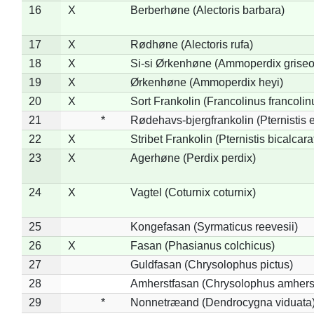
16
X
Berberhøne (Alectoris barbara)
17
X
Rødhøne (Alectoris rufa)
18
X
Si-si Ørkenhøne (Ammoperdix griseo
19
X
Ørkenhøne (Ammoperdix heyi)
20
X
Sort Frankolin (Francolinus francolin
21
*
Rødehavs-bjergfrankolin (Pternistis e
22
X
Stribet Frankolin (Pternistis bicalcara
23
X
Agerhøne (Perdix perdix)
24
X
Vagtel (Coturnix coturnix)
25
Kongefasan (Syrmaticus reevesii)
26
X
Fasan (Phasianus colchicus)
27
Guldfasan (Chrysolophus pictus)
28
Amherstfasan (Chrysolophus amhers
29
*
Nonnetræand (Dendrocygna viduata