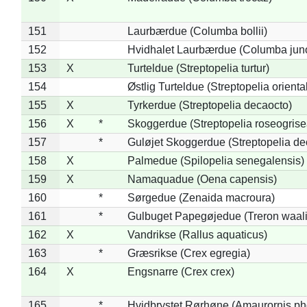
151
Laurbærdue (Columba bollii)
152
Hvidhalet Laurbærdue (Columba jun
153
X
Turteldue (Streptopelia turtur)
154
Østlig Turteldue (Streptopelia oriental
155
X
Tyrkerdue (Streptopelia decaocto)
156
X
*
Skoggerdue (Streptopelia roseogrise
157
*
Guløjet Skoggerdue (Streptopelia de
158
X
Palmedue (Spilopelia senegalensis)
159
X
Namaquadue (Oena capensis)
160
*
Sørgedue (Zenaida macroura)
161
*
Gulbuget Papegøjedue (Treron waali
162
X
Vandrikse (Rallus aquaticus)
163
*
Græsrikse (Crex egregia)
164
X
Engsnarre (Crex crex)
165
*
Hvidbrystet Rørhøne (Amaurornis ph