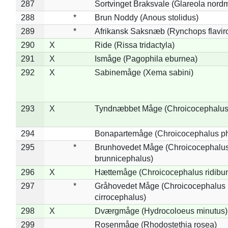
287
Sortvinget Braksvale (Glareola nord
288
*
Brun Noddy (Anous stolidus)
289
*
Afrikansk Saksnæb (Rynchops flaviro
290
X
Ride (Rissa tridactyla)
291
X
Ismåge (Pagophila eburnea)
292
X
Sabinemåge (Xema sabini)
293
X
Tyndnæbbet Måge (Chroicocephalus
294
Bonapartemåge (Chroicocephalus ph
295
*
Brunhovedet Måge (Chroicocephalu
brunnicephalus)
296
X
Hættemåge (Chroicocephalus ridibu
297
*
Gråhovedet Måge (Chroicocephalus
cirrocephalus)
298
X
Dværgmåge (Hydrocoloeus minutus)
299
Rosenmåge (Rhodostethia rosea)