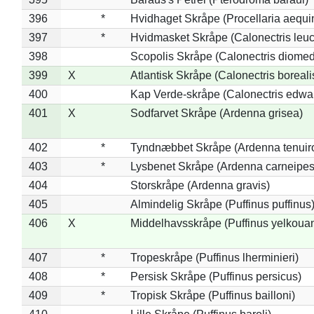
396
*
Hvidhaget Skråpe (Procellaria aequin
397
*
Hvidmasket Skråpe (Calonectris leu
398
Scopolis Skråpe (Calonectris diome
399
X
Atlantisk Skråpe (Calonectris boreali
400
Kap Verde-skråpe (Calonectris edwar
401
X
Sodfarvet Skråpe (Ardenna grisea)
402
*
Tyndnæbbet Skråpe (Ardenna tenuiro
403
*
Lysbenet Skråpe (Ardenna carneipes
404
Storskråpe (Ardenna gravis)
405
Almindelig Skråpe (Puffinus puffinus
406
X
Middelhavsskråpe (Puffinus yelkoua
407
*
Tropeskråpe (Puffinus lherminieri)
408
*
Persisk Skråpe (Puffinus persicus)
409
*
Tropisk Skråpe (Puffinus bailloni)