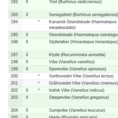
192
X
Triel (Burhinus oedicnemus)
193
X
Senegaltriel (Burhinus senegalensis
194
*
Kanarisk Strandskade (Haematopus
meadewaldoi)
195
X
Strandskade (Haematopus ostralegu
196
X
Stylteløber (Himantopus himantopus
197
X
Klyde (Recurvirostra avosetta)
198
X
Vibe (Vanellus vanellus)
199
X
Sporevibe (Vanellus spinosus)
200
*
Sorthovedet Vibe (Vanellus tectus)
201
*
Gråhovedet Vibe (Vanellus cinereus)
202
X
*
Indisk Vibe (Vanellus indicus)
203
X
Steppevibe (Vanellus gregarius)
204
X
Sumpvibe (Vanellus leucurus)
205
X
Hjejle (Pluvialis apricaria)