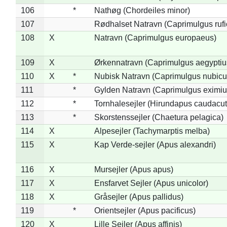
106
*
Nathøg (Chordeiles minor)
107
Rødhalset Natravn (Caprimulgus rufic
108
X
Natravn (Caprimulgus europaeus)
109
X
Ørkennatravn (Caprimulgus aegyptiu
110
X
*
Nubisk Natravn (Caprimulgus nubicu
111
*
Gylden Natravn (Caprimulgus eximiu
112
*
Tornhalesejler (Hirundapus caudacut
113
*
Skorstenssejler (Chaetura pelagica)
114
X
Alpesejler (Tachymarptis melba)
115
X
Kap Verde-sejler (Apus alexandri)
116
X
Mursejler (Apus apus)
117
X
Ensfarvet Sejler (Apus unicolor)
118
X
Gråsejler (Apus pallidus)
119
*
Orientsejler (Apus pacificus)
120
X
Lille Sejler (Apus affinis)