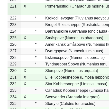
221
X
Pomeransfugl (Charadrius morinellu
222
*
Krokodillevogter (Pluvianus aegyptiu
223
Broget Riksesneppe (Rostratula ben
224
*
Bartramsklire (Bartramia longicauda)
225
X
Småspove (Numenius phaeopus)
226
*
Amerikansk Småspove (Numenius h
227
*
Dværgspove (Numenius minutus)
228
*
Eskimospove (Numenius borealis)
229
*
Tyndnæbbet Spove (Numenius tenuiro
230
X
Storspove (Numenius arquata)
231
X
Lille Kobbersneppe (Limosa lapponi
232
X
Stor Kobbersneppe (Limosa limosa)
233
*
Canadisk Kobbersneppe (Limosa ha
234
X
Stenvender (Arenaria interpres)
235
*
Storryle (Calidris tenuirostris)