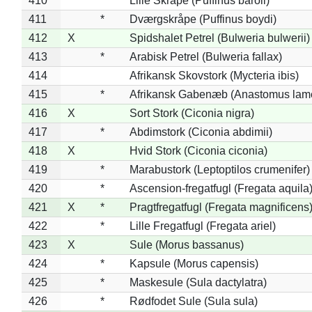
410
Lille Skråpe (Puffinus baroli)
411
*
Dværgskråpe (Puffinus boydi)
412
X
Spidshalet Petrel (Bulweria bulwerii)
413
*
Arabisk Petrel (Bulweria fallax)
414
Afrikansk Skovstork (Mycteria ibis)
415
*
Afrikansk Gabenæb (Anastomus lame
416
X
Sort Stork (Ciconia nigra)
417
*
Abdimstork (Ciconia abdimii)
418
X
Hvid Stork (Ciconia ciconia)
419
*
Marabustork (Leptoptilos crumenifer)
420
*
Ascension-fregatfugl (Fregata aquila
421
X
*
Pragtfregatfugl (Fregata magnificens
422
*
Lille Fregatfugl (Fregata ariel)
423
X
Sule (Morus bassanus)
424
*
Kapsule (Morus capensis)
425
*
Maskesule (Sula dactylatra)
426
*
Rødfodet Sule (Sula sula)