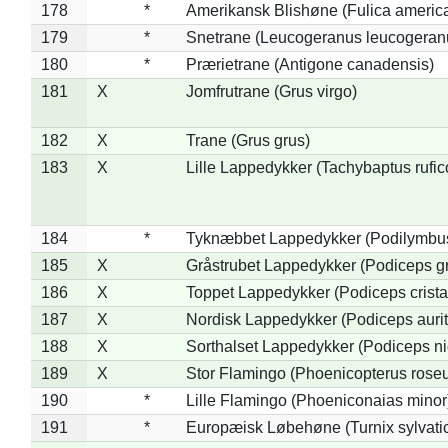
178
*
Amerikansk Blishøne (Fulica americ
179
*
Snetrane (Leucogeranus leucogeran
180
*
Prærietrane (Antigone canadensis)
181
X
Jomfrutrane (Grus virgo)
182
X
Trane (Grus grus)
183
X
Lille Lappedykker (Tachybaptus rufico
184
*
Tyknæbbet Lappedykker (Podilymbu
185
X
Gråstrubet Lappedykker (Podiceps g
186
X
Toppet Lappedykker (Podiceps crista
187
X
Nordisk Lappedykker (Podiceps aurit
188
X
Sorthalset Lappedykker (Podiceps nig
189
X
Stor Flamingo (Phoenicopterus rose
190
*
Lille Flamingo (Phoeniconaias minor
191
*
Europæisk Løbehøne (Turnix sylvati