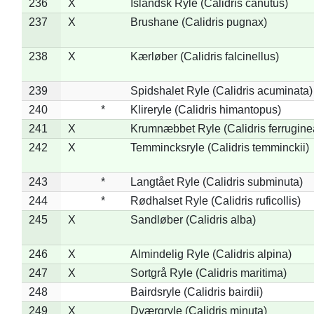
236
X
Islandsk Ryle (Calidris canutus)
237
X
Brushane (Calidris pugnax)
238
X
Kærløber (Calidris falcinellus)
239
Spidshalet Ryle (Calidris acuminata)
240
*
Klireryle (Calidris himantopus)
241
X
Krumnæbbet Ryle (Calidris ferrugine
242
X
Temmincksryle (Calidris temminckii)
243
*
Langtået Ryle (Calidris subminuta)
244
*
Rødhalset Ryle (Calidris ruficollis)
245
X
Sandløber (Calidris alba)
246
X
Almindelig Ryle (Calidris alpina)
247
X
Sortgrå Ryle (Calidris maritima)
248
Bairdsryle (Calidris bairdii)
249
X
Dværgryle (Calidris minuta)