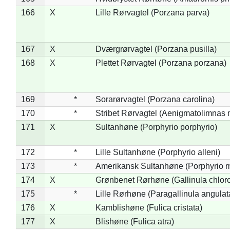
166
X
Lille Rørvagtel (Porzana parva)
167
X
Dværgrørvagtel (Porzana pusilla)
168
X
Plettet Rørvagtel (Porzana porzana)
169
*
Sorarørvagtel (Porzana carolina)
170
*
Stribet Rørvagtel (Aenigmatolimnas 
171
X
Sultanhøne (Porphyrio porphyrio)
172
*
Lille Sultanhøne (Porphyrio alleni)
173
*
Amerikansk Sultanhøne (Porphyrio m
174
X
Grønbenet Rørhøne (Gallinula chlor
175
*
Lille Rørhøne (Paragallinula angulat
176
X
Kamblishøne (Fulica cristata)
177
X
Blishøne (Fulica atra)