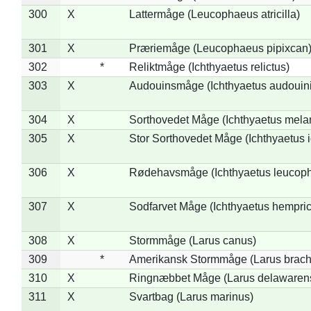
300
X
Lattermåge (Leucophaeus atricilla)
301
X
Præriemåge (Leucophaeus pipixcan
302
*
Reliktmåge (Ichthyaetus relictus)
303
X
Audouinsmåge (Ichthyaetus audouini
304
X
Sorthovedet Måge (Ichthyaetus mela
305
X
Stor Sorthovedet Måge (Ichthyaetus 
306
X
Rødehavsmåge (Ichthyaetus leucop
307
X
Sodfarvet Måge (Ichthyaetus hempric
308
X
Stormmåge (Larus canus)
309
*
Amerikansk Stormmåge (Larus brach
310
X
Ringnæbbet Måge (Larus delawarens
311
X
Svartbag (Larus marinus)