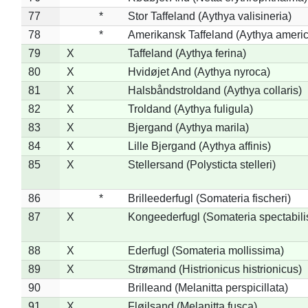
77
*
Stor Taffeland (Aythya valisineria)
78
*
Amerikansk Taffeland (Aythya ameri
79
X
Taffeland (Aythya ferina)
80
X
Hvidøjet And (Aythya nyroca)
81
X
Halsbåndstroldand (Aythya collaris)
82
X
Troldand (Aythya fuligula)
83
X
Bjergand (Aythya marila)
84
X
Lille Bjergand (Aythya affinis)
85
X
Stellersand (Polysticta stelleri)
86
*
Brilleederfugl (Somateria fischeri)
87
X
Kongeederfugl (Somateria spectabili
88
X
Ederfugl (Somateria mollissima)
89
X
Strømand (Histrionicus histrionicus)
90
Brilleand (Melanitta perspicillata)
91
X
Fløjlsand (Melanitta fusca)