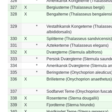
326
*
Amerikansk Kongeterne (Thalasseu
327
X
Bergiusterne (Thalasseus bergii)
328
X
Bengalterne (Thalasseus bengalensi
329
*
Vestafrikansk Kongeterne (Thalasse
albididorsalis)
330
X
Splitterne (Thalasseus sandvicensis)
331
*
Aztekerterne (Thalasseus elegans)
332
X
Dværgterne (Sternula albifrons)
333
*
Persisk Dværgterne (Sternula saunde
334
*
Amerikansk Dværgterne (Sternula ant
335
*
Beringsterne (Onychoprion aleuticus
336
X
Brilleterne (Onychoprion anaethetus)
337
*
Sodfarvet Terne (Onychoprion fuscat
338
X
Rosenterne (Sterna dougallii)
339
X
Fjordterne (Sterna hirundo)
340
X
Hvidkindet Terne (Sterna repressa)