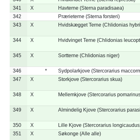
341
X
Havterne (Sterna paradisaea)
342
Prærieterne (Sterna forsteri)
343
X
Hvidskægget Terne (Chlidonias hybr
344
X
Hvidvinget Terne (Chlidonias leucopt
345
X
Sortterne (Chlidonias niger)
346
*
Sydpolarkjove (Stercorarius maccorm
347
X
Storkjove (Stercorarius skua)
348
X
Mellemkjove (Stercorarius pomarinus
349
X
Almindelig Kjove (Stercorarius parasi
350
X
Lille Kjove (Stercorarius longicaudus
351
X
Søkonge (Alle alle)