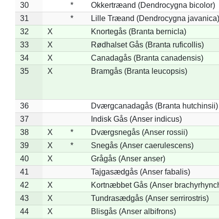
30
*
Okkertræand (Dendrocygna bicolor)
31
*
Lille Træand (Dendrocygna javanica
32
X
Knortegås (Branta bernicla)
33
X
Rødhalset Gås (Branta ruficollis)
34
X
Canadagås (Branta canadensis)
35
X
Bramgås (Branta leucopsis)
36
Dværgcanadagås (Branta hutchinsii)
37
Indisk Gås (Anser indicus)
38
X
*
Dværgsnegås (Anser rossii)
39
X
*
Snegås (Anser caerulescens)
40
X
Grågås (Anser anser)
41
Tajgasædgås (Anser fabalis)
42
X
Kortnæbbet Gås (Anser brachyrhync
43
X
Tundrasædgås (Anser serrirostris)
44
X
Blisgås (Anser albifrons)