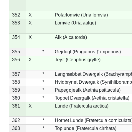
352
X
Polarlomvie (Uria lomvia)
353
X
Lomvie (Uria aalge)
354
X
Alk (Alca torda)
355
*
Gejrfugl (Pinguinus † impennis)
356
X
Tejst (Cepphus grylle)
357
*
Langnæbbet Dværgalk (Brachyramph
358
*
Hvidbrynet Dværgalk (Synthliboramp
359
*
Papegøjealk (Aethia psittacula)
360
*
Toppet Dværgalk (Aethia cristatella)
361
X
Lunde (Fratercula arctica)
362
*
Hornet Lunde (Fratercula corniculata
363
*
Toplunde (Fratercula cirrhata)