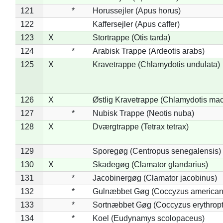
121
*
Horussejler (Apus horus)
122
Kaffersejler (Apus caffer)
123
X
Stortrappe (Otis tarda)
124
*
Arabisk Trappe (Ardeotis arabs)
125
X
Kravetrappe (Chlamydotis undulata)
126
X
Østlig Kravetrappe (Chlamydotis mac
127
*
Nubisk Trappe (Neotis nuba)
128
X
Dværgtrappe (Tetrax tetrax)
129
Sporegøg (Centropus senegalensis)
130
X
Skadegøg (Clamator glandarius)
131
*
Jacobinergøg (Clamator jacobinus)
132
*
Gulnæbbet Gøg (Coccyzus american
133
*
Sortnæbbet Gøg (Coccyzus erythrop
134
*
Koel (Eudynamys scolopaceus)