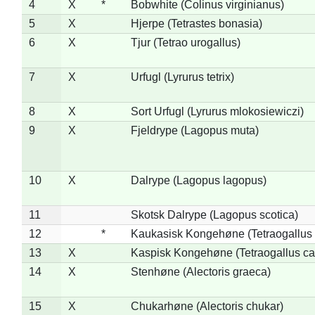
4
X
*
Bobwhite (Colinus virginianus)
5
X
Hjerpe (Tetrastes bonasia)
6
X
Tjur (Tetrao urogallus)
7
X
Urfugl (Lyrurus tetrix)
8
X
Sort Urfugl (Lyrurus mlokosiewiczi)
9
X
Fjeldrype (Lagopus muta)
10
X
Dalrype (Lagopus lagopus)
11
Skotsk Dalrype (Lagopus scotica)
12
*
Kaukasisk Kongehøne (Tetraogallus 
13
X
Kaspisk Kongehøne (Tetraogallus ca
14
X
Stenhøne (Alectoris graeca)
15
X
Chukarhøne (Alectoris chukar)