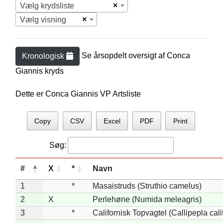
×
Vælg krydsliste
×
Vælg visning
Se årsopdelt oversigt af
Conca
Kronologisk
Gianni
s kryds
Dette er Conca Giannis VP Artsliste
Copy
CSV
Excel
PDF
Print
Søg:
#
X
*
Navn
1
*
Masaistruds (Struthio camelus)
2
X
Perlehøne (Numida meleagris)
3
*
Californisk Topvagtel (Callipepla cali