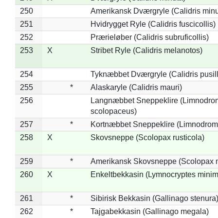
250
Amerikansk Dværgryle (Calidris minut
251
Hvidrygget Ryle (Calidris fuscicollis)
252
Prærieløber (Calidris subruficollis)
253
X
Stribet Ryle (Calidris melanotos)
254
Tyknæbbet Dværgryle (Calidris pusil
255
*
Alaskaryle (Calidris mauri)
256
Langnæbbet Sneppeklire (Limnodro
scolopaceus)
257
*
Kortnæbbet Sneppeklire (Limnodrom
258
X
Skovsneppe (Scolopax rusticola)
259
*
Amerikansk Skovsneppe (Scolopax m
260
X
Enkeltbekkasin (Lymnocryptes minim
261
*
Sibirisk Bekkasin (Gallinago stenura
262
*
Tajgabekkasin (Gallinago megala)