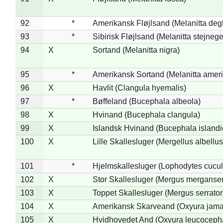
92
*
Amerikansk Fløjlsand (Melanitta deg
93
*
Sibirisk Fløjlsand (Melanitta stejnege
94
X
Sortand (Melanitta nigra)
95
*
Amerikansk Sortand (Melanitta amer
96
X
Havlit (Clangula hyemalis)
97
*
Bøffeland (Bucephala albeola)
98
X
Hvinand (Bucephala clangula)
99
X
Islandsk Hvinand (Bucephala islandi
100
X
Lille Skallesluger (Mergellus albellus
101
*
Hjelmskallesluger (Lophodytes cucul
102
X
Stor Skallesluger (Mergus merganser
103
X
Toppet Skallesluger (Mergus serrator
104
X
Amerikansk Skarveand (Oxyura jama
105
X
Hvidhovedet And (Oxyura leucoceph