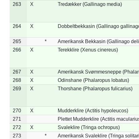
263
X
Tredækker (Gallinago media)
264
X
Dobbeltbekkasin (Gallinago gallinag
265
*
Amerikansk Bekkasin (Gallinago deli
266
X
Terekklire (Xenus cinereus)
267
X
Amerikansk Svømmesneppe (Phalarop
268
X
Odinshane (Phalaropus lobatus)
269
X
Thorshane (Phalaropus fulicarius)
270
X
Mudderklire (Actitis hypoleucos)
271
Plettet Mudderklire (Actitis maculariu
272
X
Svaleklire (Tringa ochropus)
273
*
Amerikansk Svaleklire (Tringa solitar