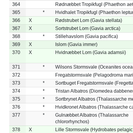
364
Rødnæbbet Tropikfugl (Phaethon ae
365
*
Hvidhalet Tropikfugl (Phaethon leptu
366
X
Rødstrubet Lom (Gavia stellata)
367
X
Sortstrubet Lom (Gavia arctica)
368
*
Stillehavslom (Gavia pacifica)
369
X
Islom (Gavia immer)
370
X
Hvidnæbbet Lom (Gavia adamsii)
371
*
Wilsons Stormsvale (Oceanites ocea
372
Fregatstormsvale (Pelagodroma mar
373
*
Sortbuget Fregatstormsvale (Fregetta
374
*
Tristan Albatros (Diomedea dabbene
375
*
Sortbrynet Albatros (Thalassarche m
376
*
Hvidkronet Albatros (Thalassarche c
377
*
Gulnæbbet Albatros (Thalassarche
chlororhynchos)
378
X
Lille Stormsvale (Hydrobates pelagic