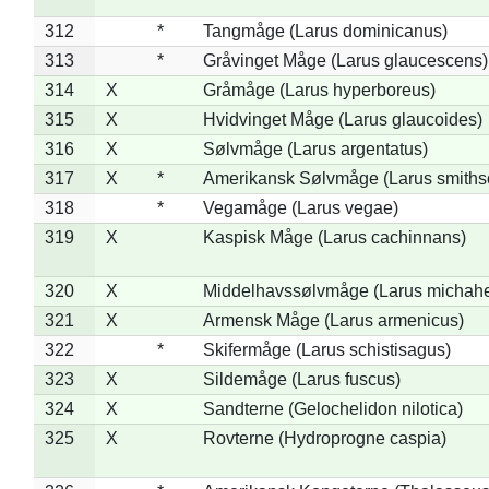
312
*
Tangmåge (Larus dominicanus)
313
*
Gråvinget Måge (Larus glaucescens)
314
X
Gråmåge (Larus hyperboreus)
315
X
Hvidvinget Måge (Larus glaucoides)
316
X
Sølvmåge (Larus argentatus)
317
X
*
Amerikansk Sølvmåge (Larus smiths
318
*
Vegamåge (Larus vegae)
319
X
Kaspisk Måge (Larus cachinnans)
320
X
Middelhavssølvmåge (Larus michahel
321
X
Armensk Måge (Larus armenicus)
322
*
Skifermåge (Larus schistisagus)
323
X
Sildemåge (Larus fuscus)
324
X
Sandterne (Gelochelidon nilotica)
325
X
Rovterne (Hydroprogne caspia)