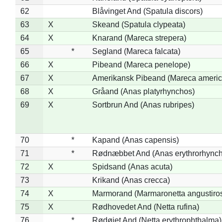
62
Blåvinget And (Spatula discors)
63
X
Skeand (Spatula clypeata)
64
X
Knarand (Mareca strepera)
65
*
Segland (Mareca falcata)
66
X
Pibeand (Mareca penelope)
67
X
Amerikansk Pibeand (Mareca americ
68
X
Gråand (Anas platyrhynchos)
69
X
Sortbrun And (Anas rubripes)
70
*
Kapand (Anas capensis)
71
*
Rødnæbbet And (Anas erythrorhynch
72
X
Spidsand (Anas acuta)
73
Krikand (Anas crecca)
74
X
Marmorand (Marmaronetta angustirost
75
X
Rødhovedet And (Netta rufina)
76
*
Rødøjet And (Netta erythrophthalma)