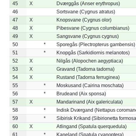
45
X
Dværggås (Anser erythropus)
46
Sortsvane (Cygnus atratus)
47
X
Knopsvane (Cygnus olor)
48
X
Pibesvane (Cygnus columbianus)
49
X
Sangsvane (Cygnus cygnus)
50
*
Sporegås (Plectropterus gambensis)
51
*
Knopgås (Sarkidiornis melanotos)
52
X
Nilgås (Alopochen aegyptiaca)
53
X
Gravand (Tadorna tadorna)
54
X
Rustand (Tadorna ferruginea)
55
*
Moskusand (Cairina moschata)
56
*
Brudeand (Aix sponsa)
57
X
Mandarinand (Aix galericulata)
58
*
Indisk Dværgand (Nettapus coroman
59
*
Sibirisk Krikand (Sibirionetta formosa
60
X
Atlingand (Spatula querquedula)
61
*
Kaneland (Spatula cyanoptera)