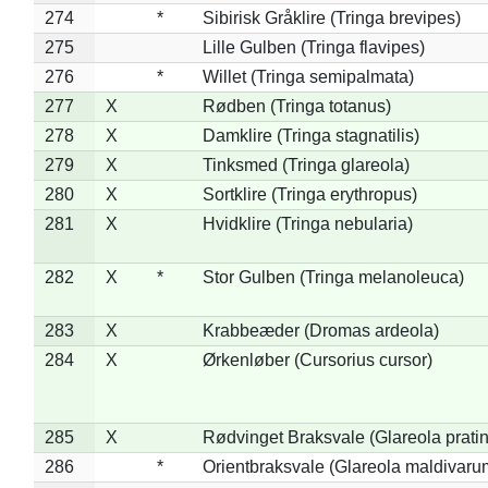
274
*
Sibirisk Gråklire (Tringa brevipes)
275
Lille Gulben (Tringa flavipes)
276
*
Willet (Tringa semipalmata)
277
X
Rødben (Tringa totanus)
278
X
Damklire (Tringa stagnatilis)
279
X
Tinksmed (Tringa glareola)
280
X
Sortklire (Tringa erythropus)
281
X
Hvidklire (Tringa nebularia)
282
X
*
Stor Gulben (Tringa melanoleuca)
283
X
Krabbeæder (Dromas ardeola)
284
X
Ørkenløber (Cursorius cursor)
285
X
Rødvinget Braksvale (Glareola pratin
286
*
Orientbraksvale (Glareola maldivaru