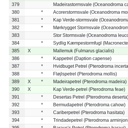
379
Madeirastormsvale (Oceanodroma ca
380
*
Acorerstormsvale (Oceanodroma mon
381
*
Kap Verde-stormsvale (Oceanodroma
382
*
Mørkrygget Stormsvale (Oceanodrom
383
Stor Stormsvale (Oceanodroma leuc
384
*
Sydlig Kæmpestormfugl (Macronecte
385
X
Mallemuk (Fulmarus glacialis)
386
*
Kappetrel (Daption capense)
387
*
Hvidbuget Petrel (Pterodroma incerta
388
*
Fløjlspetrel (Pterodroma mollis)
389
X
*
Madeirapetrel (Pterodroma madeira)
390
X
Kap Verde-petrel (Pterodroma feae)
391
*
Desertas Petrel (Pterodroma deserta
392
*
Bermudapetrel (Pterodroma cahow)
393
*
Cariberpetrel (Pterodroma hasitata)
394
*
Trindadepetrel (Pterodroma arminjon
395
*
Baraus's Petrel (Pterodroma baraui)