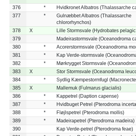
376
*
Hvidkronet Albatros (Thalassarche c
377
*
Gulnæbbet Albatros (Thalassarche
chlororhynchos)
378
X
Lille Stormsvale (Hydrobates pelagic
379
Madeirastormsvale (Oceanodroma ca
380
*
Acorerstormsvale (Oceanodroma mon
381
*
Kap Verde-stormsvale (Oceanodroma
382
*
Mørkrygget Stormsvale (Oceanodrom
383
X
Stor Stormsvale (Oceanodroma leuc
384
*
Sydlig Kæmpestormfugl (Macronecte
385
X
Mallemuk (Fulmarus glacialis)
386
*
Kappetrel (Daption capense)
387
*
Hvidbuget Petrel (Pterodroma incerta
388
*
Fløjlspetrel (Pterodroma mollis)
389
*
Madeirapetrel (Pterodroma madeira)
390
Kap Verde-petrel (Pterodroma feae)