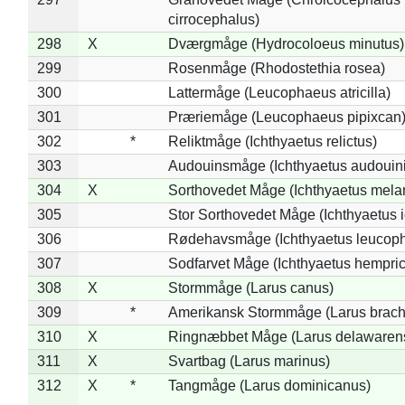
cirrocephalus)
298
X
Dværgmåge (Hydrocoloeus minutus)
299
Rosenmåge (Rhodostethia rosea)
300
Lattermåge (Leucophaeus atricilla)
301
Præriemåge (Leucophaeus pipixcan
302
*
Reliktmåge (Ichthyaetus relictus)
303
Audouinsmåge (Ichthyaetus audouini
304
X
Sorthovedet Måge (Ichthyaetus mela
305
Stor Sorthovedet Måge (Ichthyaetus 
306
Rødehavsmåge (Ichthyaetus leucop
307
Sodfarvet Måge (Ichthyaetus hempric
308
X
Stormmåge (Larus canus)
309
*
Amerikansk Stormmåge (Larus brach
310
X
Ringnæbbet Måge (Larus delawarens
311
X
Svartbag (Larus marinus)
312
X
*
Tangmåge (Larus dominicanus)