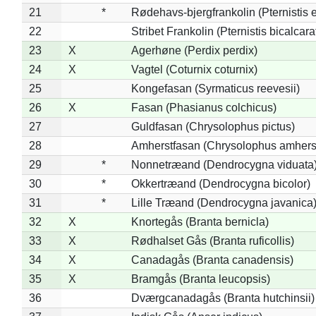
21
*
Rødehavs-bjergfrankolin (Pternistis e
22
Stribet Frankolin (Pternistis bicalcara
23
X
Agerhøne (Perdix perdix)
24
X
Vagtel (Coturnix coturnix)
25
Kongefasan (Syrmaticus reevesii)
26
X
Fasan (Phasianus colchicus)
27
Guldfasan (Chrysolophus pictus)
28
Amherstfasan (Chrysolophus amhers
29
*
Nonnetræand (Dendrocygna viduata
30
*
Okkertræand (Dendrocygna bicolor)
31
*
Lille Træand (Dendrocygna javanica
32
X
Knortegås (Branta bernicla)
33
X
Rødhalset Gås (Branta ruficollis)
34
X
Canadagås (Branta canadensis)
35
X
Bramgås (Branta leucopsis)
36
Dværgcanadagås (Branta hutchinsii)