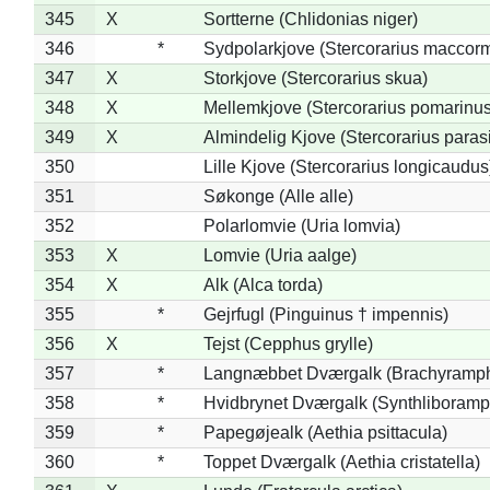
345
X
Sortterne (Chlidonias niger)
346
*
Sydpolarkjove (Stercorarius maccorm
347
X
Storkjove (Stercorarius skua)
348
X
Mellemkjove (Stercorarius pomarinus
349
X
Almindelig Kjove (Stercorarius parasi
350
Lille Kjove (Stercorarius longicaudus
351
Søkonge (Alle alle)
352
Polarlomvie (Uria lomvia)
353
X
Lomvie (Uria aalge)
354
X
Alk (Alca torda)
355
*
Gejrfugl (Pinguinus † impennis)
356
X
Tejst (Cepphus grylle)
357
*
Langnæbbet Dværgalk (Brachyramph
358
*
Hvidbrynet Dværgalk (Synthliboramp
359
*
Papegøjealk (Aethia psittacula)
360
*
Toppet Dværgalk (Aethia cristatella)