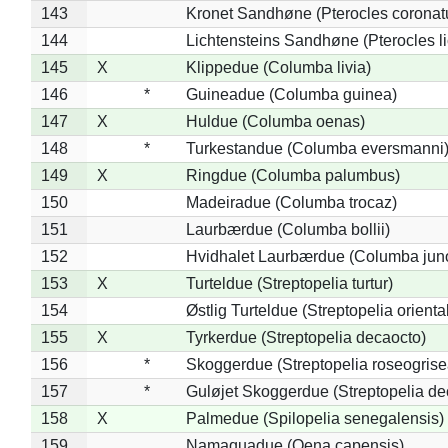
143
Kronet Sandhøne (Pterocles coronat
144
Lichtensteins Sandhøne (Pterocles lic
145
X
Klippedue (Columba livia)
146
*
Guineadue (Columba guinea)
147
X
Huldue (Columba oenas)
148
*
Turkestandue (Columba eversmanni
149
X
Ringdue (Columba palumbus)
150
Madeiradue (Columba trocaz)
151
Laurbærdue (Columba bollii)
152
Hvidhalet Laurbærdue (Columba jun
153
X
Turteldue (Streptopelia turtur)
154
Østlig Turteldue (Streptopelia oriental
155
X
Tyrkerdue (Streptopelia decaocto)
156
*
Skoggerdue (Streptopelia roseogrise
157
*
Guløjet Skoggerdue (Streptopelia de
158
X
Palmedue (Spilopelia senegalensis)
159
Namaquadue (Oena capensis)