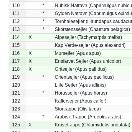
110
*
Nubisk Natravn (Caprimulgus nubicu
111
*
Gylden Natravn (Caprimulgus eximiu
112
*
Tornhalesejler (Hirundapus caudacut
113
*
Skorstenssejler (Chaetura pelagica)
114
X
Alpesejler (Tachymarptis melba)
115
Kap Verde-sejler (Apus alexandri)
116
X
Mursejler (Apus apus)
117
X
Ensfarvet Sejler (Apus unicolor)
118
X
Gråsejler (Apus pallidus)
119
*
Orientsejler (Apus pacificus)
120
Lille Sejler (Apus affinis)
121
*
Horussejler (Apus horus)
122
Kaffersejler (Apus caffer)
123
Stortrappe (Otis tarda)
124
*
Arabisk Trappe (Ardeotis arabs)
125
X
Kravetrappe (Chlamydotis undulata)