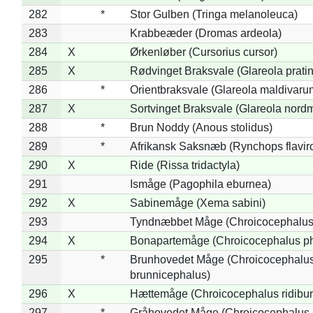
282
*
Stor Gulben (Tringa melanoleuca)
283
Krabbeæder (Dromas ardeola)
284
X
Ørkenløber (Cursorius cursor)
285
X
Rødvinget Braksvale (Glareola pratin
286
*
Orientbraksvale (Glareola maldivaru
287
X
Sortvinget Braksvale (Glareola nord
288
*
Brun Noddy (Anous stolidus)
289
*
Afrikansk Saksnæb (Rynchops flaviro
290
X
Ride (Rissa tridactyla)
291
Ismåge (Pagophila eburnea)
292
X
Sabinemåge (Xema sabini)
293
Tyndnæbbet Måge (Chroicocephalus
294
X
Bonapartemåge (Chroicocephalus ph
295
*
Brunhovedet Måge (Chroicocephalu
brunnicephalus)
296
X
Hættemåge (Chroicocephalus ridibu
297
*
Gråhovedet Måge (Chroicocephalus