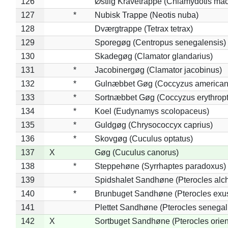
126
Østlig Kravetrappe (Chlamydotis mac
127
*
Nubisk Trappe (Neotis nuba)
128
Dværgtrappe (Tetrax tetrax)
129
Sporegøg (Centropus senegalensis)
130
Skadegøg (Clamator glandarius)
131
*
Jacobinergøg (Clamator jacobinus)
132
*
Gulnæbbet Gøg (Coccyzus american
133
*
Sortnæbbet Gøg (Coccyzus erythrop
134
*
Koel (Eudynamys scolopaceus)
135
*
Guldgøg (Chrysococcyx caprius)
136
*
Skovgøg (Cuculus optatus)
137
X
Gøg (Cuculus canorus)
138
*
Steppehøne (Syrrhaptes paradoxus)
139
Spidshalet Sandhøne (Pterocles alch
140
*
Brunbuget Sandhøne (Pterocles exus
141
Plettet Sandhøne (Pterocles senegal
142
X
Sortbuget Sandhøne (Pterocles orient