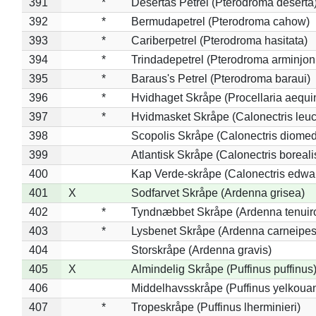
391
*
Desertas Petrel (Pterodroma deserta
392
*
Bermudapetrel (Pterodroma cahow)
393
*
Cariberpetrel (Pterodroma hasitata)
394
*
Trindadepetrel (Pterodroma arminjon
395
*
Baraus's Petrel (Pterodroma baraui)
396
*
Hvidhaget Skråpe (Procellaria aequin
397
*
Hvidmasket Skråpe (Calonectris leu
398
Scopolis Skråpe (Calonectris diome
399
Atlantisk Skråpe (Calonectris boreali
400
Kap Verde-skråpe (Calonectris edwar
401
X
Sodfarvet Skråpe (Ardenna grisea)
402
*
Tyndnæbbet Skråpe (Ardenna tenuiro
403
*
Lysbenet Skråpe (Ardenna carneipes
404
Storskråpe (Ardenna gravis)
405
X
Almindelig Skråpe (Puffinus puffinus
406
Middelhavsskråpe (Puffinus yelkoua
407
*
Tropeskråpe (Puffinus lherminieri)