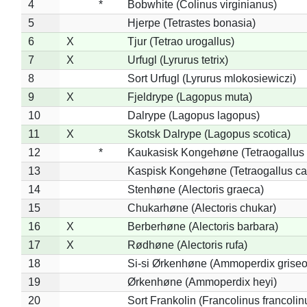
4
*
Bobwhite (Colinus virginianus)
5
Hjerpe (Tetrastes bonasia)
6
X
Tjur (Tetrao urogallus)
7
X
Urfugl (Lyrurus tetrix)
8
Sort Urfugl (Lyrurus mlokosiewiczi)
9
X
Fjeldrype (Lagopus muta)
10
Dalrype (Lagopus lagopus)
11
X
Skotsk Dalrype (Lagopus scotica)
12
*
Kaukasisk Kongehøne (Tetraogallus 
13
Kaspisk Kongehøne (Tetraogallus ca
14
Stenhøne (Alectoris graeca)
15
Chukarhøne (Alectoris chukar)
16
X
Berberhøne (Alectoris barbara)
17
X
Rødhøne (Alectoris rufa)
18
Si-si Ørkenhøne (Ammoperdix griseo
19
Ørkenhøne (Ammoperdix heyi)
20
Sort Frankolin (Francolinus francolin