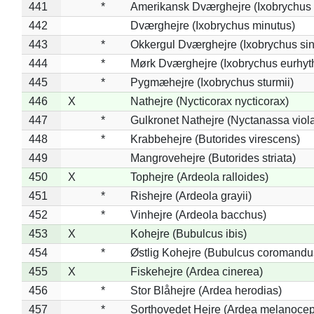
441
*
Amerikansk Dværghejre (Ixobrychus e
442
Dværghejre (Ixobrychus minutus)
443
*
Okkergul Dværghejre (Ixobrychus sin
444
*
Mørk Dværghejre (Ixobrychus eurhy
445
*
Pygmæhejre (Ixobrychus sturmii)
446
X
Nathejre (Nycticorax nycticorax)
447
*
Gulkronet Nathejre (Nyctanassa viol
448
*
Krabbehejre (Butorides virescens)
449
Mangrovehejre (Butorides striata)
450
X
Tophejre (Ardeola ralloides)
451
*
Rishejre (Ardeola grayii)
452
*
Vinhejre (Ardeola bacchus)
453
X
Kohejre (Bubulcus ibis)
454
*
Østlig Kohejre (Bubulcus coromandu
455
X
Fiskehejre (Ardea cinerea)
456
*
Stor Blåhejre (Ardea herodias)
457
*
Sorthovedet Hejre (Ardea melanocep