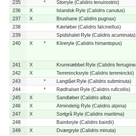
235
*
Storryle (Calidris tenuirostris)
236
X
Islandsk Ryle (Calidris canutus)
237
X
Brushane (Calidris pugnax)
238
Kærløber (Calidris falcinellus)
239
Spidshalet Ryle (Calidris acuminata)
240
X
*
Klireryle (Calidris himantopus)
241
X
Krumnæbbet Ryle (Calidris ferrugine
242
X
Temmincksryle (Calidris temminckii)
243
*
Langtået Ryle (Calidris subminuta)
244
*
Rødhalset Ryle (Calidris ruficollis)
245
X
Sandløber (Calidris alba)
246
X
Almindelig Ryle (Calidris alpina)
247
X
Sortgrå Ryle (Calidris maritima)
248
Bairdsryle (Calidris bairdii)
249
X
Dværgryle (Calidris minuta)