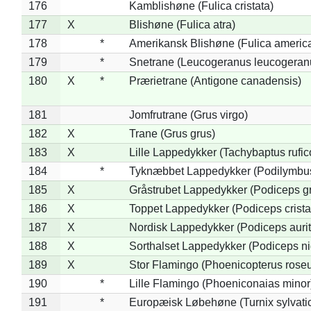
176
Kamblishøne (Fulica cristata)
177
X
Blishøne (Fulica atra)
178
*
Amerikansk Blishøne (Fulica americ
179
*
Snetrane (Leucogeranus leucogeran
180
X
*
Prærietrane (Antigone canadensis)
181
Jomfrutrane (Grus virgo)
182
X
Trane (Grus grus)
183
X
Lille Lappedykker (Tachybaptus rufico
184
*
Tyknæbbet Lappedykker (Podilymbu
185
X
Gråstrubet Lappedykker (Podiceps g
186
X
Toppet Lappedykker (Podiceps crista
187
X
Nordisk Lappedykker (Podiceps aurit
188
X
Sorthalset Lappedykker (Podiceps nig
189
X
Stor Flamingo (Phoenicopterus rose
190
*
Lille Flamingo (Phoeniconaias minor
191
*
Europæisk Løbehøne (Turnix sylvati