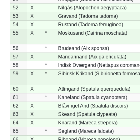
52
X
Nilgås (Alopochen aegyptiaca)
53
X
Gravand (Tadorna tadorna)
54
X
Rustand (Tadorna ferruginea)
55
X
*
Moskusand (Cairina moschata)
56
*
Brudeand (Aix sponsa)
57
X
Mandarinand (Aix galericulata)
58
*
Indisk Dværgand (Nettapus coroman
59
X
*
Sibirisk Krikand (Sibirionetta formosa
60
X
Atlingand (Spatula querquedula)
61
*
Kaneland (Spatula cyanoptera)
62
X
Blåvinget And (Spatula discors)
63
X
Skeand (Spatula clypeata)
64
X
Knarand (Mareca strepera)
65
*
Segland (Mareca falcata)
66
X
Pibeand (Mareca penelope)