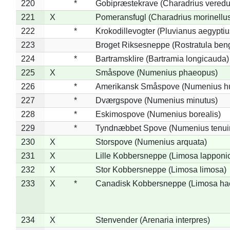
220
*
Gobipræstekrave (Charadrius veredu
221
X
Pomeransfugl (Charadrius morinellu
222
*
Krokodillevogter (Pluvianus aegyptiu
223
Broget Riksesneppe (Rostratula ben
224
*
Bartramsklire (Bartramia longicauda)
225
X
Småspove (Numenius phaeopus)
226
*
Amerikansk Småspove (Numenius h
227
*
Dværgspove (Numenius minutus)
228
*
Eskimospove (Numenius borealis)
229
*
Tyndnæbbet Spove (Numenius tenuiro
230
X
Storspove (Numenius arquata)
231
X
Lille Kobbersneppe (Limosa lapponi
232
X
Stor Kobbersneppe (Limosa limosa)
233
X
*
Canadisk Kobbersneppe (Limosa ha
234
X
Stenvender (Arenaria interpres)