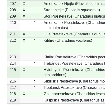
207
X
Amerikansk Hjejle (Pluvialis dominic
208
X
Strandhjejle (Pluvialis squatarola)
209
X
Stor Præstekrave (Charadrius hiaticu
210
*
Amerikansk Præstekrave (Charadriu
semipalmatus)
211
X
Lille Præstekrave (Charadrius dubius
212
X
*
Kildire (Charadrius vociferus)
213
Kittlitz' Præstekrave (Charadrius pec
214
*
Trebåndet Præstekrave (Charadrius tr
215
X
Hvidbrystet Præstekrave (Charadrius
alexandrinus)
216
*
Sibirisk Præstekrave (Charadrius mo
217
*
Tibetansk Præstekrave (Charadrius at
218
X
Ørkenpræstekrave (Charadrius lesche
219
Kaspisk Præstekrave (Charadrius asi