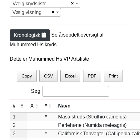
×
Vælg krydsliste
×
Vælg visning
Se årsopdelt oversigt af
Kronologisk
Muhummed H
s kryds
Dette er Muhummed Hs VP Artsliste
Copy
CSV
Excel
PDF
Print
Søg:
#
X
*
Navn
1
*
Masaistruds (Struthio camelus)
2
Perlehøne (Numida meleagris)
3
*
Californisk Topvagtel (Callipepla cali