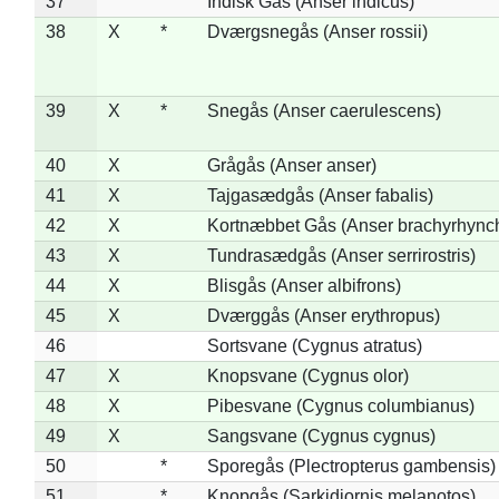
37
Indisk Gås (Anser indicus)
38
X
*
Dværgsnegås (Anser rossii)
39
X
*
Snegås (Anser caerulescens)
40
X
Grågås (Anser anser)
41
X
Tajgasædgås (Anser fabalis)
42
X
Kortnæbbet Gås (Anser brachyrhync
43
X
Tundrasædgås (Anser serrirostris)
44
X
Blisgås (Anser albifrons)
45
X
Dværggås (Anser erythropus)
46
Sortsvane (Cygnus atratus)
47
X
Knopsvane (Cygnus olor)
48
X
Pibesvane (Cygnus columbianus)
49
X
Sangsvane (Cygnus cygnus)
50
*
Sporegås (Plectropterus gambensis)
51
*
Knopgås (Sarkidiornis melanotos)