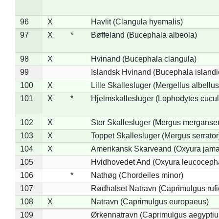
96
X
Havlit (Clangula hyemalis)
97
X
*
Bøffeland (Bucephala albeola)
98
X
Hvinand (Bucephala clangula)
99
Islandsk Hvinand (Bucephala islandi
100
X
Lille Skallesluger (Mergellus albellus
101
X
*
Hjelmskallesluger (Lophodytes cucul
102
X
Stor Skallesluger (Mergus merganser
103
X
Toppet Skallesluger (Mergus serrator
104
X
Amerikansk Skarveand (Oxyura jama
105
Hvidhovedet And (Oxyura leucoceph
106
*
Nathøg (Chordeiles minor)
107
Rødhalset Natravn (Caprimulgus rufic
108
X
Natravn (Caprimulgus europaeus)
109
Ørkennatravn (Caprimulgus aegyptiu