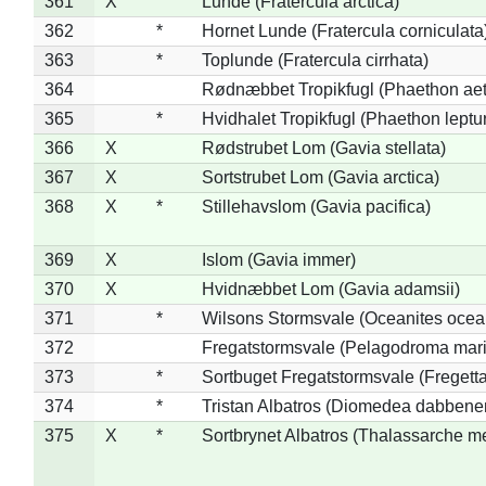
361
X
Lunde (Fratercula arctica)
362
*
Hornet Lunde (Fratercula corniculata
363
*
Toplunde (Fratercula cirrhata)
364
Rødnæbbet Tropikfugl (Phaethon ae
365
*
Hvidhalet Tropikfugl (Phaethon leptu
366
X
Rødstrubet Lom (Gavia stellata)
367
X
Sortstrubet Lom (Gavia arctica)
368
X
*
Stillehavslom (Gavia pacifica)
369
X
Islom (Gavia immer)
370
X
Hvidnæbbet Lom (Gavia adamsii)
371
*
Wilsons Stormsvale (Oceanites ocea
372
Fregatstormsvale (Pelagodroma mar
373
*
Sortbuget Fregatstormsvale (Fregetta
374
*
Tristan Albatros (Diomedea dabbene
375
X
*
Sortbrynet Albatros (Thalassarche m