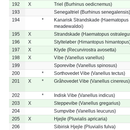
192
X
Triel (Burhinus oedicnemus)
193
Senegaltriel (Burhinus senegalensis
194
*
Kanarisk Strandskade (Haematopus
meadewaldoi)
195
X
Strandskade (Haematopus ostralegu
196
X
Stylteløber (Himantopus himantopus
197
X
Klyde (Recurvirostra avosetta)
198
X
Vibe (Vanellus vanellus)
199
Sporevibe (Vanellus spinosus)
200
*
Sorthovedet Vibe (Vanellus tectus)
201
X
*
Gråhovedet Vibe (Vanellus cinereus)
202
*
Indisk Vibe (Vanellus indicus)
203
X
Steppevibe (Vanellus gregarius)
204
Sumpvibe (Vanellus leucurus)
205
X
Hjejle (Pluvialis apricaria)
206
Sibirisk Hjejle (Pluvialis fulva)