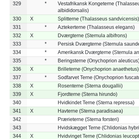
329
*
Vestafrikansk Kongeterne (Thalasse
albididorsalis)
330
X
Splitterne (Thalasseus sandvicensis)
331
*
Aztekerterne (Thalasseus elegans)
332
X
Dværgterne (Sternula albifrons)
333
*
Persisk Dværgterne (Sternula saunde
334
*
Amerikansk Dværgterne (Sternula ant
335
*
Beringsterne (Onychoprion aleuticus
336
X
Brilleterne (Onychoprion anaethetus)
337
*
Sodfarvet Terne (Onychoprion fuscat
338
X
Rosenterne (Sterna dougallii)
339
X
Fjordterne (Sterna hirundo)
340
Hvidkindet Terne (Sterna repressa)
341
X
Havterne (Sterna paradisaea)
342
Prærieterne (Sterna forsteri)
343
Hvidskægget Terne (Chlidonias hybr
344
X
Hvidvinget Terne (Chlidonias leucopt