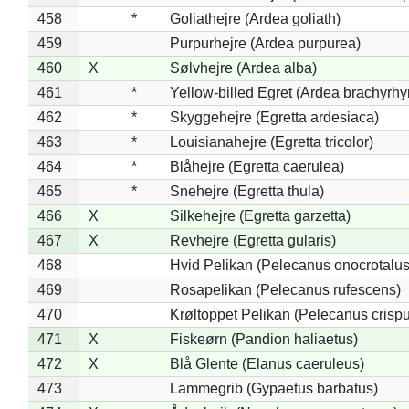
458
*
Goliathejre (Ardea goliath)
459
Purpurhejre (Ardea purpurea)
460
X
Sølvhejre (Ardea alba)
461
*
Yellow-billed Egret (Ardea brachyrh
462
*
Skyggehejre (Egretta ardesiaca)
463
*
Louisianahejre (Egretta tricolor)
464
*
Blåhejre (Egretta caerulea)
465
*
Snehejre (Egretta thula)
466
X
Silkehejre (Egretta garzetta)
467
X
Revhejre (Egretta gularis)
468
Hvid Pelikan (Pelecanus onocrotalus
469
Rosapelikan (Pelecanus rufescens)
470
Krøltoppet Pelikan (Pelecanus crisp
471
X
Fiskeørn (Pandion haliaetus)
472
X
Blå Glente (Elanus caeruleus)
473
Lammegrib (Gypaetus barbatus)