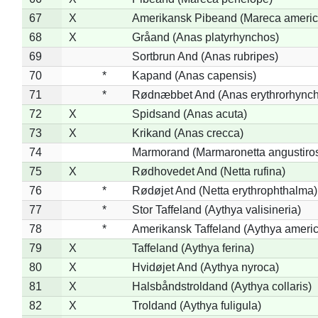
67
X
Amerikansk Pibeand (Mareca americ
68
X
Gråand (Anas platyrhynchos)
69
Sortbrun And (Anas rubripes)
70
*
Kapand (Anas capensis)
71
*
Rødnæbbet And (Anas erythrorhynch
72
X
Spidsand (Anas acuta)
73
X
Krikand (Anas crecca)
74
Marmorand (Marmaronetta angustirost
75
X
Rødhovedet And (Netta rufina)
76
*
Rødøjet And (Netta erythrophthalma)
77
*
Stor Taffeland (Aythya valisineria)
78
*
Amerikansk Taffeland (Aythya ameri
79
X
Taffeland (Aythya ferina)
80
X
Hvidøjet And (Aythya nyroca)
81
X
Halsbåndstroldand (Aythya collaris)
82
X
Troldand (Aythya fuligula)