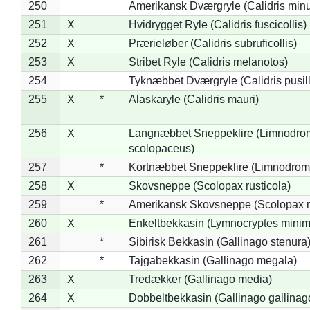
250
Amerikansk Dværgryle (Calidris minut
251
X
Hvidrygget Ryle (Calidris fuscicollis)
252
X
Prærieløber (Calidris subruficollis)
253
X
Stribet Ryle (Calidris melanotos)
254
Tyknæbbet Dværgryle (Calidris pusil
255
X
*
Alaskaryle (Calidris mauri)
256
X
Langnæbbet Sneppeklire (Limnodro
scolopaceus)
257
*
Kortnæbbet Sneppeklire (Limnodrom
258
X
Skovsneppe (Scolopax rusticola)
259
*
Amerikansk Skovsneppe (Scolopax m
260
X
Enkeltbekkasin (Lymnocryptes minim
261
*
Sibirisk Bekkasin (Gallinago stenura
262
*
Tajgabekkasin (Gallinago megala)
263
X
Tredækker (Gallinago media)
264
X
Dobbeltbekkasin (Gallinago gallinag