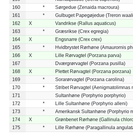
160
*
Sørgedue (Zenaida macroura)
161
*
Gulbuget Papegøjedue (Treron waali
162
X
Vandrikse (Rallus aquaticus)
163
*
Græsrikse (Crex egregia)
164
X
Engsnarre (Crex crex)
165
*
Hvidbrystet Rørhøne (Amaurornis ph
166
X
Lille Rørvagtel (Porzana parva)
167
Dværgrørvagtel (Porzana pusilla)
168
X
Plettet Rørvagtel (Porzana porzana)
169
*
Sorarørvagtel (Porzana carolina)
170
*
Stribet Rørvagtel (Aenigmatolimnas 
171
Sultanhøne (Porphyrio porphyrio)
172
*
Lille Sultanhøne (Porphyrio alleni)
173
*
Amerikansk Sultanhøne (Porphyrio m
174
X
Grønbenet Rørhøne (Gallinula chlor
175
*
Lille Rørhøne (Paragallinula angulat