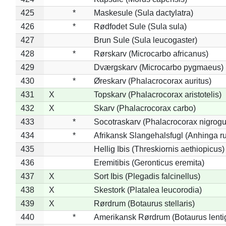
425
*
Maskesule (Sula dactylatra)
426
*
Rødfodet Sule (Sula sula)
427
Brun Sule (Sula leucogaster)
428
*
Rørskarv (Microcarbo africanus)
429
Dværgskarv (Microcarbo pygmaeus)
430
*
Øreskarv (Phalacrocorax auritus)
431
X
Topskarv (Phalacrocorax aristotelis)
432
X
Skarv (Phalacrocorax carbo)
433
*
Socotraskarv (Phalacrocorax nigrogul
434
*
Afrikansk Slangehalsfugl (Anhinga ru
435
Hellig Ibis (Threskiornis aethiopicus)
436
Eremitibis (Geronticus eremita)
437
X
Sort Ibis (Plegadis falcinellus)
438
X
Skestork (Platalea leucorodia)
439
X
Rørdrum (Botaurus stellaris)
440
*
Amerikansk Rørdrum (Botaurus lenti