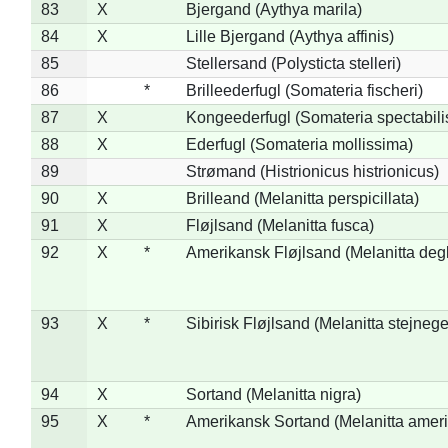
83
X
Bjergand (Aythya marila)
84
X
Lille Bjergand (Aythya affinis)
85
Stellersand (Polysticta stelleri)
86
*
Brilleederfugl (Somateria fischeri)
87
X
Kongeederfugl (Somateria spectabili
88
X
Ederfugl (Somateria mollissima)
89
Strømand (Histrionicus histrionicus)
90
X
Brilleand (Melanitta perspicillata)
91
X
Fløjlsand (Melanitta fusca)
92
X
*
Amerikansk Fløjlsand (Melanitta deg
93
X
*
Sibirisk Fløjlsand (Melanitta stejnege
94
X
Sortand (Melanitta nigra)
95
X
*
Amerikansk Sortand (Melanitta amer