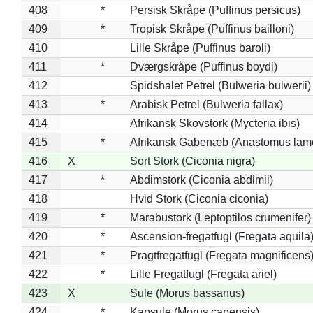
408
*
Persisk Skråpe (Puffinus persicus)
409
*
Tropisk Skråpe (Puffinus bailloni)
410
Lille Skråpe (Puffinus baroli)
411
*
Dværgskråpe (Puffinus boydi)
412
Spidshalet Petrel (Bulweria bulwerii)
413
*
Arabisk Petrel (Bulweria fallax)
414
Afrikansk Skovstork (Mycteria ibis)
415
*
Afrikansk Gabenæb (Anastomus lame
416
X
Sort Stork (Ciconia nigra)
417
*
Abdimstork (Ciconia abdimii)
418
Hvid Stork (Ciconia ciconia)
419
*
Marabustork (Leptoptilos crumenifer)
420
*
Ascension-fregatfugl (Fregata aquila
421
*
Pragtfregatfugl (Fregata magnificens
422
*
Lille Fregatfugl (Fregata ariel)
423
X
Sule (Morus bassanus)
424
*
Kapsule (Morus capensis)