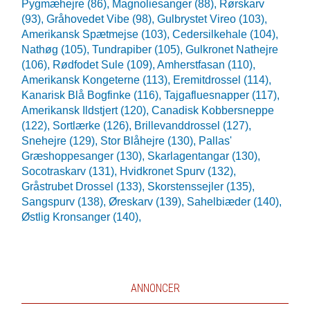
Pygmæhejre (86),
Magnoliesanger (88),
Rørskarv
(93),
Gråhovedet Vibe (98),
Gulbrystet Vireo (103),
Amerikansk Spætmejse (103),
Cedersilkehale (104),
Nathøg (105),
Tundrapiber (105),
Gulkronet Nathejre
(106),
Rødfodet Sule (109),
Amherstfasan (110),
Amerikansk Kongeterne (113),
Eremitdrossel (114),
Kanarisk Blå Bogfinke (116),
Tajgafluesnapper (117),
Amerikansk Ildstjert (120),
Canadisk Kobbersneppe
(122),
Sortlærke (126),
Brillevanddrossel (127),
Snehejre (129),
Stor Blåhejre (130),
Pallas'
Græshoppesanger (130),
Skarlagentangar (130),
Socotraskarv (131),
Hvidkronet Spurv (132),
Gråstrubet Drossel (133),
Skorstenssejler (135),
Sangspurv (138),
Øreskarv (139),
Sahelbiæder (140),
Østlig Kronsanger (140),
ANNONCER