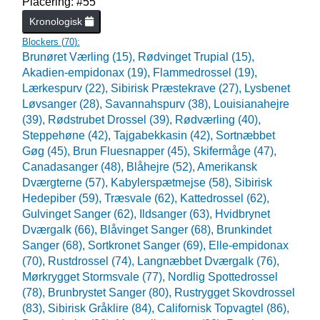
Placering: #55
Kronologisk
Blockers (
70
):
Brunøret Værling (15),
Rødvinget Trupial (15),
Akadien-empidonax (19),
Flammedrossel (19),
Lærkespurv (22),
Sibirisk Præstekrave (27),
Lysbenet
Løvsanger (28),
Savannahspurv (38),
Louisianahejre
(39),
Rødstrubet Drossel (39),
Rødværling (40),
Steppehøne (42),
Tajgabekkasin (42),
Sortnæbbet
Gøg (45),
Brun Fluesnapper (45),
Skifermåge (47),
Canadasanger (48),
Blåhejre (52),
Amerikansk
Dværgterne (57),
Kabylerspætmejse (58),
Sibirisk
Hedepiber (59),
Træsvale (62),
Kattedrossel (62),
Gulvinget Sanger (62),
Ildsanger (63),
Hvidbrynet
Dværgalk (66),
Blåvinget Sanger (68),
Brunkindet
Sanger (68),
Sortkronet Sanger (69),
Elle-empidonax
(70),
Rustdrossel (74),
Langnæbbet Dværgalk (76),
Mørkrygget Stormsvale (77),
Nordlig Spottedrossel
(78),
Brunbrystet Sanger (80),
Rustrygget Skovdrossel
(83),
Sibirisk Gråklire (84),
Californisk Topvagtel (86),