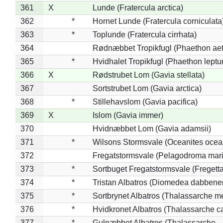
361
X
Lunde (Fratercula arctica)
362
*
Hornet Lunde (Fratercula corniculata
363
*
Toplunde (Fratercula cirrhata)
364
Rødnæbbet Tropikfugl (Phaethon ae
365
*
Hvidhalet Tropikfugl (Phaethon leptu
366
X
Rødstrubet Lom (Gavia stellata)
367
Sortstrubet Lom (Gavia arctica)
368
*
Stillehavslom (Gavia pacifica)
369
X
Islom (Gavia immer)
370
Hvidnæbbet Lom (Gavia adamsii)
371
*
Wilsons Stormsvale (Oceanites ocea
372
Fregatstormsvale (Pelagodroma mar
373
*
Sortbuget Fregatstormsvale (Fregetta
374
*
Tristan Albatros (Diomedea dabbene
375
*
Sortbrynet Albatros (Thalassarche m
376
*
Hvidkronet Albatros (Thalassarche c
377
*
Gulnæbbet Albatros (Thalassarche