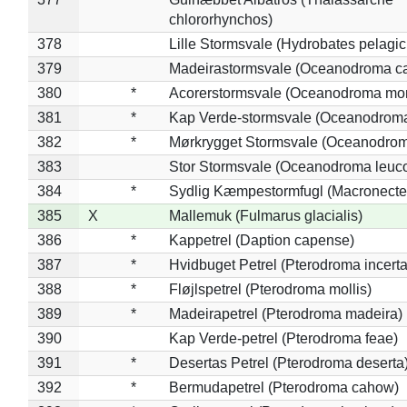
chlororhynchos)
378
Lille Stormsvale (Hydrobates pelagic
379
Madeirastormsvale (Oceanodroma ca
380
*
Acorerstormsvale (Oceanodroma mon
381
*
Kap Verde-stormsvale (Oceanodroma
382
*
Mørkrygget Stormsvale (Oceanodrom
383
Stor Stormsvale (Oceanodroma leuc
384
*
Sydlig Kæmpestormfugl (Macronecte
385
X
Mallemuk (Fulmarus glacialis)
386
*
Kappetrel (Daption capense)
387
*
Hvidbuget Petrel (Pterodroma incerta
388
*
Fløjlspetrel (Pterodroma mollis)
389
*
Madeirapetrel (Pterodroma madeira)
390
Kap Verde-petrel (Pterodroma feae)
391
*
Desertas Petrel (Pterodroma deserta
392
*
Bermudapetrel (Pterodroma cahow)