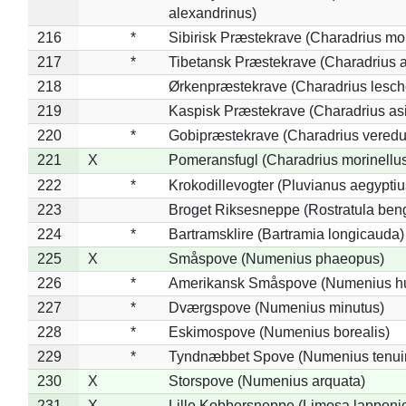
alexandrinus)
216
*
Sibirisk Præstekrave (Charadrius mo
217
*
Tibetansk Præstekrave (Charadrius at
218
Ørkenpræstekrave (Charadrius lesche
219
Kaspisk Præstekrave (Charadrius asi
220
*
Gobipræstekrave (Charadrius veredu
221
X
Pomeransfugl (Charadrius morinellu
222
*
Krokodillevogter (Pluvianus aegyptiu
223
Broget Riksesneppe (Rostratula ben
224
*
Bartramsklire (Bartramia longicauda)
225
X
Småspove (Numenius phaeopus)
226
*
Amerikansk Småspove (Numenius h
227
*
Dværgspove (Numenius minutus)
228
*
Eskimospove (Numenius borealis)
229
*
Tyndnæbbet Spove (Numenius tenuiro
230
X
Storspove (Numenius arquata)
231
X
Lille Kobbersneppe (Limosa lapponi