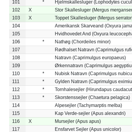
101
*
Hjelmskallesluger (Lophodytes cucul
102
X
Stor Skallesluger (Mergus merganser
103
X
Toppet Skallesluger (Mergus serrator
104
Amerikansk Skarveand (Oxyura jama
105
Hvidhovedet And (Oxyura leucoceph
106
*
Nathøg (Chordeiles minor)
107
Rødhalset Natravn (Caprimulgus rufic
108
Natravn (Caprimulgus europaeus)
109
Ørkennatravn (Caprimulgus aegyptiu
110
*
Nubisk Natravn (Caprimulgus nubicu
111
*
Gylden Natravn (Caprimulgus eximiu
112
*
Tornhalesejler (Hirundapus caudacut
113
*
Skorstenssejler (Chaetura pelagica)
114
Alpesejler (Tachymarptis melba)
115
Kap Verde-sejler (Apus alexandri)
116
X
Mursejler (Apus apus)
117
Ensfarvet Sejler (Apus unicolor)