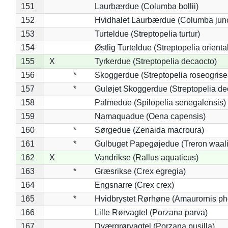
151
Laurbærdue (Columba bollii)
152
Hvidhalet Laurbærdue (Columba jun
153
Turteldue (Streptopelia turtur)
154
Østlig Turteldue (Streptopelia oriental
155
X
Tyrkerdue (Streptopelia decaocto)
156
*
Skoggerdue (Streptopelia roseogrise
157
*
Guløjet Skoggerdue (Streptopelia de
158
Palmedue (Spilopelia senegalensis)
159
Namaquadue (Oena capensis)
160
*
Sørgedue (Zenaida macroura)
161
*
Gulbuget Papegøjedue (Treron waali
162
X
Vandrikse (Rallus aquaticus)
163
*
Græsrikse (Crex egregia)
164
Engsnarre (Crex crex)
165
*
Hvidbrystet Rørhøne (Amaurornis ph
166
Lille Rørvagtel (Porzana parva)
167
Dværgrørvagtel (Porzana pusilla)