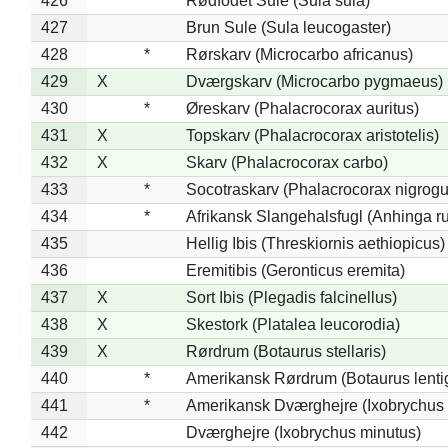
426
*
Rødfodet Sule (Sula sula)
427
Brun Sule (Sula leucogaster)
428
*
Rørskarv (Microcarbo africanus)
429
X
Dværgskarv (Microcarbo pygmaeus)
430
*
Øreskarv (Phalacrocorax auritus)
431
X
Topskarv (Phalacrocorax aristotelis)
432
X
Skarv (Phalacrocorax carbo)
433
*
Socotraskarv (Phalacrocorax nigrogul
434
*
Afrikansk Slangehalsfugl (Anhinga ru
435
Hellig Ibis (Threskiornis aethiopicus)
436
Eremitibis (Geronticus eremita)
437
X
Sort Ibis (Plegadis falcinellus)
438
X
Skestork (Platalea leucorodia)
439
X
Rørdrum (Botaurus stellaris)
440
*
Amerikansk Rørdrum (Botaurus lenti
441
*
Amerikansk Dværghejre (Ixobrychus e
442
Dværghejre (Ixobrychus minutus)