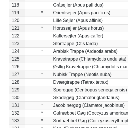
118
Gråsejler (Apus pallidus)
119
*
Orientsejler (Apus pacificus)
120
Lille Sejler (Apus affinis)
121
*
Horussejler (Apus horus)
122
Kaffersejler (Apus caffer)
123
Stortrappe (Otis tarda)
124
*
Arabisk Trappe (Ardeotis arabs)
125
Kravetrappe (Chlamydotis undulata)
126
Østlig Kravetrappe (Chlamydotis mac
127
*
Nubisk Trappe (Neotis nuba)
128
Dværgtrappe (Tetrax tetrax)
129
Sporegøg (Centropus senegalensis)
130
Skadegøg (Clamator glandarius)
131
*
Jacobinergøg (Clamator jacobinus)
132
*
Gulnæbbet Gøg (Coccyzus american
133
*
Sortnæbbet Gøg (Coccyzus erythrop