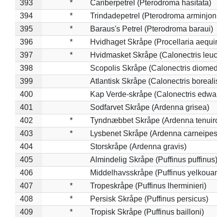
393
*
Cariberpetrel (Pterodroma hasitata)
394
*
Trindadepetrel (Pterodroma arminjon
395
*
Baraus's Petrel (Pterodroma baraui)
396
*
Hvidhaget Skråpe (Procellaria aequin
397
*
Hvidmasket Skråpe (Calonectris leu
398
Scopolis Skråpe (Calonectris diome
399
Atlantisk Skråpe (Calonectris boreali
400
Kap Verde-skråpe (Calonectris edwar
401
Sodfarvet Skråpe (Ardenna grisea)
402
*
Tyndnæbbet Skråpe (Ardenna tenuiro
403
*
Lysbenet Skråpe (Ardenna carneipes
404
Storskråpe (Ardenna gravis)
405
Almindelig Skråpe (Puffinus puffinus
406
Middelhavsskråpe (Puffinus yelkoua
407
*
Tropeskråpe (Puffinus lherminieri)
408
*
Persisk Skråpe (Puffinus persicus)
409
*
Tropisk Skråpe (Puffinus bailloni)