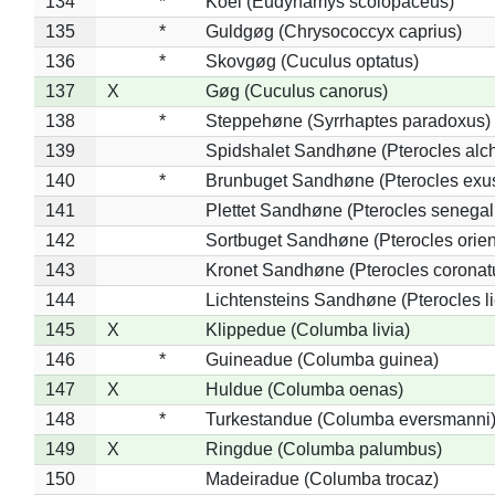
134
*
Koel (Eudynamys scolopaceus)
135
*
Guldgøg (Chrysococcyx caprius)
136
*
Skovgøg (Cuculus optatus)
137
X
Gøg (Cuculus canorus)
138
*
Steppehøne (Syrrhaptes paradoxus)
139
Spidshalet Sandhøne (Pterocles alch
140
*
Brunbuget Sandhøne (Pterocles exus
141
Plettet Sandhøne (Pterocles senegal
142
Sortbuget Sandhøne (Pterocles orient
143
Kronet Sandhøne (Pterocles coronat
144
Lichtensteins Sandhøne (Pterocles lic
145
X
Klippedue (Columba livia)
146
*
Guineadue (Columba guinea)
147
X
Huldue (Columba oenas)
148
*
Turkestandue (Columba eversmanni
149
X
Ringdue (Columba palumbus)
150
Madeiradue (Columba trocaz)