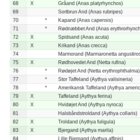
68
X
Gråand (Anas platyrhynchos)
69
Sortbrun And (Anas rubripes)
70
*
Kapand (Anas capensis)
71
*
Rødnæbbet And (Anas erythrorhynch
72
X
Spidsand (Anas acuta)
73
X
Krikand (Anas crecca)
74
Marmorand (Marmaronetta angustirost
75
X
Rødhovedet And (Netta rufina)
76
*
Rødøjet And (Netta erythrophthalma)
77
*
Stor Taffeland (Aythya valisineria)
78
*
Amerikansk Taffeland (Aythya ameri
79
X
Taffeland (Aythya ferina)
80
X
Hvidøjet And (Aythya nyroca)
81
Halsbåndstroldand (Aythya collaris)
82
X
Troldand (Aythya fuligula)
83
X
Bjergand (Aythya marila)
84
Lille Bjergand (Aythya affinis)