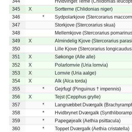
344
Hvidvinget Terne (Chlidonias leucopt
345
X
Sortterne (Chlidonias niger)
346
*
Sydpolarkjove (Stercorarius maccorm
347
Storkjove (Stercorarius skua)
348
Mellemkjove (Stercorarius pomarinus
349
X
Almindelig Kjove (Stercorarius parasi
350
Lille Kjove (Stercorarius longicaudus
351
X
Søkonge (Alle alle)
352
X
Polarlomvie (Uria lomvia)
353
X
Lomvie (Uria aalge)
354
X
Alk (Alca torda)
355
*
Gejrfugl (Pinguinus † impennis)
356
X
Tejst (Cepphus grylle)
357
*
Langnæbbet Dværgalk (Brachyramph
358
*
Hvidbrynet Dværgalk (Synthliboramp
359
*
Papegøjealk (Aethia psittacula)
360
*
Toppet Dværgalk (Aethia cristatella)