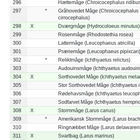
296
Hættemåge (Chroicocephalus ridibu
297
*
Gråhovedet Måge (Chroicocephalus
cirrocephalus)
298
X
Dværgmåge (Hydrocoloeus minutus)
299
Rosenmåge (Rhodostethia rosea)
300
Lattermåge (Leucophaeus atricilla)
301
Præriemåge (Leucophaeus pipixcan
302
*
Reliktmåge (Ichthyaetus relictus)
303
Audouinsmåge (Ichthyaetus audouini
304
X
Sorthovedet Måge (Ichthyaetus mela
305
Stor Sorthovedet Måge (Ichthyaetus 
306
Rødehavsmåge (Ichthyaetus leucop
307
Sodfarvet Måge (Ichthyaetus hempric
308
X
Stormmåge (Larus canus)
309
*
Amerikansk Stormmåge (Larus brach
310
Ringnæbbet Måge (Larus delawarens
311
X
Svartbag (Larus marinus)