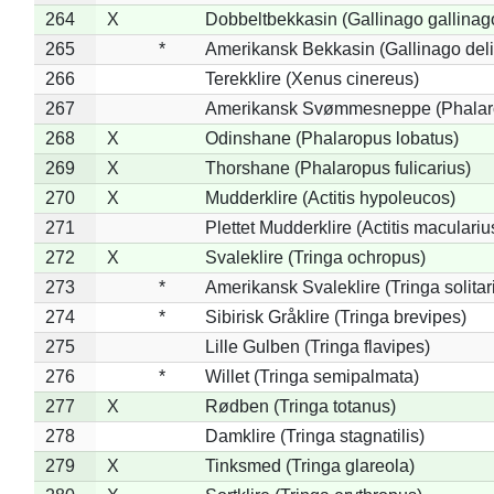
264
X
Dobbeltbekkasin (Gallinago gallinag
265
*
Amerikansk Bekkasin (Gallinago deli
266
Terekklire (Xenus cinereus)
267
Amerikansk Svømmesneppe (Phalarop
268
X
Odinshane (Phalaropus lobatus)
269
X
Thorshane (Phalaropus fulicarius)
270
X
Mudderklire (Actitis hypoleucos)
271
Plettet Mudderklire (Actitis maculariu
272
X
Svaleklire (Tringa ochropus)
273
*
Amerikansk Svaleklire (Tringa solitar
274
*
Sibirisk Gråklire (Tringa brevipes)
275
Lille Gulben (Tringa flavipes)
276
*
Willet (Tringa semipalmata)
277
X
Rødben (Tringa totanus)
278
Damklire (Tringa stagnatilis)
279
X
Tinksmed (Tringa glareola)