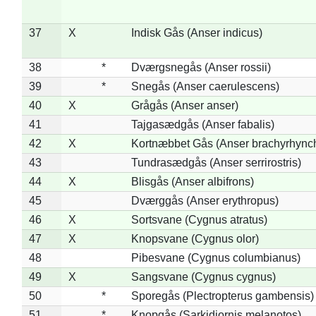
37
X
Indisk Gås (Anser indicus)
38
*
Dværgsnegås (Anser rossii)
39
*
Snegås (Anser caerulescens)
40
X
Grågås (Anser anser)
41
Tajgasædgås (Anser fabalis)
42
X
Kortnæbbet Gås (Anser brachyrhync
43
Tundrasædgås (Anser serrirostris)
44
X
Blisgås (Anser albifrons)
45
Dværggås (Anser erythropus)
46
X
Sortsvane (Cygnus atratus)
47
X
Knopsvane (Cygnus olor)
48
Pibesvane (Cygnus columbianus)
49
X
Sangsvane (Cygnus cygnus)
50
*
Sporegås (Plectropterus gambensis)
51
*
Knopgås (Sarkidiornis melanotos)