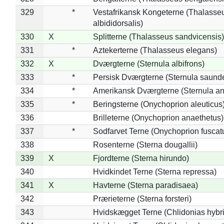
329
*
Vestafrikansk Kongeterne (Thalasse
albididorsalis)
330
X
Splitterne (Thalasseus sandvicensis)
331
*
Aztekerterne (Thalasseus elegans)
332
X
Dværgterne (Sternula albifrons)
333
*
Persisk Dværgterne (Sternula saunde
334
*
Amerikansk Dværgterne (Sternula ant
335
*
Beringsterne (Onychoprion aleuticus
336
Brilleterne (Onychoprion anaethetus)
337
*
Sodfarvet Terne (Onychoprion fuscat
338
Rosenterne (Sterna dougallii)
339
X
Fjordterne (Sterna hirundo)
340
Hvidkindet Terne (Sterna repressa)
341
X
Havterne (Sterna paradisaea)
342
Prærieterne (Sterna forsteri)
343
Hvidskægget Terne (Chlidonias hybr