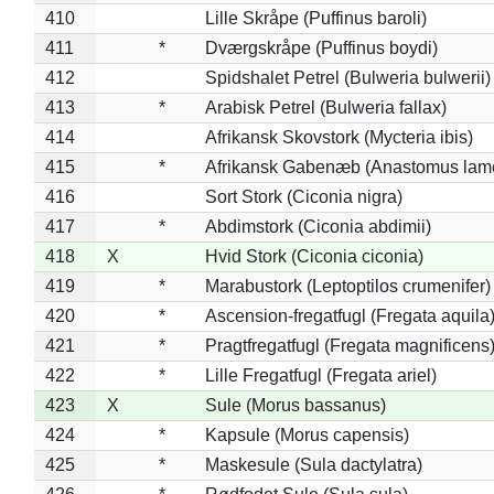
410
Lille Skråpe (Puffinus baroli)
411
*
Dværgskråpe (Puffinus boydi)
412
Spidshalet Petrel (Bulweria bulwerii)
413
*
Arabisk Petrel (Bulweria fallax)
414
Afrikansk Skovstork (Mycteria ibis)
415
*
Afrikansk Gabenæb (Anastomus lame
416
Sort Stork (Ciconia nigra)
417
*
Abdimstork (Ciconia abdimii)
418
X
Hvid Stork (Ciconia ciconia)
419
*
Marabustork (Leptoptilos crumenifer)
420
*
Ascension-fregatfugl (Fregata aquila
421
*
Pragtfregatfugl (Fregata magnificens
422
*
Lille Fregatfugl (Fregata ariel)
423
X
Sule (Morus bassanus)
424
*
Kapsule (Morus capensis)
425
*
Maskesule (Sula dactylatra)