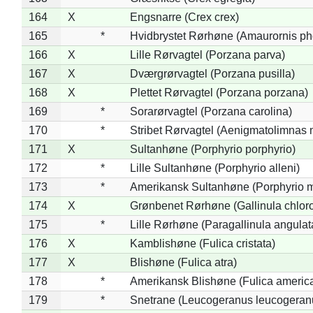
164
X
Engsnarre (Crex crex)
165
*
Hvidbrystet Rørhøne (Amaurornis ph
166
X
Lille Rørvagtel (Porzana parva)
167
X
Dværgrørvagtel (Porzana pusilla)
168
X
Plettet Rørvagtel (Porzana porzana)
169
*
Sorarørvagtel (Porzana carolina)
170
*
Stribet Rørvagtel (Aenigmatolimnas 
171
X
Sultanhøne (Porphyrio porphyrio)
172
*
Lille Sultanhøne (Porphyrio alleni)
173
*
Amerikansk Sultanhøne (Porphyrio m
174
X
Grønbenet Rørhøne (Gallinula chlor
175
*
Lille Rørhøne (Paragallinula angulat
176
X
Kamblishøne (Fulica cristata)
177
X
Blishøne (Fulica atra)
178
*
Amerikansk Blishøne (Fulica americ
179
*
Snetrane (Leucogeranus leucogeran