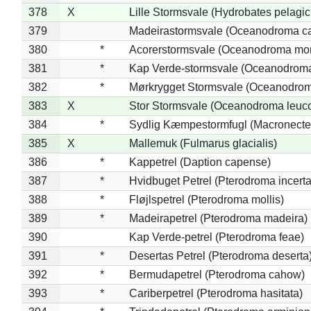
378
X
Lille Stormsvale (Hydrobates pelagic
379
Madeirastormsvale (Oceanodroma ca
380
*
Acorerstormsvale (Oceanodroma mon
381
*
Kap Verde-stormsvale (Oceanodroma
382
*
Mørkrygget Stormsvale (Oceanodrom
383
X
Stor Stormsvale (Oceanodroma leuc
384
*
Sydlig Kæmpestormfugl (Macronecte
385
X
Mallemuk (Fulmarus glacialis)
386
*
Kappetrel (Daption capense)
387
*
Hvidbuget Petrel (Pterodroma incerta
388
*
Fløjlspetrel (Pterodroma mollis)
389
*
Madeirapetrel (Pterodroma madeira)
390
Kap Verde-petrel (Pterodroma feae)
391
*
Desertas Petrel (Pterodroma deserta
392
*
Bermudapetrel (Pterodroma cahow)
393
*
Cariberpetrel (Pterodroma hasitata)