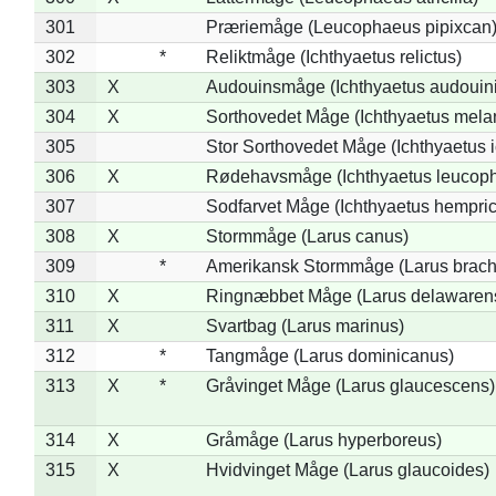
301
Præriemåge (Leucophaeus pipixcan
302
*
Reliktmåge (Ichthyaetus relictus)
303
X
Audouinsmåge (Ichthyaetus audouini
304
X
Sorthovedet Måge (Ichthyaetus mela
305
Stor Sorthovedet Måge (Ichthyaetus 
306
X
Rødehavsmåge (Ichthyaetus leucop
307
Sodfarvet Måge (Ichthyaetus hempric
308
X
Stormmåge (Larus canus)
309
*
Amerikansk Stormmåge (Larus brach
310
X
Ringnæbbet Måge (Larus delawarens
311
X
Svartbag (Larus marinus)
312
*
Tangmåge (Larus dominicanus)
313
X
*
Gråvinget Måge (Larus glaucescens)
314
X
Gråmåge (Larus hyperboreus)
315
X
Hvidvinget Måge (Larus glaucoides)