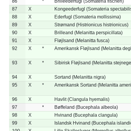
86
*
Brilleederfugl (Somateria fischeri)
87
X
Kongeederfugl (Somateria spectabili
88
X
Ederfugl (Somateria mollissima)
89
X
Strømand (Histrionicus histrionicus)
90
X
Brilleand (Melanitta perspicillata)
91
X
Fløjlsand (Melanitta fusca)
92
X
*
Amerikansk Fløjlsand (Melanitta deg
93
X
*
Sibirisk Fløjlsand (Melanitta stejnege
94
X
Sortand (Melanitta nigra)
95
X
*
Amerikansk Sortand (Melanitta amer
96
X
Havlit (Clangula hyemalis)
97
*
Bøffeland (Bucephala albeola)
98
X
Hvinand (Bucephala clangula)
99
X
Islandsk Hvinand (Bucephala islandi
100
X
Lille Skallesluger (Mergellus albellus