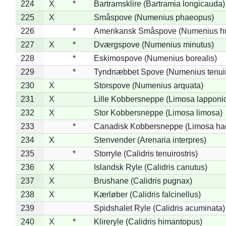
224
X
*
Bartramsklire (Bartramia longicauda)
225
X
Småspove (Numenius phaeopus)
226
*
Amerikansk Småspove (Numenius h
227
X
*
Dværgspove (Numenius minutus)
228
*
Eskimospove (Numenius borealis)
229
*
Tyndnæbbet Spove (Numenius tenuiro
230
X
Storspove (Numenius arquata)
231
X
Lille Kobbersneppe (Limosa lapponi
232
X
Stor Kobbersneppe (Limosa limosa)
233
*
Canadisk Kobbersneppe (Limosa ha
234
X
Stenvender (Arenaria interpres)
235
*
Storryle (Calidris tenuirostris)
236
X
Islandsk Ryle (Calidris canutus)
237
X
Brushane (Calidris pugnax)
238
X
Kærløber (Calidris falcinellus)
239
Spidshalet Ryle (Calidris acuminata)
240
X
*
Klireryle (Calidris himantopus)