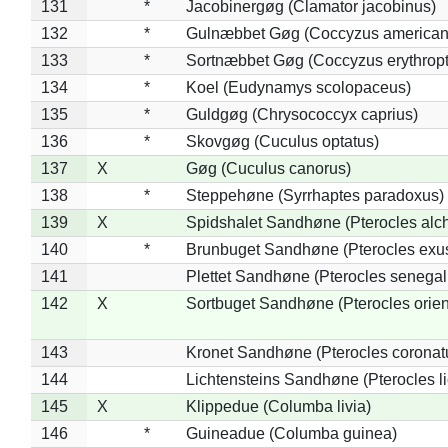
131
*
Jacobinergøg (Clamator jacobinus)
132
*
Gulnæbbet Gøg (Coccyzus american
133
*
Sortnæbbet Gøg (Coccyzus erythrop
134
*
Koel (Eudynamys scolopaceus)
135
*
Guldgøg (Chrysococcyx caprius)
136
*
Skovgøg (Cuculus optatus)
137
X
Gøg (Cuculus canorus)
138
*
Steppehøne (Syrrhaptes paradoxus)
139
X
Spidshalet Sandhøne (Pterocles alch
140
*
Brunbuget Sandhøne (Pterocles exus
141
Plettet Sandhøne (Pterocles senegal
142
X
Sortbuget Sandhøne (Pterocles orient
143
Kronet Sandhøne (Pterocles coronat
144
Lichtensteins Sandhøne (Pterocles lic
145
X
Klippedue (Columba livia)
146
*
Guineadue (Columba guinea)