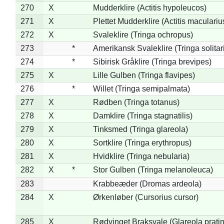
270
X
Mudderklire (Actitis hypoleucos)
271
X
Plettet Mudderklire (Actitis maculariu
272
X
Svaleklire (Tringa ochropus)
273
*
Amerikansk Svaleklire (Tringa solitar
274
*
Sibirisk Gråklire (Tringa brevipes)
275
X
Lille Gulben (Tringa flavipes)
276
*
Willet (Tringa semipalmata)
277
X
Rødben (Tringa totanus)
278
X
Damklire (Tringa stagnatilis)
279
X
Tinksmed (Tringa glareola)
280
X
Sortklire (Tringa erythropus)
281
X
Hvidklire (Tringa nebularia)
282
X
*
Stor Gulben (Tringa melanoleuca)
283
Krabbeæder (Dromas ardeola)
284
X
Ørkenløber (Cursorius cursor)
285
X
Rødvinget Braksvale (Glareola pratin