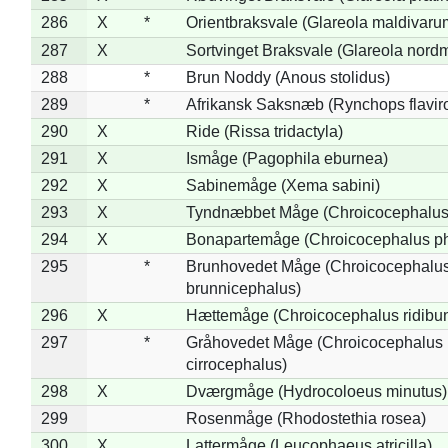
286
X
*
Orientbraksvale (Glareola maldivaru
287
X
Sortvinget Braksvale (Glareola nord
288
*
Brun Noddy (Anous stolidus)
289
*
Afrikansk Saksnæb (Rynchops flaviro
290
X
Ride (Rissa tridactyla)
291
X
Ismåge (Pagophila eburnea)
292
X
Sabinemåge (Xema sabini)
293
X
Tyndnæbbet Måge (Chroicocephalus
294
X
Bonapartemåge (Chroicocephalus ph
295
*
Brunhovedet Måge (Chroicocephalu
brunnicephalus)
296
X
Hættemåge (Chroicocephalus ridibu
297
*
Gråhovedet Måge (Chroicocephalus
cirrocephalus)
298
X
Dværgmåge (Hydrocoloeus minutus)
299
Rosenmåge (Rhodostethia rosea)
300
X
Lattermåge (Leucophaeus atricilla)