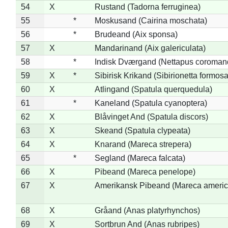
54
X
Rustand (Tadorna ferruginea)
55
*
Moskusand (Cairina moschata)
56
*
Brudeand (Aix sponsa)
57
X
Mandarinand (Aix galericulata)
58
*
Indisk Dværgand (Nettapus coroman
59
X
*
Sibirisk Krikand (Sibirionetta formosa
60
X
Atlingand (Spatula querquedula)
61
*
Kaneland (Spatula cyanoptera)
62
X
Blåvinget And (Spatula discors)
63
X
Skeand (Spatula clypeata)
64
X
Knarand (Mareca strepera)
65
*
Segland (Mareca falcata)
66
X
Pibeand (Mareca penelope)
67
X
Amerikansk Pibeand (Mareca americ
68
X
Gråand (Anas platyrhynchos)
69
X
Sortbrun And (Anas rubripes)