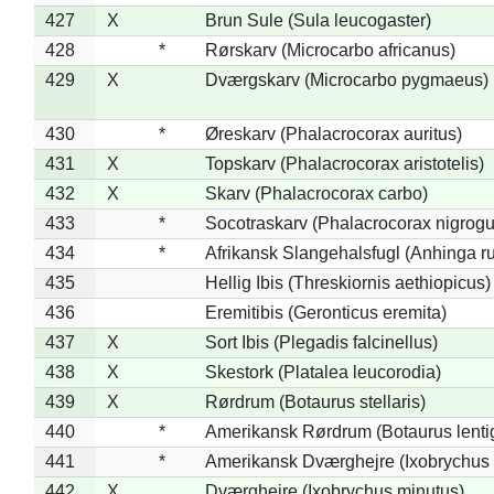
427
X
Brun Sule (Sula leucogaster)
428
*
Rørskarv (Microcarbo africanus)
429
X
Dværgskarv (Microcarbo pygmaeus)
430
*
Øreskarv (Phalacrocorax auritus)
431
X
Topskarv (Phalacrocorax aristotelis)
432
X
Skarv (Phalacrocorax carbo)
433
*
Socotraskarv (Phalacrocorax nigrogul
434
*
Afrikansk Slangehalsfugl (Anhinga ru
435
Hellig Ibis (Threskiornis aethiopicus)
436
Eremitibis (Geronticus eremita)
437
X
Sort Ibis (Plegadis falcinellus)
438
X
Skestork (Platalea leucorodia)
439
X
Rørdrum (Botaurus stellaris)
440
*
Amerikansk Rørdrum (Botaurus lenti
441
*
Amerikansk Dværghejre (Ixobrychus e
442
X
Dværghejre (Ixobrychus minutus)