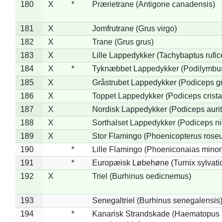
180
X
*
Prærietrane (Antigone canadensis)
181
X
Jomfrutrane (Grus virgo)
182
X
Trane (Grus grus)
183
X
Lille Lappedykker (Tachybaptus rufico
184
X
*
Tyknæbbet Lappedykker (Podilymbu
185
X
Gråstrubet Lappedykker (Podiceps g
186
X
Toppet Lappedykker (Podiceps crista
187
X
Nordisk Lappedykker (Podiceps aurit
188
X
Sorthalset Lappedykker (Podiceps nig
189
X
Stor Flamingo (Phoenicopterus rose
190
*
Lille Flamingo (Phoeniconaias minor
191
*
Europæisk Løbehøne (Turnix sylvati
192
X
Triel (Burhinus oedicnemus)
193
Senegaltriel (Burhinus senegalensis
194
*
Kanarisk Strandskade (Haematopus