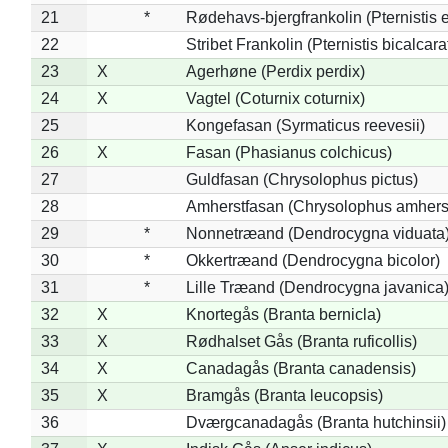
21
*
Rødehavs-bjergfrankolin (Pternistis e
22
Stribet Frankolin (Pternistis bicalcara
23
X
Agerhøne (Perdix perdix)
24
X
Vagtel (Coturnix coturnix)
25
Kongefasan (Syrmaticus reevesii)
26
X
Fasan (Phasianus colchicus)
27
Guldfasan (Chrysolophus pictus)
28
Amherstfasan (Chrysolophus amhers
29
*
Nonnetræand (Dendrocygna viduata
30
*
Okkertræand (Dendrocygna bicolor)
31
*
Lille Træand (Dendrocygna javanica
32
X
Knortegås (Branta bernicla)
33
X
Rødhalset Gås (Branta ruficollis)
34
X
Canadagås (Branta canadensis)
35
X
Bramgås (Branta leucopsis)
36
Dværgcanadagås (Branta hutchinsii)