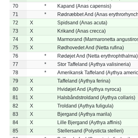
70
*
Kapand (Anas capensis)
71
*
Rødnæbbet And (Anas erythrorhynch
72
X
Spidsand (Anas acuta)
73
X
Krikand (Anas crecca)
74
X
Marmorand (Marmaronetta angustirost
75
X
Rødhovedet And (Netta rufina)
76
*
Rødøjet And (Netta erythrophthalma)
77
*
Stor Taffeland (Aythya valisineria)
78
*
Amerikansk Taffeland (Aythya ameri
79
X
Taffeland (Aythya ferina)
80
X
Hvidøjet And (Aythya nyroca)
81
X
Halsbåndstroldand (Aythya collaris)
82
X
Troldand (Aythya fuligula)
83
X
Bjergand (Aythya marila)
84
X
Lille Bjergand (Aythya affinis)
85
X
Stellersand (Polysticta stelleri)