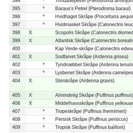
394
*
Trindadepetrel (Pterodroma arminjon
395
*
Baraus's Petrel (Pterodroma baraui)
396
*
Hvidhaget Skråpe (Procellaria aequin
397
*
Hvidmasket Skråpe (Calonectris leu
398
X
Scopolis Skråpe (Calonectris diome
399
X
Atlantisk Skråpe (Calonectris boreali
400
Kap Verde-skråpe (Calonectris edwar
401
X
Sodfarvet Skråpe (Ardenna grisea)
402
*
Tyndnæbbet Skråpe (Ardenna tenuiro
403
*
Lysbenet Skråpe (Ardenna carneipes
404
X
Storskråpe (Ardenna gravis)
405
X
Almindelig Skråpe (Puffinus puffinus
406
X
Middelhavsskråpe (Puffinus yelkoua
407
*
Tropeskråpe (Puffinus lherminieri)
408
*
Persisk Skråpe (Puffinus persicus)
409
*
Tropisk Skråpe (Puffinus bailloni)