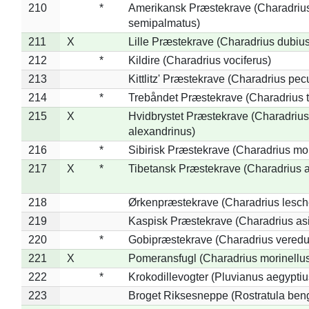
210
*
Amerikansk Præstekrave (Charadriu
semipalmatus)
211
X
Lille Præstekrave (Charadrius dubius
212
*
Kildire (Charadrius vociferus)
213
Kittlitz' Præstekrave (Charadrius pec
214
*
Trebåndet Præstekrave (Charadrius tr
215
X
Hvidbrystet Præstekrave (Charadrius
alexandrinus)
216
*
Sibirisk Præstekrave (Charadrius mo
217
X
*
Tibetansk Præstekrave (Charadrius at
218
Ørkenpræstekrave (Charadrius lesche
219
Kaspisk Præstekrave (Charadrius asi
220
*
Gobipræstekrave (Charadrius veredu
221
X
Pomeransfugl (Charadrius morinellu
222
*
Krokodillevogter (Pluvianus aegyptiu
223
Broget Riksesneppe (Rostratula ben