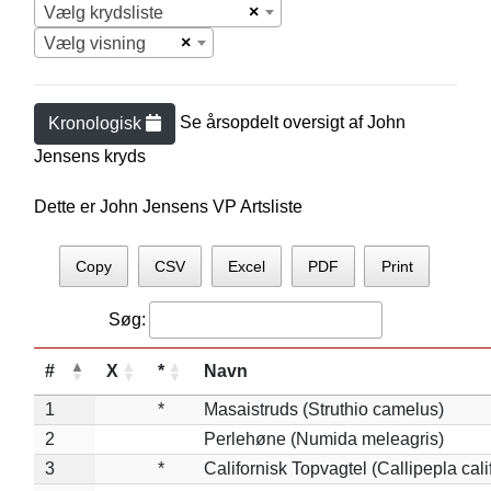
×
Vælg krydsliste
×
Vælg visning
Se årsopdelt oversigt af
John
Kronologisk
Jensen
s kryds
Dette er John Jensens VP Artsliste
Copy
CSV
Excel
PDF
Print
Søg:
#
X
*
Navn
1
*
Masaistruds (Struthio camelus)
2
Perlehøne (Numida meleagris)
3
*
Californisk Topvagtel (Callipepla cali