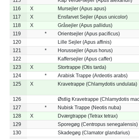
115
Kap Verde-sejler (Apus alexandri)
116
X
Mursejler (Apus apus)
117
X
Ensfarvet Sejler (Apus unicolor)
118
X
Gråsejler (Apus pallidus)
119
*
Orientsejler (Apus pacificus)
120
Lille Sejler (Apus affinis)
121
*
Horussejler (Apus horus)
122
Kaffersejler (Apus caffer)
123
X
Stortrappe (Otis tarda)
124
*
Arabisk Trappe (Ardeotis arabs)
125
X
Kravetrappe (Chlamydotis undulata)
126
Østlig Kravetrappe (Chlamydotis mac
127
*
Nubisk Trappe (Neotis nuba)
128
X
Dværgtrappe (Tetrax tetrax)
129
Sporegøg (Centropus senegalensis)
130
Skadegøg (Clamator glandarius)