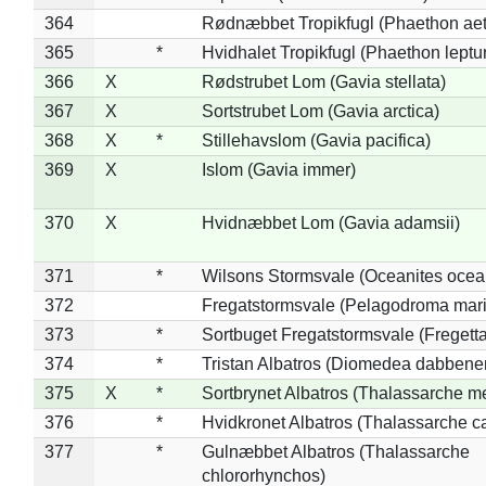
364
Rødnæbbet Tropikfugl (Phaethon ae
365
*
Hvidhalet Tropikfugl (Phaethon leptu
366
X
Rødstrubet Lom (Gavia stellata)
367
X
Sortstrubet Lom (Gavia arctica)
368
X
*
Stillehavslom (Gavia pacifica)
369
X
Islom (Gavia immer)
370
X
Hvidnæbbet Lom (Gavia adamsii)
371
*
Wilsons Stormsvale (Oceanites ocea
372
Fregatstormsvale (Pelagodroma mar
373
*
Sortbuget Fregatstormsvale (Fregetta
374
*
Tristan Albatros (Diomedea dabbene
375
X
*
Sortbrynet Albatros (Thalassarche m
376
*
Hvidkronet Albatros (Thalassarche c
377
*
Gulnæbbet Albatros (Thalassarche
chlororhynchos)