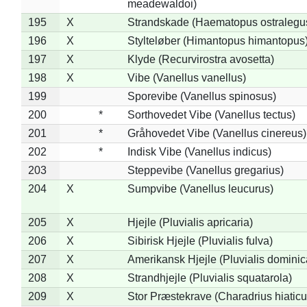
meadewaldoi)
195
X
Strandskade (Haematopus ostralegu
196
X
Stylteløber (Himantopus himantopus
197
X
Klyde (Recurvirostra avosetta)
198
X
Vibe (Vanellus vanellus)
199
Sporevibe (Vanellus spinosus)
200
*
Sorthovedet Vibe (Vanellus tectus)
201
*
Gråhovedet Vibe (Vanellus cinereus)
202
*
Indisk Vibe (Vanellus indicus)
203
Steppevibe (Vanellus gregarius)
204
X
Sumpvibe (Vanellus leucurus)
205
X
Hjejle (Pluvialis apricaria)
206
X
Sibirisk Hjejle (Pluvialis fulva)
207
X
Amerikansk Hjejle (Pluvialis dominic
208
X
Strandhjejle (Pluvialis squatarola)
209
X
Stor Præstekrave (Charadrius hiaticu