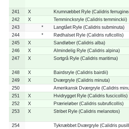
241
X
Krumnæbbet Ryle (Calidris ferrugine
242
X
Temmincksryle (Calidris temminckii)
243
*
Langtået Ryle (Calidris subminuta)
244
*
Rødhalset Ryle (Calidris ruficollis)
245
X
Sandløber (Calidris alba)
246
X
Almindelig Ryle (Calidris alpina)
247
X
Sortgrå Ryle (Calidris maritima)
248
X
Bairdsryle (Calidris bairdii)
249
X
Dværgryle (Calidris minuta)
250
Amerikansk Dværgryle (Calidris minut
251
X
Hvidrygget Ryle (Calidris fuscicollis)
252
X
Prærieløber (Calidris subruficollis)
253
X
Stribet Ryle (Calidris melanotos)
254
Tyknæbbet Dværgryle (Calidris pusil