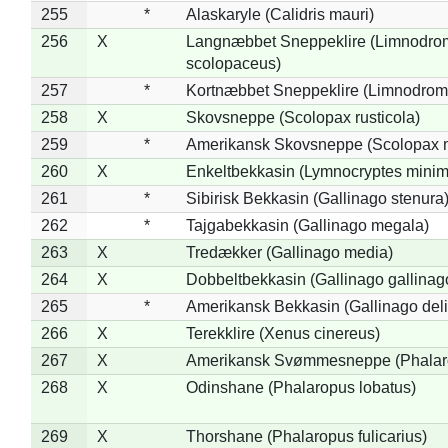
255
*
Alaskaryle (Calidris mauri)
256
X
Langnæbbet Sneppeklire (Limnodro
scolopaceus)
257
*
Kortnæbbet Sneppeklire (Limnodrom
258
X
Skovsneppe (Scolopax rusticola)
259
*
Amerikansk Skovsneppe (Scolopax m
260
X
Enkeltbekkasin (Lymnocryptes minim
261
*
Sibirisk Bekkasin (Gallinago stenura
262
*
Tajgabekkasin (Gallinago megala)
263
X
Tredækker (Gallinago media)
264
X
Dobbeltbekkasin (Gallinago gallinag
265
*
Amerikansk Bekkasin (Gallinago deli
266
X
Terekklire (Xenus cinereus)
267
X
Amerikansk Svømmesneppe (Phalarop
268
X
Odinshane (Phalaropus lobatus)
269
X
Thorshane (Phalaropus fulicarius)