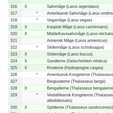
316
X
Sølvmåge (Larus argentatus)
317
*
Amerikansk Sølvmåge (Larus smiths
318
*
Vegamåge (Larus vegae)
319
X
Kaspisk Måge (Larus cachinnans)
320
X
Middelhavssølvmåge (Larus michahel
321
Armensk Måge (Larus armenicus)
322
*
Skifermåge (Larus schistisagus)
323
X
Sildemåge (Larus fuscus)
324
X
Sandterne (Gelochelidon nilotica)
325
X
Rovterne (Hydroprogne caspia)
326
*
Amerikansk Kongeterne (Thalasseu
327
Bergiusterne (Thalasseus bergii)
328
X
Bengalterne (Thalasseus bengalensi
329
*
Vestafrikansk Kongeterne (Thalasse
albididorsalis)
330
X
Splitterne (Thalasseus sandvicensis)