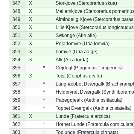
347
X
Storkjove (Stercorarius skua)
348
X
Mellemkjove (Stercorarius pomarinus
349
X
Almindelig Kjove (Stercorarius parasi
350
X
Lille Kjove (Stercorarius longicaudus
351
X
Søkonge (Alle alle)
352
X
Polarlomvie (Uria lomvia)
353
X
Lomvie (Uria aalge)
354
X
Alk (Alca torda)
355
*
Gejrfugl (Pinguinus † impennis)
356
X
Tejst (Cepphus grylle)
357
*
Langnæbbet Dværgalk (Brachyramph
358
*
Hvidbrynet Dværgalk (Synthliboramp
359
*
Papegøjealk (Aethia psittacula)
360
*
Toppet Dværgalk (Aethia cristatella)
361
X
Lunde (Fratercula arctica)
362
*
Hornet Lunde (Fratercula corniculata
363
*
Toplunde (Fratercula cirrhata)