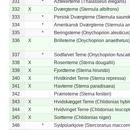
331
*
Aztekerterne (Thalasseus elegans)
332
X
Dværgterne (Sternula albifrons)
333
*
Persisk Dværgterne (Sternula saunde
334
*
Amerikansk Dværgterne (Sternula ant
335
*
Beringsterne (Onychoprion aleuticus
336
X
Brilleterne (Onychoprion anaethetus)
337
*
Sodfarvet Terne (Onychoprion fuscat
338
X
Rosenterne (Sterna dougallii)
339
X
Fjordterne (Sterna hirundo)
340
X
Hvidkindet Terne (Sterna repressa)
341
X
Havterne (Sterna paradisaea)
342
Prærieterne (Sterna forsteri)
343
X
Hvidskægget Terne (Chlidonias hybr
344
X
Hvidvinget Terne (Chlidonias leucopt
345
X
Sortterne (Chlidonias niger)
346
*
Sydpolarkjove (Stercorarius maccorm