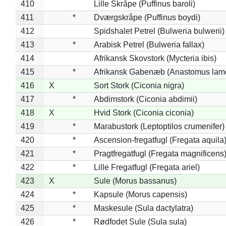
410
Lille Skråpe (Puffinus baroli)
411
*
Dværgskråpe (Puffinus boydi)
412
Spidshalet Petrel (Bulweria bulwerii)
413
*
Arabisk Petrel (Bulweria fallax)
414
Afrikansk Skovstork (Mycteria ibis)
415
*
Afrikansk Gabenæb (Anastomus lame
416
X
Sort Stork (Ciconia nigra)
417
*
Abdimstork (Ciconia abdimii)
418
X
Hvid Stork (Ciconia ciconia)
419
*
Marabustork (Leptoptilos crumenifer)
420
*
Ascension-fregatfugl (Fregata aquila
421
*
Pragtfregatfugl (Fregata magnificens
422
*
Lille Fregatfugl (Fregata ariel)
423
X
Sule (Morus bassanus)
424
*
Kapsule (Morus capensis)
425
*
Maskesule (Sula dactylatra)
426
*
Rødfodet Sule (Sula sula)