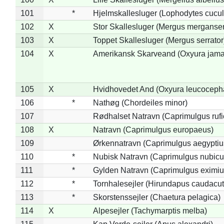
101
*
Hjelmskallesluger (Lophodytes cucul
102
X
Stor Skallesluger (Mergus merganser
103
X
Toppet Skallesluger (Mergus serrator
104
X
Amerikansk Skarveand (Oxyura jama
105
X
Hvidhovedet And (Oxyura leucoceph
106
*
Nathøg (Chordeiles minor)
107
Rødhalset Natravn (Caprimulgus rufic
108
X
Natravn (Caprimulgus europaeus)
109
Ørkennatravn (Caprimulgus aegyptiu
110
*
Nubisk Natravn (Caprimulgus nubicu
111
*
Gylden Natravn (Caprimulgus eximiu
112
*
Tornhalesejler (Hirundapus caudacut
113
*
Skorstenssejler (Chaetura pelagica)
114
X
Alpesejler (Tachymarptis melba)