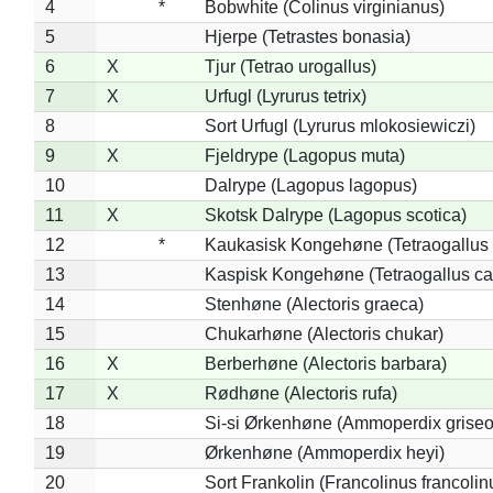
4
*
Bobwhite (Colinus virginianus)
5
Hjerpe (Tetrastes bonasia)
6
X
Tjur (Tetrao urogallus)
7
X
Urfugl (Lyrurus tetrix)
8
Sort Urfugl (Lyrurus mlokosiewiczi)
9
X
Fjeldrype (Lagopus muta)
10
Dalrype (Lagopus lagopus)
11
X
Skotsk Dalrype (Lagopus scotica)
12
*
Kaukasisk Kongehøne (Tetraogallus 
13
Kaspisk Kongehøne (Tetraogallus ca
14
Stenhøne (Alectoris graeca)
15
Chukarhøne (Alectoris chukar)
16
X
Berberhøne (Alectoris barbara)
17
X
Rødhøne (Alectoris rufa)
18
Si-si Ørkenhøne (Ammoperdix griseo
19
Ørkenhøne (Ammoperdix heyi)
20
Sort Frankolin (Francolinus francolin