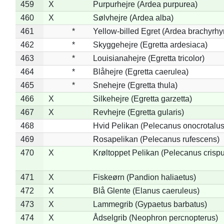
459
X
Purpurhejre (Ardea purpurea)
460
X
Sølvhejre (Ardea alba)
461
*
Yellow-billed Egret (Ardea brachyrh
462
*
Skyggehejre (Egretta ardesiaca)
463
*
Louisianahejre (Egretta tricolor)
464
*
Blåhejre (Egretta caerulea)
465
*
Snehejre (Egretta thula)
466
X
Silkehejre (Egretta garzetta)
467
X
Revhejre (Egretta gularis)
468
Hvid Pelikan (Pelecanus onocrotalus
469
Rosapelikan (Pelecanus rufescens)
470
X
Krøltoppet Pelikan (Pelecanus crisp
471
X
Fiskeørn (Pandion haliaetus)
472
X
Blå Glente (Elanus caeruleus)
473
X
Lammegrib (Gypaetus barbatus)
474
X
Ådselgrib (Neophron percnopterus)