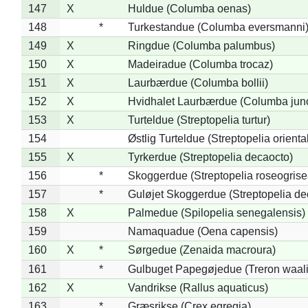
147
X
Huldue (Columba oenas)
148
*
Turkestandue (Columba eversmanni
149
X
Ringdue (Columba palumbus)
150
X
Madeiradue (Columba trocaz)
151
X
Laurbærdue (Columba bollii)
152
X
Hvidhalet Laurbærdue (Columba jun
153
X
Turteldue (Streptopelia turtur)
154
Østlig Turteldue (Streptopelia oriental
155
X
Tyrkerdue (Streptopelia decaocto)
156
*
Skoggerdue (Streptopelia roseogrise
157
*
Guløjet Skoggerdue (Streptopelia de
158
X
Palmedue (Spilopelia senegalensis)
159
Namaquadue (Oena capensis)
160
X
*
Sørgedue (Zenaida macroura)
161
*
Gulbuget Papegøjedue (Treron waali
162
X
Vandrikse (Rallus aquaticus)
163
*
Græsrikse (Crex egregia)