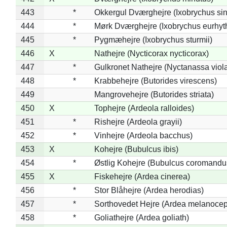
443
*
Okkergul Dværghejre (Ixobrychus sin
444
*
Mørk Dværghejre (Ixobrychus eurhy
445
*
Pygmæhejre (Ixobrychus sturmii)
446
X
Nathejre (Nycticorax nycticorax)
447
*
Gulkronet Nathejre (Nyctanassa viol
448
*
Krabbehejre (Butorides virescens)
449
Mangrovehejre (Butorides striata)
450
X
Tophejre (Ardeola ralloides)
451
*
Rishejre (Ardeola grayii)
452
*
Vinhejre (Ardeola bacchus)
453
X
Kohejre (Bubulcus ibis)
454
*
Østlig Kohejre (Bubulcus coromandu
455
X
Fiskehejre (Ardea cinerea)
456
*
Stor Blåhejre (Ardea herodias)
457
*
Sorthovedet Hejre (Ardea melanocep
458
*
Goliathejre (Ardea goliath)