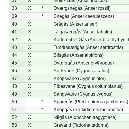
37
X
Indisk Gås (Anser indicus)
38
X
*
Dværgsnegås (Anser rossii)
39
*
Snegås (Anser caerulescens)
40
X
Grågås (Anser anser)
41
X
Tajgasædgås (Anser fabalis)
42
X
Kortnæbbet Gås (Anser brachyrhync
43
X
Tundrasædgås (Anser serrirostris)
44
X
Blisgås (Anser albifrons)
45
X
Dværggås (Anser erythropus)
46
X
Sortsvane (Cygnus atratus)
47
X
Knopsvane (Cygnus olor)
48
X
Pibesvane (Cygnus columbianus)
49
X
Sangsvane (Cygnus cygnus)
50
*
Sporegås (Plectropterus gambensis)
51
*
Knopgås (Sarkidiornis melanotos)
52
X
Nilgås (Alopochen aegyptiaca)
53
X
Gravand (Tadorna tadorna)