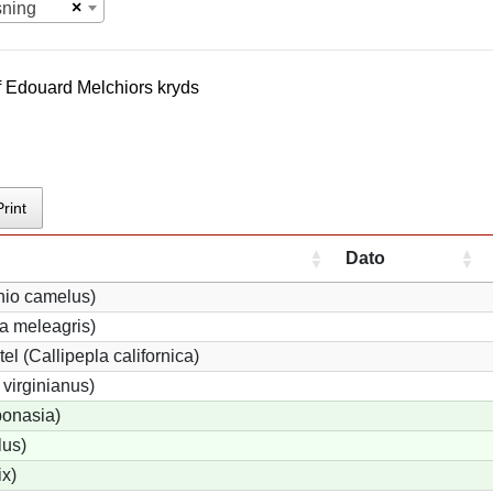
×
sning
f
Edouard Melchior
s kryds
Print
Dato
hio camelus)
a meleagris)
el (Callipepla californica)
virginianus)
bonasia)
lus)
ix)