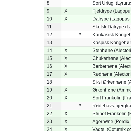
8
Sort Urfugl (Lyrur
9
X
Fjeldrype (Lagopu
10
X
Dalrype (Lagopus 
11
Skotsk Dalrype (L
12
*
Kaukasisk Kongehø
13
Kaspisk Kongehøne
14
X
Stenhøne (Alector
15
X
Chukarhøne (Alect
16
X
Berberhøne (Alecto
17
X
Rødhøne (Alectoris
18
Si-si Ørkenhøne (
19
X
Ørkenhøne (Ammop
20
X
Sort Frankolin (Fr
21
*
Rødehavs-bjergfrank
22
X
Stribet Frankolin (
23
X
Agerhøne (Perdix 
24
X
Vagtel (Coturnix co