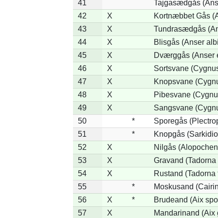
41
Tajgasædgås (Anse
42
X
Kortnæbbet Gås (
43
X
Tundrasædgås (Anse
44
X
Blisgås (Anser albi
45
X
Dværggås (Anser e
46
X
Sortsvane (Cygnus
47
X
Knopsvane (Cygnu
48
X
Pibesvane (Cygnu
49
X
Sangsvane (Cygnu
50
*
Sporegås (Plectro
51
*
Knopgås (Sarkidio
52
X
Nilgås (Alopochen
53
X
Gravand (Tadorna 
54
X
Rustand (Tadorna 
55
*
Moskusand (Cairi
56
X
*
Brudeand (Aix spo
57
X
Mandarinand (Aix g