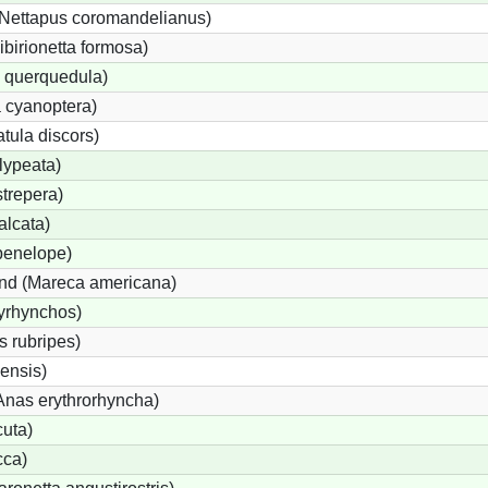
Nettapus coromandelianus)
ibirionetta formosa)
a querquedula)
 cyanoptera)
tula discors)
lypeata)
trepera)
alcata)
penelope)
nd (Mareca americana)
yrhynchos)
 rubripes)
ensis)
nas erythrorhyncha)
uta)
cca)