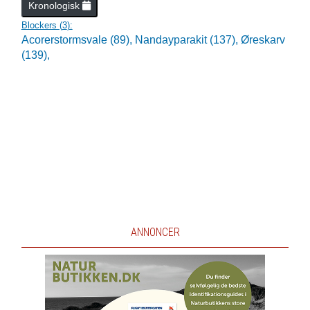
Kronologisk
Blockers (
3
):
Acorerstormsvale (89),
Nandayparakit (137),
Øreskarv
(139),
ANNONCER