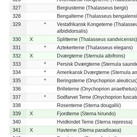
327
Bergiusterne (Thalasseus bergii)
328
Bengalterne (Thalasseus bengalensi
329
*
Vestafrikansk Kongeterne (Thalasse
albididorsalis)
330
X
Splitterne (Thalasseus sandvicensis)
331
*
Aztekerterne (Thalasseus elegans)
332
X
Dværgterne (Sternula albifrons)
333
*
Persisk Dværgterne (Sternula saunde
334
*
Amerikansk Dværgterne (Sternula ant
335
*
Beringsterne (Onychoprion aleuticus
336
Brilleterne (Onychoprion anaethetus)
337
*
Sodfarvet Terne (Onychoprion fuscat
338
Rosenterne (Sterna dougallii)
339
X
Fjordterne (Sterna hirundo)
340
Hvidkindet Terne (Sterna repressa)
341
X
Havterne (Sterna paradisaea)