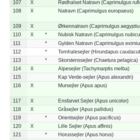
107
X
Rødhalset Natravn (Caprimulgus rufic
108
X
Natravn (Caprimulgus europaeus)
109
X
Ørkennatravn (Caprimulgus aegyptiu
110
X
*
Nubisk Natravn (Caprimulgus nubicu
111
*
Gylden Natravn (Caprimulgus eximiu
112
*
Tornhalesejler (Hirundapus caudacut
113
*
Skorstenssejler (Chaetura pelagica)
114
X
Alpesejler (Tachymarptis melba)
115
Kap Verde-sejler (Apus alexandri)
116
X
Mursejler (Apus apus)
117
X
Ensfarvet Sejler (Apus unicolor)
118
X
Gråsejler (Apus pallidus)
119
*
Orientsejler (Apus pacificus)
120
X
Lille Sejler (Apus affinis)
121
*
Horussejler (Apus horus)