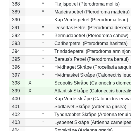
388
*
Fløjlspetrel (Pterodroma mollis)
389
*
Madeirapetrel (Pterodroma madeira)
390
Kap Verde-petrel (Pterodroma feae)
391
*
Desertas Petrel (Pterodroma deserta
392
*
Bermudapetrel (Pterodroma cahow)
393
*
Cariberpetrel (Pterodroma hasitata)
394
*
Trindadepetrel (Pterodroma arminjon
395
*
Baraus's Petrel (Pterodroma baraui)
396
*
Hvidhaget Skråpe (Procellaria aequin
397
*
Hvidmasket Skråpe (Calonectris leu
398
X
Scopolis Skråpe (Calonectris diome
399
X
Atlantisk Skråpe (Calonectris boreali
400
Kap Verde-skråpe (Calonectris edwar
401
Sodfarvet Skråpe (Ardenna grisea)
402
*
Tyndnæbbet Skråpe (Ardenna tenuiro
403
*
Lysbenet Skråpe (Ardenna carneipes
404
Storskråpe (Ardenna gravis)