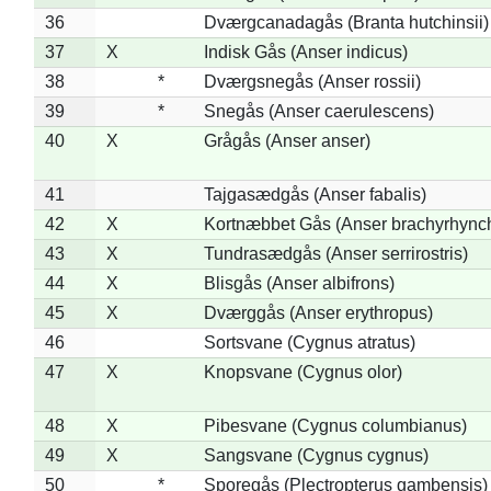
36
Dværgcanadagås (Branta hutchinsii)
37
X
Indisk Gås (Anser indicus)
38
*
Dværgsnegås (Anser rossii)
39
*
Snegås (Anser caerulescens)
40
X
Grågås (Anser anser)
41
Tajgasædgås (Anser fabalis)
42
X
Kortnæbbet Gås (Anser brachyrhync
43
X
Tundrasædgås (Anser serrirostris)
44
X
Blisgås (Anser albifrons)
45
X
Dværggås (Anser erythropus)
46
Sortsvane (Cygnus atratus)
47
X
Knopsvane (Cygnus olor)
48
X
Pibesvane (Cygnus columbianus)
49
X
Sangsvane (Cygnus cygnus)
50
*
Sporegås (Plectropterus gambensis)