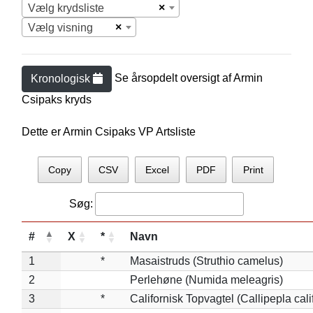
×
Vælg krydsliste
×
Vælg visning
Se årsopdelt oversigt af
Armin
Kronologisk
Csipak
s kryds
Dette er Armin Csipaks VP Artsliste
Copy
CSV
Excel
PDF
Print
Søg:
#
X
*
Navn
1
*
Masaistruds (Struthio camelus)
2
Perlehøne (Numida meleagris)
3
*
Californisk Topvagtel (Callipepla cali