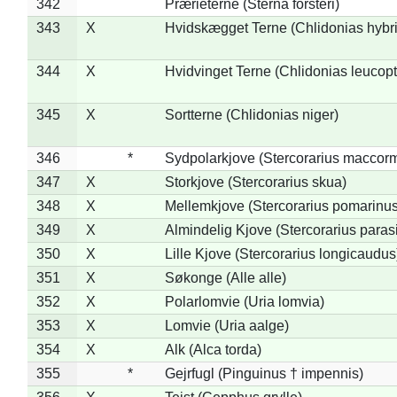
342
Prærieterne (Sterna forsteri)
343
X
Hvidskægget Terne (Chlidonias hybr
344
X
Hvidvinget Terne (Chlidonias leucopt
345
X
Sortterne (Chlidonias niger)
346
*
Sydpolarkjove (Stercorarius maccorm
347
X
Storkjove (Stercorarius skua)
348
X
Mellemkjove (Stercorarius pomarinus
349
X
Almindelig Kjove (Stercorarius parasi
350
X
Lille Kjove (Stercorarius longicaudus
351
X
Søkonge (Alle alle)
352
X
Polarlomvie (Uria lomvia)
353
X
Lomvie (Uria aalge)
354
X
Alk (Alca torda)
355
*
Gejrfugl (Pinguinus † impennis)