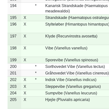
194
*
Kanarisk Strandskade (Haematopus
meadewaldoi)
195
X
Strandskade (Haematopus ostralegu
196
X
Stylteløber (Himantopus himantopus
197
X
Klyde (Recurvirostra avosetta)
198
X
Vibe (Vanellus vanellus)
199
X
Sporevibe (Vanellus spinosus)
200
*
Sorthovedet Vibe (Vanellus tectus)
201
*
Gråhovedet Vibe (Vanellus cinereus)
202
X
*
Indisk Vibe (Vanellus indicus)
203
X
Steppevibe (Vanellus gregarius)
204
X
Sumpvibe (Vanellus leucurus)
205
X
Hjejle (Pluvialis apricaria)