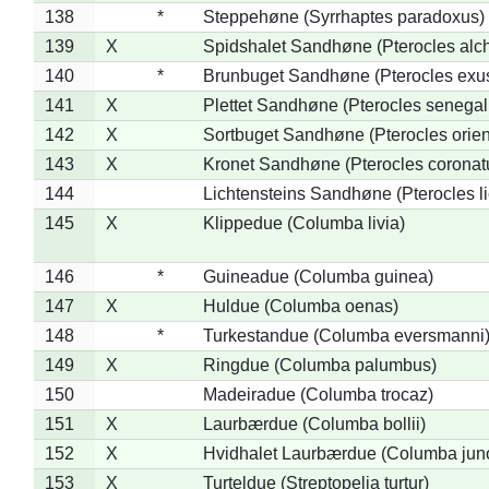
138
*
Steppehøne (Syrrhaptes paradoxus)
139
X
Spidshalet Sandhøne (Pterocles alch
140
*
Brunbuget Sandhøne (Pterocles exus
141
X
Plettet Sandhøne (Pterocles senegal
142
X
Sortbuget Sandhøne (Pterocles orient
143
X
Kronet Sandhøne (Pterocles coronat
144
Lichtensteins Sandhøne (Pterocles lic
145
X
Klippedue (Columba livia)
146
*
Guineadue (Columba guinea)
147
X
Huldue (Columba oenas)
148
*
Turkestandue (Columba eversmanni
149
X
Ringdue (Columba palumbus)
150
Madeiradue (Columba trocaz)
151
X
Laurbærdue (Columba bollii)
152
X
Hvidhalet Laurbærdue (Columba jun
153
X
Turteldue (Streptopelia turtur)