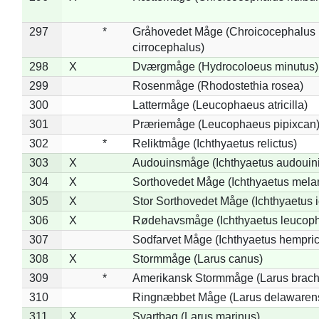
297
*
Gråhovedet Måge (Chroicocephalus
cirrocephalus)
298
X
Dværgmåge (Hydrocoloeus minutus)
299
Rosenmåge (Rhodostethia rosea)
300
Lattermåge (Leucophaeus atricilla)
301
Præriemåge (Leucophaeus pipixcan
302
*
Reliktmåge (Ichthyaetus relictus)
303
X
Audouinsmåge (Ichthyaetus audouini
304
X
Sorthovedet Måge (Ichthyaetus mela
305
X
Stor Sorthovedet Måge (Ichthyaetus 
306
X
Rødehavsmåge (Ichthyaetus leucop
307
Sodfarvet Måge (Ichthyaetus hempric
308
X
Stormmåge (Larus canus)
309
*
Amerikansk Stormmåge (Larus brach
310
Ringnæbbet Måge (Larus delawarens
311
X
Svartbag (Larus marinus)