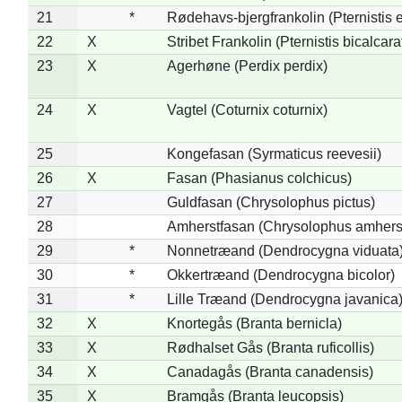
21
*
Rødehavs-bjergfrankolin (Pternistis e
22
X
Stribet Frankolin (Pternistis bicalcara
23
X
Agerhøne (Perdix perdix)
24
X
Vagtel (Coturnix coturnix)
25
Kongefasan (Syrmaticus reevesii)
26
X
Fasan (Phasianus colchicus)
27
Guldfasan (Chrysolophus pictus)
28
Amherstfasan (Chrysolophus amhers
29
*
Nonnetræand (Dendrocygna viduata
30
*
Okkertræand (Dendrocygna bicolor)
31
*
Lille Træand (Dendrocygna javanica
32
X
Knortegås (Branta bernicla)
33
X
Rødhalset Gås (Branta ruficollis)
34
X
Canadagås (Branta canadensis)
35
X
Bramgås (Branta leucopsis)