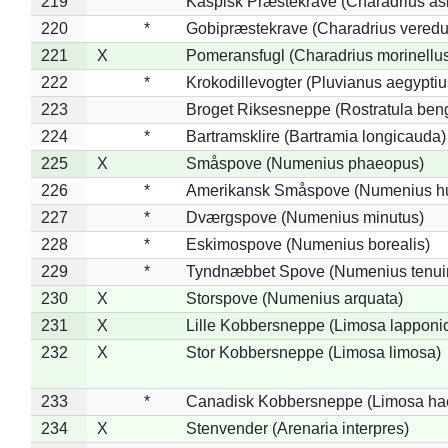
219
Kaspisk Præstekrave (Charadrius asi
220
*
Gobipræstekrave (Charadrius veredu
221
X
Pomeransfugl (Charadrius morinellu
222
*
Krokodillevogter (Pluvianus aegyptiu
223
Broget Riksesneppe (Rostratula ben
224
*
Bartramsklire (Bartramia longicauda)
225
X
Småspove (Numenius phaeopus)
226
*
Amerikansk Småspove (Numenius h
227
*
Dværgspove (Numenius minutus)
228
*
Eskimospove (Numenius borealis)
229
*
Tyndnæbbet Spove (Numenius tenuiro
230
X
Storspove (Numenius arquata)
231
X
Lille Kobbersneppe (Limosa lapponi
232
X
Stor Kobbersneppe (Limosa limosa)
233
*
Canadisk Kobbersneppe (Limosa ha
234
X
Stenvender (Arenaria interpres)