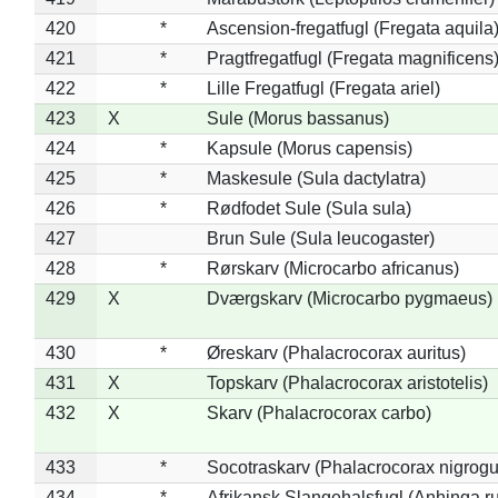
420
*
Ascension-fregatfugl (Fregata aquila
421
*
Pragtfregatfugl (Fregata magnificens
422
*
Lille Fregatfugl (Fregata ariel)
423
X
Sule (Morus bassanus)
424
*
Kapsule (Morus capensis)
425
*
Maskesule (Sula dactylatra)
426
*
Rødfodet Sule (Sula sula)
427
Brun Sule (Sula leucogaster)
428
*
Rørskarv (Microcarbo africanus)
429
X
Dværgskarv (Microcarbo pygmaeus)
430
*
Øreskarv (Phalacrocorax auritus)
431
X
Topskarv (Phalacrocorax aristotelis)
432
X
Skarv (Phalacrocorax carbo)
433
*
Socotraskarv (Phalacrocorax nigrogul
434
*
Afrikansk Slangehalsfugl (Anhinga ru