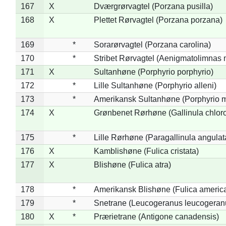
167
X
Dværgrørvagtel (Porzana pusilla)
168
X
Plettet Rørvagtel (Porzana porzana)
169
*
Sorarørvagtel (Porzana carolina)
170
*
Stribet Rørvagtel (Aenigmatolimnas 
171
X
Sultanhøne (Porphyrio porphyrio)
172
*
Lille Sultanhøne (Porphyrio alleni)
173
*
Amerikansk Sultanhøne (Porphyrio m
174
X
Grønbenet Rørhøne (Gallinula chlor
175
*
Lille Rørhøne (Paragallinula angulat
176
X
Kamblishøne (Fulica cristata)
177
X
Blishøne (Fulica atra)
178
*
Amerikansk Blishøne (Fulica americ
179
*
Snetrane (Leucogeranus leucogeran
180
X
*
Prærietrane (Antigone canadensis)