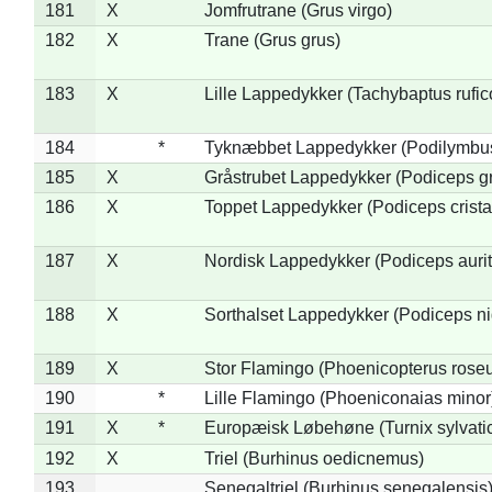
181
X
Jomfrutrane (Grus virgo)
182
X
Trane (Grus grus)
183
X
Lille Lappedykker (Tachybaptus rufico
184
*
Tyknæbbet Lappedykker (Podilymbu
185
X
Gråstrubet Lappedykker (Podiceps g
186
X
Toppet Lappedykker (Podiceps crista
187
X
Nordisk Lappedykker (Podiceps aurit
188
X
Sorthalset Lappedykker (Podiceps nig
189
X
Stor Flamingo (Phoenicopterus rose
190
*
Lille Flamingo (Phoeniconaias minor
191
X
*
Europæisk Løbehøne (Turnix sylvati
192
X
Triel (Burhinus oedicnemus)
193
Senegaltriel (Burhinus senegalensis