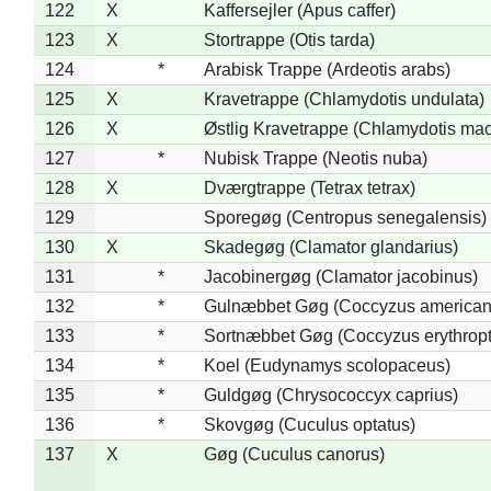
122
X
Kaffersejler (Apus caffer)
123
X
Stortrappe (Otis tarda)
124
*
Arabisk Trappe (Ardeotis arabs)
125
X
Kravetrappe (Chlamydotis undulata)
126
X
Østlig Kravetrappe (Chlamydotis mac
127
*
Nubisk Trappe (Neotis nuba)
128
X
Dværgtrappe (Tetrax tetrax)
129
Sporegøg (Centropus senegalensis)
130
X
Skadegøg (Clamator glandarius)
131
*
Jacobinergøg (Clamator jacobinus)
132
*
Gulnæbbet Gøg (Coccyzus american
133
*
Sortnæbbet Gøg (Coccyzus erythrop
134
*
Koel (Eudynamys scolopaceus)
135
*
Guldgøg (Chrysococcyx caprius)
136
*
Skovgøg (Cuculus optatus)
137
X
Gøg (Cuculus canorus)