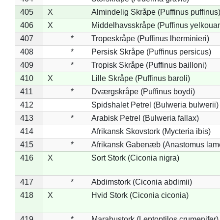
405
X
Almindelig Skråpe (Puffinus puffinus
406
X
Middelhavsskråpe (Puffinus yelkoua
407
*
Tropeskråpe (Puffinus lherminieri)
408
*
Persisk Skråpe (Puffinus persicus)
409
*
Tropisk Skråpe (Puffinus bailloni)
410
X
Lille Skråpe (Puffinus baroli)
411
*
Dværgskråpe (Puffinus boydi)
412
Spidshalet Petrel (Bulweria bulwerii)
413
*
Arabisk Petrel (Bulweria fallax)
414
Afrikansk Skovstork (Mycteria ibis)
415
*
Afrikansk Gabenæb (Anastomus lame
416
X
Sort Stork (Ciconia nigra)
417
*
Abdimstork (Ciconia abdimii)
418
X
Hvid Stork (Ciconia ciconia)
419
*
Marabustork (Leptoptilos crumenifer)