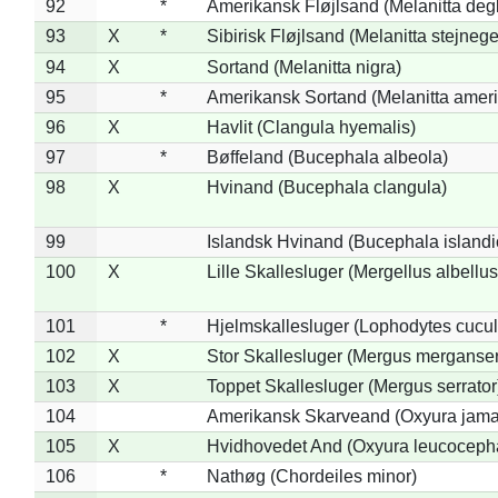
92
*
Amerikansk Fløjlsand (Melanitta deg
93
X
*
Sibirisk Fløjlsand (Melanitta stejnege
94
X
Sortand (Melanitta nigra)
95
*
Amerikansk Sortand (Melanitta amer
96
X
Havlit (Clangula hyemalis)
97
*
Bøffeland (Bucephala albeola)
98
X
Hvinand (Bucephala clangula)
99
Islandsk Hvinand (Bucephala islandi
100
X
Lille Skallesluger (Mergellus albellus
101
*
Hjelmskallesluger (Lophodytes cucul
102
X
Stor Skallesluger (Mergus merganser
103
X
Toppet Skallesluger (Mergus serrator
104
Amerikansk Skarveand (Oxyura jama
105
X
Hvidhovedet And (Oxyura leucoceph
106
*
Nathøg (Chordeiles minor)