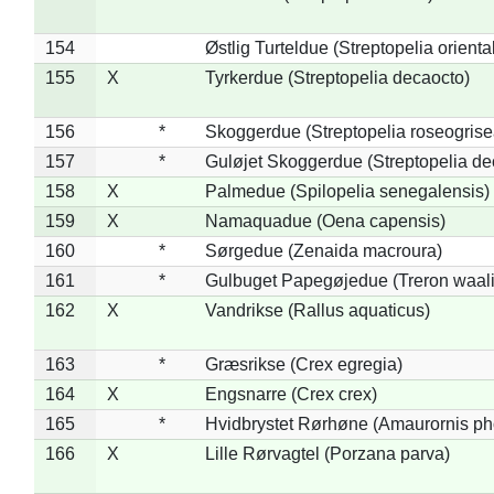
154
Østlig Turteldue (Streptopelia oriental
155
X
Tyrkerdue (Streptopelia decaocto)
156
*
Skoggerdue (Streptopelia roseogrise
157
*
Guløjet Skoggerdue (Streptopelia de
158
X
Palmedue (Spilopelia senegalensis)
159
X
Namaquadue (Oena capensis)
160
*
Sørgedue (Zenaida macroura)
161
*
Gulbuget Papegøjedue (Treron waali
162
X
Vandrikse (Rallus aquaticus)
163
*
Græsrikse (Crex egregia)
164
X
Engsnarre (Crex crex)
165
*
Hvidbrystet Rørhøne (Amaurornis ph
166
X
Lille Rørvagtel (Porzana parva)