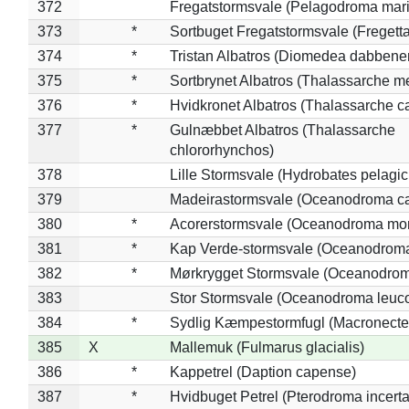
372
Fregatstormsvale (Pelagodroma mar
373
*
Sortbuget Fregatstormsvale (Fregetta
374
*
Tristan Albatros (Diomedea dabbene
375
*
Sortbrynet Albatros (Thalassarche m
376
*
Hvidkronet Albatros (Thalassarche c
377
*
Gulnæbbet Albatros (Thalassarche
chlororhynchos)
378
Lille Stormsvale (Hydrobates pelagic
379
Madeirastormsvale (Oceanodroma ca
380
*
Acorerstormsvale (Oceanodroma mon
381
*
Kap Verde-stormsvale (Oceanodroma
382
*
Mørkrygget Stormsvale (Oceanodrom
383
Stor Stormsvale (Oceanodroma leuc
384
*
Sydlig Kæmpestormfugl (Macronecte
385
X
Mallemuk (Fulmarus glacialis)
386
*
Kappetrel (Daption capense)
387
*
Hvidbuget Petrel (Pterodroma incerta