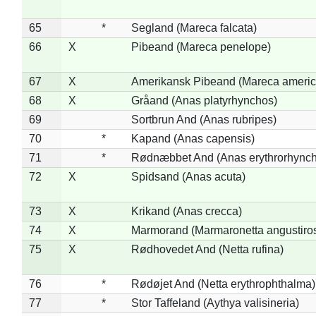
65
*
Segland (Mareca falcata)
66
X
Pibeand (Mareca penelope)
67
X
Amerikansk Pibeand (Mareca americ
68
X
Gråand (Anas platyrhynchos)
69
Sortbrun And (Anas rubripes)
70
*
Kapand (Anas capensis)
71
*
Rødnæbbet And (Anas erythrorhynch
72
X
Spidsand (Anas acuta)
73
X
Krikand (Anas crecca)
74
X
Marmorand (Marmaronetta angustirost
75
X
Rødhovedet And (Netta rufina)
76
*
Rødøjet And (Netta erythrophthalma)
77
*
Stor Taffeland (Aythya valisineria)