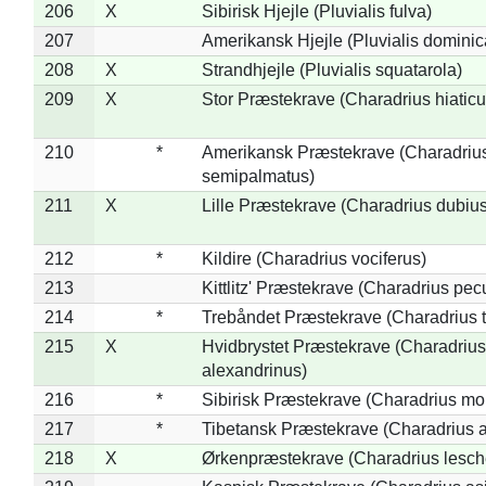
206
X
Sibirisk Hjejle (Pluvialis fulva)
207
Amerikansk Hjejle (Pluvialis dominic
208
X
Strandhjejle (Pluvialis squatarola)
209
X
Stor Præstekrave (Charadrius hiaticu
210
*
Amerikansk Præstekrave (Charadriu
semipalmatus)
211
X
Lille Præstekrave (Charadrius dubius
212
*
Kildire (Charadrius vociferus)
213
Kittlitz' Præstekrave (Charadrius pec
214
*
Trebåndet Præstekrave (Charadrius tr
215
X
Hvidbrystet Præstekrave (Charadrius
alexandrinus)
216
*
Sibirisk Præstekrave (Charadrius mo
217
*
Tibetansk Præstekrave (Charadrius at
218
X
Ørkenpræstekrave (Charadrius lesche