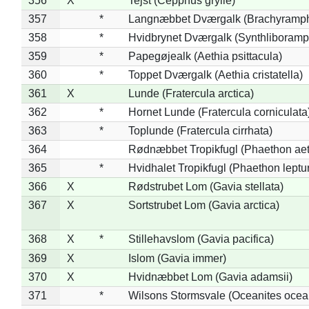
356
X
Tejst (Cepphus grylle)
357
*
Langnæbbet Dværgalk (Brachyramph
358
*
Hvidbrynet Dværgalk (Synthliboramp
359
*
Papegøjealk (Aethia psittacula)
360
*
Toppet Dværgalk (Aethia cristatella)
361
X
Lunde (Fratercula arctica)
362
*
Hornet Lunde (Fratercula corniculata
363
*
Toplunde (Fratercula cirrhata)
364
Rødnæbbet Tropikfugl (Phaethon ae
365
*
Hvidhalet Tropikfugl (Phaethon leptu
366
X
Rødstrubet Lom (Gavia stellata)
367
X
Sortstrubet Lom (Gavia arctica)
368
X
*
Stillehavslom (Gavia pacifica)
369
X
Islom (Gavia immer)
370
X
Hvidnæbbet Lom (Gavia adamsii)
371
*
Wilsons Stormsvale (Oceanites ocea