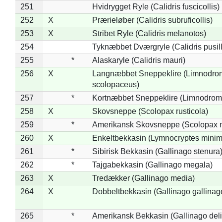
251
Hvidrygget Ryle (Calidris fuscicollis)
252
X
Prærieløber (Calidris subruficollis)
253
X
Stribet Ryle (Calidris melanotos)
254
Tyknæbbet Dværgryle (Calidris pusil
255
*
Alaskaryle (Calidris mauri)
256
X
Langnæbbet Sneppeklire (Limnodro
scolopaceus)
257
*
Kortnæbbet Sneppeklire (Limnodrom
258
X
Skovsneppe (Scolopax rusticola)
259
*
Amerikansk Skovsneppe (Scolopax m
260
X
Enkeltbekkasin (Lymnocryptes minim
261
*
Sibirisk Bekkasin (Gallinago stenura
262
*
Tajgabekkasin (Gallinago megala)
263
X
Tredækker (Gallinago media)
264
X
Dobbeltbekkasin (Gallinago gallinag
265
*
Amerikansk Bekkasin (Gallinago deli