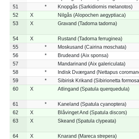
51
*
Knopgås (Sarkidiornis melanotos)
52
X
Nilgås (Alopochen aegyptiaca)
53
X
Gravand (Tadorna tadorna)
54
X
Rustand (Tadorna ferruginea)
55
*
Moskusand (Cairina moschata)
56
*
Brudeand (Aix sponsa)
57
Mandarinand (Aix galericulata)
58
*
Indisk Dværgand (Nettapus coroman
59
*
Sibirisk Krikand (Sibirionetta formosa
60
X
Atlingand (Spatula querquedula)
61
*
Kaneland (Spatula cyanoptera)
62
X
Blåvinget And (Spatula discors)
63
X
Skeand (Spatula clypeata)
64
X
Knarand (Mareca strepera)