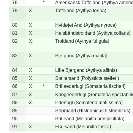
78
*
Amerikansk Taffeland (Aythya ameri
79
X
Taffeland (Aythya ferina)
80
X
Hvidøjet And (Aythya nyroca)
81
X
Halsbåndstroldand (Aythya collaris)
82
X
Troldand (Aythya fuligula)
83
X
Bjergand (Aythya marila)
84
X
Lille Bjergand (Aythya affinis)
85
X
Stellersand (Polysticta stelleri)
86
X
*
Brilleederfugl (Somateria fischeri)
87
X
Kongeederfugl (Somateria spectabili
88
X
Ederfugl (Somateria mollissima)
89
Strømand (Histrionicus histrionicus)
90
Brilleand (Melanitta perspicillata)
91
X
Fløjlsand (Melanitta fusca)