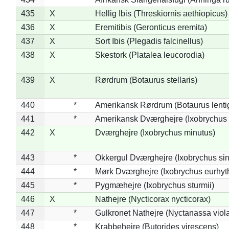
435
X
Hellig Ibis (Threskiornis aethiopicus)
436
X
Eremitibis (Geronticus eremita)
437
X
Sort Ibis (Plegadis falcinellus)
438
X
Skestork (Platalea leucorodia)
439
X
Rørdrum (Botaurus stellaris)
440
*
Amerikansk Rørdrum (Botaurus lenti
441
*
Amerikansk Dværghejre (Ixobrychus e
442
X
Dværghejre (Ixobrychus minutus)
443
*
Okkergul Dværghejre (Ixobrychus sin
444
*
Mørk Dværghejre (Ixobrychus eurhy
445
*
Pygmæhejre (Ixobrychus sturmii)
446
X
Nathejre (Nycticorax nycticorax)
447
*
Gulkronet Nathejre (Nyctanassa viol
448
*
Krabbehejre (Butorides virescens)