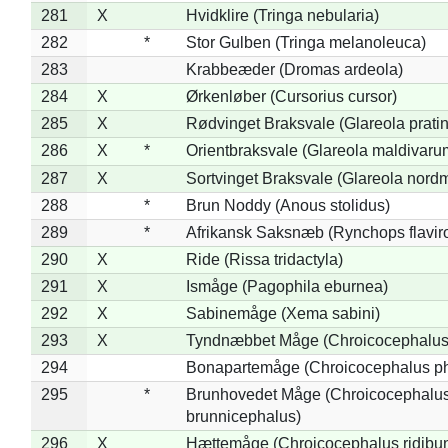
281
X
Hvidklire (Tringa nebularia)
282
*
Stor Gulben (Tringa melanoleuca)
283
Krabbeæder (Dromas ardeola)
284
X
Ørkenløber (Cursorius cursor)
285
X
Rødvinget Braksvale (Glareola pratin
286
X
*
Orientbraksvale (Glareola maldivaru
287
X
Sortvinget Braksvale (Glareola nord
288
*
Brun Noddy (Anous stolidus)
289
*
Afrikansk Saksnæb (Rynchops flaviro
290
X
Ride (Rissa tridactyla)
291
X
Ismåge (Pagophila eburnea)
292
X
Sabinemåge (Xema sabini)
293
X
Tyndnæbbet Måge (Chroicocephalus
294
Bonapartemåge (Chroicocephalus ph
295
*
Brunhovedet Måge (Chroicocephalu
brunnicephalus)
296
X
Hættemåge (Chroicocephalus ridibu