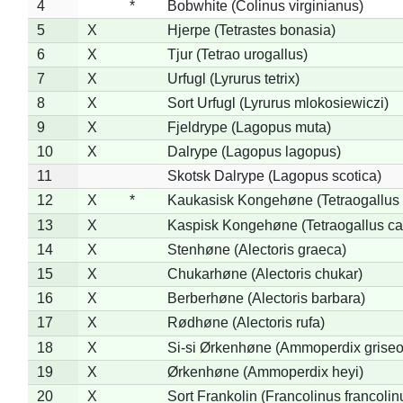
4
*
Bobwhite (Colinus virginianus)
5
X
Hjerpe (Tetrastes bonasia)
6
X
Tjur (Tetrao urogallus)
7
X
Urfugl (Lyrurus tetrix)
8
X
Sort Urfugl (Lyrurus mlokosiewiczi)
9
X
Fjeldrype (Lagopus muta)
10
X
Dalrype (Lagopus lagopus)
11
Skotsk Dalrype (Lagopus scotica)
12
X
*
Kaukasisk Kongehøne (Tetraogallus 
13
X
Kaspisk Kongehøne (Tetraogallus ca
14
X
Stenhøne (Alectoris graeca)
15
X
Chukarhøne (Alectoris chukar)
16
X
Berberhøne (Alectoris barbara)
17
X
Rødhøne (Alectoris rufa)
18
X
Si-si Ørkenhøne (Ammoperdix griseo
19
X
Ørkenhøne (Ammoperdix heyi)
20
X
Sort Frankolin (Francolinus francolin