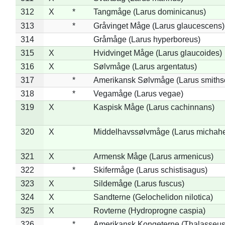
312
X
*
Tangmåge (Larus dominicanus)
313
*
Gråvinget Måge (Larus glaucescens)
314
Gråmåge (Larus hyperboreus)
315
X
Hvidvinget Måge (Larus glaucoides)
316
X
Sølvmåge (Larus argentatus)
317
*
Amerikansk Sølvmåge (Larus smiths
318
*
Vegamåge (Larus vegae)
319
X
Kaspisk Måge (Larus cachinnans)
320
X
Middelhavssølvmåge (Larus michahel
321
X
Armensk Måge (Larus armenicus)
322
*
Skifermåge (Larus schistisagus)
323
X
Sildemåge (Larus fuscus)
324
X
Sandterne (Gelochelidon nilotica)
325
X
Rovterne (Hydroprogne caspia)
326
*
Amerikansk Kongeterne (Thalasseu