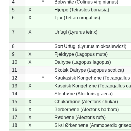
4
*
Bobwhite (Colinus virginianus)
5
X
Hjerpe (Tetrastes bonasia)
6
X
Tjur (Tetrao urogallus)
7
X
Urfugl (Lyrurus tetrix)
8
Sort Urfugl (Lyrurus mlokosiewiczi)
9
X
Fjeldrype (Lagopus muta)
10
X
Dalrype (Lagopus lagopus)
11
Skotsk Dalrype (Lagopus scotica)
12
*
Kaukasisk Kongehøne (Tetraogallus 
13
X
Kaspisk Kongehøne (Tetraogallus ca
14
Stenhøne (Alectoris graeca)
15
X
Chukarhøne (Alectoris chukar)
16
X
Berberhøne (Alectoris barbara)
17
X
Rødhøne (Alectoris rufa)
18
X
Si-si Ørkenhøne (Ammoperdix griseo