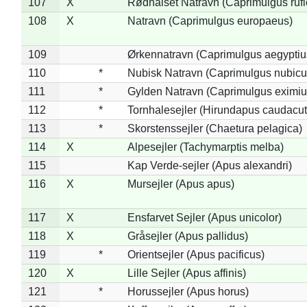
107
X
Rødhalset Natravn (Caprimulgus rufic
108
X
Natravn (Caprimulgus europaeus)
109
Ørkennatravn (Caprimulgus aegyptiu
110
*
Nubisk Natravn (Caprimulgus nubicu
111
*
Gylden Natravn (Caprimulgus eximiu
112
*
Tornhalesejler (Hirundapus caudacut
113
*
Skorstenssejler (Chaetura pelagica)
114
X
Alpesejler (Tachymarptis melba)
115
Kap Verde-sejler (Apus alexandri)
116
X
Mursejler (Apus apus)
117
X
Ensfarvet Sejler (Apus unicolor)
118
X
Gråsejler (Apus pallidus)
119
*
Orientsejler (Apus pacificus)
120
X
Lille Sejler (Apus affinis)
121
*
Horussejler (Apus horus)