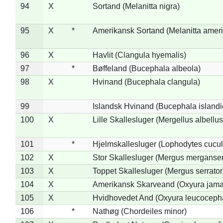
94
X
Sortand (Melanitta nigra)
95
X
*
Amerikansk Sortand (Melanitta amer
96
X
Havlit (Clangula hyemalis)
97
*
Bøffeland (Bucephala albeola)
98
X
Hvinand (Bucephala clangula)
99
Islandsk Hvinand (Bucephala islandi
100
X
Lille Skallesluger (Mergellus albellus
101
*
Hjelmskallesluger (Lophodytes cucul
102
X
Stor Skallesluger (Mergus merganser
103
X
Toppet Skallesluger (Mergus serrator
104
X
Amerikansk Skarveand (Oxyura jama
105
X
Hvidhovedet And (Oxyura leucoceph
106
*
Nathøg (Chordeiles minor)