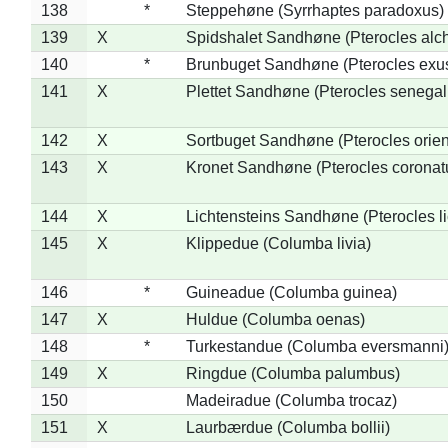
138
*
Steppehøne (Syrrhaptes paradoxus)
139
X
Spidshalet Sandhøne (Pterocles alch
140
*
Brunbuget Sandhøne (Pterocles exus
141
X
Plettet Sandhøne (Pterocles senegal
142
X
Sortbuget Sandhøne (Pterocles orient
143
X
Kronet Sandhøne (Pterocles coronat
144
X
Lichtensteins Sandhøne (Pterocles lic
145
X
Klippedue (Columba livia)
146
*
Guineadue (Columba guinea)
147
X
Huldue (Columba oenas)
148
*
Turkestandue (Columba eversmanni
149
X
Ringdue (Columba palumbus)
150
Madeiradue (Columba trocaz)
151
X
Laurbærdue (Columba bollii)