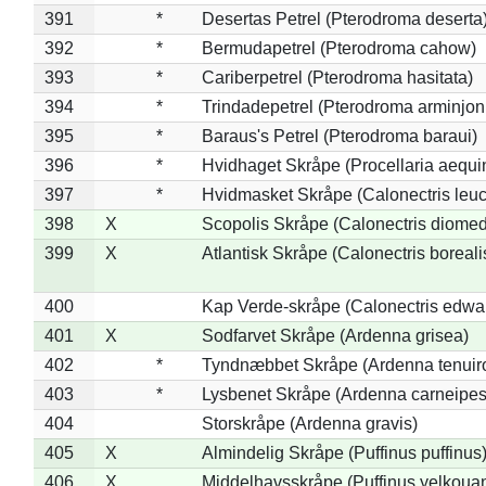
391
*
Desertas Petrel (Pterodroma deserta
392
*
Bermudapetrel (Pterodroma cahow)
393
*
Cariberpetrel (Pterodroma hasitata)
394
*
Trindadepetrel (Pterodroma arminjon
395
*
Baraus's Petrel (Pterodroma baraui)
396
*
Hvidhaget Skråpe (Procellaria aequin
397
*
Hvidmasket Skråpe (Calonectris leu
398
X
Scopolis Skråpe (Calonectris diome
399
X
Atlantisk Skråpe (Calonectris boreali
400
Kap Verde-skråpe (Calonectris edwar
401
X
Sodfarvet Skråpe (Ardenna grisea)
402
*
Tyndnæbbet Skråpe (Ardenna tenuiro
403
*
Lysbenet Skråpe (Ardenna carneipes
404
Storskråpe (Ardenna gravis)
405
X
Almindelig Skråpe (Puffinus puffinus
406
X
Middelhavsskråpe (Puffinus yelkoua