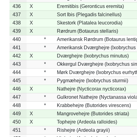
436
X
Eremitibis (Geronticus eremita)
437
X
Sort Ibis (Plegadis falcinellus)
438
X
Skestork (Platalea leucorodia)
439
X
Rørdrum (Botaurus stellaris)
440
*
Amerikansk Rørdrum (Botaurus lenti
441
*
Amerikansk Dværghejre (Ixobrychus e
442
X
Dværghejre (Ixobrychus minutus)
443
*
Okkergul Dværghejre (Ixobrychus sin
444
*
Mørk Dværghejre (Ixobrychus eurhy
445
*
Pygmæhejre (Ixobrychus sturmii)
446
X
Nathejre (Nycticorax nycticorax)
447
*
Gulkronet Nathejre (Nyctanassa viol
448
*
Krabbehejre (Butorides virescens)
449
X
Mangrovehejre (Butorides striata)
450
X
Tophejre (Ardeola ralloides)
451
*
Rishejre (Ardeola grayii)