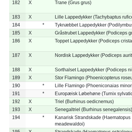
182
X
Trane (Grus grus)
183
X
Lille Lappedykker (Tachybaptus rufico
184
*
Tyknæbbet Lappedykker (Podilymbu
185
X
Gråstrubet Lappedykker (Podiceps g
186
X
Toppet Lappedykker (Podiceps crista
187
X
Nordisk Lappedykker (Podiceps aurit
188
X
Sorthalset Lappedykker (Podiceps nig
189
X
Stor Flamingo (Phoenicopterus rose
190
*
Lille Flamingo (Phoeniconaias minor
191
*
Europæisk Løbehøne (Turnix sylvati
192
X
Triel (Burhinus oedicnemus)
193
X
Senegaltriel (Burhinus senegalensis
194
*
Kanarisk Strandskade (Haematopus
meadewaldoi)
195
X
Strandskade (Haematopus ostralegu