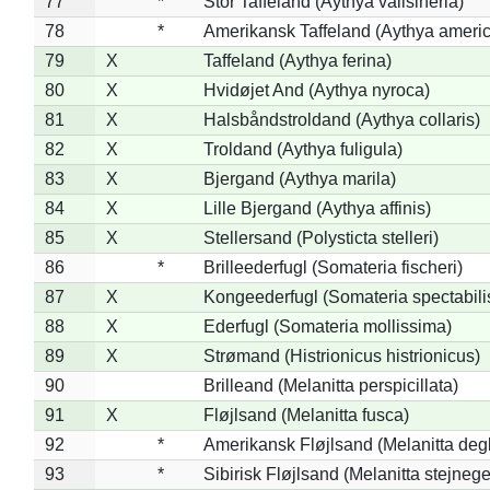
77
*
Stor Taffeland (Aythya valisineria)
78
*
Amerikansk Taffeland (Aythya ameri
79
X
Taffeland (Aythya ferina)
80
X
Hvidøjet And (Aythya nyroca)
81
X
Halsbåndstroldand (Aythya collaris)
82
X
Troldand (Aythya fuligula)
83
X
Bjergand (Aythya marila)
84
X
Lille Bjergand (Aythya affinis)
85
X
Stellersand (Polysticta stelleri)
86
*
Brilleederfugl (Somateria fischeri)
87
X
Kongeederfugl (Somateria spectabili
88
X
Ederfugl (Somateria mollissima)
89
X
Strømand (Histrionicus histrionicus)
90
Brilleand (Melanitta perspicillata)
91
X
Fløjlsand (Melanitta fusca)
92
*
Amerikansk Fløjlsand (Melanitta deg
93
*
Sibirisk Fløjlsand (Melanitta stejnege