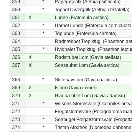
359
*
Papegøjealk (Aethia psittacula)
360
*
Toppet Dværgalk (Aethia cristatella)
361
X
Lunde (Fratercula arctica)
362
*
Hornet Lunde (Fratercula corniculata
363
*
Toplunde (Fratercula cirrhata)
364
Rødnæbbet Tropikfugl (Phaethon ae
365
*
Hvidhalet Tropikfugl (Phaethon leptu
366
X
Rødstrubet Lom (Gavia stellata)
367
X
Sortstrubet Lom (Gavia arctica)
368
*
Stillehavslom (Gavia pacifica)
369
X
Islom (Gavia immer)
370
X
Hvidnæbbet Lom (Gavia adamsii)
371
*
Wilsons Stormsvale (Oceanites ocea
372
Fregatstormsvale (Pelagodroma mar
373
*
Sortbuget Fregatstormsvale (Fregetta
374
*
Tristan Albatros (Diomedea dabbene