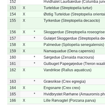
152
Hvidhalet Laurbærdue (Columba jun
153
X
Turteldue (Streptopelia turtur)
154
X
Østlig Turteldue (Streptopelia oriental
155
X
Tyrkerdue (Streptopelia decaocto)
156
X
*
Skoggerdue (Streptopelia roseogrise
157
*
Guløjet Skoggerdue (Streptopelia de
158
X
Palmedue (Spilopelia senegalensis)
159
X
Namaquadue (Oena capensis)
160
*
Sørgedue (Zenaida macroura)
161
*
Gulbuget Papegøjedue (Treron waali
162
X
Vandrikse (Rallus aquaticus)
163
*
Græsrikse (Crex egregia)
164
X
Engsnarre (Crex crex)
165
*
Hvidbrystet Rørhøne (Amaurornis ph
166
X
Lille Rørvagtel (Porzana parva)