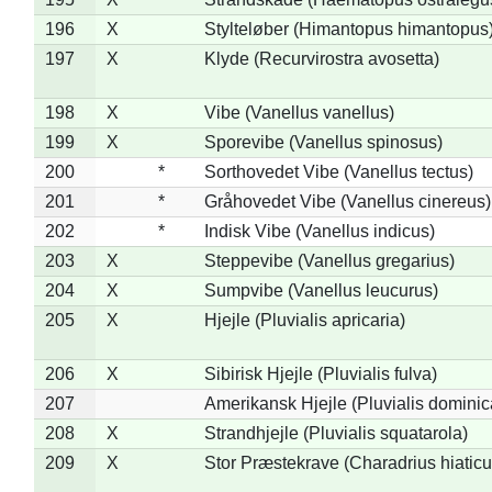
196
X
Stylteløber (Himantopus himantopus
197
X
Klyde (Recurvirostra avosetta)
198
X
Vibe (Vanellus vanellus)
199
X
Sporevibe (Vanellus spinosus)
200
*
Sorthovedet Vibe (Vanellus tectus)
201
*
Gråhovedet Vibe (Vanellus cinereus)
202
*
Indisk Vibe (Vanellus indicus)
203
X
Steppevibe (Vanellus gregarius)
204
X
Sumpvibe (Vanellus leucurus)
205
X
Hjejle (Pluvialis apricaria)
206
X
Sibirisk Hjejle (Pluvialis fulva)
207
Amerikansk Hjejle (Pluvialis dominic
208
X
Strandhjejle (Pluvialis squatarola)
209
X
Stor Præstekrave (Charadrius hiaticu