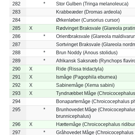
282
*
Stor Gulben (Tringa melanoleuca)
283
Krabbeæder (Dromas ardeola)
284
Ørkenløber (Cursorius cursor)
285
X
Rødvinget Braksvale (Glareola pratin
286
*
Orientbraksvale (Glareola maldivaru
287
Sortvinget Braksvale (Glareola nord
288
*
Brun Noddy (Anous stolidus)
289
*
Afrikansk Saksnæb (Rynchops flaviro
290
X
Ride (Rissa tridactyla)
291
X
Ismåge (Pagophila eburnea)
292
X
Sabinemåge (Xema sabini)
293
X
Tyndnæbbet Måge (Chroicocephalus
294
Bonapartemåge (Chroicocephalus ph
295
*
Brunhovedet Måge (Chroicocephalu
brunnicephalus)
296
X
Hættemåge (Chroicocephalus ridibu
297
*
Gråhovedet Måge (Chroicocephalus