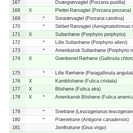
167
Dværgrørvagtel (Porzana pusilla)
168
X
Plettet Rørvagtel (Porzana porzana)
169
*
Sorarørvagtel (Porzana carolina)
170
*
Stribet Rørvagtel (Aenigmatolimnas 
171
X
Sultanhøne (Porphyrio porphyrio)
172
*
Lille Sultanhøne (Porphyrio alleni)
173
*
Amerikansk Sultanhøne (Porphyrio m
174
X
Grønbenet Rørhøne (Gallinula chlor
175
*
Lille Rørhøne (Paragallinula angulat
176
X
Kamblishøne (Fulica cristata)
177
X
Blishøne (Fulica atra)
178
X
*
Amerikansk Blishøne (Fulica americ
179
*
Snetrane (Leucogeranus leucogeran
180
*
Prærietrane (Antigone canadensis)
181
Jomfrutrane (Grus virgo)