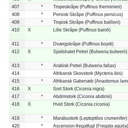
407
*
Tropeskråpe (Puffinus lherminieri)
408
*
Persisk Skråpe (Puffinus persicus)
409
*
Tropisk Skråpe (Puffinus bailloni)
410
X
Lille Skråpe (Puffinus baroli)
411
*
Dværgskråpe (Puffinus boydi)
412
X
Spidshalet Petrel (Bulweria bulwerii)
413
*
Arabisk Petrel (Bulweria fallax)
414
Afrikansk Skovstork (Mycteria ibis)
415
*
Afrikansk Gabenæb (Anastomus lame
416
X
Sort Stork (Ciconia nigra)
417
*
Abdimstork (Ciconia abdimii)
418
X
Hvid Stork (Ciconia ciconia)
419
*
Marabustork (Leptoptilos crumenifer)
420
*
Ascension-fregatfugl (Fregata aquila