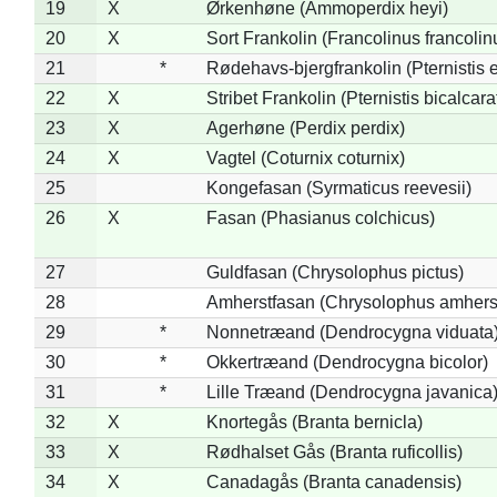
19
X
Ørkenhøne (Ammoperdix heyi)
20
X
Sort Frankolin (Francolinus francolin
21
*
Rødehavs-bjergfrankolin (Pternistis e
22
X
Stribet Frankolin (Pternistis bicalcara
23
X
Agerhøne (Perdix perdix)
24
X
Vagtel (Coturnix coturnix)
25
Kongefasan (Syrmaticus reevesii)
26
X
Fasan (Phasianus colchicus)
27
Guldfasan (Chrysolophus pictus)
28
Amherstfasan (Chrysolophus amhers
29
*
Nonnetræand (Dendrocygna viduata
30
*
Okkertræand (Dendrocygna bicolor)
31
*
Lille Træand (Dendrocygna javanica
32
X
Knortegås (Branta bernicla)
33
X
Rødhalset Gås (Branta ruficollis)
34
X
Canadagås (Branta canadensis)