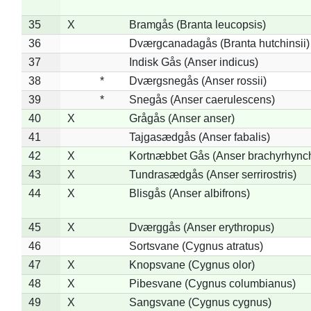
35
X
Bramgås (Branta leucopsis)
36
Dværgcanadagås (Branta hutchinsii)
37
Indisk Gås (Anser indicus)
38
*
Dværgsnegås (Anser rossii)
39
*
Snegås (Anser caerulescens)
40
X
Grågås (Anser anser)
41
Tajgasædgås (Anser fabalis)
42
X
Kortnæbbet Gås (Anser brachyrhync
43
X
Tundrasædgås (Anser serrirostris)
44
X
Blisgås (Anser albifrons)
45
X
Dværggås (Anser erythropus)
46
Sortsvane (Cygnus atratus)
47
X
Knopsvane (Cygnus olor)
48
X
Pibesvane (Cygnus columbianus)
49
X
Sangsvane (Cygnus cygnus)