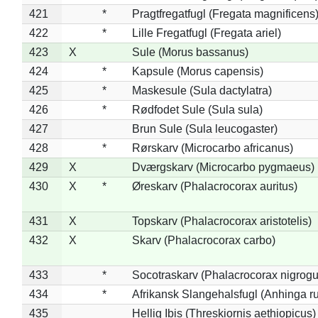
421
*
Pragtfregatfugl (Fregata magnificens
422
*
Lille Fregatfugl (Fregata ariel)
423
X
Sule (Morus bassanus)
424
*
Kapsule (Morus capensis)
425
*
Maskesule (Sula dactylatra)
426
*
Rødfodet Sule (Sula sula)
427
Brun Sule (Sula leucogaster)
428
*
Rørskarv (Microcarbo africanus)
429
X
Dværgskarv (Microcarbo pygmaeus)
430
X
*
Øreskarv (Phalacrocorax auritus)
431
X
Topskarv (Phalacrocorax aristotelis)
432
X
Skarv (Phalacrocorax carbo)
433
*
Socotraskarv (Phalacrocorax nigrogul
434
*
Afrikansk Slangehalsfugl (Anhinga ru
435
Hellig Ibis (Threskiornis aethiopicus)