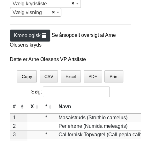
×
Vælg krydsliste
×
Vælg visning
Se årsopdelt oversigt af
Arne
Kronologisk
Olesen
s kryds
Dette er Arne Olesens VP Artsliste
Copy
CSV
Excel
PDF
Print
Søg:
#
X
*
Navn
1
*
Masaistruds (Struthio camelus)
2
Perlehøne (Numida meleagris)
3
*
Californisk Topvagtel (Callipepla cali