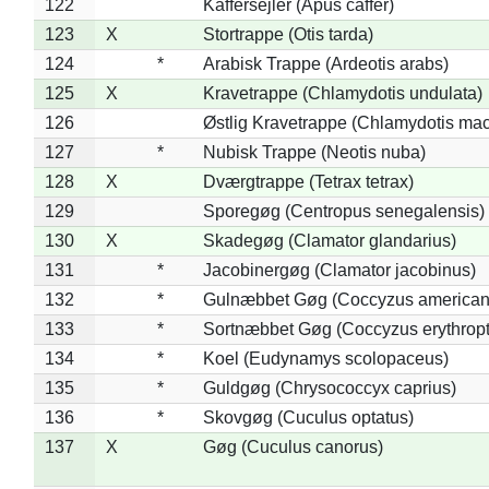
122
Kaffersejler (Apus caffer)
123
X
Stortrappe (Otis tarda)
124
*
Arabisk Trappe (Ardeotis arabs)
125
X
Kravetrappe (Chlamydotis undulata)
126
Østlig Kravetrappe (Chlamydotis mac
127
*
Nubisk Trappe (Neotis nuba)
128
X
Dværgtrappe (Tetrax tetrax)
129
Sporegøg (Centropus senegalensis)
130
X
Skadegøg (Clamator glandarius)
131
*
Jacobinergøg (Clamator jacobinus)
132
*
Gulnæbbet Gøg (Coccyzus american
133
*
Sortnæbbet Gøg (Coccyzus erythrop
134
*
Koel (Eudynamys scolopaceus)
135
*
Guldgøg (Chrysococcyx caprius)
136
*
Skovgøg (Cuculus optatus)
137
X
Gøg (Cuculus canorus)