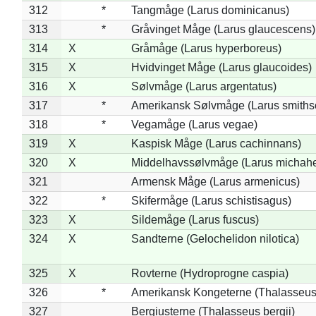
312
*
Tangmåge (Larus dominicanus)
313
*
Gråvinget Måge (Larus glaucescens)
314
X
Gråmåge (Larus hyperboreus)
315
X
Hvidvinget Måge (Larus glaucoides)
316
X
Sølvmåge (Larus argentatus)
317
*
Amerikansk Sølvmåge (Larus smiths
318
*
Vegamåge (Larus vegae)
319
X
Kaspisk Måge (Larus cachinnans)
320
X
Middelhavssølvmåge (Larus michahel
321
Armensk Måge (Larus armenicus)
322
*
Skifermåge (Larus schistisagus)
323
X
Sildemåge (Larus fuscus)
324
X
Sandterne (Gelochelidon nilotica)
325
X
Rovterne (Hydroprogne caspia)
326
*
Amerikansk Kongeterne (Thalasseu
327
Bergiusterne (Thalasseus bergii)