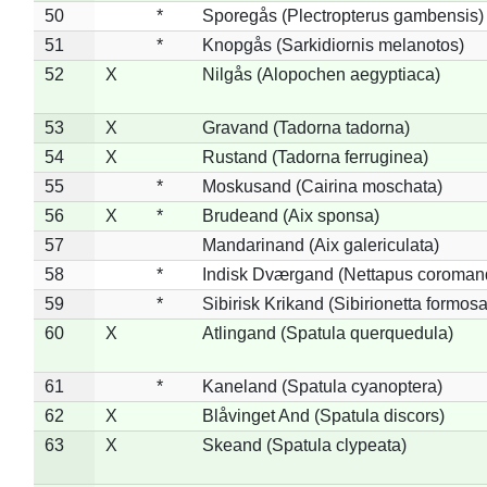
50
*
Sporegås (Plectropterus gambensis)
51
*
Knopgås (Sarkidiornis melanotos)
52
X
Nilgås (Alopochen aegyptiaca)
53
X
Gravand (Tadorna tadorna)
54
X
Rustand (Tadorna ferruginea)
55
*
Moskusand (Cairina moschata)
56
X
*
Brudeand (Aix sponsa)
57
Mandarinand (Aix galericulata)
58
*
Indisk Dværgand (Nettapus coroman
59
*
Sibirisk Krikand (Sibirionetta formosa
60
X
Atlingand (Spatula querquedula)
61
*
Kaneland (Spatula cyanoptera)
62
X
Blåvinget And (Spatula discors)
63
X
Skeand (Spatula clypeata)