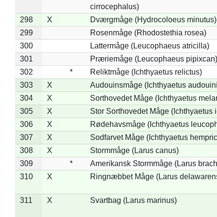
cirrocephalus)
298
X
Dværgmåge (Hydrocoloeus minutus)
299
Rosenmåge (Rhodostethia rosea)
300
Lattermåge (Leucophaeus atricilla)
301
Præriemåge (Leucophaeus pipixcan
302
*
Reliktmåge (Ichthyaetus relictus)
303
X
Audouinsmåge (Ichthyaetus audouini
304
X
Sorthovedet Måge (Ichthyaetus mela
305
X
Stor Sorthovedet Måge (Ichthyaetus 
306
X
Rødehavsmåge (Ichthyaetus leucop
307
X
Sodfarvet Måge (Ichthyaetus hempric
308
X
Stormmåge (Larus canus)
309
*
Amerikansk Stormmåge (Larus brach
310
X
Ringnæbbet Måge (Larus delawarens
311
X
Svartbag (Larus marinus)