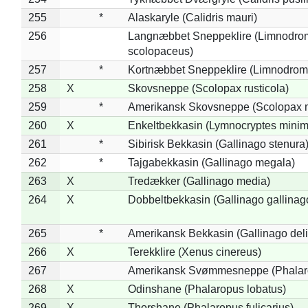
255
*
Alaskaryle (Calidris mauri)
256
Langnæbbet Sneppeklire (Limnodro
scolopaceus)
257
*
Kortnæbbet Sneppeklire (Limnodrom
258
X
Skovsneppe (Scolopax rusticola)
259
*
Amerikansk Skovsneppe (Scolopax m
260
X
Enkeltbekkasin (Lymnocryptes minim
261
*
Sibirisk Bekkasin (Gallinago stenura
262
*
Tajgabekkasin (Gallinago megala)
263
X
Tredækker (Gallinago media)
264
X
Dobbeltbekkasin (Gallinago gallinag
265
*
Amerikansk Bekkasin (Gallinago deli
266
X
Terekklire (Xenus cinereus)
267
Amerikansk Svømmesneppe (Phalarop
268
X
Odinshane (Phalaropus lobatus)
269
X
Thorshane (Phalaropus fulicarius)