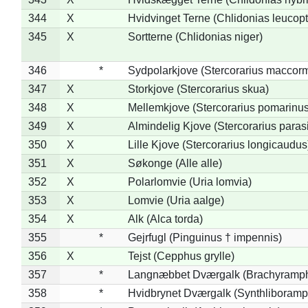
344
X
Hvidvinget Terne (Chlidonias leucopt
345
X
Sortterne (Chlidonias niger)
346
*
Sydpolarkjove (Stercorarius maccorm
347
X
Storkjove (Stercorarius skua)
348
X
Mellemkjove (Stercorarius pomarinus
349
X
Almindelig Kjove (Stercorarius parasi
350
X
Lille Kjove (Stercorarius longicaudus
351
X
Søkonge (Alle alle)
352
X
Polarlomvie (Uria lomvia)
353
X
Lomvie (Uria aalge)
354
X
Alk (Alca torda)
355
*
Gejrfugl (Pinguinus † impennis)
356
X
Tejst (Cepphus grylle)
357
*
Langnæbbet Dværgalk (Brachyramph
358
*
Hvidbrynet Dværgalk (Synthliboramp