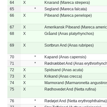
64
X
Knarand (Mareca strepera)
65
*
Segland (Mareca falcata)
66
X
Pibeand (Mareca penelope)
67
X
Amerikansk Pibeand (Mareca americ
68
X
Gråand (Anas platyrhynchos)
69
X
Sortbrun And (Anas rubripes)
70
*
Kapand (Anas capensis)
71
*
Rødnæbbet And (Anas erythrorhynch
72
X
Spidsand (Anas acuta)
73
X
Krikand (Anas crecca)
74
X
Marmorand (Marmaronetta angustirost
75
X
Rødhovedet And (Netta rufina)
76
*
Rødøjet And (Netta erythrophthalma)