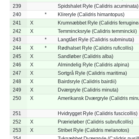
239
Spidshalet Ryle (Calidris acuminata)
240
*
Klireryle (Calidris himantopus)
241
X
Krumnæbbet Ryle (Calidris ferrugine
242
X
Temmincksryle (Calidris temminckii)
243
*
Langtået Ryle (Calidris subminuta)
244
X
*
Rødhalset Ryle (Calidris ruficollis)
245
X
Sandløber (Calidris alba)
246
X
Almindelig Ryle (Calidris alpina)
247
X
Sortgrå Ryle (Calidris maritima)
248
X
Bairdsryle (Calidris bairdii)
249
X
Dværgryle (Calidris minuta)
250
X
Amerikansk Dværgryle (Calidris minut
251
Hvidrygget Ryle (Calidris fuscicollis)
252
X
Prærieløber (Calidris subruficollis)
253
X
Stribet Ryle (Calidris melanotos)
254
Tyknæbbet Dværgryle (Calidris pusil