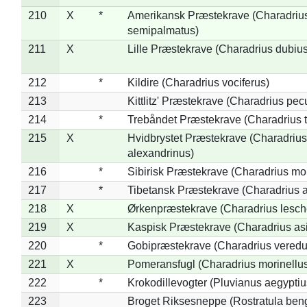
210
X
*
Amerikansk Præstekrave (Charadriu
semipalmatus)
211
X
Lille Præstekrave (Charadrius dubius
212
*
Kildire (Charadrius vociferus)
213
Kittlitz' Præstekrave (Charadrius pec
214
*
Trebåndet Præstekrave (Charadrius tr
215
X
Hvidbrystet Præstekrave (Charadrius
alexandrinus)
216
*
Sibirisk Præstekrave (Charadrius mo
217
*
Tibetansk Præstekrave (Charadrius at
218
X
Ørkenpræstekrave (Charadrius lesche
219
X
Kaspisk Præstekrave (Charadrius asi
220
*
Gobipræstekrave (Charadrius veredu
221
X
Pomeransfugl (Charadrius morinellu
222
*
Krokodillevogter (Pluvianus aegyptiu
223
Broget Riksesneppe (Rostratula ben