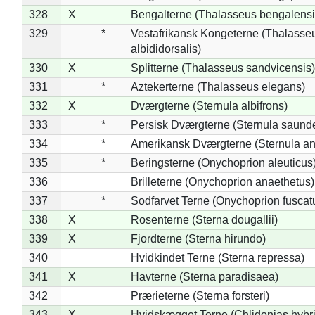
328
X
Bengalterne (Thalasseus bengalensi
329
*
Vestafrikansk Kongeterne (Thalasse
albididorsalis)
330
X
Splitterne (Thalasseus sandvicensis)
331
*
Aztekerterne (Thalasseus elegans)
332
X
Dværgterne (Sternula albifrons)
333
*
Persisk Dværgterne (Sternula saunde
334
*
Amerikansk Dværgterne (Sternula ant
335
*
Beringsterne (Onychoprion aleuticus
336
Brilleterne (Onychoprion anaethetus)
337
*
Sodfarvet Terne (Onychoprion fuscat
338
X
Rosenterne (Sterna dougallii)
339
X
Fjordterne (Sterna hirundo)
340
Hvidkindet Terne (Sterna repressa)
341
X
Havterne (Sterna paradisaea)
342
Prærieterne (Sterna forsteri)
343
X
Hvidskægget Terne (Chlidonias hybr