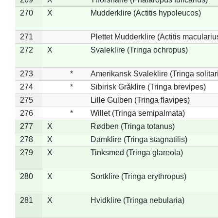
270
X
Mudderklire (Actitis hypoleucos)
271
Plettet Mudderklire (Actitis maculariu
272
X
Svaleklire (Tringa ochropus)
273
*
Amerikansk Svaleklire (Tringa solitar
274
*
Sibirisk Gråklire (Tringa brevipes)
275
Lille Gulben (Tringa flavipes)
276
*
Willet (Tringa semipalmata)
277
X
Rødben (Tringa totanus)
278
X
Damklire (Tringa stagnatilis)
279
X
Tinksmed (Tringa glareola)
280
X
Sortklire (Tringa erythropus)
281
X
Hvidklire (Tringa nebularia)