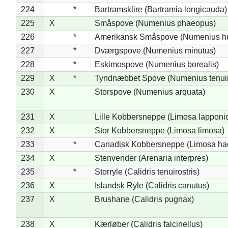
224
*
Bartramsklire (Bartramia longicauda)
225
X
Småspove (Numenius phaeopus)
226
*
Amerikansk Småspove (Numenius h
227
*
Dværgspove (Numenius minutus)
228
*
Eskimospove (Numenius borealis)
229
X
*
Tyndnæbbet Spove (Numenius tenuiro
230
X
Storspove (Numenius arquata)
231
X
Lille Kobbersneppe (Limosa lapponi
232
X
Stor Kobbersneppe (Limosa limosa)
233
*
Canadisk Kobbersneppe (Limosa ha
234
X
Stenvender (Arenaria interpres)
235
*
Storryle (Calidris tenuirostris)
236
X
Islandsk Ryle (Calidris canutus)
237
X
Brushane (Calidris pugnax)
238
X
Kærløber (Calidris falcinellus)