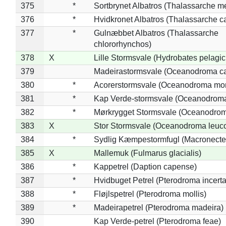
375
*
Sortbrynet Albatros (Thalassarche m
376
*
Hvidkronet Albatros (Thalassarche c
377
*
Gulnæbbet Albatros (Thalassarche
chlororhynchos)
378
X
Lille Stormsvale (Hydrobates pelagic
379
Madeirastormsvale (Oceanodroma ca
380
*
Acorerstormsvale (Oceanodroma mon
381
*
Kap Verde-stormsvale (Oceanodroma
382
*
Mørkrygget Stormsvale (Oceanodrom
383
X
Stor Stormsvale (Oceanodroma leuc
384
*
Sydlig Kæmpestormfugl (Macronecte
385
X
Mallemuk (Fulmarus glacialis)
386
*
Kappetrel (Daption capense)
387
*
Hvidbuget Petrel (Pterodroma incerta
388
*
Fløjlspetrel (Pterodroma mollis)
389
*
Madeirapetrel (Pterodroma madeira)
390
Kap Verde-petrel (Pterodroma feae)