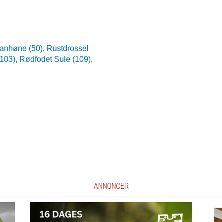
ltanhøne (50),
Rustdrossel
(103),
Rødfodet Sule (109),
ANNONCER