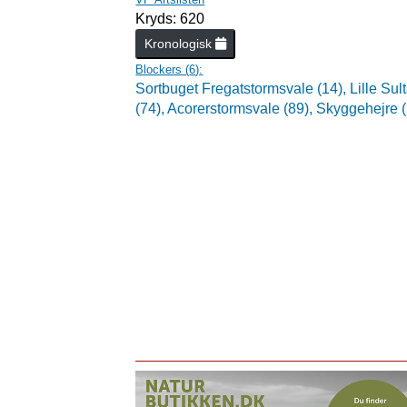
Kryds: 620
Kronologisk
Blockers (
6
):
Sortbuget Fregatstormsvale (14),
Lille Su
(74),
Acorerstormsvale (89),
Skyggehejre 