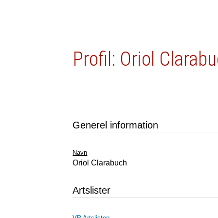
Profil: Oriol Clarab
Generel information
Navn
Oriol Clarabuch
Artslister
VP Artslisten