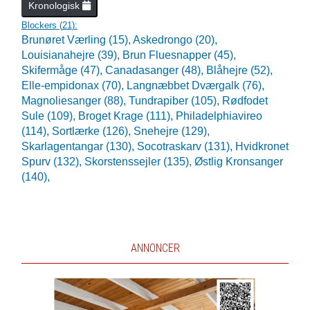
Kronologisk
Blockers (
21
):
Brunøret Værling (15),
Askedrongo (20),
Louisianahejre (39),
Brun Fluesnapper (45),
Skifermåge (47),
Canadasanger (48),
Blåhejre (52),
Elle-empidonax (70),
Langnæbbet Dværgalk (76),
Magnoliesanger (88),
Tundrapiber (105),
Rødfodet
Sule (109),
Broget Krage (111),
Philadelphiavireo
(114),
Sortlærke (126),
Snehejre (129),
Skarlagentangar (130),
Socotraskarv (131),
Hvidkronet
Spurv (132),
Skorstenssejler (135),
Østlig Kronsanger
(140),
ANNONCER