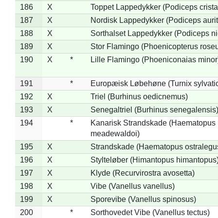
186
X
Toppet Lappedykker (Podiceps crista
187
X
Nordisk Lappedykker (Podiceps aurit
188
X
Sorthalset Lappedykker (Podiceps nig
189
X
Stor Flamingo (Phoenicopterus rose
190
X
*
Lille Flamingo (Phoeniconaias minor
191
*
Europæisk Løbehøne (Turnix sylvati
192
X
Triel (Burhinus oedicnemus)
193
X
Senegaltriel (Burhinus senegalensis
194
*
Kanarisk Strandskade (Haematopus
meadewaldoi)
195
X
Strandskade (Haematopus ostralegu
196
X
Stylteløber (Himantopus himantopus
197
X
Klyde (Recurvirostra avosetta)
198
X
Vibe (Vanellus vanellus)
199
X
Sporevibe (Vanellus spinosus)
200
*
Sorthovedet Vibe (Vanellus tectus)