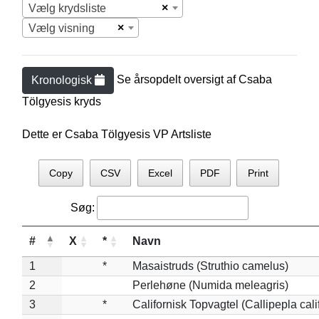
×
Vælg krydsliste
×
Vælg visning
Se årsopdelt oversigt af
Csaba
Kronologisk
Tölgyesi
s kryds
Dette er Csaba Tölgyesis VP Artsliste
Copy
CSV
Excel
PDF
Print
Søg:
#
X
*
Navn
1
*
Masaistruds (Struthio camelus)
2
Perlehøne (Numida meleagris)
3
*
Californisk Topvagtel (Callipepla cali