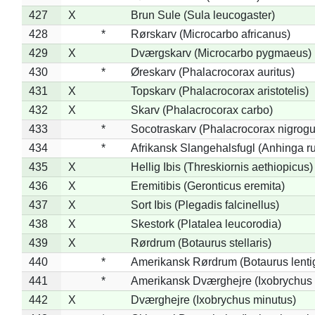
427
X
Brun Sule (Sula leucogaster)
428
*
Rørskarv (Microcarbo africanus)
429
X
Dværgskarv (Microcarbo pygmaeus)
430
*
Øreskarv (Phalacrocorax auritus)
431
X
Topskarv (Phalacrocorax aristotelis)
432
X
Skarv (Phalacrocorax carbo)
433
*
Socotraskarv (Phalacrocorax nigrogul
434
*
Afrikansk Slangehalsfugl (Anhinga ru
435
X
Hellig Ibis (Threskiornis aethiopicus)
436
X
Eremitibis (Geronticus eremita)
437
X
Sort Ibis (Plegadis falcinellus)
438
X
Skestork (Platalea leucorodia)
439
X
Rørdrum (Botaurus stellaris)
440
*
Amerikansk Rørdrum (Botaurus lenti
441
*
Amerikansk Dværghejre (Ixobrychus e
442
X
Dværghejre (Ixobrychus minutus)