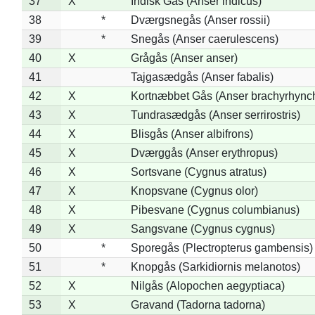
37
X
Indisk Gås (Anser indicus)
38
*
Dværgsnegås (Anser rossii)
39
*
Snegås (Anser caerulescens)
40
X
Grågås (Anser anser)
41
Tajgasædgås (Anser fabalis)
42
X
Kortnæbbet Gås (Anser brachyrhync
43
X
Tundrasædgås (Anser serrirostris)
44
X
Blisgås (Anser albifrons)
45
X
Dværggås (Anser erythropus)
46
X
Sortsvane (Cygnus atratus)
47
X
Knopsvane (Cygnus olor)
48
X
Pibesvane (Cygnus columbianus)
49
X
Sangsvane (Cygnus cygnus)
50
*
Sporegås (Plectropterus gambensis)
51
*
Knopgås (Sarkidiornis melanotos)
52
X
Nilgås (Alopochen aegyptiaca)
53
X
Gravand (Tadorna tadorna)