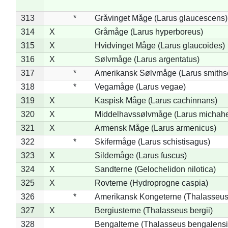
313
*
Gråvinget Måge (Larus glaucescens)
314
X
Gråmåge (Larus hyperboreus)
315
X
Hvidvinget Måge (Larus glaucoides)
316
X
Sølvmåge (Larus argentatus)
317
*
Amerikansk Sølvmåge (Larus smiths
318
*
Vegamåge (Larus vegae)
319
X
Kaspisk Måge (Larus cachinnans)
320
X
Middelhavssølvmåge (Larus michahel
321
X
Armensk Måge (Larus armenicus)
322
*
Skifermåge (Larus schistisagus)
323
X
Sildemåge (Larus fuscus)
324
X
Sandterne (Gelochelidon nilotica)
325
X
Rovterne (Hydroprogne caspia)
326
*
Amerikansk Kongeterne (Thalasseu
327
X
Bergiusterne (Thalasseus bergii)
328
Bengalterne (Thalasseus bengalensi