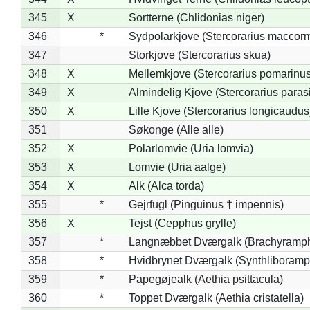
345
X
Sortterne (Chlidonias niger)
346
*
Sydpolarkjove (Stercorarius maccorm
347
Storkjove (Stercorarius skua)
348
X
Mellemkjove (Stercorarius pomarinus
349
X
Almindelig Kjove (Stercorarius parasi
350
X
Lille Kjove (Stercorarius longicaudus
351
Søkonge (Alle alle)
352
X
Polarlomvie (Uria lomvia)
353
X
Lomvie (Uria aalge)
354
X
Alk (Alca torda)
355
*
Gejrfugl (Pinguinus † impennis)
356
X
Tejst (Cepphus grylle)
357
*
Langnæbbet Dværgalk (Brachyramph
358
*
Hvidbrynet Dværgalk (Synthliboramp
359
*
Papegøjealk (Aethia psittacula)
360
*
Toppet Dværgalk (Aethia cristatella)