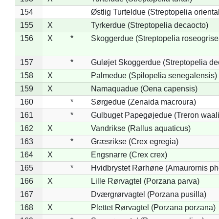
154
Østlig Turteldue (Streptopelia oriental
155
X
Tyrkerdue (Streptopelia decaocto)
156
X
*
Skoggerdue (Streptopelia roseogrise
157
*
Guløjet Skoggerdue (Streptopelia de
158
X
Palmedue (Spilopelia senegalensis)
159
X
Namaquadue (Oena capensis)
160
*
Sørgedue (Zenaida macroura)
161
*
Gulbuget Papegøjedue (Treron waali
162
X
Vandrikse (Rallus aquaticus)
163
*
Græsrikse (Crex egregia)
164
X
Engsnarre (Crex crex)
165
*
Hvidbrystet Rørhøne (Amaurornis ph
166
X
Lille Rørvagtel (Porzana parva)
167
Dværgrørvagtel (Porzana pusilla)
168
X
Plettet Rørvagtel (Porzana porzana)