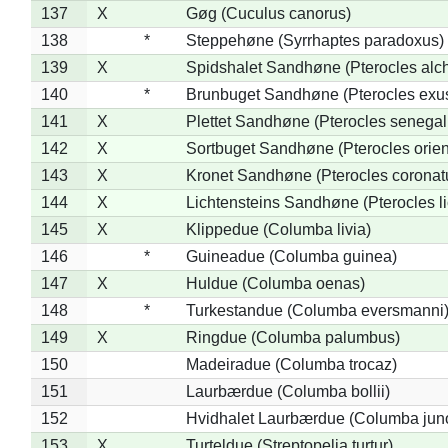
137
X
Gøg (Cuculus canorus)
138
*
Steppehøne (Syrrhaptes paradoxus)
139
X
Spidshalet Sandhøne (Pterocles alch
140
*
Brunbuget Sandhøne (Pterocles exus
141
X
Plettet Sandhøne (Pterocles senegal
142
X
Sortbuget Sandhøne (Pterocles orient
143
X
Kronet Sandhøne (Pterocles coronat
144
X
Lichtensteins Sandhøne (Pterocles lic
145
X
Klippedue (Columba livia)
146
*
Guineadue (Columba guinea)
147
X
Huldue (Columba oenas)
148
*
Turkestandue (Columba eversmanni
149
X
Ringdue (Columba palumbus)
150
Madeiradue (Columba trocaz)
151
Laurbærdue (Columba bollii)
152
Hvidhalet Laurbærdue (Columba jun
153
X
Turteldue (Streptopelia turtur)