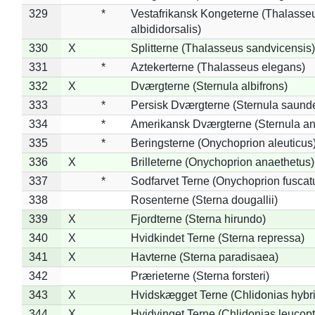
329
*
Vestafrikansk Kongeterne (Thalasse
albididorsalis)
330
X
Splitterne (Thalasseus sandvicensis)
331
*
Aztekerterne (Thalasseus elegans)
332
X
Dværgterne (Sternula albifrons)
333
*
Persisk Dværgterne (Sternula saunde
334
*
Amerikansk Dværgterne (Sternula ant
335
*
Beringsterne (Onychoprion aleuticus
336
X
Brilleterne (Onychoprion anaethetus)
337
*
Sodfarvet Terne (Onychoprion fuscat
338
Rosenterne (Sterna dougallii)
339
X
Fjordterne (Sterna hirundo)
340
X
Hvidkindet Terne (Sterna repressa)
341
X
Havterne (Sterna paradisaea)
342
Prærieterne (Sterna forsteri)
343
X
Hvidskægget Terne (Chlidonias hybr
344
X
Hvidvinget Terne (Chlidonias leucopt