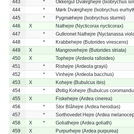
443
*
Okkergul Dværghejre (Ixobrychus sin
444
*
Mørk Dværghejre (Ixobrychus eurhy
445
*
Pygmæhejre (Ixobrychus sturmii)
446
X
Nathejre (Nycticorax nycticorax)
447
*
Gulkronet Nathejre (Nyctanassa viol
448
*
Krabbehejre (Butorides virescens)
449
X
Mangrovehejre (Butorides striata)
450
X
Tophejre (Ardeola ralloides)
451
*
Rishejre (Ardeola grayii)
452
*
Vinhejre (Ardeola bacchus)
453
X
Kohejre (Bubulcus ibis)
454
*
Østlig Kohejre (Bubulcus coromandu
455
X
Fiskehejre (Ardea cinerea)
456
*
Stor Blåhejre (Ardea herodias)
457
*
Sorthovedet Hejre (Ardea melanocep
458
X
*
Goliathejre (Ardea goliath)
459
X
Purpurhejre (Ardea purpurea)