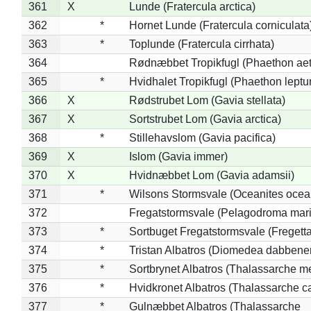
361
X
Lunde (Fratercula arctica)
362
*
Hornet Lunde (Fratercula corniculata
363
*
Toplunde (Fratercula cirrhata)
364
Rødnæbbet Tropikfugl (Phaethon ae
365
*
Hvidhalet Tropikfugl (Phaethon leptu
366
X
Rødstrubet Lom (Gavia stellata)
367
X
Sortstrubet Lom (Gavia arctica)
368
*
Stillehavslom (Gavia pacifica)
369
X
Islom (Gavia immer)
370
X
Hvidnæbbet Lom (Gavia adamsii)
371
*
Wilsons Stormsvale (Oceanites ocea
372
Fregatstormsvale (Pelagodroma mar
373
*
Sortbuget Fregatstormsvale (Fregetta
374
*
Tristan Albatros (Diomedea dabbene
375
*
Sortbrynet Albatros (Thalassarche m
376
*
Hvidkronet Albatros (Thalassarche c
377
*
Gulnæbbet Albatros (Thalassarche