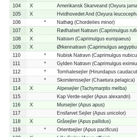
104
X
Amerikansk Skarveand (Oxyura jama
105
X
Hvidhovedet And (Oxyura leucoceph
106
*
Nathøg (Chordeiles minor)
107
X
Rødhalset Natravn (Caprimulgus rufic
108
X
Natravn (Caprimulgus europaeus)
109
X
Ørkennatravn (Caprimulgus aegyptiu
110
*
Nubisk Natravn (Caprimulgus nubicu
111
*
Gylden Natravn (Caprimulgus eximiu
112
*
Tornhalesejler (Hirundapus caudacut
113
*
Skorstenssejler (Chaetura pelagica)
114
X
Alpesejler (Tachymarptis melba)
115
Kap Verde-sejler (Apus alexandri)
116
X
Mursejler (Apus apus)
117
Ensfarvet Sejler (Apus unicolor)
118
X
Gråsejler (Apus pallidus)
119
*
Orientsejler (Apus pacificus)