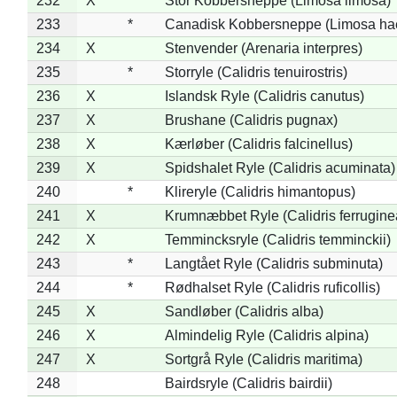
232
X
Stor Kobbersneppe (Limosa limosa)
233
*
Canadisk Kobbersneppe (Limosa ha
234
X
Stenvender (Arenaria interpres)
235
*
Storryle (Calidris tenuirostris)
236
X
Islandsk Ryle (Calidris canutus)
237
X
Brushane (Calidris pugnax)
238
X
Kærløber (Calidris falcinellus)
239
X
Spidshalet Ryle (Calidris acuminata)
240
*
Klireryle (Calidris himantopus)
241
X
Krumnæbbet Ryle (Calidris ferrugine
242
X
Temmincksryle (Calidris temminckii)
243
*
Langtået Ryle (Calidris subminuta)
244
*
Rødhalset Ryle (Calidris ruficollis)
245
X
Sandløber (Calidris alba)
246
X
Almindelig Ryle (Calidris alpina)
247
X
Sortgrå Ryle (Calidris maritima)
248
Bairdsryle (Calidris bairdii)