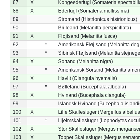
87
X
Kongeederfugl (Somateria spectabili
88
X
Ederfugl (Somateria mollissima)
89
Strømand (Histrionicus histrionicus)
90
Brilleand (Melanitta perspicillata)
91
X
Fløjlsand (Melanitta fusca)
92
*
Amerikansk Fløjlsand (Melanitta deg
93
*
Sibirisk Fløjlsand (Melanitta stejnege
94
X
Sortand (Melanitta nigra)
95
*
Amerikansk Sortand (Melanitta amer
96
X
Havlit (Clangula hyemalis)
97
*
Bøffeland (Bucephala albeola)
98
X
Hvinand (Bucephala clangula)
99
Islandsk Hvinand (Bucephala islandi
100
X
Lille Skallesluger (Mergellus albellus
101
*
Hjelmskallesluger (Lophodytes cucul
102
X
Stor Skallesluger (Mergus merganser
103
X
Toppet Skallesluger (Mergus serrator