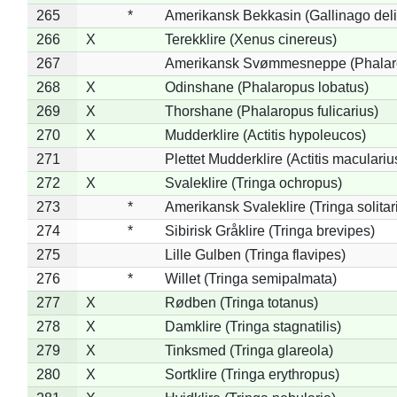
265
*
Amerikansk Bekkasin (Gallinago deli
266
X
Terekklire (Xenus cinereus)
267
Amerikansk Svømmesneppe (Phalarop
268
X
Odinshane (Phalaropus lobatus)
269
X
Thorshane (Phalaropus fulicarius)
270
X
Mudderklire (Actitis hypoleucos)
271
Plettet Mudderklire (Actitis maculariu
272
X
Svaleklire (Tringa ochropus)
273
*
Amerikansk Svaleklire (Tringa solitar
274
*
Sibirisk Gråklire (Tringa brevipes)
275
Lille Gulben (Tringa flavipes)
276
*
Willet (Tringa semipalmata)
277
X
Rødben (Tringa totanus)
278
X
Damklire (Tringa stagnatilis)
279
X
Tinksmed (Tringa glareola)
280
X
Sortklire (Tringa erythropus)