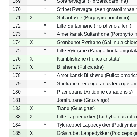
169
*
Sorarørvagtel (Porzana carolina)
170
*
Stribet Rørvagtel (Aenigmatolimnas 
171
X
Sultanhøne (Porphyrio porphyrio)
172
*
Lille Sultanhøne (Porphyrio alleni)
173
*
Amerikansk Sultanhøne (Porphyrio m
174
X
Grønbenet Rørhøne (Gallinula chlor
175
*
Lille Rørhøne (Paragallinula angulat
176
X
Kamblishøne (Fulica cristata)
177
X
Blishøne (Fulica atra)
178
*
Amerikansk Blishøne (Fulica americ
179
*
Snetrane (Leucogeranus leucogeran
180
*
Prærietrane (Antigone canadensis)
181
Jomfrutrane (Grus virgo)
182
X
Trane (Grus grus)
183
X
Lille Lappedykker (Tachybaptus rufico
184
*
Tyknæbbet Lappedykker (Podilymbu
185
X
Gråstrubet Lappedykker (Podiceps g