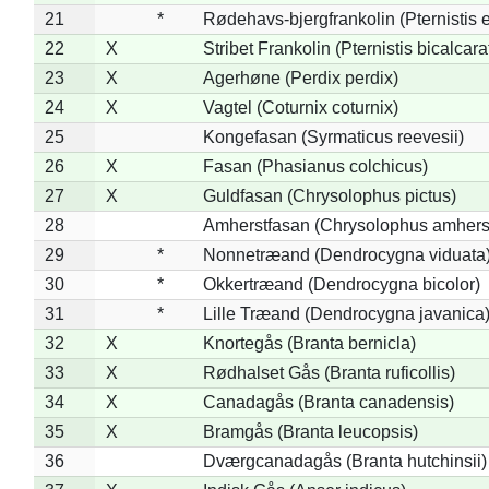
21
*
Rødehavs-bjergfrankolin (Pternistis e
22
X
Stribet Frankolin (Pternistis bicalcara
23
X
Agerhøne (Perdix perdix)
24
X
Vagtel (Coturnix coturnix)
25
Kongefasan (Syrmaticus reevesii)
26
X
Fasan (Phasianus colchicus)
27
X
Guldfasan (Chrysolophus pictus)
28
Amherstfasan (Chrysolophus amhers
29
*
Nonnetræand (Dendrocygna viduata
30
*
Okkertræand (Dendrocygna bicolor)
31
*
Lille Træand (Dendrocygna javanica
32
X
Knortegås (Branta bernicla)
33
X
Rødhalset Gås (Branta ruficollis)
34
X
Canadagås (Branta canadensis)
35
X
Bramgås (Branta leucopsis)
36
Dværgcanadagås (Branta hutchinsii)