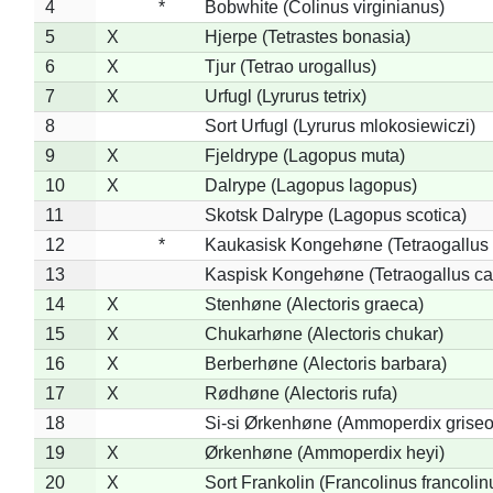
4
*
Bobwhite (Colinus virginianus)
5
X
Hjerpe (Tetrastes bonasia)
6
X
Tjur (Tetrao urogallus)
7
X
Urfugl (Lyrurus tetrix)
8
Sort Urfugl (Lyrurus mlokosiewiczi)
9
X
Fjeldrype (Lagopus muta)
10
X
Dalrype (Lagopus lagopus)
11
Skotsk Dalrype (Lagopus scotica)
12
*
Kaukasisk Kongehøne (Tetraogallus 
13
Kaspisk Kongehøne (Tetraogallus ca
14
X
Stenhøne (Alectoris graeca)
15
X
Chukarhøne (Alectoris chukar)
16
X
Berberhøne (Alectoris barbara)
17
X
Rødhøne (Alectoris rufa)
18
Si-si Ørkenhøne (Ammoperdix griseo
19
X
Ørkenhøne (Ammoperdix heyi)
20
X
Sort Frankolin (Francolinus francolin