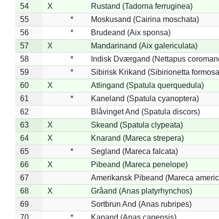
54
X
Rustand (Tadorna ferruginea)
55
*
Moskusand (Cairina moschata)
56
*
Brudeand (Aix sponsa)
57
X
Mandarinand (Aix galericulata)
58
*
Indisk Dværgand (Nettapus coroman
59
*
Sibirisk Krikand (Sibirionetta formosa
60
X
Atlingand (Spatula querquedula)
61
*
Kaneland (Spatula cyanoptera)
62
Blåvinget And (Spatula discors)
63
X
Skeand (Spatula clypeata)
64
X
Knarand (Mareca strepera)
65
*
Segland (Mareca falcata)
66
X
Pibeand (Mareca penelope)
67
Amerikansk Pibeand (Mareca americ
68
X
Gråand (Anas platyrhynchos)
69
Sortbrun And (Anas rubripes)
70
*
Kapand (Anas capensis)