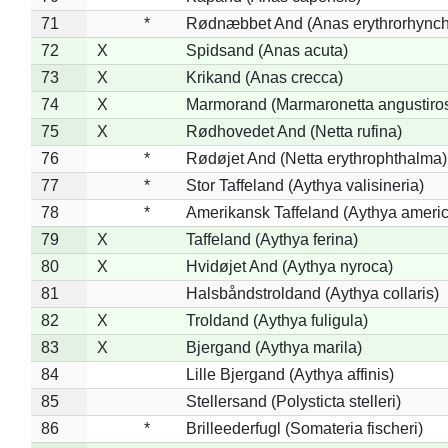
71
*
Rødnæbbet And (Anas erythrorhynch
72
X
Spidsand (Anas acuta)
73
X
Krikand (Anas crecca)
74
X
Marmorand (Marmaronetta angustirost
75
X
Rødhovedet And (Netta rufina)
76
*
Rødøjet And (Netta erythrophthalma)
77
*
Stor Taffeland (Aythya valisineria)
78
*
Amerikansk Taffeland (Aythya ameri
79
X
Taffeland (Aythya ferina)
80
X
Hvidøjet And (Aythya nyroca)
81
Halsbåndstroldand (Aythya collaris)
82
X
Troldand (Aythya fuligula)
83
X
Bjergand (Aythya marila)
84
Lille Bjergand (Aythya affinis)
85
Stellersand (Polysticta stelleri)
86
*
Brilleederfugl (Somateria fischeri)