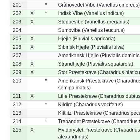
201
*
Gråhovedet Vibe (Vanellus cinereus)
202
X
*
Indisk Vibe (Vanellus indicus)
203
X
Steppevibe (Vanellus gregarius)
204
Sumpvibe (Vanellus leucurus)
205
X
Hjejle (Pluvialis apricaria)
206
X
Sibirisk Hjejle (Pluvialis fulva)
207
Amerikansk Hjejle (Pluvialis dominic
208
X
Strandhjejle (Pluvialis squatarola)
209
X
Stor Præstekrave (Charadrius hiaticu
210
*
Amerikansk Præstekrave (Charadriu
semipalmatus)
211
X
Lille Præstekrave (Charadrius dubius
212
*
Kildire (Charadrius vociferus)
213
Kittlitz' Præstekrave (Charadrius pec
214
*
Trebåndet Præstekrave (Charadrius tr
215
X
Hvidbrystet Præstekrave (Charadrius
alexandrinus)