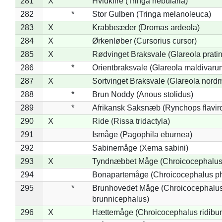
281
X
Hvidklire (Tringa nebularia)
282
*
Stor Gulben (Tringa melanoleuca)
283
X
Krabbeæder (Dromas ardeola)
284
X
Ørkenløber (Cursorius cursor)
285
X
Rødvinget Braksvale (Glareola pratin
286
*
Orientbraksvale (Glareola maldivaru
287
X
Sortvinget Braksvale (Glareola nord
288
*
Brun Noddy (Anous stolidus)
289
*
Afrikansk Saksnæb (Rynchops flaviro
290
X
Ride (Rissa tridactyla)
291
Ismåge (Pagophila eburnea)
292
Sabinemåge (Xema sabini)
293
X
Tyndnæbbet Måge (Chroicocephalus
294
Bonapartemåge (Chroicocephalus ph
295
*
Brunhovedet Måge (Chroicocephalu
brunnicephalus)
296
X
Hættemåge (Chroicocephalus ridibu