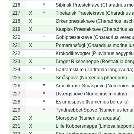
216
*
Sibirisk Præstekrave (Charadrius mo
217
X
*
Tibetansk Præstekrave (Charadrius at
218
X
Ørkenpræstekrave (Charadrius lesche
219
X
Kaspisk Præstekrave (Charadrius asi
220
*
Gobipræstekrave (Charadrius veredu
221
X
Pomeransfugl (Charadrius morinellu
222
*
Krokodillevogter (Pluvianus aegyptiu
223
X
Broget Riksesneppe (Rostratula ben
224
*
Bartramsklire (Bartramia longicauda)
225
X
Småspove (Numenius phaeopus)
226
*
Amerikansk Småspove (Numenius h
227
*
Dværgspove (Numenius minutus)
228
*
Eskimospove (Numenius borealis)
229
*
Tyndnæbbet Spove (Numenius tenuiro
230
X
Storspove (Numenius arquata)
231
X
Lille Kobbersneppe (Limosa lapponi