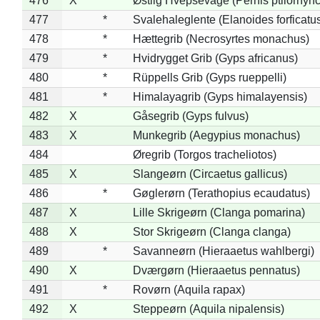
476
X
*
Østlig Hvepsevåge (Pernis ptilorhyn
477
*
Svalehaleglente (Elanoides forficatu
478
*
Hættegrib (Necrosyrtes monachus)
479
*
Hvidrygget Grib (Gyps africanus)
480
*
Rüppells Grib (Gyps rueppelli)
481
*
Himalayagrib (Gyps himalayensis)
482
X
Gåsegrib (Gyps fulvus)
483
X
Munkegrib (Aegypius monachus)
484
Øregrib (Torgos tracheliotos)
485
X
Slangeørn (Circaetus gallicus)
486
*
Gøglerørn (Terathopius ecaudatus)
487
X
Lille Skrigeørn (Clanga pomarina)
488
X
Stor Skrigeørn (Clanga clanga)
489
*
Savanneørn (Hieraaetus wahlbergi)
490
X
Dværgørn (Hieraaetus pennatus)
491
*
Rovørn (Aquila rapax)
492
X
Steppeørn (Aquila nipalensis)