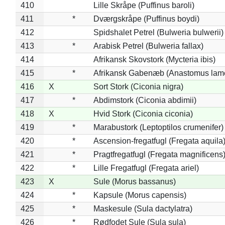
410
Lille Skråpe (Puffinus baroli)
411
*
Dværgskråpe (Puffinus boydi)
412
Spidshalet Petrel (Bulweria bulwerii)
413
*
Arabisk Petrel (Bulweria fallax)
414
Afrikansk Skovstork (Mycteria ibis)
415
*
Afrikansk Gabenæb (Anastomus lame
416
X
Sort Stork (Ciconia nigra)
417
*
Abdimstork (Ciconia abdimii)
418
X
Hvid Stork (Ciconia ciconia)
419
*
Marabustork (Leptoptilos crumenifer)
420
*
Ascension-fregatfugl (Fregata aquila
421
*
Pragtfregatfugl (Fregata magnificens
422
*
Lille Fregatfugl (Fregata ariel)
423
X
Sule (Morus bassanus)
424
*
Kapsule (Morus capensis)
425
*
Maskesule (Sula dactylatra)
426
*
Rødfodet Sule (Sula sula)