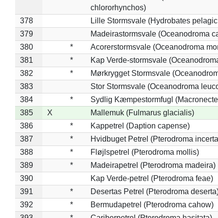
chlororhynchos)
378
Lille Stormsvale (Hydrobates pelagic
379
Madeirastormsvale (Oceanodroma ca
380
*
Acorerstormsvale (Oceanodroma mon
381
*
Kap Verde-stormsvale (Oceanodroma
382
*
Mørkrygget Stormsvale (Oceanodrom
383
Stor Stormsvale (Oceanodroma leuc
384
*
Sydlig Kæmpestormfugl (Macronecte
385
X
Mallemuk (Fulmarus glacialis)
386
*
Kappetrel (Daption capense)
387
*
Hvidbuget Petrel (Pterodroma incerta
388
*
Fløjlspetrel (Pterodroma mollis)
389
*
Madeirapetrel (Pterodroma madeira)
390
Kap Verde-petrel (Pterodroma feae)
391
*
Desertas Petrel (Pterodroma deserta
392
*
Bermudapetrel (Pterodroma cahow)
393
*
Cariberpetrel (Pterodroma hasitata)