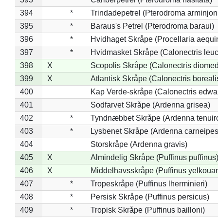
394
*
Trindadepetrel (Pterodroma arminjon
395
*
Baraus's Petrel (Pterodroma baraui)
396
*
Hvidhaget Skråpe (Procellaria aequin
397
*
Hvidmasket Skråpe (Calonectris leu
398
X
Scopolis Skråpe (Calonectris diome
399
X
Atlantisk Skråpe (Calonectris boreali
400
Kap Verde-skråpe (Calonectris edwar
401
Sodfarvet Skråpe (Ardenna grisea)
402
*
Tyndnæbbet Skråpe (Ardenna tenuiro
403
*
Lysbenet Skråpe (Ardenna carneipes
404
Storskråpe (Ardenna gravis)
405
X
Almindelig Skråpe (Puffinus puffinus
406
X
Middelhavsskråpe (Puffinus yelkoua
407
*
Tropeskråpe (Puffinus lherminieri)
408
*
Persisk Skråpe (Puffinus persicus)
409
*
Tropisk Skråpe (Puffinus bailloni)