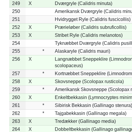
249
X
Dværgryle (Calidris minuta)
250
Amerikansk Dværgryle (Calidris minut
251
Hvidrygget Ryle (Calidris fuscicollis)
252
X
Prærieløber (Calidris subruficollis)
253
X
Stribet Ryle (Calidris melanotos)
254
Tyknæbbet Dværgryle (Calidris pusil
255
*
Alaskaryle (Calidris mauri)
256
X
Langnæbbet Sneppeklire (Limnodro
scolopaceus)
257
*
Kortnæbbet Sneppeklire (Limnodrom
258
X
Skovsneppe (Scolopax rusticola)
259
*
Amerikansk Skovsneppe (Scolopax m
260
X
Enkeltbekkasin (Lymnocryptes minim
261
*
Sibirisk Bekkasin (Gallinago stenura
262
*
Tajgabekkasin (Gallinago megala)
263
X
Tredækker (Gallinago media)
264
X
Dobbeltbekkasin (Gallinago gallinag