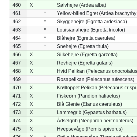
460
X
Sølvhejre (Ardea alba)
461
*
Yellow-billed Egret (Ardea brachyrh
462
*
Skyggehejre (Egretta ardesiaca)
463
*
Louisianahejre (Egretta tricolor)
464
*
Blåhejre (Egretta caerulea)
465
*
Snehejre (Egretta thula)
466
X
Silkehejre (Egretta garzetta)
467
X
Revhejre (Egretta gularis)
468
X
Hvid Pelikan (Pelecanus onocrotalus
469
Rosapelikan (Pelecanus rufescens)
470
X
Krøltoppet Pelikan (Pelecanus crisp
471
X
Fiskeørn (Pandion haliaetus)
472
X
Blå Glente (Elanus caeruleus)
473
X
Lammegrib (Gypaetus barbatus)
474
X
Ådselgrib (Neophron percnopterus)
475
X
Hvepsevåge (Pernis apivorus)