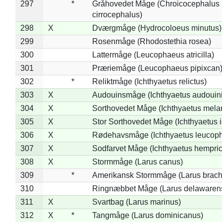
297
*
Gråhovedet Måge (Chroicocephalus
cirrocephalus)
298
X
Dværgmåge (Hydrocoloeus minutus)
299
Rosenmåge (Rhodostethia rosea)
300
Lattermåge (Leucophaeus atricilla)
301
Præriemåge (Leucophaeus pipixcan
302
*
Reliktmåge (Ichthyaetus relictus)
303
X
Audouinsmåge (Ichthyaetus audouini
304
X
Sorthovedet Måge (Ichthyaetus mela
305
X
Stor Sorthovedet Måge (Ichthyaetus 
306
X
Rødehavsmåge (Ichthyaetus leucop
307
X
Sodfarvet Måge (Ichthyaetus hempric
308
X
Stormmåge (Larus canus)
309
*
Amerikansk Stormmåge (Larus brach
310
Ringnæbbet Måge (Larus delawarens
311
X
Svartbag (Larus marinus)
312
X
*
Tangmåge (Larus dominicanus)