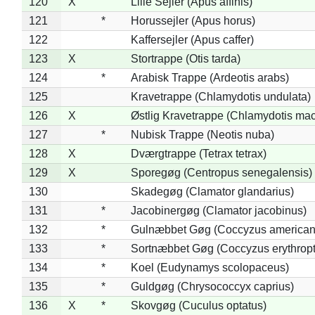
120
X
Lille Sejler (Apus affinis)
121
*
Horussejler (Apus horus)
122
Kaffersejler (Apus caffer)
123
X
Stortrappe (Otis tarda)
124
*
Arabisk Trappe (Ardeotis arabs)
125
Kravetrappe (Chlamydotis undulata)
126
X
Østlig Kravetrappe (Chlamydotis mac
127
*
Nubisk Trappe (Neotis nuba)
128
X
Dværgtrappe (Tetrax tetrax)
129
X
Sporegøg (Centropus senegalensis)
130
Skadegøg (Clamator glandarius)
131
*
Jacobinergøg (Clamator jacobinus)
132
*
Gulnæbbet Gøg (Coccyzus american
133
*
Sortnæbbet Gøg (Coccyzus erythrop
134
*
Koel (Eudynamys scolopaceus)
135
*
Guldgøg (Chrysococcyx caprius)
136
X
*
Skovgøg (Cuculus optatus)