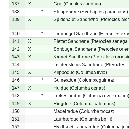
137
X
Gøg (Cuculus canorus)
138
*
Steppehøne (Syrrhaptes paradoxus)
139
X
Spidshalet Sandhøne (Pterocles alch
140
*
Brunbuget Sandhøne (Pterocles exus
141
X
Plettet Sandhøne (Pterocles senegal
142
X
Sortbuget Sandhøne (Pterocles orient
143
X
Kronet Sandhøne (Pterocles coronat
144
Lichtensteins Sandhøne (Pterocles lic
145
X
Klippedue (Columba livia)
146
*
Guineadue (Columba guinea)
147
X
Huldue (Columba oenas)
148
*
Turkestandue (Columba eversmanni
149
X
Ringdue (Columba palumbus)
150
Madeiradue (Columba trocaz)
151
Laurbærdue (Columba bollii)
152
Hvidhalet Laurbærdue (Columba jun