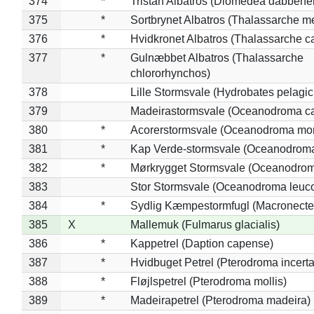
374
*
Tristan Albatros (Diomedea dabbene
375
*
Sortbrynet Albatros (Thalassarche m
376
*
Hvidkronet Albatros (Thalassarche c
377
*
Gulnæbbet Albatros (Thalassarche
chlororhynchos)
378
Lille Stormsvale (Hydrobates pelagic
379
Madeirastormsvale (Oceanodroma ca
380
*
Acorerstormsvale (Oceanodroma mon
381
*
Kap Verde-stormsvale (Oceanodroma
382
*
Mørkrygget Stormsvale (Oceanodrom
383
Stor Stormsvale (Oceanodroma leuc
384
*
Sydlig Kæmpestormfugl (Macronecte
385
X
Mallemuk (Fulmarus glacialis)
386
*
Kappetrel (Daption capense)
387
*
Hvidbuget Petrel (Pterodroma incerta
388
*
Fløjlspetrel (Pterodroma mollis)
389
*
Madeirapetrel (Pterodroma madeira)