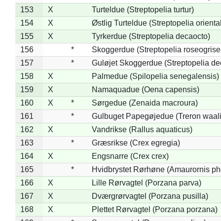
153
X
Turteldue (Streptopelia turtur)
154
X
Østlig Turteldue (Streptopelia oriental
155
X
Tyrkerdue (Streptopelia decaocto)
156
*
Skoggerdue (Streptopelia roseogrise
157
*
Guløjet Skoggerdue (Streptopelia de
158
X
Palmedue (Spilopelia senegalensis)
159
X
Namaquadue (Oena capensis)
160
X
*
Sørgedue (Zenaida macroura)
161
*
Gulbuget Papegøjedue (Treron waali
162
X
Vandrikse (Rallus aquaticus)
163
*
Græsrikse (Crex egregia)
164
X
Engsnarre (Crex crex)
165
*
Hvidbrystet Rørhøne (Amaurornis ph
166
X
Lille Rørvagtel (Porzana parva)
167
X
Dværgrørvagtel (Porzana pusilla)
168
X
Plettet Rørvagtel (Porzana porzana)