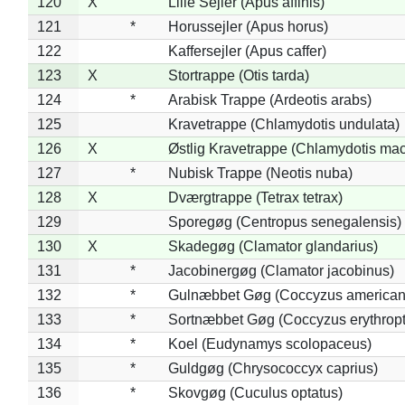
120
X
Lille Sejler (Apus affinis)
121
*
Horussejler (Apus horus)
122
Kaffersejler (Apus caffer)
123
X
Stortrappe (Otis tarda)
124
*
Arabisk Trappe (Ardeotis arabs)
125
Kravetrappe (Chlamydotis undulata)
126
X
Østlig Kravetrappe (Chlamydotis mac
127
*
Nubisk Trappe (Neotis nuba)
128
X
Dværgtrappe (Tetrax tetrax)
129
Sporegøg (Centropus senegalensis)
130
X
Skadegøg (Clamator glandarius)
131
*
Jacobinergøg (Clamator jacobinus)
132
*
Gulnæbbet Gøg (Coccyzus american
133
*
Sortnæbbet Gøg (Coccyzus erythrop
134
*
Koel (Eudynamys scolopaceus)
135
*
Guldgøg (Chrysococcyx caprius)
136
*
Skovgøg (Cuculus optatus)