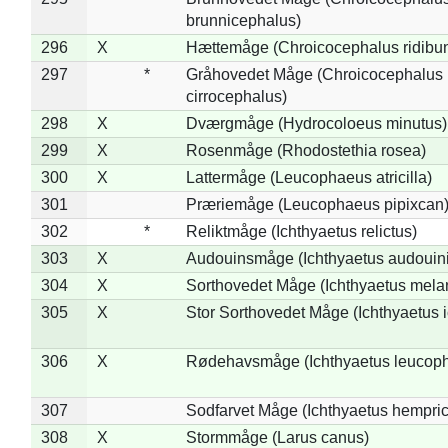
brunnicephalus)
296
X
Hættemåge (Chroicocephalus ridibu
297
*
Gråhovedet Måge (Chroicocephalus
cirrocephalus)
298
X
Dværgmåge (Hydrocoloeus minutus)
299
X
Rosenmåge (Rhodostethia rosea)
300
X
Lattermåge (Leucophaeus atricilla)
301
Præriemåge (Leucophaeus pipixcan
302
*
Reliktmåge (Ichthyaetus relictus)
303
X
Audouinsmåge (Ichthyaetus audouini
304
X
Sorthovedet Måge (Ichthyaetus mela
305
X
Stor Sorthovedet Måge (Ichthyaetus 
306
X
Rødehavsmåge (Ichthyaetus leucop
307
Sodfarvet Måge (Ichthyaetus hempric
308
X
Stormmåge (Larus canus)