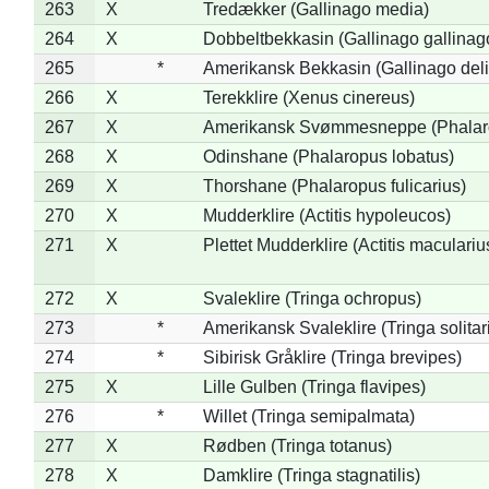
263
X
Tredækker (Gallinago media)
264
X
Dobbeltbekkasin (Gallinago gallinag
265
*
Amerikansk Bekkasin (Gallinago deli
266
X
Terekklire (Xenus cinereus)
267
X
Amerikansk Svømmesneppe (Phalarop
268
X
Odinshane (Phalaropus lobatus)
269
X
Thorshane (Phalaropus fulicarius)
270
X
Mudderklire (Actitis hypoleucos)
271
X
Plettet Mudderklire (Actitis maculariu
272
X
Svaleklire (Tringa ochropus)
273
*
Amerikansk Svaleklire (Tringa solitar
274
*
Sibirisk Gråklire (Tringa brevipes)
275
X
Lille Gulben (Tringa flavipes)
276
*
Willet (Tringa semipalmata)
277
X
Rødben (Tringa totanus)
278
X
Damklire (Tringa stagnatilis)