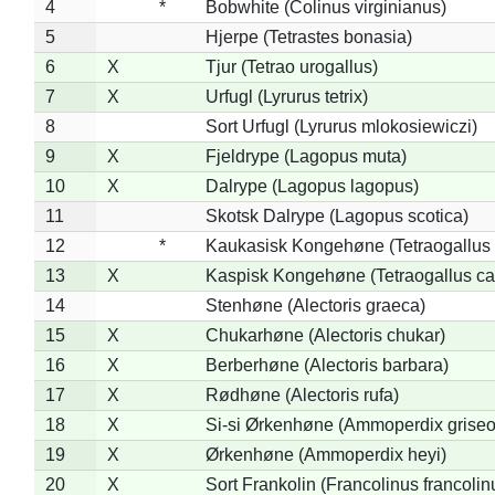
4
*
Bobwhite (Colinus virginianus)
5
Hjerpe (Tetrastes bonasia)
6
X
Tjur (Tetrao urogallus)
7
X
Urfugl (Lyrurus tetrix)
8
Sort Urfugl (Lyrurus mlokosiewiczi)
9
X
Fjeldrype (Lagopus muta)
10
X
Dalrype (Lagopus lagopus)
11
Skotsk Dalrype (Lagopus scotica)
12
*
Kaukasisk Kongehøne (Tetraogallus 
13
X
Kaspisk Kongehøne (Tetraogallus ca
14
Stenhøne (Alectoris graeca)
15
X
Chukarhøne (Alectoris chukar)
16
X
Berberhøne (Alectoris barbara)
17
X
Rødhøne (Alectoris rufa)
18
X
Si-si Ørkenhøne (Ammoperdix griseo
19
X
Ørkenhøne (Ammoperdix heyi)
20
X
Sort Frankolin (Francolinus francolin