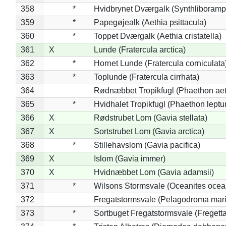
358
*
Hvidbrynet Dværgalk (Synthliboramp
359
*
Papegøjealk (Aethia psittacula)
360
*
Toppet Dværgalk (Aethia cristatella)
361
X
Lunde (Fratercula arctica)
362
*
Hornet Lunde (Fratercula corniculata
363
*
Toplunde (Fratercula cirrhata)
364
Rødnæbbet Tropikfugl (Phaethon ae
365
*
Hvidhalet Tropikfugl (Phaethon leptu
366
X
Rødstrubet Lom (Gavia stellata)
367
X
Sortstrubet Lom (Gavia arctica)
368
*
Stillehavslom (Gavia pacifica)
369
X
Islom (Gavia immer)
370
X
Hvidnæbbet Lom (Gavia adamsii)
371
*
Wilsons Stormsvale (Oceanites ocea
372
Fregatstormsvale (Pelagodroma mar
373
*
Sortbuget Fregatstormsvale (Fregetta