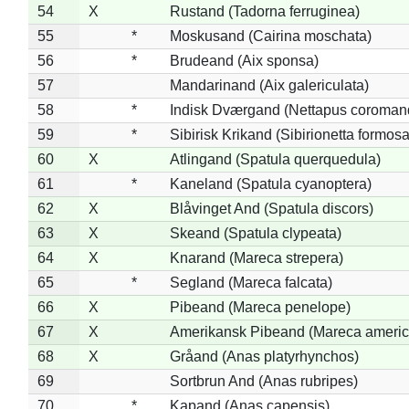
54
X
Rustand (Tadorna ferruginea)
55
*
Moskusand (Cairina moschata)
56
*
Brudeand (Aix sponsa)
57
Mandarinand (Aix galericulata)
58
*
Indisk Dværgand (Nettapus coroman
59
*
Sibirisk Krikand (Sibirionetta formosa
60
X
Atlingand (Spatula querquedula)
61
*
Kaneland (Spatula cyanoptera)
62
X
Blåvinget And (Spatula discors)
63
X
Skeand (Spatula clypeata)
64
X
Knarand (Mareca strepera)
65
*
Segland (Mareca falcata)
66
X
Pibeand (Mareca penelope)
67
X
Amerikansk Pibeand (Mareca americ
68
X
Gråand (Anas platyrhynchos)
69
Sortbrun And (Anas rubripes)
70
*
Kapand (Anas capensis)