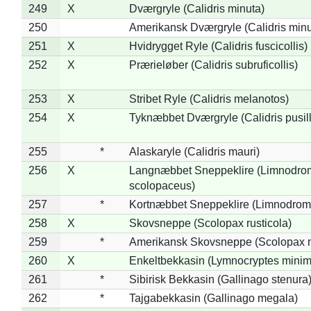
249
X
Dværgryle (Calidris minuta)
250
Amerikansk Dværgryle (Calidris minut
251
X
Hvidrygget Ryle (Calidris fuscicollis)
252
X
Prærieløber (Calidris subruficollis)
253
X
Stribet Ryle (Calidris melanotos)
254
X
Tyknæbbet Dværgryle (Calidris pusil
255
*
Alaskaryle (Calidris mauri)
256
X
Langnæbbet Sneppeklire (Limnodro
scolopaceus)
257
*
Kortnæbbet Sneppeklire (Limnodrom
258
X
Skovsneppe (Scolopax rusticola)
259
*
Amerikansk Skovsneppe (Scolopax m
260
X
Enkeltbekkasin (Lymnocryptes minim
261
*
Sibirisk Bekkasin (Gallinago stenura
262
*
Tajgabekkasin (Gallinago megala)