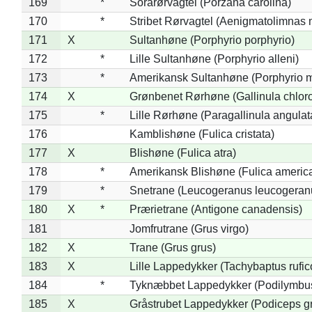
169
*
Sorarørvagtel (Porzana carolina)
170
*
Stribet Rørvagtel (Aenigmatolimnas 
171
X
Sultanhøne (Porphyrio porphyrio)
172
*
Lille Sultanhøne (Porphyrio alleni)
173
*
Amerikansk Sultanhøne (Porphyrio m
174
X
Grønbenet Rørhøne (Gallinula chlor
175
*
Lille Rørhøne (Paragallinula angulat
176
Kamblishøne (Fulica cristata)
177
X
Blishøne (Fulica atra)
178
*
Amerikansk Blishøne (Fulica americ
179
*
Snetrane (Leucogeranus leucogeran
180
X
*
Prærietrane (Antigone canadensis)
181
Jomfrutrane (Grus virgo)
182
X
Trane (Grus grus)
183
X
Lille Lappedykker (Tachybaptus rufico
184
*
Tyknæbbet Lappedykker (Podilymbu
185
X
Gråstrubet Lappedykker (Podiceps g