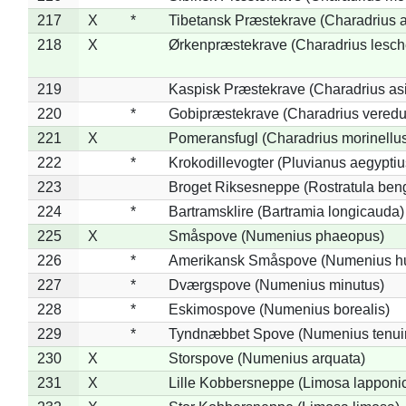
217
X
*
Tibetansk Præstekrave (Charadrius at
218
X
Ørkenpræstekrave (Charadrius lesche
219
Kaspisk Præstekrave (Charadrius asi
220
*
Gobipræstekrave (Charadrius veredu
221
X
Pomeransfugl (Charadrius morinellu
222
*
Krokodillevogter (Pluvianus aegyptiu
223
Broget Riksesneppe (Rostratula ben
224
*
Bartramsklire (Bartramia longicauda)
225
X
Småspove (Numenius phaeopus)
226
*
Amerikansk Småspove (Numenius h
227
*
Dværgspove (Numenius minutus)
228
*
Eskimospove (Numenius borealis)
229
*
Tyndnæbbet Spove (Numenius tenuiro
230
X
Storspove (Numenius arquata)
231
X
Lille Kobbersneppe (Limosa lapponi