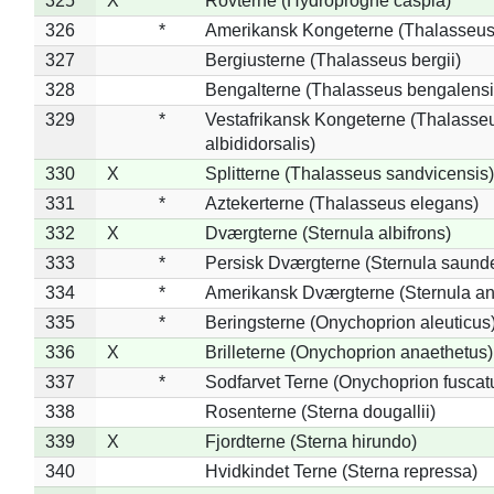
325
X
Rovterne (Hydroprogne caspia)
326
*
Amerikansk Kongeterne (Thalasseu
327
Bergiusterne (Thalasseus bergii)
328
Bengalterne (Thalasseus bengalensi
329
*
Vestafrikansk Kongeterne (Thalasse
albididorsalis)
330
X
Splitterne (Thalasseus sandvicensis)
331
*
Aztekerterne (Thalasseus elegans)
332
X
Dværgterne (Sternula albifrons)
333
*
Persisk Dværgterne (Sternula saunde
334
*
Amerikansk Dværgterne (Sternula ant
335
*
Beringsterne (Onychoprion aleuticus
336
X
Brilleterne (Onychoprion anaethetus)
337
*
Sodfarvet Terne (Onychoprion fuscat
338
Rosenterne (Sterna dougallii)
339
X
Fjordterne (Sterna hirundo)
340
Hvidkindet Terne (Sterna repressa)