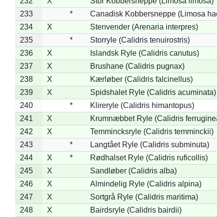
232
X
Stor Kobbersneppe (Limosa limosa)
233
*
Canadisk Kobbersneppe (Limosa ha
234
X
Stenvender (Arenaria interpres)
235
*
Storryle (Calidris tenuirostris)
236
X
Islandsk Ryle (Calidris canutus)
237
X
Brushane (Calidris pugnax)
238
X
Kærløber (Calidris falcinellus)
239
X
Spidshalet Ryle (Calidris acuminata)
240
*
Klireryle (Calidris himantopus)
241
X
Krumnæbbet Ryle (Calidris ferrugine
242
X
Temmincksryle (Calidris temminckii)
243
*
Langtået Ryle (Calidris subminuta)
244
X
*
Rødhalset Ryle (Calidris ruficollis)
245
X
Sandløber (Calidris alba)
246
X
Almindelig Ryle (Calidris alpina)
247
X
Sortgrå Ryle (Calidris maritima)
248
X
Bairdsryle (Calidris bairdii)