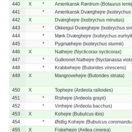
440
X
*
Amerikansk Rørdrum (Botaurus lenti
441
*
Amerikansk Dværghejre (Ixobrychus e
442
X
Dværghejre (Ixobrychus minutus)
443
*
Okkergul Dværghejre (Ixobrychus sin
444
*
Mørk Dværghejre (Ixobrychus eurhy
445
*
Pygmæhejre (Ixobrychus sturmii)
446
X
Nathejre (Nycticorax nycticorax)
447
*
Gulkronet Nathejre (Nyctanassa viol
448
*
Krabbehejre (Butorides virescens)
449
X
Mangrovehejre (Butorides striata)
450
X
Tophejre (Ardeola ralloides)
451
*
Rishejre (Ardeola grayii)
452
*
Vinhejre (Ardeola bacchus)
453
X
Kohejre (Bubulcus ibis)
454
*
Østlig Kohejre (Bubulcus coromandu
455
X
Fiskehejre (Ardea cinerea)