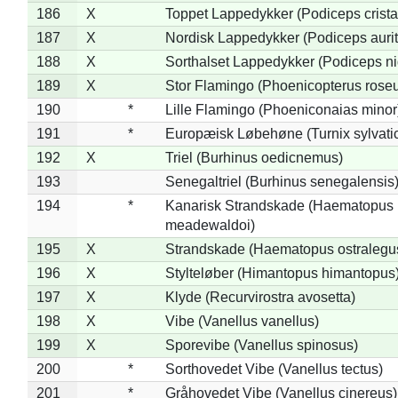
186
X
Toppet Lappedykker (Podiceps crista
187
X
Nordisk Lappedykker (Podiceps aurit
188
X
Sorthalset Lappedykker (Podiceps nig
189
X
Stor Flamingo (Phoenicopterus rose
190
*
Lille Flamingo (Phoeniconaias minor
191
*
Europæisk Løbehøne (Turnix sylvati
192
X
Triel (Burhinus oedicnemus)
193
Senegaltriel (Burhinus senegalensis
194
*
Kanarisk Strandskade (Haematopus
meadewaldoi)
195
X
Strandskade (Haematopus ostralegu
196
X
Stylteløber (Himantopus himantopus
197
X
Klyde (Recurvirostra avosetta)
198
X
Vibe (Vanellus vanellus)
199
X
Sporevibe (Vanellus spinosus)
200
*
Sorthovedet Vibe (Vanellus tectus)
201
*
Gråhovedet Vibe (Vanellus cinereus)