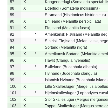
87
X
Kongeederfugl (Somateria spectabili
88
X
Ederfugl (Somateria mollissima)
89
Strømand (Histrionicus histrionicus)
90
X
Brilleand (Melanitta perspicillata)
91
X
Fløjlsand (Melanitta fusca)
92
*
Amerikansk Fløjlsand (Melanitta deg
93
*
Sibirisk Fløjlsand (Melanitta stejnege
94
X
Sortand (Melanitta nigra)
95
X
*
Amerikansk Sortand (Melanitta amer
96
X
Havlit (Clangula hyemalis)
97
*
Bøffeland (Bucephala albeola)
98
X
Hvinand (Bucephala clangula)
99
Islandsk Hvinand (Bucephala islandi
100
X
Lille Skallesluger (Mergellus albellus
101
*
Hjelmskallesluger (Lophodytes cucul
102
X
Stor Skallesluger (Mergus merganser
103
X
Toppet Skallesluger (Mergus serrator