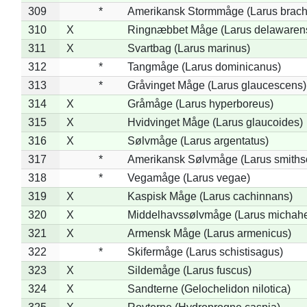
309
*
Amerikansk Stormmåge (Larus brach
310
X
Ringnæbbet Måge (Larus delawarens
311
X
Svartbag (Larus marinus)
312
*
Tangmåge (Larus dominicanus)
313
*
Gråvinget Måge (Larus glaucescens)
314
X
Gråmåge (Larus hyperboreus)
315
X
Hvidvinget Måge (Larus glaucoides)
316
X
Sølvmåge (Larus argentatus)
317
*
Amerikansk Sølvmåge (Larus smiths
318
*
Vegamåge (Larus vegae)
319
X
Kaspisk Måge (Larus cachinnans)
320
X
Middelhavssølvmåge (Larus michahel
321
X
Armensk Måge (Larus armenicus)
322
*
Skifermåge (Larus schistisagus)
323
X
Sildemåge (Larus fuscus)
324
X
Sandterne (Gelochelidon nilotica)