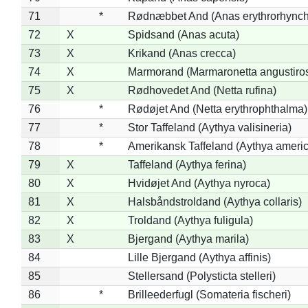
71
*
Rødnæbbet And (Anas erythrorhynch
72
X
Spidsand (Anas acuta)
73
X
Krikand (Anas crecca)
74
X
Marmorand (Marmaronetta angustirost
75
X
Rødhovedet And (Netta rufina)
76
*
Rødøjet And (Netta erythrophthalma)
77
*
Stor Taffeland (Aythya valisineria)
78
*
Amerikansk Taffeland (Aythya ameri
79
X
Taffeland (Aythya ferina)
80
X
Hvidøjet And (Aythya nyroca)
81
X
Halsbåndstroldand (Aythya collaris)
82
X
Troldand (Aythya fuligula)
83
X
Bjergand (Aythya marila)
84
Lille Bjergand (Aythya affinis)
85
Stellersand (Polysticta stelleri)
86
*
Brilleederfugl (Somateria fischeri)