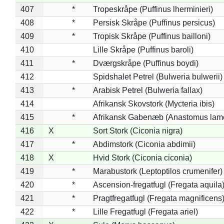
407
*
Tropeskråpe (Puffinus lherminieri)
408
*
Persisk Skråpe (Puffinus persicus)
409
*
Tropisk Skråpe (Puffinus bailloni)
410
Lille Skråpe (Puffinus baroli)
411
*
Dværgskråpe (Puffinus boydi)
412
Spidshalet Petrel (Bulweria bulwerii)
413
*
Arabisk Petrel (Bulweria fallax)
414
Afrikansk Skovstork (Mycteria ibis)
415
*
Afrikansk Gabenæb (Anastomus lame
416
X
Sort Stork (Ciconia nigra)
417
*
Abdimstork (Ciconia abdimii)
418
X
Hvid Stork (Ciconia ciconia)
419
*
Marabustork (Leptoptilos crumenifer)
420
*
Ascension-fregatfugl (Fregata aquila
421
*
Pragtfregatfugl (Fregata magnificens
422
*
Lille Fregatfugl (Fregata ariel)