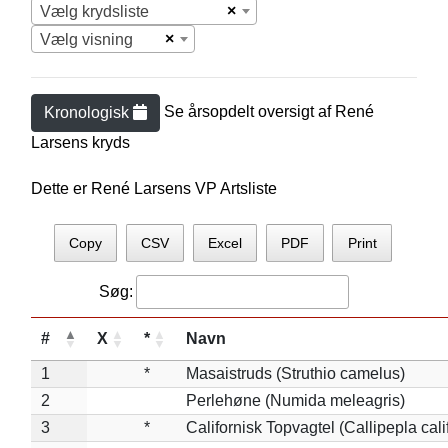
×
Vælg krydsliste
×
Vælg visning
Se årsopdelt oversigt af
René
Kronologisk
Larsen
s kryds
Dette er René Larsens VP Artsliste
Copy
CSV
Excel
PDF
Print
Søg:
#
X
*
Navn
1
*
Masaistruds (Struthio camelus)
2
Perlehøne (Numida meleagris)
3
*
Californisk Topvagtel (Callipepla cali