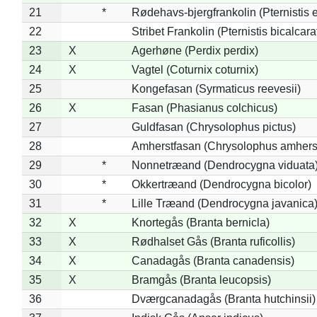
21
*
Rødehavs-bjergfrankolin (Pternistis e
22
Stribet Frankolin (Pternistis bicalcara
23
X
Agerhøne (Perdix perdix)
24
X
Vagtel (Coturnix coturnix)
25
Kongefasan (Syrmaticus reevesii)
26
X
Fasan (Phasianus colchicus)
27
Guldfasan (Chrysolophus pictus)
28
Amherstfasan (Chrysolophus amhers
29
*
Nonnetræand (Dendrocygna viduata
30
*
Okkertræand (Dendrocygna bicolor)
31
*
Lille Træand (Dendrocygna javanica
32
X
Knortegås (Branta bernicla)
33
X
Rødhalset Gås (Branta ruficollis)
34
X
Canadagås (Branta canadensis)
35
X
Bramgås (Branta leucopsis)
36
Dværgcanadagås (Branta hutchinsii)