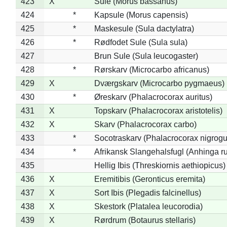
423
X
Sule (Morus bassanus)
424
*
Kapsule (Morus capensis)
425
*
Maskesule (Sula dactylatra)
426
*
Rødfodet Sule (Sula sula)
427
Brun Sule (Sula leucogaster)
428
*
Rørskarv (Microcarbo africanus)
429
X
Dværgskarv (Microcarbo pygmaeus)
430
*
Øreskarv (Phalacrocorax auritus)
431
X
Topskarv (Phalacrocorax aristotelis)
432
X
Skarv (Phalacrocorax carbo)
433
*
Socotraskarv (Phalacrocorax nigrogul
434
*
Afrikansk Slangehalsfugl (Anhinga ru
435
Hellig Ibis (Threskiornis aethiopicus)
436
X
Eremitibis (Geronticus eremita)
437
X
Sort Ibis (Plegadis falcinellus)
438
X
Skestork (Platalea leucorodia)
439
X
Rørdrum (Botaurus stellaris)