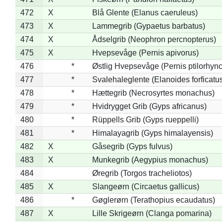
472
X
Blå Glente (Elanus caeruleus)
473
X
Lammegrib (Gypaetus barbatus)
474
X
Ådselgrib (Neophron percnopterus)
475
X
Hvepsevåge (Pernis apivorus)
476
*
Østlig Hvepsevåge (Pernis ptilorhyn
477
*
Svalehaleglente (Elanoides forficatu
478
*
Hættegrib (Necrosyrtes monachus)
479
*
Hvidrygget Grib (Gyps africanus)
480
*
Rüppells Grib (Gyps rueppelli)
481
*
Himalayagrib (Gyps himalayensis)
482
X
Gåsegrib (Gyps fulvus)
483
X
Munkegrib (Aegypius monachus)
484
Øregrib (Torgos tracheliotos)
485
X
Slangeørn (Circaetus gallicus)
486
*
Gøglerørn (Terathopius ecaudatus)
487
X
Lille Skrigeørn (Clanga pomarina)