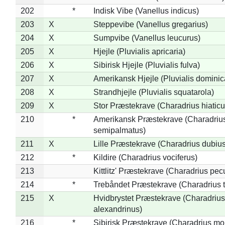
202
*
Indisk Vibe (Vanellus indicus)
203
X
Steppevibe (Vanellus gregarius)
204
X
Sumpvibe (Vanellus leucurus)
205
X
Hjejle (Pluvialis apricaria)
206
X
Sibirisk Hjejle (Pluvialis fulva)
207
X
Amerikansk Hjejle (Pluvialis dominic
208
X
Strandhjejle (Pluvialis squatarola)
209
X
Stor Præstekrave (Charadrius hiaticu
210
*
Amerikansk Præstekrave (Charadriu
semipalmatus)
211
X
Lille Præstekrave (Charadrius dubius
212
*
Kildire (Charadrius vociferus)
213
Kittlitz' Præstekrave (Charadrius pec
214
*
Trebåndet Præstekrave (Charadrius tr
215
X
Hvidbrystet Præstekrave (Charadrius
alexandrinus)
216
*
Sibirisk Præstekrave (Charadrius mo