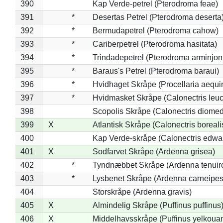
390
Kap Verde-petrel (Pterodroma feae)
391
*
Desertas Petrel (Pterodroma deserta
392
*
Bermudapetrel (Pterodroma cahow)
393
*
Cariberpetrel (Pterodroma hasitata)
394
*
Trindadepetrel (Pterodroma arminjon
395
*
Baraus's Petrel (Pterodroma baraui)
396
*
Hvidhaget Skråpe (Procellaria aequin
397
*
Hvidmasket Skråpe (Calonectris leu
398
Scopolis Skråpe (Calonectris diome
399
X
Atlantisk Skråpe (Calonectris boreali
400
Kap Verde-skråpe (Calonectris edwar
401
X
Sodfarvet Skråpe (Ardenna grisea)
402
*
Tyndnæbbet Skråpe (Ardenna tenuiro
403
*
Lysbenet Skråpe (Ardenna carneipes
404
Storskråpe (Ardenna gravis)
405
X
Almindelig Skråpe (Puffinus puffinus
406
X
Middelhavsskråpe (Puffinus yelkoua