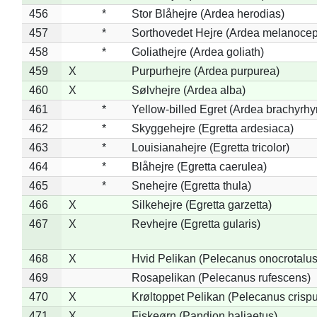
456
*
Stor Blåhejre (Ardea herodias)
457
*
Sorthovedet Hejre (Ardea melanocep
458
*
Goliathejre (Ardea goliath)
459
X
Purpurhejre (Ardea purpurea)
460
X
Sølvhejre (Ardea alba)
461
*
Yellow-billed Egret (Ardea brachyrh
462
*
Skyggehejre (Egretta ardesiaca)
463
*
Louisianahejre (Egretta tricolor)
464
*
Blåhejre (Egretta caerulea)
465
*
Snehejre (Egretta thula)
466
X
Silkehejre (Egretta garzetta)
467
X
Revhejre (Egretta gularis)
468
X
Hvid Pelikan (Pelecanus onocrotalus
469
Rosapelikan (Pelecanus rufescens)
470
X
Krøltoppet Pelikan (Pelecanus crisp
471
X
Fiskeørn (Pandion haliaetus)