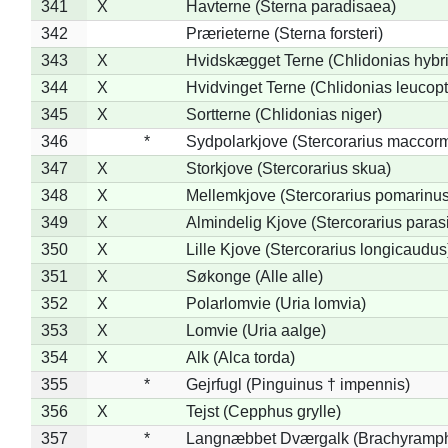
341
X
Havterne (Sterna paradisaea)
342
Prærieterne (Sterna forsteri)
343
X
Hvidskægget Terne (Chlidonias hybr
344
X
Hvidvinget Terne (Chlidonias leucopt
345
X
Sortterne (Chlidonias niger)
346
*
Sydpolarkjove (Stercorarius maccorm
347
X
Storkjove (Stercorarius skua)
348
X
Mellemkjove (Stercorarius pomarinus
349
X
Almindelig Kjove (Stercorarius parasi
350
X
Lille Kjove (Stercorarius longicaudus
351
X
Søkonge (Alle alle)
352
X
Polarlomvie (Uria lomvia)
353
X
Lomvie (Uria aalge)
354
X
Alk (Alca torda)
355
*
Gejrfugl (Pinguinus † impennis)
356
X
Tejst (Cepphus grylle)
357
*
Langnæbbet Dværgalk (Brachyramph