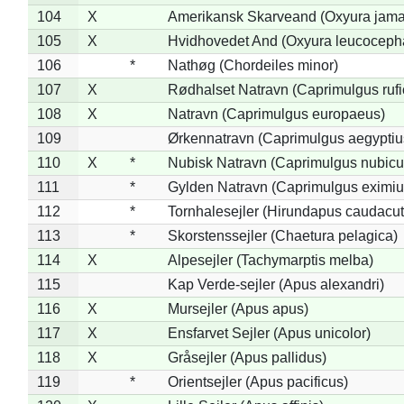
104
X
Amerikansk Skarveand (Oxyura jama
105
X
Hvidhovedet And (Oxyura leucoceph
106
*
Nathøg (Chordeiles minor)
107
X
Rødhalset Natravn (Caprimulgus rufic
108
X
Natravn (Caprimulgus europaeus)
109
Ørkennatravn (Caprimulgus aegyptiu
110
X
*
Nubisk Natravn (Caprimulgus nubicu
111
*
Gylden Natravn (Caprimulgus eximiu
112
*
Tornhalesejler (Hirundapus caudacut
113
*
Skorstenssejler (Chaetura pelagica)
114
X
Alpesejler (Tachymarptis melba)
115
Kap Verde-sejler (Apus alexandri)
116
X
Mursejler (Apus apus)
117
X
Ensfarvet Sejler (Apus unicolor)
118
X
Gråsejler (Apus pallidus)
119
*
Orientsejler (Apus pacificus)