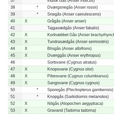
37
Indisk Gås (Anser indicus)
38
*
Dværgsnegås (Anser rossii)
39
*
Snegås (Anser caerulescens)
40
X
Grågås (Anser anser)
41
Tajgasædgås (Anser fabalis)
42
X
Kortnæbbet Gås (Anser brachyrhync
43
X
Tundrasædgås (Anser serrirostris)
44
X
Blisgås (Anser albifrons)
45
X
Dværggås (Anser erythropus)
46
Sortsvane (Cygnus atratus)
47
X
Knopsvane (Cygnus olor)
48
X
Pibesvane (Cygnus columbianus)
49
X
Sangsvane (Cygnus cygnus)
50
*
Sporegås (Plectropterus gambensis)
51
*
Knopgås (Sarkidiornis melanotos)
52
X
Nilgås (Alopochen aegyptiaca)
53
X
Gravand (Tadorna tadorna)