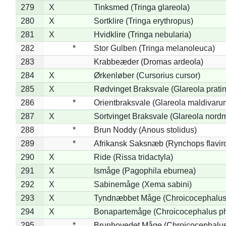
279
X
Tinksmed (Tringa glareola)
280
X
Sortklire (Tringa erythropus)
281
X
Hvidklire (Tringa nebularia)
282
*
Stor Gulben (Tringa melanoleuca)
283
Krabbeæder (Dromas ardeola)
284
X
Ørkenløber (Cursorius cursor)
285
X
Rødvinget Braksvale (Glareola pratin
286
*
Orientbraksvale (Glareola maldivaru
287
X
Sortvinget Braksvale (Glareola nord
288
*
Brun Noddy (Anous stolidus)
289
*
Afrikansk Saksnæb (Rynchops flaviro
290
X
Ride (Rissa tridactyla)
291
X
Ismåge (Pagophila eburnea)
292
X
Sabinemåge (Xema sabini)
293
X
Tyndnæbbet Måge (Chroicocephalus
294
X
Bonapartemåge (Chroicocephalus ph
295
*
Brunhovedet Måge (Chroicocephalu