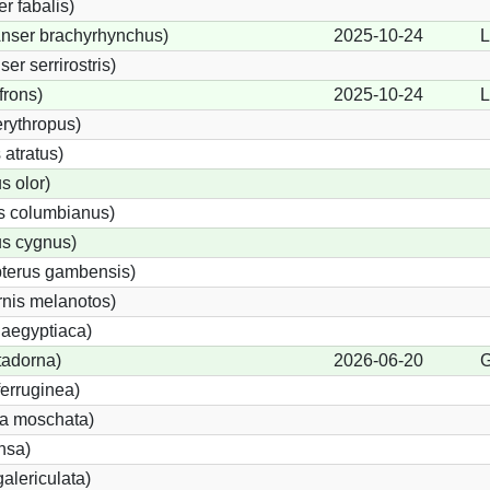
 fabalis)
nser brachyrhynchus)
2025-10-24
L
r serrirostris)
frons)
2025-10-24
L
rythropus)
atratus)
 olor)
s columbianus)
s cygnus)
pterus gambensis)
rnis melanotos)
 aegyptiaca)
tadorna)
2026-06-20
G
erruginea)
a moschata)
nsa)
alericulata)