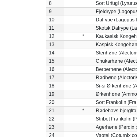
8
Sort Urfugl (Lyruru
9
Fjeldrype (Lagopu
10
Dalrype (Lagopus 
11
Skotsk Dalrype (La
12
*
Kaukasisk Kongehø
13
Kaspisk Kongehøne
14
Stenhøne (Alectori
15
Chukarhøne (Alecto
16
Berberhøne (Alecto
17
Rødhøne (Alectoris
18
Si-si Ørkenhøne (A
19
Ørkenhøne (Ammop
20
Sort Frankolin (Fra
21
*
Rødehavs-bjergfrank
22
Stribet Frankolin (P
23
Agerhøne (Perdix p
24
Vagtel (Coturnix co