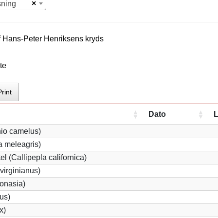
×
sning
f
Hans-Peter Henriksen
s kryds
te
Print
Dato
L
hio camelus)
 meleagris)
el (Callipepla californica)
virginianus)
bonasia)
lus)
x)