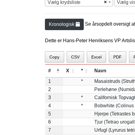
×
Vælg krydsliste
Vælg vi
Se årsopdelt oversigt a
Kronologisk
Dette er Hans-Peter Henriksens VP Artslis
Copy
CSV
Excel
PDF
#
X
*
Navn
1
*
Masaistruds (Strut
2
Perlehøne (Numida
3
*
Californisk Topvagt
4
*
Bobwhite (Colinus 
5
Hjerpe (Tetrastes 
6
Tjur (Tetrao urogal
7
Urfugl (Lyrurus tetri