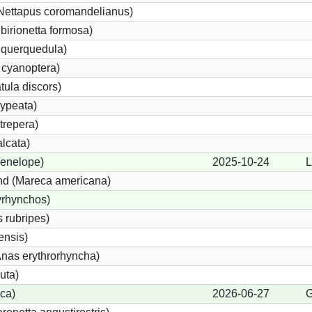
Nettapus coromandelianus)
ibirionetta formosa)
 querquedula)
 cyanoptera)
tula discors)
ypeata)
trepera)
lcata)
enelope)
2025-10-24
L
d (Mareca americana)
yrhynchos)
 rubripes)
nsis)
as erythrorhyncha)
uta)
ca)
2026-06-27