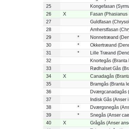
25
Kongefasan (Syrmat
26
X
Fasan (Phasianus 
27
Guldfasan (Chrysol
28
Amherstfasan (Chr
29
*
Nonnetræand (Den
30
*
Okkertræand (Dend
31
*
Lille Træand (Dend
32
Knortegås (Branta 
33
Rødhalset Gås (Bran
34
X
Canadagås (Branta
35
Bramgås (Branta l
36
Dværgcanadagås (B
37
Indisk Gås (Anser 
38
*
Dværgsnegås (Anse
39
*
Snegås (Anser cae
40
X
Grågås (Anser ans