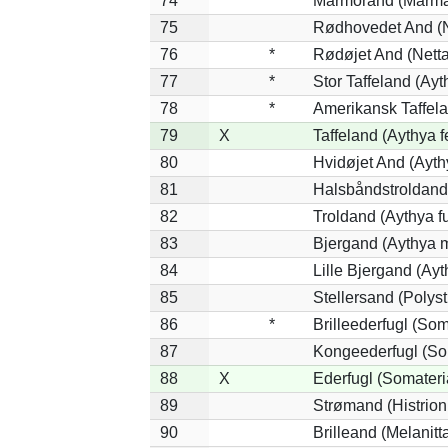
74
Marmorand (Marmaro
75
Rødhovedet And (Ne
76
*
Rødøjet And (Netta
77
*
Stor Taffeland (Ayt
78
*
Amerikansk Taffel
79
X
Taffeland (Aythya f
80
Hvidøjet And (Ayth
81
Halsbåndstroldand 
82
Troldand (Aythya fu
83
Bjergand (Aythya m
84
Lille Bjergand (Ayth
85
Stellersand (Polysti
86
*
Brilleederfugl (Soma
87
Kongeederfugl (Som
88
X
Ederfugl (Somateri
89
Strømand (Histrioni
90
Brilleand (Melanitta