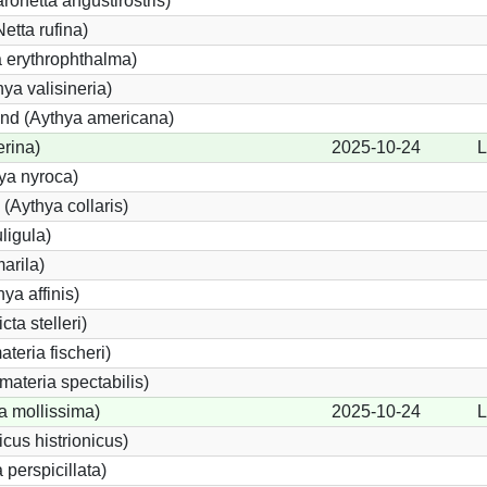
netta angustirostris)
tta rufina)
 erythrophthalma)
hya valisineria)
and (Aythya americana)
erina)
2025-10-24
L
ya nyroca)
(Aythya collaris)
ligula)
arila)
ya affinis)
cta stelleri)
teria fischeri)
ateria spectabilis)
a mollissima)
2025-10-24
L
cus histrionicus)
 perspicillata)