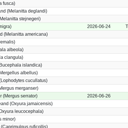
a fusca)
nd (Melanitta deglandi)
Melanitta stejnegeri)
nigra)
2026-06-24
T
d (Melanitta americana)
yemalis)
la albeola)
a clangula)
Bucephala islandica)
(Mergellus albellus)
(Lophodytes cucullatus)
(Mergus merganser)
r (Mergus serrator)
2026-06-26
and (Oxyura jamaicensis)
Oxyura leucocephala)
s minor)
(Caprimulgus ruficollis)