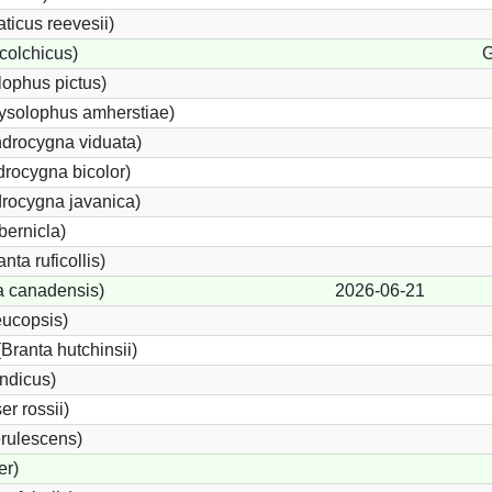
icus reevesii)
colchicus)
G
ophus pictus)
ysolophus amherstiae)
drocygna viduata)
rocygna bicolor)
rocygna javanica)
bernicla)
ta ruficollis)
 canadensis)
2026-06-21
eucopsis)
ranta hutchinsii)
indicus)
r rossii)
rulescens)
er)