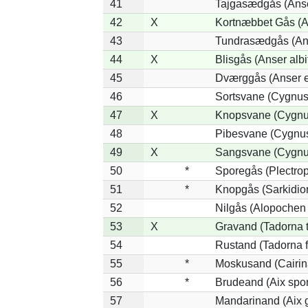
41
Tajgasædgås (Anser
42
X
Kortnæbbet Gås (A
43
Tundrasædgås (Anse
44
X
Blisgås (Anser albi
45
Dværggås (Anser e
46
Sortsvane (Cygnus 
47
X
Knopsvane (Cygnus
48
Pibesvane (Cygnu
49
X
Sangsvane (Cygnu
50
*
Sporegås (Plectro
51
*
Knopgås (Sarkidio
52
Nilgås (Alopochen
53
X
Gravand (Tadorna 
54
Rustand (Tadorna f
55
*
Moskusand (Cairin
56
*
Brudeand (Aix spo
57
Mandarinand (Aix g