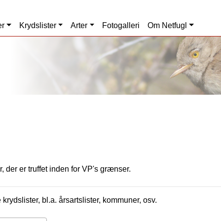
er
Krydslister
Arter
Fotogalleri
Om Netfugl
, der er truffet inden for VP's grænser.
krydslister, bl.a. årsartslister, kommuner, osv.