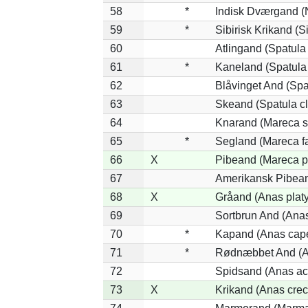
58
*
Indisk Dværgand (
59
*
Sibirisk Krikand (S
60
Atlingand (Spatula
61
*
Kaneland (Spatula
62
Blåvinget And (Spa
63
Skeand (Spatula cl
64
Knarand (Mareca s
65
*
Segland (Mareca fa
66
X
Pibeand (Mareca p
67
Amerikansk Pibean
68
X
Gråand (Anas plat
69
Sortbrun And (Anas
70
*
Kapand (Anas cape
71
*
Rødnæbbet And (An
72
Spidsand (Anas ac
73
X
Krikand (Anas crec