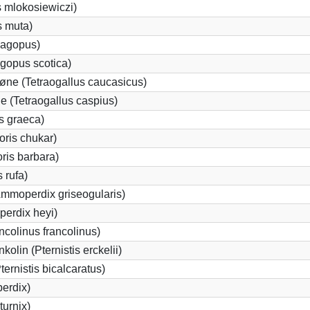
s mlokosiewiczi)
s muta)
lagopus)
gopus scotica)
ne (Tetraogallus caucasicus)
 (Tetraogallus caspius)
s graeca)
ris chukar)
ris barbara)
 rufa)
mmoperdix griseogularis)
erdix heyi)
ncolinus francolinus)
olin (Pternistis erckelii)
ternistis bicalcaratus)
erdix)
turnix)