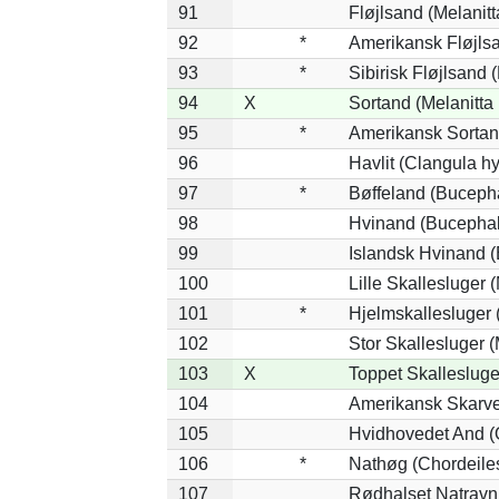
91
Fløjlsand (Melanitt
92
*
Amerikansk Fløjlsa
93
*
Sibirisk Fløjlsand (
94
X
Sortand (Melanitta 
95
*
Amerikansk Sortan
96
Havlit (Clangula h
97
*
Bøffeland (Bucepha
98
Hvinand (Bucephal
99
Islandsk Hvinand (
100
Lille Skallesluger 
101
*
Hjelmskallesluger 
102
Stor Skallesluger 
103
X
Toppet Skallesluge
104
Amerikansk Skarve
105
Hvidhovedet And (
106
*
Nathøg (Chordeile
107
Rødhalset Natravn 