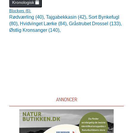
Kronologisk
Blockers (
6
):
Rødværling (40),
Tajgabekkasin (42),
Sort Bynkefugl
(80),
Hvidvinget Lærke (84),
Gråstrubet Drossel (133),
Østlig Kronsanger (140),
ANNONCER