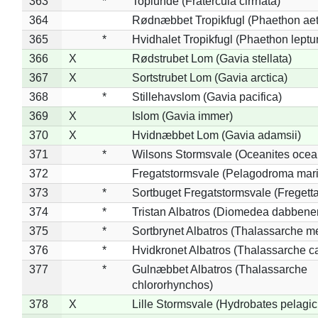
363
*
Toplunde (Fratercula cirrhata)
364
Rødnæbbet Tropikfugl (Phaethon ae
365
*
Hvidhalet Tropikfugl (Phaethon leptu
366
X
Rødstrubet Lom (Gavia stellata)
367
X
Sortstrubet Lom (Gavia arctica)
368
*
Stillehavslom (Gavia pacifica)
369
X
Islom (Gavia immer)
370
X
Hvidnæbbet Lom (Gavia adamsii)
371
*
Wilsons Stormsvale (Oceanites ocea
372
Fregatstormsvale (Pelagodroma mar
373
*
Sortbuget Fregatstormsvale (Fregetta
374
*
Tristan Albatros (Diomedea dabbene
375
*
Sortbrynet Albatros (Thalassarche m
376
*
Hvidkronet Albatros (Thalassarche c
377
*
Gulnæbbet Albatros (Thalassarche
chlororhynchos)
378
X
Lille Stormsvale (Hydrobates pelagic