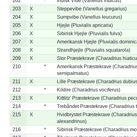
202
*
Indisk Vibe (Vanellus indicus)
203
X
Steppevibe (Vanellus gregarius)
204
X
Sumpvibe (Vanellus leucurus)
205
X
Hjejle (Pluvialis apricaria)
206
X
Sibirisk Hjejle (Pluvialis fulva)
207
X
Amerikansk Hjejle (Pluvialis dominic
208
X
Strandhjejle (Pluvialis squatarola)
209
X
Stor Præstekrave (Charadrius hiaticu
210
*
Amerikansk Præstekrave (Charadriu
semipalmatus)
211
X
Lille Præstekrave (Charadrius dubius
212
*
Kildire (Charadrius vociferus)
213
X
Kittlitz' Præstekrave (Charadrius pec
214
*
Trebåndet Præstekrave (Charadrius tr
215
X
Hvidbrystet Præstekrave (Charadrius
alexandrinus)
216
*
Sibirisk Præstekrave (Charadrius mo