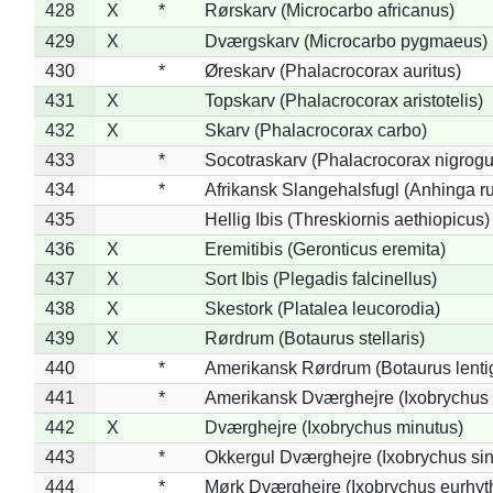
428
X
*
Rørskarv (Microcarbo africanus)
429
X
Dværgskarv (Microcarbo pygmaeus)
430
*
Øreskarv (Phalacrocorax auritus)
431
X
Topskarv (Phalacrocorax aristotelis)
432
X
Skarv (Phalacrocorax carbo)
433
*
Socotraskarv (Phalacrocorax nigrogul
434
*
Afrikansk Slangehalsfugl (Anhinga ru
435
Hellig Ibis (Threskiornis aethiopicus)
436
X
Eremitibis (Geronticus eremita)
437
X
Sort Ibis (Plegadis falcinellus)
438
X
Skestork (Platalea leucorodia)
439
X
Rørdrum (Botaurus stellaris)
440
*
Amerikansk Rørdrum (Botaurus lenti
441
*
Amerikansk Dværghejre (Ixobrychus e
442
X
Dværghejre (Ixobrychus minutus)
443
*
Okkergul Dværghejre (Ixobrychus sin
444
*
Mørk Dværghejre (Ixobrychus eurhy