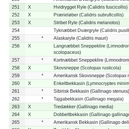
251
X
Hvidrygget Ryle (Calidris fuscicollis)
252
X
Prærieløber (Calidris subruficollis)
253
X
Stribet Ryle (Calidris melanotos)
254
Tyknæbbet Dværgryle (Calidris pusil
255
*
Alaskaryle (Calidris mauri)
256
X
Langnæbbet Sneppeklire (Limnodro
scolopaceus)
257
*
Kortnæbbet Sneppeklire (Limnodrom
258
X
Skovsneppe (Scolopax rusticola)
259
*
Amerikansk Skovsneppe (Scolopax m
260
X
Enkeltbekkasin (Lymnocryptes minim
261
*
Sibirisk Bekkasin (Gallinago stenura
262
*
Tajgabekkasin (Gallinago megala)
263
X
Tredækker (Gallinago media)
264
X
Dobbeltbekkasin (Gallinago gallinag
265
*
Amerikansk Bekkasin (Gallinago deli