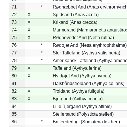
71
*
Rødnæbbet And (Anas erythrorhynch
72
X
Spidsand (Anas acuta)
73
X
Krikand (Anas crecca)
74
X
Marmorand (Marmaronetta angustirost
75
X
Rødhovedet And (Netta rufina)
76
*
Rødøjet And (Netta erythrophthalma)
77
*
Stor Taffeland (Aythya valisineria)
78
*
Amerikansk Taffeland (Aythya ameri
79
X
Taffeland (Aythya ferina)
80
X
Hvidøjet And (Aythya nyroca)
81
Halsbåndstroldand (Aythya collaris)
82
X
Troldand (Aythya fuligula)
83
X
Bjergand (Aythya marila)
84
Lille Bjergand (Aythya affinis)
85
Stellersand (Polysticta stelleri)
86
*
Brilleederfugl (Somateria fischeri)