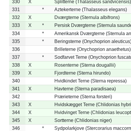
330
X
Splitterne (Thalasseus sandvicensis)
331
*
Aztekerterne (Thalasseus elegans)
332
X
Dværgterne (Sternula albifrons)
333
X
*
Persisk Dværgterne (Sternula saunde
334
*
Amerikansk Dværgterne (Sternula ant
335
*
Beringsterne (Onychoprion aleuticus
336
Brilleterne (Onychoprion anaethetus)
337
*
Sodfarvet Terne (Onychoprion fuscat
338
X
Rosenterne (Sterna dougallii)
339
X
Fjordterne (Sterna hirundo)
340
Hvidkindet Terne (Sterna repressa)
341
X
Havterne (Sterna paradisaea)
342
Prærieterne (Sterna forsteri)
343
X
Hvidskægget Terne (Chlidonias hybr
344
X
Hvidvinget Terne (Chlidonias leucopt
345
X
Sortterne (Chlidonias niger)
346
*
Sydpolarkjove (Stercorarius maccorm