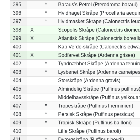
395
*
Baraus's Petrel (Pterodroma baraui)
396
*
Hvidhaget Skråpe (Procellaria aequin
397
*
Hvidmasket Skråpe (Calonectris leu
398
X
Scopolis Skråpe (Calonectris diome
399
X
Atlantisk Skråpe (Calonectris boreali
400
Kap Verde-skråpe (Calonectris edwar
401
X
Sodfarvet Skråpe (Ardenna grisea)
402
*
Tyndnæbbet Skråpe (Ardenna tenuiro
403
*
Lysbenet Skråpe (Ardenna carneipes
404
Storskråpe (Ardenna gravis)
405
Almindelig Skråpe (Puffinus puffinus
406
Middelhavsskråpe (Puffinus yelkoua
407
*
Tropeskråpe (Puffinus lherminieri)
408
*
Persisk Skråpe (Puffinus persicus)
409
*
Tropisk Skråpe (Puffinus bailloni)
410
Lille Skråpe (Puffinus baroli)
411
*
Dværgskråpe (Puffinus boydi)