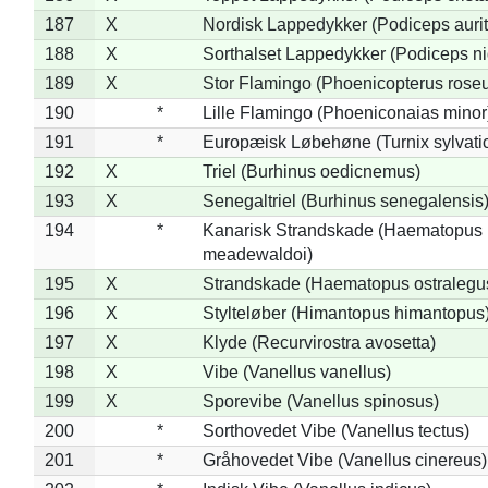
187
X
Nordisk Lappedykker (Podiceps aurit
188
X
Sorthalset Lappedykker (Podiceps nig
189
X
Stor Flamingo (Phoenicopterus rose
190
*
Lille Flamingo (Phoeniconaias minor
191
*
Europæisk Løbehøne (Turnix sylvati
192
X
Triel (Burhinus oedicnemus)
193
X
Senegaltriel (Burhinus senegalensis
194
*
Kanarisk Strandskade (Haematopus
meadewaldoi)
195
X
Strandskade (Haematopus ostralegu
196
X
Stylteløber (Himantopus himantopus
197
X
Klyde (Recurvirostra avosetta)
198
X
Vibe (Vanellus vanellus)
199
X
Sporevibe (Vanellus spinosus)
200
*
Sorthovedet Vibe (Vanellus tectus)
201
*
Gråhovedet Vibe (Vanellus cinereus)