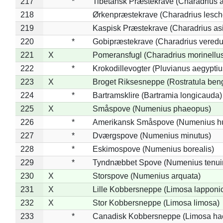
217
*
Tibetansk Præstekrave (Charadrius at
218
Ørkenpræstekrave (Charadrius lesche
219
Kaspisk Præstekrave (Charadrius asi
220
*
Gobipræstekrave (Charadrius veredu
221
X
Pomeransfugl (Charadrius morinellu
222
*
Krokodillevogter (Pluvianus aegyptiu
223
X
Broget Riksesneppe (Rostratula ben
224
*
Bartramsklire (Bartramia longicauda)
225
X
Småspove (Numenius phaeopus)
226
*
Amerikansk Småspove (Numenius h
227
*
Dværgspove (Numenius minutus)
228
*
Eskimospove (Numenius borealis)
229
*
Tyndnæbbet Spove (Numenius tenuiro
230
X
Storspove (Numenius arquata)
231
X
Lille Kobbersneppe (Limosa lapponi
232
X
Stor Kobbersneppe (Limosa limosa)
233
*
Canadisk Kobbersneppe (Limosa ha