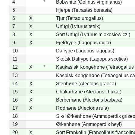
4
*
Bobwhite (Colinus virginianus)
5
Hjerpe (Tetrastes bonasia)
6
X
Tjur (Tetrao urogallus)
7
X
Urfugl (Lyrurus tetrix)
8
X
Sort Urfugl (Lyrurus mlokosiewiczi)
9
X
Fjeldrype (Lagopus muta)
10
Dalrype (Lagopus lagopus)
11
Skotsk Dalrype (Lagopus scotica)
12
X
*
Kaukasisk Kongehøne (Tetraogallus 
13
Kaspisk Kongehøne (Tetraogallus ca
14
X
Stenhøne (Alectoris graeca)
15
X
Chukarhøne (Alectoris chukar)
16
X
Berberhøne (Alectoris barbara)
17
X
Rødhøne (Alectoris rufa)
18
Si-si Ørkenhøne (Ammoperdix griseo
19
Ørkenhøne (Ammoperdix heyi)
20
X
Sort Frankolin (Francolinus francolin