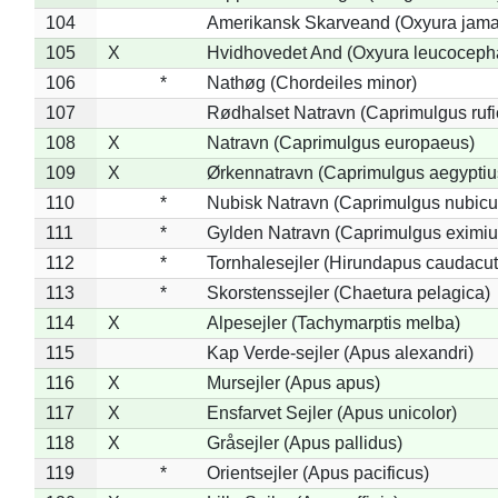
104
Amerikansk Skarveand (Oxyura jama
105
X
Hvidhovedet And (Oxyura leucoceph
106
*
Nathøg (Chordeiles minor)
107
Rødhalset Natravn (Caprimulgus rufic
108
X
Natravn (Caprimulgus europaeus)
109
X
Ørkennatravn (Caprimulgus aegyptiu
110
*
Nubisk Natravn (Caprimulgus nubicu
111
*
Gylden Natravn (Caprimulgus eximiu
112
*
Tornhalesejler (Hirundapus caudacut
113
*
Skorstenssejler (Chaetura pelagica)
114
X
Alpesejler (Tachymarptis melba)
115
Kap Verde-sejler (Apus alexandri)
116
X
Mursejler (Apus apus)
117
X
Ensfarvet Sejler (Apus unicolor)
118
X
Gråsejler (Apus pallidus)
119
*
Orientsejler (Apus pacificus)