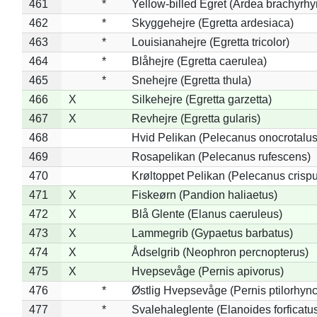
461
*
Yellow-billed Egret (Ardea brachyrh
462
*
Skyggehejre (Egretta ardesiaca)
463
*
Louisianahejre (Egretta tricolor)
464
*
Blåhejre (Egretta caerulea)
465
*
Snehejre (Egretta thula)
466
X
Silkehejre (Egretta garzetta)
467
X
Revhejre (Egretta gularis)
468
Hvid Pelikan (Pelecanus onocrotalus
469
Rosapelikan (Pelecanus rufescens)
470
Krøltoppet Pelikan (Pelecanus crisp
471
X
Fiskeørn (Pandion haliaetus)
472
X
Blå Glente (Elanus caeruleus)
473
X
Lammegrib (Gypaetus barbatus)
474
X
Ådselgrib (Neophron percnopterus)
475
X
Hvepsevåge (Pernis apivorus)
476
*
Østlig Hvepsevåge (Pernis ptilorhyn
477
*
Svalehaleglente (Elanoides forficatu