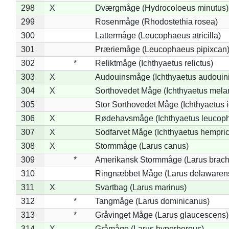
298
X
Dværgmåge (Hydrocoloeus minutus)
299
Rosenmåge (Rhodostethia rosea)
300
Lattermåge (Leucophaeus atricilla)
301
Præriemåge (Leucophaeus pipixcan
302
*
Reliktmåge (Ichthyaetus relictus)
303
X
Audouinsmåge (Ichthyaetus audouini
304
X
Sorthovedet Måge (Ichthyaetus mela
305
Stor Sorthovedet Måge (Ichthyaetus 
306
X
Rødehavsmåge (Ichthyaetus leucop
307
X
Sodfarvet Måge (Ichthyaetus hempric
308
X
Stormmåge (Larus canus)
309
*
Amerikansk Stormmåge (Larus brach
310
Ringnæbbet Måge (Larus delawarens
311
X
Svartbag (Larus marinus)
312
*
Tangmåge (Larus dominicanus)
313
*
Gråvinget Måge (Larus glaucescens)
314
X
Gråmåge (Larus hyperboreus)