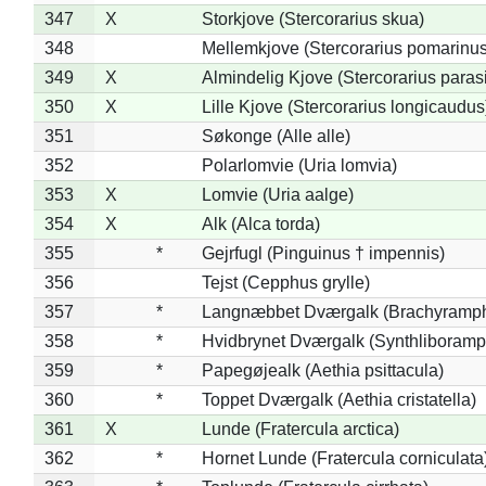
347
X
Storkjove (Stercorarius skua)
348
Mellemkjove (Stercorarius pomarinus
349
X
Almindelig Kjove (Stercorarius parasi
350
X
Lille Kjove (Stercorarius longicaudus
351
Søkonge (Alle alle)
352
Polarlomvie (Uria lomvia)
353
X
Lomvie (Uria aalge)
354
X
Alk (Alca torda)
355
*
Gejrfugl (Pinguinus † impennis)
356
Tejst (Cepphus grylle)
357
*
Langnæbbet Dværgalk (Brachyramph
358
*
Hvidbrynet Dværgalk (Synthliboramp
359
*
Papegøjealk (Aethia psittacula)
360
*
Toppet Dværgalk (Aethia cristatella)
361
X
Lunde (Fratercula arctica)
362
*
Hornet Lunde (Fratercula corniculata