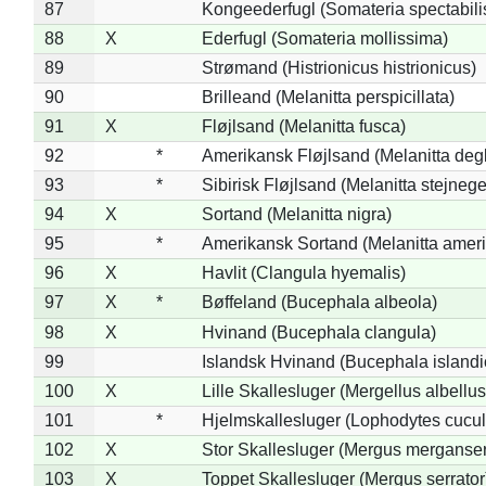
87
Kongeederfugl (Somateria spectabili
88
X
Ederfugl (Somateria mollissima)
89
Strømand (Histrionicus histrionicus)
90
Brilleand (Melanitta perspicillata)
91
X
Fløjlsand (Melanitta fusca)
92
*
Amerikansk Fløjlsand (Melanitta deg
93
*
Sibirisk Fløjlsand (Melanitta stejnege
94
X
Sortand (Melanitta nigra)
95
*
Amerikansk Sortand (Melanitta amer
96
X
Havlit (Clangula hyemalis)
97
X
*
Bøffeland (Bucephala albeola)
98
X
Hvinand (Bucephala clangula)
99
Islandsk Hvinand (Bucephala islandi
100
X
Lille Skallesluger (Mergellus albellus
101
*
Hjelmskallesluger (Lophodytes cucul
102
X
Stor Skallesluger (Mergus merganser
103
X
Toppet Skallesluger (Mergus serrator