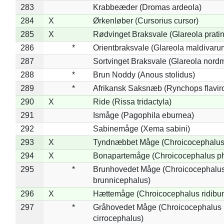
283
Krabbeæder (Dromas ardeola)
284
X
Ørkenløber (Cursorius cursor)
285
X
Rødvinget Braksvale (Glareola pratin
286
*
Orientbraksvale (Glareola maldivaru
287
Sortvinget Braksvale (Glareola nord
288
*
Brun Noddy (Anous stolidus)
289
*
Afrikansk Saksnæb (Rynchops flaviro
290
X
Ride (Rissa tridactyla)
291
Ismåge (Pagophila eburnea)
292
Sabinemåge (Xema sabini)
293
X
Tyndnæbbet Måge (Chroicocephalus
294
X
Bonapartemåge (Chroicocephalus ph
295
*
Brunhovedet Måge (Chroicocephalu
brunnicephalus)
296
X
Hættemåge (Chroicocephalus ridibu
297
*
Gråhovedet Måge (Chroicocephalus
cirrocephalus)