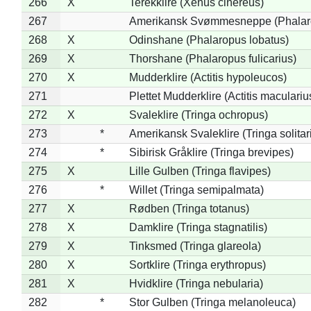
266
X
Terekklire (Xenus cinereus)
267
Amerikansk Svømmesneppe (Phalarop
268
X
Odinshane (Phalaropus lobatus)
269
X
Thorshane (Phalaropus fulicarius)
270
X
Mudderklire (Actitis hypoleucos)
271
Plettet Mudderklire (Actitis maculariu
272
X
Svaleklire (Tringa ochropus)
273
*
Amerikansk Svaleklire (Tringa solitar
274
*
Sibirisk Gråklire (Tringa brevipes)
275
X
Lille Gulben (Tringa flavipes)
276
*
Willet (Tringa semipalmata)
277
X
Rødben (Tringa totanus)
278
X
Damklire (Tringa stagnatilis)
279
X
Tinksmed (Tringa glareola)
280
X
Sortklire (Tringa erythropus)
281
X
Hvidklire (Tringa nebularia)
282
*
Stor Gulben (Tringa melanoleuca)