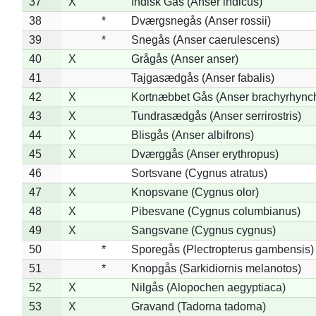
37
X
Indisk Gås (Anser indicus)
38
*
Dværgsnegås (Anser rossii)
39
*
Snegås (Anser caerulescens)
40
X
Grågås (Anser anser)
41
Tajgasædgås (Anser fabalis)
42
X
Kortnæbbet Gås (Anser brachyrhync
43
X
Tundrasædgås (Anser serrirostris)
44
X
Blisgås (Anser albifrons)
45
X
Dværggås (Anser erythropus)
46
Sortsvane (Cygnus atratus)
47
X
Knopsvane (Cygnus olor)
48
X
Pibesvane (Cygnus columbianus)
49
X
Sangsvane (Cygnus cygnus)
50
*
Sporegås (Plectropterus gambensis)
51
*
Knopgås (Sarkidiornis melanotos)
52
X
Nilgås (Alopochen aegyptiaca)
53
X
Gravand (Tadorna tadorna)