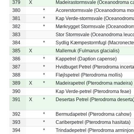
379
X
Madeirastormsvale (Oceanodroma ca
380
*
Acorerstormsvale (Oceanodroma mon
381
*
Kap Verde-stormsvale (Oceanodroma
382
*
Mørkrygget Stormsvale (Oceanodrom
383
Stor Stormsvale (Oceanodroma leuc
384
*
Sydlig Kæmpestormfugl (Macronecte
385
X
Mallemuk (Fulmarus glacialis)
386
*
Kappetrel (Daption capense)
387
*
Hvidbuget Petrel (Pterodroma incerta
388
*
Fløjlspetrel (Pterodroma mollis)
389
X
*
Madeirapetrel (Pterodroma madeira)
390
Kap Verde-petrel (Pterodroma feae)
391
X
*
Desertas Petrel (Pterodroma deserta
392
*
Bermudapetrel (Pterodroma cahow)
393
*
Cariberpetrel (Pterodroma hasitata)
394
*
Trindadepetrel (Pterodroma arminjon