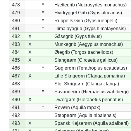
478
*
Hættegrib (Necrosyrtes monachus)
479
*
Hvidrygget Grib (Gyps africanus)
480
*
Rüppells Grib (Gyps rueppelli)
481
*
Himalayagrib (Gyps himalayensis)
482
X
Gåsegrib (Gyps fulvus)
483
X
Munkegrib (Aegypius monachus)
484
X
Øregrib (Torgos tracheliotos)
485
X
Slangeørn (Circaetus gallicus)
486
*
Gøglerørn (Terathopius ecaudatus)
487
X
Lille Skrigeørn (Clanga pomarina)
488
Stor Skrigeørn (Clanga clanga)
489
*
Savanneørn (Hieraaetus wahlbergi)
490
X
Dværgørn (Hieraaetus pennatus)
491
*
Rovørn (Aquila rapax)
492
Steppeørn (Aquila nipalensis)
493
X
Spansk Kejserørn (Aquila adalberti)