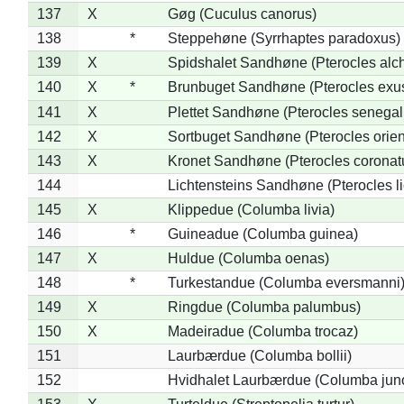
137
X
Gøg (Cuculus canorus)
138
*
Steppehøne (Syrrhaptes paradoxus)
139
X
Spidshalet Sandhøne (Pterocles alch
140
X
*
Brunbuget Sandhøne (Pterocles exus
141
X
Plettet Sandhøne (Pterocles senegal
142
X
Sortbuget Sandhøne (Pterocles orient
143
X
Kronet Sandhøne (Pterocles coronat
144
Lichtensteins Sandhøne (Pterocles lic
145
X
Klippedue (Columba livia)
146
*
Guineadue (Columba guinea)
147
X
Huldue (Columba oenas)
148
*
Turkestandue (Columba eversmanni
149
X
Ringdue (Columba palumbus)
150
X
Madeiradue (Columba trocaz)
151
Laurbærdue (Columba bollii)
152
Hvidhalet Laurbærdue (Columba jun