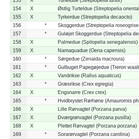
153
X
Turteldue (Streptopelia turtur)
154
X
Østlig Turteldue (Streptopelia oriental
155
X
Tyrkerdue (Streptopelia decaocto)
156
*
Skoggerdue (Streptopelia roseogrise
157
*
Guløjet Skoggerdue (Streptopelia de
158
X
Palmedue (Spilopelia senegalensis)
159
X
Namaquadue (Oena capensis)
160
*
Sørgedue (Zenaida macroura)
161
*
Gulbuget Papegøjedue (Treron waali
162
X
Vandrikse (Rallus aquaticus)
163
*
Græsrikse (Crex egregia)
164
X
Engsnarre (Crex crex)
165
*
Hvidbrystet Rørhøne (Amaurornis ph
166
X
Lille Rørvagtel (Porzana parva)
167
X
Dværgrørvagtel (Porzana pusilla)
168
X
Plettet Rørvagtel (Porzana porzana)
169
*
Sorarørvagtel (Porzana carolina)