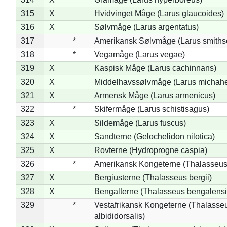
315
X
Hvidvinget Måge (Larus glaucoides)
316
X
Sølvmåge (Larus argentatus)
317
*
Amerikansk Sølvmåge (Larus smiths
318
*
Vegamåge (Larus vegae)
319
X
Kaspisk Måge (Larus cachinnans)
320
X
Middelhavssølvmåge (Larus michahel
321
X
Armensk Måge (Larus armenicus)
322
*
Skifermåge (Larus schistisagus)
323
X
Sildemåge (Larus fuscus)
324
X
Sandterne (Gelochelidon nilotica)
325
X
Rovterne (Hydroprogne caspia)
326
*
Amerikansk Kongeterne (Thalasseu
327
X
Bergiusterne (Thalasseus bergii)
328
X
Bengalterne (Thalasseus bengalensi
329
*
Vestafrikansk Kongeterne (Thalasse
albididorsalis)