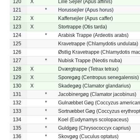
120
X
Lille Sejler (Apus affinis)
121
*
Horussejler (Apus horus)
122
X
Kaffersejler (Apus caffer)
123
X
Stortrappe (Otis tarda)
124
*
Arabisk Trappe (Ardeotis arabs)
125
Kravetrappe (Chlamydotis undulata)
126
Østlig Kravetrappe (Chlamydotis mac
127
*
Nubisk Trappe (Neotis nuba)
128
X
Dværgtrappe (Tetrax tetrax)
129
X
Sporegøg (Centropus senegalensis)
130
X
Skadegøg (Clamator glandarius)
131
*
Jacobinergøg (Clamator jacobinus)
132
*
Gulnæbbet Gøg (Coccyzus american
133
*
Sortnæbbet Gøg (Coccyzus erythrop
134
*
Koel (Eudynamys scolopaceus)
135
*
Guldgøg (Chrysococcyx caprius)
136
*
Skovgøg (Cuculus optatus)