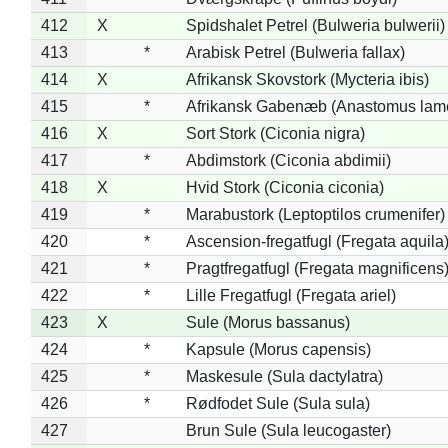
412
X
Spidshalet Petrel (Bulweria bulwerii)
413
*
Arabisk Petrel (Bulweria fallax)
414
X
Afrikansk Skovstork (Mycteria ibis)
415
*
Afrikansk Gabenæb (Anastomus lame
416
X
Sort Stork (Ciconia nigra)
417
*
Abdimstork (Ciconia abdimii)
418
X
Hvid Stork (Ciconia ciconia)
419
*
Marabustork (Leptoptilos crumenifer)
420
*
Ascension-fregatfugl (Fregata aquila
421
*
Pragtfregatfugl (Fregata magnificens
422
*
Lille Fregatfugl (Fregata ariel)
423
X
Sule (Morus bassanus)
424
*
Kapsule (Morus capensis)
425
*
Maskesule (Sula dactylatra)
426
*
Rødfodet Sule (Sula sula)
427
Brun Sule (Sula leucogaster)