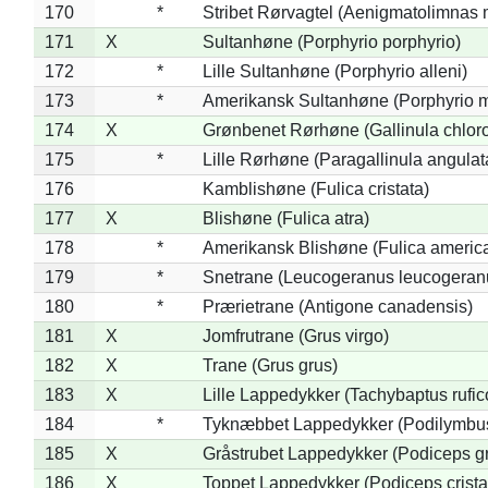
170
*
Stribet Rørvagtel (Aenigmatolimnas 
171
X
Sultanhøne (Porphyrio porphyrio)
172
*
Lille Sultanhøne (Porphyrio alleni)
173
*
Amerikansk Sultanhøne (Porphyrio m
174
X
Grønbenet Rørhøne (Gallinula chlor
175
*
Lille Rørhøne (Paragallinula angulat
176
Kamblishøne (Fulica cristata)
177
X
Blishøne (Fulica atra)
178
*
Amerikansk Blishøne (Fulica americ
179
*
Snetrane (Leucogeranus leucogeran
180
*
Prærietrane (Antigone canadensis)
181
X
Jomfrutrane (Grus virgo)
182
X
Trane (Grus grus)
183
X
Lille Lappedykker (Tachybaptus rufico
184
*
Tyknæbbet Lappedykker (Podilymbu
185
X
Gråstrubet Lappedykker (Podiceps g
186
X
Toppet Lappedykker (Podiceps crista