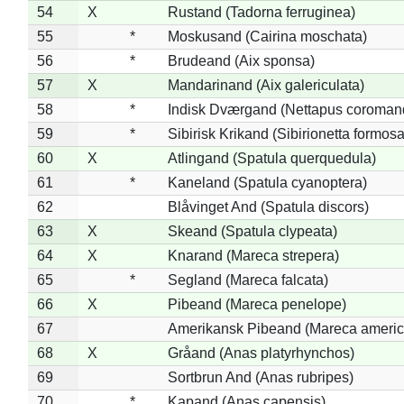
54
X
Rustand (Tadorna ferruginea)
55
*
Moskusand (Cairina moschata)
56
*
Brudeand (Aix sponsa)
57
X
Mandarinand (Aix galericulata)
58
*
Indisk Dværgand (Nettapus coroman
59
*
Sibirisk Krikand (Sibirionetta formosa
60
X
Atlingand (Spatula querquedula)
61
*
Kaneland (Spatula cyanoptera)
62
Blåvinget And (Spatula discors)
63
X
Skeand (Spatula clypeata)
64
X
Knarand (Mareca strepera)
65
*
Segland (Mareca falcata)
66
X
Pibeand (Mareca penelope)
67
Amerikansk Pibeand (Mareca americ
68
X
Gråand (Anas platyrhynchos)
69
Sortbrun And (Anas rubripes)
70
*
Kapand (Anas capensis)