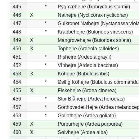
445
*
Pygmæhejre (Ixobrychus sturmii)
446
X
Nathejre (Nycticorax nycticorax)
447
*
Gulkronet Nathejre (Nyctanassa viol
448
*
Krabbehejre (Butorides virescens)
449
X
Mangrovehejre (Butorides striata)
450
X
Tophejre (Ardeola ralloides)
451
*
Rishejre (Ardeola grayii)
452
*
Vinhejre (Ardeola bacchus)
453
X
Kohejre (Bubulcus ibis)
454
*
Østlig Kohejre (Bubulcus coromandu
455
X
Fiskehejre (Ardea cinerea)
456
*
Stor Blåhejre (Ardea herodias)
457
*
Sorthovedet Hejre (Ardea melanocep
458
*
Goliathejre (Ardea goliath)
459
X
Purpurhejre (Ardea purpurea)
460
X
Sølvhejre (Ardea alba)