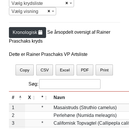
×
Vælg krydsliste
×
Vælg visning
Se årsopdelt oversigt af
Rainer
Kronologisk
Praschak
s kryds
Dette er Rainer Praschaks VP Artsliste
Copy
CSV
Excel
PDF
Print
Søg:
#
X
*
Navn
1
*
Masaistruds (Struthio camelus)
2
Perlehøne (Numida meleagris)
3
*
Californisk Topvagtel (Callipepla cali