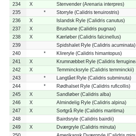
234
X
Stenvender (Arenaria interpres)
235
*
Storryle (Calidris tenuirostris)
236
X
Islandsk Ryle (Calidris canutus)
237
X
Brushane (Calidris pugnax)
238
X
Kærløber (Calidris falcinellus)
239
Spidshalet Ryle (Calidris acuminata)
240
*
Klireryle (Calidris himantopus)
241
X
Krumnæbbet Ryle (Calidris ferrugine
242
X
Temmincksryle (Calidris temminckii)
243
*
Langtået Ryle (Calidris subminuta)
244
*
Rødhalset Ryle (Calidris ruficollis)
245
X
Sandløber (Calidris alba)
246
X
Almindelig Ryle (Calidris alpina)
247
X
Sortgrå Ryle (Calidris maritima)
248
Bairdsryle (Calidris bairdii)
249
X
Dværgryle (Calidris minuta)
250
Amerikansk Dværgryle (Calidris minut