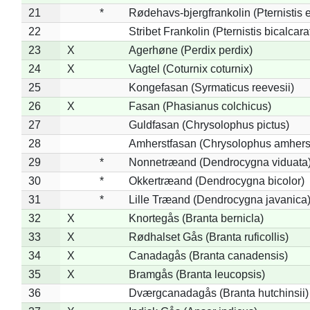
21
*
Rødehavs-bjergfrankolin (Pternistis e
22
Stribet Frankolin (Pternistis bicalcara
23
X
Agerhøne (Perdix perdix)
24
X
Vagtel (Coturnix coturnix)
25
Kongefasan (Syrmaticus reevesii)
26
X
Fasan (Phasianus colchicus)
27
Guldfasan (Chrysolophus pictus)
28
Amherstfasan (Chrysolophus amhers
29
*
Nonnetræand (Dendrocygna viduata
30
*
Okkertræand (Dendrocygna bicolor)
31
*
Lille Træand (Dendrocygna javanica
32
X
Knortegås (Branta bernicla)
33
X
Rødhalset Gås (Branta ruficollis)
34
X
Canadagås (Branta canadensis)
35
X
Bramgås (Branta leucopsis)
36
Dværgcanadagås (Branta hutchinsii)