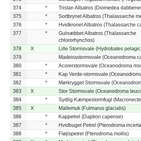
374
*
Tristan Albatros (Diomedea dabbene
375
*
Sortbrynet Albatros (Thalassarche m
376
*
Hvidkronet Albatros (Thalassarche c
377
*
Gulnæbbet Albatros (Thalassarche
chlororhynchos)
378
X
Lille Stormsvale (Hydrobates pelagic
379
Madeirastormsvale (Oceanodroma ca
380
*
Acorerstormsvale (Oceanodroma mon
381
*
Kap Verde-stormsvale (Oceanodroma
382
*
Mørkrygget Stormsvale (Oceanodrom
383
X
Stor Stormsvale (Oceanodroma leuc
384
*
Sydlig Kæmpestormfugl (Macronecte
385
X
Mallemuk (Fulmarus glacialis)
386
*
Kappetrel (Daption capense)
387
*
Hvidbuget Petrel (Pterodroma incerta
388
*
Fløjlspetrel (Pterodroma mollis)