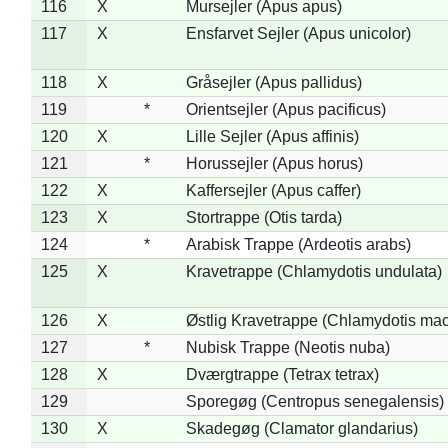
116
X
Mursejler (Apus apus)
117
X
Ensfarvet Sejler (Apus unicolor)
118
X
Gråsejler (Apus pallidus)
119
*
Orientsejler (Apus pacificus)
120
X
Lille Sejler (Apus affinis)
121
*
Horussejler (Apus horus)
122
X
Kaffersejler (Apus caffer)
123
X
Stortrappe (Otis tarda)
124
*
Arabisk Trappe (Ardeotis arabs)
125
X
Kravetrappe (Chlamydotis undulata)
126
X
Østlig Kravetrappe (Chlamydotis mac
127
*
Nubisk Trappe (Neotis nuba)
128
X
Dværgtrappe (Tetrax tetrax)
129
Sporegøg (Centropus senegalensis)
130
X
Skadegøg (Clamator glandarius)