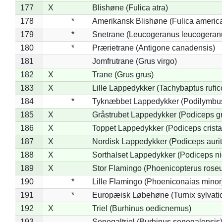
177
X
Blishøne (Fulica atra)
178
*
Amerikansk Blishøne (Fulica americ
179
*
Snetrane (Leucogeranus leucogeran
180
*
Prærietrane (Antigone canadensis)
181
Jomfrutrane (Grus virgo)
182
X
Trane (Grus grus)
183
X
Lille Lappedykker (Tachybaptus rufico
184
*
Tyknæbbet Lappedykker (Podilymbu
185
X
Gråstrubet Lappedykker (Podiceps g
186
X
Toppet Lappedykker (Podiceps crista
187
X
Nordisk Lappedykker (Podiceps aurit
188
X
Sorthalset Lappedykker (Podiceps nig
189
X
Stor Flamingo (Phoenicopterus rose
190
*
Lille Flamingo (Phoeniconaias minor
191
*
Europæisk Løbehøne (Turnix sylvati
192
X
Triel (Burhinus oedicnemus)
193
Senegaltriel (Burhinus senegalensis