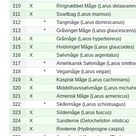
310
X
Ringnæbbet Måge (Larus delawarens
311
X
Svartbag (Larus marinus)
312
*
Tangmåge (Larus dominicanus)
313
*
Gråvinget Måge (Larus glaucescens)
314
X
Gråmåge (Larus hyperboreus)
315
X
Hvidvinget Måge (Larus glaucoides)
316
X
Sølvmåge (Larus argentatus)
317
*
Amerikansk Sølvmåge (Larus smiths
318
*
Vegamåge (Larus vegae)
319
X
Kaspisk Måge (Larus cachinnans)
320
X
Middelhavssølvmåge (Larus michahel
321
X
Armensk Måge (Larus armenicus)
322
*
Skifermåge (Larus schistisagus)
323
X
Sildemåge (Larus fuscus)
324
X
Sandterne (Gelochelidon nilotica)
325
X
Rovterne (Hydroprogne caspia)