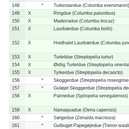
148
*
Turkestandue (Columba eversmanni
149
X
Ringdue (Columba palumbus)
150
X
Madeiradue (Columba trocaz)
151
X
Laurbærdue (Columba bollii)
152
X
Hvidhalet Laurbærdue (Columba jun
153
X
Turteldue (Streptopelia turtur)
154
X
Østlig Turteldue (Streptopelia oriental
155
X
Tyrkerdue (Streptopelia decaocto)
156
*
Skoggerdue (Streptopelia roseogrise
157
*
Guløjet Skoggerdue (Streptopelia de
158
X
Palmedue (Spilopelia senegalensis)
159
X
Namaquadue (Oena capensis)
160
*
Sørgedue (Zenaida macroura)
161
*
Gulbuget Papegøjedue (Treron waali