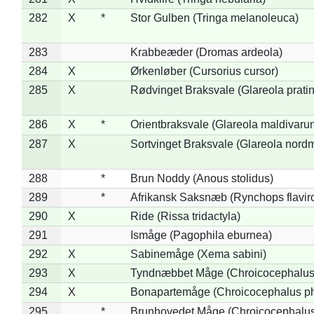
282
X
*
Stor Gulben (Tringa melanoleuca)
283
Krabbeæder (Dromas ardeola)
284
X
Ørkenløber (Cursorius cursor)
285
X
Rødvinget Braksvale (Glareola pratin
286
X
*
Orientbraksvale (Glareola maldivaru
287
X
Sortvinget Braksvale (Glareola nord
288
*
Brun Noddy (Anous stolidus)
289
*
Afrikansk Saksnæb (Rynchops flaviro
290
X
Ride (Rissa tridactyla)
291
Ismåge (Pagophila eburnea)
292
X
Sabinemåge (Xema sabini)
293
X
Tyndnæbbet Måge (Chroicocephalus
294
X
Bonapartemåge (Chroicocephalus ph
295
*
Brunhovedet Måge (Chroicocephalu