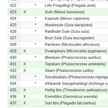
422
*
Lille Fregatfugl (Fregata ariel)
423
X
Sule (Morus bassanus)
424
*
Kapsule (Morus capensis)
425
*
Maskesule (Sula dactylatra)
426
*
Rødfodet Sule (Sula sula)
427
Brun Sule (Sula leucogaster)
428
*
Rørskarv (Microcarbo africanus)
429
X
Dværgskarv (Microcarbo pygmaeus)
430
*
Øreskarv (Phalacrocorax auritus)
431
X
Topskarv (Phalacrocorax aristotelis)
432
X
Skarv (Phalacrocorax carbo)
433
*
Socotraskarv (Phalacrocorax nigrogul
434
*
Afrikansk Slangehalsfugl (Anhinga ru
435
X
Hellig Ibis (Threskiornis aethiopicus)
436
X
Eremitibis (Geronticus eremita)
437
X
Sort Ibis (Plegadis falcinellus)