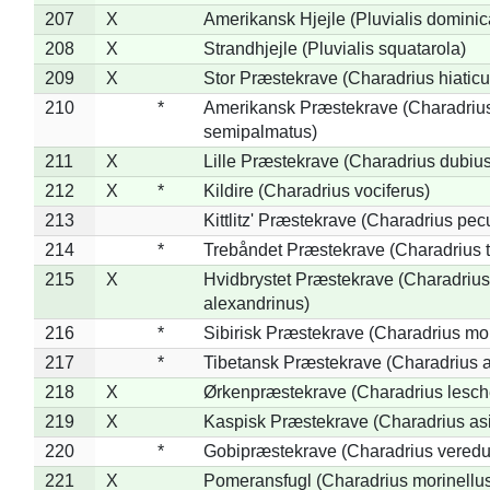
207
X
Amerikansk Hjejle (Pluvialis dominic
208
X
Strandhjejle (Pluvialis squatarola)
209
X
Stor Præstekrave (Charadrius hiaticu
210
*
Amerikansk Præstekrave (Charadriu
semipalmatus)
211
X
Lille Præstekrave (Charadrius dubius
212
X
*
Kildire (Charadrius vociferus)
213
Kittlitz' Præstekrave (Charadrius pec
214
*
Trebåndet Præstekrave (Charadrius tr
215
X
Hvidbrystet Præstekrave (Charadrius
alexandrinus)
216
*
Sibirisk Præstekrave (Charadrius mo
217
*
Tibetansk Præstekrave (Charadrius at
218
X
Ørkenpræstekrave (Charadrius lesche
219
X
Kaspisk Præstekrave (Charadrius asi
220
*
Gobipræstekrave (Charadrius veredu
221
X
Pomeransfugl (Charadrius morinellu