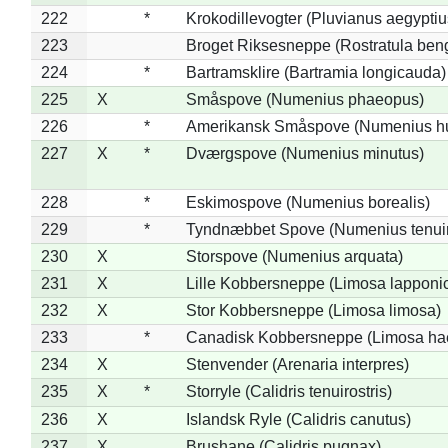
222
*
Krokodillevogter (Pluvianus aegyptiu
223
Broget Riksesneppe (Rostratula ben
224
*
Bartramsklire (Bartramia longicauda)
225
X
Småspove (Numenius phaeopus)
226
*
Amerikansk Småspove (Numenius h
227
X
*
Dværgspove (Numenius minutus)
228
*
Eskimospove (Numenius borealis)
229
*
Tyndnæbbet Spove (Numenius tenuiro
230
X
Storspove (Numenius arquata)
231
X
Lille Kobbersneppe (Limosa lapponi
232
X
Stor Kobbersneppe (Limosa limosa)
233
*
Canadisk Kobbersneppe (Limosa ha
234
X
Stenvender (Arenaria interpres)
235
X
*
Storryle (Calidris tenuirostris)
236
X
Islandsk Ryle (Calidris canutus)
237
X
Brushane (Calidris pugnax)