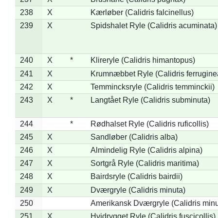
238
X
Kærløber (Calidris falcinellus)
239
X
Spidshalet Ryle (Calidris acuminata)
240
X
*
Klireryle (Calidris himantopus)
241
X
Krumnæbbet Ryle (Calidris ferrugine
242
X
Temmincksryle (Calidris temminckii)
243
X
*
Langtået Ryle (Calidris subminuta)
244
*
Rødhalset Ryle (Calidris ruficollis)
245
X
Sandløber (Calidris alba)
246
X
Almindelig Ryle (Calidris alpina)
247
X
Sortgrå Ryle (Calidris maritima)
248
X
Bairdsryle (Calidris bairdii)
249
X
Dværgryle (Calidris minuta)
250
Amerikansk Dværgryle (Calidris minut
251
X
Hvidrygget Ryle (Calidris fuscicollis)