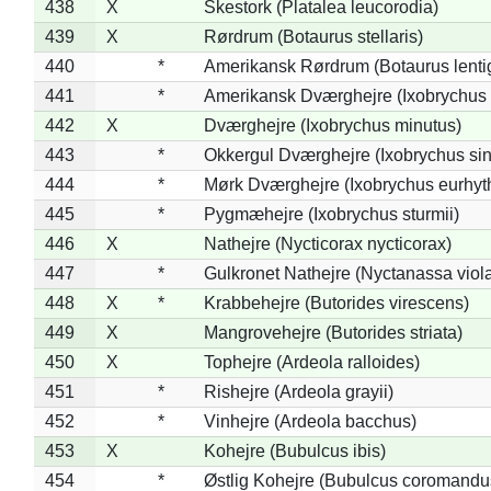
438
X
Skestork (Platalea leucorodia)
439
X
Rørdrum (Botaurus stellaris)
440
*
Amerikansk Rørdrum (Botaurus lenti
441
*
Amerikansk Dværghejre (Ixobrychus e
442
X
Dværghejre (Ixobrychus minutus)
443
*
Okkergul Dværghejre (Ixobrychus sin
444
*
Mørk Dværghejre (Ixobrychus eurhy
445
*
Pygmæhejre (Ixobrychus sturmii)
446
X
Nathejre (Nycticorax nycticorax)
447
*
Gulkronet Nathejre (Nyctanassa viol
448
X
*
Krabbehejre (Butorides virescens)
449
X
Mangrovehejre (Butorides striata)
450
X
Tophejre (Ardeola ralloides)
451
*
Rishejre (Ardeola grayii)
452
*
Vinhejre (Ardeola bacchus)
453
X
Kohejre (Bubulcus ibis)
454
*
Østlig Kohejre (Bubulcus coromandu