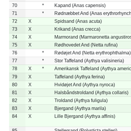
70
*
Kapand (Anas capensis)
71
*
Rødnæbbet And (Anas erythrorhynch
72
X
Spidsand (Anas acuta)
73
X
Krikand (Anas crecca)
74
X
Marmorand (Marmaronetta angustirost
75
X
Rødhovedet And (Netta rufina)
76
*
Rødøjet And (Netta erythrophthalma)
77
*
Stor Taffeland (Aythya valisineria)
78
X
*
Amerikansk Taffeland (Aythya ameri
79
X
Taffeland (Aythya ferina)
80
X
Hvidøjet And (Aythya nyroca)
81
X
Halsbåndstroldand (Aythya collaris)
82
X
Troldand (Aythya fuligula)
83
X
Bjergand (Aythya marila)
84
X
Lille Bjergand (Aythya affinis)
85
Stellersand (Polysticta stelleri)