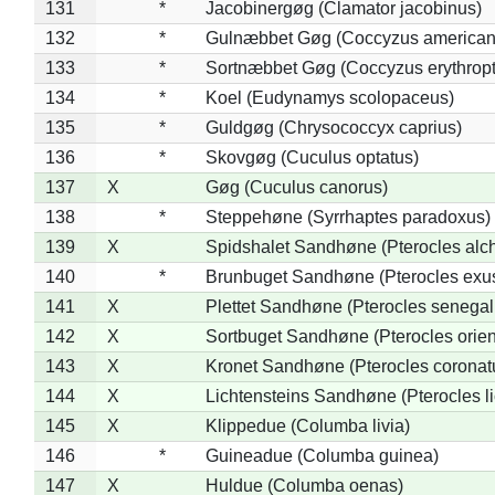
131
*
Jacobinergøg (Clamator jacobinus)
132
*
Gulnæbbet Gøg (Coccyzus american
133
*
Sortnæbbet Gøg (Coccyzus erythrop
134
*
Koel (Eudynamys scolopaceus)
135
*
Guldgøg (Chrysococcyx caprius)
136
*
Skovgøg (Cuculus optatus)
137
X
Gøg (Cuculus canorus)
138
*
Steppehøne (Syrrhaptes paradoxus)
139
X
Spidshalet Sandhøne (Pterocles alch
140
*
Brunbuget Sandhøne (Pterocles exus
141
X
Plettet Sandhøne (Pterocles senegal
142
X
Sortbuget Sandhøne (Pterocles orient
143
X
Kronet Sandhøne (Pterocles coronat
144
X
Lichtensteins Sandhøne (Pterocles lic
145
X
Klippedue (Columba livia)
146
*
Guineadue (Columba guinea)
147
X
Huldue (Columba oenas)