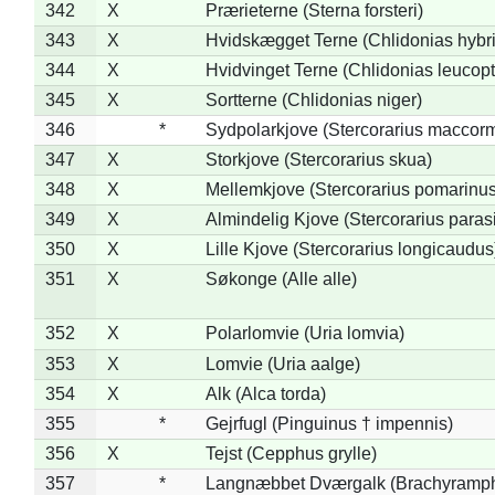
342
X
Prærieterne (Sterna forsteri)
343
X
Hvidskægget Terne (Chlidonias hybr
344
X
Hvidvinget Terne (Chlidonias leucopt
345
X
Sortterne (Chlidonias niger)
346
*
Sydpolarkjove (Stercorarius maccorm
347
X
Storkjove (Stercorarius skua)
348
X
Mellemkjove (Stercorarius pomarinus
349
X
Almindelig Kjove (Stercorarius parasi
350
X
Lille Kjove (Stercorarius longicaudus
351
X
Søkonge (Alle alle)
352
X
Polarlomvie (Uria lomvia)
353
X
Lomvie (Uria aalge)
354
X
Alk (Alca torda)
355
*
Gejrfugl (Pinguinus † impennis)
356
X
Tejst (Cepphus grylle)
357
*
Langnæbbet Dværgalk (Brachyramph