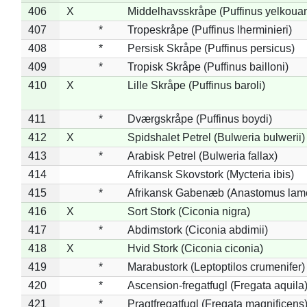
406
X
Middelhavsskråpe (Puffinus yelkoua
407
*
Tropeskråpe (Puffinus lherminieri)
408
*
Persisk Skråpe (Puffinus persicus)
409
*
Tropisk Skråpe (Puffinus bailloni)
410
X
Lille Skråpe (Puffinus baroli)
411
*
Dværgskråpe (Puffinus boydi)
412
X
Spidshalet Petrel (Bulweria bulwerii)
413
*
Arabisk Petrel (Bulweria fallax)
414
Afrikansk Skovstork (Mycteria ibis)
415
*
Afrikansk Gabenæb (Anastomus lame
416
X
Sort Stork (Ciconia nigra)
417
*
Abdimstork (Ciconia abdimii)
418
X
Hvid Stork (Ciconia ciconia)
419
*
Marabustork (Leptoptilos crumenifer)
420
*
Ascension-fregatfugl (Fregata aquila
421
*
Pragtfregatfugl (Fregata magnificens