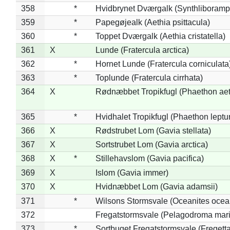
358
*
Hvidbrynet Dværgalk (Synthliboramp
359
*
Papegøjealk (Aethia psittacula)
360
*
Toppet Dværgalk (Aethia cristatella)
361
X
Lunde (Fratercula arctica)
362
*
Hornet Lunde (Fratercula corniculata
363
*
Toplunde (Fratercula cirrhata)
364
X
Rødnæbbet Tropikfugl (Phaethon ae
365
*
Hvidhalet Tropikfugl (Phaethon leptu
366
X
Rødstrubet Lom (Gavia stellata)
367
X
Sortstrubet Lom (Gavia arctica)
368
X
*
Stillehavslom (Gavia pacifica)
369
X
Islom (Gavia immer)
370
X
Hvidnæbbet Lom (Gavia adamsii)
371
*
Wilsons Stormsvale (Oceanites ocea
372
Fregatstormsvale (Pelagodroma mar
373
*
Sortbuget Fregatstormsvale (Fregetta