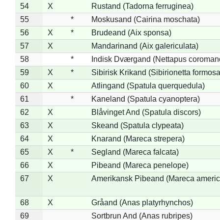
54
X
Rustand (Tadorna ferruginea)
55
*
Moskusand (Cairina moschata)
56
X
*
Brudeand (Aix sponsa)
57
X
Mandarinand (Aix galericulata)
58
*
Indisk Dværgand (Nettapus coroman
59
X
*
Sibirisk Krikand (Sibirionetta formosa
60
X
Atlingand (Spatula querquedula)
61
*
Kaneland (Spatula cyanoptera)
62
X
Blåvinget And (Spatula discors)
63
X
Skeand (Spatula clypeata)
64
X
Knarand (Mareca strepera)
65
X
*
Segland (Mareca falcata)
66
X
Pibeand (Mareca penelope)
67
X
Amerikansk Pibeand (Mareca americ
68
X
Gråand (Anas platyrhynchos)
69
Sortbrun And (Anas rubripes)