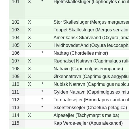
101
X
*
Hjelmskallesluger (Lophodytes cucul
102
X
Stor Skallesluger (Mergus merganser
103
X
Toppet Skallesluger (Mergus serrator
104
X
Amerikansk Skarveand (Oxyura jama
105
X
Hvidhovedet And (Oxyura leucoceph
106
*
Nathøg (Chordeiles minor)
107
X
Rødhalset Natravn (Caprimulgus rufic
108
X
Natravn (Caprimulgus europaeus)
109
X
Ørkennatravn (Caprimulgus aegyptiu
110
X
*
Nubisk Natravn (Caprimulgus nubicu
111
*
Gylden Natravn (Caprimulgus eximiu
112
*
Tornhalesejler (Hirundapus caudacut
113
*
Skorstenssejler (Chaetura pelagica)
114
X
Alpesejler (Tachymarptis melba)
115
Kap Verde-sejler (Apus alexandri)