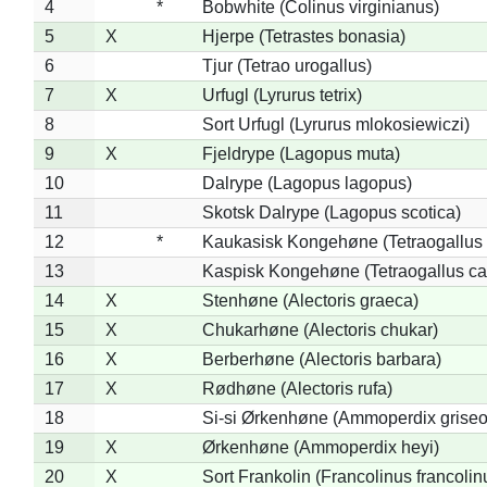
4
*
Bobwhite (Colinus virginianus)
5
X
Hjerpe (Tetrastes bonasia)
6
Tjur (Tetrao urogallus)
7
X
Urfugl (Lyrurus tetrix)
8
Sort Urfugl (Lyrurus mlokosiewiczi)
9
X
Fjeldrype (Lagopus muta)
10
Dalrype (Lagopus lagopus)
11
Skotsk Dalrype (Lagopus scotica)
12
*
Kaukasisk Kongehøne (Tetraogallus 
13
Kaspisk Kongehøne (Tetraogallus ca
14
X
Stenhøne (Alectoris graeca)
15
X
Chukarhøne (Alectoris chukar)
16
X
Berberhøne (Alectoris barbara)
17
X
Rødhøne (Alectoris rufa)
18
Si-si Ørkenhøne (Ammoperdix griseo
19
X
Ørkenhøne (Ammoperdix heyi)
20
X
Sort Frankolin (Francolinus francolin