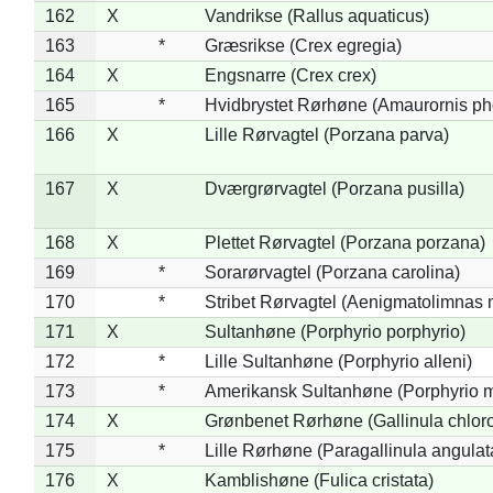
162
X
Vandrikse (Rallus aquaticus)
163
*
Græsrikse (Crex egregia)
164
X
Engsnarre (Crex crex)
165
*
Hvidbrystet Rørhøne (Amaurornis ph
166
X
Lille Rørvagtel (Porzana parva)
167
X
Dværgrørvagtel (Porzana pusilla)
168
X
Plettet Rørvagtel (Porzana porzana)
169
*
Sorarørvagtel (Porzana carolina)
170
*
Stribet Rørvagtel (Aenigmatolimnas 
171
X
Sultanhøne (Porphyrio porphyrio)
172
*
Lille Sultanhøne (Porphyrio alleni)
173
*
Amerikansk Sultanhøne (Porphyrio m
174
X
Grønbenet Rørhøne (Gallinula chlor
175
*
Lille Rørhøne (Paragallinula angulat
176
X
Kamblishøne (Fulica cristata)