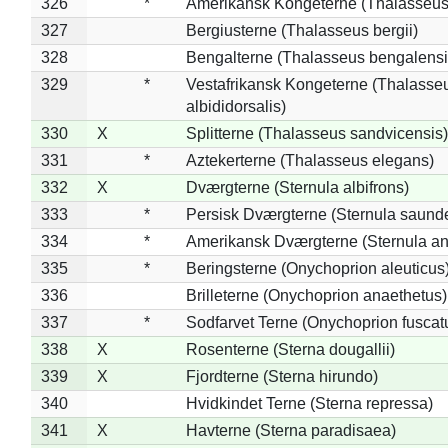
326
*
Amerikansk Kongeterne (Thalasseu
327
Bergiusterne (Thalasseus bergii)
328
Bengalterne (Thalasseus bengalensi
329
*
Vestafrikansk Kongeterne (Thalasse
albididorsalis)
330
X
Splitterne (Thalasseus sandvicensis)
331
*
Aztekerterne (Thalasseus elegans)
332
X
Dværgterne (Sternula albifrons)
333
*
Persisk Dværgterne (Sternula saunde
334
*
Amerikansk Dværgterne (Sternula ant
335
*
Beringsterne (Onychoprion aleuticus
336
Brilleterne (Onychoprion anaethetus)
337
*
Sodfarvet Terne (Onychoprion fuscat
338
X
Rosenterne (Sterna dougallii)
339
X
Fjordterne (Sterna hirundo)
340
Hvidkindet Terne (Sterna repressa)
341
X
Havterne (Sterna paradisaea)