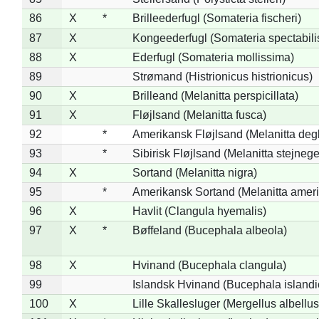
86
X
*
Brilleederfugl (Somateria fischeri)
87
X
Kongeederfugl (Somateria spectabili
88
X
Ederfugl (Somateria mollissima)
89
Strømand (Histrionicus histrionicus)
90
X
Brilleand (Melanitta perspicillata)
91
X
Fløjlsand (Melanitta fusca)
92
*
Amerikansk Fløjlsand (Melanitta deg
93
*
Sibirisk Fløjlsand (Melanitta stejnege
94
X
Sortand (Melanitta nigra)
95
*
Amerikansk Sortand (Melanitta amer
96
X
Havlit (Clangula hyemalis)
97
X
*
Bøffeland (Bucephala albeola)
98
X
Hvinand (Bucephala clangula)
99
Islandsk Hvinand (Bucephala islandi
100
X
Lille Skallesluger (Mergellus albellus