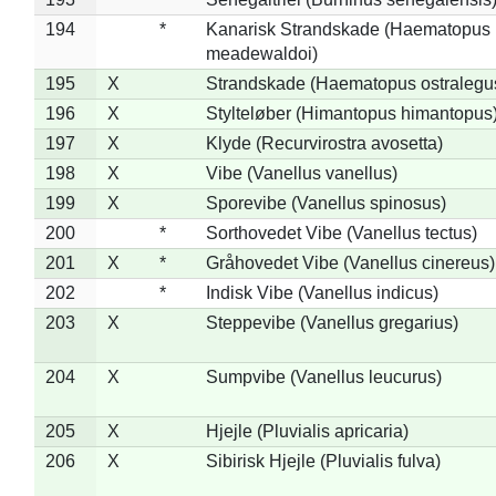
194
*
Kanarisk Strandskade (Haematopus
meadewaldoi)
195
X
Strandskade (Haematopus ostralegu
196
X
Stylteløber (Himantopus himantopus
197
X
Klyde (Recurvirostra avosetta)
198
X
Vibe (Vanellus vanellus)
199
X
Sporevibe (Vanellus spinosus)
200
*
Sorthovedet Vibe (Vanellus tectus)
201
X
*
Gråhovedet Vibe (Vanellus cinereus)
202
*
Indisk Vibe (Vanellus indicus)
203
X
Steppevibe (Vanellus gregarius)
204
X
Sumpvibe (Vanellus leucurus)
205
X
Hjejle (Pluvialis apricaria)
206
X
Sibirisk Hjejle (Pluvialis fulva)