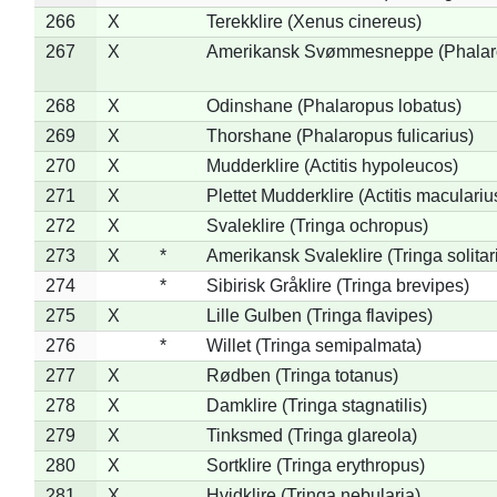
266
X
Terekklire (Xenus cinereus)
267
X
Amerikansk Svømmesneppe (Phalarop
268
X
Odinshane (Phalaropus lobatus)
269
X
Thorshane (Phalaropus fulicarius)
270
X
Mudderklire (Actitis hypoleucos)
271
X
Plettet Mudderklire (Actitis maculariu
272
X
Svaleklire (Tringa ochropus)
273
X
*
Amerikansk Svaleklire (Tringa solitar
274
*
Sibirisk Gråklire (Tringa brevipes)
275
X
Lille Gulben (Tringa flavipes)
276
*
Willet (Tringa semipalmata)
277
X
Rødben (Tringa totanus)
278
X
Damklire (Tringa stagnatilis)
279
X
Tinksmed (Tringa glareola)
280
X
Sortklire (Tringa erythropus)
281
X
Hvidklire (Tringa nebularia)