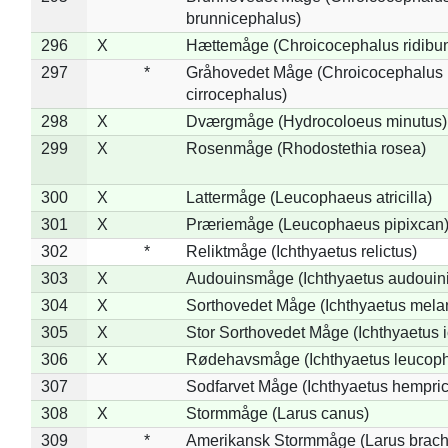
brunnicephalus)
296
X
Hættemåge (Chroicocephalus ridibu
297
*
Gråhovedet Måge (Chroicocephalus
cirrocephalus)
298
X
Dværgmåge (Hydrocoloeus minutus)
299
X
Rosenmåge (Rhodostethia rosea)
300
X
Lattermåge (Leucophaeus atricilla)
301
X
Præriemåge (Leucophaeus pipixcan
302
*
Reliktmåge (Ichthyaetus relictus)
303
X
Audouinsmåge (Ichthyaetus audouini
304
X
Sorthovedet Måge (Ichthyaetus mela
305
X
Stor Sorthovedet Måge (Ichthyaetus 
306
X
Rødehavsmåge (Ichthyaetus leucop
307
Sodfarvet Måge (Ichthyaetus hempric
308
X
Stormmåge (Larus canus)
309
*
Amerikansk Stormmåge (Larus brach