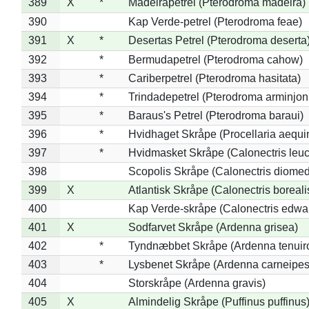
389
X
*
Madeirapetrel (Pterodroma madeira)
390
Kap Verde-petrel (Pterodroma feae)
391
X
*
Desertas Petrel (Pterodroma deserta
392
*
Bermudapetrel (Pterodroma cahow)
393
*
Cariberpetrel (Pterodroma hasitata)
394
*
Trindadepetrel (Pterodroma arminjon
395
*
Baraus's Petrel (Pterodroma baraui)
396
*
Hvidhaget Skråpe (Procellaria aequin
397
*
Hvidmasket Skråpe (Calonectris leu
398
Scopolis Skråpe (Calonectris diome
399
X
Atlantisk Skråpe (Calonectris boreali
400
Kap Verde-skråpe (Calonectris edwar
401
X
Sodfarvet Skråpe (Ardenna grisea)
402
*
Tyndnæbbet Skråpe (Ardenna tenuiro
403
*
Lysbenet Skråpe (Ardenna carneipes
404
Storskråpe (Ardenna gravis)
405
X
Almindelig Skråpe (Puffinus puffinus