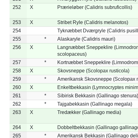
252
X
Prærieløber (Calidris subruficollis)
253
X
Stribet Ryle (Calidris melanotos)
254
Tyknæbbet Dværgryle (Calidris pusil
255
*
Alaskaryle (Calidris mauri)
256
X
Langnæbbet Sneppeklire (Limnodro
scolopaceus)
257
*
Kortnæbbet Sneppeklire (Limnodrom
258
X
Skovsneppe (Scolopax rusticola)
259
*
Amerikansk Skovsneppe (Scolopax m
260
X
Enkeltbekkasin (Lymnocryptes minim
261
*
Sibirisk Bekkasin (Gallinago stenura
262
*
Tajgabekkasin (Gallinago megala)
263
X
Tredækker (Gallinago media)
264
X
Dobbeltbekkasin (Gallinago gallinag
265
*
Amerikansk Bekkasin (Gallinago deli