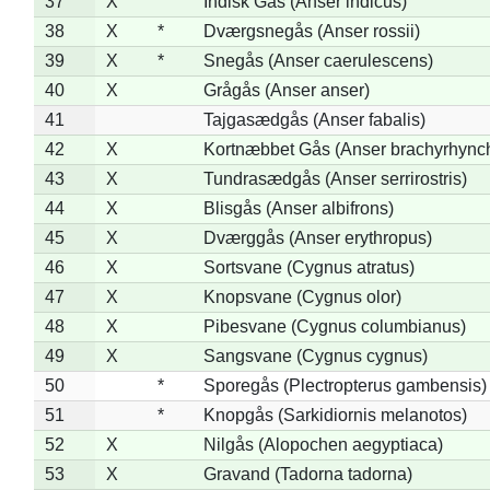
37
X
Indisk Gås (Anser indicus)
38
X
*
Dværgsnegås (Anser rossii)
39
X
*
Snegås (Anser caerulescens)
40
X
Grågås (Anser anser)
41
Tajgasædgås (Anser fabalis)
42
X
Kortnæbbet Gås (Anser brachyrhync
43
X
Tundrasædgås (Anser serrirostris)
44
X
Blisgås (Anser albifrons)
45
X
Dværggås (Anser erythropus)
46
X
Sortsvane (Cygnus atratus)
47
X
Knopsvane (Cygnus olor)
48
X
Pibesvane (Cygnus columbianus)
49
X
Sangsvane (Cygnus cygnus)
50
*
Sporegås (Plectropterus gambensis)
51
*
Knopgås (Sarkidiornis melanotos)
52
X
Nilgås (Alopochen aegyptiaca)
53
X
Gravand (Tadorna tadorna)