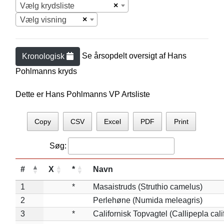
×
Vælg krydsliste
×
Vælg visning
Se årsopdelt oversigt af
Hans
Kronologisk
Pohlmann
s kryds
Dette er Hans Pohlmanns VP Artsliste
Copy
CSV
Excel
PDF
Print
Søg:
#
X
*
Navn
1
*
Masaistruds (Struthio camelus)
2
Perlehøne (Numida meleagris)
3
*
Californisk Topvagtel (Callipepla cali