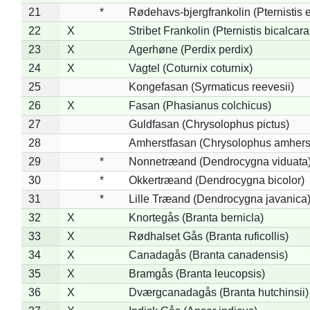
21
*
Rødehavs-bjergfrankolin (Pternistis e
22
X
Stribet Frankolin (Pternistis bicalcara
23
X
Agerhøne (Perdix perdix)
24
X
Vagtel (Coturnix coturnix)
25
Kongefasan (Syrmaticus reevesii)
26
X
Fasan (Phasianus colchicus)
27
Guldfasan (Chrysolophus pictus)
28
Amherstfasan (Chrysolophus amhers
29
*
Nonnetræand (Dendrocygna viduata
30
*
Okkertræand (Dendrocygna bicolor)
31
*
Lille Træand (Dendrocygna javanica
32
X
Knortegås (Branta bernicla)
33
X
Rødhalset Gås (Branta ruficollis)
34
X
Canadagås (Branta canadensis)
35
X
Bramgås (Branta leucopsis)
36
X
Dværgcanadagås (Branta hutchinsii)