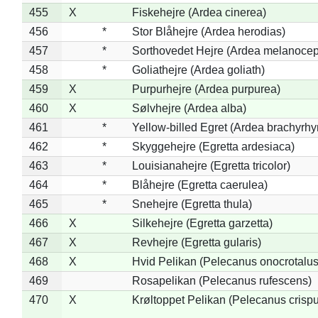
455
X
Fiskehejre (Ardea cinerea)
456
*
Stor Blåhejre (Ardea herodias)
457
*
Sorthovedet Hejre (Ardea melanocep
458
*
Goliathejre (Ardea goliath)
459
X
Purpurhejre (Ardea purpurea)
460
X
Sølvhejre (Ardea alba)
461
*
Yellow-billed Egret (Ardea brachyrh
462
*
Skyggehejre (Egretta ardesiaca)
463
*
Louisianahejre (Egretta tricolor)
464
*
Blåhejre (Egretta caerulea)
465
*
Snehejre (Egretta thula)
466
X
Silkehejre (Egretta garzetta)
467
X
Revhejre (Egretta gularis)
468
X
Hvid Pelikan (Pelecanus onocrotalus
469
Rosapelikan (Pelecanus rufescens)
470
X
Krøltoppet Pelikan (Pelecanus crisp