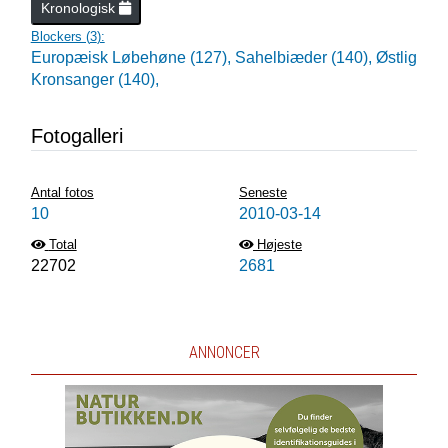
Kronologisk
Blockers (
3
):
Europæisk Løbehøne (127),
Sahelbiæder (140),
Østlig
Kronsanger (140),
Fotogalleri
Antal fotos
Seneste
10
2010-03-14
Total
Højeste
22702
2681
ANNONCER