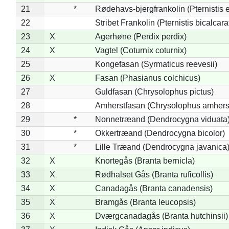
21
*
Rødehavs-bjergfrankolin (Pternistis e
22
Stribet Frankolin (Pternistis bicalcara
23
X
Agerhøne (Perdix perdix)
24
X
Vagtel (Coturnix coturnix)
25
Kongefasan (Syrmaticus reevesii)
26
X
Fasan (Phasianus colchicus)
27
Guldfasan (Chrysolophus pictus)
28
Amherstfasan (Chrysolophus amhers
29
*
Nonnetræand (Dendrocygna viduata
30
*
Okkertræand (Dendrocygna bicolor)
31
*
Lille Træand (Dendrocygna javanica
32
X
Knortegås (Branta bernicla)
33
X
Rødhalset Gås (Branta ruficollis)
34
X
Canadagås (Branta canadensis)
35
X
Bramgås (Branta leucopsis)
36
X
Dværgcanadagås (Branta hutchinsii)