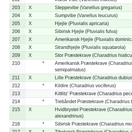
203
X
Steppevibe (Vanellus gregarius)
204
X
Sumpvibe (Vanellus leucurus)
205
X
Hjejle (Pluvialis apricaria)
206
X
Sibirisk Hjejle (Pluvialis fulva)
207
X
Amerikansk Hjejle (Pluvialis dominic
208
X
Strandhjejle (Pluvialis squatarola)
209
X
Stor Præstekrave (Charadrius hiaticu
210
*
Amerikansk Præstekrave (Charadriu
semipalmatus)
211
X
Lille Præstekrave (Charadrius dubius
212
*
Kildire (Charadrius vociferus)
213
Kittlitz' Præstekrave (Charadrius pec
214
*
Trebåndet Præstekrave (Charadrius tr
215
X
Hvidbrystet Præstekrave (Charadrius
alexandrinus)
216
*
Sibirisk Præstekrave (Charadrius mo
217
X
*
Tibetansk Præstekrave (Charadrius at