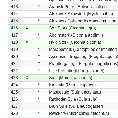
413
*
Arabisk Petrel (Bulweria fallax)
414
Afrikansk Skovstork (Mycteria ibis)
415
*
Afrikansk Gabenæb (Anastomus lame
416
X
Sort Stork (Ciconia nigra)
417
*
Abdimstork (Ciconia abdimii)
418
X
Hvid Stork (Ciconia ciconia)
419
*
Marabustork (Leptoptilos crumenifer)
420
*
Ascension-fregatfugl (Fregata aquila
421
*
Pragtfregatfugl (Fregata magnificens
422
*
Lille Fregatfugl (Fregata ariel)
423
X
Sule (Morus bassanus)
424
*
Kapsule (Morus capensis)
425
*
Maskesule (Sula dactylatra)
426
*
Rødfodet Sule (Sula sula)
427
Brun Sule (Sula leucogaster)
428
*
Rørskarv (Microcarbo africanus)