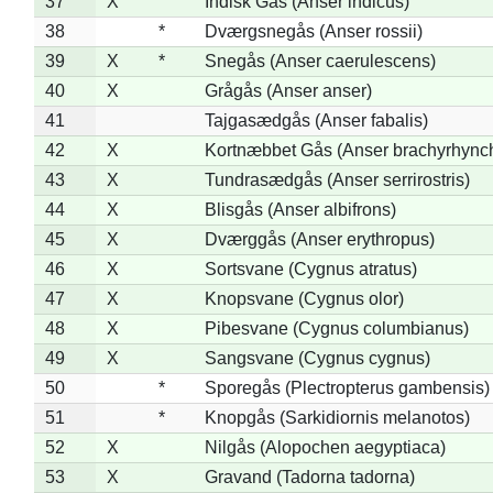
37
X
Indisk Gås (Anser indicus)
38
*
Dværgsnegås (Anser rossii)
39
X
*
Snegås (Anser caerulescens)
40
X
Grågås (Anser anser)
41
Tajgasædgås (Anser fabalis)
42
X
Kortnæbbet Gås (Anser brachyrhync
43
X
Tundrasædgås (Anser serrirostris)
44
X
Blisgås (Anser albifrons)
45
X
Dværggås (Anser erythropus)
46
X
Sortsvane (Cygnus atratus)
47
X
Knopsvane (Cygnus olor)
48
X
Pibesvane (Cygnus columbianus)
49
X
Sangsvane (Cygnus cygnus)
50
*
Sporegås (Plectropterus gambensis)
51
*
Knopgås (Sarkidiornis melanotos)
52
X
Nilgås (Alopochen aegyptiaca)
53
X
Gravand (Tadorna tadorna)