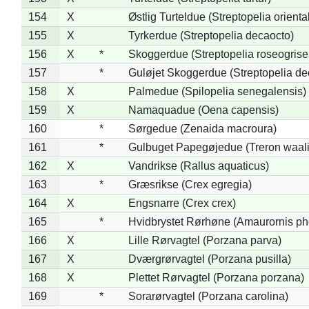
154
X
Østlig Turteldue (Streptopelia oriental
155
X
Tyrkerdue (Streptopelia decaocto)
156
X
*
Skoggerdue (Streptopelia roseogrise
157
*
Guløjet Skoggerdue (Streptopelia de
158
X
Palmedue (Spilopelia senegalensis)
159
X
Namaquadue (Oena capensis)
160
*
Sørgedue (Zenaida macroura)
161
*
Gulbuget Papegøjedue (Treron waali
162
X
Vandrikse (Rallus aquaticus)
163
*
Græsrikse (Crex egregia)
164
X
Engsnarre (Crex crex)
165
*
Hvidbrystet Rørhøne (Amaurornis ph
166
X
Lille Rørvagtel (Porzana parva)
167
X
Dværgrørvagtel (Porzana pusilla)
168
X
Plettet Rørvagtel (Porzana porzana)
169
*
Sorarørvagtel (Porzana carolina)