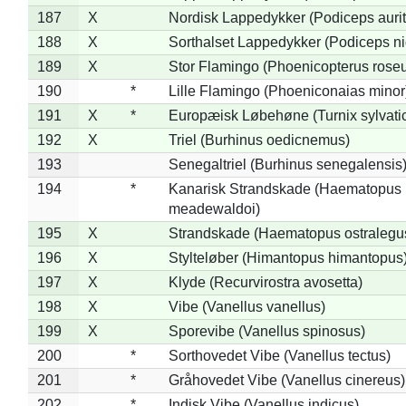
187
X
Nordisk Lappedykker (Podiceps aurit
188
X
Sorthalset Lappedykker (Podiceps nig
189
X
Stor Flamingo (Phoenicopterus rose
190
*
Lille Flamingo (Phoeniconaias minor
191
X
*
Europæisk Løbehøne (Turnix sylvati
192
X
Triel (Burhinus oedicnemus)
193
Senegaltriel (Burhinus senegalensis
194
*
Kanarisk Strandskade (Haematopus
meadewaldoi)
195
X
Strandskade (Haematopus ostralegu
196
X
Stylteløber (Himantopus himantopus
197
X
Klyde (Recurvirostra avosetta)
198
X
Vibe (Vanellus vanellus)
199
X
Sporevibe (Vanellus spinosus)
200
*
Sorthovedet Vibe (Vanellus tectus)
201
*
Gråhovedet Vibe (Vanellus cinereus)
202
*
Indisk Vibe (Vanellus indicus)