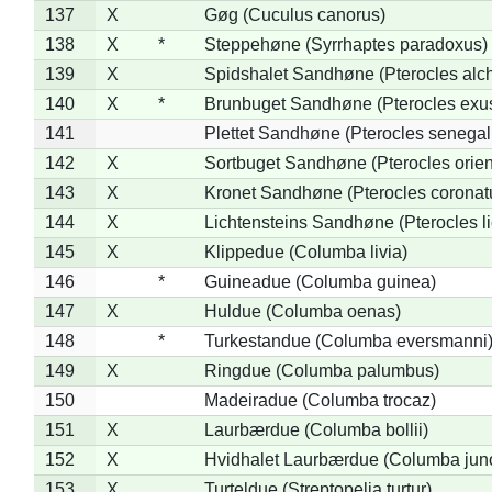
137
X
Gøg (Cuculus canorus)
138
X
*
Steppehøne (Syrrhaptes paradoxus)
139
X
Spidshalet Sandhøne (Pterocles alch
140
X
*
Brunbuget Sandhøne (Pterocles exus
141
Plettet Sandhøne (Pterocles senegal
142
X
Sortbuget Sandhøne (Pterocles orient
143
X
Kronet Sandhøne (Pterocles coronat
144
X
Lichtensteins Sandhøne (Pterocles lic
145
X
Klippedue (Columba livia)
146
*
Guineadue (Columba guinea)
147
X
Huldue (Columba oenas)
148
*
Turkestandue (Columba eversmanni
149
X
Ringdue (Columba palumbus)
150
Madeiradue (Columba trocaz)
151
X
Laurbærdue (Columba bollii)
152
X
Hvidhalet Laurbærdue (Columba jun
153
X
Turteldue (Streptopelia turtur)