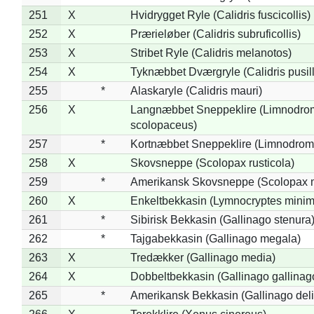
251
X
Hvidrygget Ryle (Calidris fuscicollis)
252
X
Prærieløber (Calidris subruficollis)
253
X
Stribet Ryle (Calidris melanotos)
254
X
Tyknæbbet Dværgryle (Calidris pusil
255
*
Alaskaryle (Calidris mauri)
256
X
Langnæbbet Sneppeklire (Limnodro
scolopaceus)
257
*
Kortnæbbet Sneppeklire (Limnodrom
258
X
Skovsneppe (Scolopax rusticola)
259
*
Amerikansk Skovsneppe (Scolopax m
260
X
Enkeltbekkasin (Lymnocryptes minim
261
*
Sibirisk Bekkasin (Gallinago stenura
262
*
Tajgabekkasin (Gallinago megala)
263
X
Tredækker (Gallinago media)
264
X
Dobbeltbekkasin (Gallinago gallinag
265
*
Amerikansk Bekkasin (Gallinago deli