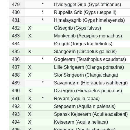
479
*
Hvidrygget Grib (Gyps africanus)
480
*
Rüppells Grib (Gyps rueppelli)
481
*
Himalayagrib (Gyps himalayensis)
482
X
Gåsegrib (Gyps fulvus)
483
X
Munkegrib (Aegypius monachus)
484
Øregrib (Torgos tracheliotos)
485
X
Slangeørn (Circaetus gallicus)
486
*
Gøglerørn (Terathopius ecaudatus)
487
X
Lille Skrigeørn (Clanga pomarina)
488
X
Stor Skrigeørn (Clanga clanga)
489
*
Savanneørn (Hieraaetus wahlbergi)
490
X
Dværgørn (Hieraaetus pennatus)
491
X
*
Rovørn (Aquila rapax)
492
X
Steppeørn (Aquila nipalensis)
493
X
Spansk Kejserørn (Aquila adalberti)
494
X
Kejserørn (Aquila heliaca)
495
X
Kongeørn (Aquila chrysaetos)