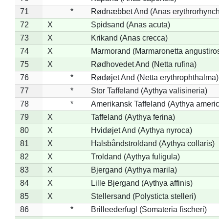
71
*
Rødnæbbet And (Anas erythrorhynch
72
X
Spidsand (Anas acuta)
73
X
Krikand (Anas crecca)
74
X
Marmorand (Marmaronetta angustirost
75
X
Rødhovedet And (Netta rufina)
76
*
Rødøjet And (Netta erythrophthalma)
77
*
Stor Taffeland (Aythya valisineria)
78
*
Amerikansk Taffeland (Aythya ameri
79
X
Taffeland (Aythya ferina)
80
X
Hvidøjet And (Aythya nyroca)
81
X
Halsbåndstroldand (Aythya collaris)
82
X
Troldand (Aythya fuligula)
83
X
Bjergand (Aythya marila)
84
X
Lille Bjergand (Aythya affinis)
85
X
Stellersand (Polysticta stelleri)
86
*
Brilleederfugl (Somateria fischeri)