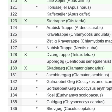
120
X
Lille Sejler (Apus affinis)
121
*
Horussejler (Apus horus)
122
Kaffersejler (Apus caffer)
123
X
Stortrappe (Otis tarda)
124
*
Arabisk Trappe (Ardeotis arabs)
125
Kravetrappe (Chlamydotis undulata)
126
Østlig Kravetrappe (Chlamydotis mac
127
*
Nubisk Trappe (Neotis nuba)
128
X
Dværgtrappe (Tetrax tetrax)
129
Sporegøg (Centropus senegalensis)
130
X
Skadegøg (Clamator glandarius)
131
*
Jacobinergøg (Clamator jacobinus)
132
*
Gulnæbbet Gøg (Coccyzus american
133
*
Sortnæbbet Gøg (Coccyzus erythrop
134
*
Koel (Eudynamys scolopaceus)
135
*
Guldgøg (Chrysococcyx caprius)
136
*
Skovgøg (Cuculus optatus)