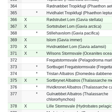
364
Rødnæbbet Tropikfugl (Phaethon ae
365
*
Hvidhalet Tropikfugl (Phaethon leptu
366
X
Rødstrubet Lom (Gavia stellata)
367
X
Sortstrubet Lom (Gavia arctica)
368
*
Stillehavslom (Gavia pacifica)
369
X
Islom (Gavia immer)
370
X
Hvidnæbbet Lom (Gavia adamsii)
371
X
*
Wilsons Stormsvale (Oceanites ocea
372
Fregatstormsvale (Pelagodroma mar
373
*
Sortbuget Fregatstormsvale (Fregetta
374
*
Tristan Albatros (Diomedea dabbene
375
X
*
Sortbrynet Albatros (Thalassarche m
376
*
Hvidkronet Albatros (Thalassarche c
377
*
Gulnæbbet Albatros (Thalassarche
chlororhynchos)
378
X
Lille Stormsvale (Hydrobates pelagic