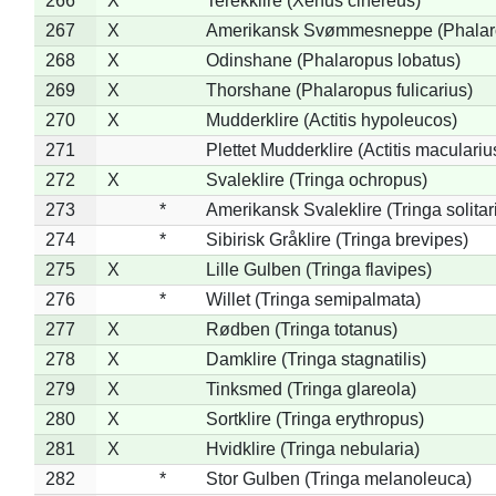
266
X
Terekklire (Xenus cinereus)
267
X
Amerikansk Svømmesneppe (Phalarop
268
X
Odinshane (Phalaropus lobatus)
269
X
Thorshane (Phalaropus fulicarius)
270
X
Mudderklire (Actitis hypoleucos)
271
Plettet Mudderklire (Actitis maculariu
272
X
Svaleklire (Tringa ochropus)
273
*
Amerikansk Svaleklire (Tringa solitar
274
*
Sibirisk Gråklire (Tringa brevipes)
275
X
Lille Gulben (Tringa flavipes)
276
*
Willet (Tringa semipalmata)
277
X
Rødben (Tringa totanus)
278
X
Damklire (Tringa stagnatilis)
279
X
Tinksmed (Tringa glareola)
280
X
Sortklire (Tringa erythropus)
281
X
Hvidklire (Tringa nebularia)
282
*
Stor Gulben (Tringa melanoleuca)