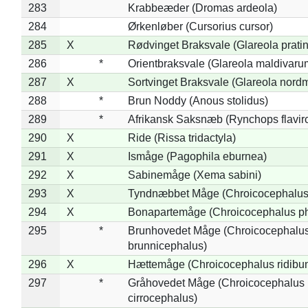
283
Krabbeæder (Dromas ardeola)
284
Ørkenløber (Cursorius cursor)
285
X
Rødvinget Braksvale (Glareola pratin
286
*
Orientbraksvale (Glareola maldivaru
287
X
Sortvinget Braksvale (Glareola nord
288
*
Brun Noddy (Anous stolidus)
289
*
Afrikansk Saksnæb (Rynchops flaviro
290
X
Ride (Rissa tridactyla)
291
X
Ismåge (Pagophila eburnea)
292
X
Sabinemåge (Xema sabini)
293
X
Tyndnæbbet Måge (Chroicocephalus
294
X
Bonapartemåge (Chroicocephalus ph
295
*
Brunhovedet Måge (Chroicocephalu
brunnicephalus)
296
X
Hættemåge (Chroicocephalus ridibu
297
*
Gråhovedet Måge (Chroicocephalus
cirrocephalus)