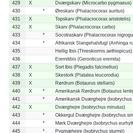
429
X
Dværgskarv (Microcarbo pygmaeus)
430
*
Øreskarv (Phalacrocorax auritus)
431
X
Topskarv (Phalacrocorax aristotelis)
432
X
Skarv (Phalacrocorax carbo)
433
*
Socotraskarv (Phalacrocorax nigrogul
434
*
Afrikansk Slangehalsfugl (Anhinga ru
435
Hellig Ibis (Threskiornis aethiopicus)
436
Eremitibis (Geronticus eremita)
437
X
Sort Ibis (Plegadis falcinellus)
438
X
Skestork (Platalea leucorodia)
439
X
Rørdrum (Botaurus stellaris)
440
X
*
Amerikansk Rørdrum (Botaurus lenti
441
*
Amerikansk Dværghejre (Ixobrychus e
442
X
Dværghejre (Ixobrychus minutus)
443
*
Okkergul Dværghejre (Ixobrychus sin
444
*
Mørk Dværghejre (Ixobrychus eurhy
445
*
Pygmæhejre (Ixobrychus sturmii)