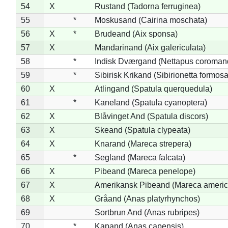
54
X
Rustand (Tadorna ferruginea)
55
*
Moskusand (Cairina moschata)
56
X
*
Brudeand (Aix sponsa)
57
X
Mandarinand (Aix galericulata)
58
*
Indisk Dværgand (Nettapus coroman
59
*
Sibirisk Krikand (Sibirionetta formosa
60
X
Atlingand (Spatula querquedula)
61
*
Kaneland (Spatula cyanoptera)
62
X
Blåvinget And (Spatula discors)
63
X
Skeand (Spatula clypeata)
64
X
Knarand (Mareca strepera)
65
*
Segland (Mareca falcata)
66
X
Pibeand (Mareca penelope)
67
X
Amerikansk Pibeand (Mareca americ
68
X
Gråand (Anas platyrhynchos)
69
Sortbrun And (Anas rubripes)
70
*
Kapand (Anas capensis)