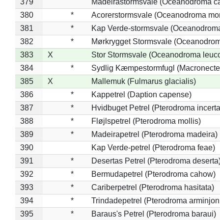
379
Madeirastormsvale (Oceanodroma ca
380
*
Acorerstormsvale (Oceanodroma mon
381
*
Kap Verde-stormsvale (Oceanodroma
382
*
Mørkrygget Stormsvale (Oceanodrom
383
X
Stor Stormsvale (Oceanodroma leuc
384
*
Sydlig Kæmpestormfugl (Macronecte
385
X
Mallemuk (Fulmarus glacialis)
386
*
Kappetrel (Daption capense)
387
*
Hvidbuget Petrel (Pterodroma incerta
388
*
Fløjlspetrel (Pterodroma mollis)
389
*
Madeirapetrel (Pterodroma madeira)
390
Kap Verde-petrel (Pterodroma feae)
391
*
Desertas Petrel (Pterodroma deserta
392
*
Bermudapetrel (Pterodroma cahow)
393
*
Cariberpetrel (Pterodroma hasitata)
394
*
Trindadepetrel (Pterodroma arminjon
395
*
Baraus's Petrel (Pterodroma baraui)