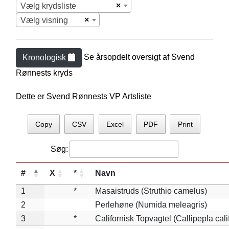
×
Vælg krydsliste
×
Vælg visning
Se årsopdelt oversigt af
Svend
Kronologisk
Rønnest
s kryds
Dette er Svend Rønnests VP Artsliste
Copy
CSV
Excel
PDF
Print
Søg:
#
X
*
Navn
1
*
Masaistruds (Struthio camelus)
2
Perlehøne (Numida meleagris)
3
*
Californisk Topvagtel (Callipepla cali