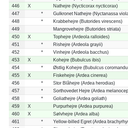
446
X
Nathejre (Nycticorax nycticorax)
447
*
Gulkronet Nathejre (Nyctanassa viol
448
*
Krabbehejre (Butorides virescens)
449
Mangrovehejre (Butorides striata)
450
X
Tophejre (Ardeola ralloides)
451
*
Rishejre (Ardeola grayii)
452
*
Vinhejre (Ardeola bacchus)
453
X
Kohejre (Bubulcus ibis)
454
*
Østlig Kohejre (Bubulcus coromandu
455
X
Fiskehejre (Ardea cinerea)
456
*
Stor Blåhejre (Ardea herodias)
457
*
Sorthovedet Hejre (Ardea melanocep
458
*
Goliathejre (Ardea goliath)
459
X
Purpurhejre (Ardea purpurea)
460
X
Sølvhejre (Ardea alba)
461
*
Yellow-billed Egret (Ardea brachyrh