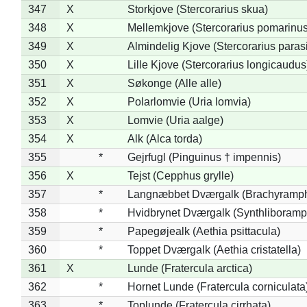
347
X
Storkjove (Stercorarius skua)
348
X
Mellemkjove (Stercorarius pomarinus
349
X
Almindelig Kjove (Stercorarius parasi
350
X
Lille Kjove (Stercorarius longicaudus
351
X
Søkonge (Alle alle)
352
X
Polarlomvie (Uria lomvia)
353
X
Lomvie (Uria aalge)
354
X
Alk (Alca torda)
355
*
Gejrfugl (Pinguinus † impennis)
356
X
Tejst (Cepphus grylle)
357
*
Langnæbbet Dværgalk (Brachyramph
358
*
Hvidbrynet Dværgalk (Synthliboramp
359
*
Papegøjealk (Aethia psittacula)
360
*
Toppet Dværgalk (Aethia cristatella)
361
X
Lunde (Fratercula arctica)
362
*
Hornet Lunde (Fratercula corniculata
363
*
Toplunde (Fratercula cirrhata)