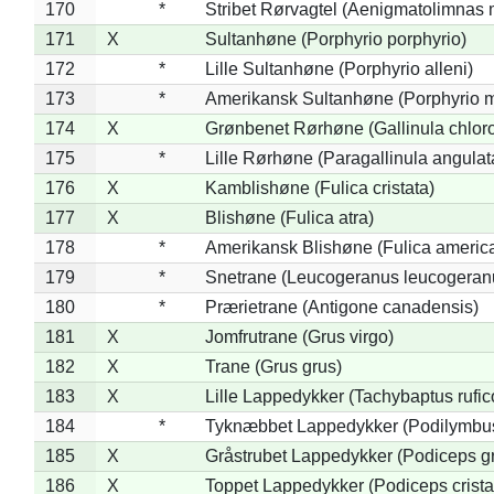
170
*
Stribet Rørvagtel (Aenigmatolimnas 
171
X
Sultanhøne (Porphyrio porphyrio)
172
*
Lille Sultanhøne (Porphyrio alleni)
173
*
Amerikansk Sultanhøne (Porphyrio m
174
X
Grønbenet Rørhøne (Gallinula chlor
175
*
Lille Rørhøne (Paragallinula angulat
176
X
Kamblishøne (Fulica cristata)
177
X
Blishøne (Fulica atra)
178
*
Amerikansk Blishøne (Fulica americ
179
*
Snetrane (Leucogeranus leucogeran
180
*
Prærietrane (Antigone canadensis)
181
X
Jomfrutrane (Grus virgo)
182
X
Trane (Grus grus)
183
X
Lille Lappedykker (Tachybaptus rufico
184
*
Tyknæbbet Lappedykker (Podilymbu
185
X
Gråstrubet Lappedykker (Podiceps g
186
X
Toppet Lappedykker (Podiceps crista