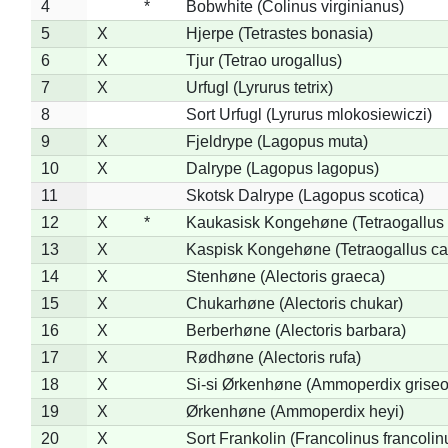
4
*
Bobwhite (Colinus virginianus)
5
X
Hjerpe (Tetrastes bonasia)
6
X
Tjur (Tetrao urogallus)
7
X
Urfugl (Lyrurus tetrix)
8
Sort Urfugl (Lyrurus mlokosiewiczi)
9
X
Fjeldrype (Lagopus muta)
10
X
Dalrype (Lagopus lagopus)
11
Skotsk Dalrype (Lagopus scotica)
12
X
*
Kaukasisk Kongehøne (Tetraogallus 
13
X
Kaspisk Kongehøne (Tetraogallus ca
14
X
Stenhøne (Alectoris graeca)
15
X
Chukarhøne (Alectoris chukar)
16
X
Berberhøne (Alectoris barbara)
17
X
Rødhøne (Alectoris rufa)
18
X
Si-si Ørkenhøne (Ammoperdix griseo
19
X
Ørkenhøne (Ammoperdix heyi)
20
X
Sort Frankolin (Francolinus francolin