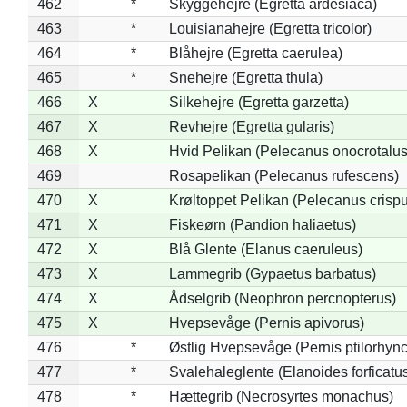
462
*
Skyggehejre (Egretta ardesiaca)
463
*
Louisianahejre (Egretta tricolor)
464
*
Blåhejre (Egretta caerulea)
465
*
Snehejre (Egretta thula)
466
X
Silkehejre (Egretta garzetta)
467
X
Revhejre (Egretta gularis)
468
X
Hvid Pelikan (Pelecanus onocrotalus
469
Rosapelikan (Pelecanus rufescens)
470
X
Krøltoppet Pelikan (Pelecanus crisp
471
X
Fiskeørn (Pandion haliaetus)
472
X
Blå Glente (Elanus caeruleus)
473
X
Lammegrib (Gypaetus barbatus)
474
X
Ådselgrib (Neophron percnopterus)
475
X
Hvepsevåge (Pernis apivorus)
476
*
Østlig Hvepsevåge (Pernis ptilorhyn
477
*
Svalehaleglente (Elanoides forficatu
478
*
Hættegrib (Necrosyrtes monachus)