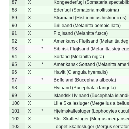
87
X
Kongeederfugl (Somateria spectabili
88
X
Ederfugl (Somateria mollissima)
89
X
Strømand (Histrionicus histrionicus)
90
X
Brilleand (Melanitta perspicillata)
91
X
Fløjlsand (Melanitta fusca)
92
X
*
Amerikansk Fløjlsand (Melanitta deg
93
*
Sibirisk Fløjlsand (Melanitta stejnege
94
X
Sortand (Melanitta nigra)
95
X
*
Amerikansk Sortand (Melanitta amer
96
X
Havlit (Clangula hyemalis)
97
*
Bøffeland (Bucephala albeola)
98
X
Hvinand (Bucephala clangula)
99
X
Islandsk Hvinand (Bucephala islandi
100
X
Lille Skallesluger (Mergellus albellus
101
X
*
Hjelmskallesluger (Lophodytes cucul
102
X
Stor Skallesluger (Mergus merganser
103
X
Toppet Skallesluger (Mergus serrator