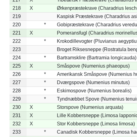
218
X
Ørkenpræstekrave (Charadrius lesche
219
Kaspisk Præstekrave (Charadrius asi
220
*
Gobipræstekrave (Charadrius veredu
221
X
Pomeransfugl (Charadrius morinellu
222
*
Krokodillevogter (Pluvianus aegyptiu
223
Broget Riksesneppe (Rostratula ben
224
*
Bartramsklire (Bartramia longicauda)
225
X
Småspove (Numenius phaeopus)
226
*
Amerikansk Småspove (Numenius h
227
*
Dværgspove (Numenius minutus)
228
*
Eskimospove (Numenius borealis)
229
*
Tyndnæbbet Spove (Numenius tenuiro
230
X
Storspove (Numenius arquata)
231
X
Lille Kobbersneppe (Limosa lapponi
232
X
Stor Kobbersneppe (Limosa limosa)
233
*
Canadisk Kobbersneppe (Limosa ha