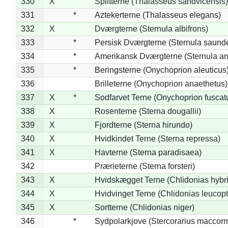
330
X
Splitterne (Thalasseus sandvicensis)
331
*
Aztekerterne (Thalasseus elegans)
332
X
Dværgterne (Sternula albifrons)
333
*
Persisk Dværgterne (Sternula saunde
334
*
Amerikansk Dværgterne (Sternula ant
335
*
Beringsterne (Onychoprion aleuticus
336
Brilleterne (Onychoprion anaethetus)
337
X
*
Sodfarvet Terne (Onychoprion fuscat
338
X
Rosenterne (Sterna dougallii)
339
X
Fjordterne (Sterna hirundo)
340
X
Hvidkindet Terne (Sterna repressa)
341
X
Havterne (Sterna paradisaea)
342
Prærieterne (Sterna forsteri)
343
X
Hvidskægget Terne (Chlidonias hybr
344
X
Hvidvinget Terne (Chlidonias leucopt
345
X
Sortterne (Chlidonias niger)
346
*
Sydpolarkjove (Stercorarius maccorm