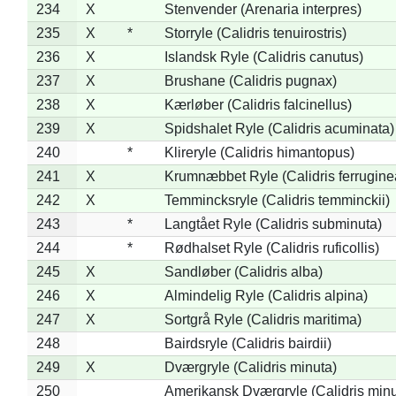
234
X
Stenvender (Arenaria interpres)
235
X
*
Storryle (Calidris tenuirostris)
236
X
Islandsk Ryle (Calidris canutus)
237
X
Brushane (Calidris pugnax)
238
X
Kærløber (Calidris falcinellus)
239
X
Spidshalet Ryle (Calidris acuminata)
240
*
Klireryle (Calidris himantopus)
241
X
Krumnæbbet Ryle (Calidris ferrugine
242
X
Temmincksryle (Calidris temminckii)
243
*
Langtået Ryle (Calidris subminuta)
244
*
Rødhalset Ryle (Calidris ruficollis)
245
X
Sandløber (Calidris alba)
246
X
Almindelig Ryle (Calidris alpina)
247
X
Sortgrå Ryle (Calidris maritima)
248
Bairdsryle (Calidris bairdii)
249
X
Dværgryle (Calidris minuta)
250
Amerikansk Dværgryle (Calidris minut