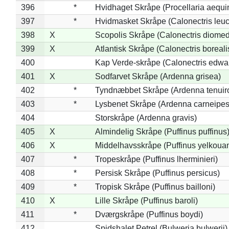
396
*
Hvidhaget Skråpe (Procellaria aequin
397
*
Hvidmasket Skråpe (Calonectris leu
398
X
Scopolis Skråpe (Calonectris diome
399
X
Atlantisk Skråpe (Calonectris boreali
400
Kap Verde-skråpe (Calonectris edwar
401
X
Sodfarvet Skråpe (Ardenna grisea)
402
*
Tyndnæbbet Skråpe (Ardenna tenuiro
403
*
Lysbenet Skråpe (Ardenna carneipes
404
Storskråpe (Ardenna gravis)
405
X
Almindelig Skråpe (Puffinus puffinus
406
X
Middelhavsskråpe (Puffinus yelkoua
407
*
Tropeskråpe (Puffinus lherminieri)
408
*
Persisk Skråpe (Puffinus persicus)
409
*
Tropisk Skråpe (Puffinus bailloni)
410
X
Lille Skråpe (Puffinus baroli)
411
*
Dværgskråpe (Puffinus boydi)
412
Spidshalet Petrel (Bulweria bulwerii)