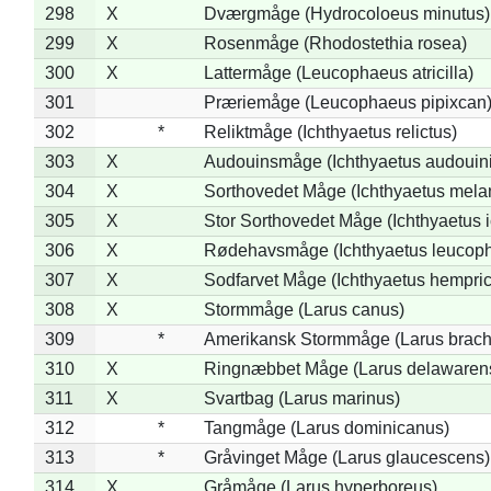
298
X
Dværgmåge (Hydrocoloeus minutus)
299
X
Rosenmåge (Rhodostethia rosea)
300
X
Lattermåge (Leucophaeus atricilla)
301
Præriemåge (Leucophaeus pipixcan
302
*
Reliktmåge (Ichthyaetus relictus)
303
X
Audouinsmåge (Ichthyaetus audouini
304
X
Sorthovedet Måge (Ichthyaetus mela
305
X
Stor Sorthovedet Måge (Ichthyaetus 
306
X
Rødehavsmåge (Ichthyaetus leucop
307
X
Sodfarvet Måge (Ichthyaetus hempric
308
X
Stormmåge (Larus canus)
309
*
Amerikansk Stormmåge (Larus brach
310
X
Ringnæbbet Måge (Larus delawarens
311
X
Svartbag (Larus marinus)
312
*
Tangmåge (Larus dominicanus)
313
*
Gråvinget Måge (Larus glaucescens)
314
X
Gråmåge (Larus hyperboreus)