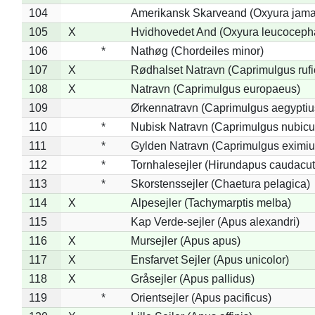
104
Amerikansk Skarveand (Oxyura jama
105
X
Hvidhovedet And (Oxyura leucoceph
106
*
Nathøg (Chordeiles minor)
107
X
Rødhalset Natravn (Caprimulgus rufic
108
X
Natravn (Caprimulgus europaeus)
109
Ørkennatravn (Caprimulgus aegyptiu
110
*
Nubisk Natravn (Caprimulgus nubicu
111
*
Gylden Natravn (Caprimulgus eximiu
112
*
Tornhalesejler (Hirundapus caudacut
113
*
Skorstenssejler (Chaetura pelagica)
114
X
Alpesejler (Tachymarptis melba)
115
Kap Verde-sejler (Apus alexandri)
116
X
Mursejler (Apus apus)
117
X
Ensfarvet Sejler (Apus unicolor)
118
X
Gråsejler (Apus pallidus)
119
*
Orientsejler (Apus pacificus)