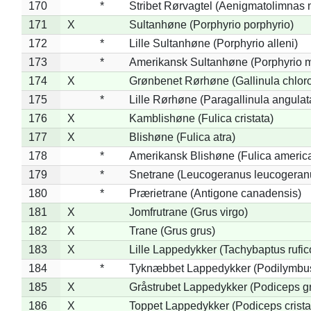
170
*
Stribet Rørvagtel (Aenigmatolimnas 
171
X
Sultanhøne (Porphyrio porphyrio)
172
*
Lille Sultanhøne (Porphyrio alleni)
173
*
Amerikansk Sultanhøne (Porphyrio m
174
X
Grønbenet Rørhøne (Gallinula chlor
175
*
Lille Rørhøne (Paragallinula angulat
176
X
Kamblishøne (Fulica cristata)
177
X
Blishøne (Fulica atra)
178
*
Amerikansk Blishøne (Fulica americ
179
*
Snetrane (Leucogeranus leucogeran
180
*
Prærietrane (Antigone canadensis)
181
X
Jomfrutrane (Grus virgo)
182
X
Trane (Grus grus)
183
X
Lille Lappedykker (Tachybaptus rufico
184
*
Tyknæbbet Lappedykker (Podilymbu
185
X
Gråstrubet Lappedykker (Podiceps g
186
X
Toppet Lappedykker (Podiceps crista