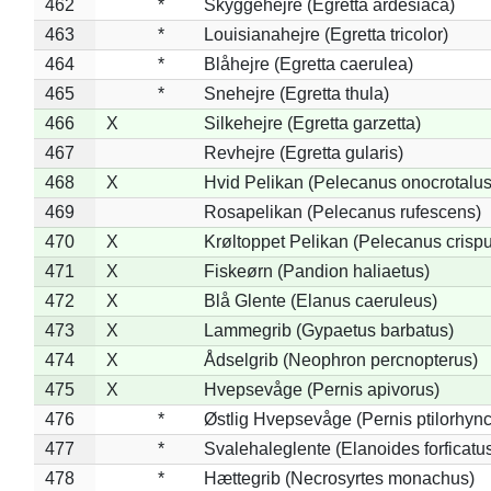
462
*
Skyggehejre (Egretta ardesiaca)
463
*
Louisianahejre (Egretta tricolor)
464
*
Blåhejre (Egretta caerulea)
465
*
Snehejre (Egretta thula)
466
X
Silkehejre (Egretta garzetta)
467
Revhejre (Egretta gularis)
468
X
Hvid Pelikan (Pelecanus onocrotalus
469
Rosapelikan (Pelecanus rufescens)
470
X
Krøltoppet Pelikan (Pelecanus crisp
471
X
Fiskeørn (Pandion haliaetus)
472
X
Blå Glente (Elanus caeruleus)
473
X
Lammegrib (Gypaetus barbatus)
474
X
Ådselgrib (Neophron percnopterus)
475
X
Hvepsevåge (Pernis apivorus)
476
*
Østlig Hvepsevåge (Pernis ptilorhyn
477
*
Svalehaleglente (Elanoides forficatu
478
*
Hættegrib (Necrosyrtes monachus)