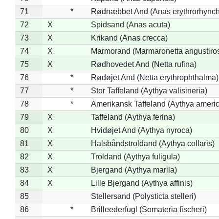
71
*
Rødnæbbet And (Anas erythrorhynch
72
X
Spidsand (Anas acuta)
73
X
Krikand (Anas crecca)
74
X
Marmorand (Marmaronetta angustirost
75
X
Rødhovedet And (Netta rufina)
76
*
Rødøjet And (Netta erythrophthalma)
77
*
Stor Taffeland (Aythya valisineria)
78
*
Amerikansk Taffeland (Aythya ameri
79
X
Taffeland (Aythya ferina)
80
X
Hvidøjet And (Aythya nyroca)
81
X
Halsbåndstroldand (Aythya collaris)
82
X
Troldand (Aythya fuligula)
83
X
Bjergand (Aythya marila)
84
X
Lille Bjergand (Aythya affinis)
85
Stellersand (Polysticta stelleri)
86
*
Brilleederfugl (Somateria fischeri)