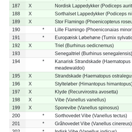
187
X
Nordisk Lappedykker (Podiceps aurit
188
X
Sorthalset Lappedykker (Podiceps nig
189
X
Stor Flamingo (Phoenicopterus rose
190
*
Lille Flamingo (Phoeniconaias minor
191
*
Europæisk Løbehøne (Turnix sylvati
192
X
Triel (Burhinus oedicnemus)
193
Senegaltriel (Burhinus senegalensis
194
*
Kanarisk Strandskade (Haematopus
meadewaldoi)
195
X
Strandskade (Haematopus ostralegu
196
X
Stylteløber (Himantopus himantopus
197
X
Klyde (Recurvirostra avosetta)
198
X
Vibe (Vanellus vanellus)
199
X
Sporevibe (Vanellus spinosus)
200
*
Sorthovedet Vibe (Vanellus tectus)
201
*
Gråhovedet Vibe (Vanellus cinereus)
202
*
Indisk Vibe (Vanellus indicus)