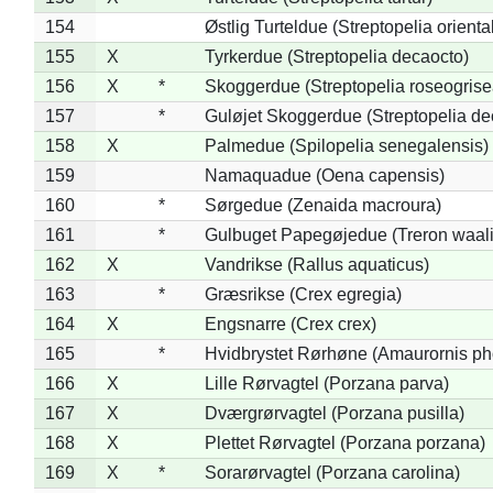
154
Østlig Turteldue (Streptopelia oriental
155
X
Tyrkerdue (Streptopelia decaocto)
156
X
*
Skoggerdue (Streptopelia roseogrise
157
*
Guløjet Skoggerdue (Streptopelia de
158
X
Palmedue (Spilopelia senegalensis)
159
Namaquadue (Oena capensis)
160
*
Sørgedue (Zenaida macroura)
161
*
Gulbuget Papegøjedue (Treron waali
162
X
Vandrikse (Rallus aquaticus)
163
*
Græsrikse (Crex egregia)
164
X
Engsnarre (Crex crex)
165
*
Hvidbrystet Rørhøne (Amaurornis ph
166
X
Lille Rørvagtel (Porzana parva)
167
X
Dværgrørvagtel (Porzana pusilla)
168
X
Plettet Rørvagtel (Porzana porzana)
169
X
*
Sorarørvagtel (Porzana carolina)