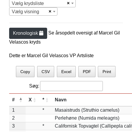
×
Vælg krydsliste
×
Vælg visning
Se årsopdelt oversigt af
Marcel Gil
Kronologisk
Velasco
s kryds
Dette er Marcel Gil Velascos VP Artsliste
Copy
CSV
Excel
PDF
Print
Søg:
#
X
*
Navn
1
*
Masaistruds (Struthio camelus)
2
Perlehøne (Numida meleagris)
3
*
Californisk Topvagtel (Callipepla cali