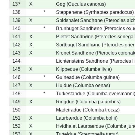
137
X
Gøg (Cuculus canorus)
138
*
Steppehøne (Syrrhaptes paradoxus)
139
X
Spidshalet Sandhøne (Pterocles alch
140
*
Brunbuget Sandhøne (Pterocles exus
141
X
Plettet Sandhøne (Pterocles senegal
142
X
Sortbuget Sandhøne (Pterocles orient
143
X
Kronet Sandhøne (Pterocles coronat
144
Lichtensteins Sandhøne (Pterocles lic
145
X
Klippedue (Columba livia)
146
*
Guineadue (Columba guinea)
147
X
Huldue (Columba oenas)
148
*
Turkestandue (Columba eversmanni
149
X
Ringdue (Columba palumbus)
150
Madeiradue (Columba trocaz)
151
X
Laurbærdue (Columba bollii)
152
X
Hvidhalet Laurbærdue (Columba jun
153
X
Turteldue (Streptopelia turtur)