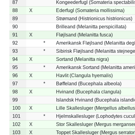
87
Kongeederfugl (Somateria spectabili
88
X
Ederfugl (Somateria mollissima)
89
Strømand (Histrionicus histrionicus)
90
Brilleand (Melanitta perspicillata)
91
X
Fløjlsand (Melanitta fusca)
92
*
Amerikansk Fløjlsand (Melanitta deg
93
*
Sibirisk Fløjlsand (Melanitta stejnege
94
X
Sortand (Melanitta nigra)
95
*
Amerikansk Sortand (Melanitta amer
96
X
Havlit (Clangula hyemalis)
97
*
Bøffeland (Bucephala albeola)
98
X
Hvinand (Bucephala clangula)
99
Islandsk Hvinand (Bucephala islandi
100
X
Lille Skallesluger (Mergellus albellus
101
*
Hjelmskallesluger (Lophodytes cucul
102
X
Stor Skallesluger (Mergus merganser
103
X
Toppet Skallesluger (Mergus serrator