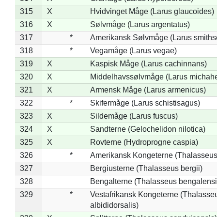
315
X
Hvidvinget Måge (Larus glaucoides)
316
X
Sølvmåge (Larus argentatus)
317
*
Amerikansk Sølvmåge (Larus smiths
318
*
Vegamåge (Larus vegae)
319
X
Kaspisk Måge (Larus cachinnans)
320
X
Middelhavssølvmåge (Larus michahel
321
X
Armensk Måge (Larus armenicus)
322
*
Skifermåge (Larus schistisagus)
323
X
Sildemåge (Larus fuscus)
324
X
Sandterne (Gelochelidon nilotica)
325
X
Rovterne (Hydroprogne caspia)
326
*
Amerikansk Kongeterne (Thalasseu
327
Bergiusterne (Thalasseus bergii)
328
Bengalterne (Thalasseus bengalensi
329
*
Vestafrikansk Kongeterne (Thalasse
albididorsalis)