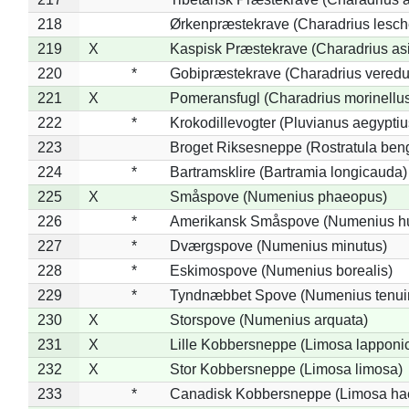
218
Ørkenpræstekrave (Charadrius lesche
219
X
Kaspisk Præstekrave (Charadrius asi
220
*
Gobipræstekrave (Charadrius veredu
221
X
Pomeransfugl (Charadrius morinellu
222
*
Krokodillevogter (Pluvianus aegyptiu
223
Broget Riksesneppe (Rostratula ben
224
*
Bartramsklire (Bartramia longicauda)
225
X
Småspove (Numenius phaeopus)
226
*
Amerikansk Småspove (Numenius h
227
*
Dværgspove (Numenius minutus)
228
*
Eskimospove (Numenius borealis)
229
*
Tyndnæbbet Spove (Numenius tenuiro
230
X
Storspove (Numenius arquata)
231
X
Lille Kobbersneppe (Limosa lapponi
232
X
Stor Kobbersneppe (Limosa limosa)
233
*
Canadisk Kobbersneppe (Limosa ha