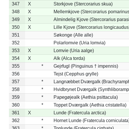
347
X
Storkjove (Stercorarius skua)
348
X
Mellemkjove (Stercorarius pomarinus
349
X
Almindelig Kjove (Stercorarius parasi
350
X
Lille Kjove (Stercorarius longicaudus
351
Søkonge (Alle alle)
352
Polarlomvie (Uria lomvia)
353
X
Lomvie (Uria aalge)
354
X
Alk (Alca torda)
355
*
Gejrfugl (Pinguinus † impennis)
356
Tejst (Cepphus grylle)
357
*
Langnæbbet Dværgalk (Brachyramph
358
*
Hvidbrynet Dværgalk (Synthliboramp
359
*
Papegøjealk (Aethia psittacula)
360
*
Toppet Dværgalk (Aethia cristatella)
361
X
Lunde (Fratercula arctica)
362
*
Hornet Lunde (Fratercula corniculata
363
*
Toplunde (Fratercula cirrhata)