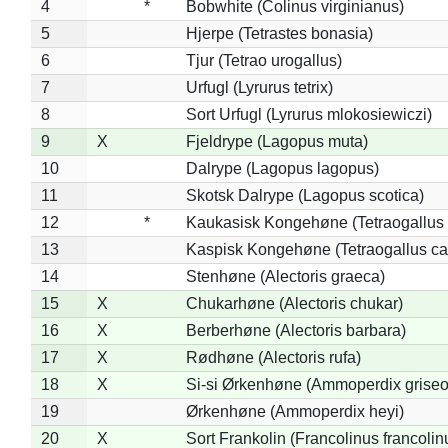
4
*
Bobwhite (Colinus virginianus)
5
Hjerpe (Tetrastes bonasia)
6
Tjur (Tetrao urogallus)
7
Urfugl (Lyrurus tetrix)
8
Sort Urfugl (Lyrurus mlokosiewiczi)
9
X
Fjeldrype (Lagopus muta)
10
Dalrype (Lagopus lagopus)
11
Skotsk Dalrype (Lagopus scotica)
12
*
Kaukasisk Kongehøne (Tetraogallus 
13
Kaspisk Kongehøne (Tetraogallus ca
14
Stenhøne (Alectoris graeca)
15
X
Chukarhøne (Alectoris chukar)
16
X
Berberhøne (Alectoris barbara)
17
X
Rødhøne (Alectoris rufa)
18
X
Si-si Ørkenhøne (Ammoperdix griseo
19
Ørkenhøne (Ammoperdix heyi)
20
X
Sort Frankolin (Francolinus francolin