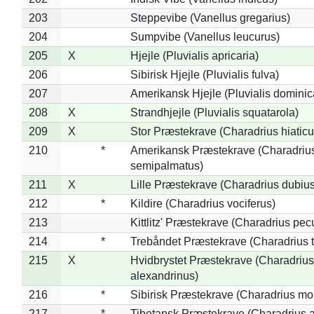
203
Steppevibe (Vanellus gregarius)
204
Sumpvibe (Vanellus leucurus)
205
X
Hjejle (Pluvialis apricaria)
206
Sibirisk Hjejle (Pluvialis fulva)
207
Amerikansk Hjejle (Pluvialis dominic
208
X
Strandhjejle (Pluvialis squatarola)
209
X
Stor Præstekrave (Charadrius hiaticu
210
*
Amerikansk Præstekrave (Charadriu
semipalmatus)
211
X
Lille Præstekrave (Charadrius dubius
212
*
Kildire (Charadrius vociferus)
213
Kittlitz' Præstekrave (Charadrius pec
214
*
Trebåndet Præstekrave (Charadrius tr
215
X
Hvidbrystet Præstekrave (Charadrius
alexandrinus)
216
*
Sibirisk Præstekrave (Charadrius mo
217
*
Tibetansk Præstekrave (Charadrius at