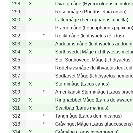
298
X
Dværgmåge (Hydrocoloeus minutus)
299
Rosenmåge (Rhodostethia rosea)
300
X
Lattermåge (Leucophaeus atricilla)
301
Præriemåge (Leucophaeus pipixcan
302
*
Reliktmåge (Ichthyaetus relictus)
303
X
Audouinsmåge (Ichthyaetus audouini
304
X
Sorthovedet Måge (Ichthyaetus mela
305
Stor Sorthovedet Måge (Ichthyaetus 
306
Rødehavsmåge (Ichthyaetus leucop
307
Sodfarvet Måge (Ichthyaetus hempric
308
X
Stormmåge (Larus canus)
309
*
Amerikansk Stormmåge (Larus brach
310
X
Ringnæbbet Måge (Larus delawarens
311
X
Svartbag (Larus marinus)
312
*
Tangmåge (Larus dominicanus)
313
*
Gråvinget Måge (Larus glaucescens)
314
X
Gråmåge (Larus hyperboreus)