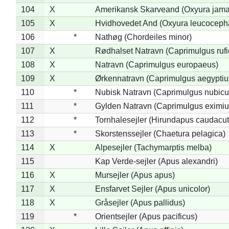
104
X
Amerikansk Skarveand (Oxyura jama
105
X
Hvidhovedet And (Oxyura leucoceph
106
*
Nathøg (Chordeiles minor)
107
X
Rødhalset Natravn (Caprimulgus rufic
108
X
Natravn (Caprimulgus europaeus)
109
X
Ørkennatravn (Caprimulgus aegyptiu
110
*
Nubisk Natravn (Caprimulgus nubicu
111
*
Gylden Natravn (Caprimulgus eximiu
112
*
Tornhalesejler (Hirundapus caudacut
113
*
Skorstenssejler (Chaetura pelagica)
114
X
Alpesejler (Tachymarptis melba)
115
Kap Verde-sejler (Apus alexandri)
116
X
Mursejler (Apus apus)
117
X
Ensfarvet Sejler (Apus unicolor)
118
X
Gråsejler (Apus pallidus)
119
*
Orientsejler (Apus pacificus)