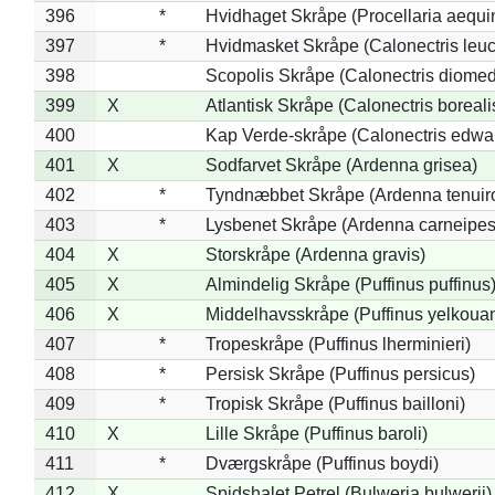
396
*
Hvidhaget Skråpe (Procellaria aequin
397
*
Hvidmasket Skråpe (Calonectris leu
398
Scopolis Skråpe (Calonectris diome
399
X
Atlantisk Skråpe (Calonectris boreali
400
Kap Verde-skråpe (Calonectris edwar
401
X
Sodfarvet Skråpe (Ardenna grisea)
402
*
Tyndnæbbet Skråpe (Ardenna tenuiro
403
*
Lysbenet Skråpe (Ardenna carneipes
404
X
Storskråpe (Ardenna gravis)
405
X
Almindelig Skråpe (Puffinus puffinus
406
X
Middelhavsskråpe (Puffinus yelkoua
407
*
Tropeskråpe (Puffinus lherminieri)
408
*
Persisk Skråpe (Puffinus persicus)
409
*
Tropisk Skråpe (Puffinus bailloni)
410
X
Lille Skråpe (Puffinus baroli)
411
*
Dværgskråpe (Puffinus boydi)
412
X
Spidshalet Petrel (Bulweria bulwerii)