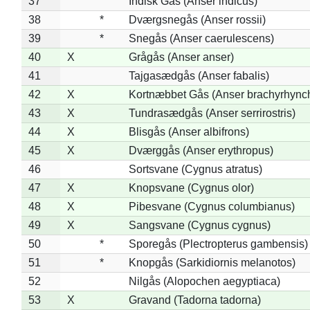
37
Indisk Gås (Anser indicus)
38
*
Dværgsnegås (Anser rossii)
39
*
Snegås (Anser caerulescens)
40
X
Grågås (Anser anser)
41
Tajgasædgås (Anser fabalis)
42
X
Kortnæbbet Gås (Anser brachyrhync
43
X
Tundrasædgås (Anser serrirostris)
44
X
Blisgås (Anser albifrons)
45
X
Dværggås (Anser erythropus)
46
Sortsvane (Cygnus atratus)
47
X
Knopsvane (Cygnus olor)
48
X
Pibesvane (Cygnus columbianus)
49
X
Sangsvane (Cygnus cygnus)
50
*
Sporegås (Plectropterus gambensis)
51
*
Knopgås (Sarkidiornis melanotos)
52
Nilgås (Alopochen aegyptiaca)
53
X
Gravand (Tadorna tadorna)