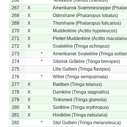
266
Terekklire (Xenus cinereus)
267
X
Amerikansk Svømmesneppe (Phalarop
268
X
Odinshane (Phalaropus lobatus)
269
X
Thorshane (Phalaropus fulicarius)
270
X
Mudderklire (Actitis hypoleucos)
271
X
Plettet Mudderklire (Actitis maculariu
272
X
Svaleklire (Tringa ochropus)
273
*
Amerikansk Svaleklire (Tringa solitar
274
*
Sibirisk Gråklire (Tringa brevipes)
275
Lille Gulben (Tringa flavipes)
276
*
Willet (Tringa semipalmata)
277
X
Rødben (Tringa totanus)
278
X
Damklire (Tringa stagnatilis)
279
X
Tinksmed (Tringa glareola)
280
X
Sortklire (Tringa erythropus)
281
X
Hvidklire (Tringa nebularia)
282
*
Stor Gulben (Tringa melanoleuca)