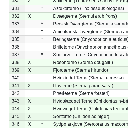
330
X
Splitterne (Thalasseus sandvicensis)
331
*
Aztekerterne (Thalasseus elegans)
332
X
Dværgterne (Sternula albifrons)
333
*
Persisk Dværgterne (Sternula saunde
334
*
Amerikansk Dværgterne (Sternula ant
335
*
Beringsterne (Onychoprion aleuticus
336
Brilleterne (Onychoprion anaethetus)
337
*
Sodfarvet Terne (Onychoprion fuscat
338
X
Rosenterne (Sterna dougallii)
339
X
Fjordterne (Sterna hirundo)
340
Hvidkindet Terne (Sterna repressa)
341
X
Havterne (Sterna paradisaea)
342
Prærieterne (Sterna forsteri)
343
X
Hvidskægget Terne (Chlidonias hybr
344
X
Hvidvinget Terne (Chlidonias leucopt
345
X
Sortterne (Chlidonias niger)
346
X
*
Sydpolarkjove (Stercorarius maccorm