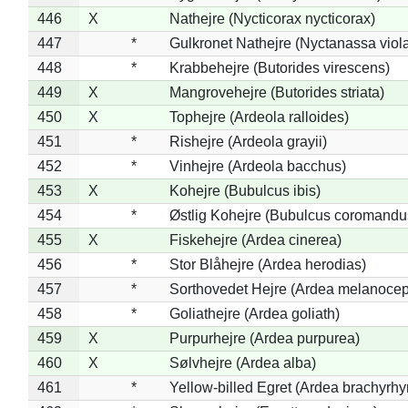
446
X
Nathejre (Nycticorax nycticorax)
447
*
Gulkronet Nathejre (Nyctanassa viol
448
*
Krabbehejre (Butorides virescens)
449
X
Mangrovehejre (Butorides striata)
450
X
Tophejre (Ardeola ralloides)
451
*
Rishejre (Ardeola grayii)
452
*
Vinhejre (Ardeola bacchus)
453
X
Kohejre (Bubulcus ibis)
454
*
Østlig Kohejre (Bubulcus coromandu
455
X
Fiskehejre (Ardea cinerea)
456
*
Stor Blåhejre (Ardea herodias)
457
*
Sorthovedet Hejre (Ardea melanocep
458
*
Goliathejre (Ardea goliath)
459
X
Purpurhejre (Ardea purpurea)
460
X
Sølvhejre (Ardea alba)
461
*
Yellow-billed Egret (Ardea brachyrh