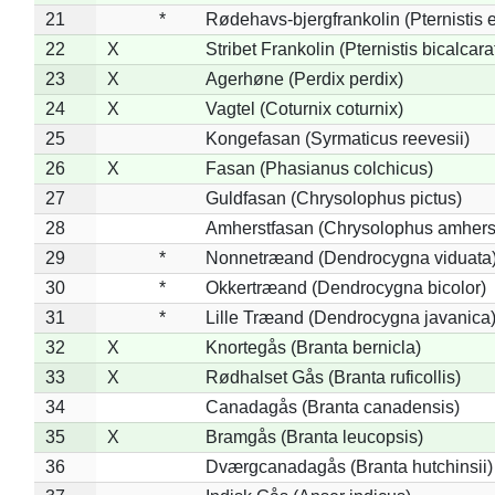
21
*
Rødehavs-bjergfrankolin (Pternistis e
22
X
Stribet Frankolin (Pternistis bicalcara
23
X
Agerhøne (Perdix perdix)
24
X
Vagtel (Coturnix coturnix)
25
Kongefasan (Syrmaticus reevesii)
26
X
Fasan (Phasianus colchicus)
27
Guldfasan (Chrysolophus pictus)
28
Amherstfasan (Chrysolophus amhers
29
*
Nonnetræand (Dendrocygna viduata
30
*
Okkertræand (Dendrocygna bicolor)
31
*
Lille Træand (Dendrocygna javanica
32
X
Knortegås (Branta bernicla)
33
X
Rødhalset Gås (Branta ruficollis)
34
Canadagås (Branta canadensis)
35
X
Bramgås (Branta leucopsis)
36
Dværgcanadagås (Branta hutchinsii)