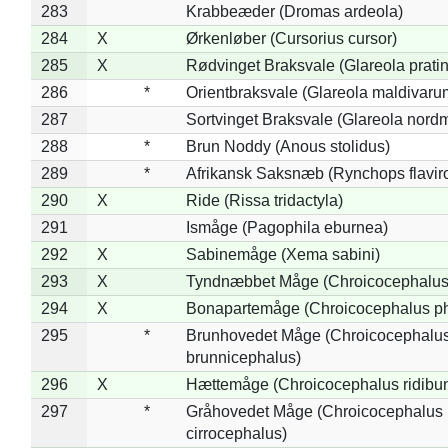
283
Krabbeæder (Dromas ardeola)
284
X
Ørkenløber (Cursorius cursor)
285
X
Rødvinget Braksvale (Glareola pratin
286
*
Orientbraksvale (Glareola maldivaru
287
Sortvinget Braksvale (Glareola nord
288
*
Brun Noddy (Anous stolidus)
289
*
Afrikansk Saksnæb (Rynchops flaviro
290
X
Ride (Rissa tridactyla)
291
Ismåge (Pagophila eburnea)
292
X
Sabinemåge (Xema sabini)
293
X
Tyndnæbbet Måge (Chroicocephalus
294
X
Bonapartemåge (Chroicocephalus ph
295
*
Brunhovedet Måge (Chroicocephalu
brunnicephalus)
296
X
Hættemåge (Chroicocephalus ridibu
297
*
Gråhovedet Måge (Chroicocephalus
cirrocephalus)