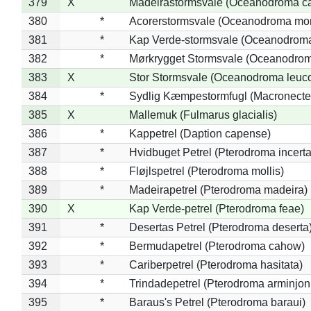
379
X
Madeirastormsvale (Oceanodroma ca
380
*
Acorerstormsvale (Oceanodroma mon
381
*
Kap Verde-stormsvale (Oceanodroma
382
*
Mørkrygget Stormsvale (Oceanodrom
383
X
Stor Stormsvale (Oceanodroma leuc
384
*
Sydlig Kæmpestormfugl (Macronecte
385
X
Mallemuk (Fulmarus glacialis)
386
*
Kappetrel (Daption capense)
387
*
Hvidbuget Petrel (Pterodroma incerta
388
*
Fløjlspetrel (Pterodroma mollis)
389
*
Madeirapetrel (Pterodroma madeira)
390
X
Kap Verde-petrel (Pterodroma feae)
391
*
Desertas Petrel (Pterodroma deserta
392
*
Bermudapetrel (Pterodroma cahow)
393
*
Cariberpetrel (Pterodroma hasitata)
394
*
Trindadepetrel (Pterodroma arminjon
395
*
Baraus's Petrel (Pterodroma baraui)