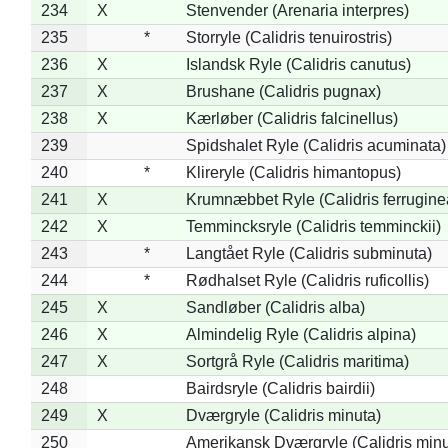
234
X
Stenvender (Arenaria interpres)
235
*
Storryle (Calidris tenuirostris)
236
X
Islandsk Ryle (Calidris canutus)
237
X
Brushane (Calidris pugnax)
238
X
Kærløber (Calidris falcinellus)
239
Spidshalet Ryle (Calidris acuminata)
240
*
Klireryle (Calidris himantopus)
241
X
Krumnæbbet Ryle (Calidris ferrugine
242
X
Temmincksryle (Calidris temminckii)
243
*
Langtået Ryle (Calidris subminuta)
244
*
Rødhalset Ryle (Calidris ruficollis)
245
X
Sandløber (Calidris alba)
246
X
Almindelig Ryle (Calidris alpina)
247
X
Sortgrå Ryle (Calidris maritima)
248
Bairdsryle (Calidris bairdii)
249
X
Dværgryle (Calidris minuta)
250
Amerikansk Dværgryle (Calidris minut