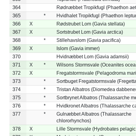
364
Rødnæbbet Tropikfugl (Phaethon ae
365
*
Hvidhalet Tropikfugl (Phaethon leptu
366
X
Rødstrubet Lom (Gavia stellata)
367
X
Sortstrubet Lom (Gavia arctica)
368
*
Stillehavslom (Gavia pacifica)
369
X
Islom (Gavia immer)
370
Hvidnæbbet Lom (Gavia adamsii)
371
X
*
Wilsons Stormsvale (Oceanites ocea
372
X
Fregatstormsvale (Pelagodroma mar
373
*
Sortbuget Fregatstormsvale (Fregetta
374
*
Tristan Albatros (Diomedea dabbene
375
*
Sortbrynet Albatros (Thalassarche m
376
*
Hvidkronet Albatros (Thalassarche c
377
*
Gulnæbbet Albatros (Thalassarche
chlororhynchos)
378
X
Lille Stormsvale (Hydrobates pelagic