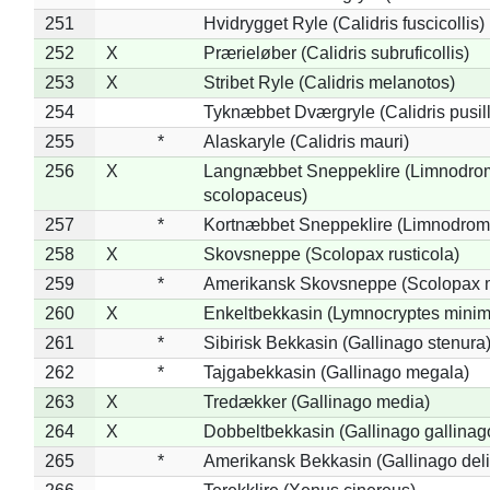
251
Hvidrygget Ryle (Calidris fuscicollis)
252
X
Prærieløber (Calidris subruficollis)
253
X
Stribet Ryle (Calidris melanotos)
254
Tyknæbbet Dværgryle (Calidris pusil
255
*
Alaskaryle (Calidris mauri)
256
X
Langnæbbet Sneppeklire (Limnodro
scolopaceus)
257
*
Kortnæbbet Sneppeklire (Limnodrom
258
X
Skovsneppe (Scolopax rusticola)
259
*
Amerikansk Skovsneppe (Scolopax m
260
X
Enkeltbekkasin (Lymnocryptes minim
261
*
Sibirisk Bekkasin (Gallinago stenura
262
*
Tajgabekkasin (Gallinago megala)
263
X
Tredækker (Gallinago media)
264
X
Dobbeltbekkasin (Gallinago gallinag
265
*
Amerikansk Bekkasin (Gallinago deli