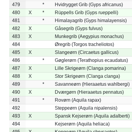
479
*
Hvidrygget Grib (Gyps africanus)
480
X
*
Rüppells Grib (Gyps rueppelli)
481
*
Himalayagrib (Gyps himalayensis)
482
X
Gåsegrib (Gyps fulvus)
483
X
Munkegrib (Aegypius monachus)
484
Øregrib (Torgos tracheliotos)
485
X
Slangeørn (Circaetus gallicus)
486
*
Gøglerørn (Terathopius ecaudatus)
487
X
Lille Skrigeørn (Clanga pomarina)
488
X
Stor Skrigeørn (Clanga clanga)
489
*
Savanneørn (Hieraaetus wahlbergi)
490
X
Dværgørn (Hieraaetus pennatus)
491
*
Rovørn (Aquila rapax)
492
Steppeørn (Aquila nipalensis)
493
X
Spansk Kejserørn (Aquila adalberti)
494
Kejserørn (Aquila heliaca)
495
X
Kongeørn (Aquila chrysaetos)