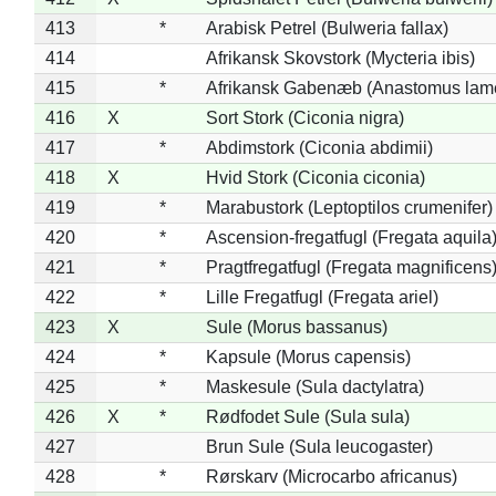
413
*
Arabisk Petrel (Bulweria fallax)
414
Afrikansk Skovstork (Mycteria ibis)
415
*
Afrikansk Gabenæb (Anastomus lame
416
X
Sort Stork (Ciconia nigra)
417
*
Abdimstork (Ciconia abdimii)
418
X
Hvid Stork (Ciconia ciconia)
419
*
Marabustork (Leptoptilos crumenifer)
420
*
Ascension-fregatfugl (Fregata aquila
421
*
Pragtfregatfugl (Fregata magnificens
422
*
Lille Fregatfugl (Fregata ariel)
423
X
Sule (Morus bassanus)
424
*
Kapsule (Morus capensis)
425
*
Maskesule (Sula dactylatra)
426
X
*
Rødfodet Sule (Sula sula)
427
Brun Sule (Sula leucogaster)
428
*
Rørskarv (Microcarbo africanus)