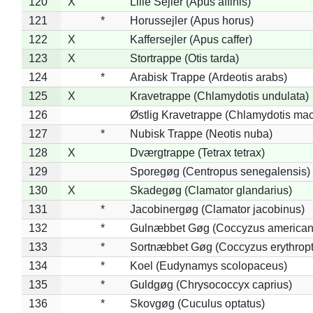
120
X
Lille Sejler (Apus affinis)
121
*
Horussejler (Apus horus)
122
X
Kaffersejler (Apus caffer)
123
X
Stortrappe (Otis tarda)
124
*
Arabisk Trappe (Ardeotis arabs)
125
X
Kravetrappe (Chlamydotis undulata)
126
Østlig Kravetrappe (Chlamydotis mac
127
*
Nubisk Trappe (Neotis nuba)
128
X
Dværgtrappe (Tetrax tetrax)
129
Sporegøg (Centropus senegalensis)
130
X
Skadegøg (Clamator glandarius)
131
*
Jacobinergøg (Clamator jacobinus)
132
*
Gulnæbbet Gøg (Coccyzus american
133
*
Sortnæbbet Gøg (Coccyzus erythrop
134
*
Koel (Eudynamys scolopaceus)
135
*
Guldgøg (Chrysococcyx caprius)
136
*
Skovgøg (Cuculus optatus)