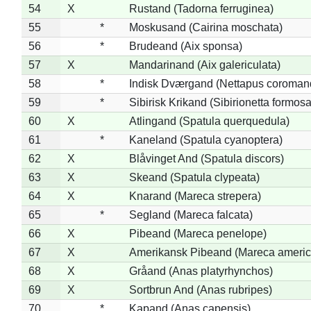
54
X
Rustand (Tadorna ferruginea)
55
*
Moskusand (Cairina moschata)
56
*
Brudeand (Aix sponsa)
57
X
Mandarinand (Aix galericulata)
58
*
Indisk Dværgand (Nettapus coroman
59
*
Sibirisk Krikand (Sibirionetta formosa
60
X
Atlingand (Spatula querquedula)
61
*
Kaneland (Spatula cyanoptera)
62
X
Blåvinget And (Spatula discors)
63
X
Skeand (Spatula clypeata)
64
X
Knarand (Mareca strepera)
65
*
Segland (Mareca falcata)
66
X
Pibeand (Mareca penelope)
67
X
Amerikansk Pibeand (Mareca americ
68
X
Gråand (Anas platyrhynchos)
69
X
Sortbrun And (Anas rubripes)
70
*
Kapand (Anas capensis)