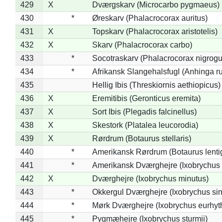
429
X
Dværgskarv (Microcarbo pygmaeus)
430
*
Øreskarv (Phalacrocorax auritus)
431
X
Topskarv (Phalacrocorax aristotelis)
432
X
Skarv (Phalacrocorax carbo)
433
*
Socotraskarv (Phalacrocorax nigrogul
434
*
Afrikansk Slangehalsfugl (Anhinga ru
435
Hellig Ibis (Threskiornis aethiopicus)
436
X
Eremitibis (Geronticus eremita)
437
X
Sort Ibis (Plegadis falcinellus)
438
X
Skestork (Platalea leucorodia)
439
X
Rørdrum (Botaurus stellaris)
440
*
Amerikansk Rørdrum (Botaurus lenti
441
*
Amerikansk Dværghejre (Ixobrychus e
442
X
Dværghejre (Ixobrychus minutus)
443
*
Okkergul Dværghejre (Ixobrychus sin
444
*
Mørk Dværghejre (Ixobrychus eurhy
445
*
Pygmæhejre (Ixobrychus sturmii)